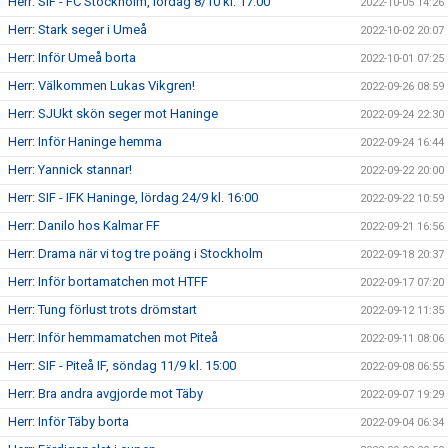
Herr: SIF - FC Stockholm, lördag 8/10 kl. 17:00
2022-10-05 14:26
Herr: Stark seger i Umeå
2022-10-02 20:07
Herr: Inför Umeå borta
2022-10-01 07:25
Herr: Välkommen Lukas Vikgren!
2022-09-26 08:59
Herr: SJUkt skön seger mot Haninge
2022-09-24 22:30
Herr: Inför Haninge hemma
2022-09-24 16:44
Herr: Yannick stannar!
2022-09-22 20:00
Herr: SIF - IFK Haninge, lördag 24/9 kl. 16:00
2022-09-22 10:59
Herr: Danilo hos Kalmar FF
2022-09-21 16:56
Herr: Drama när vi tog tre poäng i Stockholm
2022-09-18 20:37
Herr: Inför bortamatchen mot HTFF
2022-09-17 07:20
Herr: Tung förlust trots drömstart
2022-09-12 11:35
Herr: Inför hemmamatchen mot Piteå
2022-09-11 08:06
Herr: SIF - Piteå IF, söndag 11/9 kl. 15:00
2022-09-08 06:55
Herr: Bra andra avgjorde mot Täby
2022-09-07 19:29
Herr: Inför Täby borta
2022-09-04 06:34