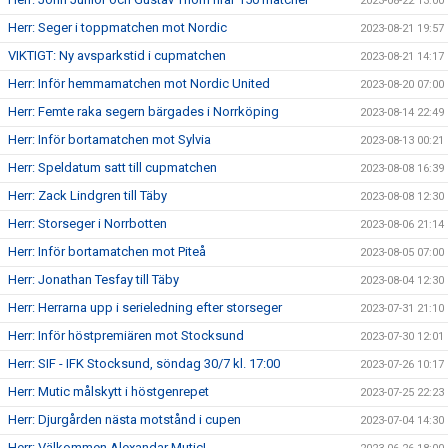
2023-08-22 13:00
Herr: Seger i toppmatchen mot Nordic
2023-08-21 19:57
VIKTIGT: Ny avsparkstid i cupmatchen
2023-08-21 14:17
Herr: Inför hemmamatchen mot Nordic United
2023-08-20 07:00
Herr: Femte raka segern bärgades i Norrköping
2023-08-14 22:49
Herr: Inför bortamatchen mot Sylvia
2023-08-13 00:21
Herr: Speldatum satt till cupmatchen
2023-08-08 16:39
Herr: Zack Lindgren till Täby
2023-08-08 12:30
Herr: Storseger i Norrbotten
2023-08-06 21:14
Herr: Inför bortamatchen mot Piteå
2023-08-05 07:00
Herr: Jonathan Tesfay till Täby
2023-08-04 12:30
Herr: Herrarna upp i serieledning efter storseger
2023-07-31 21:10
Herr: Inför höstpremiären mot Stocksund
2023-07-30 12:01
Herr: SIF - IFK Stocksund, söndag 30/7 kl. 17:00
2023-07-26 10:17
Herr: Mutic målskytt i höstgenrepet
2023-07-25 22:23
Herr: Djurgården nästa motstånd i cupen
2023-07-04 14:30
Herr: Välkommen Alexandar Mutic!