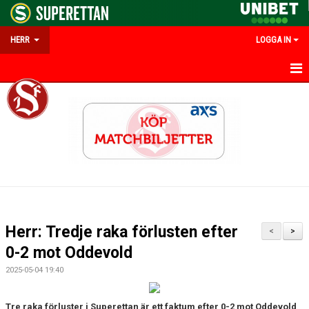
HERR
LOGGA IN
HEM
KALENDER
TRUPPEN
KONTAKT
NYHETER
Herr: Tredje raka förlusten efter
<
>
0-2 mot Oddevold
2025-05-04 19:40
Tre raka förluster i Superettan är ett faktum efter 0-2 mot Oddevold