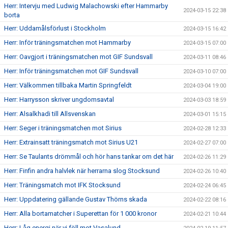
Herr: Intervju med Ludwig Malachowski efter Hammarby
2024-03-15 22:38
borta
Herr: Uddamålsförlust i Stockholm
2024-03-15 16:42
Herr: Inför träningsmatchen mot Hammarby
2024-03-15 07:00
Herr: Oavgjort i träningsmatchen mot GIF Sundsvall
2024-03-11 08:46
Herr: Inför träningsmatchen mot GIF Sundsvall
2024-03-10 07:00
Herr: Välkommen tillbaka Martin Springfeldt
2024-03-04 19:00
Herr: Harrysson skriver ungdomsavtal
2024-03-03 18:59
Herr: Alsalkhadi till Allsvenskan
2024-03-01 15:15
Herr: Seger i träningsmatchen mot Sirius
2024-02-28 12:33
Herr: Extrainsatt träningsmatch mot Sirius U21
2024-02-27 07:00
Herr: Se Taulants drömmål och hör hans tankar om det här
2024-02-26 11:29
Herr: Finfin andra halvlek när herrarna slog Stocksund
2024-02-26 10:40
Herr: Träningsmatch mot IFK Stocksund
2024-02-24 06:45
Herr: Uppdatering gällande Gustav Thörns skada
2024-02-22 08:16
Herr: Alla bortamatcher i Superettan för 1 000 kronor
2024-02-21 10:44
Herr: Låg energi när vi föll mot Vasalund