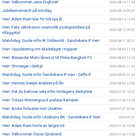
Herr: Välkommen Jens Engkvist!
2024-08-14 11:44
Jubileumsmatch på söndag
2024-08-14 09:27
Herr: Adam Kiani klar för två nya år
2024-08-13 19:09
Herr: Felix Jakobsson osannolik poängräddare på
2024-08-12 09:02
tilläggstid
Matchdag: Guide inför IK Oddevold - Sandvikens IF Herr
2024-08-11 00:51
Herr: Uppdatering om skadeläget i truppen
2024-08-09 17:03
Herr: Alexandar Mutic lånas ut till Prime Bangkok FC
2024-08-09 14:25
Herr: Storseger i derbyt
2024-08-05 11:42
Matchdag: Guide inför Sandvikens IF Herr - Gefle IF
2024-08-03 01:43
Herr: Hannes Sveijer ansluter på lån
2024-08-02 12:00
Herr: Det du behöver veta inför lördagens derbyfest
2024-07-31 18:01
Herr: Tobias Wennergrund avslutar karriären
2024-07-28 14:00
Herr: Andra förlusten mot Utsikten
2024-07-27 22:40
Matchdag: Guide inför Utsiktens BK - Sandvikens IF Herr
2024-07-27
Herr: Adam Kiani borta en längre tid
2024-07-25 19:48
Herr: Välkommen Oscar Sjöstrand
2024-07-24 17:00