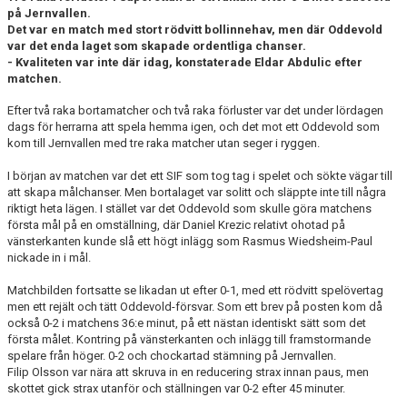
på Jernvallen.
Det var en match med stort rödvitt bollinnehav, men där Oddevold
var det enda laget som skapade ordentliga chanser.
- Kvaliteten var inte där idag, konstaterade Eldar Abdulic efter
matchen.
Efter två raka bortamatcher och två raka förluster var det under lördagen
dags för herrarna att spela hemma igen, och det mot ett Oddevold som
kom till Jernvallen med tre raka matcher utan seger i ryggen.
I början av matchen var det ett SIF som tog tag i spelet och sökte vägar till
att skapa målchanser. Men bortalaget var solitt och släppte inte till några
riktigt heta lägen. I stället var det Oddevold som skulle göra matchens
första mål på en omställning, där Daniel Krezic relativt ohotad på
vänsterkanten kunde slå ett högt inlägg som Rasmus Wiedsheim-Paul
nickade in i mål.
Matchbilden fortsatte se likadan ut efter 0-1, med ett rödvitt spelövertag
men ett rejält och tätt Oddevold-försvar. Som ett brev på posten kom då
också 0-2 i matchens 36:e minut, på ett nästan identiskt sätt som det
första målet. Kontring på vänsterkanten och inlägg till framstormande
spelare från höger. 0-2 och chockartad stämning på Jernvallen.
Filip Olsson var nära att skruva in en reducering strax innan paus, men
skottet gick strax utanför och ställningen var 0-2 efter 45 minuter.