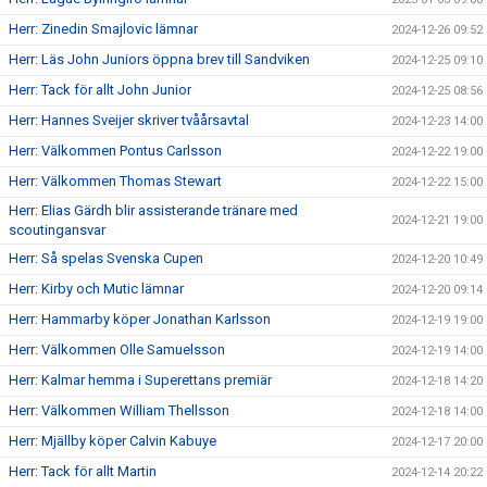
Herr: Zinedin Smajlovic lämnar
2024-12-26 09:52
Herr: Läs John Juniors öppna brev till Sandviken
2024-12-25 09:10
Herr: Tack för allt John Junior
2024-12-25 08:56
Herr: Hannes Sveijer skriver tvåårsavtal
2024-12-23 14:00
Herr: Välkommen Pontus Carlsson
2024-12-22 19:00
Herr: Välkommen Thomas Stewart
2024-12-22 15:00
Herr: Elias Gärdh blir assisterande tränare med
2024-12-21 19:00
scoutingansvar
Herr: Så spelas Svenska Cupen
2024-12-20 10:49
Herr: Kirby och Mutic lämnar
2024-12-20 09:14
Herr: Hammarby köper Jonathan Karlsson
2024-12-19 19:00
Herr: Välkommen Olle Samuelsson
2024-12-19 14:00
Herr: Kalmar hemma i Superettans premiär
2024-12-18 14:20
Herr: Välkommen William Thellsson
2024-12-18 14:00
Herr: Mjällby köper Calvin Kabuye
2024-12-17 20:00
Herr: Tack för allt Martin
2024-12-14 20:22