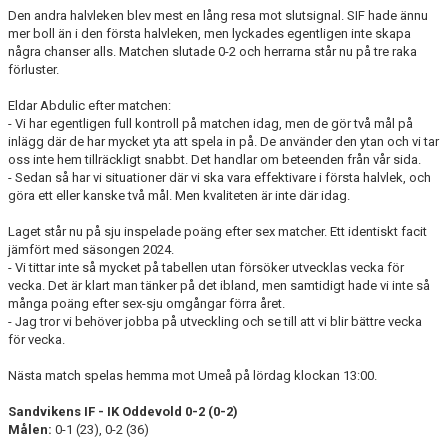
Den andra halvleken blev mest en lång resa mot slutsignal. SIF hade ännu
mer boll än i den första halvleken, men lyckades egentligen inte skapa
några chanser alls. Matchen slutade 0-2 och herrarna står nu på tre raka
förluster.
Eldar Abdulic efter matchen:
- Vi har egentligen full kontroll på matchen idag, men de gör två mål på
inlägg där de har mycket yta att spela in på. De använder den ytan och vi tar
oss inte hem tillräckligt snabbt. Det handlar om beteenden från vår sida.
- Sedan så har vi situationer där vi ska vara effektivare i första halvlek, och
göra ett eller kanske två mål. Men kvaliteten är inte där idag.
Laget står nu på sju inspelade poäng efter sex matcher. Ett identiskt facit
jämfört med säsongen 2024.
- Vi tittar inte så mycket på tabellen utan försöker utvecklas vecka för
vecka. Det är klart man tänker på det ibland, men samtidigt hade vi inte så
många poäng efter sex-sju omgångar förra året.
- Jag tror vi behöver jobba på utveckling och se till att vi blir bättre vecka
för vecka.
Nästa match spelas hemma mot Umeå på lördag klockan 13:00.
Sandvikens IF - IK Oddevold 0-2 (0-2)
Målen:
0-1 (23), 0-2 (36)