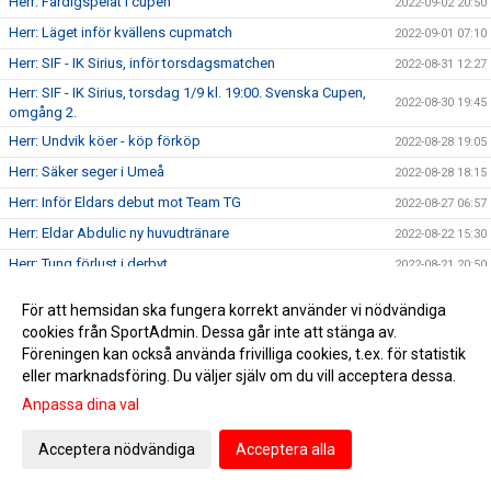
Herr: Färdigspelat i cupen
2022-09-02 20:50
Herr: Läget inför kvällens cupmatch
2022-09-01 07:10
Herr: SIF - IK Sirius, inför torsdagsmatchen
2022-08-31 12:27
Herr: SIF - IK Sirius, torsdag 1/9 kl. 19:00. Svenska Cupen,
2022-08-30 19:45
omgång 2.
Herr: Undvik köer - köp förköp
2022-08-28 19:05
Herr: Säker seger i Umeå
2022-08-28 18:15
Herr: Inför Eldars debut mot Team TG
2022-08-27 06:57
Herr: Eldar Abdulic ny huvudtränare
2022-08-22 15:30
Herr: Tung förlust i derbyt
2022-08-21 20:50
Herr: Thomas Gabrielsson lämnar SIF
2022-08-21 16:24
För att hemsidan ska fungera korrekt använder vi nödvändiga
Herr: Inför seriefinalen mot Gefle
2022-08-20 06:29
cookies från SportAdmin. Dessa går inte att stänga av.
Föreningen kan också använda frivilliga cookies, t.ex. för statistik
Herr: Köp din biljett till cupmatchen
2022-08-19 09:00
eller marknadsföring. Du väljer själv om du vill acceptera dessa.
Herr: Förlust efter svag första halvlek
2022-08-15 21:48
Anpassa dina val
Herr: Inför toppmatchen hemma mot Karlstad
2022-08-14 07:03
Herr: SIF - IF Karlstad, söndag 14/8 kl. 17:00
Acceptera nödvändiga
Acceptera alla
2022-08-12 08:02
Herr: Mållöst i toppmatchen mot Vasalund
2022-08-11 21:16