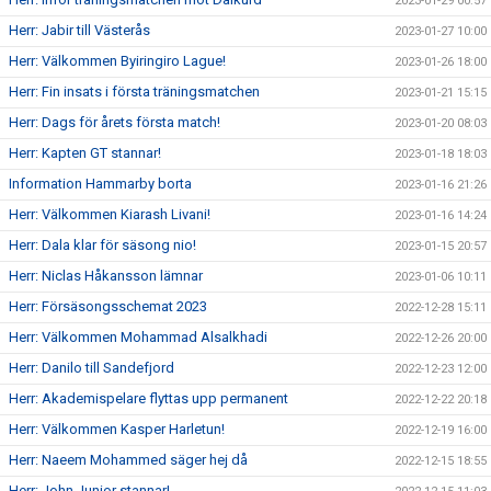
2023-01-29 00:57
Herr: Jabir till Västerås
2023-01-27 10:00
Herr: Välkommen Byiringiro Lague!
2023-01-26 18:00
Herr: Fin insats i första träningsmatchen
2023-01-21 15:15
Herr: Dags för årets första match!
2023-01-20 08:03
Herr: Kapten GT stannar!
2023-01-18 18:03
Information Hammarby borta
2023-01-16 21:26
Herr: Välkommen Kiarash Livani!
2023-01-16 14:24
Herr: Dala klar för säsong nio!
2023-01-15 20:57
Herr: Niclas Håkansson lämnar
2023-01-06 10:11
Herr: Försäsongsschemat 2023
2022-12-28 15:11
Herr: Välkommen Mohammad Alsalkhadi
2022-12-26 20:00
Herr: Danilo till Sandefjord
2022-12-23 12:00
Herr: Akademispelare flyttas upp permanent
2022-12-22 20:18
Herr: Välkommen Kasper Harletun!
2022-12-19 16:00
Herr: Naeem Mohammed säger hej då
2022-12-15 18:55
Herr: John Junior stannar!