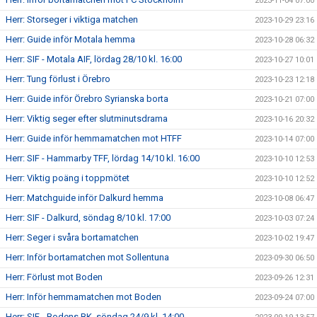
2023-11-04 07:00
Herr: Storseger i viktiga matchen
2023-10-29 23:16
Herr: Guide inför Motala hemma
2023-10-28 06:32
Herr: SIF - Motala AIF, lördag 28/10 kl. 16:00
2023-10-27 10:01
Herr: Tung förlust i Örebro
2023-10-23 12:18
Herr: Guide inför Örebro Syrianska borta
2023-10-21 07:00
Herr: Viktig seger efter slutminutsdrama
2023-10-16 20:32
Herr: Guide inför hemmamatchen mot HTFF
2023-10-14 07:00
Herr: SIF - Hammarby TFF, lördag 14/10 kl. 16:00
2023-10-10 12:53
Herr: Viktig poäng i toppmötet
2023-10-10 12:52
Herr: Matchguide inför Dalkurd hemma
2023-10-08 06:47
Herr: SIF - Dalkurd, söndag 8/10 kl. 17:00
2023-10-03 07:24
Herr: Seger i svåra bortamatchen
2023-10-02 19:47
Herr: Inför bortamatchen mot Sollentuna
2023-09-30 06:50
Herr: Förlust mot Boden
2023-09-26 12:31
Herr: Inför hemmamatchen mot Boden
2023-09-24 07:00
Herr: SIF - Bodens BK, söndag 24/9 kl. 14:00