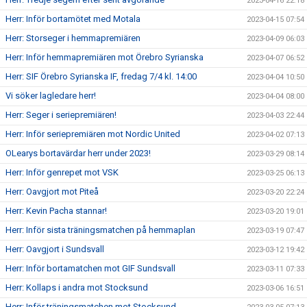
2023-04-16 22:18
Herr: Inför bortamötet med Motala
2023-04-15 07:54
Herr: Storseger i hemmapremiären
2023-04-09 06:03
Herr: Inför hemmapremiären mot Örebro Syrianska
2023-04-07 06:52
Herr: SIF Örebro Syrianska IF, fredag 7/4 kl. 14:00
2023-04-04 10:50
Vi söker lagledare herr!
2023-04-04 08:00
Herr: Seger i seriepremiären!
2023-04-03 22:44
Herr: Inför seriepremiären mot Nordic United
2023-04-02 07:13
OLearys bortavärdar herr under 2023!
2023-03-29 08:14
Herr: Inför genrepet mot VSK
2023-03-25 06:13
Herr: Oavgjort mot Piteå
2023-03-20 22:24
Herr: Kevin Pacha stannar!
2023-03-20 19:01
Herr: Inför sista träningsmatchen på hemmaplan
2023-03-19 07:47
Herr: Oavgjort i Sundsvall
2023-03-12 19:42
Herr: Inför bortamatchen mot GIF Sundsvall
2023-03-11 07:33
Herr: Kollaps i andra mot Stocksund
2023-03-06 16:51
Herr: Inför träningsmatchen mot Stocksund