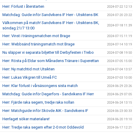
Herr: Förlust i återstarten
2024-07-22 12:13
Matchdag: Guide inför Sandvikens IF Herr - Utsiktens BK
2024-07-20 23:22
Välkommen på match! Sandvikens IF Herr - Utsiktens BK,
2024-07-18 11:39
söndag 21/7 13:00
Herr: Vinst i träningsmatchen mot Brage
2024-07-15 11:19
Herr: Webbsänd träningsmatch mot Brage
2024-07-14 10:19
Nu släpper vi separata biljetter till Derbyfesten i Trebo
2024-07-08 19:50
Herr: Rösta på Eldar som Månadens Tränare i Superettan
2024-07-05 15:00
Herr: Ny matchtid mot Utsikten
2024-07-04 13:57
Herr: Lukas Vikgren till Umeå FC
2024-07-03 10:00
Herr: Klar förlust i vårsäsongens sista match
2024-06-29 23:26
Matchdag: Guide inför Degerfors - Sandvikens IF Herr
2024-06-29 07:05
Herr: Fjärde raka segern, tredje raka nollan
2024-06-24 13:15
Herr: Matchguide inför Skövde AIK - Sandvikens IF
2024-06-23 00:33
Herrlaget söker materialare!
2024-06-20 19:10
Herr: Tredje raka segern efter 2-0 mot Oddevold
2024-06-17 12:21