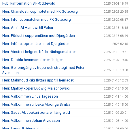
Publikinformation SIF-Oddevold
2025-03-01 18:49
Herr: Chanslöst i cupmötet med IFK Göteborg
2025-02-23 20:55
Herr: Inför cupmatchen mot IFK Göteborg
2025-02-22 08:17
Herr: Amin Al Hamawi till Polen
2025-02-18 18:18
Herr: Förlust i cuppremiären mot Djurgården
2025-02-18 08:49
Herr: Inför cuppremiären mot Djurgården
2025-02-15
Herr: Vinster i helgens båda träningsmatcher
2025-02-10 19:31
Herr: Dubbla hemmamatcher i helgen
2025-02-07 19:46
Herr: Genomgång av trupp och strategi med Peter
2025-01-15 19:08
Svensson
Herr: Mahmoud Kiki flyttas upp till herrlaget
2025-01-15 12:03
Herr: Mjällby köper Ludwig Malachowski
2025-01-12 15:00
Herr: Välkommen Linus Tagesson
2025-01-11 14:00
Herr: Välkommen tillbaka Moonga Simba
2025-01-10 15:00
Herr: Sadat Abubakari borta en längre tid
2025-01-09 20:01
Herr: Välkommen Johan Arvidsson
2025-01-03 14:00
Herr: Lague Byiringiro lämnar
2025-01-03 09:00