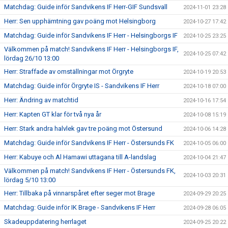
Matchdag: Guide inför Sandvikens IF Herr-GIF Sundsvall
2024-11-01 23:28
Herr: Sen upphämtning gav poäng mot Helsingborg
2024-10-27 17:42
Matchdag: Guide inför Sandvikens IF Herr - Helsingborgs IF
2024-10-25 23:25
Välkommen på match! Sandvikens IF Herr - Helsingborgs IF,
2024-10-25 07:42
lördag 26/10 13:00
Herr: Straffade av omställningar mot Örgryte
2024-10-19 20:53
Matchdag: Guide inför Örgryte IS - Sandvikens IF Herr
2024-10-18 07:00
Herr: Ändring av matchtid
2024-10-16 17:54
Herr: Kapten GT klar för två nya år
2024-10-08 15:19
Herr: Stark andra halvlek gav tre poäng mot Östersund
2024-10-06 14:28
Matchdag: Guide inför Sandvikens IF Herr - Östersunds FK
2024-10-05 06:00
Herr: Kabuye och Al Hamawi uttagana till A-landslag
2024-10-04 21:47
Välkommen på match! Sandvikens IF Herr - Östersunds FK,
2024-10-03 20:31
lördag 5/10 13:00
Herr: Tillbaka på vinnarspåret efter seger mot Brage
2024-09-29 20:25
Matchdag: Guide inför IK Brage - Sandvikens IF Herr
2024-09-28 06:05
Skadeuppdatering herrlaget
2024-09-25 20:22