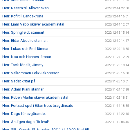
2022-12-15 11:03
Herr: Naeem till Allsvenskan
2022-12-14 22:00
Herr: Kofi till Landskrona
2022-12-14 16:01
Herr: Liam Vabö skriver akademiavtal
2022-12-14 12:07
Herr: Springfeldt stannar!
2022-12-13 15:14
Herr: Eldar Abdulic stannar!
2022-12-10 14:47
Herr: Lukas och Emil lämnar
2022-12-09 13:35
Herr: Noa och Hannes lämnar
2022-11-27 12:09
Herr: Tack för allt, Jimmy
2022-11-26 18:14
Herr: Välkommen Felix Jakobsson
2022-11-25 16:00
Herr: Sadat kritar på
2022-11-25 10:01
Herr: Adam Kiani stannar
2022-11-24 17:28
Herr: Ruben Martin skriver akademiavtal
2022-11-23 18:51
Herr: Fortsatt spel i Ettan trots bragdinsats
2022-11-14 18:55
Herr: Dags för avgörandet
2022-11-12 22:45
Herr: Äntligen dags för kval!
2022-11-10 06:45
Herr: SIF - Örgryte IS, torsdag 10/11 kl. 19:00. Kval till