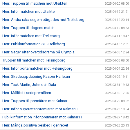
Herr: Truppen till matchen mot Utsikten
2025-04-20 08:00
Herr: Inför matchen mot Utsikten
2025-04-19 21:21
Herr: Andra raka segern bärgades mot Trelleborg
2025-04-12 20:14
Herr: Truppen till dagens match
2025-04-12 08:33
Herr: Inför matchen mot Trelleborg
2025-04-11 18:47
Herr: Publikinformation SIF-Trelleborg
2025-04-10 12:01
Herr: Seger efter övertidsdrama på Olympia
2025-04-06 12:24
Truppen till matchen mot Helsingborg
2025-04-05 08:00
Herr: Inför bortamatchen mot Helsingborg
2025-04-04 22:54
Herr: Skadeuppdatering Kasper Harletun
2025-04-02 19:11
Herr: Tack Martin, John och Dala
2025-03-31 19:43
Herr: Mållöst i seriepremiären
2025-03-30 17:25
Herr: Truppen till premiären mot Kalmar
2025-03-29 08:02
Herr: Inför superettanpremiären mot Kalmar FF
2025-03-28 18:54
Publikinformation inför premiären mot Kalmar FF
2025-03-27 18:42
Herr: Många positiva besked i genrepet
2025-03-23 20:13