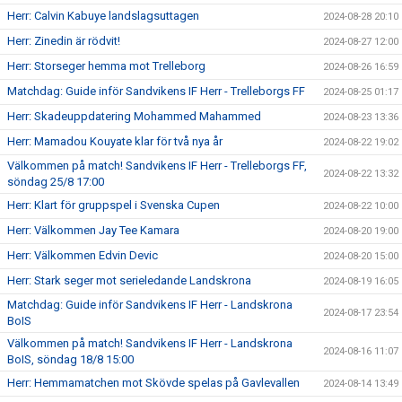
Herr: Calvin Kabuye landslagsuttagen
2024-08-28 20:10
Herr: Zinedin är rödvit!
2024-08-27 12:00
Herr: Storseger hemma mot Trelleborg
2024-08-26 16:59
Matchdag: Guide inför Sandvikens IF Herr - Trelleborgs FF
2024-08-25 01:17
Herr: Skadeuppdatering Mohammed Mahammed
2024-08-23 13:36
Herr: Mamadou Kouyate klar för två nya år
2024-08-22 19:02
Välkommen på match! Sandvikens IF Herr - Trelleborgs FF,
2024-08-22 13:32
söndag 25/8 17:00
Herr: Klart för gruppspel i Svenska Cupen
2024-08-22 10:00
Herr: Välkommen Jay Tee Kamara
2024-08-20 19:00
Herr: Välkommen Edvin Devic
2024-08-20 15:00
Herr: Stark seger mot serieledande Landskrona
2024-08-19 16:05
Matchdag: Guide inför Sandvikens IF Herr - Landskrona
2024-08-17 23:54
BoIS
Välkommen på match! Sandvikens IF Herr - Landskrona
2024-08-16 11:07
BoIS, söndag 18/8 15:00
Herr: Hemmamatchen mot Skövde spelas på Gavlevallen
2024-08-14 13:49