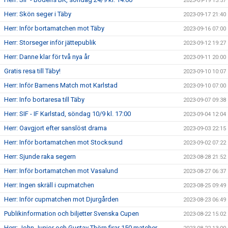
2023-09-19 13:57
Herr: Skön seger i Täby
2023-09-17 21:40
Herr: Inför bortamatchen mot Täby
2023-09-16 07:00
Herr: Storseger inför jättepublik
2023-09-12 19:27
Herr: Danne klar för två nya år
2023-09-11 20:00
Gratis resa till Täby!
2023-09-10 10:07
Herr: Inför Barnens Match mot Karlstad
2023-09-10 07:00
Herr: Info bortaresa till Täby
2023-09-07 09:38
Herr: SIF - IF Karlstad, söndag 10/9 kl. 17:00
2023-09-04 12:04
Herr: Oavgjort efter sanslöst drama
2023-09-03 22:15
Herr: Inför bortamatchen mot Stocksund
2023-09-02 07:22
Herr: Sjunde raka segern
2023-08-28 21:52
Herr: Inför bortamatchen mot Vasalund
2023-08-27 06:37
Herr: Ingen skräll i cupmatchen
2023-08-25 09:49
Herr: Inför cupmatchen mot Djurgården
2023-08-23 06:49
Publikinformation och biljetter Svenska Cupen
2023-08-22 15:02
Herr: John Junior och Gustav Thörn firar 150 matcher