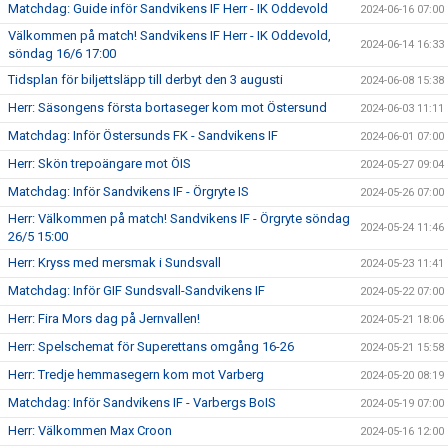
Matchdag: Guide inför Sandvikens IF Herr - IK Oddevold
2024-06-16 07:00
Välkommen på match! Sandvikens IF Herr - IK Oddevold,
2024-06-14 16:33
söndag 16/6 17:00
Tidsplan för biljettsläpp till derbyt den 3 augusti
2024-06-08 15:38
Herr: Säsongens första bortaseger kom mot Östersund
2024-06-03 11:11
Matchdag: Inför Östersunds FK - Sandvikens IF
2024-06-01 07:00
Herr: Skön trepoängare mot ÖIS
2024-05-27 09:04
Matchdag: Inför Sandvikens IF - Örgryte IS
2024-05-26 07:00
Herr: Välkommen på match! Sandvikens IF - Örgryte söndag
2024-05-24 11:46
26/5 15:00
Herr: Kryss med mersmak i Sundsvall
2024-05-23 11:41
Matchdag: Inför GIF Sundsvall-Sandvikens IF
2024-05-22 07:00
Herr: Fira Mors dag på Jernvallen!
2024-05-21 18:06
Herr: Spelschemat för Superettans omgång 16-26
2024-05-21 15:58
Herr: Tredje hemmasegern kom mot Varberg
2024-05-20 08:19
Matchdag: Inför Sandvikens IF - Varbergs BoIS
2024-05-19 07:00
Herr: Välkommen Max Croon
2024-05-16 12:00