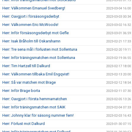
2023-03-05 07:13
Herr: Välkommen Emanuel Svedberg!
2023-03-04 16:00
Herr: Oavgjort i försäsongsderbyt
2023-03-03 00:34
Herr: Välkommen Eric McWoods!
2023-03-02 16:32
Herr: Inför försäsongsderbyt mot Gefle
2023-03-01 06:59
Herr: Isak Bråholm till Oskarshamn
2023-02-21 17:33
Herr: Tre sena mål i förlusten mot Sollentuna
2023-02-20 19:11
Herr: Inför träningsmatchen mot Sollentuna
2023-02-19 06:55
Herr: Tim Hartzell till Dalkurd
2023-02-17 18:00
Herr: Välkommen tillbaka Emil Engqvist!
2023-02-13 20:00
Herr: Så var matchen mot Brage
2023-02-12 18:54
Herr: Inför Brage borta
2023-02-11 07:30
Herr: Oavgjort i första hemmamatchen
2023-02-05 13:26
Herr: Inför träningsmatchen mot SAIK
2023-02-04 07:33
Herr: Johnny klar för säsong nummer fem!
2023-02-03 16:43
Herr: Förlust mot Dalkurd
2023-01-30 07:15
Herr: Inför träningsmatchen mot Dalkurd