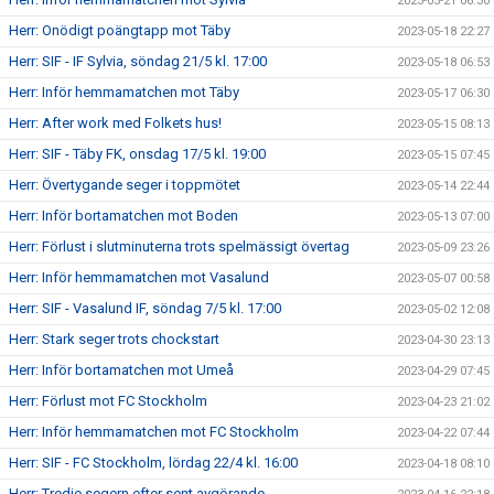
2023-05-21 06:30
Herr: Onödigt poängtapp mot Täby
2023-05-18 22:27
Herr: SIF - IF Sylvia, söndag 21/5 kl. 17:00
2023-05-18 06:53
Herr: Inför hemmamatchen mot Täby
2023-05-17 06:30
Herr: After work med Folkets hus!
2023-05-15 08:13
Herr: SIF - Täby FK, onsdag 17/5 kl. 19:00
2023-05-15 07:45
Herr: Övertygande seger i toppmötet
2023-05-14 22:44
Herr: Inför bortamatchen mot Boden
2023-05-13 07:00
Herr: Förlust i slutminuterna trots spelmässigt övertag
2023-05-09 23:26
Herr: Inför hemmamatchen mot Vasalund
2023-05-07 00:58
Herr: SIF - Vasalund IF, söndag 7/5 kl. 17:00
2023-05-02 12:08
Herr: Stark seger trots chockstart
2023-04-30 23:13
Herr: Inför bortamatchen mot Umeå
2023-04-29 07:45
Herr: Förlust mot FC Stockholm
2023-04-23 21:02
Herr: Inför hemmamatchen mot FC Stockholm
2023-04-22 07:44
Herr: SIF - FC Stockholm, lördag 22/4 kl. 16:00
2023-04-18 08:10
Herr: Tredje segern efter sent avgörande