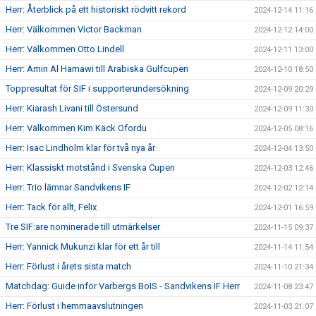
Herr: Återblick på ett historiskt rödvitt rekord
2024-12-14 11:16
Herr: Välkommen Victor Backman
2024-12-12 14:00
Herr: Välkommen Otto Lindell
2024-12-11 13:00
Herr: Amin Al Hamawi till Arabiska Gulfcupen
2024-12-10 18:50
Toppresultat för SIF i supporterundersökning
2024-12-09 20:29
Herr: Kiarash Livani till Östersund
2024-12-09 11:30
Herr: Välkommen Kim Käck Ofordu
2024-12-05 08:16
Herr: Isac Lindholm klar för två nya år
2024-12-04 13:50
Herr: Klassiskt motstånd i Svenska Cupen
2024-12-03 12:46
Herr: Trio lämnar Sandvikens IF
2024-12-02 12:14
Herr: Tack för allt, Felix
2024-12-01 16:59
Tre SIF:are nominerade till utmärkelser
2024-11-15 09:37
Herr: Yannick Mukunzi klar för ett år till
2024-11-14 11:54
Herr: Förlust i årets sista match
2024-11-10 21:34
Matchdag: Guide inför Varbergs BoIS - Sandvikens IF Herr
2024-11-08 23:47
Herr: Förlust i hemmaavslutningen
2024-11-03 21:07