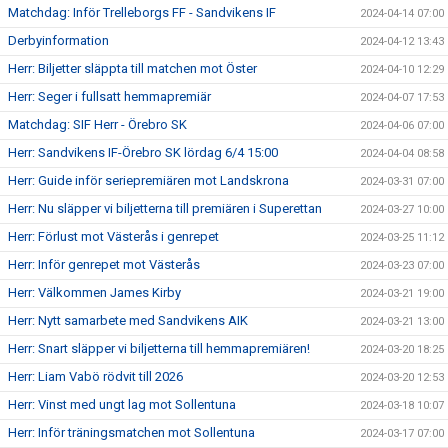
Matchdag: Inför Trelleborgs FF - Sandvikens IF
2024-04-14 07:00
Derbyinformation
2024-04-12 13:43
Herr: Biljetter släppta till matchen mot Öster
2024-04-10 12:29
Herr: Seger i fullsatt hemmapremiär
2024-04-07 17:53
Matchdag: SIF Herr - Örebro SK
2024-04-06 07:00
Herr: Sandvikens IF-Örebro SK lördag 6/4 15:00
2024-04-04 08:58
Herr: Guide inför seriepremiären mot Landskrona
2024-03-31 07:00
Herr: Nu släpper vi biljetterna till premiären i Superettan
2024-03-27 10:00
Herr: Förlust mot Västerås i genrepet
2024-03-25 11:12
Herr: Inför genrepet mot Västerås
2024-03-23 07:00
Herr: Välkommen James Kirby
2024-03-21 19:00
Herr: Nytt samarbete med Sandvikens AIK
2024-03-21 13:00
Herr: Snart släpper vi biljetterna till hemmapremiären!
2024-03-20 18:25
Herr: Liam Vabö rödvit till 2026
2024-03-20 12:53
Herr: Vinst med ungt lag mot Sollentuna
2024-03-18 10:07
Herr: Inför träningsmatchen mot Sollentuna
2024-03-17 07:00