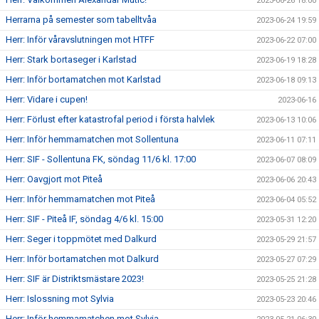
2023-06-26 18:00
Herrarna på semester som tabelltvåa
2023-06-24 19:59
Herr: Inför våravslutningen mot HTFF
2023-06-22 07:00
Herr: Stark bortaseger i Karlstad
2023-06-19 18:28
Herr: Inför bortamatchen mot Karlstad
2023-06-18 09:13
Herr: Vidare i cupen!
2023-06-16
Herr: Förlust efter katastrofal period i första halvlek
2023-06-13 10:06
Herr: Inför hemmamatchen mot Sollentuna
2023-06-11 07:11
Herr: SIF - Sollentuna FK, söndag 11/6 kl. 17:00
2023-06-07 08:09
Herr: Oavgjort mot Piteå
2023-06-06 20:43
Herr: Inför hemmamatchen mot Piteå
2023-06-04 05:52
Herr: SIF - Piteå IF, söndag 4/6 kl. 15:00
2023-05-31 12:20
Herr: Seger i toppmötet med Dalkurd
2023-05-29 21:57
Herr: Inför bortamatchen mot Dalkurd
2023-05-27 07:29
Herr: SIF är Distriktsmästare 2023!
2023-05-25 21:28
Herr: Islossning mot Sylvia
2023-05-23 20:46
Herr: Inför hemmamatchen mot Sylvia