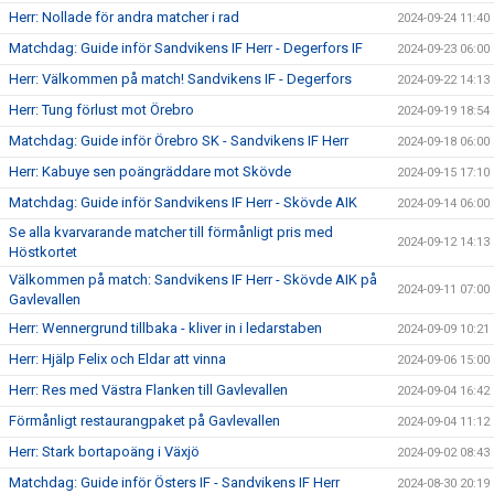
Herr: Nollade för andra matcher i rad
2024-09-24 11:40
Matchdag: Guide inför Sandvikens IF Herr - Degerfors IF
2024-09-23 06:00
Herr: Välkommen på match! Sandvikens IF - Degerfors
2024-09-22 14:13
Herr: Tung förlust mot Örebro
2024-09-19 18:54
Matchdag: Guide inför Örebro SK - Sandvikens IF Herr
2024-09-18 06:00
Herr: Kabuye sen poängräddare mot Skövde
2024-09-15 17:10
Matchdag: Guide inför Sandvikens IF Herr - Skövde AIK
2024-09-14 06:00
Se alla kvarvarande matcher till förmånligt pris med
2024-09-12 14:13
Höstkortet
Välkommen på match: Sandvikens IF Herr - Skövde AIK på
2024-09-11 07:00
Gavlevallen
Herr: Wennergrund tillbaka - kliver in i ledarstaben
2024-09-09 10:21
Herr: Hjälp Felix och Eldar att vinna
2024-09-06 15:00
Herr: Res med Västra Flanken till Gavlevallen
2024-09-04 16:42
Förmånligt restaurangpaket på Gavlevallen
2024-09-04 11:12
Herr: Stark bortapoäng i Växjö
2024-09-02 08:43
Matchdag: Guide inför Östers IF - Sandvikens IF Herr
2024-08-30 20:19