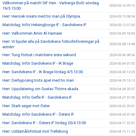
Välkommen på match! SIF Herr - Varbergs BoIS söndag
2024-05-16 09:12
19/5 15:00
Herr: Heroisk insats med tio man på Olympia
2024-05-13 08:54
Matchdag: Inför Helsingborgs IF - Sandvikens IF
2024-05-12 07:00
Herr: Välkommen Amin Al Hamawi
2024-05-09 18:00
Herr: Vi bjuder alla på Sandvikens fotbollsföreningar på
2024-05-08 14:48
entrén!
Herr: Tung förlust i matchens sista sekund
2024-05-06 08:56
Matchdag: Inför Sandvikens IF - IK Brage
2024-05-04 07:05
Herr: Sandvikens IF - IK Brage lördag 4/5 13:00
2024-04-30 13:25
Herr: Derbypoäng trots spel med tio man
2024-04-29 10:13
Herr: Uppdatering om Gustav Thörns skada
2024-04-28 20:57
Matchdag: Inför Gefle IF - Sandvikens IF
2024-04-27 07:00
Herr: Stark seger mot Öster
2024-04-22 09:01
Matchdag: Inför Sandvikens IF - Östers IF
2024-04-20 07:00
Herr: Sandvikens IF - Östers IF lördag 20/4 13:00
2024-04-17 22:07
Herr: Uddamålsförlust mot Trelleborg
2024-04-15 11:20