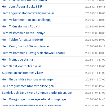
2023-12-19 18:00
Herr: Jens Åberg tillbaka i SIF
2023-12-13 19:48
Herr: Engqvist stannar ytterligare två år
2023-12-11 18:00
Herr: Välkommen Taulant Parallangaj
2023-12-10 18:00
Herr: Thörn stannar i Rödvitt!
2023-12-09 19:00
Herr: Välkommen Calvin Kabuye
2023-12-06 18:00
Herr: Tobbe fortsätter i rödvitt!
2023-12-05 19:00
Herr: Kevin, Eric och William lämnar
2023-12-04 19:12
Herr: Välkommen Ludwig Malachowski Thorell
2023-12-03 13:00
Herr: Mamadou stannar!
2023-11-19 17:00
Herr: Sadat klar för två nya år
2023-11-17 19:00
Superettan här kommer Viken!
2023-11-14 11:00
Herr: Guide inför säsongsavslutningen
2023-11-12 07:00
Hela programmet inför fotbollshelgen!
2023-11-08 12:40
Sandvik och Sandvikens kommun bjuder på entrén!
2023-11-07 17:02
Herr: Oavgjort ger drömläge inför slutomgången
2023-11-06 14:40
Herr: Inför bortamatchen mot FC Stockholm