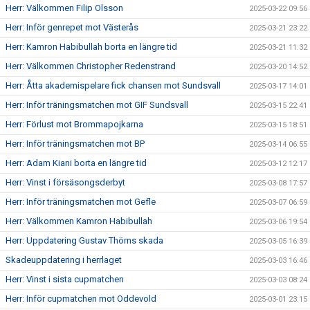
Herr: Välkommen Filip Olsson
2025-03-22 09:56
Herr: Inför genrepet mot Västerås
2025-03-21 23:22
Herr: Kamron Habibullah borta en längre tid
2025-03-21 11:32
Herr: Välkommen Christopher Redenstrand
2025-03-20 14:52
Herr: Åtta akademispelare fick chansen mot Sundsvall
2025-03-17 14:01
Herr: Inför träningsmatchen mot GIF Sundsvall
2025-03-15 22:41
Herr: Förlust mot Brommapojkarna
2025-03-15 18:51
Herr: Inför träningsmatchen mot BP
2025-03-14 06:55
Herr: Adam Kiani borta en längre tid
2025-03-12 12:17
Herr: Vinst i försäsongsderbyt
2025-03-08 17:57
Herr: Inför träningsmatchen mot Gefle
2025-03-07 06:59
Herr: Välkommen Kamron Habibullah
2025-03-06 19:54
Herr: Uppdatering Gustav Thörns skada
2025-03-05 16:39
Skadeuppdatering i herrlaget
2025-03-03 16:46
Herr: Vinst i sista cupmatchen
2025-03-03 08:24
Herr: Inför cupmatchen mot Oddevold
2025-03-01 23:15