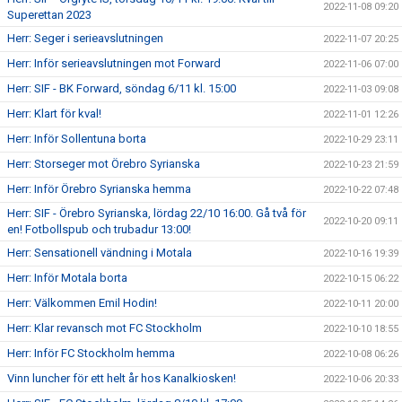
2022-11-08 09:20
Superettan 2023
Herr: Seger i serieavslutningen
2022-11-07 20:25
Herr: Inför serieavslutningen mot Forward
2022-11-06 07:00
Herr: SIF - BK Forward, söndag 6/11 kl. 15:00
2022-11-03 09:08
Herr: Klart för kval!
2022-11-01 12:26
Herr: Inför Sollentuna borta
2022-10-29 23:11
Herr: Storseger mot Örebro Syrianska
2022-10-23 21:59
Herr: Inför Örebro Syrianska hemma
2022-10-22 07:48
Herr: SIF - Örebro Syrianska, lördag 22/10 16:00. Gå två för
2022-10-20 09:11
en! Fotbollspub och trubadur 13:00!
Herr: Sensationell vändning i Motala
2022-10-16 19:39
Herr: Inför Motala borta
2022-10-15 06:22
Herr: Välkommen Emil Hodin!
2022-10-11 20:00
Herr: Klar revansch mot FC Stockholm
2022-10-10 18:55
Herr: Inför FC Stockholm hemma
2022-10-08 06:26
Vinn luncher för ett helt år hos Kanalkiosken!
2022-10-06 20:33