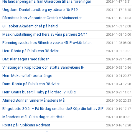
Nu landar pengarna från Gräsroten till alla föreningar
2021-11-17 15:31
Ungdom: Daniel Lundberg ny tränare för P19
2021-11-17 13:15
Båtmässa hos vår partner Gestrike Marincenter
2021-11-15 14:03
SIF söker Akademichef på heltid
2021-11-09 12:08
Maskinutställning med flera av våra partners 24/11
2021-11-08 10:00
Föreningsvecka hos Bilmetro vecka 45. Provkör bilar!
2021-11-08 08:00
Herr: Rösta på Publikens Rödväst
2021-10-31 13:51
DM: Klar seger i medaljligan
2021-10-29 15:43
Vinstsugen? Köp lotter och stötta Sandvikens IF
2021-10-25 10:56
Herr: Mukunzi blir borta länge
2021-10-24 20:37
Dam: Rösta på Publikens Rödväst
2021-10-24 12:28
Herr: Gratis buss till Täby på lördag. VI KÖR!
2021-10-21 11:07
Ahmed Bonnah vinner Månadens Mål
2021-10-20 20:23
BingoLotto 30 år – På lördag smäller det! Köp din lott av SIF
2021-10-19 17:17
Månadens mål: Sista dagen att rösta
2021-10-18 09:31
Rösta på Publikens Rödväst
2021-10-16 12:20