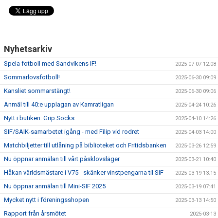
Nyhetsarkiv
Spela fotboll med Sandvikens IF!
2025-07-07 12:08
Sommarlovsfotboll!
2025-06-30 09:09
Kansliet sommarstängt!
2025-06-30 09:06
Anmäl till 40:e upplagan av Kamratligan
2025-04-24 10:26
Nytt i butiken: Grip Socks
2025-04-10 14:26
SIF/SAIK-samarbetet igång - med Filip vid rodret
2025-04-03 14:00
Matchbiljetter till utlåning på biblioteket och Fritidsbanken
2025-03-26 12:59
Nu öppnar anmälan till vårt påsklovsläger
2025-03-21 10:40
Håkan världsmästare i V75 - skänker vinstpengarna til SIF
2025-03-19 13:15
Nu öppnar anmälan till Mini-SIF 2025
2025-03-19 07:41
Mycket nytt i föreningsshopen
2025-03-13 14:50
Rapport från årsmötet
2025-03-13