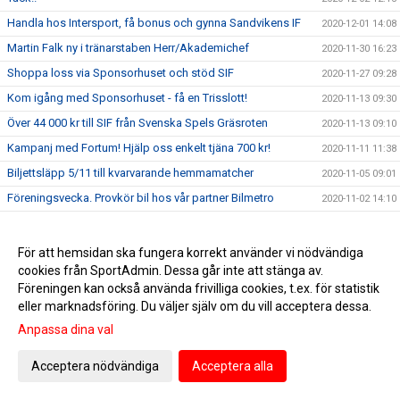
Handla hos Intersport, få bonus och gynna Sandvikens IF
2020-12-01 14:08
Martin Falk ny i tränarstaben Herr/Akademichef
2020-11-30 16:23
Shoppa loss via Sponsorhuset och stöd SIF
2020-11-27 09:28
Kom igång med Sponsorhuset - få en Trisslott!
2020-11-13 09:30
Över 44 000 kr till SIF från Svenska Spels Gräsroten
2020-11-13 09:10
Kampanj med Fortum! Hjälp oss enkelt tjäna 700 kr!
2020-11-11 11:38
Biljettsläpp 5/11 till kvarvarande hemmamatcher
2020-11-05 09:01
Föreningsvecka. Provkör bil hos vår partner Bilmetro
2020-11-02 14:10
Fyra DM-bucklor till Sandvikens IF 2020
2020-10-20 10:32
CORONADERBYT GAV 33 502.-
2020-10-07 13:55
För att hemsidan ska fungera korrekt använder vi nödvändiga
cookies från SportAdmin. Dessa går inte att stänga av.
Herr: Matchen mot Team TG är uppskjuten
2020-10-03 11:47
Föreningen kan också använda frivilliga cookies, t.ex. för statistik
Ekonom sökes till gemensam ekonomifunktion för
eller marknadsföring. Du väljer själv om du vill acceptera dessa.
2020-08-31 18:09
föreningslivet i Sandviken!
Anpassa dina val
INITIATIVET "CORONADERBYT" FRÅN VÅRA SUPPORTRAR
2020-08-24 07:53
Helgens matcher!
2020-08-17 09:50
Acceptera nödvändiga
Acceptera alla
Veckans matcher dam och herr
2020-08-13 09:15