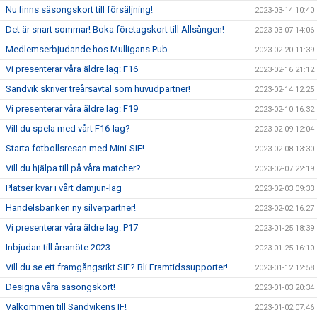
Nu finns säsongskort till försäljning!
2023-03-14 10:40
Det är snart sommar! Boka företagskort till Allsången!
2023-03-07 14:06
Medlemserbjudande hos Mulligans Pub
2023-02-20 11:39
Vi presenterar våra äldre lag: F16
2023-02-16 21:12
Sandvik skriver treårsavtal som huvudpartner!
2023-02-14 12:25
Vi presenterar våra äldre lag: F19
2023-02-10 16:32
Vill du spela med vårt F16-lag?
2023-02-09 12:04
Starta fotbollsresan med Mini-SIF!
2023-02-08 13:30
Vill du hjälpa till på våra matcher?
2023-02-07 22:19
Platser kvar i vårt damjun-lag
2023-02-03 09:33
Handelsbanken ny silverpartner!
2023-02-02 16:27
Vi presenterar våra äldre lag: P17
2023-01-25 18:39
Inbjudan till årsmöte 2023
2023-01-25 16:10
Vill du se ett framgångsrikt SIF? Bli Framtidssupporter!
2023-01-12 12:58
Designa våra säsongskort!
2023-01-03 20:34
Välkommen till Sandvikens IF!
2023-01-02 07:46