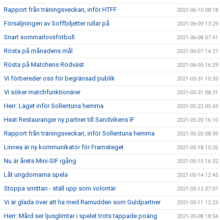
Rapport från träningsveckan, inför HTFF
2021-06-10 08:18
Försäljningen av Soffbiljetter rullar på
2021-06-09 13:29
Snart sommarlovsfotboll
2021-06-08 07:41
Rösta på månadens mål
2021-06-07 14:27
Rösta på Matchens Rödväst
2021-06-05 16:29
Vi förbereder oss för begränsad publik
2021-05-31 10:33
Vi söker matchfunktionärer
2021-05-31 08:31
Herr: Läget inför Sollentuna hemma
2021-05-22 05:43
Heat Restauranger ny partner till Sandvikens IF
2021-05-20 16:10
Rapport från träningsveckan, inför Sollentuna hemma
2021-05-20 08:39
Linnea är ny kommunikatör för Framsteget
2021-05-18 15:26
Nu är årets Mini-SIF igång
2021-05-15 16:32
Låt ungdomarna spela
2021-05-14 12:45
Stoppa smittan - ställ upp som volontär
2021-05-12 07:07
Vi är glada över att ha med Ramudden som Guldpartner
2021-05-11 12:23
Herr: Mård ser ljusglimtar i spelet trots tappade poäng
2021-05-08 18:54