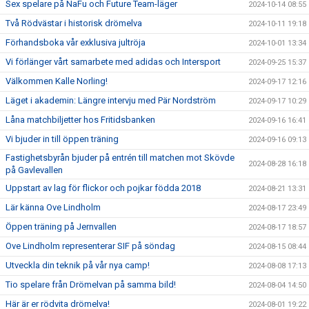
Sex spelare på NaFu och Future Team-läger
2024-10-14 08:55
Två Rödvästar i historisk drömelva
2024-10-11 19:18
Förhandsboka vår exklusiva jultröja
2024-10-01 13:34
Vi förlänger vårt samarbete med adidas och Intersport
2024-09-25 15:37
Välkommen Kalle Norling!
2024-09-17 12:16
Läget i akademin: Längre intervju med Pär Nordström
2024-09-17 10:29
Låna matchbiljetter hos Fritidsbanken
2024-09-16 16:41
Vi bjuder in till öppen träning
2024-09-16 09:13
Fastighetsbyrån bjuder på entrén till matchen mot Skövde
2024-08-28 16:18
på Gavlevallen
Uppstart av lag för flickor och pojkar födda 2018
2024-08-21 13:31
Lär känna Ove Lindholm
2024-08-17 23:49
Öppen träning på Jernvallen
2024-08-17 18:57
Ove Lindholm representerar SIF på söndag
2024-08-15 08:44
Utveckla din teknik på vår nya camp!
2024-08-08 17:13
Tio spelare från Drömelvan på samma bild!
2024-08-04 14:50
Här är er rödvita drömelva!
2024-08-01 19:22