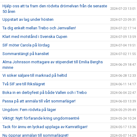
Hjälp oss att ta fram den rödvita drömelvan från de senaste
2024-07-23 13:01
50 åren
Uppstart av lag under hösten
2024-07-23 09:31
Ta dig enkelt mellan Trebo och Jernvallen!
2024-07-22 17:14
Klart med motstånd i Svenska Cupen
2024-07-09 13:59
SIF möter Carola på lördag
2024-07-04 19:51
Sommarstängt på kansliet
2024-07-02 11:55
Alma Johnsson mottagare av stipendiet till Emilia Berghs
2024-06-29 18:47
minne
Vi söker säljare till marknad på heltid
2024-06-28 12:33
Två SIF:are till Rikslägret
2024-06-11 14:17
Boka in en derbyfest på både Vallen och i Trebo
2024-06-04 22:47
Passa på att anmäla till vårt sommarläger!
2024-06-03 13:39
Ungdom: Fem rödvita på läger
2024-05-29 09:49
Viktigt: Nytt förfarande kring ungdomsentré
2024-05-24 10:24
Tack för ännu en lyckad upplaga av Kamratligan!
2024-05-17 13:36
Nu öppnar anmälan till sommarlägret!
2024-05-07 14:29