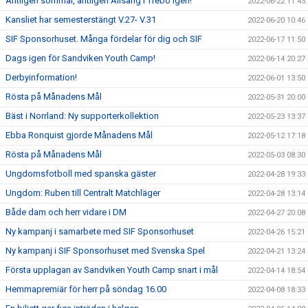
Äntligen sommar, äntligen Allsång i Trebo igen!
2022-06-22 11:43
Kansliet har semesterstängt V.27- V.31
2022-06-20 10:46
SIF Sponsorhuset. Många fördelar för dig och SIF
2022-06-17 11:50
Dags igen för Sandviken Youth Camp!
2022-06-14 20:27
Derbyinformation!
2022-06-01 13:50
Rösta på Månadens Mål
2022-05-31 20:00
Bäst i Norrland: Ny supporterkollektion
2022-05-23 13:37
Ebba Ronquist gjorde Månadens Mål
2022-05-12 17:18
Rösta på Månadens Mål
2022-05-03 08:30
Ungdomsfotboll med spanska gäster
2022-04-28 19:33
Ungdom: Ruben till Centralt Matchläger
2022-04-28 13:14
Både dam och herr vidare i DM
2022-04-27 20:08
Ny kampanj i samarbete med SIF Sponsorhuset
2022-04-26 15:21
Ny kampanj i SIF Sponsorhuset med Svenska Spel
2022-04-21 13:24
Första upplagan av Sandviken Youth Camp snart i mål
2022-04-14 18:54
Hemmapremiär för herr på söndag 16.00
2022-04-08 18:33