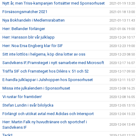
Nytt år, men Triss-kampanjen fortsätter med Sponsorhuset
2021-01-19 13:20
Försäsongsmatcher 2021
2021-01-18 13:00
Nya Bokhandeln i Medlemsrabatten
2021-01-13 11:43
Herr: Bellander förlänger
2021-01-06 19:00
Herr: Hansson blir vår julklapp
2020-12-24 10:17
Herr: Noa Ersa Engberg klar för SIF
2020-12-23 19:00
Sitt inte lottlös i helgerna, köp dina lotter av oss
2020-12-23 08:50
Sandvikens IF/Framsteget i nytt samarbete med Microsoft
2020-12-17 16:07
Träffa SIF och Framsteget hos Diléns v. 51 och 52
2020-12-17 09:50
E-handla julklappar i Julshoppen hos Sponsorhuset
2020-12-11 15:57
Missa inte julkalendern i Sponsorhuset
2020-12-08 16:25
Vi rustar för framtiden!
2020-12-08 16:05
Stefan Lundin i svår bilolycka
2020-12-05 13:15
Förlängt och utökat avtal med Adidas och Intersport
2020-12-04 15:23
Herr: Martin Falk ny huvudtränare och sportchef i
2020-12-04 13:49
Sandvikens IF
Tack!!
2020-12-02 12:15