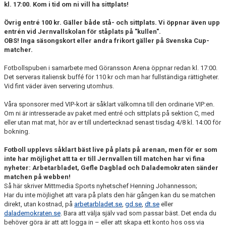
kl. 17:00. Kom i tid om ni vill ha sittplats!
Övrig entré 100 kr. Gäller både stå- och sittplats. Vi öppnar även upp
entrén vid Jernvallskolan för ståplats på "kullen".
OBS! Inga säsongskort eller andra frikort gäller på Svenska Cup-
matcher.
Fotbollspuben i samarbete med Göransson Arena öppnar redan kl. 17:00.
Det serveras italiensk buffé för 110 kr och man har fullständiga rättigheter.
Vid fint väder även servering utomhus.
Våra sponsorer med VIP-kort är såklart välkomna till den ordinarie VIP:en.
Om ni är intresserade av paket med entré och sittplats på sektion C, med
eller utan mat mat, hör av er till undertecknad senast tisdag 4/8 kl. 14:00 för
bokning.
Fotboll upplevs såklart bäst live på plats på arenan, men för er som
inte har möjlighet att ta er till Jernvallen till matchen har vi fina
nyheter: Arbetarbladet, Gefle Dagblad och Dalademokraten sänder
matchen på webben!
Så här skriver Mittmedia Sports nyhetschef Henning Johannesson;
Har du inte möjlighet att vara på plats den här gången kan du se matchen
direkt, utan kostnad, på
arbetarbladet.se
,
gd.se
,
dt.se
eller
dalademokraten.se
. Bara att välja själv vad som passar bäst. Det enda du
behöver göra är att att logga in – eller att skapa ett konto hos oss via