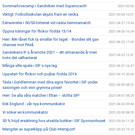
Sommarlovscamp i Sandviken med Supercoach!
2021-05-06
Viktigt: Fotbollsskolan skjuts fram en vecka
2021-05-04 10:07
Extravinster i 50/50-lotteriet vid nästa hemmamatch
2021-04-27 13:54
Öppna träningar för flickor födda 13/14
2021-04-26 16:54
Herr: AIK-lånet fick ta smällar för laget - Bondes slit gav
2021-04-25 17:49
chanser mot Piteå
Sandvikens IF:s Årsmöte 2021 – ett utmanande år men
2021-04-22 12:41
trots det välhanterat
Många ville spela i SIF:s nya lag
2021-04-21 16:47
Uppstart för flickor och pojkar födda 2014
2021-04-19 20:04
Tävla i Guldfemman med dina egna favoriter i SIF under
2021-04-09 08:31
säsongen och vinn grymma priser!
Herr: Se alla våra matcher i Ettan – stötta SIF!
2021-04-07 08:29
Erik Englund - vår nya kommunikatör
2021-04-02 09:44
Vi söker en kommunikatör
2021-03-30 08:29
50 % höjd ersättning hos utvalda butiker i SIF Sponsorhuset
2021-03-24 11:20
Mängder av superklipp på Club Intersport!
2021-03-23 10:15