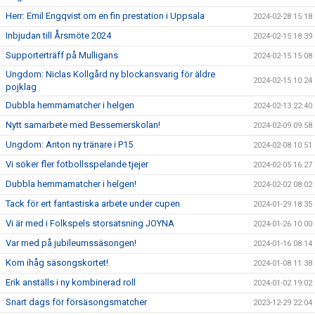
Herr: Emil Engqvist om en fin prestation i Uppsala
2024-02-28 15:18
Inbjudan till Årsmöte 2024
2024-02-15 18:39
Supporterträff på Mulligans
2024-02-15 15:08
Ungdom: Niclas Kollgård ny blockansvarig för äldre
2024-02-15 10:24
pojklag
Dubbla hemmamatcher i helgen
2024-02-13 22:40
Nytt samarbete med Bessemerskolan!
2024-02-09 09:58
Ungdom: Anton ny tränare i P15
2024-02-08 10:51
Vi söker fler fotbollsspelande tjejer
2024-02-05 16:27
Dubbla hemmamatcher i helgen!
2024-02-02 08:02
Tack för ert fantastiska arbete under cupen
2024-01-29 18:35
Vi är med i Folkspels storsatsning JOYNA
2024-01-26 10:00
Var med på jubileumssäsongen!
2024-01-16 08:14
Kom ihåg säsongskortet!
2024-01-08 11:38
Erik anställs i ny kombinerad roll
2024-01-02 19:02
Snart dags för försäsongsmatcher
2023-12-29 22:04