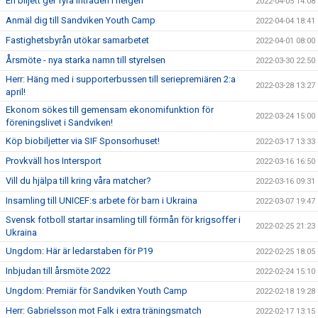
En biljett ger fyra inträden i helgen
2022-04-05 14:08
Anmäl dig till Sandviken Youth Camp
2022-04-04 18:41
Fastighetsbyrån utökar samarbetet
2022-04-01 08:00
Årsmöte - nya starka namn till styrelsen
2022-03-30 22:50
Herr: Häng med i supporterbussen till seriepremiären 2:a
2022-03-28 13:27
april!
Ekonom sökes till gemensam ekonomifunktion för
2022-03-24 15:00
föreningslivet i Sandviken!
Köp biobiljetter via SIF Sponsorhuset!
2022-03-17 13:33
Provkväll hos Intersport
2022-03-16 16:50
Vill du hjälpa till kring våra matcher?
2022-03-16 09:31
Insamling till UNICEF:s arbete för barn i Ukraina
2022-03-07 19:47
Svensk fotboll startar insamling till förmån för krigsoffer i
2022-02-25 21:23
Ukraina
Ungdom: Här är ledarstaben för P19
2022-02-25 18:05
Inbjudan till årsmöte 2022
2022-02-24 15:10
Ungdom: Premiär för Sandviken Youth Camp
2022-02-18 19:28
Herr: Gabrielsson mot Falk i extra träningsmatch
2022-02-17 13:15