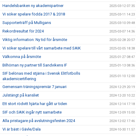
Handelsbanken ny akademipartner
2025-03-12 07:35
Vi söker spelare födda 2017 & 2018
2025-03-11 14:23
Supporterträff på Mulligans
2025-03-10 09:48
Rekordresultat för 2024
2025-03-07 14:36
Viktig information: Ny tid för årsmöte
2025-02-28 20:57
Vi söker spelare till vårt samarbete med SAIK
2025-02-05 18:38
Välkomna på årsmöte
2025-01-27 08:47
Bilhörnan ny partner till Sandvikens IF
2025-01-13 08:36
SIF belönas med stjärna i Svensk Elitfotbolls
2025-01-10 12:00
akademicertifiering
Gemensam träningspremiär 7 januari
2024-12-29 20:19
Julstängt på kansliet
2024-12-20 10:22
Ett stort rödvitt hjärta har gått ur tiden
2024-12-14 17:18
SIF och SAIK ingår nytt samarbete
2024-12-09 15:00
Alla pristagare på avslutningsfesten 2024
2024-12-02 17:46
Vi är bäst i Gävle/Dala
2024-10-30 11:57