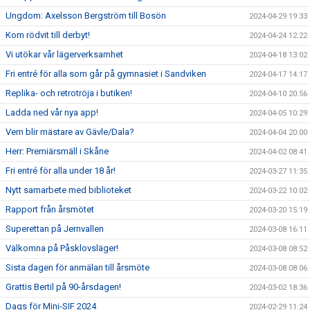
Ungdom: Axelsson Bergström till Bosön
2024-04-29 19:33
Kom rödvit till derbyt!
2024-04-24 12:22
Vi utökar vår lägerverksamhet
2024-04-18 13:02
Fri entré för alla som går på gymnasiet i Sandviken
2024-04-17 14:17
Replika- och retrotröja i butiken!
2024-04-10 20:56
Ladda ned vår nya app!
2024-04-05 10:29
Vem blir mästare av Gävle/Dala?
2024-04-04 20:00
Herr: Premiärsmäll i Skåne
2024-04-02 08:41
Fri entré för alla under 18 år!
2024-03-27 11:35
Nytt samarbete med biblioteket
2024-03-22 10:02
Rapport från årsmötet
2024-03-20 15:19
Superettan på Jernvallen
2024-03-08 16:11
Välkomna på Påsklovsläger!
2024-03-08 08:52
Sista dagen för anmälan till årsmöte
2024-03-08 08:06
Grattis Bertil på 90-årsdagen!
2024-03-02 18:36
Dags för Mini-SIF 2024
2024-02-29 11:24