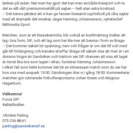
länken på sidan. När man har gjort det kan man se både livesport och ta
del av allt vårt premiuminnehåll på sajten – helt utan extra kostnad.
– Det känns jättekul att vi kan ge fansen livesänd cupfotboll på våra sajter
med all dramatik det innebär, säger Henning Johannesson, nyhetschef
Mittmedia Sport.
Matchen, som är ett klassikermöte, blir också en kraftmätning mellan ett
lag i bra form, SIF, och ett lag som har lite mer att bevisa i form av Brage.
– Det kommer säkert bli spänning, nerv och frågan är om det till och med
går till förlängning och kanske straffar. Brage vill säkert visa att man är i en
division högre än Sandviken och tvärtom ser SIF chansen att visa att laget
är minst lika bra som lagen i ettan, funderar Henning Johannesson.
I vilket fall som helst kommer det bli en intresssant match som du ser här
hos oss med avspark 19.00. Sändningen drar vi i gång 18.50. Kommenterar
matchen gör rutinerade fotbollsreportarna Johan Green och Magnus
Hägerborn.
Välkomna!
Forza SIF!
#allatillvallen
//Krister Parling
073-236 88 61
p
arling@sandvikensif.se