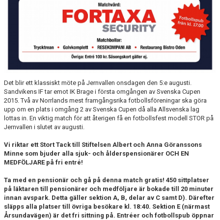
Det blir ett klassiskt möte på Jernvallen onsdagen den 5:e augusti.
Sandvikens IF tar emot IK Brage i första omgången av Svenska Cupen
2015. Två av Norrlands mest framgångsrika fotbollsföreningar ska göra
upp om en plats i omgång 2 av Svenska Cupen då alla Allsvenska lag
lottas in. En viktig match för att återigen få en fotbollsfest modell STOR på
Jernvallen i slutet av augusti.
Vi riktar ett Stort Tack till
Stiftelsen Albert och Anna Göranssons
Minne som bjuder alla sjuk- och ålderspensionärer OCH EN
MEDFÖLJARE på fri entré!
Ta med en pensionär och gå på denna match gratis! 450 sittplatser
på läktaren till pensionärer och medföljare är bokade till 20 minuter
innan avspark. D
etta gäller sektion A, B, delar av C samt D).
Därefter
släpps alla platser till övriga besökare kl. 18:40. Sektion E (närmast
Årsundavägen) är det fri sittning på. Entréer och fotbollspub öppnar