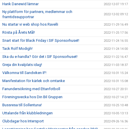
Hank Danewid lämnar
2022-12-07 19:17
Ny plattform för partners, medlemmar och
2022-12-02 09:12
framtidssupportrar
Nu startar vi web shop hos Ravelli
2022-11-29 16:49
Rösta på Årets Mål!
2022-11-25 17:56
Snart start för Black Friday i SIF Sponsorhuset!
2022-11-24 16:55
Tack Rolf Modigh!
2022-11-24 14:00
Ska du e-handla? Gör det i SIF Sponsorhuset!
2022-11-22 16:47
Greja din kvalplats idag!
2022-11-03 18:37
Välkomna till Sandviken IF!
2022-10-31 15:24
Manifestation för kärlek och omtanke
2022-10-31 15:08
Fanundersökning med Ettanfotboll
2022-10-27 20:51
Föreningsvecka hos Din Bil Gruppen
2022-10-27 14:27
Bussresa till Sollentuna!
2022-10-25 10:48
Uttalande från klubbledningen
2022-10-05 13:13
Clubdagar hos Intersport
2022-09-26 16:36