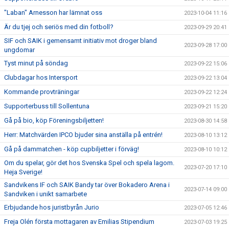
"Laban" Arnesson har lämnat oss
2023-10-04 11:16
Är du tjej och seriös med din fotboll?
2023-09-29 20:41
SIF och SAIK i gemensamt initiativ mot droger bland
2023-09-28 17:00
ungdomar
Tyst minut på söndag
2023-09-22 15:06
Clubdagar hos Intersport
2023-09-22 13:04
Kommande provträningar
2023-09-22 12:24
Supporterbuss till Sollentuna
2023-09-21 15:20
Gå på bio, köp Föreningsbiljetten!
2023-08-30 14:58
Herr: Matchvärden IPCO bjuder sina anställa på entrén!
2023-08-10 13:12
Gå på dammatchen - köp cupbiljetter i förväg!
2023-08-10 10:12
Om du spelar, gör det hos Svenska Spel och spela lagom.
2023-07-20 17:10
Heja Sverige!
Sandvikens IF och SAIK Bandy tar över Bokadero Arena i
2023-07-14 09:00
Sandviken i unikt samarbete
Erbjudande hos juristbyrån Jurio
2023-07-05 12:46
Freja Olén första mottagaren av Emilias Stipendium
2023-07-03 19:25