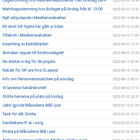
Lagertömning hos Gestrike Marincenter från onsdag 28/9
2022-09-23 18:36
Matchuppvärmning hos Bolaget på lördag från kl. 13:00
2022-09-22 10:32
Nytt erbjudande i Medlemsrabatten
2022-09-19 08:48
Ett stort SIF-hjärta har gått ur tiden
2022-09-16 12:00
Tillskott i Medlemsrabatten
2022-09-16 11:09
Insamling av klubbkläder!
2022-09-07 19:37
Anmälan öppen till höstlovslägret!
2022-08-25 10:29
Nu startar vi lag för de yngsta
2022-08-17 20:43
Rabatt för SIF:are hos OLearys!
2022-08-15 13:06
Info om Pensionärsmatchen på söndag
2022-08-12 08:01
Vi lanserar halvårskortet!
2022-08-03 17:16
Stötta herrarna på plats på lördag
2022-07-25 20:37
Jabir gjorde Månadens Mål i juni
2022-07-13 21:09
Tack för allt, Emilia
2022-07-05 10:17
Sandvikens IF är i sorg
2022-07-03 21:59
Rösta på Månadens Mål i juni
2022-07-02 20:00