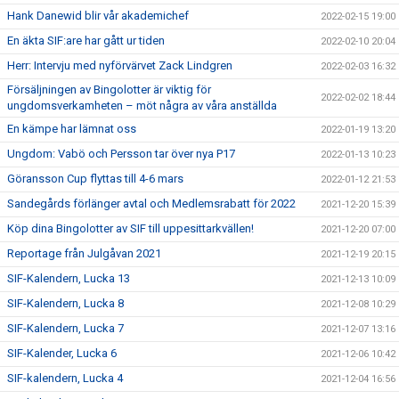
Hank Danewid blir vår akademichef
2022-02-15 19:00
En äkta SIF:are har gått ur tiden
2022-02-10 20:04
Herr: Intervju med nyförvärvet Zack Lindgren
2022-02-03 16:32
Försäljningen av Bingolotter är viktig för
2022-02-02 18:44
ungdomsverkamheten – möt några av våra anställda
En kämpe har lämnat oss
2022-01-19 13:20
Ungdom: Vabö och Persson tar över nya P17
2022-01-13 10:23
Göransson Cup flyttas till 4-6 mars
2022-01-12 21:53
Sandegårds förlänger avtal och Medlemsrabatt för 2022
2021-12-20 15:39
Köp dina Bingolotter av SIF till uppesittarkvällen!
2021-12-20 07:00
Reportage från Julgåvan 2021
2021-12-19 20:15
SIF-Kalendern, Lucka 13
2021-12-13 10:09
SIF-Kalendern, Lucka 8
2021-12-08 10:29
SIF-Kalendern, Lucka 7
2021-12-07 13:16
SIF-Kalender, Lucka 6
2021-12-06 10:42
SIF-kalendern, Lucka 4
2021-12-04 16:56