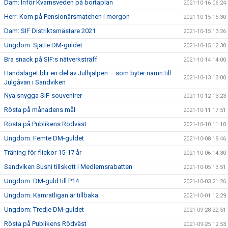
Dam: Inför Kvarnsveden på bortaplan
2021-10-16 06:24
Herr: Kom på Pensionärsmatchen i morgon
2021-10-15 15:30
Dam: SIF Distriktsmästare 2021
2021-10-15 13:26
Ungdom: Sjätte DM-guldet
2021-10-15 12:30
Bra snack på SIF:s nätverksträff
2021-10-14 14:00
Handslaget blir en del av Julhjälpen – som byter namn till
2021-10-13 13:00
Julgåvan i Sandviken
Nya snygga SIF-souvenirer
2021-10-12 13:23
Rösta på månadens mål
2021-10-11 17:51
Rösta på Publikens Rödväst
2021-10-10 11:10
Ungdom: Femte DM-guldet
2021-10-08 19:46
Träning för flickor 15-17 år
2021-10-06 14:30
Sandviken Sushi tillskott i Medlemsrabatten
2021-10-05 13:51
Ungdom: DM-guld till P14
2021-10-03 21:26
Ungdom: Kamratligan är tillbaka
2021-10-01 12:29
Ungdom: Tredje DM-guldet
2021-09-28 22:51
Rösta på Publikens Rödväst
2021-09-25 12:53