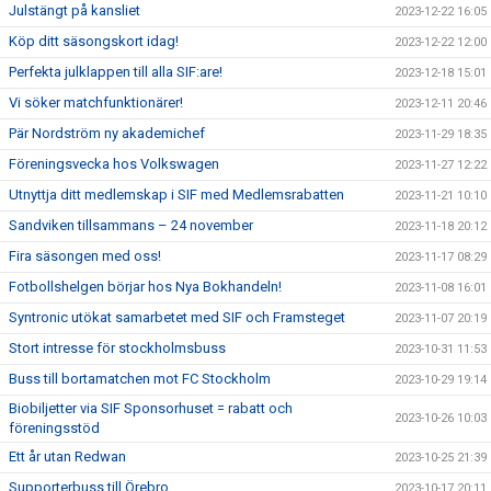
Julstängt på kansliet
2023-12-22 16:05
Köp ditt säsongskort idag!
2023-12-22 12:00
Perfekta julklappen till alla SIF:are!
2023-12-18 15:01
Vi söker matchfunktionärer!
2023-12-11 20:46
Pär Nordström ny akademichef
2023-11-29 18:35
Föreningsvecka hos Volkswagen
2023-11-27 12:22
Utnyttja ditt medlemskap i SIF med Medlemsrabatten
2023-11-21 10:10
Sandviken tillsammans – 24 november
2023-11-18 20:12
Fira säsongen med oss!
2023-11-17 08:29
Fotbollshelgen börjar hos Nya Bokhandeln!
2023-11-08 16:01
Syntronic utökat samarbetet med SIF och Framsteget
2023-11-07 20:19
Stort intresse för stockholmsbuss
2023-10-31 11:53
Buss till bortamatchen mot FC Stockholm
2023-10-29 19:14
Biobiljetter via SIF Sponsorhuset = rabatt och
2023-10-26 10:03
föreningsstöd
Ett år utan Redwan
2023-10-25 21:39
Supporterbuss till Örebro
2023-10-17 20:11