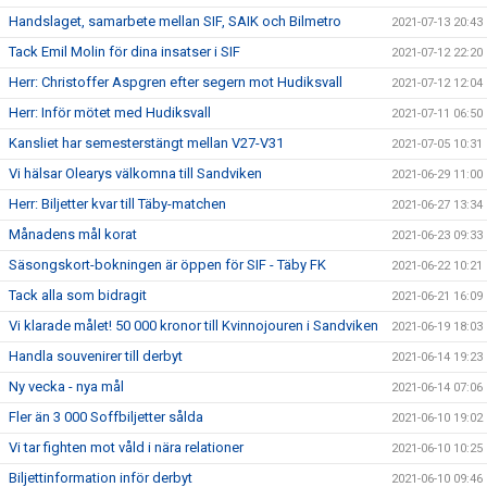
Handslaget, samarbete mellan SIF, SAIK och Bilmetro
2021-07-13 20:43
Tack Emil Molin för dina insatser i SIF
2021-07-12 22:20
Herr: Christoffer Aspgren efter segern mot Hudiksvall
2021-07-12 12:04
Herr: Inför mötet med Hudiksvall
2021-07-11 06:50
Kansliet har semesterstängt mellan V27-V31
2021-07-05 10:31
Vi hälsar Olearys välkomna till Sandviken
2021-06-29 11:00
Herr: Biljetter kvar till Täby-matchen
2021-06-27 13:34
Månadens mål korat
2021-06-23 09:33
Säsongskort-bokningen är öppen för SIF - Täby FK
2021-06-22 10:21
Tack alla som bidragit
2021-06-21 16:09
Vi klarade målet! 50 000 kronor till Kvinnojouren i Sandviken
2021-06-19 18:03
Handla souvenirer till derbyt
2021-06-14 19:23
Ny vecka - nya mål
2021-06-14 07:06
Fler än 3 000 Soffbiljetter sålda
2021-06-10 19:02
Vi tar fighten mot våld i nära relationer
2021-06-10 10:25
Biljettinformation inför derbyt
2021-06-10 09:46