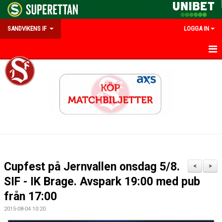
SANDVIKENS IF
LOGGA IN
HEM
OM SANDVIKENS IF
KALENDER
MATCHER
INFO UNGDOM
Cupfest på Jernvallen onsdag 5/8.
<
>
#FRAMTIDSSUPPORTER
SIF - IK Brage. Avspark 19:00 med pub
från 17:00
PARTNERS & MEDLEMSERBJUDANDEN
2015-08-04 10:20
EMILIAS MINNESFOND