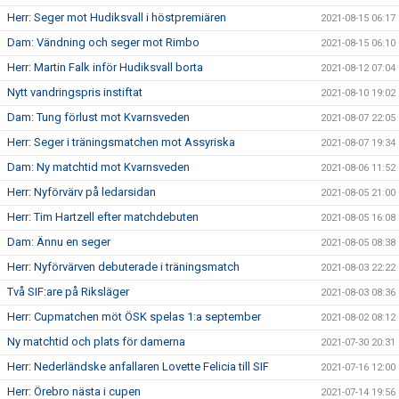
Herr: Seger mot Hudiksvall i höstpremiären
2021-08-15 06:17
Dam: Vändning och seger mot Rimbo
2021-08-15 06:10
Herr: Martin Falk inför Hudiksvall borta
2021-08-12 07:04
Nytt vandringspris instiftat
2021-08-10 19:02
Dam: Tung förlust mot Kvarnsveden
2021-08-07 22:05
Herr: Seger i träningsmatchen mot Assyriska
2021-08-07 19:34
Dam: Ny matchtid mot Kvarnsveden
2021-08-06 11:52
Herr: Nyförvärv på ledarsidan
2021-08-05 21:00
Herr: Tim Hartzell efter matchdebuten
2021-08-05 16:08
Dam: Ännu en seger
2021-08-05 08:38
Herr: Nyförvärven debuterade i träningsmatch
2021-08-03 22:22
Två SIF:are på Riksläger
2021-08-03 08:36
Herr: Cupmatchen möt ÖSK spelas 1:a september
2021-08-02 08:12
Ny matchtid och plats för damerna
2021-07-30 20:31
Herr: Nederländske anfallaren Lovette Felicia till SIF
2021-07-16 12:00
Herr: Örebro nästa i cupen
2021-07-14 19:56