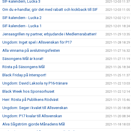
SIF-kalendern, Lucka 3
2021-12-03 11:37
Om du e-handlar, gör det med rabatt och kickback till SIF
2021-12-03 11:05
SIF-kalendern - Lucka 2
2021-12-02 12:11
SIF-kalendern - Lucka 1
2021-12-01 18:24
Jensasgrillen ny partner, erbjudande i Medlemsrabatten!
2021-11-29 13:35
Ungdom: Inget spel i Allsvenskan för P17
2021-11-28 18:29
Alla vinnarna på avslutningsfesten
2021-11-27 16:32
Säsongens Mål är korat!
2021-11-27 11:19
Rösta på Säsongens Mål
2021-11-26 18:34
Black Friday på Intersport!
2021-11-25 11:37
Ungdom: David Laksola ny P16-tränare
2021-11-22 13:03
Black Week hos Sponsorhuset
2021-11-22 12:14
Herr: Rösta på Publikens Rödväst
2021-11-21 15:46
Ungdom: Seger i kvalet till Allsvenskan
2021-11-20 18:08
Ungdom: P17 kvalar till Allsvenskan
2021-11-20 08:34
Alva Sågström gjorde Månadens Mål
2021-11-18 18:03