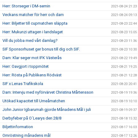
Herr: Storseger i DM-semin
2021-08-24 21:23
Veckans matcher för herr och dam
2021-08-24 09:13
Herr: Biljetter till cupmatchen släppta
2021-08-23 22:44
Herr: Mukunzi uttagen i landslaget
2021-08-23 15:05
Vill du jobba med vårt damlag?
2021-08-23 11:36
SIF Sponsorhuset ger bonus till dig och SIF.
2021-08-23 10:30
Dam: Klar seger mot IFK Västerås
2021-08-22 19:49
Herr: Oavgjort i toppmötet
2021-08-21 19:25
Herr: Rösta på Publikens Rödväst
2021-08-21 12:28
SIF x Lenas Trafikskola
2021-08-20 20:41
Dam: Intervju med nyförvärvet Christina Mårtensson
2021-08-19 19:36
Utökad kapacitet till Umeåmatchen
2021-08-19 10:10
John Junior Igbarumah gjorde Månadens Mål i juli
2021-08-19 09:37
Derbyfeber på O´Learys den 28/8
2021-08-18 15:32
Biljettinformation
2021-08-17 16:03
Omröstning månadens mål
2021-08-17 12:26