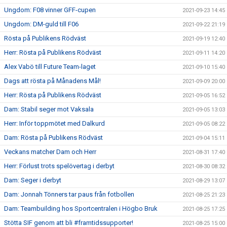
Ungdom: F08 vinner GFF-cupen
2021-09-23 14:45
Ungdom: DM-guld till F06
2021-09-22 21:19
Rösta på Publikens Rödväst
2021-09-19 12:40
Herr: Rösta på Publikens Rödväst
2021-09-11 14:20
Alex Vabö till Future Team-laget
2021-09-10 15:40
Dags att rösta på Månadens Mål!
2021-09-09 20:00
Herr: Rösta på Publikens Rödväst
2021-09-05 16:52
Dam: Stabil seger mot Vaksala
2021-09-05 13:03
Herr: Inför toppmötet med Dalkurd
2021-09-05 08:22
Dam: Rösta på Publikens Rödväst
2021-09-04 15:11
Veckans matcher Dam och Herr
2021-08-31 17:40
Herr: Förlust trots spelövertag i derbyt
2021-08-30 08:32
Dam: Seger i derbyt
2021-08-29 13:07
Dam: Jonnah Tönners tar paus från fotbollen
2021-08-25 21:23
Dam: Teambuilding hos Sportcentralen i Högbo Bruk
2021-08-25 17:25
Stötta SIF genom att bli #framtidssupporter!
2021-08-25 15:00