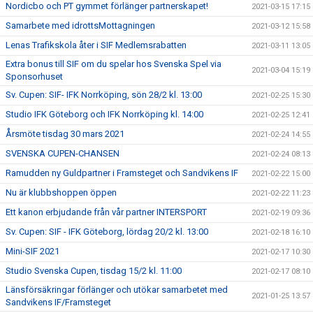
Nordicbo och PT gymmet förlänger partnerskapet!
2021-03-15 17:15
Samarbete med idrottsMottagningen
2021-03-12 15:58
Lenas Trafikskola åter i SIF Medlemsrabatten
2021-03-11 13:05
Extra bonus till SIF om du spelar hos Svenska Spel via
2021-03-04 15:19
Sponsorhuset
Sv. Cupen: SIF- IFK Norrköping, sön 28/2 kl. 13:00
2021-02-25 15:30
Studio IFK Göteborg och IFK Norrköping kl. 14:00
2021-02-25 12:41
Årsmöte tisdag 30 mars 2021
2021-02-24 14:55
SVENSKA CUPEN-CHANSEN
2021-02-24 08:13
Ramudden ny Guldpartner i Framsteget och Sandvikens IF
2021-02-22 15:00
Nu är klubbshoppen öppen
2021-02-22 11:23
Ett kanon erbjudande från vår partner INTERSPORT
2021-02-19 09:36
Sv. Cupen: SIF - IFK Göteborg, lördag 20/2 kl. 13:00
2021-02-18 16:10
Mini-SIF 2021
2021-02-17 10:30
Studio Svenska Cupen, tisdag 15/2 kl. 11:00
2021-02-17 08:10
Länsförsäkringar förlänger och utökar samarbetet med
2021-01-25 13:57
Sandvikens IF/Framsteget