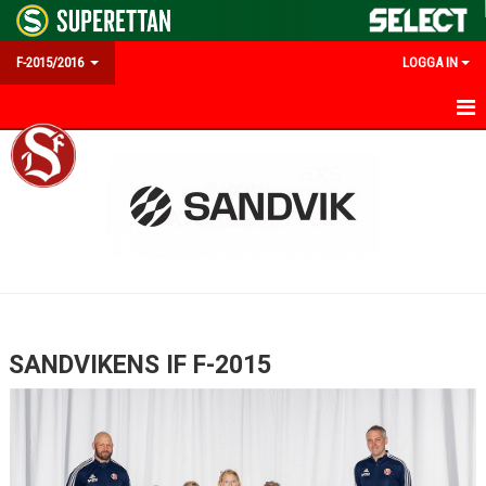
F-2015/2016
LOGGA IN
HEM
NYHETER
KALENDER
MATCHER
TRUPPEN
SANDVIKENS IF F-2015
BILDGALLERI
DOKUMENT
KONTAKT