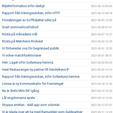
Biljettinformation inför derbyt
2021-06-10 09:46
Rapport från träningsveckan, inför HTFF
2021-06-10 08:18
Försäljningen av Soffbiljetter rullar på
2021-06-09 13:29
Snart sommarlovsfotboll
2021-06-08 07:41
Rösta på månadens mål
2021-06-07 14:27
Rösta på Matchens Rödväst
2021-06-05 16:29
Vi förbereder oss för begränsad publik
2021-05-31 10:33
Vi söker matchfunktionärer
2021-05-31 08:31
Herr: Läget inför Sollentuna hemma
2021-05-22 05:43
Heat Restauranger ny partner till Sandvikens IF
2021-05-20 16:10
Rapport från träningsveckan, inför Sollentuna hemma
2021-05-20 08:39
Linnea är ny kommunikatör för Framsteget
2021-05-18 15:26
Nu är årets Mini-SIF igång
2021-05-15 16:32
Låt ungdomarna spela
2021-05-14 12:45
Stoppa smittan - ställ upp som volontär
2021-05-12 07:07
Vi är glada över att ha med Ramudden som Guldpartner
2021-05-11 12:23