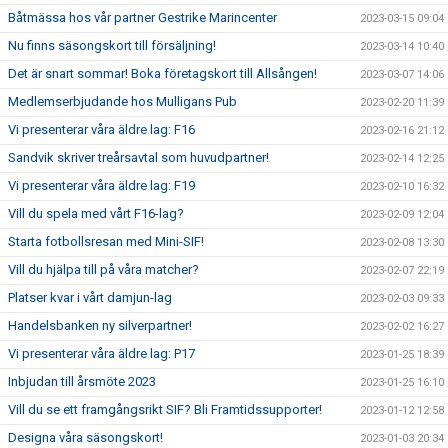
Båtmässa hos vår partner Gestrike Marincenter
2023-03-15 09:04
Nu finns säsongskort till försäljning!
2023-03-14 10:40
Det är snart sommar! Boka företagskort till Allsången!
2023-03-07 14:06
Medlemserbjudande hos Mulligans Pub
2023-02-20 11:39
Vi presenterar våra äldre lag: F16
2023-02-16 21:12
Sandvik skriver treårsavtal som huvudpartner!
2023-02-14 12:25
Vi presenterar våra äldre lag: F19
2023-02-10 16:32
Vill du spela med vårt F16-lag?
2023-02-09 12:04
Starta fotbollsresan med Mini-SIF!
2023-02-08 13:30
Vill du hjälpa till på våra matcher?
2023-02-07 22:19
Platser kvar i vårt damjun-lag
2023-02-03 09:33
Handelsbanken ny silverpartner!
2023-02-02 16:27
Vi presenterar våra äldre lag: P17
2023-01-25 18:39
Inbjudan till årsmöte 2023
2023-01-25 16:10
Vill du se ett framgångsrikt SIF? Bli Framtidssupporter!
2023-01-12 12:58
Designa våra säsongskort!
2023-01-03 20:34