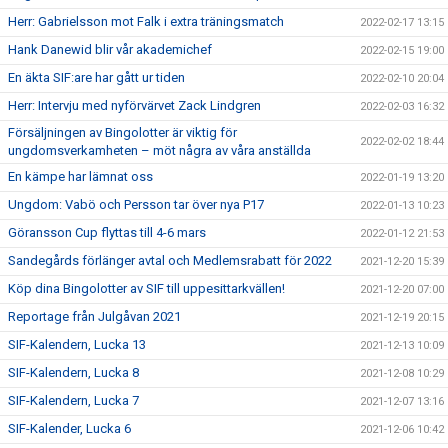
Herr: Gabrielsson mot Falk i extra träningsmatch
2022-02-17 13:15
Hank Danewid blir vår akademichef
2022-02-15 19:00
En äkta SIF:are har gått ur tiden
2022-02-10 20:04
Herr: Intervju med nyförvärvet Zack Lindgren
2022-02-03 16:32
Försäljningen av Bingolotter är viktig för
2022-02-02 18:44
ungdomsverkamheten – möt några av våra anställda
En kämpe har lämnat oss
2022-01-19 13:20
Ungdom: Vabö och Persson tar över nya P17
2022-01-13 10:23
Göransson Cup flyttas till 4-6 mars
2022-01-12 21:53
Sandegårds förlänger avtal och Medlemsrabatt för 2022
2021-12-20 15:39
Köp dina Bingolotter av SIF till uppesittarkvällen!
2021-12-20 07:00
Reportage från Julgåvan 2021
2021-12-19 20:15
SIF-Kalendern, Lucka 13
2021-12-13 10:09
SIF-Kalendern, Lucka 8
2021-12-08 10:29
SIF-Kalendern, Lucka 7
2021-12-07 13:16
SIF-Kalender, Lucka 6
2021-12-06 10:42