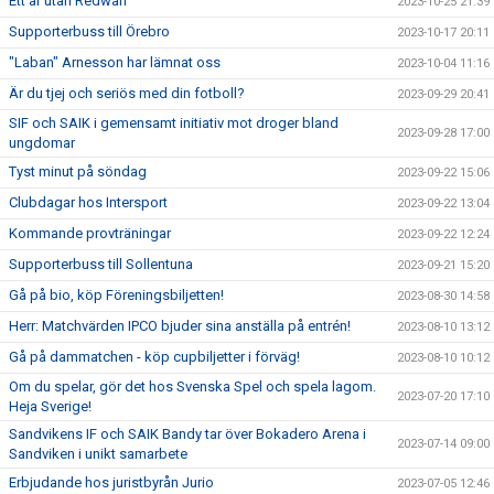
Ett år utan Redwan
2023-10-25 21:39
Supporterbuss till Örebro
2023-10-17 20:11
"Laban" Arnesson har lämnat oss
2023-10-04 11:16
Är du tjej och seriös med din fotboll?
2023-09-29 20:41
SIF och SAIK i gemensamt initiativ mot droger bland
2023-09-28 17:00
ungdomar
Tyst minut på söndag
2023-09-22 15:06
Clubdagar hos Intersport
2023-09-22 13:04
Kommande provträningar
2023-09-22 12:24
Supporterbuss till Sollentuna
2023-09-21 15:20
Gå på bio, köp Föreningsbiljetten!
2023-08-30 14:58
Herr: Matchvärden IPCO bjuder sina anställa på entrén!
2023-08-10 13:12
Gå på dammatchen - köp cupbiljetter i förväg!
2023-08-10 10:12
Om du spelar, gör det hos Svenska Spel och spela lagom.
2023-07-20 17:10
Heja Sverige!
Sandvikens IF och SAIK Bandy tar över Bokadero Arena i
2023-07-14 09:00
Sandviken i unikt samarbete
Erbjudande hos juristbyrån Jurio
2023-07-05 12:46