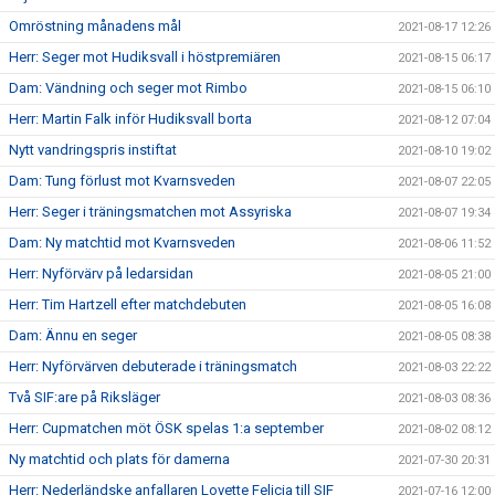
Omröstning månadens mål
2021-08-17 12:26
Herr: Seger mot Hudiksvall i höstpremiären
2021-08-15 06:17
Dam: Vändning och seger mot Rimbo
2021-08-15 06:10
Herr: Martin Falk inför Hudiksvall borta
2021-08-12 07:04
Nytt vandringspris instiftat
2021-08-10 19:02
Dam: Tung förlust mot Kvarnsveden
2021-08-07 22:05
Herr: Seger i träningsmatchen mot Assyriska
2021-08-07 19:34
Dam: Ny matchtid mot Kvarnsveden
2021-08-06 11:52
Herr: Nyförvärv på ledarsidan
2021-08-05 21:00
Herr: Tim Hartzell efter matchdebuten
2021-08-05 16:08
Dam: Ännu en seger
2021-08-05 08:38
Herr: Nyförvärven debuterade i träningsmatch
2021-08-03 22:22
Två SIF:are på Riksläger
2021-08-03 08:36
Herr: Cupmatchen möt ÖSK spelas 1:a september
2021-08-02 08:12
Ny matchtid och plats för damerna
2021-07-30 20:31
Herr: Nederländske anfallaren Lovette Felicia till SIF
2021-07-16 12:00