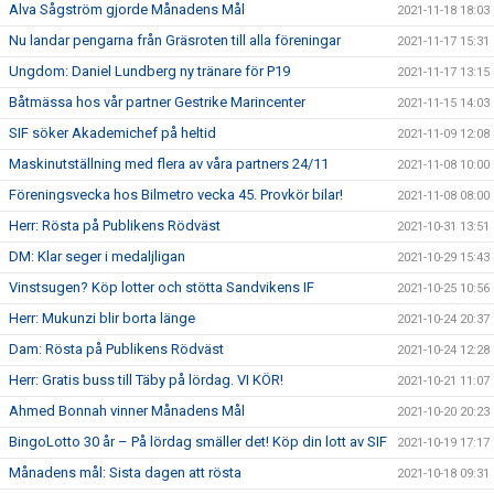
Alva Sågström gjorde Månadens Mål
2021-11-18 18:03
Nu landar pengarna från Gräsroten till alla föreningar
2021-11-17 15:31
Ungdom: Daniel Lundberg ny tränare för P19
2021-11-17 13:15
Båtmässa hos vår partner Gestrike Marincenter
2021-11-15 14:03
SIF söker Akademichef på heltid
2021-11-09 12:08
Maskinutställning med flera av våra partners 24/11
2021-11-08 10:00
Föreningsvecka hos Bilmetro vecka 45. Provkör bilar!
2021-11-08 08:00
Herr: Rösta på Publikens Rödväst
2021-10-31 13:51
DM: Klar seger i medaljligan
2021-10-29 15:43
Vinstsugen? Köp lotter och stötta Sandvikens IF
2021-10-25 10:56
Herr: Mukunzi blir borta länge
2021-10-24 20:37
Dam: Rösta på Publikens Rödväst
2021-10-24 12:28
Herr: Gratis buss till Täby på lördag. VI KÖR!
2021-10-21 11:07
Ahmed Bonnah vinner Månadens Mål
2021-10-20 20:23
BingoLotto 30 år – På lördag smäller det! Köp din lott av SIF
2021-10-19 17:17
Månadens mål: Sista dagen att rösta
2021-10-18 09:31