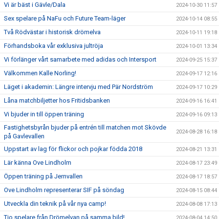
Vi är bäst i Gävle/Dala
2024-10-30 11:57
Sex spelare på NaFu och Future Team-läger
2024-10-14 08:55
Två Rödvästar i historisk drömelva
2024-10-11 19:18
Förhandsboka vår exklusiva jultröja
2024-10-01 13:34
Vi förlänger vårt samarbete med adidas och Intersport
2024-09-25 15:37
Välkommen Kalle Norling!
2024-09-17 12:16
Läget i akademin: Längre intervju med Pär Nordström
2024-09-17 10:29
Låna matchbiljetter hos Fritidsbanken
2024-09-16 16:41
Vi bjuder in till öppen träning
2024-09-16 09:13
Fastighetsbyrån bjuder på entrén till matchen mot Skövde
2024-08-28 16:18
på Gavlevallen
Uppstart av lag för flickor och pojkar födda 2018
2024-08-21 13:31
Lär känna Ove Lindholm
2024-08-17 23:49
Öppen träning på Jernvallen
2024-08-17 18:57
Ove Lindholm representerar SIF på söndag
2024-08-15 08:44
Utveckla din teknik på vår nya camp!
2024-08-08 17:13
Tio spelare från Drömelvan på samma bild!
2024-08-04 14:50