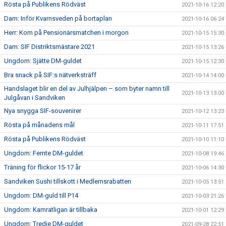
Rösta på Publikens Rödväst
2021-10-16 12:20
Dam: Inför Kvarnsveden på bortaplan
2021-10-16 06:24
Herr: Kom på Pensionärsmatchen i morgon
2021-10-15 15:30
Dam: SIF Distriktsmästare 2021
2021-10-15 13:26
Ungdom: Sjätte DM-guldet
2021-10-15 12:30
Bra snack på SIF:s nätverksträff
2021-10-14 14:00
Handslaget blir en del av Julhjälpen – som byter namn till
2021-10-13 13:00
Julgåvan i Sandviken
Nya snygga SIF-souvenirer
2021-10-12 13:23
Rösta på månadens mål
2021-10-11 17:51
Rösta på Publikens Rödväst
2021-10-10 11:10
Ungdom: Femte DM-guldet
2021-10-08 19:46
Träning för flickor 15-17 år
2021-10-06 14:30
Sandviken Sushi tillskott i Medlemsrabatten
2021-10-05 13:51
Ungdom: DM-guld till P14
2021-10-03 21:26
Ungdom: Kamratligan är tillbaka
2021-10-01 12:29
Ungdom: Tredje DM-guldet
2021-09-28 22:51