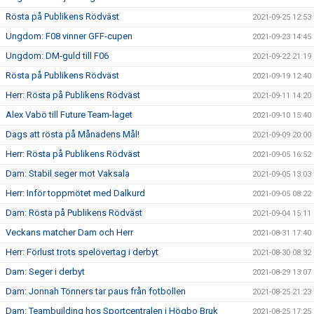
Rösta på Publikens Rödväst
2021-09-25 12:53
Ungdom: F08 vinner GFF-cupen
2021-09-23 14:45
Ungdom: DM-guld till F06
2021-09-22 21:19
Rösta på Publikens Rödväst
2021-09-19 12:40
Herr: Rösta på Publikens Rödväst
2021-09-11 14:20
Alex Vabö till Future Team-laget
2021-09-10 15:40
Dags att rösta på Månadens Mål!
2021-09-09 20:00
Herr: Rösta på Publikens Rödväst
2021-09-05 16:52
Dam: Stabil seger mot Vaksala
2021-09-05 13:03
Herr: Inför toppmötet med Dalkurd
2021-09-05 08:22
Dam: Rösta på Publikens Rödväst
2021-09-04 15:11
Veckans matcher Dam och Herr
2021-08-31 17:40
Herr: Förlust trots spelövertag i derbyt
2021-08-30 08:32
Dam: Seger i derbyt
2021-08-29 13:07
Dam: Jonnah Tönners tar paus från fotbollen
2021-08-25 21:23
Dam: Teambuilding hos Sportcentralen i Högbo Bruk
2021-08-25 17:25