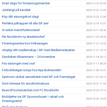
Snart dags för försäsongsmatcher
2023-12-29 22:04
Julstängt på kansliet
2023-12-22 16:05
Köp ditt säsongskort idag!
2023-12-22 12:00
Perfekta julklappen till alla SIF:are!
2023-12-18 15:01
Vi söker matchfunktionärer!
2023-12-11 20:46
Pär Nordström ny akademichef
2023-11-29 18:35
Föreningsvecka hos Volkswagen
2023-11-27 12:22
Utnyttja ditt medlemskap i SIF med Medlemsrabatten
2023-11-21 10:10
Sandviken tillsammans – 24 november
2023-11-18 20:12
Fira säsongen med oss!
2023-11-17 08:29
Fotbollshelgen börjar hos Nya Bokhandeln!
2023-11-08 16:01
Syntronic utökat samarbetet med SIF och Framsteget
2023-11-07 20:19
Stort intresse för stockholmsbuss
2023-10-31 11:53
Buss till bortamatchen mot FC Stockholm
2023-10-29 19:14
Biobiljetter via SIF Sponsorhuset = rabatt och
2023-10-26 10:03
föreningsstöd