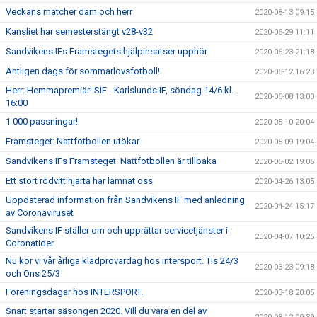
Veckans matcher dam och herr
2020-08-13 09:15
Kansliet har semesterstängt v28-v32
2020-06-29 11:11
Sandvikens IFs Framstegets hjälpinsatser upphör
2020-06-23 21:18
Äntligen dags för sommarlovsfotboll!
2020-06-12 16:23
Herr: Hemmapremiär! SIF - Karlslunds IF, söndag 14/6 kl.
2020-06-08 13:00
16:00
1 000 passningar!
2020-05-10 20:04
Framsteget: Nattfotbollen utökar
2020-05-09 19:04
Sandvikens IFs Framsteget: Nattfotbollen är tillbaka
2020-05-02 19:06
Ett stort rödvitt hjärta har lämnat oss
2020-04-26 13:05
Uppdaterad information från Sandvikens IF med anledning
2020-04-24 15:17
av Coronaviruset
Sandvikens IF ställer om och upprättar servicetjänster i
2020-04-07 10:25
Coronatider
Nu kör vi vår årliga klädprovardag hos intersport. Tis 24/3
2020-03-23 09:18
och Ons 25/3
Föreningsdagar hos INTERSPORT.
2020-03-18 20:05
Snart startar säsongen 2020. Vill du vara en del av