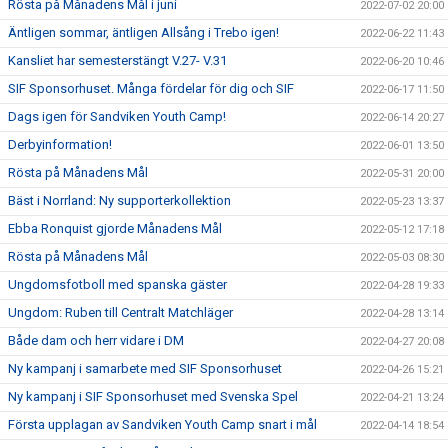
Rösta på Månadens Mål i juni
2022-07-02 20:00
Äntligen sommar, äntligen Allsång i Trebo igen!
2022-06-22 11:43
Kansliet har semesterstängt V.27- V.31
2022-06-20 10:46
SIF Sponsorhuset. Många fördelar för dig och SIF
2022-06-17 11:50
Dags igen för Sandviken Youth Camp!
2022-06-14 20:27
Derbyinformation!
2022-06-01 13:50
Rösta på Månadens Mål
2022-05-31 20:00
Bäst i Norrland: Ny supporterkollektion
2022-05-23 13:37
Ebba Ronquist gjorde Månadens Mål
2022-05-12 17:18
Rösta på Månadens Mål
2022-05-03 08:30
Ungdomsfotboll med spanska gäster
2022-04-28 19:33
Ungdom: Ruben till Centralt Matchläger
2022-04-28 13:14
Både dam och herr vidare i DM
2022-04-27 20:08
Ny kampanj i samarbete med SIF Sponsorhuset
2022-04-26 15:21
Ny kampanj i SIF Sponsorhuset med Svenska Spel
2022-04-21 13:24
Första upplagan av Sandviken Youth Camp snart i mål
2022-04-14 18:54