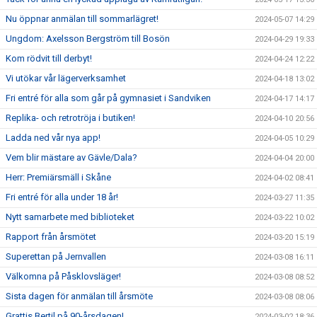
Nu öppnar anmälan till sommarlägret!
2024-05-07 14:29
Ungdom: Axelsson Bergström till Bosön
2024-04-29 19:33
Kom rödvit till derbyt!
2024-04-24 12:22
Vi utökar vår lägerverksamhet
2024-04-18 13:02
Fri entré för alla som går på gymnasiet i Sandviken
2024-04-17 14:17
Replika- och retrotröja i butiken!
2024-04-10 20:56
Ladda ned vår nya app!
2024-04-05 10:29
Vem blir mästare av Gävle/Dala?
2024-04-04 20:00
Herr: Premiärsmäll i Skåne
2024-04-02 08:41
Fri entré för alla under 18 år!
2024-03-27 11:35
Nytt samarbete med biblioteket
2024-03-22 10:02
Rapport från årsmötet
2024-03-20 15:19
Superettan på Jernvallen
2024-03-08 16:11
Välkomna på Påsklovsläger!
2024-03-08 08:52
Sista dagen för anmälan till årsmöte
2024-03-08 08:06
Grattis Bertil på 90-årsdagen!
2024-03-02 18:36