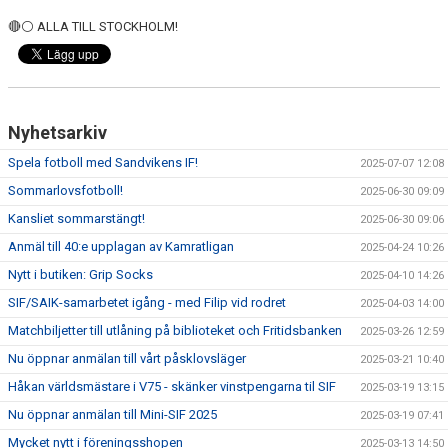
🔴⚪️ ALLA TILL STOCKHOLM!
Nyhetsarkiv
Spela fotboll med Sandvikens IF!
2025-07-07 12:08
Sommarlovsfotboll!
2025-06-30 09:09
Kansliet sommarstängt!
2025-06-30 09:06
Anmäl till 40:e upplagan av Kamratligan
2025-04-24 10:26
Nytt i butiken: Grip Socks
2025-04-10 14:26
SIF/SAIK-samarbetet igång - med Filip vid rodret
2025-04-03 14:00
Matchbiljetter till utlåning på biblioteket och Fritidsbanken
2025-03-26 12:59
Nu öppnar anmälan till vårt påsklovsläger
2025-03-21 10:40
Håkan världsmästare i V75 - skänker vinstpengarna til SIF
2025-03-19 13:15
Nu öppnar anmälan till Mini-SIF 2025
2025-03-19 07:41
Mycket nytt i föreningsshopen
2025-03-13 14:50