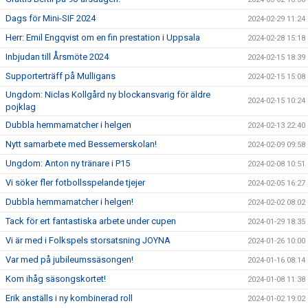
Dags för Mini-SIF 2024
2024-02-29 11:24
Herr: Emil Engqvist om en fin prestation i Uppsala
2024-02-28 15:18
Inbjudan till Årsmöte 2024
2024-02-15 18:39
Supporterträff på Mulligans
2024-02-15 15:08
Ungdom: Niclas Kollgård ny blockansvarig för äldre
2024-02-15 10:24
pojklag
Dubbla hemmamatcher i helgen
2024-02-13 22:40
Nytt samarbete med Bessemerskolan!
2024-02-09 09:58
Ungdom: Anton ny tränare i P15
2024-02-08 10:51
Vi söker fler fotbollsspelande tjejer
2024-02-05 16:27
Dubbla hemmamatcher i helgen!
2024-02-02 08:02
Tack för ert fantastiska arbete under cupen
2024-01-29 18:35
Vi är med i Folkspels storsatsning JOYNA
2024-01-26 10:00
Var med på jubileumssäsongen!
2024-01-16 08:14
Kom ihåg säsongskortet!
2024-01-08 11:38
Erik anställs i ny kombinerad roll
2024-01-02 19:02