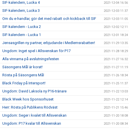
SIF-kalendern, Lucka 4
2021-12-04 16:56
SIF-kalendern, Lucka 3
2021-12-03 11:37
Om du e-handlar, gör det med rabatt och kickback till SIF
2021-12-03 11:05
SIF-kalendern - Lucka 2
2021-12-02 12:11
SIF-kalendern - Lucka 1
2021-12-01 18:24
Jensasgrillen ny partner, erbjudande i Medlemsrabatten!
2021-11-29 13:35
Ungdom: Inget spel i Allsvenskan för P17
2021-11-28 18:29
Alla vinnarna på avslutningsfesten
2021-11-27 16:32
Säsongens Mål är korat!
2021-11-27 11:19
Rösta på Säsongens Mål
2021-11-26 18:34
Black Friday på Intersport!
2021-11-25 11:37
Ungdom: David Laksola ny P16-tränare
2021-11-22 13:03
Black Week hos Sponsorhuset
2021-11-22 12:14
Herr: Rösta på Publikens Rödväst
2021-11-21 15:46
Ungdom: Seger i kvalet till Allsvenskan
2021-11-20 18:08
Ungdom: P17 kvalar till Allsvenskan
2021-11-20 08:34