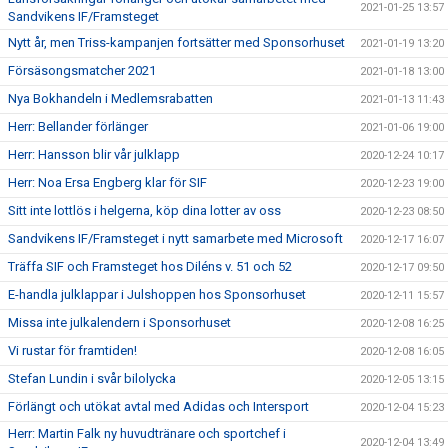
2021-01-25 13:57
Sandvikens IF/Framsteget
Nytt år, men Triss-kampanjen fortsätter med Sponsorhuset
2021-01-19 13:20
Försäsongsmatcher 2021
2021-01-18 13:00
Nya Bokhandeln i Medlemsrabatten
2021-01-13 11:43
Herr: Bellander förlänger
2021-01-06 19:00
Herr: Hansson blir vår julklapp
2020-12-24 10:17
Herr: Noa Ersa Engberg klar för SIF
2020-12-23 19:00
Sitt inte lottlös i helgerna, köp dina lotter av oss
2020-12-23 08:50
Sandvikens IF/Framsteget i nytt samarbete med Microsoft
2020-12-17 16:07
Träffa SIF och Framsteget hos Diléns v. 51 och 52
2020-12-17 09:50
E-handla julklappar i Julshoppen hos Sponsorhuset
2020-12-11 15:57
Missa inte julkalendern i Sponsorhuset
2020-12-08 16:25
Vi rustar för framtiden!
2020-12-08 16:05
Stefan Lundin i svår bilolycka
2020-12-05 13:15
Förlängt och utökat avtal med Adidas och Intersport
2020-12-04 15:23
Herr: Martin Falk ny huvudtränare och sportchef i
2020-12-04 13:49