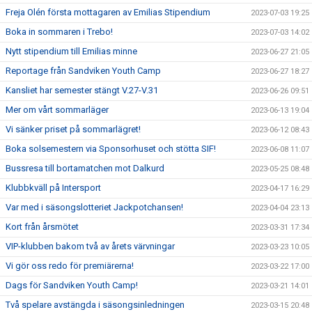
Freja Olén första mottagaren av Emilias Stipendium
2023-07-03 19:25
Boka in sommaren i Trebo!
2023-07-03 14:02
Nytt stipendium till Emilias minne
2023-06-27 21:05
Reportage från Sandviken Youth Camp
2023-06-27 18:27
Kansliet har semester stängt V.27-V.31
2023-06-26 09:51
Mer om vårt sommarläger
2023-06-13 19:04
Vi sänker priset på sommarlägret!
2023-06-12 08:43
Boka solsemestern via Sponsorhuset och stötta SIF!
2023-06-08 11:07
Bussresa till bortamatchen mot Dalkurd
2023-05-25 08:48
Klubbkväll på Intersport
2023-04-17 16:29
Var med i säsongslotteriet Jackpotchansen!
2023-04-04 23:13
Kort från årsmötet
2023-03-31 17:34
VIP-klubben bakom två av årets värvningar
2023-03-23 10:05
Vi gör oss redo för premiärerna!
2023-03-22 17:00
Dags för Sandviken Youth Camp!
2023-03-21 14:01
Två spelare avstängda i säsongsinledningen
2023-03-15 20:48