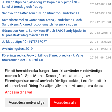
Julklappstips! Vi hjälper dig att köpa din biljett på SIF-
2019-12-18 14:04
kansliet torsdag och fredag.
Sandvik fortsätter som huvudpartner för Sandvikens IF
2019-12-13 12:31
Samarbete mellan Göransson Arena, Sandvikens IF och
2019-12-02 13:34
Sandvikens AIK med fotbollsmatch i svenska cupen
Göransson Arena, Sandvikens IF och SAIK Bandy bjuder in
2019-12-02 08:16
till pressträff idag måndag kl 13
Julklappstips från INTERSPORT
2019-11-26 09:26
Avslutningsfest 2019
2019-11-19 20:15
Föreningsvecka. Provkör bil hos Bilmetro vecka 47. Varje
2019-11-18 12:03
provkörning ger 100 kr till SIF!
En vän och kollega har lämnat oss
2019-11-10 16:35
För att hemsidan ska fungera korrekt använder vi nödvändiga
Grattis Ingemar till fri husbilsvecka! Vinnande lottnr: 70
2019-11-05 11:19
cookies från SportAdmin. Dessa går inte att stänga av.
Herr: Inför SIF - Vasalunds IF
Föreningen kan också använda frivilliga cookies, t.ex. för statistik
2019-11-02 10:08
eller marknadsföring. Du väljer själv om du vill acceptera dessa.
Onsdag den 6/11 stänger Intersport sin webbshop för
2019-10-29 15:30
klubbkläder för i år
Anpassa dina val
Snart dragning i husbilslotteriet. 2/11 vet vi vem som vinner!
2019-10-28 14:00
Köp en lott och var med i dragningen!
Acceptera nödvändiga
Acceptera alla
Fullspäckat schema på Sportlördag!
2019-09-12 18:52