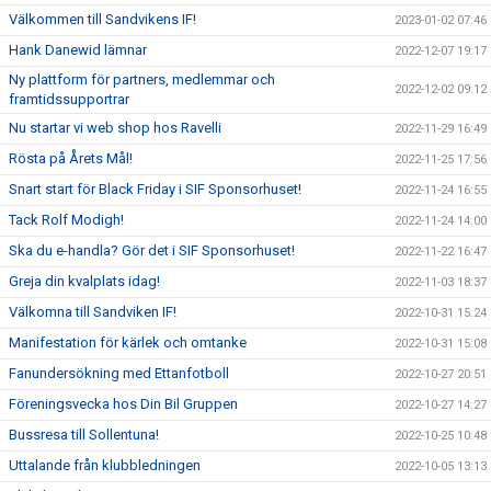
Välkommen till Sandvikens IF!
2023-01-02 07:46
Hank Danewid lämnar
2022-12-07 19:17
Ny plattform för partners, medlemmar och
2022-12-02 09:12
framtidssupportrar
Nu startar vi web shop hos Ravelli
2022-11-29 16:49
Rösta på Årets Mål!
2022-11-25 17:56
Snart start för Black Friday i SIF Sponsorhuset!
2022-11-24 16:55
Tack Rolf Modigh!
2022-11-24 14:00
Ska du e-handla? Gör det i SIF Sponsorhuset!
2022-11-22 16:47
Greja din kvalplats idag!
2022-11-03 18:37
Välkomna till Sandviken IF!
2022-10-31 15:24
Manifestation för kärlek och omtanke
2022-10-31 15:08
Fanundersökning med Ettanfotboll
2022-10-27 20:51
Föreningsvecka hos Din Bil Gruppen
2022-10-27 14:27
Bussresa till Sollentuna!
2022-10-25 10:48
Uttalande från klubbledningen
2022-10-05 13:13