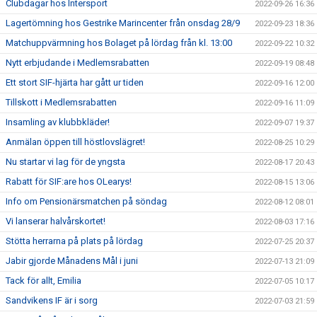
Clubdagar hos Intersport
2022-09-26 16:36
Lagertömning hos Gestrike Marincenter från onsdag 28/9
2022-09-23 18:36
Matchuppvärmning hos Bolaget på lördag från kl. 13:00
2022-09-22 10:32
Nytt erbjudande i Medlemsrabatten
2022-09-19 08:48
Ett stort SIF-hjärta har gått ur tiden
2022-09-16 12:00
Tillskott i Medlemsrabatten
2022-09-16 11:09
Insamling av klubbkläder!
2022-09-07 19:37
Anmälan öppen till höstlovslägret!
2022-08-25 10:29
Nu startar vi lag för de yngsta
2022-08-17 20:43
Rabatt för SIF:are hos OLearys!
2022-08-15 13:06
Info om Pensionärsmatchen på söndag
2022-08-12 08:01
Vi lanserar halvårskortet!
2022-08-03 17:16
Stötta herrarna på plats på lördag
2022-07-25 20:37
Jabir gjorde Månadens Mål i juni
2022-07-13 21:09
Tack för allt, Emilia
2022-07-05 10:17
Sandvikens IF är i sorg
2022-07-03 21:59