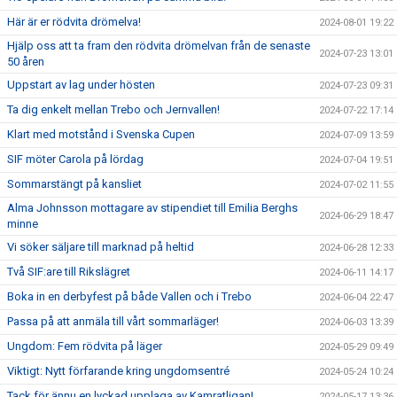
Här är er rödvita drömelva!
2024-08-01 19:22
Hjälp oss att ta fram den rödvita drömelvan från de senaste
2024-07-23 13:01
50 åren
Uppstart av lag under hösten
2024-07-23 09:31
Ta dig enkelt mellan Trebo och Jernvallen!
2024-07-22 17:14
Klart med motstånd i Svenska Cupen
2024-07-09 13:59
SIF möter Carola på lördag
2024-07-04 19:51
Sommarstängt på kansliet
2024-07-02 11:55
Alma Johnsson mottagare av stipendiet till Emilia Berghs
2024-06-29 18:47
minne
Vi söker säljare till marknad på heltid
2024-06-28 12:33
Två SIF:are till Rikslägret
2024-06-11 14:17
Boka in en derbyfest på både Vallen och i Trebo
2024-06-04 22:47
Passa på att anmäla till vårt sommarläger!
2024-06-03 13:39
Ungdom: Fem rödvita på läger
2024-05-29 09:49
Viktigt: Nytt förfarande kring ungdomsentré
2024-05-24 10:24
Tack för ännu en lyckad upplaga av Kamratligan!
2024-05-17 13:36