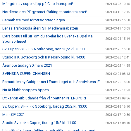
Mängder av superklipp på Club Intersport!
2021-03-23 10:15
Nordicbo och PT gymmet förlänger partnerskapet!
2021-03-15 17:15
Samarbete med idrottsMottagningen
2021-03-12 15:58
Lenas Trafikskola åter i SIF Medlemsrabatten
2021-03-11 13:05
Extra bonus till SIF om du spelar hos Svenska Spel via
2021-03-04 15:19
Sponsorhuset
Sv. Cupen: SIF- IFK Norrköping, sön 28/2 kl. 13:00
2021-02-25 15:30
Studio IFK Göteborg och IFK Norrköping kl. 14:00
2021-02-25 12:41
Årsmöte tisdag 30 mars 2021
2021-02-24 14:55
SVENSKA CUPEN-CHANSEN
2021-02-24 08:13
Ramudden ny Guldpartner i Framsteget och Sandvikens IF
2021-02-22 15:00
Nu är klubbshoppen öppen
2021-02-22 11:23
Ett kanon erbjudande från vår partner INTERSPORT
2021-02-19 09:36
Sv. Cupen: SIF - IFK Göteborg, lördag 20/2 kl. 13:00
2021-02-18 16:10
Mini-SIF 2021
2021-02-17 10:30
Studio Svenska Cupen, tisdag 15/2 kl. 11:00
2021-02-17 08:10
Länsförsäkringar förlänger och utökar samarbetet med