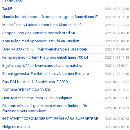
Sandvikens IF
Tack!!
2020-12-02 12:15
Handla hos Intersport, få bonus och gynna Sandvikens IF
2020-12-01 14:08
Martin Falk ny i tränarstaben Herr/Akademichef
2020-11-30 16:23
Shoppa loss via Sponsorhuset och stöd SIF
2020-11-27 09:28
Kom igång med Sponsorhuset - få en Trisslott!
2020-11-13 09:30
Över 44 000 kr till SIF från Svenska Spels Gräsroten
2020-11-13 09:10
Kampanj med Fortum! Hjälp oss enkelt tjäna 700 kr!
2020-11-11 11:38
Biljettsläpp 5/11 till kvarvarande hemmamatcher
2020-11-05 09:01
Föreningsvecka. Provkör bil hos vår partner Bilmetro
2020-11-02 14:10
Fyra DM-bucklor till Sandvikens IF 2020
2020-10-20 10:32
CORONADERBYT GAV 33 502.-
2020-10-07 13:55
Herr: Matchen mot Team TG är uppskjuten
2020-10-03 11:47
Ekonom sökes till gemensam ekonomifunktion för
2020-08-31 18:09
föreningslivet i Sandviken!
INITIATIVET "CORONADERBYT" FRÅN VÅRA SUPPORTRAR
2020-08-24 07:53
Helgens matcher!
2020-08-17 09:50