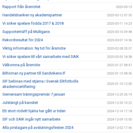
Rapport från årsmötet
2025-03-13
Handelsbanken ny akademipartner
2025-03-12 07:35
Vi söker spelare födda 2017 & 2018
2025-03-11 14:23
Supporterträff på Mulligans
2025-03-10 09:48
Rekordresultat för 2024
2025-03-07 14:36
Viktig information: Ny tid för årsmöte
2025-02-28 20:57
Vi söker spelare till vårt samarbete med SAIK
2025-02-05 18:38
Välkomna på årsmöte
2025-01-27 08:47
Bilhörnan ny partner till Sandvikens IF
2025-01-13 08:36
SIF belönas med stjärna i Svensk Elitfotbolls
2025-01-10 12:00
akademicertifiering
Gemensam träningspremiär 7 januari
2024-12-29 20:19
Julstängt på kansliet
2024-12-20 10:22
Ett stort rödvitt hjärta har gått ur tiden
2024-12-14 17:18
SIF och SAIK ingår nytt samarbete
2024-12-09 15:00
Alla pristagare på avslutningsfesten 2024
2024-12-02 17:46