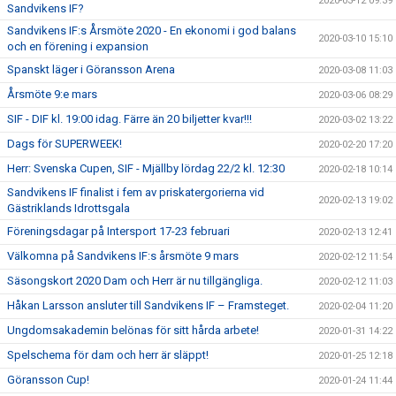
2020-03-12 09:39
Sandvikens IF?
Sandvikens IF:s Årsmöte 2020 - En ekonomi i god balans
2020-03-10 15:10
och en förening i expansion
Spanskt läger i Göransson Arena
2020-03-08 11:03
Årsmöte 9:e mars
2020-03-06 08:29
SIF - DIF kl. 19:00 idag. Färre än 20 biljetter kvar!!!
2020-03-02 13:22
Dags för SUPERWEEK!
2020-02-20 17:20
Herr: Svenska Cupen, SIF - Mjällby lördag 22/2 kl. 12:30
2020-02-18 10:14
Sandvikens IF finalist i fem av priskatergorierna vid
2020-02-13 19:02
Gästriklands Idrottsgala
Föreningsdagar på Intersport 17-23 februari
2020-02-13 12:41
Välkomna på Sandvikens IF:s årsmöte 9 mars
2020-02-12 11:54
Säsongskort 2020 Dam och Herr är nu tillgängliga.
2020-02-12 11:03
Håkan Larsson ansluter till Sandvikens IF – Framsteget.
2020-02-04 11:20
Ungdomsakademin belönas för sitt hårda arbete!
2020-01-31 14:22
Spelschema för dam och herr är släppt!
2020-01-25 12:18
Göransson Cup!
2020-01-24 11:44