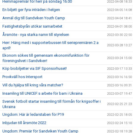
Hemmapremiär för herr på söndag 16.00
2022-04-08 18:33
En biljett ger fyra inträden i helgen
2022-04-05 14:08
Anmäl dig till Sandviken Youth Camp
2022-04-04 18:41
Fastighetsbyrån utökar samarbetet
2022-04-01 08:00
Årsmöte - nya starka namn till styrelsen
2022-03-30 22:50
Herr: Häng med i supporterbussen till seriepremiären 2:a
2022-03-28 13:27
april!
Ekonom sökes till gemensam ekonomifunktion för
2022-03-24 15:00
föreningslivet i Sandviken!
Köp biobiljetter via SIF Sponsorhuset!
2022-03-17 13:33
Provkväll hos Intersport
2022-03-16 16:50
Vill du hjälpa till kring våra matcher?
2022-03-16 09:31
Insamling till UNICEF:s arbete för barn i Ukraina
2022-03-07 19:47
Svensk fotboll startar insamling till förmån för krigsoffer i
2022-02-25 21:23
Ukraina
Ungdom: Här är ledarstaben för P19
2022-02-25 18:05
Inbjudan till årsmöte 2022
2022-02-24 15:10
Ungdom: Premiär för Sandviken Youth Camp
2022-02-18 19:28