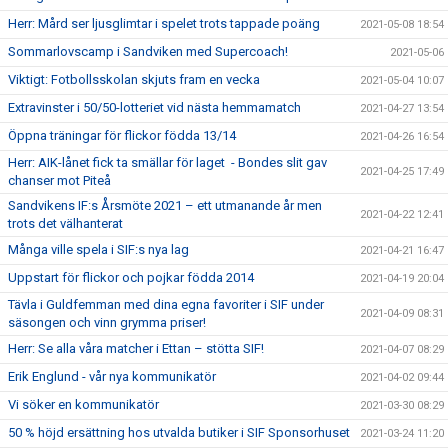
Herr: Mård ser ljusglimtar i spelet trots tappade poäng
2021-05-08 18:54
Sommarlovscamp i Sandviken med Supercoach!
2021-05-06
Viktigt: Fotbollsskolan skjuts fram en vecka
2021-05-04 10:07
Extravinster i 50/50-lotteriet vid nästa hemmamatch
2021-04-27 13:54
Öppna träningar för flickor födda 13/14
2021-04-26 16:54
Herr: AIK-lånet fick ta smällar för laget - Bondes slit gav
2021-04-25 17:49
chanser mot Piteå
Sandvikens IF:s Årsmöte 2021 – ett utmanande år men
2021-04-22 12:41
trots det välhanterat
Många ville spela i SIF:s nya lag
2021-04-21 16:47
Uppstart för flickor och pojkar födda 2014
2021-04-19 20:04
Tävla i Guldfemman med dina egna favoriter i SIF under
2021-04-09 08:31
säsongen och vinn grymma priser!
Herr: Se alla våra matcher i Ettan – stötta SIF!
2021-04-07 08:29
Erik Englund - vår nya kommunikatör
2021-04-02 09:44
Vi söker en kommunikatör
2021-03-30 08:29
50 % höjd ersättning hos utvalda butiker i SIF Sponsorhuset
2021-03-24 11:20