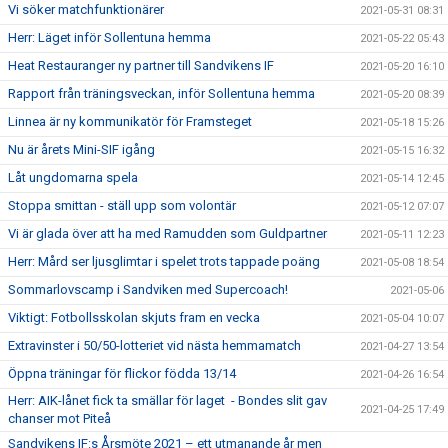
Vi söker matchfunktionärer
2021-05-31 08:31
Herr: Läget inför Sollentuna hemma
2021-05-22 05:43
Heat Restauranger ny partner till Sandvikens IF
2021-05-20 16:10
Rapport från träningsveckan, inför Sollentuna hemma
2021-05-20 08:39
Linnea är ny kommunikatör för Framsteget
2021-05-18 15:26
Nu är årets Mini-SIF igång
2021-05-15 16:32
Låt ungdomarna spela
2021-05-14 12:45
Stoppa smittan - ställ upp som volontär
2021-05-12 07:07
Vi är glada över att ha med Ramudden som Guldpartner
2021-05-11 12:23
Herr: Mård ser ljusglimtar i spelet trots tappade poäng
2021-05-08 18:54
Sommarlovscamp i Sandviken med Supercoach!
2021-05-06
Viktigt: Fotbollsskolan skjuts fram en vecka
2021-05-04 10:07
Extravinster i 50/50-lotteriet vid nästa hemmamatch
2021-04-27 13:54
Öppna träningar för flickor födda 13/14
2021-04-26 16:54
Herr: AIK-lånet fick ta smällar för laget - Bondes slit gav
2021-04-25 17:49
chanser mot Piteå
Sandvikens IF:s Årsmöte 2021 – ett utmanande år men