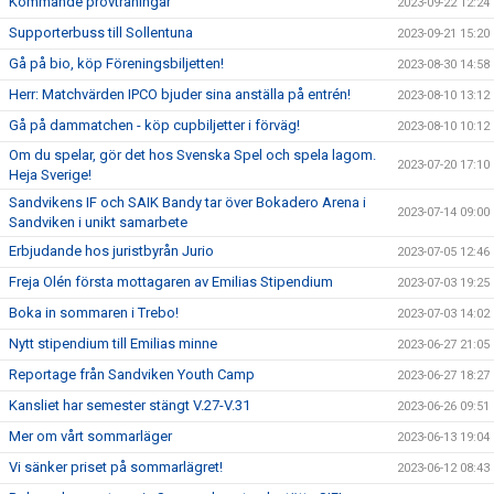
Kommande provträningar
2023-09-22 12:24
Supporterbuss till Sollentuna
2023-09-21 15:20
Gå på bio, köp Föreningsbiljetten!
2023-08-30 14:58
Herr: Matchvärden IPCO bjuder sina anställa på entrén!
2023-08-10 13:12
Gå på dammatchen - köp cupbiljetter i förväg!
2023-08-10 10:12
Om du spelar, gör det hos Svenska Spel och spela lagom.
2023-07-20 17:10
Heja Sverige!
Sandvikens IF och SAIK Bandy tar över Bokadero Arena i
2023-07-14 09:00
Sandviken i unikt samarbete
Erbjudande hos juristbyrån Jurio
2023-07-05 12:46
Freja Olén första mottagaren av Emilias Stipendium
2023-07-03 19:25
Boka in sommaren i Trebo!
2023-07-03 14:02
Nytt stipendium till Emilias minne
2023-06-27 21:05
Reportage från Sandviken Youth Camp
2023-06-27 18:27
Kansliet har semester stängt V.27-V.31
2023-06-26 09:51
Mer om vårt sommarläger
2023-06-13 19:04
Vi sänker priset på sommarlägret!
2023-06-12 08:43