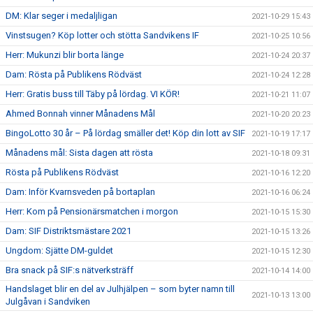
DM: Klar seger i medaljligan
2021-10-29 15:43
Vinstsugen? Köp lotter och stötta Sandvikens IF
2021-10-25 10:56
Herr: Mukunzi blir borta länge
2021-10-24 20:37
Dam: Rösta på Publikens Rödväst
2021-10-24 12:28
Herr: Gratis buss till Täby på lördag. VI KÖR!
2021-10-21 11:07
Ahmed Bonnah vinner Månadens Mål
2021-10-20 20:23
BingoLotto 30 år – På lördag smäller det! Köp din lott av SIF
2021-10-19 17:17
Månadens mål: Sista dagen att rösta
2021-10-18 09:31
Rösta på Publikens Rödväst
2021-10-16 12:20
Dam: Inför Kvarnsveden på bortaplan
2021-10-16 06:24
Herr: Kom på Pensionärsmatchen i morgon
2021-10-15 15:30
Dam: SIF Distriktsmästare 2021
2021-10-15 13:26
Ungdom: Sjätte DM-guldet
2021-10-15 12:30
Bra snack på SIF:s nätverksträff
2021-10-14 14:00
Handslaget blir en del av Julhjälpen – som byter namn till
2021-10-13 13:00
Julgåvan i Sandviken