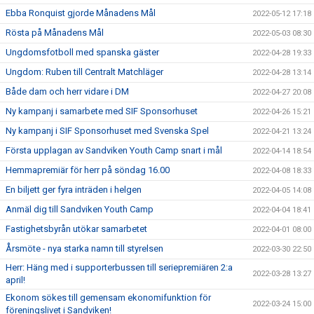
Ebba Ronquist gjorde Månadens Mål
2022-05-12 17:18
Rösta på Månadens Mål
2022-05-03 08:30
Ungdomsfotboll med spanska gäster
2022-04-28 19:33
Ungdom: Ruben till Centralt Matchläger
2022-04-28 13:14
Både dam och herr vidare i DM
2022-04-27 20:08
Ny kampanj i samarbete med SIF Sponsorhuset
2022-04-26 15:21
Ny kampanj i SIF Sponsorhuset med Svenska Spel
2022-04-21 13:24
Första upplagan av Sandviken Youth Camp snart i mål
2022-04-14 18:54
Hemmapremiär för herr på söndag 16.00
2022-04-08 18:33
En biljett ger fyra inträden i helgen
2022-04-05 14:08
Anmäl dig till Sandviken Youth Camp
2022-04-04 18:41
Fastighetsbyrån utökar samarbetet
2022-04-01 08:00
Årsmöte - nya starka namn till styrelsen
2022-03-30 22:50
Herr: Häng med i supporterbussen till seriepremiären 2:a
2022-03-28 13:27
april!
Ekonom sökes till gemensam ekonomifunktion för
2022-03-24 15:00
föreningslivet i Sandviken!