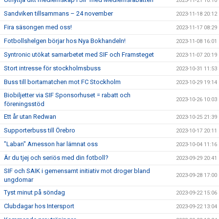
2023-11-21 10:10
Sandviken tillsammans – 24 november
2023-11-18 20:12
Fira säsongen med oss!
2023-11-17 08:29
Fotbollshelgen börjar hos Nya Bokhandeln!
2023-11-08 16:01
Syntronic utökat samarbetet med SIF och Framsteget
2023-11-07 20:19
Stort intresse för stockholmsbuss
2023-10-31 11:53
Buss till bortamatchen mot FC Stockholm
2023-10-29 19:14
Biobiljetter via SIF Sponsorhuset = rabatt och
2023-10-26 10:03
föreningsstöd
Ett år utan Redwan
2023-10-25 21:39
Supporterbuss till Örebro
2023-10-17 20:11
"Laban" Arnesson har lämnat oss
2023-10-04 11:16
Är du tjej och seriös med din fotboll?
2023-09-29 20:41
SIF och SAIK i gemensamt initiativ mot droger bland
2023-09-28 17:00
ungdomar
Tyst minut på söndag
2023-09-22 15:06
Clubdagar hos Intersport
2023-09-22 13:04