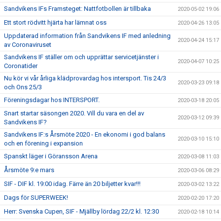
Sandvikens IFs Framsteget: Nattfotbollen är tillbaka
2020-05-02 19:06
Ett stort rödvitt hjärta har lämnat oss
2020-04-26 13:05
Uppdaterad information från Sandvikens IF med anledning
2020-04-24 15:17
av Coronaviruset
Sandvikens IF ställer om och upprättar servicetjänster i
2020-04-07 10:25
Coronatider
Nu kör vi vår årliga klädprovardag hos intersport. Tis 24/3
2020-03-23 09:18
och Ons 25/3
Föreningsdagar hos INTERSPORT.
2020-03-18 20:05
Snart startar säsongen 2020. Vill du vara en del av
2020-03-12 09:39
Sandvikens IF?
Sandvikens IF:s Årsmöte 2020 - En ekonomi i god balans
2020-03-10 15:10
och en förening i expansion
Spanskt läger i Göransson Arena
2020-03-08 11:03
Årsmöte 9:e mars
2020-03-06 08:29
SIF - DIF kl. 19:00 idag. Färre än 20 biljetter kvar!!!
2020-03-02 13:22
Dags för SUPERWEEK!
2020-02-20 17:20
Herr: Svenska Cupen, SIF - Mjällby lördag 22/2 kl. 12:30
2020-02-18 10:14