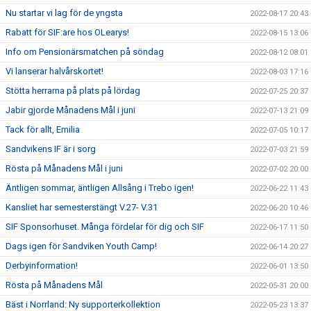
Nu startar vi lag för de yngsta
2022-08-17 20:43
Rabatt för SIF:are hos OLearys!
2022-08-15 13:06
Info om Pensionärsmatchen på söndag
2022-08-12 08:01
Vi lanserar halvårskortet!
2022-08-03 17:16
Stötta herrarna på plats på lördag
2022-07-25 20:37
Jabir gjorde Månadens Mål i juni
2022-07-13 21:09
Tack för allt, Emilia
2022-07-05 10:17
Sandvikens IF är i sorg
2022-07-03 21:59
Rösta på Månadens Mål i juni
2022-07-02 20:00
Äntligen sommar, äntligen Allsång i Trebo igen!
2022-06-22 11:43
Kansliet har semesterstängt V.27- V.31
2022-06-20 10:46
SIF Sponsorhuset. Många fördelar för dig och SIF
2022-06-17 11:50
Dags igen för Sandviken Youth Camp!
2022-06-14 20:27
Derbyinformation!
2022-06-01 13:50
Rösta på Månadens Mål
2022-05-31 20:00
Bäst i Norrland: Ny supporterkollektion
2022-05-23 13:37