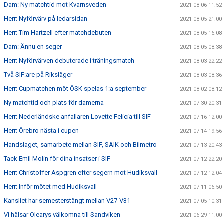
Dam: Ny matchtid mot Kvarnsveden
2021-08-06 11:52
Herr: Nyförvärv på ledarsidan
2021-08-05 21:00
Herr: Tim Hartzell efter matchdebuten
2021-08-05 16:08
Dam: Ännu en seger
2021-08-05 08:38
Herr: Nyförvärven debuterade i träningsmatch
2021-08-03 22:22
Två SIF:are på Riksläger
2021-08-03 08:36
Herr: Cupmatchen möt ÖSK spelas 1:a september
2021-08-02 08:12
Ny matchtid och plats för damerna
2021-07-30 20:31
Herr: Nederländske anfallaren Lovette Felicia till SIF
2021-07-16 12:00
Herr: Örebro nästa i cupen
2021-07-14 19:56
Handslaget, samarbete mellan SIF, SAIK och Bilmetro
2021-07-13 20:43
Tack Emil Molin för dina insatser i SIF
2021-07-12 22:20
Herr: Christoffer Aspgren efter segern mot Hudiksvall
2021-07-12 12:04
Herr: Inför mötet med Hudiksvall
2021-07-11 06:50
Kansliet har semesterstängt mellan V27-V31
2021-07-05 10:31
Vi hälsar Olearys välkomna till Sandviken
2021-06-29 11:00