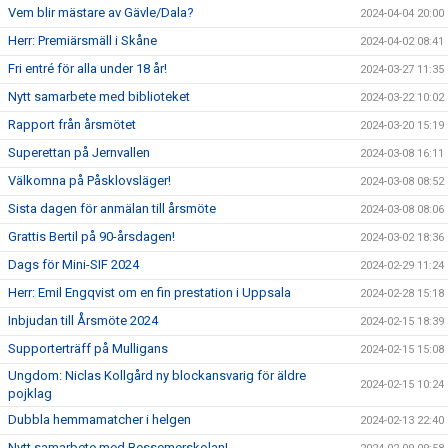
Vem blir mästare av Gävle/Dala?
2024-04-04 20:00
Herr: Premiärsmäll i Skåne
2024-04-02 08:41
Fri entré för alla under 18 år!
2024-03-27 11:35
Nytt samarbete med biblioteket
2024-03-22 10:02
Rapport från årsmötet
2024-03-20 15:19
Superettan på Jernvallen
2024-03-08 16:11
Välkomna på Påsklovsläger!
2024-03-08 08:52
Sista dagen för anmälan till årsmöte
2024-03-08 08:06
Grattis Bertil på 90-årsdagen!
2024-03-02 18:36
Dags för Mini-SIF 2024
2024-02-29 11:24
Herr: Emil Engqvist om en fin prestation i Uppsala
2024-02-28 15:18
Inbjudan till Årsmöte 2024
2024-02-15 18:39
Supporterträff på Mulligans
2024-02-15 15:08
Ungdom: Niclas Kollgård ny blockansvarig för äldre
2024-02-15 10:24
pojklag
Dubbla hemmamatcher i helgen
2024-02-13 22:40
Nytt samarbete med Bessemerskolan!