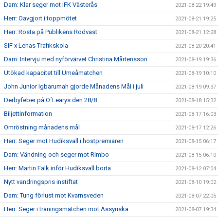
Dam: Klar seger mot IFK Västerås
2021-08-22 19:49
Herr: Oavgjort i toppmötet
2021-08-21 19:25
Herr: Rösta på Publikens Rödväst
2021-08-21 12:28
SIF x Lenas Trafikskola
2021-08-20 20:41
Dam: Intervju med nyförvärvet Christina Mårtensson
2021-08-19 19:36
Utökad kapacitet till Umeåmatchen
2021-08-19 10:10
John Junior Igbarumah gjorde Månadens Mål i juli
2021-08-19 09:37
Derbyfeber på O´Learys den 28/8
2021-08-18 15:32
Biljettinformation
2021-08-17 16:03
Omröstning månadens mål
2021-08-17 12:26
Herr: Seger mot Hudiksvall i höstpremiären
2021-08-15 06:17
Dam: Vändning och seger mot Rimbo
2021-08-15 06:10
Herr: Martin Falk inför Hudiksvall borta
2021-08-12 07:04
Nytt vandringspris instiftat
2021-08-10 19:02
Dam: Tung förlust mot Kvarnsveden
2021-08-07 22:05
Herr: Seger i träningsmatchen mot Assyriska
2021-08-07 19:34