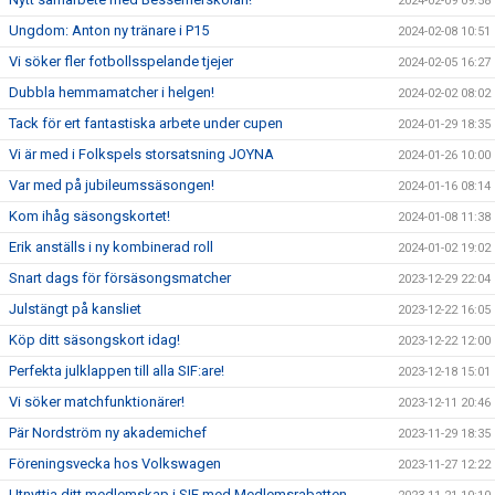
2024-02-09 09:58
Ungdom: Anton ny tränare i P15
2024-02-08 10:51
Vi söker fler fotbollsspelande tjejer
2024-02-05 16:27
Dubbla hemmamatcher i helgen!
2024-02-02 08:02
Tack för ert fantastiska arbete under cupen
2024-01-29 18:35
Vi är med i Folkspels storsatsning JOYNA
2024-01-26 10:00
Var med på jubileumssäsongen!
2024-01-16 08:14
Kom ihåg säsongskortet!
2024-01-08 11:38
Erik anställs i ny kombinerad roll
2024-01-02 19:02
Snart dags för försäsongsmatcher
2023-12-29 22:04
Julstängt på kansliet
2023-12-22 16:05
Köp ditt säsongskort idag!
2023-12-22 12:00
Perfekta julklappen till alla SIF:are!
2023-12-18 15:01
Vi söker matchfunktionärer!
2023-12-11 20:46
Pär Nordström ny akademichef
2023-11-29 18:35
Föreningsvecka hos Volkswagen
2023-11-27 12:22
Utnyttja ditt medlemskap i SIF med Medlemsrabatten