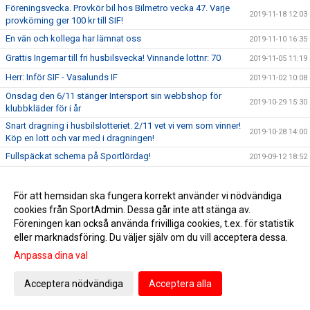
Föreningsvecka. Provkör bil hos Bilmetro vecka 47. Varje
2019-11-18 12:03
provkörning ger 100 kr till SIF!
En vän och kollega har lämnat oss
2019-11-10 16:35
Grattis Ingemar till fri husbilsvecka! Vinnande lottnr: 70
2019-11-05 11:19
Herr: Inför SIF - Vasalunds IF
2019-11-02 10:08
Onsdag den 6/11 stänger Intersport sin webbshop för
2019-10-29 15:30
klubbkläder för i år
Snart dragning i husbilslotteriet. 2/11 vet vi vem som vinner!
2019-10-28 14:00
Köp en lott och var med i dragningen!
Fullspäckat schema på Sportlördag!
2019-09-12 18:52
Snart kör vi igång gå-fotboll för 50-plussare i Sandviken!
2019-09-05 13:59
Kom och prova på söndag 8/9!
För att hemsidan ska fungera korrekt använder vi nödvändiga
SIF-kväll hos Actlife7 med fina rabatter, onsdag 28/8
2019-08-27 19:58
cookies från SportAdmin. Dessa går inte att stänga av.
Föreningen kan också använda frivilliga cookies, t.ex. för statistik
Vinnare av VS & Perssons tävling!
2019-08-27 19:35
eller marknadsföring. Du väljer själv om du vill acceptera dessa.
Program och ytterligare info om superlördagen 17/8
2019-08-15 15:13
Anpassa dina val
Fotbollsfest på VM-arenan lördag 17/8. Vi kör igång
2019-08-12 18:13
evenemanget redan kl. 12:00
Acceptera nödvändiga
Acceptera alla
Dam: SIF - Gefle IF lördag 10/8 kl 13.00
2019-08-06 09:35