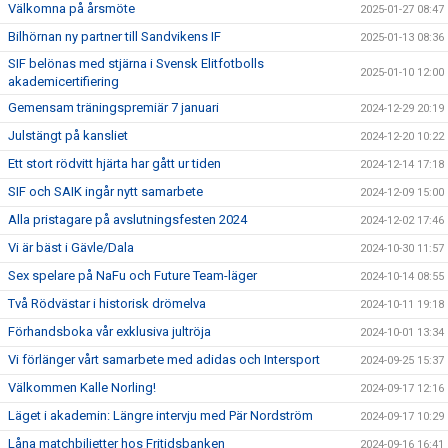
Välkomna på årsmöte
2025-01-27 08:47
Bilhörnan ny partner till Sandvikens IF
2025-01-13 08:36
SIF belönas med stjärna i Svensk Elitfotbolls
2025-01-10 12:00
akademicertifiering
Gemensam träningspremiär 7 januari
2024-12-29 20:19
Julstängt på kansliet
2024-12-20 10:22
Ett stort rödvitt hjärta har gått ur tiden
2024-12-14 17:18
SIF och SAIK ingår nytt samarbete
2024-12-09 15:00
Alla pristagare på avslutningsfesten 2024
2024-12-02 17:46
Vi är bäst i Gävle/Dala
2024-10-30 11:57
Sex spelare på NaFu och Future Team-läger
2024-10-14 08:55
Två Rödvästar i historisk drömelva
2024-10-11 19:18
Förhandsboka vår exklusiva jultröja
2024-10-01 13:34
Vi förlänger vårt samarbete med adidas och Intersport
2024-09-25 15:37
Välkommen Kalle Norling!
2024-09-17 12:16
Läget i akademin: Längre intervju med Pär Nordström
2024-09-17 10:29
Låna matchbiljetter hos Fritidsbanken
2024-09-16 16:41