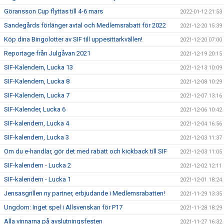
Göransson Cup flyttas till 4-6 mars
2022-01-12 21:53
Sandegårds förlänger avtal och Medlemsrabatt för 2022
2021-12-20 15:39
Köp dina Bingolotter av SIF till uppesittarkvällen!
2021-12-20 07:00
Reportage från Julgåvan 2021
2021-12-19 20:15
SIF-Kalendern, Lucka 13
2021-12-13 10:09
SIF-Kalendern, Lucka 8
2021-12-08 10:29
SIF-Kalendern, Lucka 7
2021-12-07 13:16
SIF-Kalender, Lucka 6
2021-12-06 10:42
SIF-kalendern, Lucka 4
2021-12-04 16:56
SIF-kalendern, Lucka 3
2021-12-03 11:37
Om du e-handlar, gör det med rabatt och kickback till SIF
2021-12-03 11:05
SIF-kalendern - Lucka 2
2021-12-02 12:11
SIF-kalendern - Lucka 1
2021-12-01 18:24
Jensasgrillen ny partner, erbjudande i Medlemsrabatten!
2021-11-29 13:35
Ungdom: Inget spel i Allsvenskan för P17
2021-11-28 18:29
Alla vinnarna på avslutningsfesten
2021-11-27 16:32