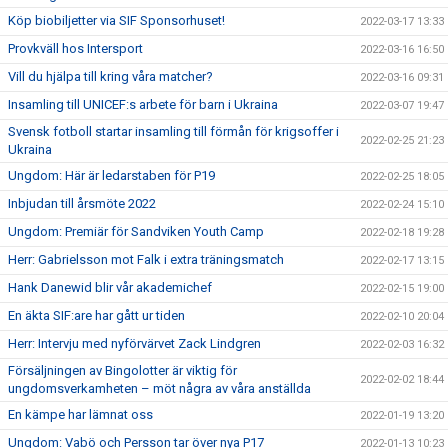
Köp biobiljetter via SIF Sponsorhuset!
2022-03-17 13:33
Provkväll hos Intersport
2022-03-16 16:50
Vill du hjälpa till kring våra matcher?
2022-03-16 09:31
Insamling till UNICEF:s arbete för barn i Ukraina
2022-03-07 19:47
Svensk fotboll startar insamling till förmån för krigsoffer i
2022-02-25 21:23
Ukraina
Ungdom: Här är ledarstaben för P19
2022-02-25 18:05
Inbjudan till årsmöte 2022
2022-02-24 15:10
Ungdom: Premiär för Sandviken Youth Camp
2022-02-18 19:28
Herr: Gabrielsson mot Falk i extra träningsmatch
2022-02-17 13:15
Hank Danewid blir vår akademichef
2022-02-15 19:00
En äkta SIF:are har gått ur tiden
2022-02-10 20:04
Herr: Intervju med nyförvärvet Zack Lindgren
2022-02-03 16:32
Försäljningen av Bingolotter är viktig för
2022-02-02 18:44
ungdomsverkamheten – möt några av våra anställda
En kämpe har lämnat oss
2022-01-19 13:20
Ungdom: Vabö och Persson tar över nya P17
2022-01-13 10:23