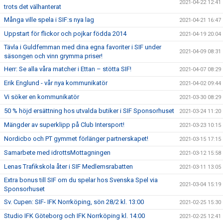
2021-04-22 12:41
trots det välhanterat
Många ville spela i SIF:s nya lag
2021-04-21 16:47
Uppstart för flickor och pojkar födda 2014
2021-04-19 20:04
Tävla i Guldfemman med dina egna favoriter i SIF under
2021-04-09 08:31
säsongen och vinn grymma priser!
Herr: Se alla våra matcher i Ettan – stötta SIF!
2021-04-07 08:29
Erik Englund - vår nya kommunikatör
2021-04-02 09:44
Vi söker en kommunikatör
2021-03-30 08:29
50 % höjd ersättning hos utvalda butiker i SIF Sponsorhuset
2021-03-24 11:20
Mängder av superklipp på Club Intersport!
2021-03-23 10:15
Nordicbo och PT gymmet förlänger partnerskapet!
2021-03-15 17:15
Samarbete med idrottsMottagningen
2021-03-12 15:58
Lenas Trafikskola åter i SIF Medlemsrabatten
2021-03-11 13:05
Extra bonus till SIF om du spelar hos Svenska Spel via
2021-03-04 15:19
Sponsorhuset
Sv. Cupen: SIF- IFK Norrköping, sön 28/2 kl. 13:00
2021-02-25 15:30
Studio IFK Göteborg och IFK Norrköping kl. 14:00
2021-02-25 12:41