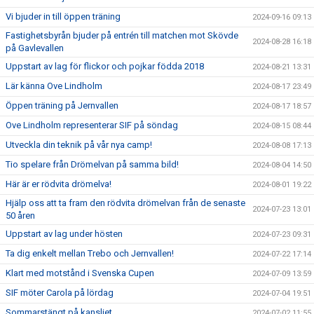
Vi bjuder in till öppen träning
2024-09-16 09:13
Fastighetsbyrån bjuder på entrén till matchen mot Skövde
2024-08-28 16:18
på Gavlevallen
Uppstart av lag för flickor och pojkar födda 2018
2024-08-21 13:31
Lär känna Ove Lindholm
2024-08-17 23:49
Öppen träning på Jernvallen
2024-08-17 18:57
Ove Lindholm representerar SIF på söndag
2024-08-15 08:44
Utveckla din teknik på vår nya camp!
2024-08-08 17:13
Tio spelare från Drömelvan på samma bild!
2024-08-04 14:50
Här är er rödvita drömelva!
2024-08-01 19:22
Hjälp oss att ta fram den rödvita drömelvan från de senaste
2024-07-23 13:01
50 åren
Uppstart av lag under hösten
2024-07-23 09:31
Ta dig enkelt mellan Trebo och Jernvallen!
2024-07-22 17:14
Klart med motstånd i Svenska Cupen
2024-07-09 13:59
SIF möter Carola på lördag
2024-07-04 19:51
Sommarstängt på kansliet
2024-07-02 11:55