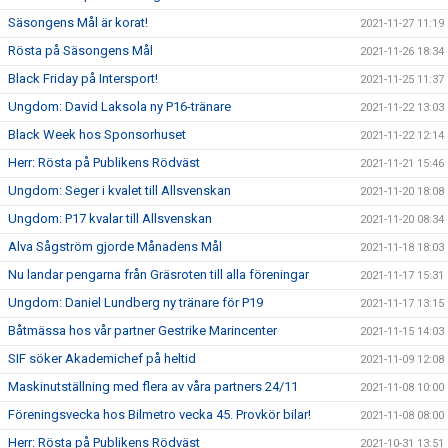
Säsongens Mål är korat!
2021-11-27 11:19
Rösta på Säsongens Mål
2021-11-26 18:34
Black Friday på Intersport!
2021-11-25 11:37
Ungdom: David Laksola ny P16-tränare
2021-11-22 13:03
Black Week hos Sponsorhuset
2021-11-22 12:14
Herr: Rösta på Publikens Rödväst
2021-11-21 15:46
Ungdom: Seger i kvalet till Allsvenskan
2021-11-20 18:08
Ungdom: P17 kvalar till Allsvenskan
2021-11-20 08:34
Alva Sågström gjorde Månadens Mål
2021-11-18 18:03
Nu landar pengarna från Gräsroten till alla föreningar
2021-11-17 15:31
Ungdom: Daniel Lundberg ny tränare för P19
2021-11-17 13:15
Båtmässa hos vår partner Gestrike Marincenter
2021-11-15 14:03
SIF söker Akademichef på heltid
2021-11-09 12:08
Maskinutställning med flera av våra partners 24/11
2021-11-08 10:00
Föreningsvecka hos Bilmetro vecka 45. Provkör bilar!
2021-11-08 08:00
Herr: Rösta på Publikens Rödväst
2021-10-31 13:51