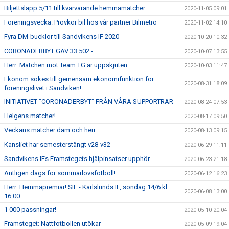
Biljettsläpp 5/11 till kvarvarande hemmamatcher
2020-11-05 09:01
Föreningsvecka. Provkör bil hos vår partner Bilmetro
2020-11-02 14:10
Fyra DM-bucklor till Sandvikens IF 2020
2020-10-20 10:32
CORONADERBYT GAV 33 502.-
2020-10-07 13:55
Herr: Matchen mot Team TG är uppskjuten
2020-10-03 11:47
Ekonom sökes till gemensam ekonomifunktion för
2020-08-31 18:09
föreningslivet i Sandviken!
INITIATIVET "CORONADERBYT" FRÅN VÅRA SUPPORTRAR
2020-08-24 07:53
Helgens matcher!
2020-08-17 09:50
Veckans matcher dam och herr
2020-08-13 09:15
Kansliet har semesterstängt v28-v32
2020-06-29 11:11
Sandvikens IFs Framstegets hjälpinsatser upphör
2020-06-23 21:18
Äntligen dags för sommarlovsfotboll!
2020-06-12 16:23
Herr: Hemmapremiär! SIF - Karlslunds IF, söndag 14/6 kl.
2020-06-08 13:00
16:00
1 000 passningar!
2020-05-10 20:04
Framsteget: Nattfotbollen utökar
2020-05-09 19:04