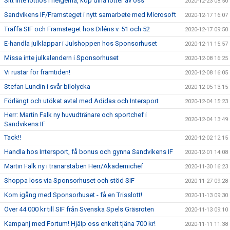
Sitt inte lottlös i helgerna, köp dina lotter av oss
2020-12-23 08:50
Sandvikens IF/Framsteget i nytt samarbete med Microsoft
2020-12-17 16:07
Träffa SIF och Framsteget hos Diléns v. 51 och 52
2020-12-17 09:50
E-handla julklappar i Julshoppen hos Sponsorhuset
2020-12-11 15:57
Missa inte julkalendern i Sponsorhuset
2020-12-08 16:25
Vi rustar för framtiden!
2020-12-08 16:05
Stefan Lundin i svår bilolycka
2020-12-05 13:15
Förlängt och utökat avtal med Adidas och Intersport
2020-12-04 15:23
Herr: Martin Falk ny huvudtränare och sportchef i
2020-12-04 13:49
Sandvikens IF
Tack!!
2020-12-02 12:15
Handla hos Intersport, få bonus och gynna Sandvikens IF
2020-12-01 14:08
Martin Falk ny i tränarstaben Herr/Akademichef
2020-11-30 16:23
Shoppa loss via Sponsorhuset och stöd SIF
2020-11-27 09:28
Kom igång med Sponsorhuset - få en Trisslott!
2020-11-13 09:30
Över 44 000 kr till SIF från Svenska Spels Gräsroten
2020-11-13 09:10
Kampanj med Fortum! Hjälp oss enkelt tjäna 700 kr!
2020-11-11 11:38