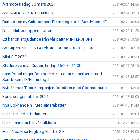
Årsmöte tisdag 30 mars 2021
2021-02-24 14:55
SVENSKA CUPEN-CHANSEN
2021-02-24 08:13
Ramudden ny Guldpartner i Framsteget och Sandvikens IF
2021-02-22 15:00
Nu är klubbshoppen öppen
2021-02-22 11:23
Ett kanon erbjudande från vår partner INTERSPORT
2021-02-19 09:36
Sv. Cupen: SIF - IFK Göteborg, lördag 20/2 kl. 13:00
2021-02-18 16:10
Mini-SIF 2021
2021-02-17 10:30
Studio Svenska Cupen, tisdag 15/2 kl. 11:00
2021-02-17 08:10
Länsförsäkringar förlänger och utökar samarbetet med
2021-01-25 13:57
Sandvikens IF/Framsteget
Nytt år, men Triss-kampanjen fortsätter med Sponsorhuset
2021-01-19 13:20
Försäsongsmatcher 2021
2021-01-18 13:00
Nya Bokhandeln i Medlemsrabatten
2021-01-13 11:43
Herr: Bellander förlänger
2021-01-06 19:00
Herr: Hansson blir vår julklapp
2020-12-24 10:17
Herr: Noa Ersa Engberg klar för SIF
2020-12-23 19:00