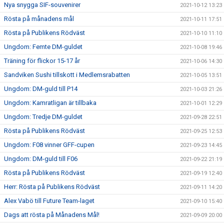
Nya snygga SIF-souvenirer
2021-10-12 13:23
Rösta på månadens mål
2021-10-11 17:51
Rösta på Publikens Rödväst
2021-10-10 11:10
Ungdom: Femte DM-guldet
2021-10-08 19:46
Träning för flickor 15-17 år
2021-10-06 14:30
Sandviken Sushi tillskott i Medlemsrabatten
2021-10-05 13:51
Ungdom: DM-guld till P14
2021-10-03 21:26
Ungdom: Kamratligan är tillbaka
2021-10-01 12:29
Ungdom: Tredje DM-guldet
2021-09-28 22:51
Rösta på Publikens Rödväst
2021-09-25 12:53
Ungdom: F08 vinner GFF-cupen
2021-09-23 14:45
Ungdom: DM-guld till F06
2021-09-22 21:19
Rösta på Publikens Rödväst
2021-09-19 12:40
Herr: Rösta på Publikens Rödväst
2021-09-11 14:20
Alex Vabö till Future Team-laget
2021-09-10 15:40
Dags att rösta på Månadens Mål!
2021-09-09 20:00