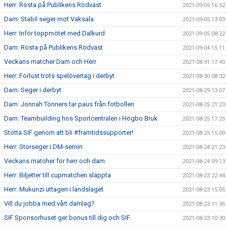
Herr: Rösta på Publikens Rödväst
2021-09-05 16:52
Dam: Stabil seger mot Vaksala
2021-09-05 13:03
Herr: Inför toppmötet med Dalkurd
2021-09-05 08:22
Dam: Rösta på Publikens Rödväst
2021-09-04 15:11
Veckans matcher Dam och Herr
2021-08-31 17:40
Herr: Förlust trots spelövertag i derbyt
2021-08-30 08:32
Dam: Seger i derbyt
2021-08-29 13:07
Dam: Jonnah Tönners tar paus från fotbollen
2021-08-25 21:23
Dam: Teambuilding hos Sportcentralen i Högbo Bruk
2021-08-25 17:25
Stötta SIF genom att bli #framtidssupporter!
2021-08-25 15:00
Herr: Storseger i DM-semin
2021-08-24 21:23
Veckans matcher för herr och dam
2021-08-24 09:13
Herr: Biljetter till cupmatchen släppta
2021-08-23 22:44
Herr: Mukunzi uttagen i landslaget
2021-08-23 15:05
Vill du jobba med vårt damlag?
2021-08-23 11:36
SIF Sponsorhuset ger bonus till dig och SIF.
2021-08-23 10:30