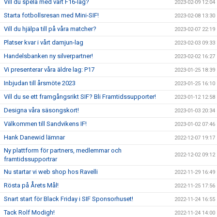
Vill du spela med vårt F16-lag?
2023-02-09 12:04
Starta fotbollsresan med Mini-SIF!
2023-02-08 13:30
Vill du hjälpa till på våra matcher?
2023-02-07 22:19
Platser kvar i vårt damjun-lag
2023-02-03 09:33
Handelsbanken ny silverpartner!
2023-02-02 16:27
Vi presenterar våra äldre lag: P17
2023-01-25 18:39
Inbjudan till årsmöte 2023
2023-01-25 16:10
Vill du se ett framgångsrikt SIF? Bli Framtidssupporter!
2023-01-12 12:58
Designa våra säsongskort!
2023-01-03 20:34
Välkommen till Sandvikens IF!
2023-01-02 07:46
Hank Danewid lämnar
2022-12-07 19:17
Ny plattform för partners, medlemmar och
2022-12-02 09:12
framtidssupportrar
Nu startar vi web shop hos Ravelli
2022-11-29 16:49
Rösta på Årets Mål!
2022-11-25 17:56
Snart start för Black Friday i SIF Sponsorhuset!
2022-11-24 16:55
Tack Rolf Modigh!
2022-11-24 14:00