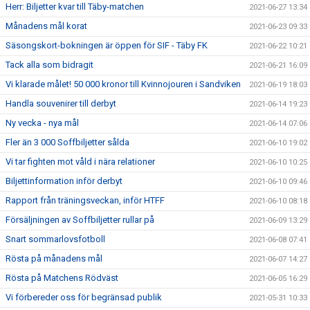
Herr: Biljetter kvar till Täby-matchen
2021-06-27 13:34
Månadens mål korat
2021-06-23 09:33
Säsongskort-bokningen är öppen för SIF - Täby FK
2021-06-22 10:21
Tack alla som bidragit
2021-06-21 16:09
Vi klarade målet! 50 000 kronor till Kvinnojouren i Sandviken
2021-06-19 18:03
Handla souvenirer till derbyt
2021-06-14 19:23
Ny vecka - nya mål
2021-06-14 07:06
Fler än 3 000 Soffbiljetter sålda
2021-06-10 19:02
Vi tar fighten mot våld i nära relationer
2021-06-10 10:25
Biljettinformation inför derbyt
2021-06-10 09:46
Rapport från träningsveckan, inför HTFF
2021-06-10 08:18
Försäljningen av Soffbiljetter rullar på
2021-06-09 13:29
Snart sommarlovsfotboll
2021-06-08 07:41
Rösta på månadens mål
2021-06-07 14:27
Rösta på Matchens Rödväst
2021-06-05 16:29
Vi förbereder oss för begränsad publik
2021-05-31 10:33