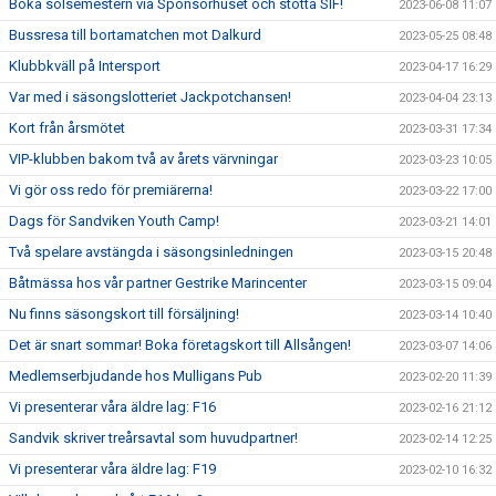
Boka solsemestern via Sponsorhuset och stötta SIF!
2023-06-08 11:07
Bussresa till bortamatchen mot Dalkurd
2023-05-25 08:48
Klubbkväll på Intersport
2023-04-17 16:29
Var med i säsongslotteriet Jackpotchansen!
2023-04-04 23:13
Kort från årsmötet
2023-03-31 17:34
VIP-klubben bakom två av årets värvningar
2023-03-23 10:05
Vi gör oss redo för premiärerna!
2023-03-22 17:00
Dags för Sandviken Youth Camp!
2023-03-21 14:01
Två spelare avstängda i säsongsinledningen
2023-03-15 20:48
Båtmässa hos vår partner Gestrike Marincenter
2023-03-15 09:04
Nu finns säsongskort till försäljning!
2023-03-14 10:40
Det är snart sommar! Boka företagskort till Allsången!
2023-03-07 14:06
Medlemserbjudande hos Mulligans Pub
2023-02-20 11:39
Vi presenterar våra äldre lag: F16
2023-02-16 21:12
Sandvik skriver treårsavtal som huvudpartner!
2023-02-14 12:25
Vi presenterar våra äldre lag: F19
2023-02-10 16:32