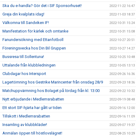
Ska du e-handla? Gör det i SIF Sponsorhuset!
2022-11-22 16:47
Greja din kvalplats idag!
2022-11-03 18:37
Välkomna till Sandviken IF!
2022-10-31 15:24
Manifestation för kärlek och omtanke
2022-10-31 15:08
Fanundersökning med Ettanfotboll
2022-10-27 20:51
Föreningsvecka hos Din Bil Gruppen
2022-10-27 14:27
Bussresa till Sollentuna!
2022-10-25 10:48
Uttalande från klubbledningen
2022-10-05 13:13
Clubdagar hos Intersport
2022-09-26 16:36
Lagertömning hos Gestrike Marincenter från onsdag 28/9
2022-09-23 18:36
Matchuppvärmning hos Bolaget på lördag från kl. 13:00
2022-09-22 10:32
Nytt erbjudande i Medlemsrabatten
2022-09-19 08:48
Ett stort SIF-hjärta har gått ur tiden
2022-09-16 12:00
Tillskott i Medlemsrabatten
2022-09-16 11:09
Insamling av klubbkläder!
2022-09-07 19:37
Anmälan öppen till höstlovslägret!
2022-08-25 10:29