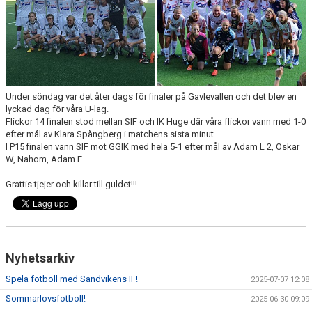
INTRESSEANMÄLAN FÖR SPELARE
INTRESSEANMÄLAN LEDARE
ANMÄLAN TILL CAMPER
Under söndag var det åter dags för finaler på Gavlevallen och det blev en
lyckad dag för våra U-lag.
Flickor 14 finalen stod mellan SIF och IK Huge där våra flickor vann med 1-0
efter mål av Klara Spångberg i matchens sista minut.
I P15 finalen vann SIF mot GGIK med hela 5-1 efter mål av Adam L 2, Oskar
W, Nahom, Adam E.
Grattis tjejer och killar till guldet!!!
Nyhetsarkiv
Spela fotboll med Sandvikens IF!
2025-07-07 12:08
Sommarlovsfotboll!
2025-06-30 09:09