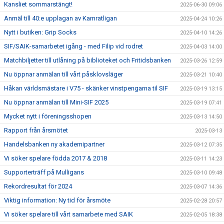
Kansliet sommarstängt!
2025-06-30 09:06
Anmäl till 40:e upplagan av Kamratligan
2025-04-24 10:26
Nytt i butiken: Grip Socks
2025-04-10 14:26
SIF/SAIK-samarbetet igång - med Filip vid rodret
2025-04-03 14:00
Matchbiljetter till utlåning på biblioteket och Fritidsbanken
2025-03-26 12:59
Nu öppnar anmälan till vårt påsklovsläger
2025-03-21 10:40
Håkan världsmästare i V75 - skänker vinstpengarna til SIF
2025-03-19 13:15
Nu öppnar anmälan till Mini-SIF 2025
2025-03-19 07:41
Mycket nytt i föreningsshopen
2025-03-13 14:50
Rapport från årsmötet
2025-03-13
Handelsbanken ny akademipartner
2025-03-12 07:35
Vi söker spelare födda 2017 & 2018
2025-03-11 14:23
Supporterträff på Mulligans
2025-03-10 09:48
Rekordresultat för 2024
2025-03-07 14:36
Viktig information: Ny tid för årsmöte
2025-02-28 20:57
Vi söker spelare till vårt samarbete med SAIK
2025-02-05 18:38