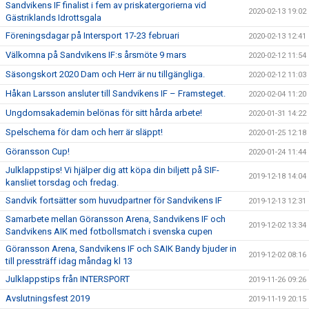
Sandvikens IF finalist i fem av priskatergorierna vid
2020-02-13 19:02
Gästriklands Idrottsgala
Föreningsdagar på Intersport 17-23 februari
2020-02-13 12:41
Välkomna på Sandvikens IF:s årsmöte 9 mars
2020-02-12 11:54
Säsongskort 2020 Dam och Herr är nu tillgängliga.
2020-02-12 11:03
Håkan Larsson ansluter till Sandvikens IF – Framsteget.
2020-02-04 11:20
Ungdomsakademin belönas för sitt hårda arbete!
2020-01-31 14:22
Spelschema för dam och herr är släppt!
2020-01-25 12:18
Göransson Cup!
2020-01-24 11:44
Julklappstips! Vi hjälper dig att köpa din biljett på SIF-
2019-12-18 14:04
kansliet torsdag och fredag.
Sandvik fortsätter som huvudpartner för Sandvikens IF
2019-12-13 12:31
Samarbete mellan Göransson Arena, Sandvikens IF och
2019-12-02 13:34
Sandvikens AIK med fotbollsmatch i svenska cupen
Göransson Arena, Sandvikens IF och SAIK Bandy bjuder in
2019-12-02 08:16
till pressträff idag måndag kl 13
Julklappstips från INTERSPORT
2019-11-26 09:26
Avslutningsfest 2019
2019-11-19 20:15