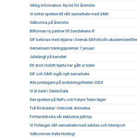
Viktig information: Ny tid för årsmöte
Vi söker spelare till vårt samarbete med SAIK
Välkomna på årsmöte
Bilhörnan ny partner till Sandvikens IF
SIF belönas med stjärna i Svensk Elitfotbolls akademicertifie
Gemensam träningspremiär 7 januari
Julstängt på kansliet
Ett stort rödvitt hjärta har gått ur tiden
SIF och SAIK ingår nytt samarbete
Alla pristagare på avslutningsfesten 2024
Vi är bäst i Gävle/Dala
Sex spelare på NaFu och Future Team-läger
Två Rödvästar i historisk drömelva
Förhandsboka vår exklusiva jultröja
Vi förlänger vårt samarbete med adidas och Intersport
Välkommen Kalle Norling!