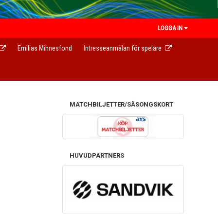
LOGGA IN
Emilias Minnesfond
Intresseanmälan för spelare
MATCHBILJETTER/SÄSONGSKORT
HUVUDPARTNERS