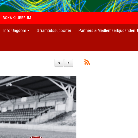
BOKA KLUBBRUM
Info Ungdom
#framtidssupporter
Partners & Medlemserbjudanden
<
>