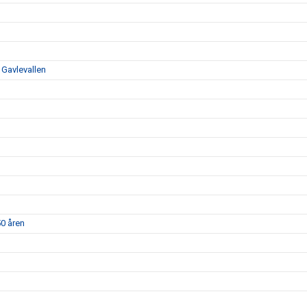
 Gavlevallen
50 åren