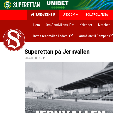
SANDVIKENS IF
UNGDOM
BOLLTROLLARNA
Hem
Om Sandvikens IF
Kalender
Matcher
Intresseanmälan Ledare
Anmälan till Camper
Superettan på Jernvallen
2024-03-08 16:11