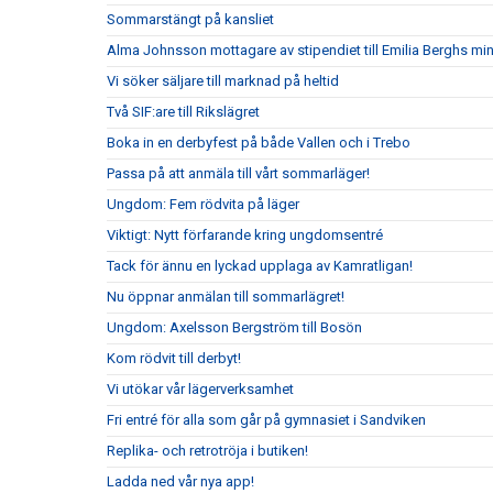
Sommarstängt på kansliet
Alma Johnsson mottagare av stipendiet till Emilia Berghs mi
Vi söker säljare till marknad på heltid
Två SIF:are till Rikslägret
Boka in en derbyfest på både Vallen och i Trebo
Passa på att anmäla till vårt sommarläger!
Ungdom: Fem rödvita på läger
Viktigt: Nytt förfarande kring ungdomsentré
Tack för ännu en lyckad upplaga av Kamratligan!
Nu öppnar anmälan till sommarlägret!
Ungdom: Axelsson Bergström till Bosön
Kom rödvit till derbyt!
Vi utökar vår lägerverksamhet
Fri entré för alla som går på gymnasiet i Sandviken
Replika- och retrotröja i butiken!
Ladda ned vår nya app!