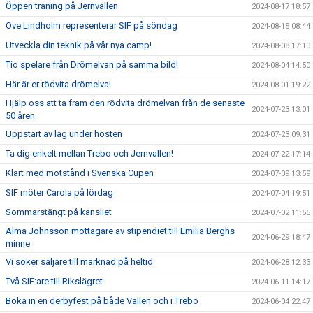
Öppen träning på Jernvallen
2024-08-17 18:57
Ove Lindholm representerar SIF på söndag
2024-08-15 08:44
Utveckla din teknik på vår nya camp!
2024-08-08 17:13
Tio spelare från Drömelvan på samma bild!
2024-08-04 14:50
Här är er rödvita drömelva!
2024-08-01 19:22
Hjälp oss att ta fram den rödvita drömelvan från de senaste
2024-07-23 13:01
50 åren
Uppstart av lag under hösten
2024-07-23 09:31
Ta dig enkelt mellan Trebo och Jernvallen!
2024-07-22 17:14
Klart med motstånd i Svenska Cupen
2024-07-09 13:59
SIF möter Carola på lördag
2024-07-04 19:51
Sommarstängt på kansliet
2024-07-02 11:55
Alma Johnsson mottagare av stipendiet till Emilia Berghs
2024-06-29 18:47
minne
Vi söker säljare till marknad på heltid
2024-06-28 12:33
Två SIF:are till Rikslägret
2024-06-11 14:17
Boka in en derbyfest på både Vallen och i Trebo
2024-06-04 22:47