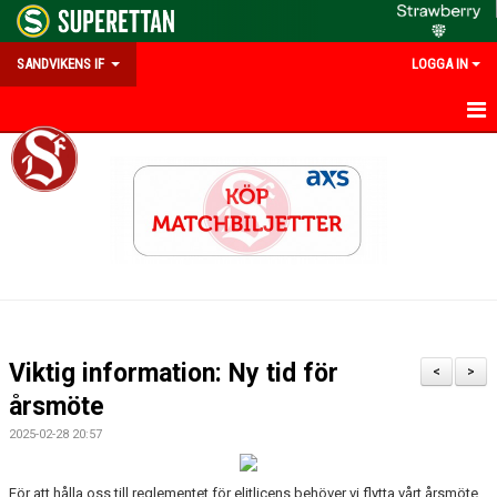
SANDVIKENS IF
LOGGA IN
HEM
OM SANDVIKENS IF
KALENDER
MATCHER
INFO UNGDOM
Viktig information: Ny tid för
<
>
#FRAMTIDSSUPPORTER
årsmöte
2025-02-28 20:57
PARTNERS & MEDLEMSERBJUDANDEN
EMILIAS MINNESFOND
För att hålla oss till reglementet för elitlicens behöver vi flytta vårt årsmöte