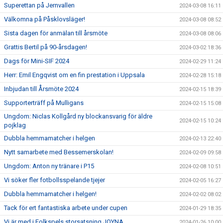
Superettan på Jernvallen
2024-03-08 16:11
Välkomna på Påsklovsläger!
2024-03-08 08:52
Sista dagen för anmälan till årsmöte
2024-03-08 08:06
Grattis Bertil på 90-årsdagen!
2024-03-02 18:36
Dags för Mini-SIF 2024
2024-02-29 11:24
Herr: Emil Engqvist om en fin prestation i Uppsala
2024-02-28 15:18
Inbjudan till Årsmöte 2024
2024-02-15 18:39
Supporterträff på Mulligans
2024-02-15 15:08
Ungdom: Niclas Kollgård ny blockansvarig för äldre
2024-02-15 10:24
pojklag
Dubbla hemmamatcher i helgen
2024-02-13 22:40
Nytt samarbete med Bessemerskolan!
2024-02-09 09:58
Ungdom: Anton ny tränare i P15
2024-02-08 10:51
Vi söker fler fotbollsspelande tjejer
2024-02-05 16:27
Dubbla hemmamatcher i helgen!
2024-02-02 08:02
Tack för ert fantastiska arbete under cupen
2024-01-29 18:35
Vi är med i Folkspels storsatsning JOYNA
2024-01-26 10:00