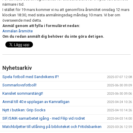
närmare i tid.
I stället för 19 mars kommer vi nu att genomföra årsmötet onsdag 12 mars
INTRESSEANMÄLAN FÖR SPELARE
klockan 18:30, med sista anmälningsdag måndag 10 mars. Vi ber om
överseende med detta.
INTRESSEANMÄLAN LEDARE
Anmäl genom att fylla i formuläret nedan:
Anmälan årsmöte
Om du redan anmält dig behöver du inte göra det igen.
ANMÄLAN TILL CAMPER
Nyhetsarkiv
Spela fotboll med Sandvikens IF!
2025-07-07 12:08
Sommarlovsfotboll!
2025-06-30 09:09
Kansliet sommarstängt!
2025-06-30 09:06
Anmäl till 40:e upplagan av Kamratligan
2025-04-24 10:26
Nytt i butiken: Grip Socks
2025-04-10 14:26
SIF/SAIK-samarbetet igång - med Filip vid rodret
2025-04-03 14:00
Matchbiljetter till utlåning på biblioteket och Fritidsbanken
2025-03-26 12:59