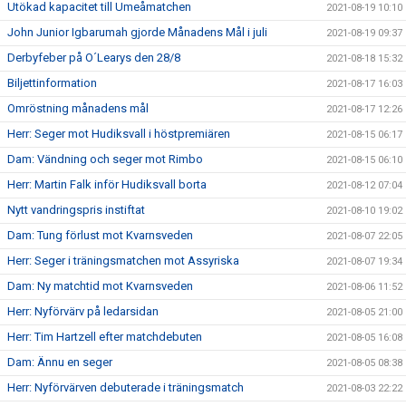
Utökad kapacitet till Umeåmatchen
2021-08-19 10:10
John Junior Igbarumah gjorde Månadens Mål i juli
2021-08-19 09:37
Derbyfeber på O´Learys den 28/8
2021-08-18 15:32
Biljettinformation
2021-08-17 16:03
Omröstning månadens mål
2021-08-17 12:26
Herr: Seger mot Hudiksvall i höstpremiären
2021-08-15 06:17
Dam: Vändning och seger mot Rimbo
2021-08-15 06:10
Herr: Martin Falk inför Hudiksvall borta
2021-08-12 07:04
Nytt vandringspris instiftat
2021-08-10 19:02
Dam: Tung förlust mot Kvarnsveden
2021-08-07 22:05
Herr: Seger i träningsmatchen mot Assyriska
2021-08-07 19:34
Dam: Ny matchtid mot Kvarnsveden
2021-08-06 11:52
Herr: Nyförvärv på ledarsidan
2021-08-05 21:00
Herr: Tim Hartzell efter matchdebuten
2021-08-05 16:08
Dam: Ännu en seger
2021-08-05 08:38
Herr: Nyförvärven debuterade i träningsmatch
2021-08-03 22:22