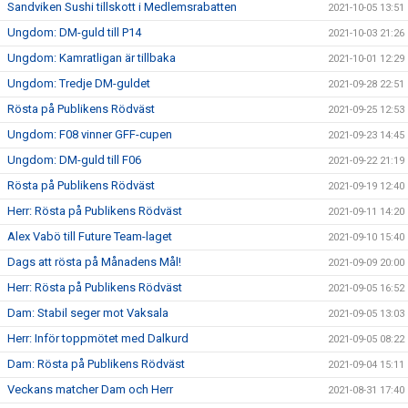
Sandviken Sushi tillskott i Medlemsrabatten
2021-10-05 13:51
Ungdom: DM-guld till P14
2021-10-03 21:26
Ungdom: Kamratligan är tillbaka
2021-10-01 12:29
Ungdom: Tredje DM-guldet
2021-09-28 22:51
Rösta på Publikens Rödväst
2021-09-25 12:53
Ungdom: F08 vinner GFF-cupen
2021-09-23 14:45
Ungdom: DM-guld till F06
2021-09-22 21:19
Rösta på Publikens Rödväst
2021-09-19 12:40
Herr: Rösta på Publikens Rödväst
2021-09-11 14:20
Alex Vabö till Future Team-laget
2021-09-10 15:40
Dags att rösta på Månadens Mål!
2021-09-09 20:00
Herr: Rösta på Publikens Rödväst
2021-09-05 16:52
Dam: Stabil seger mot Vaksala
2021-09-05 13:03
Herr: Inför toppmötet med Dalkurd
2021-09-05 08:22
Dam: Rösta på Publikens Rödväst
2021-09-04 15:11
Veckans matcher Dam och Herr
2021-08-31 17:40