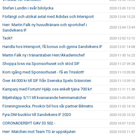
Stefan Lundin i svår bilolycka
2020-12-05 13:15
Förlängt och utökat avtal med Adidas och Intersport
2020-12-04 15:23
Herr: Martin Falk ny huvudtränare och sportchef i
2020-12-04 13:49
Sandvikens IF
Tack!!
2020-12-02 12:15
Handla hos Intersport, få bonus och gynna Sandvikens IF
2020-12-01 14:08
Martin Falk ny i tränarstaben Herr/Akademichef
2020-11-30 16:23
Shoppa loss via Sponsorhuset och stöd SIF
2020-11-27 09:28
Kom igång med Sponsorhuset - få en Trisslott!
2020-11-13 09:30
Över 44 000 kr till SIF från Svenska Spels Gräsroten
2020-11-13 09:10
Kampanj med Fortum! Hjälp oss enkelt tjäna 700 kr!
2020-11-11 11:38
Biljettsläpp 5/11 till kvarvarande hemmamatcher
2020-11-05 09:01
Föreningsvecka. Provkör bil hos vår partner Bilmetro
2020-11-02 14:10
Fyra DM-bucklor till Sandvikens IF 2020
2020-10-20 10:32
CORONADERBYT GAV 33 502.-
2020-10-07 13:55
Herr: Matchen mot Team TG är uppskjuten
2020-10-03 11:47