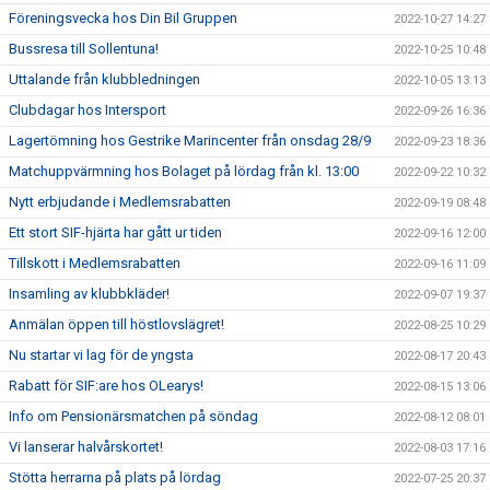
Föreningsvecka hos Din Bil Gruppen
2022-10-27 14:27
Bussresa till Sollentuna!
2022-10-25 10:48
Uttalande från klubbledningen
2022-10-05 13:13
Clubdagar hos Intersport
2022-09-26 16:36
Lagertömning hos Gestrike Marincenter från onsdag 28/9
2022-09-23 18:36
Matchuppvärmning hos Bolaget på lördag från kl. 13:00
2022-09-22 10:32
Nytt erbjudande i Medlemsrabatten
2022-09-19 08:48
Ett stort SIF-hjärta har gått ur tiden
2022-09-16 12:00
Tillskott i Medlemsrabatten
2022-09-16 11:09
Insamling av klubbkläder!
2022-09-07 19:37
Anmälan öppen till höstlovslägret!
2022-08-25 10:29
Nu startar vi lag för de yngsta
2022-08-17 20:43
Rabatt för SIF:are hos OLearys!
2022-08-15 13:06
Info om Pensionärsmatchen på söndag
2022-08-12 08:01
Vi lanserar halvårskortet!
2022-08-03 17:16
Stötta herrarna på plats på lördag
2022-07-25 20:37