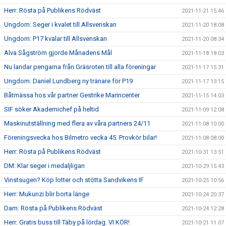
Herr: Rösta på Publikens Rödväst
2021-11-21 15:46
Ungdom: Seger i kvalet till Allsvenskan
2021-11-20 18:08
Ungdom: P17 kvalar till Allsvenskan
2021-11-20 08:34
Alva Sågström gjorde Månadens Mål
2021-11-18 18:03
Nu landar pengarna från Gräsroten till alla föreningar
2021-11-17 15:31
Ungdom: Daniel Lundberg ny tränare för P19
2021-11-17 13:15
Båtmässa hos vår partner Gestrike Marincenter
2021-11-15 14:03
SIF söker Akademichef på heltid
2021-11-09 12:08
Maskinutställning med flera av våra partners 24/11
2021-11-08 10:00
Föreningsvecka hos Bilmetro vecka 45. Provkör bilar!
2021-11-08 08:00
Herr: Rösta på Publikens Rödväst
2021-10-31 13:51
DM: Klar seger i medaljligan
2021-10-29 15:43
Vinstsugen? Köp lotter och stötta Sandvikens IF
2021-10-25 10:56
Herr: Mukunzi blir borta länge
2021-10-24 20:37
Dam: Rösta på Publikens Rödväst
2021-10-24 12:28
Herr: Gratis buss till Täby på lördag. VI KÖR!
2021-10-21 11:07