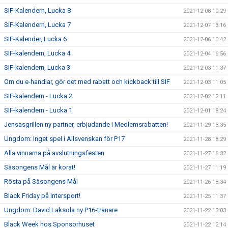
SIF-Kalendern, Lucka 8
2021-12-08 10:29
SIF-Kalendern, Lucka 7
2021-12-07 13:16
SIF-Kalender, Lucka 6
2021-12-06 10:42
SIF-kalendern, Lucka 4
2021-12-04 16:56
SIF-kalendern, Lucka 3
2021-12-03 11:37
Om du e-handlar, gör det med rabatt och kickback till SIF
2021-12-03 11:05
SIF-kalendern - Lucka 2
2021-12-02 12:11
SIF-kalendern - Lucka 1
2021-12-01 18:24
Jensasgrillen ny partner, erbjudande i Medlemsrabatten!
2021-11-29 13:35
Ungdom: Inget spel i Allsvenskan för P17
2021-11-28 18:29
Alla vinnarna på avslutningsfesten
2021-11-27 16:32
Säsongens Mål är korat!
2021-11-27 11:19
Rösta på Säsongens Mål
2021-11-26 18:34
Black Friday på Intersport!
2021-11-25 11:37
Ungdom: David Laksola ny P16-tränare
2021-11-22 13:03
Black Week hos Sponsorhuset
2021-11-22 12:14