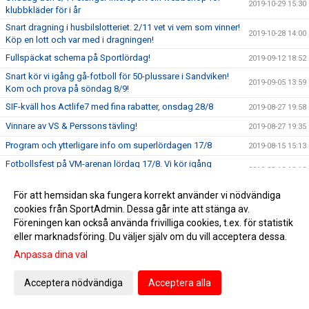
2019-10-29 15:30
klubbkläder för i år
Snart dragning i husbilslotteriet. 2/11 vet vi vem som vinner!
2019-10-28 14:00
Köp en lott och var med i dragningen!
Fullspäckat schema på Sportlördag!
2019-09-12 18:52
Snart kör vi igång gå-fotboll för 50-plussare i Sandviken!
2019-09-05 13:59
Kom och prova på söndag 8/9!
SIF-kväll hos Actlife7 med fina rabatter, onsdag 28/8
2019-08-27 19:58
Vinnare av VS & Perssons tävling!
2019-08-27 19:35
Program och ytterligare info om superlördagen 17/8
2019-08-15 15:13
Fotbollsfest på VM-arenan lördag 17/8. Vi kör igång
2019-08-12 18:13
evenemanget redan kl. 12:00
Dam: SIF - Gefle IF lördag 10/8 kl 13.00
För att hemsidan ska fungera korrekt använder vi nödvändiga
2019-08-06 09:35
cookies från SportAdmin. Dessa går inte att stänga av.
Herr: SIF förstärker med ung mittfältare
2019-07-24 11:59
Föreningen kan också använda frivilliga cookies, t.ex. för statistik
Framsteget: Vykort från fotbollsskola på den spanska
eller marknadsföring. Du väljer själv om du vill acceptera dessa.
2019-07-15 09:43
kusten
Anpassa dina val
Filmen från Manchester United Soccer School med
2019-06-26 13:55
Santander Consumer Bank i Sandviken
Acceptera nödvändiga
Acceptera alla
Semesterstängt på kansliet
2019-06-20 07:00