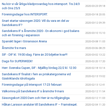
Nu kör vi vår årliga klädprovardag hos intersport. Tis 24/3
2020-03-23 09:18
och Ons 25/3
Föreningsdagar hos INTERSPORT.
2020-03-18 20:05
Snart startar säsongen 2020. Vill du vara en del av
2020-03-12 09:39
Sandvikens IF?
Sandvikens IF:s Årsmöte 2020 - En ekonomi i god balans
2020-03-10 15:10
och en förening i expansion
Spanskt läger i Göransson Arena
2020-03-08 11:03
Årsmöte 9:e mars
2020-03-06 08:29
SIF - DIF kl. 19:00 idag. Färre än 20 biljetter kvar!!!
2020-03-02 13:22
Dags för SUPERWEEK!
2020-02-20 17:20
Herr: Svenska Cupen, SIF - Mjällby lördag 22/2 kl. 12:30
2020-02-18 10:14
Sandvikens IF finalist i fem av priskatergorierna vid
2020-02-13 19:02
Gästriklands Idrottsgala
Föreningsdagar på Intersport 17-23 februari
2020-02-13 12:41
Välkomna på Sandvikens IF:s årsmöte 9 mars
2020-02-12 11:54
Säsongskort 2020 Dam och Herr är nu tillgängliga.
2020-02-12 11:03
Håkan Larsson ansluter till Sandvikens IF – Framsteget.
2020-02-04 11:20