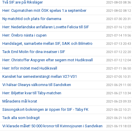
Två SIF:are på Riksläger
2021-08-03 08:36
Herr: Cupmatchen möt ÖSK spelas 1:a september
2021-08-02 08:12
Ny matchtid och plats för damerna
2021-07-30 20:31
Herr: Nederländske anfallaren Lovette Felicia till SIF
2021-07-16 12:00
Herr: Örebro nästa i cupen
2021-07-14 19:56
Handslaget, samarbete mellan SIF, SAIK och Bilmetro
2021-07-13 20:43
Tack Emil Molin för dina insatser i SIF
2021-07-12 22:20
Herr: Christoffer Aspgren efter segern mot Hudiksvall
2021-07-12 12:04
Herr: Inför mötet med Hudiksvall
2021-07-11 06:50
Kansliet har semesterstängt mellan V27-V31
2021-07-05 10:31
Vi hälsar Olearys välkomna till Sandviken
2021-06-29 11:00
Herr: Biljetter kvar till Täby-matchen
2021-06-27 13:34
Månadens mål korat
2021-06-23 09:33
Säsongskort-bokningen är öppen för SIF - Täby FK
2021-06-22 10:21
Tack alla som bidragit
2021-06-21 16:09
Vi klarade målet! 50 000 kronor till Kvinnojouren i Sandviken
2021-06-19 18:03