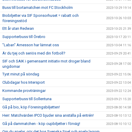
Buss till bortamatchen mot FC Stockholm
2023-10-29 19:14
Biobiljetter via SIF Sponsorhuset = rabatt och
2023-10-26 10:03
föreningsstöd
Ett år utan Redwan
2023-10-25 21:39
Supporterbuss till Örebro
2023-10-17 20:11
"Laban" Arnesson har lämnat oss
2023-10-04 11:16
Är du tjej och seriös med din fotboll?
2023-09-29 20:41
SIF och SAIK i gemensamt initiativ mot droger bland
2023-09-28 17:00
ungdomar
Tyst minut på söndag
2023-09-22 15:06
Clubdagar hos Intersport
2023-09-22 13:04
Kommande provträningar
2023-09-22 12:24
Supporterbuss till Sollentuna
2023-09-21 15:20
Gå på bio, köp Föreningsbiljetten!
2023-08-30 14:58
Herr: Matchvärden IPCO bjuder sina anställa på entrén!
2023-08-10 13:12
Gå på dammatchen - köp cupbiljetter i förväg!
2023-08-10 10:12
Om du spelar, gör det hos Svenska Spel och spela lagom.