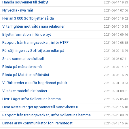
Handla souvenirer till derbyt
2021-06-14 19:23
Ny vecka - nya mål
2021-06-14 07:06
Fler än 3 000 Soffbiljetter sålda
2021-06-10 19:02
Vi tar fighten mot våld i nära relationer
2021-06-10 10:25
Biljettinformation inför derbyt
2021-06-10 09:46
Rapport från träningsveckan, inför HTFF
2021-06-10 08:18
Försäljningen av Soffbiljetter rullar på
2021-06-09 13:29
Snart sommarlovsfotboll
2021-06-08 07:41
Rösta på månadens mål
2021-06-07 14:27
Rösta på Matchens Rödväst
2021-06-05 16:29
Vi förbereder oss för begränsad publik
2021-05-31 10:33
Vi söker matchfunktionärer
2021-05-31 08:31
Herr: Läget inför Sollentuna hemma
2021-05-22 05:43
Heat Restauranger ny partner till Sandvikens IF
2021-05-20 16:10
Rapport från träningsveckan, inför Sollentuna hemma
2021-05-20 08:39
Linnea är ny kommunikatör för Framsteget
2021-05-18 15:26