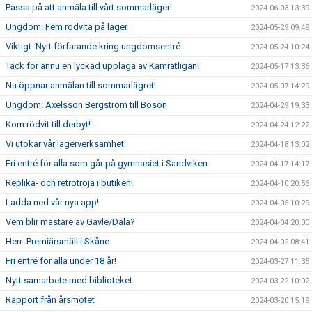
Passa på att anmäla till vårt sommarläger!
2024-06-03 13:39
Ungdom: Fem rödvita på läger
2024-05-29 09:49
Viktigt: Nytt förfarande kring ungdomsentré
2024-05-24 10:24
Tack för ännu en lyckad upplaga av Kamratligan!
2024-05-17 13:36
Nu öppnar anmälan till sommarlägret!
2024-05-07 14:29
Ungdom: Axelsson Bergström till Bosön
2024-04-29 19:33
Kom rödvit till derbyt!
2024-04-24 12:22
Vi utökar vår lägerverksamhet
2024-04-18 13:02
Fri entré för alla som går på gymnasiet i Sandviken
2024-04-17 14:17
Replika- och retrotröja i butiken!
2024-04-10 20:56
Ladda ned vår nya app!
2024-04-05 10:29
Vem blir mästare av Gävle/Dala?
2024-04-04 20:00
Herr: Premiärsmäll i Skåne
2024-04-02 08:41
Fri entré för alla under 18 år!
2024-03-27 11:35
Nytt samarbete med biblioteket
2024-03-22 10:02
Rapport från årsmötet
2024-03-20 15:19