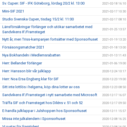
Sv. Cupen: SIF - IFK Göteborg, lördag 20/2 kl. 13:00
2021-02-18 16:10
Mini-SIF 2021
2021-02-17 10:30
Studio Svenska Cupen, tisdag 15/2 kl. 11:00
2021-02-17 08:10
Länsförsäkringar förlänger och utökar samarbetet med
2021-01-25 13:57
Sandvikens IF/Framsteget
Nytt år, men Triss-kampanjen fortsätter med Sponsorhuset
2021-01-19 13:20
Försäsongsmatcher 2021
2021-01-18 13:00
Nya Bokhandeln i Medlemsrabatten
2021-01-13 11:43
Herr: Bellander förlänger
2021-01-06 19:00
Herr: Hansson blir vår julklapp
2020-12-24 10:17
Herr: Noa Ersa Engberg klar för SIF
2020-12-23 19:00
Sitt inte lottlös i helgerna, köp dina lotter av oss
2020-12-23 08:50
Sandvikens IF/Framsteget i nytt samarbete med Microsoft
2020-12-17 16:07
Träffa SIF och Framsteget hos Diléns v. 51 och 52
2020-12-17 09:50
E-handla julklappar i Julshoppen hos Sponsorhuset
2020-12-11 15:57
Missa inte julkalendern i Sponsorhuset
2020-12-08 16:25
Vi rustar för framtiden!
2020-12-08 16:05