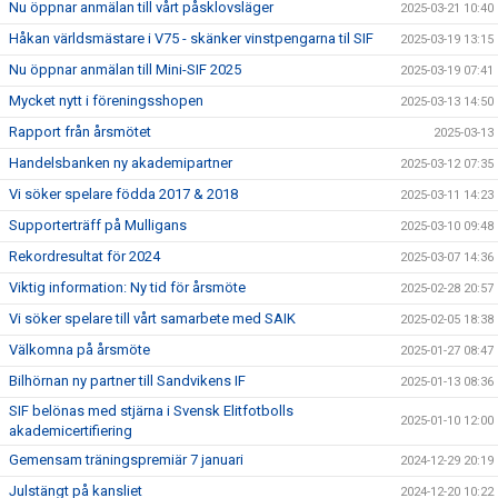
Nu öppnar anmälan till vårt påsklovsläger
2025-03-21 10:40
Håkan världsmästare i V75 - skänker vinstpengarna til SIF
2025-03-19 13:15
Nu öppnar anmälan till Mini-SIF 2025
2025-03-19 07:41
Mycket nytt i föreningsshopen
2025-03-13 14:50
Rapport från årsmötet
2025-03-13
Handelsbanken ny akademipartner
2025-03-12 07:35
Vi söker spelare födda 2017 & 2018
2025-03-11 14:23
Supporterträff på Mulligans
2025-03-10 09:48
Rekordresultat för 2024
2025-03-07 14:36
Viktig information: Ny tid för årsmöte
2025-02-28 20:57
Vi söker spelare till vårt samarbete med SAIK
2025-02-05 18:38
Välkomna på årsmöte
2025-01-27 08:47
Bilhörnan ny partner till Sandvikens IF
2025-01-13 08:36
SIF belönas med stjärna i Svensk Elitfotbolls
2025-01-10 12:00
akademicertifiering
Gemensam träningspremiär 7 januari
2024-12-29 20:19
Julstängt på kansliet
2024-12-20 10:22