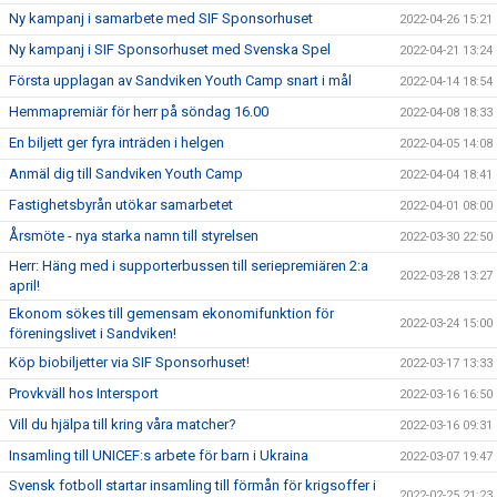
Ny kampanj i samarbete med SIF Sponsorhuset
2022-04-26 15:21
Ny kampanj i SIF Sponsorhuset med Svenska Spel
2022-04-21 13:24
Första upplagan av Sandviken Youth Camp snart i mål
2022-04-14 18:54
Hemmapremiär för herr på söndag 16.00
2022-04-08 18:33
En biljett ger fyra inträden i helgen
2022-04-05 14:08
Anmäl dig till Sandviken Youth Camp
2022-04-04 18:41
Fastighetsbyrån utökar samarbetet
2022-04-01 08:00
Årsmöte - nya starka namn till styrelsen
2022-03-30 22:50
Herr: Häng med i supporterbussen till seriepremiären 2:a
2022-03-28 13:27
april!
Ekonom sökes till gemensam ekonomifunktion för
2022-03-24 15:00
föreningslivet i Sandviken!
Köp biobiljetter via SIF Sponsorhuset!
2022-03-17 13:33
Provkväll hos Intersport
2022-03-16 16:50
Vill du hjälpa till kring våra matcher?
2022-03-16 09:31
Insamling till UNICEF:s arbete för barn i Ukraina
2022-03-07 19:47
Svensk fotboll startar insamling till förmån för krigsoffer i
2022-02-25 21:23