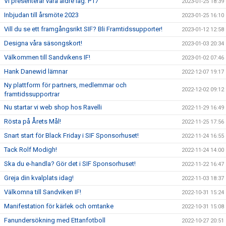
Vi presenterar våra äldre lag: P17
2023-01-25 18:39
Inbjudan till årsmöte 2023
2023-01-25 16:10
Vill du se ett framgångsrikt SIF? Bli Framtidssupporter!
2023-01-12 12:58
Designa våra säsongskort!
2023-01-03 20:34
Välkommen till Sandvikens IF!
2023-01-02 07:46
Hank Danewid lämnar
2022-12-07 19:17
Ny plattform för partners, medlemmar och
2022-12-02 09:12
framtidssupportrar
Nu startar vi web shop hos Ravelli
2022-11-29 16:49
Rösta på Årets Mål!
2022-11-25 17:56
Snart start för Black Friday i SIF Sponsorhuset!
2022-11-24 16:55
Tack Rolf Modigh!
2022-11-24 14:00
Ska du e-handla? Gör det i SIF Sponsorhuset!
2022-11-22 16:47
Greja din kvalplats idag!
2022-11-03 18:37
Välkomna till Sandviken IF!
2022-10-31 15:24
Manifestation för kärlek och omtanke
2022-10-31 15:08
Fanundersökning med Ettanfotboll
2022-10-27 20:51