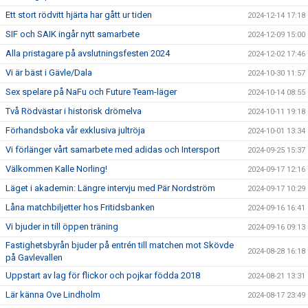
Ett stort rödvitt hjärta har gått ur tiden
2024-12-14 17:18
SIF och SAIK ingår nytt samarbete
2024-12-09 15:00
Alla pristagare på avslutningsfesten 2024
2024-12-02 17:46
Vi är bäst i Gävle/Dala
2024-10-30 11:57
Sex spelare på NaFu och Future Team-läger
2024-10-14 08:55
Två Rödvästar i historisk drömelva
2024-10-11 19:18
Förhandsboka vår exklusiva jultröja
2024-10-01 13:34
Vi förlänger vårt samarbete med adidas och Intersport
2024-09-25 15:37
Välkommen Kalle Norling!
2024-09-17 12:16
Läget i akademin: Längre intervju med Pär Nordström
2024-09-17 10:29
Låna matchbiljetter hos Fritidsbanken
2024-09-16 16:41
Vi bjuder in till öppen träning
2024-09-16 09:13
Fastighetsbyrån bjuder på entrén till matchen mot Skövde
2024-08-28 16:18
på Gavlevallen
Uppstart av lag för flickor och pojkar födda 2018
2024-08-21 13:31
Lär känna Ove Lindholm
2024-08-17 23:49