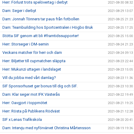
Herr: Förlust trots spelövertag i derbyt
2021-08-30 08:32
Dam: Seger i derbyt
2021-08-29 13:07
Dam: Jonnah Tönners tar paus från fotbollen
2021-08-25 21:23
Dam: Teambuilding hos Sportcentralen i Högbo Bruk
2021-08-25 17:25
Stötta SIF genom att bli #framtidssupporter!
2021-08-25 15:00
Herr: Storseger i DM-semin
2021-08-24 21:23
Veckans matcher för herr och dam
2021-08-24 09:13
Herr: Biljetter till cupmatchen släppta
2021-08-23 22:44
Herr: Mukunzi uttagen i landslaget
2021-08-23 15:05
Vill du jobba med vårt damlag?
2021-08-23 11:36
SIF Sponsorhuset ger bonus till dig och SIF.
2021-08-23 10:30
Dam: Klar seger mot IFK Västerås
2021-08-22 19:49
Herr: Oavgjort i toppmötet
2021-08-21 19:25
Herr: Rösta på Publikens Rödväst
2021-08-21 12:28
SIF x Lenas Trafikskola
2021-08-20 20:41
Dam: Intervju med nyförvärvet Christina Mårtensson
2021-08-19 19:36