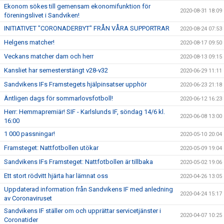
Ekonom sökes till gemensam ekonomifunktion för
2020-08-31 18:09
föreningslivet i Sandviken!
INITIATIVET "CORONADERBYT" FRÅN VÅRA SUPPORTRAR
2020-08-24 07:53
Helgens matcher!
2020-08-17 09:50
Veckans matcher dam och herr
2020-08-13 09:15
Kansliet har semesterstängt v28-v32
2020-06-29 11:11
Sandvikens IFs Framstegets hjälpinsatser upphör
2020-06-23 21:18
Äntligen dags för sommarlovsfotboll!
2020-06-12 16:23
Herr: Hemmapremiär! SIF - Karlslunds IF, söndag 14/6 kl.
2020-06-08 13:00
16:00
1 000 passningar!
2020-05-10 20:04
Framsteget: Nattfotbollen utökar
2020-05-09 19:04
Sandvikens IFs Framsteget: Nattfotbollen är tillbaka
2020-05-02 19:06
Ett stort rödvitt hjärta har lämnat oss
2020-04-26 13:05
Uppdaterad information från Sandvikens IF med anledning
2020-04-24 15:17
av Coronaviruset
Sandvikens IF ställer om och upprättar servicetjänster i
2020-04-07 10:25
Coronatider