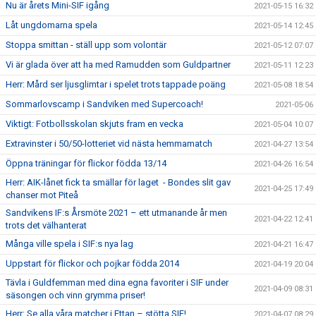
Nu är årets Mini-SIF igång
2021-05-15 16:32
Låt ungdomarna spela
2021-05-14 12:45
Stoppa smittan - ställ upp som volontär
2021-05-12 07:07
Vi är glada över att ha med Ramudden som Guldpartner
2021-05-11 12:23
Herr: Mård ser ljusglimtar i spelet trots tappade poäng
2021-05-08 18:54
Sommarlovscamp i Sandviken med Supercoach!
2021-05-06
Viktigt: Fotbollsskolan skjuts fram en vecka
2021-05-04 10:07
Extravinster i 50/50-lotteriet vid nästa hemmamatch
2021-04-27 13:54
Öppna träningar för flickor födda 13/14
2021-04-26 16:54
Herr: AIK-lånet fick ta smällar för laget - Bondes slit gav
2021-04-25 17:49
chanser mot Piteå
Sandvikens IF:s Årsmöte 2021 – ett utmanande år men
2021-04-22 12:41
trots det välhanterat
Många ville spela i SIF:s nya lag
2021-04-21 16:47
Uppstart för flickor och pojkar födda 2014
2021-04-19 20:04
Tävla i Guldfemman med dina egna favoriter i SIF under
2021-04-09 08:31
säsongen och vinn grymma priser!
Herr: Se alla våra matcher i Ettan – stötta SIF!
2021-04-07 08:29