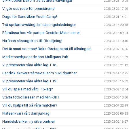
VIP-klubben bakom två av årets värvningar
2023-03-23 10:05
Vi gör oss redo för premiärerna!
2023-03-22 17:00
Dags för Sandviken Youth Camp!
2023-03-21 14:01
Två spelare avstängda i säsongsinledningen
2023-03-15 20:48
Båtmässa hos vår partner Gestrike Marincenter
2023-03-15 09:04
Nu finns säsongskort till försäljning!
2023-03-14 10:40
Det är snart sommar! Boka företagskort till Allsången!
2023-03-07 14:06
Medlemserbjudande hos Mulligans Pub
2023-02-20 11:39
Vi presenterar våra äldre lag: F16
2023-02-16 21:12
Sandvik skriver treårsavtal som huvudpartner!
2023-02-14 12:25
Vi presenterar våra äldre lag: F19
2023-02-10 16:32
Vill du spela med vårt F16-lag?
2023-02-09 12:04
Starta fotbollsresan med Mini-SIF!
2023-02-08 13:30
Vill du hjälpa till på våra matcher?
2023-02-07 22:19
Platser kvar i vårt damjun-lag
2023-02-03 09:33
Handelsbanken ny silverpartner!
2023-02-02 16:27