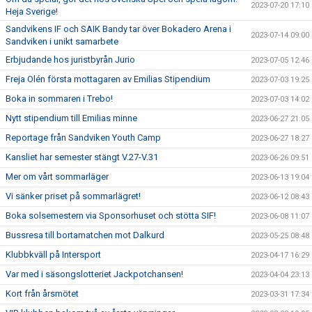
2023-07-20 17:10
Heja Sverige!
Sandvikens IF och SAIK Bandy tar över Bokadero Arena i
2023-07-14 09:00
Sandviken i unikt samarbete
Erbjudande hos juristbyrån Jurio
2023-07-05 12:46
Freja Olén första mottagaren av Emilias Stipendium
2023-07-03 19:25
Boka in sommaren i Trebo!
2023-07-03 14:02
Nytt stipendium till Emilias minne
2023-06-27 21:05
Reportage från Sandviken Youth Camp
2023-06-27 18:27
Kansliet har semester stängt V.27-V.31
2023-06-26 09:51
Mer om vårt sommarläger
2023-06-13 19:04
Vi sänker priset på sommarlägret!
2023-06-12 08:43
Boka solsemestern via Sponsorhuset och stötta SIF!
2023-06-08 11:07
Bussresa till bortamatchen mot Dalkurd
2023-05-25 08:48
Klubbkväll på Intersport
2023-04-17 16:29
Var med i säsongslotteriet Jackpotchansen!
2023-04-04 23:13
Kort från årsmötet
2023-03-31 17:34