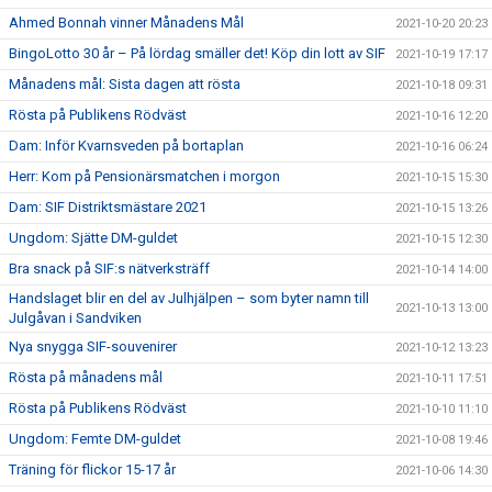
Ahmed Bonnah vinner Månadens Mål
2021-10-20 20:23
BingoLotto 30 år – På lördag smäller det! Köp din lott av SIF
2021-10-19 17:17
Månadens mål: Sista dagen att rösta
2021-10-18 09:31
Rösta på Publikens Rödväst
2021-10-16 12:20
Dam: Inför Kvarnsveden på bortaplan
2021-10-16 06:24
Herr: Kom på Pensionärsmatchen i morgon
2021-10-15 15:30
Dam: SIF Distriktsmästare 2021
2021-10-15 13:26
Ungdom: Sjätte DM-guldet
2021-10-15 12:30
Bra snack på SIF:s nätverksträff
2021-10-14 14:00
Handslaget blir en del av Julhjälpen – som byter namn till
2021-10-13 13:00
Julgåvan i Sandviken
Nya snygga SIF-souvenirer
2021-10-12 13:23
Rösta på månadens mål
2021-10-11 17:51
Rösta på Publikens Rödväst
2021-10-10 11:10
Ungdom: Femte DM-guldet
2021-10-08 19:46
Träning för flickor 15-17 år
2021-10-06 14:30