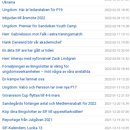
Ukraina
Ungdom: Här är ledarstaben för P19
2022-02-25 18:05
Inbjudan till årsmöte 2022
2022-02-24 15:10
Ungdom: Premiär för Sandviken Youth Camp
2022-02-18 19:28
Herr: Gabrielsson mot Falk i extra träningsmatch
2022-02-17 13:15
Hank Danewid blir vår akademichef
2022-02-15 19:00
En äkta SIF:are har gått ur tiden
2022-02-10 20:04
Herr: Intervju med nyförvärvet Zack Lindgren
2022-02-03 16:32
Försäljningen av Bingolotter är viktig för
2022-02-02 18:44
ungdomsverkamheten – möt några av våra anställda
En kämpe har lämnat oss
2022-01-19 13:20
Ungdom: Vabö och Persson tar över nya P17
2022-01-13 10:23
Göransson Cup flyttas till 4-6 mars
2022-01-12 21:53
Sandegårds förlänger avtal och Medlemsrabatt för 2022
2021-12-20 15:39
Köp dina Bingolotter av SIF till uppesittarkvällen!
2021-12-20 07:00
Reportage från Julgåvan 2021
2021-12-19 20:15
SIF-Kalendern, Lucka 13
2021-12-13 10:09