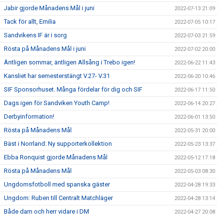
Jabir gjorde Månadens Mål i juni
2022-07-13 21:09
Tack för allt, Emilia
2022-07-05 10:17
Sandvikens IF är i sorg
2022-07-03 21:59
Rösta på Månadens Mål i juni
2022-07-02 20:00
Äntligen sommar, äntligen Allsång i Trebo igen!
2022-06-22 11:43
Kansliet har semesterstängt V.27- V.31
2022-06-20 10:46
SIF Sponsorhuset. Många fördelar för dig och SIF
2022-06-17 11:50
Dags igen för Sandviken Youth Camp!
2022-06-14 20:27
Derbyinformation!
2022-06-01 13:50
Rösta på Månadens Mål
2022-05-31 20:00
Bäst i Norrland: Ny supporterkollektion
2022-05-23 13:37
Ebba Ronquist gjorde Månadens Mål
2022-05-12 17:18
Rösta på Månadens Mål
2022-05-03 08:30
Ungdomsfotboll med spanska gäster
2022-04-28 19:33
Ungdom: Ruben till Centralt Matchläger
2022-04-28 13:14
Både dam och herr vidare i DM
2022-04-27 20:08