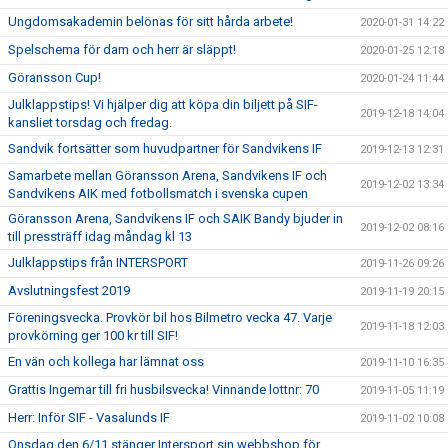
Ungdomsakademin belönas för sitt hårda arbete!
2020-01-31 14:22
Spelschema för dam och herr är släppt!
2020-01-25 12:18
Göransson Cup!
2020-01-24 11:44
Julklappstips! Vi hjälper dig att köpa din biljett på SIF-
2019-12-18 14:04
kansliet torsdag och fredag.
Sandvik fortsätter som huvudpartner för Sandvikens IF
2019-12-13 12:31
Samarbete mellan Göransson Arena, Sandvikens IF och
2019-12-02 13:34
Sandvikens AIK med fotbollsmatch i svenska cupen
Göransson Arena, Sandvikens IF och SAIK Bandy bjuder in
2019-12-02 08:16
till pressträff idag måndag kl 13
Julklappstips från INTERSPORT
2019-11-26 09:26
Avslutningsfest 2019
2019-11-19 20:15
Föreningsvecka. Provkör bil hos Bilmetro vecka 47. Varje
2019-11-18 12:03
provkörning ger 100 kr till SIF!
En vän och kollega har lämnat oss
2019-11-10 16:35
Grattis Ingemar till fri husbilsvecka! Vinnande lottnr: 70
2019-11-05 11:19
Herr: Inför SIF - Vasalunds IF
2019-11-02 10:08
Onsdag den 6/11 stänger Intersport sin webbshop för