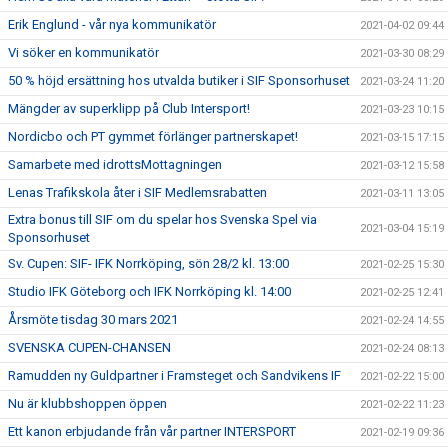
Erik Englund - vår nya kommunikatör
2021-04-02 09:44
Vi söker en kommunikatör
2021-03-30 08:29
50 % höjd ersättning hos utvalda butiker i SIF Sponsorhuset
2021-03-24 11:20
Mängder av superklipp på Club Intersport!
2021-03-23 10:15
Nordicbo och PT gymmet förlänger partnerskapet!
2021-03-15 17:15
Samarbete med idrottsMottagningen
2021-03-12 15:58
Lenas Trafikskola åter i SIF Medlemsrabatten
2021-03-11 13:05
Extra bonus till SIF om du spelar hos Svenska Spel via
2021-03-04 15:19
Sponsorhuset
Sv. Cupen: SIF- IFK Norrköping, sön 28/2 kl. 13:00
2021-02-25 15:30
Studio IFK Göteborg och IFK Norrköping kl. 14:00
2021-02-25 12:41
Årsmöte tisdag 30 mars 2021
2021-02-24 14:55
SVENSKA CUPEN-CHANSEN
2021-02-24 08:13
Ramudden ny Guldpartner i Framsteget och Sandvikens IF
2021-02-22 15:00
Nu är klubbshoppen öppen
2021-02-22 11:23
Ett kanon erbjudande från vår partner INTERSPORT
2021-02-19 09:36