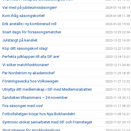
Var med på jubileumssäsongen!
2024-01-16 08:14
Kom ihåg säsongskortet!
2024-01-08 11:38
Erik anställs i ny kombinerad roll
2024-01-02 19:02
Snart dags för försäsongsmatcher
2023-12-29 22:04
Julstängt på kansliet
2023-12-22 16:05
Köp ditt säsongskort idag!
2023-12-22 12:00
Perfekta julklappen till alla SIF:are!
2023-12-18 15:01
Vi söker matchfunktionärer!
2023-12-11 20:46
Pär Nordström ny akademichef
2023-11-29 18:35
Föreningsvecka hos Volkswagen
2023-11-27 12:22
Utnyttja ditt medlemskap i SIF med Medlemsrabatten
2023-11-21 10:10
Sandviken tillsammans – 24 november
2023-11-18 20:12
Fira säsongen med oss!
2023-11-17 08:29
Fotbollshelgen börjar hos Nya Bokhandeln!
2023-11-08 16:01
Syntronic utökat samarbetet med SIF och Framsteget
2023-11-07 20:19
Stort intresse för stockholmsbuss
2023-10-31 11:53