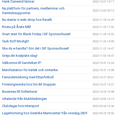
Hank Danewid lämnar
2022-12-07 19:17
Ny plattform för partners, medlemmar och
2022-12-02 09:12
framtidssupportrar
Nu startar vi web shop hos Ravelli
2022-11-29 16:49
Rösta på Årets Mål!
2022-11-25 17:56
Snart start för Black Friday i SIF Sponsorhuset!
2022-11-24 16:55
Tack Rolf Modigh!
2022-11-24 14:00
Ska du e-handla? Gör det i SIF Sponsorhuset!
2022-11-22 16:47
Greja din kvalplats idag!
2022-11-03 18:37
Välkomna till Sandviken IF!
2022-10-31 15:24
Manifestation för kärlek och omtanke
2022-10-31 15:08
Fanundersökning med Ettanfotboll
2022-10-27 20:51
Föreningsvecka hos Din Bil Gruppen
2022-10-27 14:27
Bussresa till Sollentuna!
2022-10-25 10:48
Uttalande från klubbledningen
2022-10-05 13:13
Clubdagar hos Intersport
2022-09-26 16:36
Lagertömning hos Gestrike Marincenter från onsdag 28/9
2022-09-23 18:36