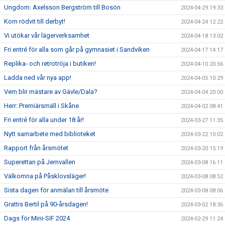
Ungdom: Axelsson Bergström till Bosön
2024-04-29 19:33
Kom rödvit till derbyt!
2024-04-24 12:22
Vi utökar vår lägerverksamhet
2024-04-18 13:02
Fri entré för alla som går på gymnasiet i Sandviken
2024-04-17 14:17
Replika- och retrotröja i butiken!
2024-04-10 20:56
Ladda ned vår nya app!
2024-04-05 10:29
Vem blir mästare av Gävle/Dala?
2024-04-04 20:00
Herr: Premiärsmäll i Skåne
2024-04-02 08:41
Fri entré för alla under 18 år!
2024-03-27 11:35
Nytt samarbete med biblioteket
2024-03-22 10:02
Rapport från årsmötet
2024-03-20 15:19
Superettan på Jernvallen
2024-03-08 16:11
Välkomna på Påsklovsläger!
2024-03-08 08:52
Sista dagen för anmälan till årsmöte
2024-03-08 08:06
Grattis Bertil på 90-årsdagen!
2024-03-02 18:36
Dags för Mini-SIF 2024
2024-02-29 11:24