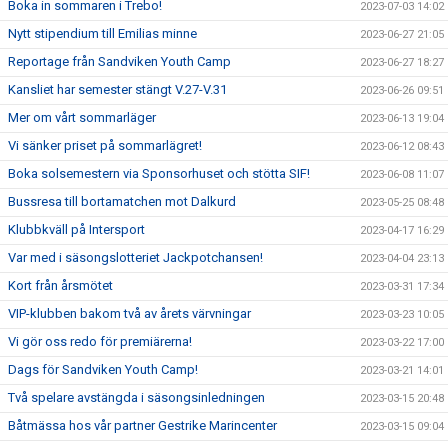
Boka in sommaren i Trebo!
2023-07-03 14:02
Nytt stipendium till Emilias minne
2023-06-27 21:05
Reportage från Sandviken Youth Camp
2023-06-27 18:27
Kansliet har semester stängt V.27-V.31
2023-06-26 09:51
Mer om vårt sommarläger
2023-06-13 19:04
Vi sänker priset på sommarlägret!
2023-06-12 08:43
Boka solsemestern via Sponsorhuset och stötta SIF!
2023-06-08 11:07
Bussresa till bortamatchen mot Dalkurd
2023-05-25 08:48
Klubbkväll på Intersport
2023-04-17 16:29
Var med i säsongslotteriet Jackpotchansen!
2023-04-04 23:13
Kort från årsmötet
2023-03-31 17:34
VIP-klubben bakom två av årets värvningar
2023-03-23 10:05
Vi gör oss redo för premiärerna!
2023-03-22 17:00
Dags för Sandviken Youth Camp!
2023-03-21 14:01
Två spelare avstängda i säsongsinledningen
2023-03-15 20:48
Båtmässa hos vår partner Gestrike Marincenter
2023-03-15 09:04