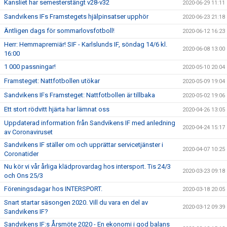
Kansliet har semesterstängt v28-v32
2020-06-29 11:11
Sandvikens IFs Framstegets hjälpinsatser upphör
2020-06-23 21:18
Äntligen dags för sommarlovsfotboll!
2020-06-12 16:23
Herr: Hemmapremiär! SIF - Karlslunds IF, söndag 14/6 kl.
2020-06-08 13:00
16:00
1 000 passningar!
2020-05-10 20:04
Framsteget: Nattfotbollen utökar
2020-05-09 19:04
Sandvikens IFs Framsteget: Nattfotbollen är tillbaka
2020-05-02 19:06
Ett stort rödvitt hjärta har lämnat oss
2020-04-26 13:05
Uppdaterad information från Sandvikens IF med anledning
2020-04-24 15:17
av Coronaviruset
Sandvikens IF ställer om och upprättar servicetjänster i
2020-04-07 10:25
Coronatider
Nu kör vi vår årliga klädprovardag hos intersport. Tis 24/3
2020-03-23 09:18
och Ons 25/3
Föreningsdagar hos INTERSPORT.
2020-03-18 20:05
Snart startar säsongen 2020. Vill du vara en del av
2020-03-12 09:39
Sandvikens IF?
Sandvikens IF:s Årsmöte 2020 - En ekonomi i god balans