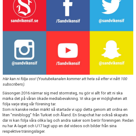
INTRESSEANMÄLAN FÖR SPELARE
INTRESSEANMÄLAN LEDARE
ANMÄLAN TILL CAMPER
Här kan ni följa oss! (Youtubekanalen kommer att heta så efter vi nått 100
subscribers).
Säsongen 2016 närmar sig med stormsteg, nu gör vi allt för att ni ska
märka det på våran ökade mediabevakning. Vi ska ge er möjligheten att
följa varje steg vår förening tar.
Som ni kanske redan märkt så startade vi upp detta genom att ordna en
liten ”miniblogg” från Turkiet och Åland. En Snapchat har också skapats
där ni kan följa våra olika lag och andra saker som berör föreningen. Redan
nu har A-laget och U17 lagt upp en del videos och bilder från sina
respektive träningsläger.