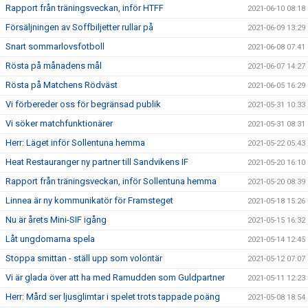
Rapport från träningsveckan, inför HTFF
2021-06-10 08:18
Försäljningen av Soffbiljetter rullar på
2021-06-09 13:29
Snart sommarlovsfotboll
2021-06-08 07:41
Rösta på månadens mål
2021-06-07 14:27
Rösta på Matchens Rödväst
2021-06-05 16:29
Vi förbereder oss för begränsad publik
2021-05-31 10:33
Vi söker matchfunktionärer
2021-05-31 08:31
Herr: Läget inför Sollentuna hemma
2021-05-22 05:43
Heat Restauranger ny partner till Sandvikens IF
2021-05-20 16:10
Rapport från träningsveckan, inför Sollentuna hemma
2021-05-20 08:39
Linnea är ny kommunikatör för Framsteget
2021-05-18 15:26
Nu är årets Mini-SIF igång
2021-05-15 16:32
Låt ungdomarna spela
2021-05-14 12:45
Stoppa smittan - ställ upp som volontär
2021-05-12 07:07
Vi är glada över att ha med Ramudden som Guldpartner
2021-05-11 12:23
Herr: Mård ser ljusglimtar i spelet trots tappade poäng
2021-05-08 18:54