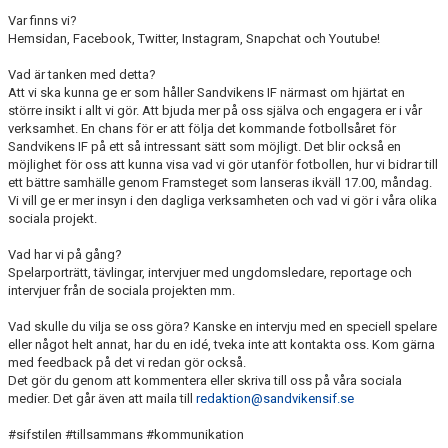
Var finns vi?
Hemsidan, Facebook, Twitter, Instagram, Snapchat och Youtube!
Vad är tanken med detta?
Att vi ska kunna ge er som håller Sandvikens IF närmast om hjärtat en
större insikt i allt vi gör. Att bjuda mer på oss själva och engagera er i vår
verksamhet. En chans för er att följa det kommande fotbollsåret för
Sandvikens IF på ett så intressant sätt som möjligt. Det blir också en
möjlighet för oss att kunna visa vad vi gör utanför fotbollen, hur vi bidrar till
ett bättre samhälle genom Framsteget som lanseras ikväll 17.00, måndag.
Vi vill ge er mer insyn i den dagliga verksamheten och vad vi gör i våra olika
sociala projekt.
Vad har vi på gång?
Spelarporträtt, tävlingar, intervjuer med ungdomsledare, reportage och
intervjuer från de sociala projekten mm.
Vad skulle du vilja se oss göra? Kanske en intervju med en speciell spelare
eller något helt annat, har du en idé, tveka inte att kontakta oss. Kom gärna
med feedback på det vi redan gör också.
Det gör du genom att kommentera eller skriva till oss på våra sociala
medier. Det går även att maila till
redaktion@sandvikensif.se
#sifstilen #tillsammans #kommunikation