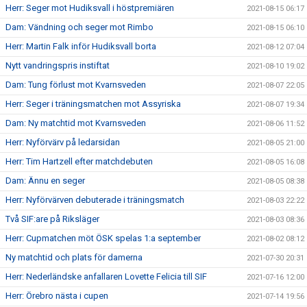
Herr: Seger mot Hudiksvall i höstpremiären
2021-08-15 06:17
Dam: Vändning och seger mot Rimbo
2021-08-15 06:10
Herr: Martin Falk inför Hudiksvall borta
2021-08-12 07:04
Nytt vandringspris instiftat
2021-08-10 19:02
Dam: Tung förlust mot Kvarnsveden
2021-08-07 22:05
Herr: Seger i träningsmatchen mot Assyriska
2021-08-07 19:34
Dam: Ny matchtid mot Kvarnsveden
2021-08-06 11:52
Herr: Nyförvärv på ledarsidan
2021-08-05 21:00
Herr: Tim Hartzell efter matchdebuten
2021-08-05 16:08
Dam: Ännu en seger
2021-08-05 08:38
Herr: Nyförvärven debuterade i träningsmatch
2021-08-03 22:22
Två SIF:are på Riksläger
2021-08-03 08:36
Herr: Cupmatchen möt ÖSK spelas 1:a september
2021-08-02 08:12
Ny matchtid och plats för damerna
2021-07-30 20:31
Herr: Nederländske anfallaren Lovette Felicia till SIF
2021-07-16 12:00
Herr: Örebro nästa i cupen
2021-07-14 19:56