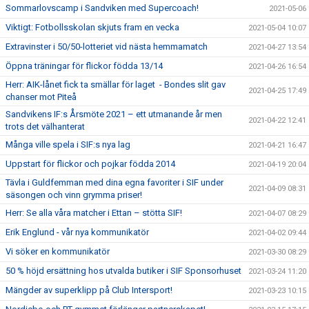
Sommarlovscamp i Sandviken med Supercoach!
2021-05-06
Viktigt: Fotbollsskolan skjuts fram en vecka
2021-05-04 10:07
Extravinster i 50/50-lotteriet vid nästa hemmamatch
2021-04-27 13:54
Öppna träningar för flickor födda 13/14
2021-04-26 16:54
Herr: AIK-lånet fick ta smällar för laget - Bondes slit gav
2021-04-25 17:49
chanser mot Piteå
Sandvikens IF:s Årsmöte 2021 – ett utmanande år men
2021-04-22 12:41
trots det välhanterat
Många ville spela i SIF:s nya lag
2021-04-21 16:47
Uppstart för flickor och pojkar födda 2014
2021-04-19 20:04
Tävla i Guldfemman med dina egna favoriter i SIF under
2021-04-09 08:31
säsongen och vinn grymma priser!
Herr: Se alla våra matcher i Ettan – stötta SIF!
2021-04-07 08:29
Erik Englund - vår nya kommunikatör
2021-04-02 09:44
Vi söker en kommunikatör
2021-03-30 08:29
50 % höjd ersättning hos utvalda butiker i SIF Sponsorhuset
2021-03-24 11:20
Mängder av superklipp på Club Intersport!
2021-03-23 10:15