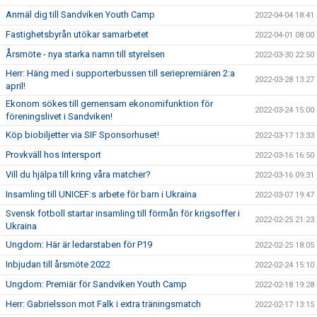
Anmäl dig till Sandviken Youth Camp
2022-04-04 18:41
Fastighetsbyrån utökar samarbetet
2022-04-01 08:00
Årsmöte - nya starka namn till styrelsen
2022-03-30 22:50
Herr: Häng med i supporterbussen till seriepremiären 2:a
2022-03-28 13:27
april!
Ekonom sökes till gemensam ekonomifunktion för
2022-03-24 15:00
föreningslivet i Sandviken!
Köp biobiljetter via SIF Sponsorhuset!
2022-03-17 13:33
Provkväll hos Intersport
2022-03-16 16:50
Vill du hjälpa till kring våra matcher?
2022-03-16 09:31
Insamling till UNICEF:s arbete för barn i Ukraina
2022-03-07 19:47
Svensk fotboll startar insamling till förmån för krigsoffer i
2022-02-25 21:23
Ukraina
Ungdom: Här är ledarstaben för P19
2022-02-25 18:05
Inbjudan till årsmöte 2022
2022-02-24 15:10
Ungdom: Premiär för Sandviken Youth Camp
2022-02-18 19:28
Herr: Gabrielsson mot Falk i extra träningsmatch
2022-02-17 13:15