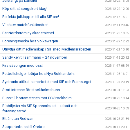
Julstängt på kansliet
2023-12-22 16:05
Köp ditt säsongskort idag!
2023-12-22 12:00
Perfekta julklappen till alla SIF:are!
2023-12-18 15:01
Vi söker matchfunktionärer!
2023-12-11 20:46
Pär Nordström ny akademichef
2023-11-29 18:35
Föreningsvecka hos Volkswagen
2023-11-27 12:22
Utnyttja ditt medlemskap i SIF med Medlemsrabatten
2023-11-21 10:10
Sandviken tillsammans – 24 november
2023-11-18 20:12
Fira säsongen med oss!
2023-11-17 08:29
Fotbollshelgen börjar hos Nya Bokhandeln!
2023-11-08 16:01
Syntronic utökat samarbetet med SIF och Framsteget
2023-11-07 20:19
Stort intresse för stockholmsbuss
2023-10-31 11:53
Buss till bortamatchen mot FC Stockholm
2023-10-29 19:14
Biobiljetter via SIF Sponsorhuset = rabatt och
2023-10-26 10:03
föreningsstöd
Ett år utan Redwan
2023-10-25 21:39
Supporterbuss till Örebro
2023-10-17 20:11