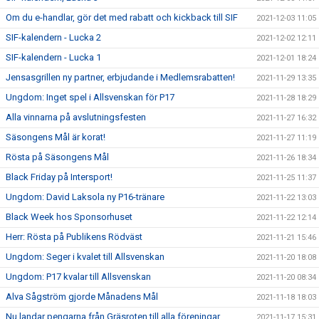
Om du e-handlar, gör det med rabatt och kickback till SIF
2021-12-03 11:05
SIF-kalendern - Lucka 2
2021-12-02 12:11
SIF-kalendern - Lucka 1
2021-12-01 18:24
Jensasgrillen ny partner, erbjudande i Medlemsrabatten!
2021-11-29 13:35
Ungdom: Inget spel i Allsvenskan för P17
2021-11-28 18:29
Alla vinnarna på avslutningsfesten
2021-11-27 16:32
Säsongens Mål är korat!
2021-11-27 11:19
Rösta på Säsongens Mål
2021-11-26 18:34
Black Friday på Intersport!
2021-11-25 11:37
Ungdom: David Laksola ny P16-tränare
2021-11-22 13:03
Black Week hos Sponsorhuset
2021-11-22 12:14
Herr: Rösta på Publikens Rödväst
2021-11-21 15:46
Ungdom: Seger i kvalet till Allsvenskan
2021-11-20 18:08
Ungdom: P17 kvalar till Allsvenskan
2021-11-20 08:34
Alva Sågström gjorde Månadens Mål
2021-11-18 18:03
Nu landar pengarna från Gräsroten till alla föreningar
2021-11-17 15:31