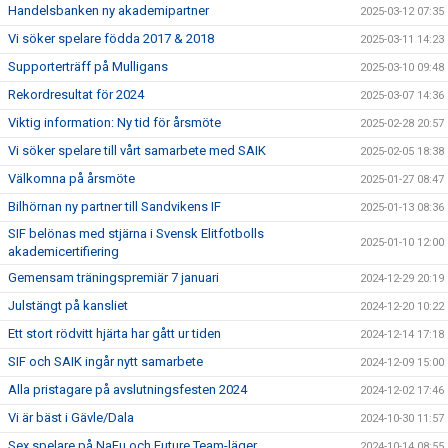
Handelsbanken ny akademipartner
2025-03-12 07:35
Vi söker spelare födda 2017 & 2018
2025-03-11 14:23
Supporterträff på Mulligans
2025-03-10 09:48
Rekordresultat för 2024
2025-03-07 14:36
Viktig information: Ny tid för årsmöte
2025-02-28 20:57
Vi söker spelare till vårt samarbete med SAIK
2025-02-05 18:38
Välkomna på årsmöte
2025-01-27 08:47
Bilhörnan ny partner till Sandvikens IF
2025-01-13 08:36
SIF belönas med stjärna i Svensk Elitfotbolls
2025-01-10 12:00
akademicertifiering
Gemensam träningspremiär 7 januari
2024-12-29 20:19
Julstängt på kansliet
2024-12-20 10:22
Ett stort rödvitt hjärta har gått ur tiden
2024-12-14 17:18
SIF och SAIK ingår nytt samarbete
2024-12-09 15:00
Alla pristagare på avslutningsfesten 2024
2024-12-02 17:46
Vi är bäst i Gävle/Dala
2024-10-30 11:57
Sex spelare på NaFu och Future Team-läger
2024-10-14 08:55