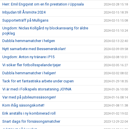
Herr: Emil Engqvist om en fin prestation i Uppsala
2024-02-28 15:18
Inbjudan till Årsmöte 2024
2024-02-15 18:39
Supporterträff på Mulligans
2024-02-15 15:08
Ungdom: Niclas Kollgård ny blockansvarig för äldre
2024-02-15 10:24
pojklag
Dubbla hemmamatcher i helgen
2024-02-13 22:40
Nytt samarbete med Bessemerskolan!
2024-02-09 09:58
Ungdom: Anton ny tränare i P15
2024-02-08 10:51
Vi söker fler fotbollsspelande tjejer
2024-02-05 16:27
Dubbla hemmamatcher i helgen!
2024-02-02 08:02
Tack för ert fantastiska arbete under cupen
2024-01-29 18:35
Vi är med i Folkspels storsatsning JOYNA
2024-01-26 10:00
Var med på jubileumssäsongen!
2024-01-16 08:14
Kom ihåg säsongskortet!
2024-01-08 11:38
Erik anställs i ny kombinerad roll
2024-01-02 19:02
Snart dags för försäsongsmatcher
2023-12-29 22:04