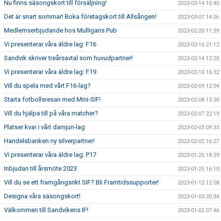
Nu finns säsongskort till försäljning!
2023-03-14 10:40
Det är snart sommar! Boka företagskort till Allsången!
2023-03-07 14:06
Medlemserbjudande hos Mulligans Pub
2023-02-20 11:39
Vi presenterar våra äldre lag: F16
2023-02-16 21:12
Sandvik skriver treårsavtal som huvudpartner!
2023-02-14 12:25
Vi presenterar våra äldre lag: F19
2023-02-10 16:32
Vill du spela med vårt F16-lag?
2023-02-09 12:04
Starta fotbollsresan med Mini-SIF!
2023-02-08 13:30
Vill du hjälpa till på våra matcher?
2023-02-07 22:19
Platser kvar i vårt damjun-lag
2023-02-03 09:33
Handelsbanken ny silverpartner!
2023-02-02 16:27
Vi presenterar våra äldre lag: P17
2023-01-25 18:39
Inbjudan till årsmöte 2023
2023-01-25 16:10
Vill du se ett framgångsrikt SIF? Bli Framtidssupporter!
2023-01-12 12:58
Designa våra säsongskort!
2023-01-03 20:34
Välkommen till Sandvikens IF!
2023-01-02 07:46