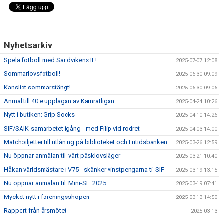
Nyhetsarkiv
Spela fotboll med Sandvikens IF!
2025-07-07 12:08
Sommarlovsfotboll!
2025-06-30 09:09
Kansliet sommarstängt!
2025-06-30 09:06
Anmäl till 40:e upplagan av Kamratligan
2025-04-24 10:26
Nytt i butiken: Grip Socks
2025-04-10 14:26
SIF/SAIK-samarbetet igång - med Filip vid rodret
2025-04-03 14:00
Matchbiljetter till utlåning på biblioteket och Fritidsbanken
2025-03-26 12:59
Nu öppnar anmälan till vårt påsklovsläger
2025-03-21 10:40
Håkan världsmästare i V75 - skänker vinstpengarna til SIF
2025-03-19 13:15
Nu öppnar anmälan till Mini-SIF 2025
2025-03-19 07:41
Mycket nytt i föreningsshopen
2025-03-13 14:50
Rapport från årsmötet
2025-03-13