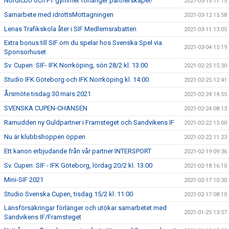
Nordicbo och PT gymmet förlänger partnerskapet!
2021-03-15 17:15
Samarbete med idrottsMottagningen
2021-03-12 15:58
Lenas Trafikskola åter i SIF Medlemsrabatten
2021-03-11 13:05
Extra bonus till SIF om du spelar hos Svenska Spel via
2021-03-04 15:19
Sponsorhuset
Sv. Cupen: SIF- IFK Norrköping, sön 28/2 kl. 13:00
2021-02-25 15:30
Studio IFK Göteborg och IFK Norrköping kl. 14:00
2021-02-25 12:41
Årsmöte tisdag 30 mars 2021
2021-02-24 14:55
SVENSKA CUPEN-CHANSEN
2021-02-24 08:13
Ramudden ny Guldpartner i Framsteget och Sandvikens IF
2021-02-22 15:00
Nu är klubbshoppen öppen
2021-02-22 11:23
Ett kanon erbjudande från vår partner INTERSPORT
2021-02-19 09:36
Sv. Cupen: SIF - IFK Göteborg, lördag 20/2 kl. 13:00
2021-02-18 16:10
Mini-SIF 2021
2021-02-17 10:30
Studio Svenska Cupen, tisdag 15/2 kl. 11:00
2021-02-17 08:10
Länsförsäkringar förlänger och utökar samarbetet med
2021-01-25 13:57
Sandvikens IF/Framsteget