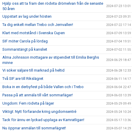
Hjälp oss att ta fram den rödvita drömelvan från de senaste
2024-07-23 13:01
50 åren
Uppstart av lag under hösten
2024-07-23 09:31
Ta dig enkelt mellan Trebo och Jernvallen!
2024-07-22 17:14
Klart med motstånd i Svenska Cupen
2024-07-09 13:59
SIF möter Carola på lördag
2024-07-04 19:51
Sommarstängt på kansliet
2024-07-02 11:55
Alma Johnsson mottagare av stipendiet till Emilia Berghs
2024-06-29 18:47
minne
Vi söker säljare till marknad på heltid
2024-06-28 12:33
Två SIF:are till Rikslägret
2024-06-11 14:17
Boka in en derbyfest på både Vallen och i Trebo
2024-06-04 22:47
Passa på att anmäla till vårt sommarläger!
2024-06-03 13:39
Ungdom: Fem rödvita på läger
2024-05-29 09:49
Viktigt: Nytt förfarande kring ungdomsentré
2024-05-24 10:24
Tack för ännu en lyckad upplaga av Kamratligan!
2024-05-17 13:36
Nu öppnar anmälan till sommarlägret!
2024-05-07 14:29