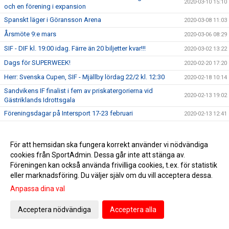
2020-03-10 15:10
och en förening i expansion
Spanskt läger i Göransson Arena
2020-03-08 11:03
Årsmöte 9:e mars
2020-03-06 08:29
SIF - DIF kl. 19:00 idag. Färre än 20 biljetter kvar!!!
2020-03-02 13:22
Dags för SUPERWEEK!
2020-02-20 17:20
Herr: Svenska Cupen, SIF - Mjällby lördag 22/2 kl. 12:30
2020-02-18 10:14
Sandvikens IF finalist i fem av priskatergorierna vid
2020-02-13 19:02
Gästriklands Idrottsgala
Föreningsdagar på Intersport 17-23 februari
2020-02-13 12:41
Välkomna på Sandvikens IF:s årsmöte 9 mars
2020-02-12 11:54
Säsongskort 2020 Dam och Herr är nu tillgängliga.
2020-02-12 11:03
För att hemsidan ska fungera korrekt använder vi nödvändiga
cookies från SportAdmin. Dessa går inte att stänga av.
Håkan Larsson ansluter till Sandvikens IF – Framsteget.
2020-02-04 11:20
Föreningen kan också använda frivilliga cookies, t.ex. för statistik
Ungdomsakademin belönas för sitt hårda arbete!
2020-01-31 14:22
eller marknadsföring. Du väljer själv om du vill acceptera dessa.
Spelschema för dam och herr är släppt!
2020-01-25 12:18
Anpassa dina val
Göransson Cup!
2020-01-24 11:44
Acceptera nödvändiga
Acceptera alla
Julklappstips! Vi hjälper dig att köpa din biljett på SIF-
2019-12-18 14:04
kansliet torsdag och fredag.