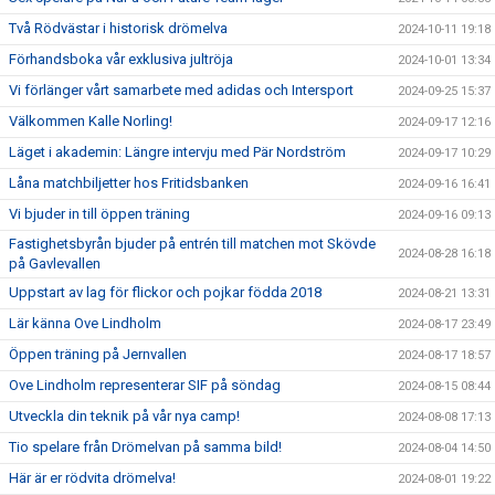
Två Rödvästar i historisk drömelva
2024-10-11 19:18
Förhandsboka vår exklusiva jultröja
2024-10-01 13:34
Vi förlänger vårt samarbete med adidas och Intersport
2024-09-25 15:37
Välkommen Kalle Norling!
2024-09-17 12:16
Läget i akademin: Längre intervju med Pär Nordström
2024-09-17 10:29
Låna matchbiljetter hos Fritidsbanken
2024-09-16 16:41
Vi bjuder in till öppen träning
2024-09-16 09:13
Fastighetsbyrån bjuder på entrén till matchen mot Skövde
2024-08-28 16:18
på Gavlevallen
Uppstart av lag för flickor och pojkar födda 2018
2024-08-21 13:31
Lär känna Ove Lindholm
2024-08-17 23:49
Öppen träning på Jernvallen
2024-08-17 18:57
Ove Lindholm representerar SIF på söndag
2024-08-15 08:44
Utveckla din teknik på vår nya camp!
2024-08-08 17:13
Tio spelare från Drömelvan på samma bild!
2024-08-04 14:50
Här är er rödvita drömelva!
2024-08-01 19:22