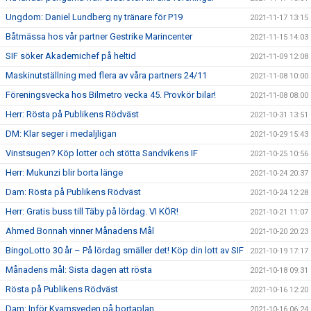
Ungdom: Daniel Lundberg ny tränare för P19
2021-11-17 13:15
Båtmässa hos vår partner Gestrike Marincenter
2021-11-15 14:03
SIF söker Akademichef på heltid
2021-11-09 12:08
Maskinutställning med flera av våra partners 24/11
2021-11-08 10:00
Föreningsvecka hos Bilmetro vecka 45. Provkör bilar!
2021-11-08 08:00
Herr: Rösta på Publikens Rödväst
2021-10-31 13:51
DM: Klar seger i medaljligan
2021-10-29 15:43
Vinstsugen? Köp lotter och stötta Sandvikens IF
2021-10-25 10:56
Herr: Mukunzi blir borta länge
2021-10-24 20:37
Dam: Rösta på Publikens Rödväst
2021-10-24 12:28
Herr: Gratis buss till Täby på lördag. VI KÖR!
2021-10-21 11:07
Ahmed Bonnah vinner Månadens Mål
2021-10-20 20:23
BingoLotto 30 år – På lördag smäller det! Köp din lott av SIF
2021-10-19 17:17
Månadens mål: Sista dagen att rösta
2021-10-18 09:31
Rösta på Publikens Rödväst
2021-10-16 12:20
Dam: Inför Kvarnsveden på bortaplan
2021-10-16 06:24