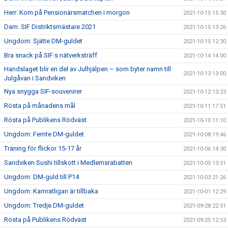
Herr: Kom på Pensionärsmatchen i morgon
2021-10-15 15:30
Dam: SIF Distriktsmästare 2021
2021-10-15 13:26
Ungdom: Sjätte DM-guldet
2021-10-15 12:30
Bra snack på SIF:s nätverksträff
2021-10-14 14:00
Handslaget blir en del av Julhjälpen – som byter namn till
2021-10-13 13:00
Julgåvan i Sandviken
Nya snygga SIF-souvenirer
2021-10-12 13:23
Rösta på månadens mål
2021-10-11 17:51
Rösta på Publikens Rödväst
2021-10-10 11:10
Ungdom: Femte DM-guldet
2021-10-08 19:46
Träning för flickor 15-17 år
2021-10-06 14:30
Sandviken Sushi tillskott i Medlemsrabatten
2021-10-05 13:51
Ungdom: DM-guld till P14
2021-10-03 21:26
Ungdom: Kamratligan är tillbaka
2021-10-01 12:29
Ungdom: Tredje DM-guldet
2021-09-28 22:51
Rösta på Publikens Rödväst
2021-09-25 12:53