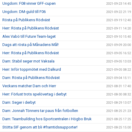
Ungdom: F08 vinner GFF-cupen
2021-09-23 14:45
Ungdom: DM-guld till F06
2021-09-22 21:19
Rösta på Publikens Rödväst
2021-09-19 12:40
Herr: Rösta på Publikens Rödväst
2021-09-11 14:20
Alex Vabö till Future Team-laget
2021-09-10 15:40
Dags att rösta på Månadens Mål!
2021-09-09 20:00
Herr: Rösta på Publikens Rödväst
2021-09-05 16:52
Dam: Stabil seger mot Vaksala
2021-09-05 13:03
Herr: Inför toppmötet med Dalkurd
2021-09-05 08:22
Dam: Rösta på Publikens Rödväst
2021-09-04 15:11
Veckans matcher Dam och Herr
2021-08-31 17:40
Herr: Förlust trots spelövertag i derbyt
2021-08-30 08:32
Dam: Seger i derbyt
2021-08-29 13:07
Dam: Jonnah Tönners tar paus från fotbollen
2021-08-25 21:23
Dam: Teambuilding hos Sportcentralen i Högbo Bruk
2021-08-25 17:25
Stötta SIF genom att bli #framtidssupporter!
2021-08-25 15:00