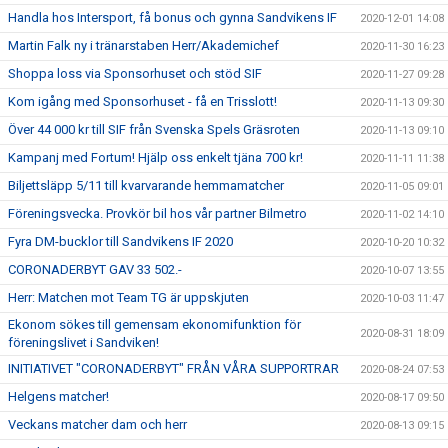
Handla hos Intersport, få bonus och gynna Sandvikens IF
2020-12-01 14:08
Martin Falk ny i tränarstaben Herr/Akademichef
2020-11-30 16:23
Shoppa loss via Sponsorhuset och stöd SIF
2020-11-27 09:28
Kom igång med Sponsorhuset - få en Trisslott!
2020-11-13 09:30
Över 44 000 kr till SIF från Svenska Spels Gräsroten
2020-11-13 09:10
Kampanj med Fortum! Hjälp oss enkelt tjäna 700 kr!
2020-11-11 11:38
Biljettsläpp 5/11 till kvarvarande hemmamatcher
2020-11-05 09:01
Föreningsvecka. Provkör bil hos vår partner Bilmetro
2020-11-02 14:10
Fyra DM-bucklor till Sandvikens IF 2020
2020-10-20 10:32
CORONADERBYT GAV 33 502.-
2020-10-07 13:55
Herr: Matchen mot Team TG är uppskjuten
2020-10-03 11:47
Ekonom sökes till gemensam ekonomifunktion för
2020-08-31 18:09
föreningslivet i Sandviken!
INITIATIVET "CORONADERBYT" FRÅN VÅRA SUPPORTRAR
2020-08-24 07:53
Helgens matcher!
2020-08-17 09:50
Veckans matcher dam och herr
2020-08-13 09:15