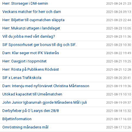
Herr: Storseger i DM-semin
2021-08-24 21:23
Veckans matcher för herr och dam
2021-08-24 09:13
Herr: Biljetter till cupmatchen släppta
2021-08-23 22:44
Herr: Mukunzi uttagen i landslaget
2021-08-23 15:05
Vill du jobba med vårt damlag?
2021-08-23 11:36
SIF Sponsorhuset ger bonus till dig och SIF.
2021-08-23 10:30
Dam: Klar seger mot IFK Västerås
2021-08-22 19:49
Herr: Oavgjort i toppmötet
2021-08-21 19:25
Herr: Rösta på Publikens Rödväst
2021-08-21 12:28
SIF x Lenas Trafikskola
2021-08-20 20:41
Dam: Intervju med nyförvärvet Christina Mårtensson
2021-08-19 19:36
Utökad kapacitet till Umeåmatchen
2021-08-19 10:10
John Junior Igbarumah gjorde Månadens Mål i juli
2021-08-19 09:37
Derbyfeber på O´Learys den 28/8
2021-08-18 15:32
Biljettinformation
2021-08-17 16:03
Omröstning månadens mål
2021-08-17 12:26