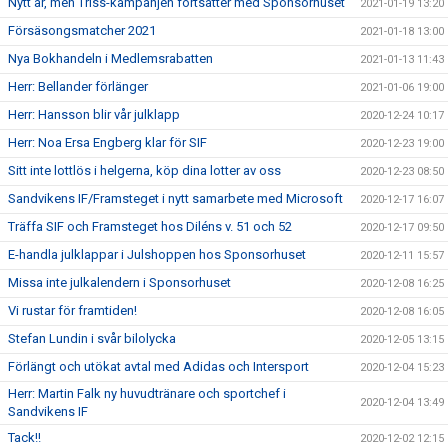
Nytt år, men Triss-kampanjen fortsätter med Sponsorhuset
2021-01-19 13:20
Försäsongsmatcher 2021
2021-01-18 13:00
Nya Bokhandeln i Medlemsrabatten
2021-01-13 11:43
Herr: Bellander förlänger
2021-01-06 19:00
Herr: Hansson blir vår julklapp
2020-12-24 10:17
Herr: Noa Ersa Engberg klar för SIF
2020-12-23 19:00
Sitt inte lottlös i helgerna, köp dina lotter av oss
2020-12-23 08:50
Sandvikens IF/Framsteget i nytt samarbete med Microsoft
2020-12-17 16:07
Träffa SIF och Framsteget hos Diléns v. 51 och 52
2020-12-17 09:50
E-handla julklappar i Julshoppen hos Sponsorhuset
2020-12-11 15:57
Missa inte julkalendern i Sponsorhuset
2020-12-08 16:25
Vi rustar för framtiden!
2020-12-08 16:05
Stefan Lundin i svår bilolycka
2020-12-05 13:15
Förlängt och utökat avtal med Adidas och Intersport
2020-12-04 15:23
Herr: Martin Falk ny huvudtränare och sportchef i
2020-12-04 13:49
Sandvikens IF
Tack!!
2020-12-02 12:15