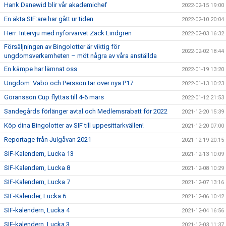
Hank Danewid blir vår akademichef
2022-02-15 19:00
En äkta SIF:are har gått ur tiden
2022-02-10 20:04
Herr: Intervju med nyförvärvet Zack Lindgren
2022-02-03 16:32
Försäljningen av Bingolotter är viktig för
2022-02-02 18:44
ungdomsverkamheten – möt några av våra anställda
En kämpe har lämnat oss
2022-01-19 13:20
Ungdom: Vabö och Persson tar över nya P17
2022-01-13 10:23
Göransson Cup flyttas till 4-6 mars
2022-01-12 21:53
Sandegårds förlänger avtal och Medlemsrabatt för 2022
2021-12-20 15:39
Köp dina Bingolotter av SIF till uppesittarkvällen!
2021-12-20 07:00
Reportage från Julgåvan 2021
2021-12-19 20:15
SIF-Kalendern, Lucka 13
2021-12-13 10:09
SIF-Kalendern, Lucka 8
2021-12-08 10:29
SIF-Kalendern, Lucka 7
2021-12-07 13:16
SIF-Kalender, Lucka 6
2021-12-06 10:42
SIF-kalendern, Lucka 4
2021-12-04 16:56
SIF-kalendern, Lucka 3
2021-12-03 11:37