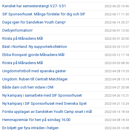
Kansliet har semesterstängt V.27- V.31
2022-06-20 10:46
SIF Sponsorhuset. Många fördelar för dig och SIF
2022-06-17 11:50
Dags igen för Sandviken Youth Camp!
2022-06-14 20:27
Derbyinformation!
2022-06-01 13:50
Rösta på Månadens Mål
2022-05-31 20:00
Bäst i Norrland: Ny supporterkollektion
2022-05-23 13:37
Ebba Ronquist gjorde Månadens Mål
2022-05-12 17:18
Rösta på Månadens Mål
2022-05-03 08:30
Ungdomsfotboll med spanska gäster
2022-04-28 19:33
Ungdom: Ruben till Centralt Matchläger
2022-04-28 13:14
Både dam och herr vidare i DM
2022-04-27 20:08
Ny kampanj i samarbete med SIF Sponsorhuset
2022-04-26 15:21
Ny kampanj i SIF Sponsorhuset med Svenska Spel
2022-04-21 13:24
Första upplagan av Sandviken Youth Camp snart i mål
2022-04-14 18:54
Hemmapremiär för herr på söndag 16.00
2022-04-08 18:33
En biljett ger fyra inträden i helgen
2022-04-05 14:08