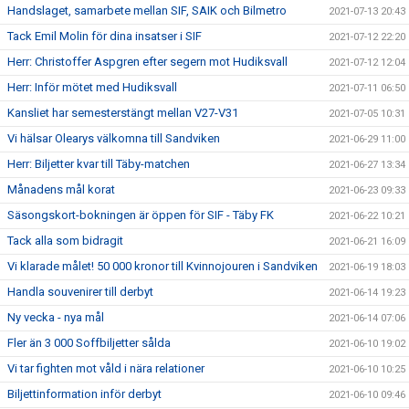
Handslaget, samarbete mellan SIF, SAIK och Bilmetro
2021-07-13 20:43
Tack Emil Molin för dina insatser i SIF
2021-07-12 22:20
Herr: Christoffer Aspgren efter segern mot Hudiksvall
2021-07-12 12:04
Herr: Inför mötet med Hudiksvall
2021-07-11 06:50
Kansliet har semesterstängt mellan V27-V31
2021-07-05 10:31
Vi hälsar Olearys välkomna till Sandviken
2021-06-29 11:00
Herr: Biljetter kvar till Täby-matchen
2021-06-27 13:34
Månadens mål korat
2021-06-23 09:33
Säsongskort-bokningen är öppen för SIF - Täby FK
2021-06-22 10:21
Tack alla som bidragit
2021-06-21 16:09
Vi klarade målet! 50 000 kronor till Kvinnojouren i Sandviken
2021-06-19 18:03
Handla souvenirer till derbyt
2021-06-14 19:23
Ny vecka - nya mål
2021-06-14 07:06
Fler än 3 000 Soffbiljetter sålda
2021-06-10 19:02
Vi tar fighten mot våld i nära relationer
2021-06-10 10:25
Biljettinformation inför derbyt
2021-06-10 09:46