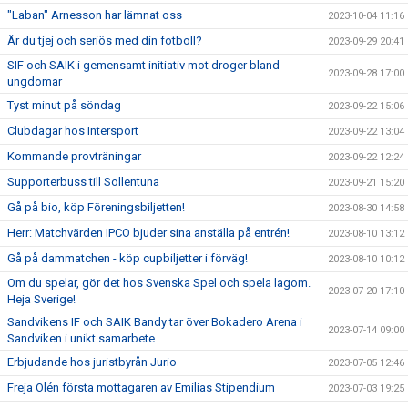
"Laban" Arnesson har lämnat oss
2023-10-04 11:16
Är du tjej och seriös med din fotboll?
2023-09-29 20:41
SIF och SAIK i gemensamt initiativ mot droger bland
2023-09-28 17:00
ungdomar
Tyst minut på söndag
2023-09-22 15:06
Clubdagar hos Intersport
2023-09-22 13:04
Kommande provträningar
2023-09-22 12:24
Supporterbuss till Sollentuna
2023-09-21 15:20
Gå på bio, köp Föreningsbiljetten!
2023-08-30 14:58
Herr: Matchvärden IPCO bjuder sina anställa på entrén!
2023-08-10 13:12
Gå på dammatchen - köp cupbiljetter i förväg!
2023-08-10 10:12
Om du spelar, gör det hos Svenska Spel och spela lagom.
2023-07-20 17:10
Heja Sverige!
Sandvikens IF och SAIK Bandy tar över Bokadero Arena i
2023-07-14 09:00
Sandviken i unikt samarbete
Erbjudande hos juristbyrån Jurio
2023-07-05 12:46
Freja Olén första mottagaren av Emilias Stipendium
2023-07-03 19:25