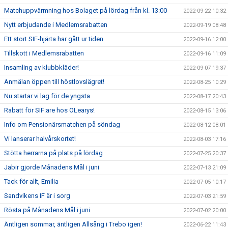
Matchuppvärmning hos Bolaget på lördag från kl. 13:00
2022-09-22 10:32
Nytt erbjudande i Medlemsrabatten
2022-09-19 08:48
Ett stort SIF-hjärta har gått ur tiden
2022-09-16 12:00
Tillskott i Medlemsrabatten
2022-09-16 11:09
Insamling av klubbkläder!
2022-09-07 19:37
Anmälan öppen till höstlovslägret!
2022-08-25 10:29
Nu startar vi lag för de yngsta
2022-08-17 20:43
Rabatt för SIF:are hos OLearys!
2022-08-15 13:06
Info om Pensionärsmatchen på söndag
2022-08-12 08:01
Vi lanserar halvårskortet!
2022-08-03 17:16
Stötta herrarna på plats på lördag
2022-07-25 20:37
Jabir gjorde Månadens Mål i juni
2022-07-13 21:09
Tack för allt, Emilia
2022-07-05 10:17
Sandvikens IF är i sorg
2022-07-03 21:59
Rösta på Månadens Mål i juni
2022-07-02 20:00
Äntligen sommar, äntligen Allsång i Trebo igen!
2022-06-22 11:43