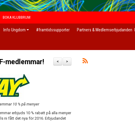
BOKA KLUBBRUM
Info Ungdom
#framtidssupporter
Partners & Medlemserbjudanden
IF-medlemmar!
<
>
dlemmar 10 % på menyer
dlemmar erbjuds 10 % rabatt på alla menyer
 ni fått det nya för 2016. Erbjudandet