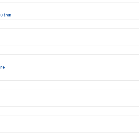
50 åren
nne