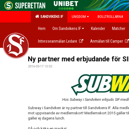
SANDVIKENS IF
UNGDOM
BOLLTROLLARNA
Hem
Om Sandvikens IF
Kalender
Matcher
Intresseanmälan Ledare
Anmälan till Camper
Ny partner med erbjudande för S
2016-03-17 15:02
Hos Subway i Sandviken erbjuds SIF-me
Subway i Sandviken är ny partner till Sandvikens IF. Alla me
mot uppvisande av medlemskort! Medlemskort 2015 gäller tills
gäller ej dagens lunch.
Gå och käka en macka!