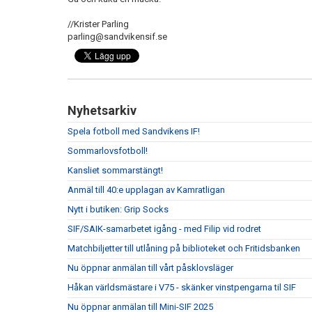
//Krister Parling
parling@sandvikensif.se
Nyhetsarkiv
Spela fotboll med Sandvikens IF!
Sommarlovsfotboll!
Kansliet sommarstängt!
Anmäl till 40:e upplagan av Kamratligan
Nytt i butiken: Grip Socks
SIF/SAIK-samarbetet igång - med Filip vid rodret
Matchbiljetter till utlåning på biblioteket och Fritidsbanken
Nu öppnar anmälan till vårt påsklovsläger
Håkan världsmästare i V75 - skänker vinstpengarna til SIF
Nu öppnar anmälan till Mini-SIF 2025