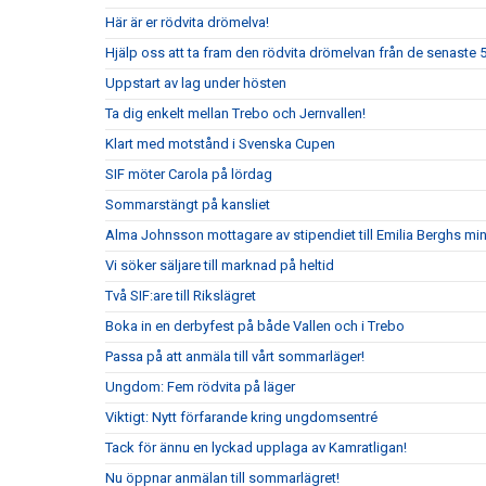
Här är er rödvita drömelva!
Hjälp oss att ta fram den rödvita drömelvan från de senaste 
Uppstart av lag under hösten
Ta dig enkelt mellan Trebo och Jernvallen!
Klart med motstånd i Svenska Cupen
SIF möter Carola på lördag
Sommarstängt på kansliet
Alma Johnsson mottagare av stipendiet till Emilia Berghs mi
Vi söker säljare till marknad på heltid
Två SIF:are till Rikslägret
Boka in en derbyfest på både Vallen och i Trebo
Passa på att anmäla till vårt sommarläger!
Ungdom: Fem rödvita på läger
Viktigt: Nytt förfarande kring ungdomsentré
Tack för ännu en lyckad upplaga av Kamratligan!
Nu öppnar anmälan till sommarlägret!