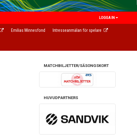
LOGGA IN
Emilias Minnesfond
Intresseanmälan för spelare
MATCHBILJETTER/SÄSONGSKORT
HUVUDPARTNERS