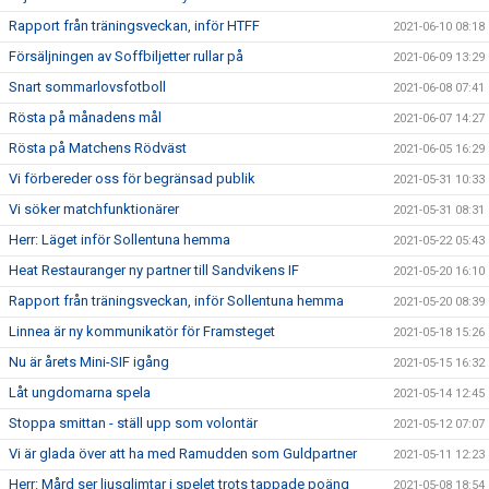
Rapport från träningsveckan, inför HTFF
2021-06-10 08:18
Försäljningen av Soffbiljetter rullar på
2021-06-09 13:29
Snart sommarlovsfotboll
2021-06-08 07:41
Rösta på månadens mål
2021-06-07 14:27
Rösta på Matchens Rödväst
2021-06-05 16:29
Vi förbereder oss för begränsad publik
2021-05-31 10:33
Vi söker matchfunktionärer
2021-05-31 08:31
Herr: Läget inför Sollentuna hemma
2021-05-22 05:43
Heat Restauranger ny partner till Sandvikens IF
2021-05-20 16:10
Rapport från träningsveckan, inför Sollentuna hemma
2021-05-20 08:39
Linnea är ny kommunikatör för Framsteget
2021-05-18 15:26
Nu är årets Mini-SIF igång
2021-05-15 16:32
Låt ungdomarna spela
2021-05-14 12:45
Stoppa smittan - ställ upp som volontär
2021-05-12 07:07
Vi är glada över att ha med Ramudden som Guldpartner
2021-05-11 12:23
Herr: Mård ser ljusglimtar i spelet trots tappade poäng
2021-05-08 18:54