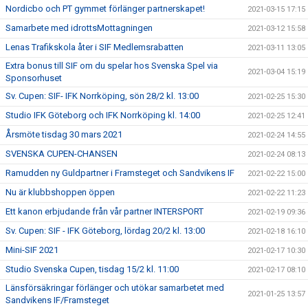
Nordicbo och PT gymmet förlänger partnerskapet!
2021-03-15 17:15
Samarbete med idrottsMottagningen
2021-03-12 15:58
Lenas Trafikskola åter i SIF Medlemsrabatten
2021-03-11 13:05
Extra bonus till SIF om du spelar hos Svenska Spel via
2021-03-04 15:19
Sponsorhuset
Sv. Cupen: SIF- IFK Norrköping, sön 28/2 kl. 13:00
2021-02-25 15:30
Studio IFK Göteborg och IFK Norrköping kl. 14:00
2021-02-25 12:41
Årsmöte tisdag 30 mars 2021
2021-02-24 14:55
SVENSKA CUPEN-CHANSEN
2021-02-24 08:13
Ramudden ny Guldpartner i Framsteget och Sandvikens IF
2021-02-22 15:00
Nu är klubbshoppen öppen
2021-02-22 11:23
Ett kanon erbjudande från vår partner INTERSPORT
2021-02-19 09:36
Sv. Cupen: SIF - IFK Göteborg, lördag 20/2 kl. 13:00
2021-02-18 16:10
Mini-SIF 2021
2021-02-17 10:30
Studio Svenska Cupen, tisdag 15/2 kl. 11:00
2021-02-17 08:10
Länsförsäkringar förlänger och utökar samarbetet med
2021-01-25 13:57
Sandvikens IF/Framsteget