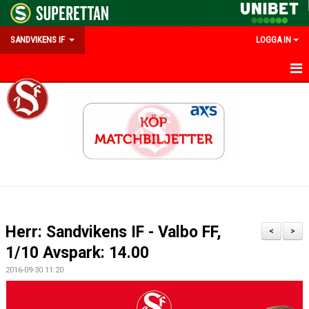
SANDVIKENS IF
LOGGA IN
HEM
OM SANDVIKENS IF
KALENDER
MATCHER
INFO UNGDOM
Herr: Sandvikens IF - Valbo FF,
<
>
#FRAMTIDSSUPPORTER
1/10 Avspark: 14.00
2016-09-30 11:20
PARTNERS & MEDLEMSERBJUDANDEN
EMILIAS MINNESFOND