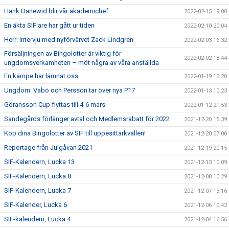
Hank Danewid blir vår akademichef
2022-02-15 19:00
En äkta SIF:are har gått ur tiden
2022-02-10 20:04
Herr: Intervju med nyförvärvet Zack Lindgren
2022-02-03 16:32
Försäljningen av Bingolotter är viktig för
2022-02-02 18:44
ungdomsverkamheten – möt några av våra anställda
En kämpe har lämnat oss
2022-01-19 13:20
Ungdom: Vabö och Persson tar över nya P17
2022-01-13 10:23
Göransson Cup flyttas till 4-6 mars
2022-01-12 21:53
Sandegårds förlänger avtal och Medlemsrabatt för 2022
2021-12-20 15:39
Köp dina Bingolotter av SIF till uppesittarkvällen!
2021-12-20 07:00
Reportage från Julgåvan 2021
2021-12-19 20:15
SIF-Kalendern, Lucka 13
2021-12-13 10:09
SIF-Kalendern, Lucka 8
2021-12-08 10:29
SIF-Kalendern, Lucka 7
2021-12-07 13:16
SIF-Kalender, Lucka 6
2021-12-06 10:42
SIF-kalendern, Lucka 4
2021-12-04 16:56