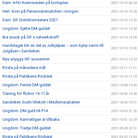
Dam: Inför Kvarnsveden på bortaplan
2021-10-16 06:24
Herr: Kom på Pensionärsmatchen i morgon
2021-10-15 15:30
Dam: SIF Distriktsmästare 2021
2021-10-15 13:26
Ungdom: Sjätte DM-guldet
2021-10-15 12:30
Bra snack på SIF:s nätverksträff
2021-10-14 14:00
Handslaget blir en del av Julhjälpen – som byter namn till
2021-10-13 13:00
Julgåvan i Sandviken
Nya snygga SIF-souvenirer
2021-10-12 13:23
Rösta på månadens mål
2021-10-11 17:51
Rösta på Publikens Rödväst
2021-10-10 11:10
Ungdom: Femte DM-guldet
2021-10-08 19:46
Träning för flickor 15-17 år
2021-10-06 14:30
Sandviken Sushi tillskott i Medlemsrabatten
2021-10-05 13:51
Ungdom: DM-guld till P14
2021-10-03 21:26
Ungdom: Kamratligan är tillbaka
2021-10-01 12:29
Ungdom: Tredje DM-guldet
2021-09-28 22:51
Rösta på Publikens Rödväst
2021-09-25 12:53