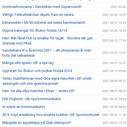
Sommarlovscamp i Sandviken med Supercoach!
2021-05-06
Viktigt: Fotbollsskolan skjuts fram en vecka
2021-05-04 10:07
Extravinster i 50/50-lotteriet vid nästa hemmamatch
2021-04-27 13:54
Öppna träningar för flickor födda 13/14
2021-04-26 16:54
Herr: AIK-lånet fick ta smällar för laget - Bondes slit gav
2021-04-25 17:49
chanser mot Piteå
Sandvikens IF:s Årsmöte 2021 – ett utmanande år men
2021-04-22 12:41
trots det välhanterat
Många ville spela i SIF:s nya lag
2021-04-21 16:47
Uppstart för flickor och pojkar födda 2014
2021-04-19 20:04
Tävla i Guldfemman med dina egna favoriter i SIF under
2021-04-09 08:31
säsongen och vinn grymma priser!
Herr: Se alla våra matcher i Ettan – stötta SIF!
2021-04-07 08:29
Erik Englund - vår nya kommunikatör
2021-04-02 09:44
Vi söker en kommunikatör
2021-03-30 08:29
50 % höjd ersättning hos utvalda butiker i SIF Sponsorhuset
2021-03-24 11:20
Mängder av superklipp på Club Intersport!
2021-03-23 10:15