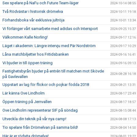
Sex spelare på NaFu och Future Team-läger
2024-10-14 08:55
Två Rödvästar i historisk drömelva
2024-10-11 19:18
Förhandsboka vår exklusiva jultröja
2024-10-01 13:34
Vi förlänger vårt samarbete med adidas och Intersport
2024-09-25 15:37
Välkommen Kalle Norling!
2024-09-17 12:16
Läget i akademin: Längre intervju med Pär Nordström
2024-09-17 10:29
Låna matchbiljetter hos Fritidsbanken
2024-09-16 16:41
Vi bjuder in till öppen träning
2024-09-16 09:13
Fastighetsbyrån bjuder på entrén till matchen mot Skövde
2024-08-28 16:18
på Gavlevallen
Uppstart av lag för flickor och pojkar födda 2018
2024-08-21 13:31
Lär känna Ove Lindholm
2024-08-17 23:49
Öppen träning på Jernvallen
2024-08-17 18:57
Ove Lindholm representerar SIF på söndag
2024-08-15 08:44
Utveckla din teknik på vår nya camp!
2024-08-08 17:13
Tio spelare från Drömelvan på samma bild!
2024-08-04 14:50
Här är er rödvita drömelva!
2024-08-01 19:22