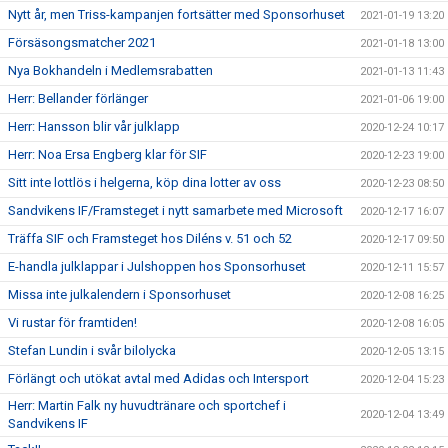
Nytt år, men Triss-kampanjen fortsätter med Sponsorhuset
2021-01-19 13:20
Försäsongsmatcher 2021
2021-01-18 13:00
Nya Bokhandeln i Medlemsrabatten
2021-01-13 11:43
Herr: Bellander förlänger
2021-01-06 19:00
Herr: Hansson blir vår julklapp
2020-12-24 10:17
Herr: Noa Ersa Engberg klar för SIF
2020-12-23 19:00
Sitt inte lottlös i helgerna, köp dina lotter av oss
2020-12-23 08:50
Sandvikens IF/Framsteget i nytt samarbete med Microsoft
2020-12-17 16:07
Träffa SIF och Framsteget hos Diléns v. 51 och 52
2020-12-17 09:50
E-handla julklappar i Julshoppen hos Sponsorhuset
2020-12-11 15:57
Missa inte julkalendern i Sponsorhuset
2020-12-08 16:25
Vi rustar för framtiden!
2020-12-08 16:05
Stefan Lundin i svår bilolycka
2020-12-05 13:15
Förlängt och utökat avtal med Adidas och Intersport
2020-12-04 15:23
Herr: Martin Falk ny huvudtränare och sportchef i
2020-12-04 13:49
Sandvikens IF