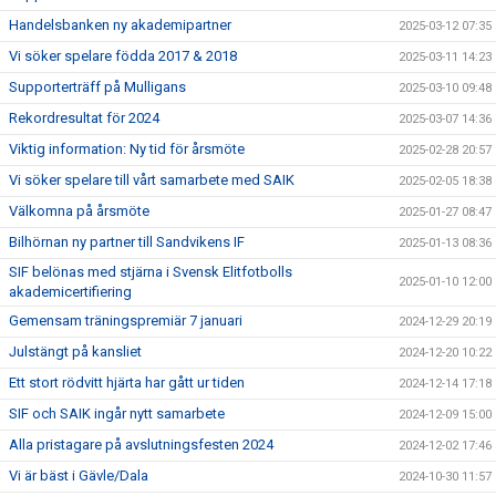
Handelsbanken ny akademipartner
2025-03-12 07:35
Vi söker spelare födda 2017 & 2018
2025-03-11 14:23
Supporterträff på Mulligans
2025-03-10 09:48
Rekordresultat för 2024
2025-03-07 14:36
Viktig information: Ny tid för årsmöte
2025-02-28 20:57
Vi söker spelare till vårt samarbete med SAIK
2025-02-05 18:38
Välkomna på årsmöte
2025-01-27 08:47
Bilhörnan ny partner till Sandvikens IF
2025-01-13 08:36
SIF belönas med stjärna i Svensk Elitfotbolls
2025-01-10 12:00
akademicertifiering
Gemensam träningspremiär 7 januari
2024-12-29 20:19
Julstängt på kansliet
2024-12-20 10:22
Ett stort rödvitt hjärta har gått ur tiden
2024-12-14 17:18
SIF och SAIK ingår nytt samarbete
2024-12-09 15:00
Alla pristagare på avslutningsfesten 2024
2024-12-02 17:46
Vi är bäst i Gävle/Dala
2024-10-30 11:57