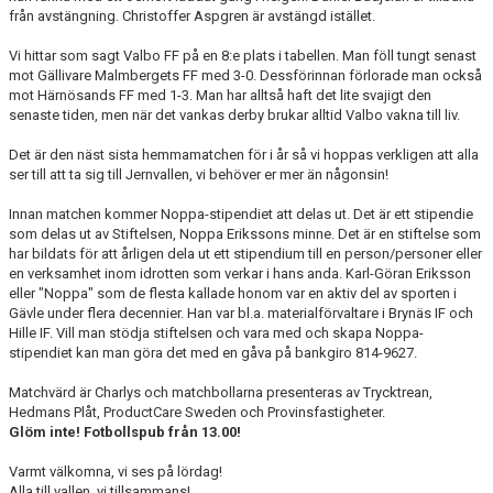
från avstängning. Christoffer Aspgren är avstängd istället.
Vi hittar som sagt Valbo FF på en 8:e plats i tabellen. Man föll tungt senast
mot Gällivare Malmbergets FF med 3-0. Dessförinnan förlorade man också
mot Härnösands FF med 1-3. Man har alltså haft det lite svajigt den
senaste tiden, men när det vankas derby brukar alltid Valbo vakna till liv.
Det är den näst sista hemmamatchen för i år så vi hoppas verkligen att alla
ser till att ta sig till Jernvallen, vi behöver er mer än någonsin!
Innan matchen kommer Noppa-stipendiet att delas ut. Det är ett stipendie
som delas ut av Stiftelsen, Noppa Erikssons minne. Det är en stiftelse som
har bildats för att årligen dela ut ett stipendium till en person/personer eller
en verksamhet inom idrotten som verkar i hans anda. Karl-Göran Eriksson
eller "Noppa" som de flesta kallade honom var en aktiv del av sporten i
Gävle under flera decennier. Han var bl.a. materialförvaltare i Brynäs IF och
Hille IF. Vill man stödja stiftelsen och vara med och skapa Noppa-
stipendiet kan man göra det med en gåva på bankgiro 814-9627.
Matchvärd är Charlys och matchbollarna presenteras av Trycktrean,
Hedmans Plåt, ProductCare Sweden och Provinsfastigheter.
Glöm inte! Fotbollspub från 13.00!
Varmt välkomna, vi ses på lördag!
Alla till vallen, vi tillsammans!