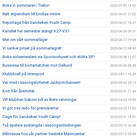
Boka in sommaren i Trebo!
2023-07-03 14:02
Nytt stipendium till Emilias minne
2023-06-27 21:05
Reportage från Sandviken Youth Camp
2023-06-27 18:27
Kansliet har semester stängt V.27-V.31
2023-06-26 09:51
Mer om vårt sommarläger
2023-06-13 19:04
Vi sänker priset på sommarlägret!
2023-06-12 08:43
Boka solsemestern via Sponsorhuset och stötta SIF!
2023-06-08 11:07
Bussresa till bortamatchen mot Dalkurd
2023-05-25 08:48
Klubbkväll på Intersport
2023-04-17 16:29
Var med i säsongslotteriet Jackpotchansen!
2023-04-04 23:13
Kort från årsmötet
2023-03-31 17:34
VIP-klubben bakom två av årets värvningar
2023-03-23 10:05
Vi gör oss redo för premiärerna!
2023-03-22 17:00
Dags för Sandviken Youth Camp!
2023-03-21 14:01
Två spelare avstängda i säsongsinledningen
2023-03-15 20:48
Båtmässa hos vår partner Gestrike Marincenter
2023-03-15 09:04