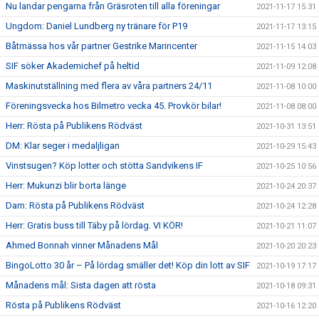
Nu landar pengarna från Gräsroten till alla föreningar
2021-11-17 15:31
Ungdom: Daniel Lundberg ny tränare för P19
2021-11-17 13:15
Båtmässa hos vår partner Gestrike Marincenter
2021-11-15 14:03
SIF söker Akademichef på heltid
2021-11-09 12:08
Maskinutställning med flera av våra partners 24/11
2021-11-08 10:00
Föreningsvecka hos Bilmetro vecka 45. Provkör bilar!
2021-11-08 08:00
Herr: Rösta på Publikens Rödväst
2021-10-31 13:51
DM: Klar seger i medaljligan
2021-10-29 15:43
Vinstsugen? Köp lotter och stötta Sandvikens IF
2021-10-25 10:56
Herr: Mukunzi blir borta länge
2021-10-24 20:37
Dam: Rösta på Publikens Rödväst
2021-10-24 12:28
Herr: Gratis buss till Täby på lördag. VI KÖR!
2021-10-21 11:07
Ahmed Bonnah vinner Månadens Mål
2021-10-20 20:23
BingoLotto 30 år – På lördag smäller det! Köp din lott av SIF
2021-10-19 17:17
Månadens mål: Sista dagen att rösta
2021-10-18 09:31
Rösta på Publikens Rödväst
2021-10-16 12:20