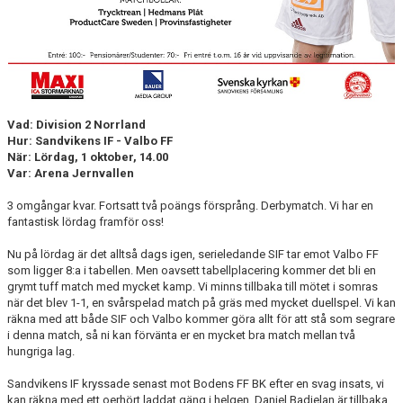
Vad: Division 2 Norrland
Hur: Sandvikens IF - Valbo FF
När: Lördag, 1 oktober, 14.00
Var: Arena Jernvallen
3 omgångar kvar. Fortsatt två poängs försprång. Derbymatch. Vi har en
fantastisk lördag framför oss!
Nu på lördag är det alltså dags igen, serieledande SIF tar emot Valbo FF
som ligger 8:a i tabellen. Men oavsett tabellplacering kommer det bli en
grymt tuff match med mycket kamp. Vi minns tillbaka till mötet i somras
när det blev 1-1, en svårspelad match på gräs med mycket duellspel. Vi kan
räkna med att både SIF och Valbo kommer göra allt för att stå som segrare
i denna match, så ni kan förvänta er en mycket bra match mellan två
hungriga lag.
Sandvikens IF kryssade senast mot Bodens FF BK efter en svag insats, vi
kan räkna med ett oerhört laddat gäng i helgen. Daniel Badjelan är tillbaka