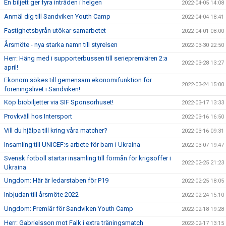
En biljett ger fyra inträden i helgen
2022-04-05 14:08
Anmäl dig till Sandviken Youth Camp
2022-04-04 18:41
Fastighetsbyrån utökar samarbetet
2022-04-01 08:00
Årsmöte - nya starka namn till styrelsen
2022-03-30 22:50
Herr: Häng med i supporterbussen till seriepremiären 2:a
2022-03-28 13:27
april!
Ekonom sökes till gemensam ekonomifunktion för
2022-03-24 15:00
föreningslivet i Sandviken!
Köp biobiljetter via SIF Sponsorhuset!
2022-03-17 13:33
Provkväll hos Intersport
2022-03-16 16:50
Vill du hjälpa till kring våra matcher?
2022-03-16 09:31
Insamling till UNICEF:s arbete för barn i Ukraina
2022-03-07 19:47
Svensk fotboll startar insamling till förmån för krigsoffer i
2022-02-25 21:23
Ukraina
Ungdom: Här är ledarstaben för P19
2022-02-25 18:05
Inbjudan till årsmöte 2022
2022-02-24 15:10
Ungdom: Premiär för Sandviken Youth Camp
2022-02-18 19:28
Herr: Gabrielsson mot Falk i extra träningsmatch
2022-02-17 13:15