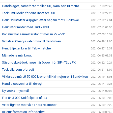
Handslaget, samarbete mellan SIF, SAIK och Bilmetro
2021-07-13 20:43
Tack Emil Molin för dina insatser i SIF
2021-07-12 22:20
Herr: Christoffer Aspgren efter segern mot Hudiksvall
2021-07-12 12:04
Herr: Inför mötet med Hudiksvall
2021-07-11 06:50
Kansliet har semesterstängt mellan V27-V31
2021-07-05 10:31
Vi hälsar Olearys välkomna till Sandviken
2021-06-29 11:00
Herr: Biljetter kvar till Täby-matchen
2021-06-27 13:34
Månadens mål korat
2021-06-23 09:33
Säsongskort-bokningen är öppen för SIF - Täby FK
2021-06-22 10:21
Tack alla som bidragit
2021-06-21 16:09
Vi klarade målet! 50 000 kronor till Kvinnojouren i Sandviken
2021-06-19 18:03
Handla souvenirer till derbyt
2021-06-14 19:23
Ny vecka - nya mål
2021-06-14 07:06
Fler än 3 000 Soffbiljetter sålda
2021-06-10 19:02
Vi tar fighten mot våld i nära relationer
2021-06-10 10:25
Biljettinformation inför derbyt
2021-06-10 09:46