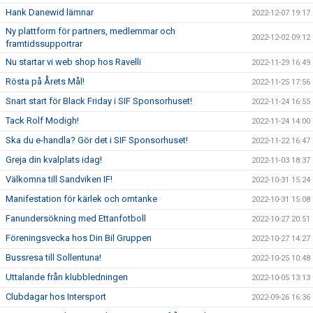
Hank Danewid lämnar
2022-12-07 19:17
Ny plattform för partners, medlemmar och
2022-12-02 09:12
framtidssupportrar
Nu startar vi web shop hos Ravelli
2022-11-29 16:49
Rösta på Årets Mål!
2022-11-25 17:56
Snart start för Black Friday i SIF Sponsorhuset!
2022-11-24 16:55
Tack Rolf Modigh!
2022-11-24 14:00
Ska du e-handla? Gör det i SIF Sponsorhuset!
2022-11-22 16:47
Greja din kvalplats idag!
2022-11-03 18:37
Välkomna till Sandviken IF!
2022-10-31 15:24
Manifestation för kärlek och omtanke
2022-10-31 15:08
Fanundersökning med Ettanfotboll
2022-10-27 20:51
Föreningsvecka hos Din Bil Gruppen
2022-10-27 14:27
Bussresa till Sollentuna!
2022-10-25 10:48
Uttalande från klubbledningen
2022-10-05 13:13
Clubdagar hos Intersport
2022-09-26 16:36