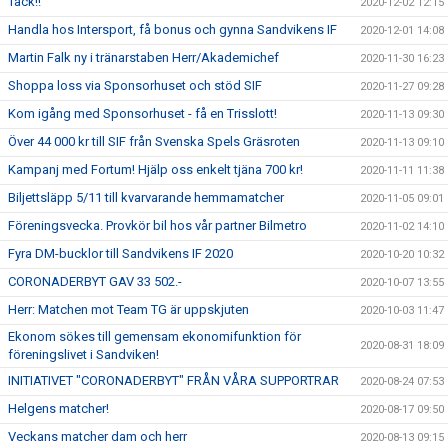
Tack!!
2020-12-02 12:15
Handla hos Intersport, få bonus och gynna Sandvikens IF
2020-12-01 14:08
Martin Falk ny i tränarstaben Herr/Akademichef
2020-11-30 16:23
Shoppa loss via Sponsorhuset och stöd SIF
2020-11-27 09:28
Kom igång med Sponsorhuset - få en Trisslott!
2020-11-13 09:30
Över 44 000 kr till SIF från Svenska Spels Gräsroten
2020-11-13 09:10
Kampanj med Fortum! Hjälp oss enkelt tjäna 700 kr!
2020-11-11 11:38
Biljettsläpp 5/11 till kvarvarande hemmamatcher
2020-11-05 09:01
Föreningsvecka. Provkör bil hos vår partner Bilmetro
2020-11-02 14:10
Fyra DM-bucklor till Sandvikens IF 2020
2020-10-20 10:32
CORONADERBYT GAV 33 502.-
2020-10-07 13:55
Herr: Matchen mot Team TG är uppskjuten
2020-10-03 11:47
Ekonom sökes till gemensam ekonomifunktion för
2020-08-31 18:09
föreningslivet i Sandviken!
INITIATIVET "CORONADERBYT" FRÅN VÅRA SUPPORTRAR
2020-08-24 07:53
Helgens matcher!
2020-08-17 09:50
Veckans matcher dam och herr
2020-08-13 09:15