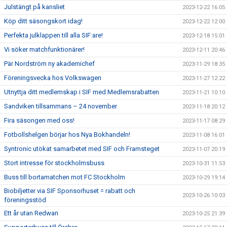
Julstängt på kansliet
2023-12-22 16:05
Köp ditt säsongskort idag!
2023-12-22 12:00
Perfekta julklappen till alla SIF:are!
2023-12-18 15:01
Vi söker matchfunktionärer!
2023-12-11 20:46
Pär Nordström ny akademichef
2023-11-29 18:35
Föreningsvecka hos Volkswagen
2023-11-27 12:22
Utnyttja ditt medlemskap i SIF med Medlemsrabatten
2023-11-21 10:10
Sandviken tillsammans – 24 november
2023-11-18 20:12
Fira säsongen med oss!
2023-11-17 08:29
Fotbollshelgen börjar hos Nya Bokhandeln!
2023-11-08 16:01
Syntronic utökat samarbetet med SIF och Framsteget
2023-11-07 20:19
Stort intresse för stockholmsbuss
2023-10-31 11:53
Buss till bortamatchen mot FC Stockholm
2023-10-29 19:14
Biobiljetter via SIF Sponsorhuset = rabatt och
2023-10-26 10:03
föreningsstöd
Ett år utan Redwan
2023-10-25 21:39