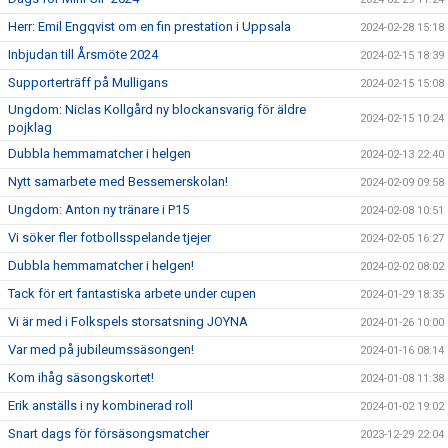
Herr: Emil Engqvist om en fin prestation i Uppsala
2024-02-28 15:18
Inbjudan till Årsmöte 2024
2024-02-15 18:39
Supporterträff på Mulligans
2024-02-15 15:08
Ungdom: Niclas Kollgård ny blockansvarig för äldre
2024-02-15 10:24
pojklag
Dubbla hemmamatcher i helgen
2024-02-13 22:40
Nytt samarbete med Bessemerskolan!
2024-02-09 09:58
Ungdom: Anton ny tränare i P15
2024-02-08 10:51
Vi söker fler fotbollsspelande tjejer
2024-02-05 16:27
Dubbla hemmamatcher i helgen!
2024-02-02 08:02
Tack för ert fantastiska arbete under cupen
2024-01-29 18:35
Vi är med i Folkspels storsatsning JOYNA
2024-01-26 10:00
Var med på jubileumssäsongen!
2024-01-16 08:14
Kom ihåg säsongskortet!
2024-01-08 11:38
Erik anställs i ny kombinerad roll
2024-01-02 19:02
Snart dags för försäsongsmatcher
2023-12-29 22:04