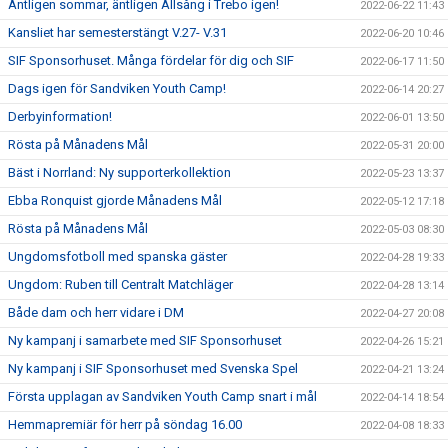
Äntligen sommar, äntligen Allsång i Trebo igen!
2022-06-22 11:43
Kansliet har semesterstängt V.27- V.31
2022-06-20 10:46
SIF Sponsorhuset. Många fördelar för dig och SIF
2022-06-17 11:50
Dags igen för Sandviken Youth Camp!
2022-06-14 20:27
Derbyinformation!
2022-06-01 13:50
Rösta på Månadens Mål
2022-05-31 20:00
Bäst i Norrland: Ny supporterkollektion
2022-05-23 13:37
Ebba Ronquist gjorde Månadens Mål
2022-05-12 17:18
Rösta på Månadens Mål
2022-05-03 08:30
Ungdomsfotboll med spanska gäster
2022-04-28 19:33
Ungdom: Ruben till Centralt Matchläger
2022-04-28 13:14
Både dam och herr vidare i DM
2022-04-27 20:08
Ny kampanj i samarbete med SIF Sponsorhuset
2022-04-26 15:21
Ny kampanj i SIF Sponsorhuset med Svenska Spel
2022-04-21 13:24
Första upplagan av Sandviken Youth Camp snart i mål
2022-04-14 18:54
Hemmapremiär för herr på söndag 16.00
2022-04-08 18:33