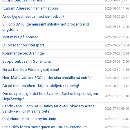
Supporterbuss till Örebro
2023-10-17 20:11
"Laban" Arnesson har lämnat oss
2023-10-04 11:16
Är du tjej och seriös med din fotboll?
2023-09-29 20:41
SIF och SAIK i gemensamt initiativ mot droger bland
2023-09-28 17:00
ungdomar
Tyst minut på söndag
2023-09-22 15:06
Clubdagar hos Intersport
2023-09-22 13:04
Kommande provträningar
2023-09-22 12:24
Supporterbuss till Sollentuna
2023-09-21 15:20
Gå på bio, köp Föreningsbiljetten!
2023-08-30 14:58
Herr: Matchvärden IPCO bjuder sina anställa på entrén!
2023-08-10 13:12
Gå på dammatchen - köp cupbiljetter i förväg!
2023-08-10 10:12
Om du spelar, gör det hos Svenska Spel och spela lagom.
2023-07-20 17:10
Heja Sverige!
Sandvikens IF och SAIK Bandy tar över Bokadero Arena i
2023-07-14 09:00
Sandviken i unikt samarbete
Erbjudande hos juristbyrån Jurio
2023-07-05 12:46
Freja Olén första mottagaren av Emilias Stipendium
2023-07-03 19:25