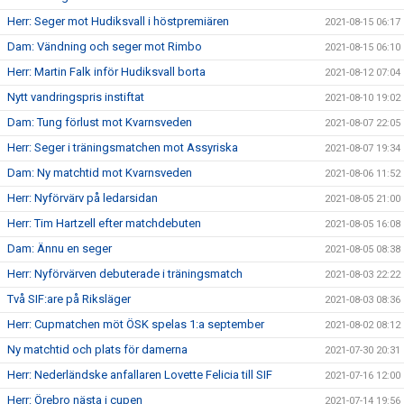
Herr: Seger mot Hudiksvall i höstpremiären
2021-08-15 06:17
Dam: Vändning och seger mot Rimbo
2021-08-15 06:10
Herr: Martin Falk inför Hudiksvall borta
2021-08-12 07:04
Nytt vandringspris instiftat
2021-08-10 19:02
Dam: Tung förlust mot Kvarnsveden
2021-08-07 22:05
Herr: Seger i träningsmatchen mot Assyriska
2021-08-07 19:34
Dam: Ny matchtid mot Kvarnsveden
2021-08-06 11:52
Herr: Nyförvärv på ledarsidan
2021-08-05 21:00
Herr: Tim Hartzell efter matchdebuten
2021-08-05 16:08
Dam: Ännu en seger
2021-08-05 08:38
Herr: Nyförvärven debuterade i träningsmatch
2021-08-03 22:22
Två SIF:are på Riksläger
2021-08-03 08:36
Herr: Cupmatchen möt ÖSK spelas 1:a september
2021-08-02 08:12
Ny matchtid och plats för damerna
2021-07-30 20:31
Herr: Nederländske anfallaren Lovette Felicia till SIF
2021-07-16 12:00
Herr: Örebro nästa i cupen
2021-07-14 19:56