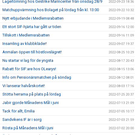
Lagertömning hos Gestrike Marincenter från onsdag 28/9
2022-09-23 18:36
Matchuppvärmning hos Bolaget på lördag från kl. 13:00
2022-09-22 10:32
Nytt erbjudande i Medlemsrabatten
2022-09-19 08:48
Ett stort SIF-hjärta har gått ur tiden
2022-09-16 12:00
Tillskott i Medlemsrabatten
2022-09-16 11:09
Insamling av klubbkläder!
2022-09-07 19:37
Anmälan öppen till höstlovslägret!
2022-08-25 10:29
Nu startar vi lag för de yngsta
2022-08-17 20:43
Rabatt för SIF:are hos OLearys!
2022-08-15 13:06
Info om Pensionärsmatchen på söndag
2022-08-12 08:01
Vi lanserar halvårskortet!
2022-08-03 17:16
Stötta herrarna på plats på lördag
2022-07-25 20:37
Jabir gjorde Månadens Mål i juni
2022-07-13 21:09
Tack för allt, Emilia
2022-07-05 10:17
Sandvikens IF är i sorg
2022-07-03 21:59
Rösta på Månadens Mål i juni
2022-07-02 20:00