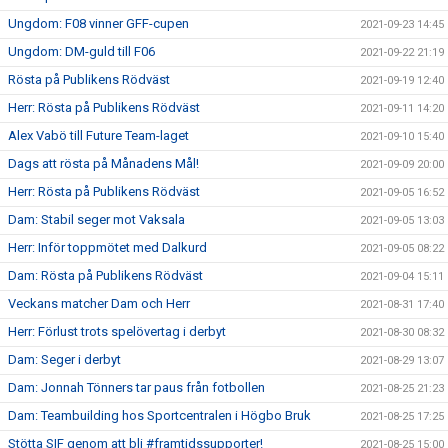
Ungdom: F08 vinner GFF-cupen
2021-09-23 14:45
Ungdom: DM-guld till F06
2021-09-22 21:19
Rösta på Publikens Rödväst
2021-09-19 12:40
Herr: Rösta på Publikens Rödväst
2021-09-11 14:20
Alex Vabö till Future Team-laget
2021-09-10 15:40
Dags att rösta på Månadens Mål!
2021-09-09 20:00
Herr: Rösta på Publikens Rödväst
2021-09-05 16:52
Dam: Stabil seger mot Vaksala
2021-09-05 13:03
Herr: Inför toppmötet med Dalkurd
2021-09-05 08:22
Dam: Rösta på Publikens Rödväst
2021-09-04 15:11
Veckans matcher Dam och Herr
2021-08-31 17:40
Herr: Förlust trots spelövertag i derbyt
2021-08-30 08:32
Dam: Seger i derbyt
2021-08-29 13:07
Dam: Jonnah Tönners tar paus från fotbollen
2021-08-25 21:23
Dam: Teambuilding hos Sportcentralen i Högbo Bruk
2021-08-25 17:25
Stötta SIF genom att bli #framtidssupporter!
2021-08-25 15:00