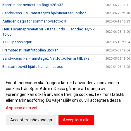
Kansliet har semesterstängt v28-v32
2020-06-29 11:11
Sandvikens IFs Framstegets hjälpinsatser upphör
2020-06-23 21:18
Äntligen dags för sommarlovsfotboll!
2020-06-12 16:23
Herr: Hemmapremiär! SIF - Karlslunds IF, söndag 14/6 kl.
2020-06-08 13:00
16:00
1 000 passningar!
2020-05-10 20:04
Framsteget: Nattfotbollen utökar
2020-05-09 19:04
Sandvikens IFs Framsteget: Nattfotbollen är tillbaka
2020-05-02 19:06
Ett stort rödvitt hjärta har lämnat oss
2020-04-26 13:05
Uppdaterad information från Sandvikens IF med anledning
2020-04-24 15:17
av Coronaviruset
För att hemsidan ska fungera korrekt använder vi nödvändiga
Sandvikens IF ställer om och upprättar servicetjänster i
cookies från SportAdmin. Dessa går inte att stänga av.
2020-04-07 10:25
Coronatider
Föreningen kan också använda frivilliga cookies, t.ex. för statistik
Nu kör vi vår årliga klädprovardag hos intersport. Tis 24/3
eller marknadsföring. Du väljer själv om du vill acceptera dessa.
2020-03-23 09:18
och Ons 25/3
Anpassa dina val
Föreningsdagar hos INTERSPORT.
2020-03-18 20:05
Acceptera nödvändiga
Acceptera alla
Snart startar säsongen 2020. Vill du vara en del av
2020-03-12 09:39
Sandvikens IF?