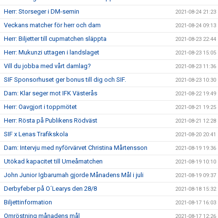
Herr: Storseger i DM-semin
2021-08-24 21:23
Veckans matcher för herr och dam
2021-08-24 09:13
Herr: Biljetter till cupmatchen släppta
2021-08-23 22:44
Herr: Mukunzi uttagen i landslaget
2021-08-23 15:05
Vill du jobba med vårt damlag?
2021-08-23 11:36
SIF Sponsorhuset ger bonus till dig och SIF.
2021-08-23 10:30
Dam: Klar seger mot IFK Västerås
2021-08-22 19:49
Herr: Oavgjort i toppmötet
2021-08-21 19:25
Herr: Rösta på Publikens Rödväst
2021-08-21 12:28
SIF x Lenas Trafikskola
2021-08-20 20:41
Dam: Intervju med nyförvärvet Christina Mårtensson
2021-08-19 19:36
Utökad kapacitet till Umeåmatchen
2021-08-19 10:10
John Junior Igbarumah gjorde Månadens Mål i juli
2021-08-19 09:37
Derbyfeber på O´Learys den 28/8
2021-08-18 15:32
Biljettinformation
2021-08-17 16:03
Omröstning månadens mål
2021-08-17 12:26