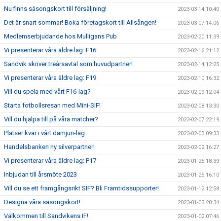
Nu finns säsongskort till försäljning!
2023-03-14 10:40
Det är snart sommar! Boka företagskort till Allsången!
2023-03-07 14:06
Medlemserbjudande hos Mulligans Pub
2023-02-20 11:39
Vi presenterar våra äldre lag: F16
2023-02-16 21:12
Sandvik skriver treårsavtal som huvudpartner!
2023-02-14 12:25
Vi presenterar våra äldre lag: F19
2023-02-10 16:32
Vill du spela med vårt F16-lag?
2023-02-09 12:04
Starta fotbollsresan med Mini-SIF!
2023-02-08 13:30
Vill du hjälpa till på våra matcher?
2023-02-07 22:19
Platser kvar i vårt damjun-lag
2023-02-03 09:33
Handelsbanken ny silverpartner!
2023-02-02 16:27
Vi presenterar våra äldre lag: P17
2023-01-25 18:39
Inbjudan till årsmöte 2023
2023-01-25 16:10
Vill du se ett framgångsrikt SIF? Bli Framtidssupporter!
2023-01-12 12:58
Designa våra säsongskort!
2023-01-03 20:34
Välkommen till Sandvikens IF!
2023-01-02 07:46