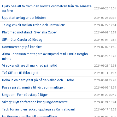
Hjälp oss att ta fram den rödvita drömelvan från de senaste
2024-07-23 13:01
50 åren
Uppstart av lag under hösten
2024-07-23 09:31
Ta dig enkelt mellan Trebo och Jernvallen!
2024-07-22 17:14
Klart med motstånd i Svenska Cupen
2024-07-09 13:59
SIF möter Carola på lördag
2024-07-04 19:51
Sommarstängt på kansliet
2024-07-02 11:55
Alma Johnsson mottagare av stipendiet till Emilia Berghs
2024-06-29 18:47
minne
Vi söker säljare till marknad på heltid
2024-06-28 12:33
Två SIF:are till Rikslägret
2024-06-11 14:17
Boka in en derbyfest på både Vallen och i Trebo
2024-06-04 22:47
Passa på att anmäla till vårt sommarläger!
2024-06-03 13:39
Ungdom: Fem rödvita på läger
2024-05-29 09:49
Viktigt: Nytt förfarande kring ungdomsentré
2024-05-24 10:24
Tack för ännu en lyckad upplaga av Kamratligan!
2024-05-17 13:36
Nu öppnar anmälan till sommarlägret!
2024-05-07 14:29