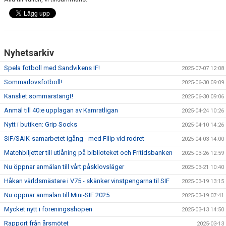
Nyhetsarkiv
Spela fotboll med Sandvikens IF!
2025-07-07 12:08
Sommarlovsfotboll!
2025-06-30 09:09
Kansliet sommarstängt!
2025-06-30 09:06
Anmäl till 40:e upplagan av Kamratligan
2025-04-24 10:26
Nytt i butiken: Grip Socks
2025-04-10 14:26
SIF/SAIK-samarbetet igång - med Filip vid rodret
2025-04-03 14:00
Matchbiljetter till utlåning på biblioteket och Fritidsbanken
2025-03-26 12:59
Nu öppnar anmälan till vårt påsklovsläger
2025-03-21 10:40
Håkan världsmästare i V75 - skänker vinstpengarna til SIF
2025-03-19 13:15
Nu öppnar anmälan till Mini-SIF 2025
2025-03-19 07:41
Mycket nytt i föreningsshopen
2025-03-13 14:50
Rapport från årsmötet
2025-03-13