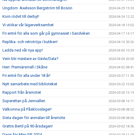
Ungdom: Axelsson Bergström till Bosön
2024-04-29 19:33
Kom rödvit till derbyt!
2024-04-24 12:22
Vi utökar vår lägerverksamhet
2024-04-18 13:02
Fri entré för alla som går på gymnasiet i Sandviken
2024-04-17 14:17
Replika- och retrotröja i butiken!
2024-04-10 20:56
Ladda ned vår nya app!
2024-04-05 10:29
Vem blir mästare av Gävle/Dala?
2024-04-04 20:00
Herr: Premiärsmäll i Skåne
2024-04-02 08:41
Fri entré för alla under 18 år!
2024-03-27 11:35
Nytt samarbete med biblioteket
2024-03-22 10:02
Rapport från årsmötet
2024-03-20 15:19
Superettan på Jernvallen
2024-03-08 16:11
Välkomna på Påsklovsläger!
2024-03-08 08:52
Sista dagen för anmälan till årsmöte
2024-03-08 08:06
Grattis Bertil på 90-årsdagen!
2024-03-02 18:36
Dags för Mini-SIF 2024
2024-02-29 11:24