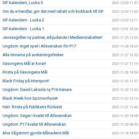
SIF-kalendern, Lucka 3
2021-12-03 11:37
Om du e-handlar, gör det med rabatt och kickback till SIF
2021-12-03 11:05
SIF-kalendern - Lucka 2
2021-12-02 12:11
SIF-kalendern - Lucka 1
2021-12-01 18:24
Jensasgrillen ny partner, erbjudande i Medlemsrabatten!
2021-11-29 13:35
Ungdom: Inget spel i Allsvenskan för P17
2021-11-28 18:29
Alla vinnarna på avslutningsfesten
2021-11-27 16:32
Säsongens Mål är korat!
2021-11-27 11:19
Rösta på Säsongens Mål
2021-11-26 18:34
Black Friday på Intersport!
2021-11-25 11:37
Ungdom: David Laksola ny P16-tränare
2021-11-22 13:03
Black Week hos Sponsorhuset
2021-11-22 12:14
Herr: Rösta på Publikens Rödväst
2021-11-21 15:46
Ungdom: Seger i kvalet till Allsvenskan
2021-11-20 18:08
Ungdom: P17 kvalar till Allsvenskan
2021-11-20 08:34
Alva Sågström gjorde Månadens Mål
2021-11-18 18:03