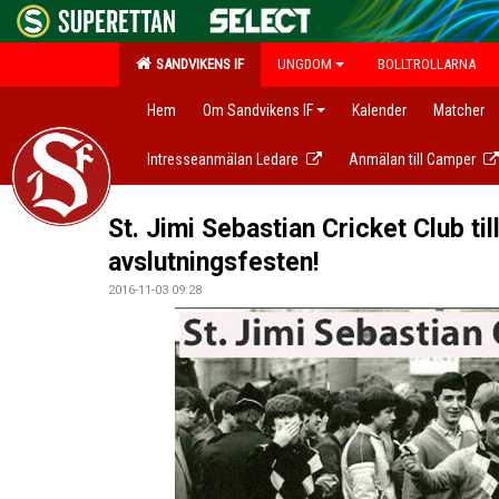
SANDVIKENS IF
UNGDOM
BOLLTROLLARNA
Hem
Om Sandvikens IF
Kalender
Matcher
Intresseanmälan Ledare
Anmälan till Camper
St. Jimi Sebastian Cricket Club til
avslutningsfesten!
2016-11-03 09:28