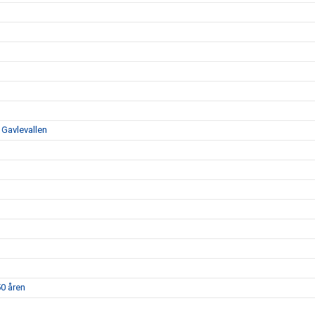
 Gavlevallen
50 åren