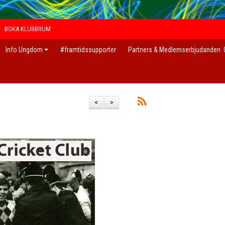
BOKA KLUBBRUM
Info Ungdom
#framtidssupporter
Partners & Medlemserbjudanden
l
<
>