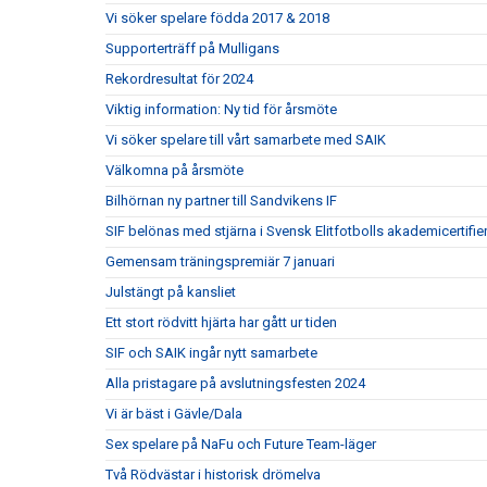
Vi söker spelare födda 2017 & 2018
Supporterträff på Mulligans
Rekordresultat för 2024
Viktig information: Ny tid för årsmöte
Vi söker spelare till vårt samarbete med SAIK
Välkomna på årsmöte
Bilhörnan ny partner till Sandvikens IF
SIF belönas med stjärna i Svensk Elitfotbolls akademicertifie
Gemensam träningspremiär 7 januari
Julstängt på kansliet
Ett stort rödvitt hjärta har gått ur tiden
SIF och SAIK ingår nytt samarbete
Alla pristagare på avslutningsfesten 2024
Vi är bäst i Gävle/Dala
Sex spelare på NaFu och Future Team-läger
Två Rödvästar i historisk drömelva