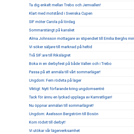
Ta dig enkelt mellan Trebo och Jernvallen!
Klart med motstånd i Svenska Cupen
SIF möter Carola på lördag
Sommarstängt på kansliet
Alma Johnsson mottagare av stipendiet till Emilia Berghs mi
Vi söker säljare till marknad på heltid
Två SIF:are till Rikslägret
Boka in en derbyfest på både Vallen och i Trebo
Passa på att anmäla till vårt sommarläger!
Ungdom: Fem rödvita på läger
Viktigt: Nytt förfarande kring ungdomsentré
Tack för ännu en lyckad upplaga av Kamratligan!
Nu öppnar anmälan till sommarlägret!
Ungdom: Axelsson Bergström till Bosön
Kom rödvit till derbyt!
Vi utökar vår lägerverksamhet