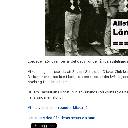
Lördagen 26 november är det dags för den årliga avslutnings
Vi kan nu glatt meddela att St. Jimi Sebastian Cricket Club k
De kommer att spela ett kortare special-set under kvällen, 
spelning för allmänheten.
St. Jimi Sebastian Cricket Club är välkända i SIF-kretsar, de ha
mina vingar en stund.
Vill du veta mer om bandet, klicka här!
Här är en video från deras senaste album.