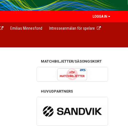
LOGGA IN
Emilias Minnesfond
Intresseanmälan för spelare
MATCHBILJETTER/SÄSONGSKORT
HUVUDPARTNERS