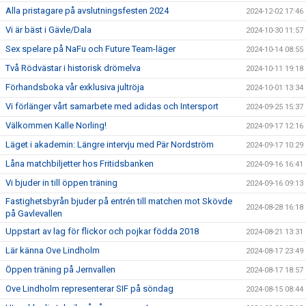
Alla pristagare på avslutningsfesten 2024
2024-12-02 17:46
Vi är bäst i Gävle/Dala
2024-10-30 11:57
Sex spelare på NaFu och Future Team-läger
2024-10-14 08:55
Två Rödvästar i historisk drömelva
2024-10-11 19:18
Förhandsboka vår exklusiva jultröja
2024-10-01 13:34
Vi förlänger vårt samarbete med adidas och Intersport
2024-09-25 15:37
Välkommen Kalle Norling!
2024-09-17 12:16
Läget i akademin: Längre intervju med Pär Nordström
2024-09-17 10:29
Låna matchbiljetter hos Fritidsbanken
2024-09-16 16:41
Vi bjuder in till öppen träning
2024-09-16 09:13
Fastighetsbyrån bjuder på entrén till matchen mot Skövde
2024-08-28 16:18
på Gavlevallen
Uppstart av lag för flickor och pojkar födda 2018
2024-08-21 13:31
Lär känna Ove Lindholm
2024-08-17 23:49
Öppen träning på Jernvallen
2024-08-17 18:57
Ove Lindholm representerar SIF på söndag
2024-08-15 08:44