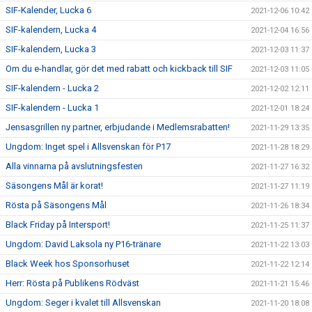
SIF-Kalender, Lucka 6
2021-12-06 10:42
SIF-kalendern, Lucka 4
2021-12-04 16:56
SIF-kalendern, Lucka 3
2021-12-03 11:37
Om du e-handlar, gör det med rabatt och kickback till SIF
2021-12-03 11:05
SIF-kalendern - Lucka 2
2021-12-02 12:11
SIF-kalendern - Lucka 1
2021-12-01 18:24
Jensasgrillen ny partner, erbjudande i Medlemsrabatten!
2021-11-29 13:35
Ungdom: Inget spel i Allsvenskan för P17
2021-11-28 18:29
Alla vinnarna på avslutningsfesten
2021-11-27 16:32
Säsongens Mål är korat!
2021-11-27 11:19
Rösta på Säsongens Mål
2021-11-26 18:34
Black Friday på Intersport!
2021-11-25 11:37
Ungdom: David Laksola ny P16-tränare
2021-11-22 13:03
Black Week hos Sponsorhuset
2021-11-22 12:14
Herr: Rösta på Publikens Rödväst
2021-11-21 15:46
Ungdom: Seger i kvalet till Allsvenskan
2021-11-20 18:08