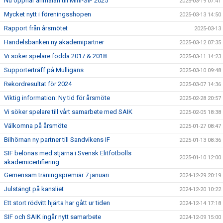
Nu öppnar anmälan till Mini-SIF 2025
2025-03-19 07:41
Mycket nytt i föreningsshopen
2025-03-13 14:50
Rapport från årsmötet
2025-03-13
Handelsbanken ny akademipartner
2025-03-12 07:35
Vi söker spelare födda 2017 & 2018
2025-03-11 14:23
Supporterträff på Mulligans
2025-03-10 09:48
Rekordresultat för 2024
2025-03-07 14:36
Viktig information: Ny tid för årsmöte
2025-02-28 20:57
Vi söker spelare till vårt samarbete med SAIK
2025-02-05 18:38
Välkomna på årsmöte
2025-01-27 08:47
Bilhörnan ny partner till Sandvikens IF
2025-01-13 08:36
SIF belönas med stjärna i Svensk Elitfotbolls
2025-01-10 12:00
akademicertifiering
Gemensam träningspremiär 7 januari
2024-12-29 20:19
Julstängt på kansliet
2024-12-20 10:22
Ett stort rödvitt hjärta har gått ur tiden
2024-12-14 17:18
SIF och SAIK ingår nytt samarbete
2024-12-09 15:00