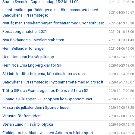
Studio Svenska Cupen, tisdag 15/2 kl. 11:00
2021-02-17 08:10
Länsförsäkringar förlänger och utökar samarbetet med
2021-01-25 13:57
Sandvikens IF/Framsteget
Nytt år, men Triss-kampanjen fortsätter med Sponsorhuset
2021-01-19 13:20
Försäsongsmatcher 2021
2021-01-18 13:00
Nya Bokhandeln i Medlemsrabatten
2021-01-13 11:43
Herr: Bellander förlänger
2021-01-06 19:00
Herr: Hansson blir vår julklapp
2020-12-24 10:17
Herr: Noa Ersa Engberg klar för SIF
2020-12-23 19:00
Sitt inte lottlös i helgerna, köp dina lotter av oss
2020-12-23 08:50
Sandvikens IF/Framsteget i nytt samarbete med Microsoft
2020-12-17 16:07
Träffa SIF och Framsteget hos Diléns v. 51 och 52
2020-12-17 09:50
E-handla julklappar i Julshoppen hos Sponsorhuset
2020-12-11 15:57
Missa inte julkalendern i Sponsorhuset
2020-12-08 16:25
Vi rustar för framtiden!
2020-12-08 16:05
Stefan Lundin i svår bilolycka
2020-12-05 13:15
Förlängt och utökat avtal med Adidas och Intersport
2020-12-04 15:23