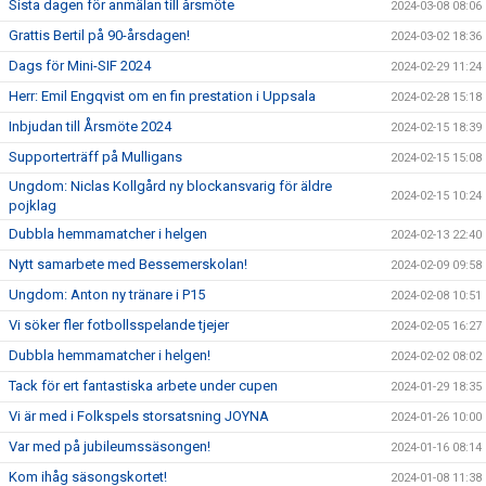
Sista dagen för anmälan till årsmöte
2024-03-08 08:06
Grattis Bertil på 90-årsdagen!
2024-03-02 18:36
Dags för Mini-SIF 2024
2024-02-29 11:24
Herr: Emil Engqvist om en fin prestation i Uppsala
2024-02-28 15:18
Inbjudan till Årsmöte 2024
2024-02-15 18:39
Supporterträff på Mulligans
2024-02-15 15:08
Ungdom: Niclas Kollgård ny blockansvarig för äldre
2024-02-15 10:24
pojklag
Dubbla hemmamatcher i helgen
2024-02-13 22:40
Nytt samarbete med Bessemerskolan!
2024-02-09 09:58
Ungdom: Anton ny tränare i P15
2024-02-08 10:51
Vi söker fler fotbollsspelande tjejer
2024-02-05 16:27
Dubbla hemmamatcher i helgen!
2024-02-02 08:02
Tack för ert fantastiska arbete under cupen
2024-01-29 18:35
Vi är med i Folkspels storsatsning JOYNA
2024-01-26 10:00
Var med på jubileumssäsongen!
2024-01-16 08:14
Kom ihåg säsongskortet!
2024-01-08 11:38