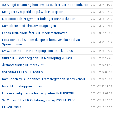
50 % höjd ersättning hos utvalda butiker i SIF Sponsorhuset
2021-03-24 11:20
Mängder av superklipp på Club Intersport!
2021-03-23 10:15
Nordicbo och PT gymmet förlänger partnerskapet!
2021-03-15 17:15
Samarbete med idrottsMottagningen
2021-03-12 15:58
Lenas Trafikskola åter i SIF Medlemsrabatten
2021-03-11 13:05
Extra bonus till SIF om du spelar hos Svenska Spel via
2021-03-04 15:19
Sponsorhuset
Sv. Cupen: SIF- IFK Norrköping, sön 28/2 kl. 13:00
2021-02-25 15:30
Studio IFK Göteborg och IFK Norrköping kl. 14:00
2021-02-25 12:41
Årsmöte tisdag 30 mars 2021
2021-02-24 14:55
SVENSKA CUPEN-CHANSEN
2021-02-24 08:13
Ramudden ny Guldpartner i Framsteget och Sandvikens IF
2021-02-22 15:00
Nu är klubbshoppen öppen
2021-02-22 11:23
Ett kanon erbjudande från vår partner INTERSPORT
2021-02-19 09:36
Sv. Cupen: SIF - IFK Göteborg, lördag 20/2 kl. 13:00
2021-02-18 16:10
Mini-SIF 2021
2021-02-17 10:30