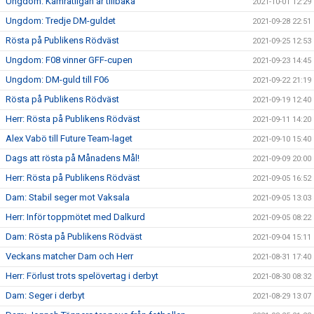
Ungdom: Kamratligan är tillbaka
2021-10-01 12:29
Ungdom: Tredje DM-guldet
2021-09-28 22:51
Rösta på Publikens Rödväst
2021-09-25 12:53
Ungdom: F08 vinner GFF-cupen
2021-09-23 14:45
Ungdom: DM-guld till F06
2021-09-22 21:19
Rösta på Publikens Rödväst
2021-09-19 12:40
Herr: Rösta på Publikens Rödväst
2021-09-11 14:20
Alex Vabö till Future Team-laget
2021-09-10 15:40
Dags att rösta på Månadens Mål!
2021-09-09 20:00
Herr: Rösta på Publikens Rödväst
2021-09-05 16:52
Dam: Stabil seger mot Vaksala
2021-09-05 13:03
Herr: Inför toppmötet med Dalkurd
2021-09-05 08:22
Dam: Rösta på Publikens Rödväst
2021-09-04 15:11
Veckans matcher Dam och Herr
2021-08-31 17:40
Herr: Förlust trots spelövertag i derbyt
2021-08-30 08:32
Dam: Seger i derbyt
2021-08-29 13:07