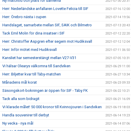
Ny matchtid och plats för damerna
2021-07-30 20:31
Herr: Nederländske anfallaren Lovette Felicia till SIF
2021-07-16 12:00
Herr: Örebro nästa i cupen
2021-07-14 19:56
Handslaget, samarbete mellan SIF, SAIK och Bilmetro
2021-07-13 20:43
Tack Emil Molin för dina insatser i SIF
2021-07-12 22:20
Herr: Christoffer Aspgren efter segern mot Hudiksvall
2021-07-12 12:04
Herr: Inför mötet med Hudiksvall
2021-07-11 06:50
Kansliet har semesterstängt mellan V27-V31
2021-07-05 10:31
Vi hälsar Olearys välkomna till Sandviken
2021-06-29 11:00
Herr: Biljetter kvar till Täby-matchen
2021-06-27 13:34
Månadens mål korat
2021-06-23 09:33
Säsongskort-bokningen är öppen för SIF - Täby FK
2021-06-22 10:21
Tack alla som bidragit
2021-06-21 16:09
Vi klarade målet! 50 000 kronor till Kvinnojouren i Sandviken
2021-06-19 18:03
Handla souvenirer till derbyt
2021-06-14 19:23
Ny vecka - nya mål
2021-06-14 07:06