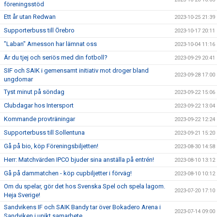
föreningsstöd
Ett år utan Redwan
2023-10-25 21:39
Supporterbuss till Örebro
2023-10-17 20:11
"Laban" Arnesson har lämnat oss
2023-10-04 11:16
Är du tjej och seriös med din fotboll?
2023-09-29 20:41
SIF och SAIK i gemensamt initiativ mot droger bland
2023-09-28 17:00
ungdomar
Tyst minut på söndag
2023-09-22 15:06
Clubdagar hos Intersport
2023-09-22 13:04
Kommande provträningar
2023-09-22 12:24
Supporterbuss till Sollentuna
2023-09-21 15:20
Gå på bio, köp Föreningsbiljetten!
2023-08-30 14:58
Herr: Matchvärden IPCO bjuder sina anställa på entrén!
2023-08-10 13:12
Gå på dammatchen - köp cupbiljetter i förväg!
2023-08-10 10:12
Om du spelar, gör det hos Svenska Spel och spela lagom.
2023-07-20 17:10
Heja Sverige!
Sandvikens IF och SAIK Bandy tar över Bokadero Arena i
2023-07-14 09:00
Sandviken i unikt samarbete