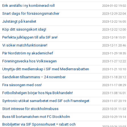
Erik anställs i ny kombinerad roll
2024-01-02 19:02
Snart dags för försäsongsmatcher
2023-12-29 22:04
Julstängt på kansliet
2023-12-22 16:05
Köp ditt säsongskort idag!
2023-12-22 12:00
Perfekta julklappen till alla SIF:are!
2023-12-18 15:01
Vi söker matchfunktionärer!
2023-12-11 20:46
Pär Nordström ny akademichef
2023-11-29 18:35
Föreningsvecka hos Volkswagen
2023-11-27 12:22
Utnyttja ditt medlemskap i SIF med Medlemsrabatten
2023-11-21 10:10
Sandviken tillsammans – 24 november
2023-11-18 20:12
Fira säsongen med oss!
2023-11-17 08:29
Fotbollshelgen börjar hos Nya Bokhandeln!
2023-11-08 16:01
Syntronic utökat samarbetet med SIF och Framsteget
2023-11-07 20:19
Stort intresse för stockholmsbuss
2023-10-31 11:53
Buss till bortamatchen mot FC Stockholm
2023-10-29 19:14
Biobiljetter via SIF Sponsorhuset = rabatt och
2023-10-26 10:03