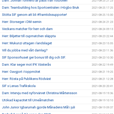
Dam: Jonnah Tönners tar paus från fotbollen
2021-08-25 21:23
Dam: Teambuilding hos Sportcentralen i Högbo Bruk
2021-08-25 17:25
Stötta SIF genom att bli #framtidssupporter!
2021-08-25 15:00
Herr: Storseger i DM-semin
2021-08-24 21:23
Veckans matcher för herr och dam
2021-08-24 09:13
Herr: Biljetter till cupmatchen släppta
2021-08-23 22:44
Herr: Mukunzi uttagen i landslaget
2021-08-23 15:05
Vill du jobba med vårt damlag?
2021-08-23 11:36
SIF Sponsorhuset ger bonus till dig och SIF.
2021-08-23 10:30
Dam: Klar seger mot IFK Västerås
2021-08-22 19:49
Herr: Oavgjort i toppmötet
2021-08-21 19:25
Herr: Rösta på Publikens Rödväst
2021-08-21 12:28
SIF x Lenas Trafikskola
2021-08-20 20:41
Dam: Intervju med nyförvärvet Christina Mårtensson
2021-08-19 19:36
Utökad kapacitet till Umeåmatchen
2021-08-19 10:10
John Junior Igbarumah gjorde Månadens Mål i juli
2021-08-19 09:37