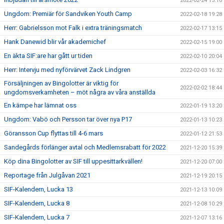
2022-02-24 15:10
Ungdom: Premiär för Sandviken Youth Camp
2022-02-18 19:28
Herr: Gabrielsson mot Falk i extra träningsmatch
2022-02-17 13:15
Hank Danewid blir vår akademichef
2022-02-15 19:00
En äkta SIF:are har gått ur tiden
2022-02-10 20:04
Herr: Intervju med nyförvärvet Zack Lindgren
2022-02-03 16:32
Försäljningen av Bingolotter är viktig för
2022-02-02 18:44
ungdomsverkamheten – möt några av våra anställda
En kämpe har lämnat oss
2022-01-19 13:20
Ungdom: Vabö och Persson tar över nya P17
2022-01-13 10:23
Göransson Cup flyttas till 4-6 mars
2022-01-12 21:53
Sandegårds förlänger avtal och Medlemsrabatt för 2022
2021-12-20 15:39
Köp dina Bingolotter av SIF till uppesittarkvällen!
2021-12-20 07:00
Reportage från Julgåvan 2021
2021-12-19 20:15
SIF-Kalendern, Lucka 13
2021-12-13 10:09
SIF-Kalendern, Lucka 8
2021-12-08 10:29
SIF-Kalendern, Lucka 7
2021-12-07 13:16