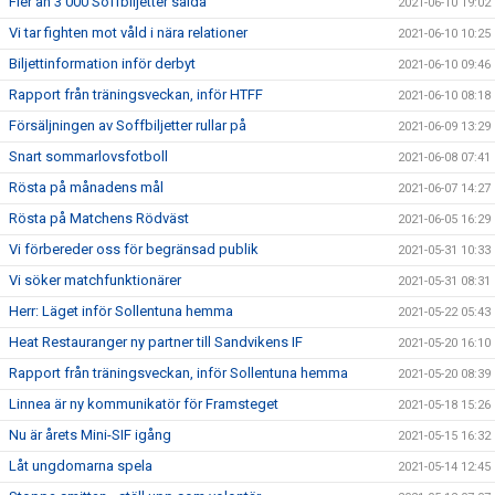
Fler än 3 000 Soffbiljetter sålda
2021-06-10 19:02
Vi tar fighten mot våld i nära relationer
2021-06-10 10:25
Biljettinformation inför derbyt
2021-06-10 09:46
Rapport från träningsveckan, inför HTFF
2021-06-10 08:18
Försäljningen av Soffbiljetter rullar på
2021-06-09 13:29
Snart sommarlovsfotboll
2021-06-08 07:41
Rösta på månadens mål
2021-06-07 14:27
Rösta på Matchens Rödväst
2021-06-05 16:29
Vi förbereder oss för begränsad publik
2021-05-31 10:33
Vi söker matchfunktionärer
2021-05-31 08:31
Herr: Läget inför Sollentuna hemma
2021-05-22 05:43
Heat Restauranger ny partner till Sandvikens IF
2021-05-20 16:10
Rapport från träningsveckan, inför Sollentuna hemma
2021-05-20 08:39
Linnea är ny kommunikatör för Framsteget
2021-05-18 15:26
Nu är årets Mini-SIF igång
2021-05-15 16:32
Låt ungdomarna spela
2021-05-14 12:45