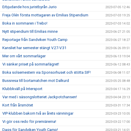
Erbjudande hos juristbyrån Jurio
2023-07-05 12:46
Freja Olén första mottagaren av Emilias Stipendium
2023-07-03 19:25
Boka in sommaren i Trebo!
2023-07-03 14:02
Nytt stipendium till Emilias minne
2023-06-27 21:05
Reportage från Sandviken Youth Camp
2023-06-27 18:27
Kansliet har semester stängt V.27-V.31
2023-06-26 09:51
Mer om vårt sommarläger
2023-06-13 19:04
Vi sänker priset på sommarlägret!
2023-06-12 08:43
Boka solsemestern via Sponsorhuset och stötta SIF!
2023-06-08 11:07
Bussresa till bortamatchen mot Dalkurd
2023-05-25 08:48
Klubbkväll på Intersport
2023-04-17 16:29
Var med i säsongslotteriet Jackpotchansen!
2023-04-04 23:13
Kort från årsmötet
2023-03-31 17:34
VIP-klubben bakom två av årets värvningar
2023-03-23 10:05
Vi gör oss redo för premiärerna!
2023-03-22 17:00
Dags för Sandviken Youth Camp!
2023-03-21 14:01