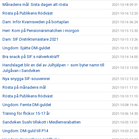
Månadens mål: Sista dagen att rösta
2021-10-18 09:31
Rösta på Publikens Rödväst
2021-10-16 12:20
Dam: Inför Kvarnsveden på bortaplan
2021-10-16 06:24
Herr: Kom på Pensionärsmatchen i morgon
2021-10-15 15:30
Dam: SIF Distriktsmästare 2021
2021-10-15 13:26
Ungdom: Sjätte DM-guldet
2021-10-15 12:30
Bra snack på SIF:s nätverksträff
2021-10-14 14:00
Handslaget blir en del av Julhjälpen – som byter namn till
2021-10-13 13:00
Julgåvan i Sandviken
Nya snygga SIF-souvenirer
2021-10-12 13:23
Rösta på månadens mål
2021-10-11 17:51
Rösta på Publikens Rödväst
2021-10-10 11:10
Ungdom: Femte DM-guldet
2021-10-08 19:46
Träning för flickor 15-17 år
2021-10-06 14:30
Sandviken Sushi tillskott i Medlemsrabatten
2021-10-05 13:51
Ungdom: DM-guld till P14
2021-10-03 21:26