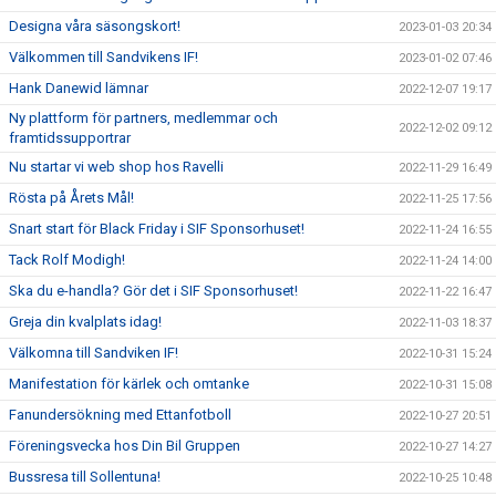
Designa våra säsongskort!
2023-01-03 20:34
Välkommen till Sandvikens IF!
2023-01-02 07:46
Hank Danewid lämnar
2022-12-07 19:17
Ny plattform för partners, medlemmar och
2022-12-02 09:12
framtidssupportrar
Nu startar vi web shop hos Ravelli
2022-11-29 16:49
Rösta på Årets Mål!
2022-11-25 17:56
Snart start för Black Friday i SIF Sponsorhuset!
2022-11-24 16:55
Tack Rolf Modigh!
2022-11-24 14:00
Ska du e-handla? Gör det i SIF Sponsorhuset!
2022-11-22 16:47
Greja din kvalplats idag!
2022-11-03 18:37
Välkomna till Sandviken IF!
2022-10-31 15:24
Manifestation för kärlek och omtanke
2022-10-31 15:08
Fanundersökning med Ettanfotboll
2022-10-27 20:51
Föreningsvecka hos Din Bil Gruppen
2022-10-27 14:27
Bussresa till Sollentuna!
2022-10-25 10:48