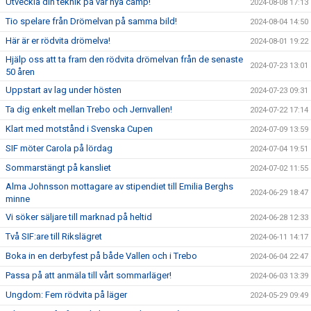
Utveckla din teknik på vår nya camp!
2024-08-08 17:13
Tio spelare från Drömelvan på samma bild!
2024-08-04 14:50
Här är er rödvita drömelva!
2024-08-01 19:22
Hjälp oss att ta fram den rödvita drömelvan från de senaste
2024-07-23 13:01
50 åren
Uppstart av lag under hösten
2024-07-23 09:31
Ta dig enkelt mellan Trebo och Jernvallen!
2024-07-22 17:14
Klart med motstånd i Svenska Cupen
2024-07-09 13:59
SIF möter Carola på lördag
2024-07-04 19:51
Sommarstängt på kansliet
2024-07-02 11:55
Alma Johnsson mottagare av stipendiet till Emilia Berghs
2024-06-29 18:47
minne
Vi söker säljare till marknad på heltid
2024-06-28 12:33
Två SIF:are till Rikslägret
2024-06-11 14:17
Boka in en derbyfest på både Vallen och i Trebo
2024-06-04 22:47
Passa på att anmäla till vårt sommarläger!
2024-06-03 13:39
Ungdom: Fem rödvita på läger
2024-05-29 09:49