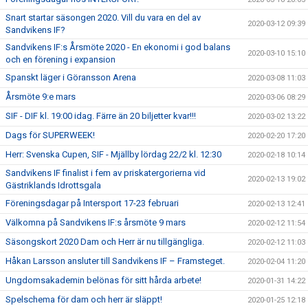
Snart startar säsongen 2020. Vill du vara en del av
2020-03-12 09:39
Sandvikens IF?
Sandvikens IF:s Årsmöte 2020 - En ekonomi i god balans
2020-03-10 15:10
och en förening i expansion
Spanskt läger i Göransson Arena
2020-03-08 11:03
Årsmöte 9:e mars
2020-03-06 08:29
SIF - DIF kl. 19:00 idag. Färre än 20 biljetter kvar!!!
2020-03-02 13:22
Dags för SUPERWEEK!
2020-02-20 17:20
Herr: Svenska Cupen, SIF - Mjällby lördag 22/2 kl. 12:30
2020-02-18 10:14
Sandvikens IF finalist i fem av priskatergorierna vid
2020-02-13 19:02
Gästriklands Idrottsgala
Föreningsdagar på Intersport 17-23 februari
2020-02-13 12:41
Välkomna på Sandvikens IF:s årsmöte 9 mars
2020-02-12 11:54
Säsongskort 2020 Dam och Herr är nu tillgängliga.
2020-02-12 11:03
Håkan Larsson ansluter till Sandvikens IF – Framsteget.
2020-02-04 11:20
Ungdomsakademin belönas för sitt hårda arbete!
2020-01-31 14:22
Spelschema för dam och herr är släppt!
2020-01-25 12:18