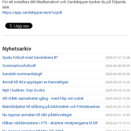
För att installera ditt Medlemskort och Cardskipper trycker du på följande
länk:
https://app.cardskipper.se/e1cvjc8
Nyhetsarkiv
Spela fotboll med Sandvikens IF!
2025-07-07 12:08
Sommarlovsfotboll!
2025-06-30 09:09
Kansliet sommarstängt!
2025-06-30 09:06
Anmäl till 40:e upplagan av Kamratligan
2025-04-24 10:26
Nytt i butiken: Grip Socks
2025-04-10 14:26
SIF/SAIK-samarbetet igång - med Filip vid rodret
2025-04-03 14:00
Matchbiljetter till utlåning på biblioteket och Fritidsbanken
2025-03-26 12:59
Nu öppnar anmälan till vårt påsklovsläger
2025-03-21 10:40
Håkan världsmästare i V75 - skänker vinstpengarna til SIF
2025-03-19 13:15