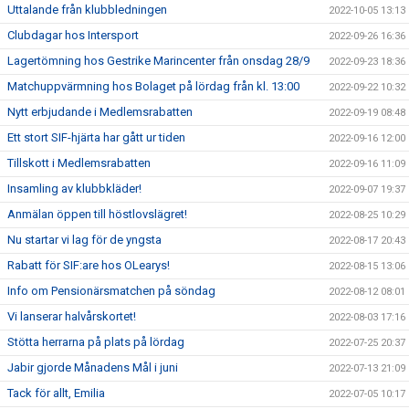
Uttalande från klubbledningen
2022-10-05 13:13
Clubdagar hos Intersport
2022-09-26 16:36
Lagertömning hos Gestrike Marincenter från onsdag 28/9
2022-09-23 18:36
Matchuppvärmning hos Bolaget på lördag från kl. 13:00
2022-09-22 10:32
Nytt erbjudande i Medlemsrabatten
2022-09-19 08:48
Ett stort SIF-hjärta har gått ur tiden
2022-09-16 12:00
Tillskott i Medlemsrabatten
2022-09-16 11:09
Insamling av klubbkläder!
2022-09-07 19:37
Anmälan öppen till höstlovslägret!
2022-08-25 10:29
Nu startar vi lag för de yngsta
2022-08-17 20:43
Rabatt för SIF:are hos OLearys!
2022-08-15 13:06
Info om Pensionärsmatchen på söndag
2022-08-12 08:01
Vi lanserar halvårskortet!
2022-08-03 17:16
Stötta herrarna på plats på lördag
2022-07-25 20:37
Jabir gjorde Månadens Mål i juni
2022-07-13 21:09
Tack för allt, Emilia
2022-07-05 10:17