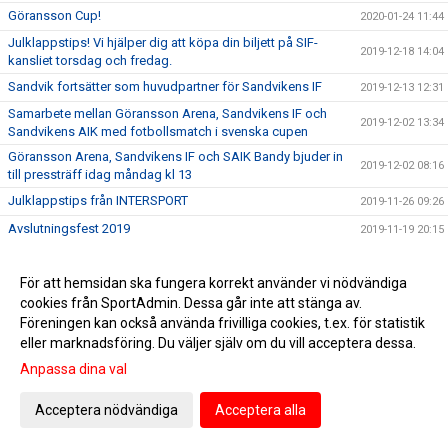
Göransson Cup!
2020-01-24 11:44
Julklappstips! Vi hjälper dig att köpa din biljett på SIF-
2019-12-18 14:04
kansliet torsdag och fredag.
Sandvik fortsätter som huvudpartner för Sandvikens IF
2019-12-13 12:31
Samarbete mellan Göransson Arena, Sandvikens IF och
2019-12-02 13:34
Sandvikens AIK med fotbollsmatch i svenska cupen
Göransson Arena, Sandvikens IF och SAIK Bandy bjuder in
2019-12-02 08:16
till pressträff idag måndag kl 13
Julklappstips från INTERSPORT
2019-11-26 09:26
Avslutningsfest 2019
2019-11-19 20:15
Föreningsvecka. Provkör bil hos Bilmetro vecka 47. Varje
2019-11-18 12:03
provkörning ger 100 kr till SIF!
För att hemsidan ska fungera korrekt använder vi nödvändiga
En vän och kollega har lämnat oss
2019-11-10 16:35
cookies från SportAdmin. Dessa går inte att stänga av.
Föreningen kan också använda frivilliga cookies, t.ex. för statistik
Grattis Ingemar till fri husbilsvecka! Vinnande lottnr: 70
2019-11-05 11:19
eller marknadsföring. Du väljer själv om du vill acceptera dessa.
Herr: Inför SIF - Vasalunds IF
2019-11-02 10:08
Anpassa dina val
Onsdag den 6/11 stänger Intersport sin webbshop för
2019-10-29 15:30
klubbkläder för i år
Acceptera nödvändiga
Acceptera alla
Snart dragning i husbilslotteriet. 2/11 vet vi vem som vinner!
2019-10-28 14:00
Köp en lott och var med i dragningen!