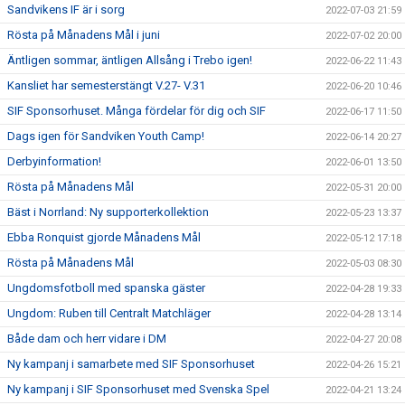
Sandvikens IF är i sorg
2022-07-03 21:59
Rösta på Månadens Mål i juni
2022-07-02 20:00
Äntligen sommar, äntligen Allsång i Trebo igen!
2022-06-22 11:43
Kansliet har semesterstängt V.27- V.31
2022-06-20 10:46
SIF Sponsorhuset. Många fördelar för dig och SIF
2022-06-17 11:50
Dags igen för Sandviken Youth Camp!
2022-06-14 20:27
Derbyinformation!
2022-06-01 13:50
Rösta på Månadens Mål
2022-05-31 20:00
Bäst i Norrland: Ny supporterkollektion
2022-05-23 13:37
Ebba Ronquist gjorde Månadens Mål
2022-05-12 17:18
Rösta på Månadens Mål
2022-05-03 08:30
Ungdomsfotboll med spanska gäster
2022-04-28 19:33
Ungdom: Ruben till Centralt Matchläger
2022-04-28 13:14
Både dam och herr vidare i DM
2022-04-27 20:08
Ny kampanj i samarbete med SIF Sponsorhuset
2022-04-26 15:21
Ny kampanj i SIF Sponsorhuset med Svenska Spel
2022-04-21 13:24