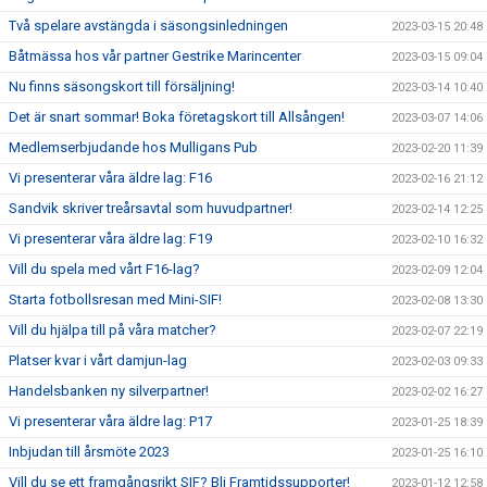
Två spelare avstängda i säsongsinledningen
2023-03-15 20:48
Båtmässa hos vår partner Gestrike Marincenter
2023-03-15 09:04
Nu finns säsongskort till försäljning!
2023-03-14 10:40
Det är snart sommar! Boka företagskort till Allsången!
2023-03-07 14:06
Medlemserbjudande hos Mulligans Pub
2023-02-20 11:39
Vi presenterar våra äldre lag: F16
2023-02-16 21:12
Sandvik skriver treårsavtal som huvudpartner!
2023-02-14 12:25
Vi presenterar våra äldre lag: F19
2023-02-10 16:32
Vill du spela med vårt F16-lag?
2023-02-09 12:04
Starta fotbollsresan med Mini-SIF!
2023-02-08 13:30
Vill du hjälpa till på våra matcher?
2023-02-07 22:19
Platser kvar i vårt damjun-lag
2023-02-03 09:33
Handelsbanken ny silverpartner!
2023-02-02 16:27
Vi presenterar våra äldre lag: P17
2023-01-25 18:39
Inbjudan till årsmöte 2023
2023-01-25 16:10
Vill du se ett framgångsrikt SIF? Bli Framtidssupporter!
2023-01-12 12:58