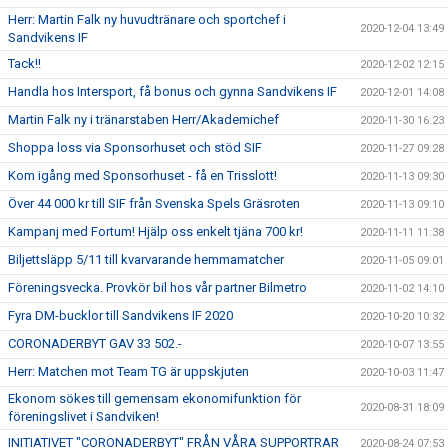
Herr: Martin Falk ny huvudtränare och sportchef i
2020-12-04 13:49
Sandvikens IF
Tack!!
2020-12-02 12:15
Handla hos Intersport, få bonus och gynna Sandvikens IF
2020-12-01 14:08
Martin Falk ny i tränarstaben Herr/Akademichef
2020-11-30 16:23
Shoppa loss via Sponsorhuset och stöd SIF
2020-11-27 09:28
Kom igång med Sponsorhuset - få en Trisslott!
2020-11-13 09:30
Över 44 000 kr till SIF från Svenska Spels Gräsroten
2020-11-13 09:10
Kampanj med Fortum! Hjälp oss enkelt tjäna 700 kr!
2020-11-11 11:38
Biljettsläpp 5/11 till kvarvarande hemmamatcher
2020-11-05 09:01
Föreningsvecka. Provkör bil hos vår partner Bilmetro
2020-11-02 14:10
Fyra DM-bucklor till Sandvikens IF 2020
2020-10-20 10:32
CORONADERBYT GAV 33 502.-
2020-10-07 13:55
Herr: Matchen mot Team TG är uppskjuten
2020-10-03 11:47
Ekonom sökes till gemensam ekonomifunktion för
2020-08-31 18:09
föreningslivet i Sandviken!
INITIATIVET "CORONADERBYT" FRÅN VÅRA SUPPORTRAR
2020-08-24 07:53