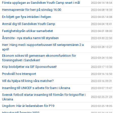
Första upplagan av Sandviken Youth Camp snart i mål
2022-04-14 18:54
Hemmapremiär för herr på söndag 16.00
2022-04-08 18:33
En biljett ger fyra inträden i helgen
2022-04-05 14:08
Anmäl dig till Sandviken Youth Camp
2022-04-04 18:41
Fastighetsbyrån utökar samarbetet
2022-04-01 08:00
Årsmöte - nya starka namn till styrelsen
2022-03-30 22:50
Herr: Häng med i supporterbussen till seriepremiären 2:a
2022-03-28 13:27
april!
Ekonom sökes till gemensam ekonomifunktion för
2022-03-24 15:00
föreningslivet i Sandviken!
Köp biobiljetter via SIF Sponsorhuset!
2022-03-17 13:33
Provkväll hos Intersport
2022-03-16 16:50
Vill du hjälpa till kring våra matcher?
2022-03-16 09:31
Insamling till UNICEF:s arbete för barn i Ukraina
2022-03-07 19:47
Svensk fotboll startar insamling till förmån för krigsoffer i
2022-02-25 21:23
Ukraina
Ungdom: Här är ledarstaben för P19
2022-02-25 18:05
Inbjudan till årsmöte 2022