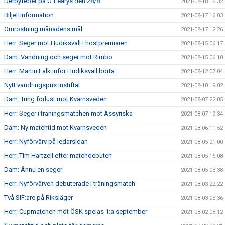
Derbyfeber på O´Learys den 28/8
2021-08-18 15:32
Biljettinformation
2021-08-17 16:03
Omröstning månadens mål
2021-08-17 12:26
Herr: Seger mot Hudiksvall i höstpremiären
2021-08-15 06:17
Dam: Vändning och seger mot Rimbo
2021-08-15 06:10
Herr: Martin Falk inför Hudiksvall borta
2021-08-12 07:04
Nytt vandringspris instiftat
2021-08-10 19:02
Dam: Tung förlust mot Kvarnsveden
2021-08-07 22:05
Herr: Seger i träningsmatchen mot Assyriska
2021-08-07 19:34
Dam: Ny matchtid mot Kvarnsveden
2021-08-06 11:52
Herr: Nyförvärv på ledarsidan
2021-08-05 21:00
Herr: Tim Hartzell efter matchdebuten
2021-08-05 16:08
Dam: Ännu en seger
2021-08-05 08:38
Herr: Nyförvärven debuterade i träningsmatch
2021-08-03 22:22
Två SIF:are på Riksläger
2021-08-03 08:36
Herr: Cupmatchen möt ÖSK spelas 1:a september
2021-08-02 08:12