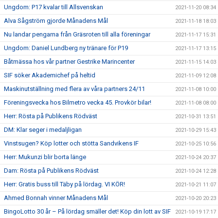
Ungdom: P17 kvalar till Allsvenskan
2021-11-20 08:34
Alva Sågström gjorde Månadens Mål
2021-11-18 18:03
Nu landar pengarna från Gräsroten till alla föreningar
2021-11-17 15:31
Ungdom: Daniel Lundberg ny tränare för P19
2021-11-17 13:15
Båtmässa hos vår partner Gestrike Marincenter
2021-11-15 14:03
SIF söker Akademichef på heltid
2021-11-09 12:08
Maskinutställning med flera av våra partners 24/11
2021-11-08 10:00
Föreningsvecka hos Bilmetro vecka 45. Provkör bilar!
2021-11-08 08:00
Herr: Rösta på Publikens Rödväst
2021-10-31 13:51
DM: Klar seger i medaljligan
2021-10-29 15:43
Vinstsugen? Köp lotter och stötta Sandvikens IF
2021-10-25 10:56
Herr: Mukunzi blir borta länge
2021-10-24 20:37
Dam: Rösta på Publikens Rödväst
2021-10-24 12:28
Herr: Gratis buss till Täby på lördag. VI KÖR!
2021-10-21 11:07
Ahmed Bonnah vinner Månadens Mål
2021-10-20 20:23
BingoLotto 30 år – På lördag smäller det! Köp din lott av SIF
2021-10-19 17:17