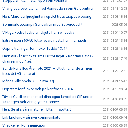
Stoppa smittan - ställ upp som volontär
2021-05-12 07:07
Vi är glada över att ha med Ramudden som Guldpartner
2021-05-11 12:23
Herr: Mård ser ljusglimtar i spelet trots tappade poäng
2021-05-08 18:54
Sommarlovscamp i Sandviken med Supercoach!
2021-05-06
Viktigt: Fotbollsskolan skjuts fram en vecka
2021-05-04 10:07
Extravinster i 50/50-lotteriet vid nästa hemmamatch
2021-04-27 13:54
Öppna träningar för flickor födda 13/14
2021-04-26 16:54
Herr: AIK-lånet fick ta smällar för laget - Bondes slit gav
2021-04-25 17:49
chanser mot Piteå
Sandvikens IF:s Årsmöte 2021 – ett utmanande år men
2021-04-22 12:41
trots det välhanterat
Många ville spela i SIF:s nya lag
2021-04-21 16:47
Uppstart för flickor och pojkar födda 2014
2021-04-19 20:04
Tävla i Guldfemman med dina egna favoriter i SIF under
2021-04-09 08:31
säsongen och vinn grymma priser!
Herr: Se alla våra matcher i Ettan – stötta SIF!
2021-04-07 08:29
Erik Englund - vår nya kommunikatör
2021-04-02 09:44
Vi söker en kommunikatör
2021-03-30 08:29