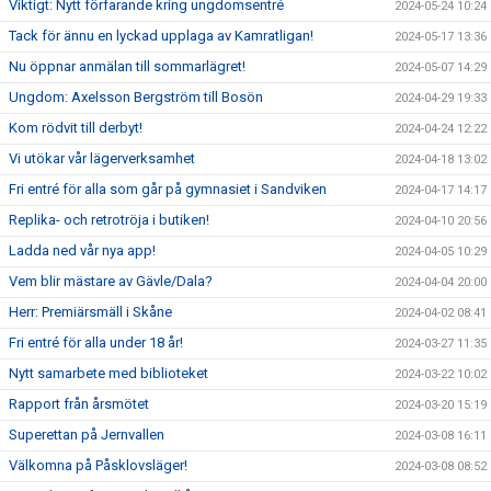
Viktigt: Nytt förfarande kring ungdomsentré
2024-05-24 10:24
Tack för ännu en lyckad upplaga av Kamratligan!
2024-05-17 13:36
Nu öppnar anmälan till sommarlägret!
2024-05-07 14:29
Ungdom: Axelsson Bergström till Bosön
2024-04-29 19:33
Kom rödvit till derbyt!
2024-04-24 12:22
Vi utökar vår lägerverksamhet
2024-04-18 13:02
Fri entré för alla som går på gymnasiet i Sandviken
2024-04-17 14:17
Replika- och retrotröja i butiken!
2024-04-10 20:56
Ladda ned vår nya app!
2024-04-05 10:29
Vem blir mästare av Gävle/Dala?
2024-04-04 20:00
Herr: Premiärsmäll i Skåne
2024-04-02 08:41
Fri entré för alla under 18 år!
2024-03-27 11:35
Nytt samarbete med biblioteket
2024-03-22 10:02
Rapport från årsmötet
2024-03-20 15:19
Superettan på Jernvallen
2024-03-08 16:11
Välkomna på Påsklovsläger!
2024-03-08 08:52