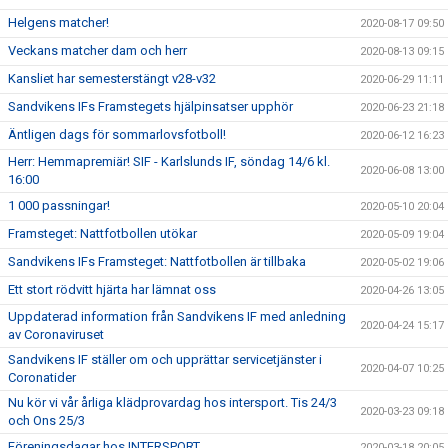
Helgens matcher!
2020-08-17 09:50
Veckans matcher dam och herr
2020-08-13 09:15
Kansliet har semesterstängt v28-v32
2020-06-29 11:11
Sandvikens IFs Framstegets hjälpinsatser upphör
2020-06-23 21:18
Äntligen dags för sommarlovsfotboll!
2020-06-12 16:23
Herr: Hemmapremiär! SIF - Karlslunds IF, söndag 14/6 kl.
2020-06-08 13:00
16:00
1 000 passningar!
2020-05-10 20:04
Framsteget: Nattfotbollen utökar
2020-05-09 19:04
Sandvikens IFs Framsteget: Nattfotbollen är tillbaka
2020-05-02 19:06
Ett stort rödvitt hjärta har lämnat oss
2020-04-26 13:05
Uppdaterad information från Sandvikens IF med anledning
2020-04-24 15:17
av Coronaviruset
Sandvikens IF ställer om och upprättar servicetjänster i
2020-04-07 10:25
Coronatider
Nu kör vi vår årliga klädprovardag hos intersport. Tis 24/3
2020-03-23 09:18
och Ons 25/3
Föreningsdagar hos INTERSPORT.
2020-03-18 20:05