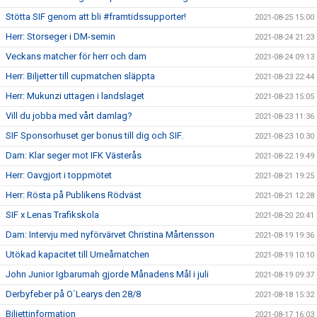
Stötta SIF genom att bli #framtidssupporter!
2021-08-25 15:00
Herr: Storseger i DM-semin
2021-08-24 21:23
Veckans matcher för herr och dam
2021-08-24 09:13
Herr: Biljetter till cupmatchen släppta
2021-08-23 22:44
Herr: Mukunzi uttagen i landslaget
2021-08-23 15:05
Vill du jobba med vårt damlag?
2021-08-23 11:36
SIF Sponsorhuset ger bonus till dig och SIF.
2021-08-23 10:30
Dam: Klar seger mot IFK Västerås
2021-08-22 19:49
Herr: Oavgjort i toppmötet
2021-08-21 19:25
Herr: Rösta på Publikens Rödväst
2021-08-21 12:28
SIF x Lenas Trafikskola
2021-08-20 20:41
Dam: Intervju med nyförvärvet Christina Mårtensson
2021-08-19 19:36
Utökad kapacitet till Umeåmatchen
2021-08-19 10:10
John Junior Igbarumah gjorde Månadens Mål i juli
2021-08-19 09:37
Derbyfeber på O´Learys den 28/8
2021-08-18 15:32
Biljettinformation
2021-08-17 16:03