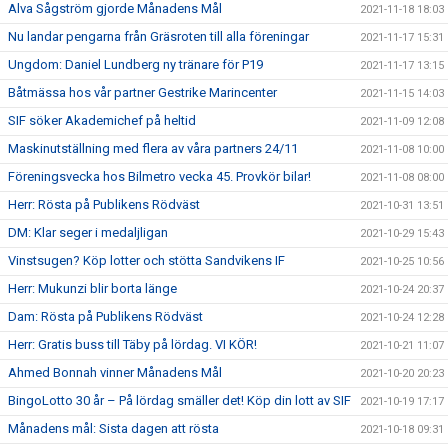
Alva Sågström gjorde Månadens Mål
2021-11-18 18:03
Nu landar pengarna från Gräsroten till alla föreningar
2021-11-17 15:31
Ungdom: Daniel Lundberg ny tränare för P19
2021-11-17 13:15
Båtmässa hos vår partner Gestrike Marincenter
2021-11-15 14:03
SIF söker Akademichef på heltid
2021-11-09 12:08
Maskinutställning med flera av våra partners 24/11
2021-11-08 10:00
Föreningsvecka hos Bilmetro vecka 45. Provkör bilar!
2021-11-08 08:00
Herr: Rösta på Publikens Rödväst
2021-10-31 13:51
DM: Klar seger i medaljligan
2021-10-29 15:43
Vinstsugen? Köp lotter och stötta Sandvikens IF
2021-10-25 10:56
Herr: Mukunzi blir borta länge
2021-10-24 20:37
Dam: Rösta på Publikens Rödväst
2021-10-24 12:28
Herr: Gratis buss till Täby på lördag. VI KÖR!
2021-10-21 11:07
Ahmed Bonnah vinner Månadens Mål
2021-10-20 20:23
BingoLotto 30 år – På lördag smäller det! Köp din lott av SIF
2021-10-19 17:17
Månadens mål: Sista dagen att rösta
2021-10-18 09:31