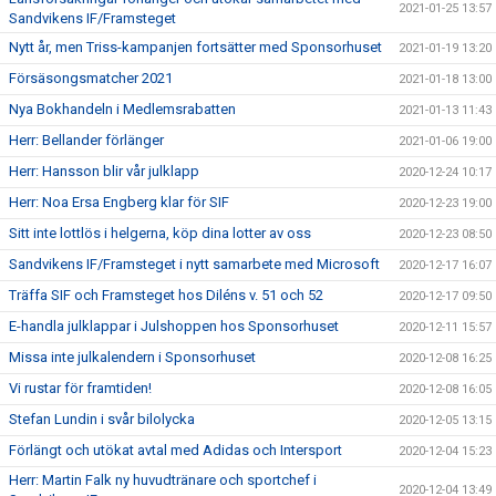
2021-01-25 13:57
Sandvikens IF/Framsteget
Nytt år, men Triss-kampanjen fortsätter med Sponsorhuset
2021-01-19 13:20
Försäsongsmatcher 2021
2021-01-18 13:00
Nya Bokhandeln i Medlemsrabatten
2021-01-13 11:43
Herr: Bellander förlänger
2021-01-06 19:00
Herr: Hansson blir vår julklapp
2020-12-24 10:17
Herr: Noa Ersa Engberg klar för SIF
2020-12-23 19:00
Sitt inte lottlös i helgerna, köp dina lotter av oss
2020-12-23 08:50
Sandvikens IF/Framsteget i nytt samarbete med Microsoft
2020-12-17 16:07
Träffa SIF och Framsteget hos Diléns v. 51 och 52
2020-12-17 09:50
E-handla julklappar i Julshoppen hos Sponsorhuset
2020-12-11 15:57
Missa inte julkalendern i Sponsorhuset
2020-12-08 16:25
Vi rustar för framtiden!
2020-12-08 16:05
Stefan Lundin i svår bilolycka
2020-12-05 13:15
Förlängt och utökat avtal med Adidas och Intersport
2020-12-04 15:23
Herr: Martin Falk ny huvudtränare och sportchef i
2020-12-04 13:49