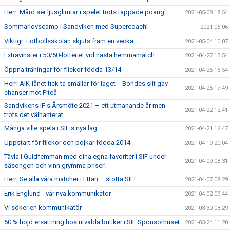
Herr: Mård ser ljusglimtar i spelet trots tappade poäng
2021-05-08 18:54
Sommarlovscamp i Sandviken med Supercoach!
2021-05-06
Viktigt: Fotbollsskolan skjuts fram en vecka
2021-05-04 10:07
Extravinster i 50/50-lotteriet vid nästa hemmamatch
2021-04-27 13:54
Öppna träningar för flickor födda 13/14
2021-04-26 16:54
Herr: AIK-lånet fick ta smällar för laget - Bondes slit gav
2021-04-25 17:49
chanser mot Piteå
Sandvikens IF:s Årsmöte 2021 – ett utmanande år men
2021-04-22 12:41
trots det välhanterat
Många ville spela i SIF:s nya lag
2021-04-21 16:47
Uppstart för flickor och pojkar födda 2014
2021-04-19 20:04
Tävla i Guldfemman med dina egna favoriter i SIF under
2021-04-09 08:31
säsongen och vinn grymma priser!
Herr: Se alla våra matcher i Ettan – stötta SIF!
2021-04-07 08:29
Erik Englund - vår nya kommunikatör
2021-04-02 09:44
Vi söker en kommunikatör
2021-03-30 08:29
50 % höjd ersättning hos utvalda butiker i SIF Sponsorhuset
2021-03-24 11:20