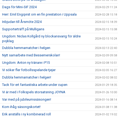
Dags för Mini-SIF 2024
2024-02-29 11:24
Herr: Emil Engqvist om en fin prestation i Uppsala
2024-02-28 15:18
Inbjudan till Årsmöte 2024
2024-02-15 18:39
Supporterträff på Mulligans
2024-02-15 15:08
Ungdom: Niclas Kollgård ny blockansvarig för äldre
2024-02-15 10:24
pojklag
Dubbla hemmamatcher i helgen
2024-02-13 22:40
Nytt samarbete med Bessemerskolan!
2024-02-09 09:58
Ungdom: Anton ny tränare i P15
2024-02-08 10:51
Vi söker fler fotbollsspelande tjejer
2024-02-05 16:27
Dubbla hemmamatcher i helgen!
2024-02-02 08:02
Tack för ert fantastiska arbete under cupen
2024-01-29 18:35
Vi är med i Folkspels storsatsning JOYNA
2024-01-26 10:00
Var med på jubileumssäsongen!
2024-01-16 08:14
Kom ihåg säsongskortet!
2024-01-08 11:38
Erik anställs i ny kombinerad roll
2024-01-02 19:02