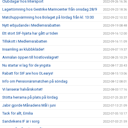
Clubdagar hos Intersport
2022-09-26 16:36
Lagertömning hos Gestrike Marincenter från onsdag 28/9
2022-09-23 18:36
Matchuppvärmning hos Bolaget på lördag från kl. 13:00
2022-09-22 10:32
Nytt erbjudande i Medlemsrabatten
2022-09-19 08:48
Ett stort SIF-hjärta har gått ur tiden
2022-09-16 12:00
Tillskott i Medlemsrabatten
2022-09-16 11:09
Insamling av klubbkläder!
2022-09-07 19:37
Anmälan öppen till höstlovslägret!
2022-08-25 10:29
Nu startar vi lag för de yngsta
2022-08-17 20:43
Rabatt för SIF:are hos OLearys!
2022-08-15 13:06
Info om Pensionärsmatchen på söndag
2022-08-12 08:01
Vi lanserar halvårskortet!
2022-08-03 17:16
Stötta herrarna på plats på lördag
2022-07-25 20:37
Jabir gjorde Månadens Mål i juni
2022-07-13 21:09
Tack för allt, Emilia
2022-07-05 10:17
Sandvikens IF är i sorg
2022-07-03 21:59