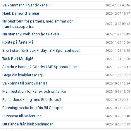
Välkommen till Sandvikens IF!
2023-01-02 07:46
Hank Danewid lämnar
2022-12-07 19:17
Ny plattform för partners, medlemmar och
2022-12-02 09:12
framtidssupportrar
Nu startar vi web shop hos Ravelli
2022-11-29 16:49
Rösta på Årets Mål!
2022-11-25 17:56
Snart start för Black Friday i SIF Sponsorhuset!
2022-11-24 16:55
Tack Rolf Modigh!
2022-11-24 14:00
Ska du e-handla? Gör det i SIF Sponsorhuset!
2022-11-22 16:47
Greja din kvalplats idag!
2022-11-03 18:37
Välkomna till Sandviken IF!
2022-10-31 15:24
Manifestation för kärlek och omtanke
2022-10-31 15:08
Fanundersökning med Ettanfotboll
2022-10-27 20:51
Föreningsvecka hos Din Bil Gruppen
2022-10-27 14:27
Bussresa till Sollentuna!
2022-10-25 10:48
Uttalande från klubbledningen
2022-10-05 13:13