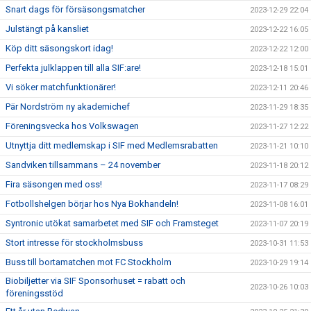
Snart dags för försäsongsmatcher
2023-12-29 22:04
Julstängt på kansliet
2023-12-22 16:05
Köp ditt säsongskort idag!
2023-12-22 12:00
Perfekta julklappen till alla SIF:are!
2023-12-18 15:01
Vi söker matchfunktionärer!
2023-12-11 20:46
Pär Nordström ny akademichef
2023-11-29 18:35
Föreningsvecka hos Volkswagen
2023-11-27 12:22
Utnyttja ditt medlemskap i SIF med Medlemsrabatten
2023-11-21 10:10
Sandviken tillsammans – 24 november
2023-11-18 20:12
Fira säsongen med oss!
2023-11-17 08:29
Fotbollshelgen börjar hos Nya Bokhandeln!
2023-11-08 16:01
Syntronic utökat samarbetet med SIF och Framsteget
2023-11-07 20:19
Stort intresse för stockholmsbuss
2023-10-31 11:53
Buss till bortamatchen mot FC Stockholm
2023-10-29 19:14
Biobiljetter via SIF Sponsorhuset = rabatt och
2023-10-26 10:03
föreningsstöd