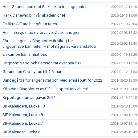
Herr: Gabrielsson mot Falk i extra träningsmatch
2022-02-17 13:15
Hank Danewid blir vår akademichef
2022-02-15 19:00
En äkta SIF:are har gått ur tiden
2022-02-10 20:04
Herr: Intervju med nyförvärvet Zack Lindgren
2022-02-03 16:32
Försäljningen av Bingolotter är viktig för
2022-02-02 18:44
ungdomsverkamheten – möt några av våra anställda
En kämpe har lämnat oss
2022-01-19 13:20
Ungdom: Vabö och Persson tar över nya P17
2022-01-13 10:23
Göransson Cup flyttas till 4-6 mars
2022-01-12 21:53
Sandegårds förlänger avtal och Medlemsrabatt för 2022
2021-12-20 15:39
Köp dina Bingolotter av SIF till uppesittarkvällen!
2021-12-20 07:00
Reportage från Julgåvan 2021
2021-12-19 20:15
SIF-Kalendern, Lucka 13
2021-12-13 10:09
SIF-Kalendern, Lucka 8
2021-12-08 10:29
SIF-Kalendern, Lucka 7
2021-12-07 13:16
SIF-Kalender, Lucka 6
2021-12-06 10:42