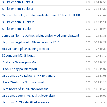
SIF-kalendern, Lucka 4
2021-12-04 16:56
SIF-kalendern, Lucka 3
2021-12-03 11:37
Om du e-handlar, gör det med rabatt och kickback till SIF
2021-12-03 11:05
SIF-kalendern - Lucka 2
2021-12-02 12:11
SIF-kalendern - Lucka 1
2021-12-01 18:24
Jensasgrillen ny partner, erbjudande i Medlemsrabatten!
2021-11-29 13:35
Ungdom: Inget spel i Allsvenskan för P17
2021-11-28 18:29
Alla vinnarna på avslutningsfesten
2021-11-27 16:32
Säsongens Mål är korat!
2021-11-27 11:19
Rösta på Säsongens Mål
2021-11-26 18:34
Black Friday på Intersport!
2021-11-25 11:37
Ungdom: David Laksola ny P16-tränare
2021-11-22 13:03
Black Week hos Sponsorhuset
2021-11-22 12:14
Herr: Rösta på Publikens Rödväst
2021-11-21 15:46
Ungdom: Seger i kvalet till Allsvenskan
2021-11-20 18:08
Ungdom: P17 kvalar till Allsvenskan
2021-11-20 08:34