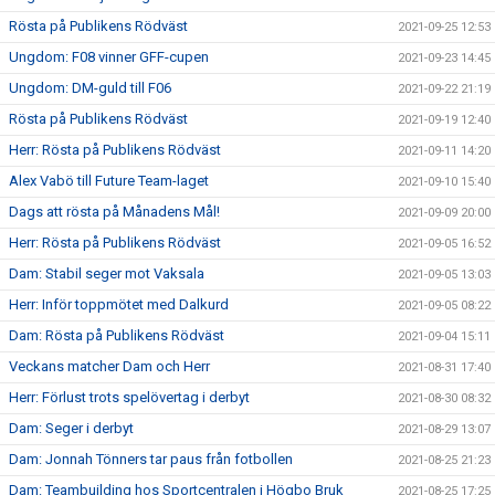
Rösta på Publikens Rödväst
2021-09-25 12:53
Ungdom: F08 vinner GFF-cupen
2021-09-23 14:45
Ungdom: DM-guld till F06
2021-09-22 21:19
Rösta på Publikens Rödväst
2021-09-19 12:40
Herr: Rösta på Publikens Rödväst
2021-09-11 14:20
Alex Vabö till Future Team-laget
2021-09-10 15:40
Dags att rösta på Månadens Mål!
2021-09-09 20:00
Herr: Rösta på Publikens Rödväst
2021-09-05 16:52
Dam: Stabil seger mot Vaksala
2021-09-05 13:03
Herr: Inför toppmötet med Dalkurd
2021-09-05 08:22
Dam: Rösta på Publikens Rödväst
2021-09-04 15:11
Veckans matcher Dam och Herr
2021-08-31 17:40
Herr: Förlust trots spelövertag i derbyt
2021-08-30 08:32
Dam: Seger i derbyt
2021-08-29 13:07
Dam: Jonnah Tönners tar paus från fotbollen
2021-08-25 21:23
Dam: Teambuilding hos Sportcentralen i Högbo Bruk
2021-08-25 17:25