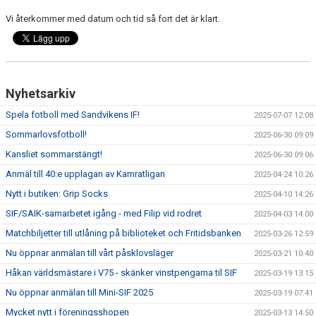
Vi återkommer med datum och tid så fort det är klart.
Nyhetsarkiv
Spela fotboll med Sandvikens IF!
2025-07-07 12:08
Sommarlovsfotboll!
2025-06-30 09:09
Kansliet sommarstängt!
2025-06-30 09:06
Anmäl till 40:e upplagan av Kamratligan
2025-04-24 10:26
Nytt i butiken: Grip Socks
2025-04-10 14:26
SIF/SAIK-samarbetet igång - med Filip vid rodret
2025-04-03 14:00
Matchbiljetter till utlåning på biblioteket och Fritidsbanken
2025-03-26 12:59
Nu öppnar anmälan till vårt påsklovsläger
2025-03-21 10:40
Håkan världsmästare i V75 - skänker vinstpengarna til SIF
2025-03-19 13:15
Nu öppnar anmälan till Mini-SIF 2025
2025-03-19 07:41
Mycket nytt i föreningsshopen
2025-03-13 14:50