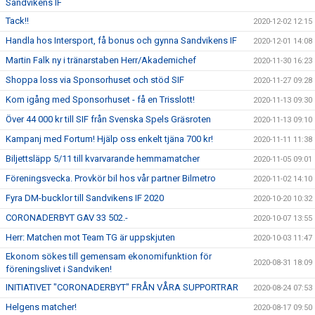
Sandvikens IF
Tack!!
2020-12-02 12:15
Handla hos Intersport, få bonus och gynna Sandvikens IF
2020-12-01 14:08
Martin Falk ny i tränarstaben Herr/Akademichef
2020-11-30 16:23
Shoppa loss via Sponsorhuset och stöd SIF
2020-11-27 09:28
Kom igång med Sponsorhuset - få en Trisslott!
2020-11-13 09:30
Över 44 000 kr till SIF från Svenska Spels Gräsroten
2020-11-13 09:10
Kampanj med Fortum! Hjälp oss enkelt tjäna 700 kr!
2020-11-11 11:38
Biljettsläpp 5/11 till kvarvarande hemmamatcher
2020-11-05 09:01
Föreningsvecka. Provkör bil hos vår partner Bilmetro
2020-11-02 14:10
Fyra DM-bucklor till Sandvikens IF 2020
2020-10-20 10:32
CORONADERBYT GAV 33 502.-
2020-10-07 13:55
Herr: Matchen mot Team TG är uppskjuten
2020-10-03 11:47
Ekonom sökes till gemensam ekonomifunktion för
2020-08-31 18:09
föreningslivet i Sandviken!
INITIATIVET "CORONADERBYT" FRÅN VÅRA SUPPORTRAR
2020-08-24 07:53
Helgens matcher!
2020-08-17 09:50