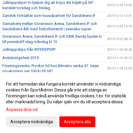
Julklappstips! Vi hjälper dig att köpa din biljett på SIF-
2019-12-18 14:04
kansliet torsdag och fredag.
Sandvik fortsätter som huvudpartner för Sandvikens IF
2019-12-13 12:31
Samarbete mellan Göransson Arena, Sandvikens IF och
2019-12-02 13:34
Sandvikens AIK med fotbollsmatch i svenska cupen
Göransson Arena, Sandvikens IF och SAIK Bandy bjuder in
2019-12-02 08:16
till pressträff idag måndag kl 13
Julklappstips från INTERSPORT
2019-11-26 09:26
Avslutningsfest 2019
2019-11-19 20:15
Föreningsvecka. Provkör bil hos Bilmetro vecka 47. Varje
2019-11-18 12:03
provkörning ger 100 kr till SIF!
En vän och kollega har lämnat oss
2019-11-10 16:35
För att hemsidan ska fungera korrekt använder vi nödvändiga
Grattis Ingemar till fri husbilsvecka! Vinnande lottnr: 70
2019-11-05 11:19
cookies från SportAdmin. Dessa går inte att stänga av.
Herr: Inför SIF - Vasalunds IF
Föreningen kan också använda frivilliga cookies, t.ex. för statistik
2019-11-02 10:08
eller marknadsföring. Du väljer själv om du vill acceptera dessa.
Onsdag den 6/11 stänger Intersport sin webbshop för
2019-10-29 15:30
klubbkläder för i år
Anpassa dina val
Snart dragning i husbilslotteriet. 2/11 vet vi vem som vinner!
2019-10-28 14:00
Köp en lott och var med i dragningen!
Acceptera nödvändiga
Acceptera alla
Fullspäckat schema på Sportlördag!
2019-09-12 18:52