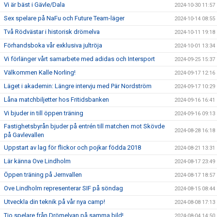
Vi är bäst i Gävle/Dala
2024-10-30 11:57
Sex spelare på NaFu och Future Team-läger
2024-10-14 08:55
Två Rödvästar i historisk drömelva
2024-10-11 19:18
Förhandsboka vår exklusiva jultröja
2024-10-01 13:34
Vi förlänger vårt samarbete med adidas och Intersport
2024-09-25 15:37
Välkommen Kalle Norling!
2024-09-17 12:16
Läget i akademin: Längre intervju med Pär Nordström
2024-09-17 10:29
Låna matchbiljetter hos Fritidsbanken
2024-09-16 16:41
Vi bjuder in till öppen träning
2024-09-16 09:13
Fastighetsbyrån bjuder på entrén till matchen mot Skövde
2024-08-28 16:18
på Gavlevallen
Uppstart av lag för flickor och pojkar födda 2018
2024-08-21 13:31
Lär känna Ove Lindholm
2024-08-17 23:49
Öppen träning på Jernvallen
2024-08-17 18:57
Ove Lindholm representerar SIF på söndag
2024-08-15 08:44
Utveckla din teknik på vår nya camp!
2024-08-08 17:13
Tio spelare från Drömelvan på samma bild!
2024-08-04 14:50