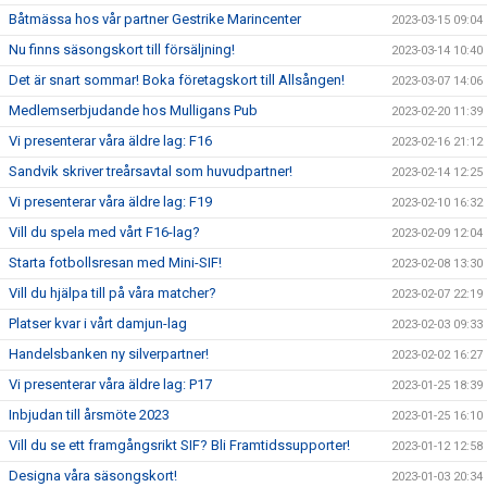
Båtmässa hos vår partner Gestrike Marincenter
2023-03-15 09:04
Nu finns säsongskort till försäljning!
2023-03-14 10:40
Det är snart sommar! Boka företagskort till Allsången!
2023-03-07 14:06
Medlemserbjudande hos Mulligans Pub
2023-02-20 11:39
Vi presenterar våra äldre lag: F16
2023-02-16 21:12
Sandvik skriver treårsavtal som huvudpartner!
2023-02-14 12:25
Vi presenterar våra äldre lag: F19
2023-02-10 16:32
Vill du spela med vårt F16-lag?
2023-02-09 12:04
Starta fotbollsresan med Mini-SIF!
2023-02-08 13:30
Vill du hjälpa till på våra matcher?
2023-02-07 22:19
Platser kvar i vårt damjun-lag
2023-02-03 09:33
Handelsbanken ny silverpartner!
2023-02-02 16:27
Vi presenterar våra äldre lag: P17
2023-01-25 18:39
Inbjudan till årsmöte 2023
2023-01-25 16:10
Vill du se ett framgångsrikt SIF? Bli Framtidssupporter!
2023-01-12 12:58
Designa våra säsongskort!
2023-01-03 20:34