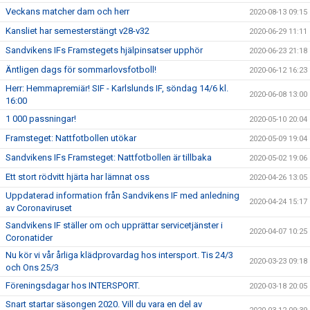
Veckans matcher dam och herr
2020-08-13 09:15
Kansliet har semesterstängt v28-v32
2020-06-29 11:11
Sandvikens IFs Framstegets hjälpinsatser upphör
2020-06-23 21:18
Äntligen dags för sommarlovsfotboll!
2020-06-12 16:23
Herr: Hemmapremiär! SIF - Karlslunds IF, söndag 14/6 kl.
2020-06-08 13:00
16:00
1 000 passningar!
2020-05-10 20:04
Framsteget: Nattfotbollen utökar
2020-05-09 19:04
Sandvikens IFs Framsteget: Nattfotbollen är tillbaka
2020-05-02 19:06
Ett stort rödvitt hjärta har lämnat oss
2020-04-26 13:05
Uppdaterad information från Sandvikens IF med anledning
2020-04-24 15:17
av Coronaviruset
Sandvikens IF ställer om och upprättar servicetjänster i
2020-04-07 10:25
Coronatider
Nu kör vi vår årliga klädprovardag hos intersport. Tis 24/3
2020-03-23 09:18
och Ons 25/3
Föreningsdagar hos INTERSPORT.
2020-03-18 20:05
Snart startar säsongen 2020. Vill du vara en del av