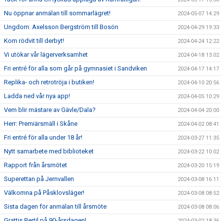
Nu öppnar anmälan till sommarlägret!
2024-05-07 14:29
Ungdom: Axelsson Bergström till Bosön
2024-04-29 19:33
Kom rödvit till derbyt!
2024-04-24 12:22
Vi utökar vår lägerverksamhet
2024-04-18 13:02
Fri entré för alla som går på gymnasiet i Sandviken
2024-04-17 14:17
Replika- och retrotröja i butiken!
2024-04-10 20:56
Ladda ned vår nya app!
2024-04-05 10:29
Vem blir mästare av Gävle/Dala?
2024-04-04 20:00
Herr: Premiärsmäll i Skåne
2024-04-02 08:41
Fri entré för alla under 18 år!
2024-03-27 11:35
Nytt samarbete med biblioteket
2024-03-22 10:02
Rapport från årsmötet
2024-03-20 15:19
Superettan på Jernvallen
2024-03-08 16:11
Välkomna på Påsklovsläger!
2024-03-08 08:52
Sista dagen för anmälan till årsmöte
2024-03-08 08:06
Grattis Bertil på 90-årsdagen!
2024-03-02 18:36