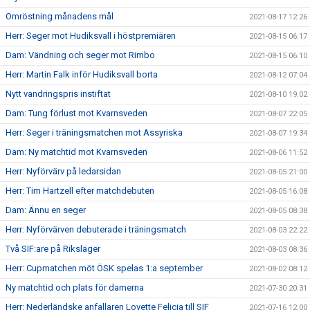
Omröstning månadens mål
2021-08-17 12:26
Herr: Seger mot Hudiksvall i höstpremiären
2021-08-15 06:17
Dam: Vändning och seger mot Rimbo
2021-08-15 06:10
Herr: Martin Falk inför Hudiksvall borta
2021-08-12 07:04
Nytt vandringspris instiftat
2021-08-10 19:02
Dam: Tung förlust mot Kvarnsveden
2021-08-07 22:05
Herr: Seger i träningsmatchen mot Assyriska
2021-08-07 19:34
Dam: Ny matchtid mot Kvarnsveden
2021-08-06 11:52
Herr: Nyförvärv på ledarsidan
2021-08-05 21:00
Herr: Tim Hartzell efter matchdebuten
2021-08-05 16:08
Dam: Ännu en seger
2021-08-05 08:38
Herr: Nyförvärven debuterade i träningsmatch
2021-08-03 22:22
Två SIF:are på Riksläger
2021-08-03 08:36
Herr: Cupmatchen möt ÖSK spelas 1:a september
2021-08-02 08:12
Ny matchtid och plats för damerna
2021-07-30 20:31
Herr: Nederländske anfallaren Lovette Felicia till SIF
2021-07-16 12:00