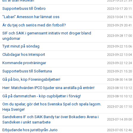
Ett år utan Redwan
2023-10-25 21:39
Supporterbuss till Örebro
2023-10-17 20:11
"Laban" Arnesson har lämnat oss
2023-10-04 11:16
Är du tjej och seriös med din fotboll?
2023-09-29 20:41
SIF och SAIK i gemensamt initiativ mot droger bland
2023-09-28 17:00
ungdomar
Tyst minut på söndag
2023-09-22 15:06
Clubdagar hos Intersport
2023-09-22 13:04
Kommande provträningar
2023-09-22 12:24
Supporterbuss till Sollentuna
2023-09-21 15:20
Gå på bio, köp Föreningsbiljetten!
2023-08-30 14:58
Herr: Matchvärden IPCO bjuder sina anställa på entrén!
2023-08-10 13:12
Gå på dammatchen - köp cupbiljetter i förväg!
2023-08-10 10:12
Om du spelar, gör det hos Svenska Spel och spela lagom.
2023-07-20 17:10
Heja Sverige!
Sandvikens IF och SAIK Bandy tar över Bokadero Arena i
2023-07-14 09:00
Sandviken i unikt samarbete
Erbjudande hos juristbyrån Jurio
2023-07-05 12:46