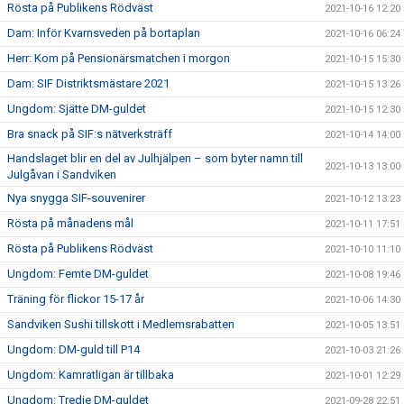
Rösta på Publikens Rödväst
2021-10-16 12:20
Dam: Inför Kvarnsveden på bortaplan
2021-10-16 06:24
Herr: Kom på Pensionärsmatchen i morgon
2021-10-15 15:30
Dam: SIF Distriktsmästare 2021
2021-10-15 13:26
Ungdom: Sjätte DM-guldet
2021-10-15 12:30
Bra snack på SIF:s nätverksträff
2021-10-14 14:00
Handslaget blir en del av Julhjälpen – som byter namn till
2021-10-13 13:00
Julgåvan i Sandviken
Nya snygga SIF-souvenirer
2021-10-12 13:23
Rösta på månadens mål
2021-10-11 17:51
Rösta på Publikens Rödväst
2021-10-10 11:10
Ungdom: Femte DM-guldet
2021-10-08 19:46
Träning för flickor 15-17 år
2021-10-06 14:30
Sandviken Sushi tillskott i Medlemsrabatten
2021-10-05 13:51
Ungdom: DM-guld till P14
2021-10-03 21:26
Ungdom: Kamratligan är tillbaka
2021-10-01 12:29
Ungdom: Tredje DM-guldet
2021-09-28 22:51