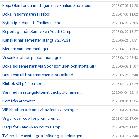
Freja Olén första mottagaren av Emilias Stipendium
2023-07-03 19:25
Boka in sommaren i Trebo!
2023-07-03 14:02
Nytt stipendium till Emilias minne
2023-06-27 21:05
Reportage från Sandviken Youth Camp
2023-06-27 18:27
Kansliet har semester stängt V.27-V.31
2023-06-26 09:51
Mer om vårt sommarläger
2023-06-13 19:04
Vi sänker priset på sommarlägret!
2023-06-12 08:43
Boka solsemestern via Sponsorhuset och stötta SIF!
2023-06-08 11:07
Bussresa till bortamatchen mot Dalkurd
2023-05-25 08:48
Klubbkväll på Intersport
2023-04-17 16:29
Var med i säsongslotteriet Jackpotchansen!
2023-04-04 23:13
Kort från årsmötet
2023-03-31 17:34
VIP-klubben bakom två av årets värvningar
2023-03-23 10:05
Vi gör oss redo för premiärerna!
2023-03-22 17:00
Dags för Sandviken Youth Camp!
2023-03-21 14:01
Två spelare avstängda i säsongsinledningen
2023-03-15 20:48