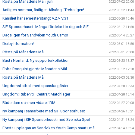
Rösta på Månadens Mål i juni
2022-07-02 20:00
Äntligen sommar, äntligen Allsång i Trebo igen!
2022-06-22 11:43
Kansliet har semesterstängt V.27- V.31
2022-06-20 10:46
SIF Sponsorhuset. Många fördelar för dig och SIF
2022-06-17 11:50
Dags igen för Sandviken Youth Camp!
2022-06-14 20:27
Derbyinformation!
2022-06-01 13:50
Rösta på Månadens Mål
2022-05-31 20:00
Bäst i Norrland: Ny supporterkollektion
2022-05-23 13:37
Ebba Ronquist gjorde Månadens Mål
2022-05-12 17:18
Rösta på Månadens Mål
2022-05-03 08:30
Ungdomsfotboll med spanska gäster
2022-04-28 19:33
Ungdom: Ruben till Centralt Matchläger
2022-04-28 13:14
Både dam och herr vidare i DM
2022-04-27 20:08
Ny kampanj i samarbete med SIF Sponsorhuset
2022-04-26 15:21
Ny kampanj i SIF Sponsorhuset med Svenska Spel
2022-04-21 13:24
Första upplagan av Sandviken Youth Camp snart i mål
2022-04-14 18:54