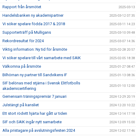
Rapport från årsmötet
2025-03-13
Handelsbanken ny akademipartner
2025-03-12 07:35
Vi söker spelare födda 2017 & 2018
2025-03-11 14:23
Supporterträff på Mulligans
2025-03-10 09:48
Rekordresultat för 2024
2025-03-07 14:36
Viktig information: Ny tid för årsmöte
2025-02-28 20:57
Vi söker spelare till vårt samarbete med SAIK
2025-02-05 18:38
Välkomna på årsmöte
2025-01-27 08:47
Bilhörnan ny partner till Sandvikens IF
2025-01-13 08:36
SIF belönas med stjärna i Svensk Elitfotbolls
2025-01-10 12:00
akademicertifiering
Gemensam träningspremiär 7 januari
2024-12-29 20:19
Julstängt på kansliet
2024-12-20 10:22
Ett stort rödvitt hjärta har gått ur tiden
2024-12-14 17:18
SIF och SAIK ingår nytt samarbete
2024-12-09 15:00
Alla pristagare på avslutningsfesten 2024
2024-12-02 17:46