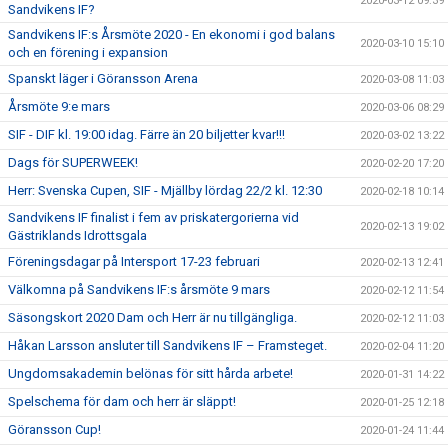
2020-03-12 09:39
Sandvikens IF?
Sandvikens IF:s Årsmöte 2020 - En ekonomi i god balans
2020-03-10 15:10
och en förening i expansion
Spanskt läger i Göransson Arena
2020-03-08 11:03
Årsmöte 9:e mars
2020-03-06 08:29
SIF - DIF kl. 19:00 idag. Färre än 20 biljetter kvar!!!
2020-03-02 13:22
Dags för SUPERWEEK!
2020-02-20 17:20
Herr: Svenska Cupen, SIF - Mjällby lördag 22/2 kl. 12:30
2020-02-18 10:14
Sandvikens IF finalist i fem av priskatergorierna vid
2020-02-13 19:02
Gästriklands Idrottsgala
Föreningsdagar på Intersport 17-23 februari
2020-02-13 12:41
Välkomna på Sandvikens IF:s årsmöte 9 mars
2020-02-12 11:54
Säsongskort 2020 Dam och Herr är nu tillgängliga.
2020-02-12 11:03
Håkan Larsson ansluter till Sandvikens IF – Framsteget.
2020-02-04 11:20
Ungdomsakademin belönas för sitt hårda arbete!
2020-01-31 14:22
Spelschema för dam och herr är släppt!
2020-01-25 12:18
Göransson Cup!
2020-01-24 11:44