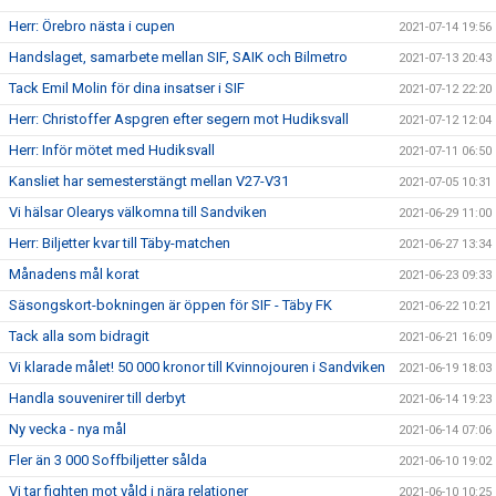
Herr: Örebro nästa i cupen
2021-07-14 19:56
Handslaget, samarbete mellan SIF, SAIK och Bilmetro
2021-07-13 20:43
Tack Emil Molin för dina insatser i SIF
2021-07-12 22:20
Herr: Christoffer Aspgren efter segern mot Hudiksvall
2021-07-12 12:04
Herr: Inför mötet med Hudiksvall
2021-07-11 06:50
Kansliet har semesterstängt mellan V27-V31
2021-07-05 10:31
Vi hälsar Olearys välkomna till Sandviken
2021-06-29 11:00
Herr: Biljetter kvar till Täby-matchen
2021-06-27 13:34
Månadens mål korat
2021-06-23 09:33
Säsongskort-bokningen är öppen för SIF - Täby FK
2021-06-22 10:21
Tack alla som bidragit
2021-06-21 16:09
Vi klarade målet! 50 000 kronor till Kvinnojouren i Sandviken
2021-06-19 18:03
Handla souvenirer till derbyt
2021-06-14 19:23
Ny vecka - nya mål
2021-06-14 07:06
Fler än 3 000 Soffbiljetter sålda
2021-06-10 19:02
Vi tar fighten mot våld i nära relationer
2021-06-10 10:25