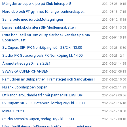
Mängder av superklipp på Club Intersport!
2021-03-23 10:15
Nordicbo och PT gymmet förlänger partnerskapet!
2021-03-15 17:15
Samarbete med idrottsMottagningen
2021-03-12 15:58
Lenas Trafikskola åter i SIF Medlemsrabatten
2021-03-11 13:05
Extra bonus till SIF om du spelar hos Svenska Spel via
2021-03-04 15:19
Sponsorhuset
Sv. Cupen: SIF- IFK Norrköping, sön 28/2 kl. 13:00
2021-02-25 15:30
Studio IFK Göteborg och IFK Norrköping kl. 14:00
2021-02-25 12:41
Årsmöte tisdag 30 mars 2021
2021-02-24 14:55
SVENSKA CUPEN-CHANSEN
2021-02-24 08:13
Ramudden ny Guldpartner i Framsteget och Sandvikens IF
2021-02-22 15:00
Nu är klubbshoppen öppen
2021-02-22 11:23
Ett kanon erbjudande från vår partner INTERSPORT
2021-02-19 09:36
Sv. Cupen: SIF - IFK Göteborg, lördag 20/2 kl. 13:00
2021-02-18 16:10
Mini-SIF 2021
2021-02-17 10:30
Studio Svenska Cupen, tisdag 15/2 kl. 11:00
2021-02-17 08:10
Länsförsäkringar förlänger och utökar samarbetet med