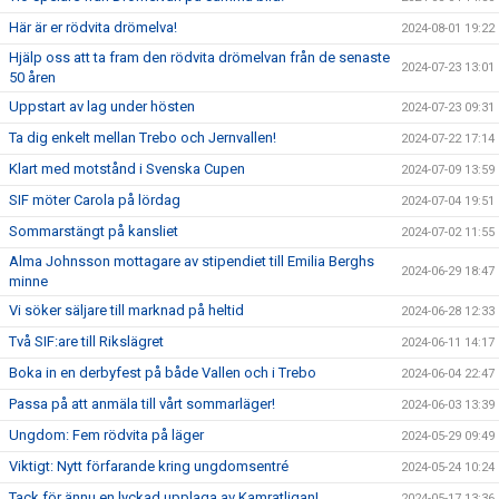
Här är er rödvita drömelva!
2024-08-01 19:22
Hjälp oss att ta fram den rödvita drömelvan från de senaste
2024-07-23 13:01
50 åren
Uppstart av lag under hösten
2024-07-23 09:31
Ta dig enkelt mellan Trebo och Jernvallen!
2024-07-22 17:14
Klart med motstånd i Svenska Cupen
2024-07-09 13:59
SIF möter Carola på lördag
2024-07-04 19:51
Sommarstängt på kansliet
2024-07-02 11:55
Alma Johnsson mottagare av stipendiet till Emilia Berghs
2024-06-29 18:47
minne
Vi söker säljare till marknad på heltid
2024-06-28 12:33
Två SIF:are till Rikslägret
2024-06-11 14:17
Boka in en derbyfest på både Vallen och i Trebo
2024-06-04 22:47
Passa på att anmäla till vårt sommarläger!
2024-06-03 13:39
Ungdom: Fem rödvita på läger
2024-05-29 09:49
Viktigt: Nytt förfarande kring ungdomsentré
2024-05-24 10:24
Tack för ännu en lyckad upplaga av Kamratligan!
2024-05-17 13:36