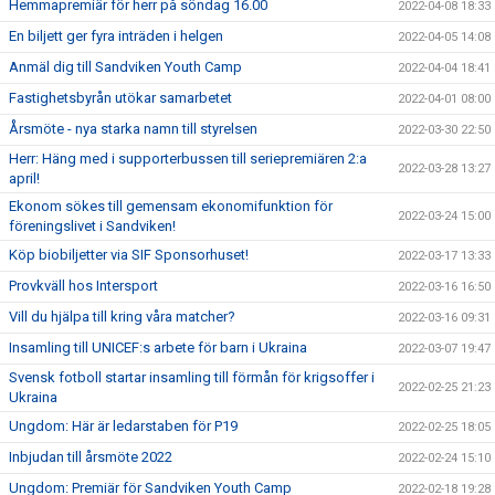
Hemmapremiär för herr på söndag 16.00
2022-04-08 18:33
En biljett ger fyra inträden i helgen
2022-04-05 14:08
Anmäl dig till Sandviken Youth Camp
2022-04-04 18:41
Fastighetsbyrån utökar samarbetet
2022-04-01 08:00
Årsmöte - nya starka namn till styrelsen
2022-03-30 22:50
Herr: Häng med i supporterbussen till seriepremiären 2:a
2022-03-28 13:27
april!
Ekonom sökes till gemensam ekonomifunktion för
2022-03-24 15:00
föreningslivet i Sandviken!
Köp biobiljetter via SIF Sponsorhuset!
2022-03-17 13:33
Provkväll hos Intersport
2022-03-16 16:50
Vill du hjälpa till kring våra matcher?
2022-03-16 09:31
Insamling till UNICEF:s arbete för barn i Ukraina
2022-03-07 19:47
Svensk fotboll startar insamling till förmån för krigsoffer i
2022-02-25 21:23
Ukraina
Ungdom: Här är ledarstaben för P19
2022-02-25 18:05
Inbjudan till årsmöte 2022
2022-02-24 15:10
Ungdom: Premiär för Sandviken Youth Camp
2022-02-18 19:28