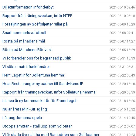
Biljettinformation inför derbyt
2021-06-10 09:46
Rapport från träningsveckan, inför HTFF
2021-06-10 08:18
Försäljningen av Soffbiljetter rullar på
2021-06-09 13:29
Snart sommarlovsfotboll
2021-06-08 07:41
Rösta på månadens mål
2021-06-07 14:27
Rösta på Matchens Rödväst
2021-06-05 16:29
Vi förbereder oss för begränsad publik
2021-05-31 10:33
Vi söker matchfunktionärer
2021-05-31 08:31
Herr: Läget inför Sollentuna hemma
2021-05-22 05:43
Heat Restauranger ny partner till Sandvikens IF
2021-05-20 16:10
Rapport från träningsveckan, inför Sollentuna hemma
2021-05-20 08:39
Linnea är ny kommunikatör för Framsteget
2021-05-18 15:26
Nu är årets Mini-SIF igång
2021-05-15 16:32
Låt ungdomarna spela
2021-05-14 12:45
Stoppa smittan - ställ upp som volontär
2021-05-12 07:07
Vi är glada över att ha med Ramudden som Guldpartner
2021-05-11 12:23