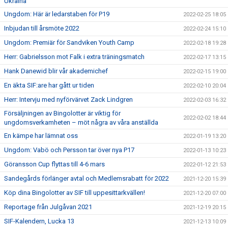
Ukraina
Ungdom: Här är ledarstaben för P19
2022-02-25 18:05
Inbjudan till årsmöte 2022
2022-02-24 15:10
Ungdom: Premiär för Sandviken Youth Camp
2022-02-18 19:28
Herr: Gabrielsson mot Falk i extra träningsmatch
2022-02-17 13:15
Hank Danewid blir vår akademichef
2022-02-15 19:00
En äkta SIF:are har gått ur tiden
2022-02-10 20:04
Herr: Intervju med nyförvärvet Zack Lindgren
2022-02-03 16:32
Försäljningen av Bingolotter är viktig för
2022-02-02 18:44
ungdomsverkamheten – möt några av våra anställda
En kämpe har lämnat oss
2022-01-19 13:20
Ungdom: Vabö och Persson tar över nya P17
2022-01-13 10:23
Göransson Cup flyttas till 4-6 mars
2022-01-12 21:53
Sandegårds förlänger avtal och Medlemsrabatt för 2022
2021-12-20 15:39
Köp dina Bingolotter av SIF till uppesittarkvällen!
2021-12-20 07:00
Reportage från Julgåvan 2021
2021-12-19 20:15
SIF-Kalendern, Lucka 13
2021-12-13 10:09