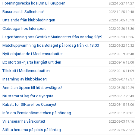
Föreningsvecka hos Din Bil Gruppen
2022-10-27 14:27
Bussresa till Sollentuna!
2022-10-25 10:48
Uttalande från klubbledningen
2022-10-05 13:13
Clubdagar hos Intersport
2022-09-26 16:36
Lagertömning hos Gestrike Marincenter från onsdag 28/9
2022-09-23 18:36
Matchuppvärmning hos Bolaget på lördag från kl. 13:00
2022-09-22 10:32
Nytt erbjudande i Medlemsrabatten
2022-09-19 08:48
Ett stort SIF-hjärta har gått ur tiden
2022-09-16 12:00
Tillskott i Medlemsrabatten
2022-09-16 11:09
Insamling av klubbkläder!
2022-09-07 19:37
Anmälan öppen till höstlovslägret!
2022-08-25 10:29
Nu startar vi lag för de yngsta
2022-08-17 20:43
Rabatt för SIF:are hos OLearys!
2022-08-15 13:06
Info om Pensionärsmatchen på söndag
2022-08-12 08:01
Vi lanserar halvårskortet!
2022-08-03 17:16
Stötta herrarna på plats på lördag
2022-07-25 20:37