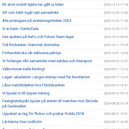
Ett stort rödvitt hjärta har gått ur tiden
2024-12-14 17:18
SIF och SAIK ingår nytt samarbete
2024-12-09 15:00
Alla pristagare på avslutningsfesten 2024
2024-12-02 17:46
Vi är bäst i Gävle/Dala
2024-10-30 11:57
Sex spelare på NaFu och Future Team-läger
2024-10-14 08:55
Två Rödvästar i historisk drömelva
2024-10-11 19:18
Förhandsboka vår exklusiva jultröja
2024-10-01 13:34
Vi förlänger vårt samarbete med adidas och Intersport
2024-09-25 15:37
Välkommen Kalle Norling!
2024-09-17 12:16
Läget i akademin: Längre intervju med Pär Nordström
2024-09-17 10:29
Låna matchbiljetter hos Fritidsbanken
2024-09-16 16:41
Vi bjuder in till öppen träning
2024-09-16 09:13
Fastighetsbyrån bjuder på entrén till matchen mot Skövde
2024-08-28 16:18
på Gavlevallen
Uppstart av lag för flickor och pojkar födda 2018
2024-08-21 13:31
Lär känna Ove Lindholm
2024-08-17 23:49