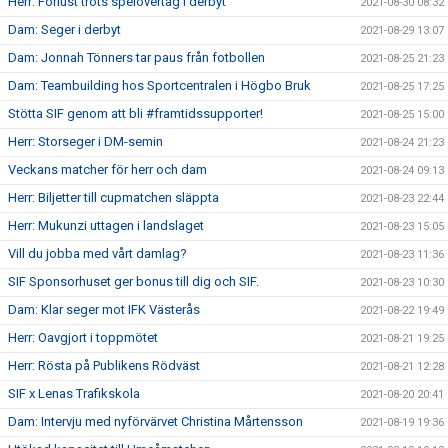
Herr: Förlust trots spelövertag i derbyt
2021-08-30 08:32
Dam: Seger i derbyt
2021-08-29 13:07
Dam: Jonnah Tönners tar paus från fotbollen
2021-08-25 21:23
Dam: Teambuilding hos Sportcentralen i Högbo Bruk
2021-08-25 17:25
Stötta SIF genom att bli #framtidssupporter!
2021-08-25 15:00
Herr: Storseger i DM-semin
2021-08-24 21:23
Veckans matcher för herr och dam
2021-08-24 09:13
Herr: Biljetter till cupmatchen släppta
2021-08-23 22:44
Herr: Mukunzi uttagen i landslaget
2021-08-23 15:05
Vill du jobba med vårt damlag?
2021-08-23 11:36
SIF Sponsorhuset ger bonus till dig och SIF.
2021-08-23 10:30
Dam: Klar seger mot IFK Västerås
2021-08-22 19:49
Herr: Oavgjort i toppmötet
2021-08-21 19:25
Herr: Rösta på Publikens Rödväst
2021-08-21 12:28
SIF x Lenas Trafikskola
2021-08-20 20:41
Dam: Intervju med nyförvärvet Christina Mårtensson
2021-08-19 19:36