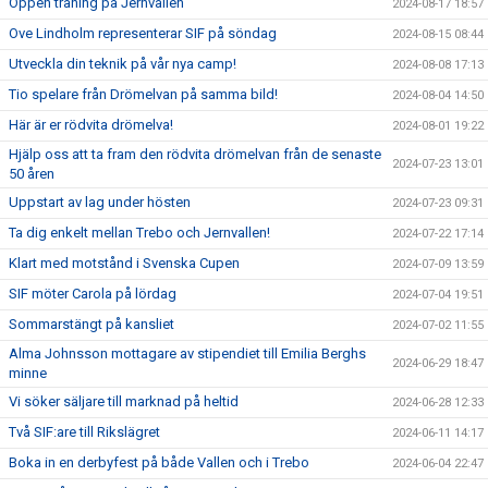
Öppen träning på Jernvallen
2024-08-17 18:57
Ove Lindholm representerar SIF på söndag
2024-08-15 08:44
Utveckla din teknik på vår nya camp!
2024-08-08 17:13
Tio spelare från Drömelvan på samma bild!
2024-08-04 14:50
Här är er rödvita drömelva!
2024-08-01 19:22
Hjälp oss att ta fram den rödvita drömelvan från de senaste
2024-07-23 13:01
50 åren
Uppstart av lag under hösten
2024-07-23 09:31
Ta dig enkelt mellan Trebo och Jernvallen!
2024-07-22 17:14
Klart med motstånd i Svenska Cupen
2024-07-09 13:59
SIF möter Carola på lördag
2024-07-04 19:51
Sommarstängt på kansliet
2024-07-02 11:55
Alma Johnsson mottagare av stipendiet till Emilia Berghs
2024-06-29 18:47
minne
Vi söker säljare till marknad på heltid
2024-06-28 12:33
Två SIF:are till Rikslägret
2024-06-11 14:17
Boka in en derbyfest på både Vallen och i Trebo
2024-06-04 22:47