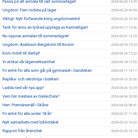
Passa på att anmäla till vårt sommarläger!
2024-06-03 13:39
Ungdom: Fem rödvita på läger
2024-05-29 09:49
Viktigt: Nytt förfarande kring ungdomsentré
2024-05-24 10:24
Tack för ännu en lyckad upplaga av Kamratligan!
2024-05-17 13:36
Nu öppnar anmälan till sommarlägret!
2024-05-07 14:29
Ungdom: Axelsson Bergström till Bosön
2024-04-29 19:33
Kom rödvit till derbyt!
2024-04-24 12:22
Vi utökar vår lägerverksamhet
2024-04-18 13:02
Fri entré för alla som går på gymnasiet i Sandviken
2024-04-17 14:17
Replika- och retrotröja i butiken!
2024-04-10 20:56
Ladda ned vår nya app!
2024-04-05 10:29
Vem blir mästare av Gävle/Dala?
2024-04-04 20:00
Herr: Premiärsmäll i Skåne
2024-04-02 08:41
Fri entré för alla under 18 år!
2024-03-27 11:35
Nytt samarbete med biblioteket
2024-03-22 10:02
Rapport från årsmötet
2024-03-20 15:19