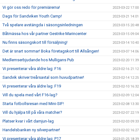
Vi gör oss redo för premiärerna!
2023-03-22 17:00
Dags för Sandviken Youth Camp!
2023-03-21 14:01
Två spelare avstängda i säsongsinledningen
2023-03-15 20:48
Båtmässa hos vår partner Gestrike Marincenter
2023-03-15 09:04
Nu finns säsongskort till försäljning!
2023-03-14 10:40
Det är snart sommar! Boka företagskort till Allsången!
2023-03-07 14:06
Medlemserbjudande hos Mulligans Pub
2023-02-20 11:39
Vi presenterar våra äldre lag: F16
2023-02-16 21:12
Sandvik skriver treårsavtal som huvudpartner!
2023-02-14 12:25
Vi presenterar våra äldre lag: F19
2023-02-10 16:32
Vill du spela med vårt F16-lag?
2023-02-09 12:04
Starta fotbollsresan med Mini-SIF!
2023-02-08 13:30
Vill du hjälpa till på våra matcher?
2023-02-07 22:19
Platser kvar i vårt damjun-lag
2023-02-03 09:33
Handelsbanken ny silverpartner!
2023-02-02 16:27
Vi presenterar våra äldre lag: P17
2023-01-25 18:39