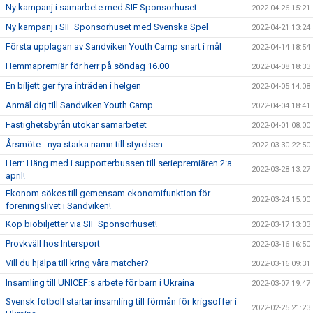
Ny kampanj i samarbete med SIF Sponsorhuset
2022-04-26 15:21
Ny kampanj i SIF Sponsorhuset med Svenska Spel
2022-04-21 13:24
Första upplagan av Sandviken Youth Camp snart i mål
2022-04-14 18:54
Hemmapremiär för herr på söndag 16.00
2022-04-08 18:33
En biljett ger fyra inträden i helgen
2022-04-05 14:08
Anmäl dig till Sandviken Youth Camp
2022-04-04 18:41
Fastighetsbyrån utökar samarbetet
2022-04-01 08:00
Årsmöte - nya starka namn till styrelsen
2022-03-30 22:50
Herr: Häng med i supporterbussen till seriepremiären 2:a
2022-03-28 13:27
april!
Ekonom sökes till gemensam ekonomifunktion för
2022-03-24 15:00
föreningslivet i Sandviken!
Köp biobiljetter via SIF Sponsorhuset!
2022-03-17 13:33
Provkväll hos Intersport
2022-03-16 16:50
Vill du hjälpa till kring våra matcher?
2022-03-16 09:31
Insamling till UNICEF:s arbete för barn i Ukraina
2022-03-07 19:47
Svensk fotboll startar insamling till förmån för krigsoffer i
2022-02-25 21:23