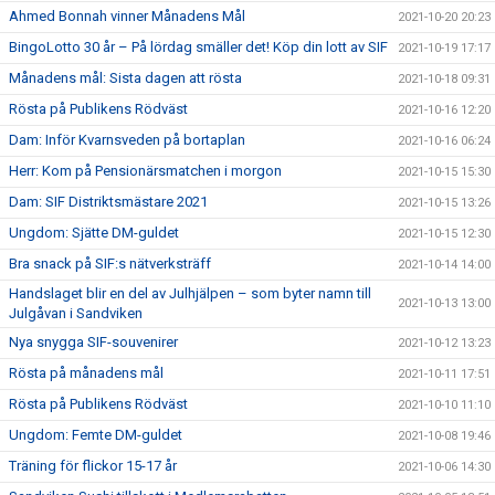
Ahmed Bonnah vinner Månadens Mål
2021-10-20 20:23
BingoLotto 30 år – På lördag smäller det! Köp din lott av SIF
2021-10-19 17:17
Månadens mål: Sista dagen att rösta
2021-10-18 09:31
Rösta på Publikens Rödväst
2021-10-16 12:20
Dam: Inför Kvarnsveden på bortaplan
2021-10-16 06:24
Herr: Kom på Pensionärsmatchen i morgon
2021-10-15 15:30
Dam: SIF Distriktsmästare 2021
2021-10-15 13:26
Ungdom: Sjätte DM-guldet
2021-10-15 12:30
Bra snack på SIF:s nätverksträff
2021-10-14 14:00
Handslaget blir en del av Julhjälpen – som byter namn till
2021-10-13 13:00
Julgåvan i Sandviken
Nya snygga SIF-souvenirer
2021-10-12 13:23
Rösta på månadens mål
2021-10-11 17:51
Rösta på Publikens Rödväst
2021-10-10 11:10
Ungdom: Femte DM-guldet
2021-10-08 19:46
Träning för flickor 15-17 år
2021-10-06 14:30