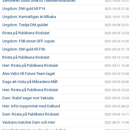
Sandviken Sushi tillskott i Medlemsrabatten
2021-10-05 13:51
Ungdom: DM-guld till P14
2021-10-03 21:26
Ungdom: Kamratligan är tillbaka
2021-10-01 12:29
Ungdom: Tredje DM-guldet
2021-09-28 22:51
Rösta på Publikens Rödväst
2021-09-25 12:53
Ungdom: F08 vinner GFF-cupen
2021-09-23 14:45
Ungdom: DM-guld till F06
2021-09-22 21:19
Rösta på Publikens Rödväst
2021-09-19 12:40
Herr: Rösta på Publikens Rödväst
2021-09-11 14:20
Alex Vabö till Future Team-laget
2021-09-10 15:40
Dags att rösta på Månadens Mål!
2021-09-09 20:00
Herr: Rösta på Publikens Rödväst
2021-09-05 16:52
Dam: Stabil seger mot Vaksala
2021-09-05 13:03
Herr: Inför toppmötet med Dalkurd
2021-09-05 08:22
Dam: Rösta på Publikens Rödväst
2021-09-04 15:11
Veckans matcher Dam och Herr
2021-08-31 17:40