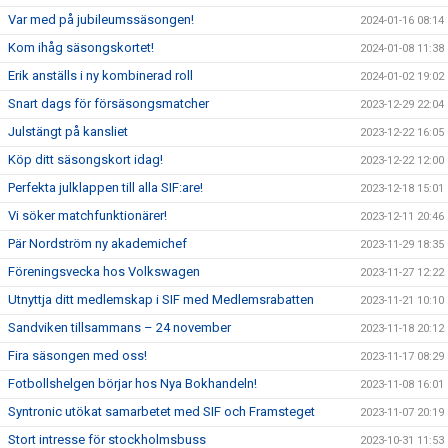
Var med på jubileumssäsongen!
2024-01-16 08:14
Kom ihåg säsongskortet!
2024-01-08 11:38
Erik anställs i ny kombinerad roll
2024-01-02 19:02
Snart dags för försäsongsmatcher
2023-12-29 22:04
Julstängt på kansliet
2023-12-22 16:05
Köp ditt säsongskort idag!
2023-12-22 12:00
Perfekta julklappen till alla SIF:are!
2023-12-18 15:01
Vi söker matchfunktionärer!
2023-12-11 20:46
Pär Nordström ny akademichef
2023-11-29 18:35
Föreningsvecka hos Volkswagen
2023-11-27 12:22
Utnyttja ditt medlemskap i SIF med Medlemsrabatten
2023-11-21 10:10
Sandviken tillsammans – 24 november
2023-11-18 20:12
Fira säsongen med oss!
2023-11-17 08:29
Fotbollshelgen börjar hos Nya Bokhandeln!
2023-11-08 16:01
Syntronic utökat samarbetet med SIF och Framsteget
2023-11-07 20:19
Stort intresse för stockholmsbuss
2023-10-31 11:53