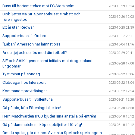
Buss till bortamatchen mot FC Stockholm
2023-10-29 19:14
Biobiljetter via SIF Sponsorhuset = rabatt och
2023-10-26 10:03
föreningsstöd
Ett år utan Redwan
2023-10-25 21:39
Supporterbuss till Örebro
2023-10-17 20:11
"Laban" Arnesson har lämnat oss
2023-10-04 11:16
Är du tjej och seriös med din fotboll?
2023-09-29 20:41
SIF och SAIK i gemensamt initiativ mot droger bland
2023-09-28 17:00
ungdomar
Tyst minut på söndag
2023-09-22 15:06
Clubdagar hos Intersport
2023-09-22 13:04
Kommande provträningar
2023-09-22 12:24
Supporterbuss till Sollentuna
2023-09-21 15:20
Gå på bio, köp Föreningsbiljetten!
2023-08-30 14:58
Herr: Matchvärden IPCO bjuder sina anställa på entrén!
2023-08-10 13:12
Gå på dammatchen - köp cupbiljetter i förväg!
2023-08-10 10:12
Om du spelar, gör det hos Svenska Spel och spela lagom.