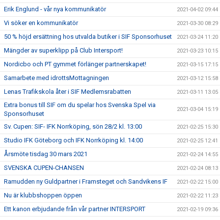
Erik Englund - vår nya kommunikatör
2021-04-02 09:44
Vi söker en kommunikatör
2021-03-30 08:29
50 % höjd ersättning hos utvalda butiker i SIF Sponsorhuset
2021-03-24 11:20
Mängder av superklipp på Club Intersport!
2021-03-23 10:15
Nordicbo och PT gymmet förlänger partnerskapet!
2021-03-15 17:15
Samarbete med idrottsMottagningen
2021-03-12 15:58
Lenas Trafikskola åter i SIF Medlemsrabatten
2021-03-11 13:05
Extra bonus till SIF om du spelar hos Svenska Spel via
2021-03-04 15:19
Sponsorhuset
Sv. Cupen: SIF- IFK Norrköping, sön 28/2 kl. 13:00
2021-02-25 15:30
Studio IFK Göteborg och IFK Norrköping kl. 14:00
2021-02-25 12:41
Årsmöte tisdag 30 mars 2021
2021-02-24 14:55
SVENSKA CUPEN-CHANSEN
2021-02-24 08:13
Ramudden ny Guldpartner i Framsteget och Sandvikens IF
2021-02-22 15:00
Nu är klubbshoppen öppen
2021-02-22 11:23
Ett kanon erbjudande från vår partner INTERSPORT
2021-02-19 09:36