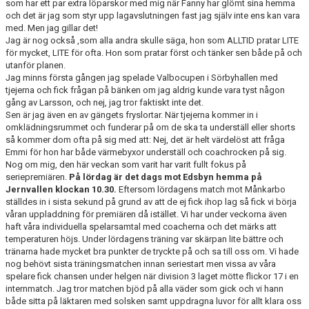
som har ett par extra löparskor med mig när Fanny har glömt sina hemma
och det är jag som styr upp lagavslutningen fast jag själv inte ens kan vara
med. Men jag gillar det!
Jag är nog också ,som alla andra skulle säga, hon som ALLTID pratar LITE
för mycket, LITE för ofta. Hon som pratar först och tänker sen både på och
utanför planen.
Jag minns första gången jag spelade Valbocupen i Sörbyhallen med
tjejerna och fick frågan på bänken om jag aldrig kunde vara tyst någon
gång av Larsson, och nej, jag tror faktiskt inte det.
Sen är jag även en av gängets fryslortar. När tjejerna kommer in i
omklädningsrummet och funderar på om de ska ta underställ eller shorts
så kommer dom ofta på sig med att: Nej, det är helt värdelöst att fråga
Emmi för hon har både värmebyxor underställ och coachrocken på sig.
Nog om mig, den här veckan som varit har varit fullt fokus på
seriepremiären.
På lördag är det dags mot Edsbyn hemma på
Jernvallen klockan 10.30.
Eftersom lördagens match mot Månkarbo
ställdes in i sista sekund på grund av att de ej fick ihop lag så fick vi börja
våran uppladdning för premiären då istället. Vi har under veckorna även
haft våra individuella spelarsamtal med coacherna och det märks att
temperaturen höjs. Under lördagens träning var skärpan lite bättre och
tränarna hade mycket bra punkter de tryckte på och sa till oss om. Vi hade
nog behövt sista träningsmatchen innan seriestart men vissa av våra
spelare fick chansen under helgen när division 3 laget mötte flickor 17 i en
internmatch. Jag tror matchen bjöd på alla väder som gick och vi hann
både sitta på läktaren med solsken samt uppdragna luvor för allt klara oss