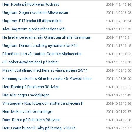
Herr: Rösta på Publikens Rödväst
2021-11-21 15:46
Ungdom: Seger i kvalet till Allsvenskan
2021-11-20 18:08
Ungdom: P17 kvalar till Allsvenskan
2021-11-20 08:34
Alva Sågström gjorde Månadens Mål
2021-11-18 18:03
Nu landar pengarna från Gräsroten till alla föreningar
2021-11-17 15:31
Ungdom: Daniel Lundberg ny tränare för P19
2021-11-17 13:15
Båtmässa hos vår partner Gestrike Marincenter
2021-11-15 14:03
SIF söker Akademichef på heltid
2021-11-09 12:08
Maskinutställning med flera av våra partners 24/11
2021-11-08 10:00
Föreningsvecka hos Bilmetro vecka 45. Provkör bilar!
2021-11-08 08:00
Herr: Rösta på Publikens Rödväst
2021-10-31 13:51
DM: Klar seger i medaljligan
2021-10-29 15:43
Vinstsugen? Köp lotter och stötta Sandvikens IF
2021-10-25 10:56
Herr: Mukunzi blir borta länge
2021-10-24 20:37
Dam: Rösta på Publikens Rödväst
2021-10-24 12:28
Herr: Gratis buss till Täby på lördag. VI KÖR!
2021-10-21 11:07