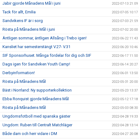
Jabir gjorde Månadens Mål i juni
2022-07-13 21:09
Tack för allt, Emilia
2022-07-05 10:17
Sandvikens IF är i sorg
2022-07-03 21:59
Rösta på Månadens Mål i juni
2022-07-02 20:00
Äntligen sommar, äntligen Allsång i Trebo igen!
2022-06-22 11:43
Kansliet har semesterstängt V.27- V.31
2022-06-20 10:46
SIF Sponsorhuset. Många fördelar för dig och SIF
2022-06-17 11:50
Dags igen för Sandviken Youth Camp!
2022-06-14 20:27
Derbyinformation!
2022-06-01 13:50
Rösta på Månadens Mål
2022-05-31 20:00
Bäst i Norrland: Ny supporterkollektion
2022-05-23 13:37
Ebba Ronquist gjorde Månadens Mål
2022-05-12 17:18
Rösta på Månadens Mål
2022-05-03 08:30
Ungdomsfotboll med spanska gäster
2022-04-28 19:33
Ungdom: Ruben till Centralt Matchläger
2022-04-28 13:14
Både dam och herr vidare i DM
2022-04-27 20:08