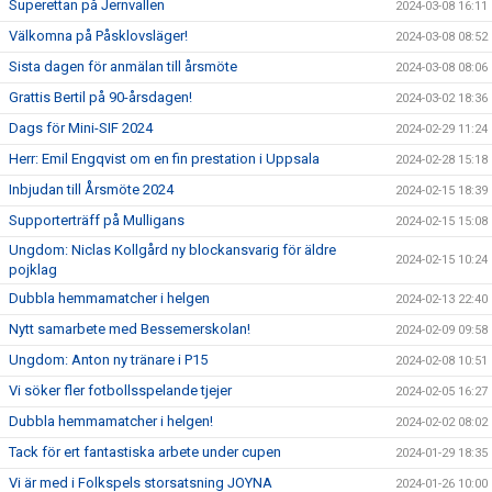
Superettan på Jernvallen
2024-03-08 16:11
Välkomna på Påsklovsläger!
2024-03-08 08:52
Sista dagen för anmälan till årsmöte
2024-03-08 08:06
Grattis Bertil på 90-årsdagen!
2024-03-02 18:36
Dags för Mini-SIF 2024
2024-02-29 11:24
Herr: Emil Engqvist om en fin prestation i Uppsala
2024-02-28 15:18
Inbjudan till Årsmöte 2024
2024-02-15 18:39
Supporterträff på Mulligans
2024-02-15 15:08
Ungdom: Niclas Kollgård ny blockansvarig för äldre
2024-02-15 10:24
pojklag
Dubbla hemmamatcher i helgen
2024-02-13 22:40
Nytt samarbete med Bessemerskolan!
2024-02-09 09:58
Ungdom: Anton ny tränare i P15
2024-02-08 10:51
Vi söker fler fotbollsspelande tjejer
2024-02-05 16:27
Dubbla hemmamatcher i helgen!
2024-02-02 08:02
Tack för ert fantastiska arbete under cupen
2024-01-29 18:35
Vi är med i Folkspels storsatsning JOYNA
2024-01-26 10:00