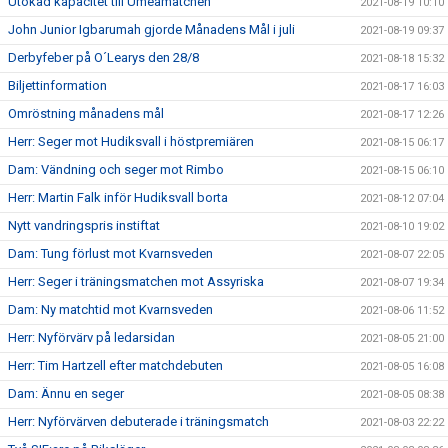
Utökad kapacitet till Umeåmatchen
2021-08-19 10:10
John Junior Igbarumah gjorde Månadens Mål i juli
2021-08-19 09:37
Derbyfeber på O´Learys den 28/8
2021-08-18 15:32
Biljettinformation
2021-08-17 16:03
Omröstning månadens mål
2021-08-17 12:26
Herr: Seger mot Hudiksvall i höstpremiären
2021-08-15 06:17
Dam: Vändning och seger mot Rimbo
2021-08-15 06:10
Herr: Martin Falk inför Hudiksvall borta
2021-08-12 07:04
Nytt vandringspris instiftat
2021-08-10 19:02
Dam: Tung förlust mot Kvarnsveden
2021-08-07 22:05
Herr: Seger i träningsmatchen mot Assyriska
2021-08-07 19:34
Dam: Ny matchtid mot Kvarnsveden
2021-08-06 11:52
Herr: Nyförvärv på ledarsidan
2021-08-05 21:00
Herr: Tim Hartzell efter matchdebuten
2021-08-05 16:08
Dam: Ännu en seger
2021-08-05 08:38
Herr: Nyförvärven debuterade i träningsmatch
2021-08-03 22:22