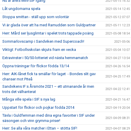
Nu är årets Mini-SIF igång
2021-05-15 16:32
Låt ungdomarna spela
2021-05-14 12:45
Stoppa smittan - ställ upp som volontär
2021-05-12 07:07
Vi är glada över att ha med Ramudden som Guldpartner
2021-05-11 12:23
Herr: Mård ser ljusglimtar i spelet trots tappade poäng
2021-05-08 18:54
Sommarlovscamp i Sandviken med Supercoach!
2021-05-06
Viktigt: Fotbollsskolan skjuts fram en vecka
2021-05-04 10:07
Extravinster i 50/50-lotteriet vid nästa hemmamatch
2021-04-27 13:54
Öppna träningar för flickor födda 13/14
2021-04-26 16:54
Herr: AIK-lånet fick ta smällar för laget - Bondes slit gav
2021-04-25 17:49
chanser mot Piteå
Sandvikens IF:s Årsmöte 2021 – ett utmanande år men
2021-04-22 12:41
trots det välhanterat
Många ville spela i SIF:s nya lag
2021-04-21 16:47
Uppstart för flickor och pojkar födda 2014
2021-04-19 20:04
Tävla i Guldfemman med dina egna favoriter i SIF under
2021-04-09 08:31
säsongen och vinn grymma priser!
Herr: Se alla våra matcher i Ettan – stötta SIF!
2021-04-07 08:29