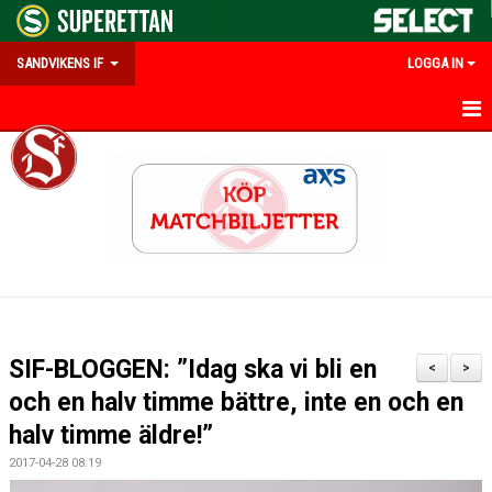
SANDVIKENS IF
LOGGA IN
HEM
OM SANDVIKENS IF
KALENDER
MATCHER
INFO UNGDOM
SIF-BLOGGEN: ”Idag ska vi bli en
<
>
#FRAMTIDSSUPPORTER
och en halv timme bättre, inte en och en
halv timme äldre!”
PARTNERS & MEDLEMSERBJUDANDEN
2017-04-28 08:19
EMILIAS MINNESFOND