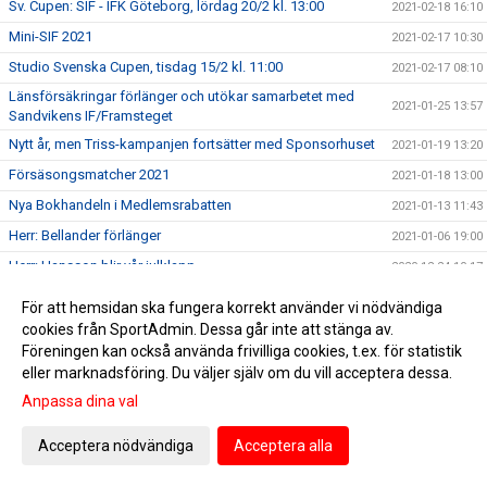
Sv. Cupen: SIF - IFK Göteborg, lördag 20/2 kl. 13:00
2021-02-18 16:10
Mini-SIF 2021
2021-02-17 10:30
Studio Svenska Cupen, tisdag 15/2 kl. 11:00
2021-02-17 08:10
Länsförsäkringar förlänger och utökar samarbetet med
2021-01-25 13:57
Sandvikens IF/Framsteget
Nytt år, men Triss-kampanjen fortsätter med Sponsorhuset
2021-01-19 13:20
Försäsongsmatcher 2021
2021-01-18 13:00
Nya Bokhandeln i Medlemsrabatten
2021-01-13 11:43
Herr: Bellander förlänger
2021-01-06 19:00
Herr: Hansson blir vår julklapp
2020-12-24 10:17
Herr: Noa Ersa Engberg klar för SIF
2020-12-23 19:00
För att hemsidan ska fungera korrekt använder vi nödvändiga
Sitt inte lottlös i helgerna, köp dina lotter av oss
2020-12-23 08:50
cookies från SportAdmin. Dessa går inte att stänga av.
Föreningen kan också använda frivilliga cookies, t.ex. för statistik
Sandvikens IF/Framsteget i nytt samarbete med Microsoft
2020-12-17 16:07
eller marknadsföring. Du väljer själv om du vill acceptera dessa.
Träffa SIF och Framsteget hos Diléns v. 51 och 52
2020-12-17 09:50
Anpassa dina val
E-handla julklappar i Julshoppen hos Sponsorhuset
2020-12-11 15:57
Acceptera nödvändiga
Acceptera alla
Missa inte julkalendern i Sponsorhuset
2020-12-08 16:25
Vi rustar för framtiden!
2020-12-08 16:05