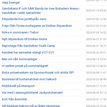
2023-07-20 17:10
Heja Sverige!
Sandvikens IF och SAIK Bandy tar över Bokadero Arena i
2023-07-14 09:00
Sandviken i unikt samarbete
Erbjudande hos juristbyrån Jurio
2023-07-05 12:46
Freja Olén första mottagaren av Emilias Stipendium
2023-07-03 19:25
Boka in sommaren i Trebo!
2023-07-03 14:02
Nytt stipendium till Emilias minne
2023-06-27 21:05
Reportage från Sandviken Youth Camp
2023-06-27 18:27
Kansliet har semester stängt V.27-V.31
2023-06-26 09:51
Mer om vårt sommarläger
2023-06-13 19:04
Vi sänker priset på sommarlägret!
2023-06-12 08:43
Boka solsemestern via Sponsorhuset och stötta SIF!
2023-06-08 11:07
Bussresa till bortamatchen mot Dalkurd
2023-05-25 08:48
Klubbkväll på Intersport
2023-04-17 16:29
Var med i säsongslotteriet Jackpotchansen!
2023-04-04 23:13
Kort från årsmötet
2023-03-31 17:34
VIP-klubben bakom två av årets värvningar
2023-03-23 10:05