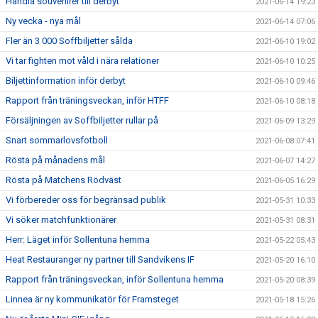
Handla souvenirer till derbyt
2021-06-14 19:23
Ny vecka - nya mål
2021-06-14 07:06
Fler än 3 000 Soffbiljetter sålda
2021-06-10 19:02
Vi tar fighten mot våld i nära relationer
2021-06-10 10:25
Biljettinformation inför derbyt
2021-06-10 09:46
Rapport från träningsveckan, inför HTFF
2021-06-10 08:18
Försäljningen av Soffbiljetter rullar på
2021-06-09 13:29
Snart sommarlovsfotboll
2021-06-08 07:41
Rösta på månadens mål
2021-06-07 14:27
Rösta på Matchens Rödväst
2021-06-05 16:29
Vi förbereder oss för begränsad publik
2021-05-31 10:33
Vi söker matchfunktionärer
2021-05-31 08:31
Herr: Läget inför Sollentuna hemma
2021-05-22 05:43
Heat Restauranger ny partner till Sandvikens IF
2021-05-20 16:10
Rapport från träningsveckan, inför Sollentuna hemma
2021-05-20 08:39
Linnea är ny kommunikatör för Framsteget
2021-05-18 15:26