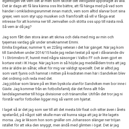
egentligen vet vem det är men som sköter det viktigaste uppdraget av alla.
Det är dags att få lära känna oss lite bättre, att få hänga med på vad som
händer i omklädningsrummet innan match, vem som alltid slarvar bort sina
grejer, vem som styr upp musiken och framförallt så vill vi fånga erat
intresse för att komma ner till Jernvallen och stötta oss upp till nästa nivå.
Så vem är då jag?
Jag som fått den stora äran att skriva och dela med mig av min och
tjejernas vardag går under smeknamnet Emmi.
Emilia Engelaar, nummer 9, en 22årig veteran i det här gänget. När jag kom
till Sandviken under 2014/15 hade jag redan testat på spel i dåvarande div
1 i Strömsbro IF, hunnit med några säsonger i Valbo FF och även gjort en
kortare visit i IK Huge. När jag kom in så höjde jag medelåldern trots att jag
inte är äldre än såhär, vilket för mig var väldigt speciellt. Det är alltid jag
som varit fjunis och hamnat i mitten på kvadraten men här i Sandviken blev
det ordning och reda med det.
Jag jobbar som lärare på en liten byskola utanför Sandviken men bor inne i
Gävle. Jag kommer från en fotbollsfamilj där det finns allt från
landslagsmeriter till höga divisioner och tränarroller. Utifrån det tror jag ni
förstår varför fotbollen ligger mig så varmt om hjärtat.
I laget så är det jag som ser till att det mesta blir fixat och sitter även i årets
spelarråd, på något sätt skulle man väl kunna säga att jag är lite lagets
morsa. Jag är liksom hon som gnäller om Johansson slänger ner tröjan
istället för att vika den snyggt, men ändå med glimten i ögat. Det är jag