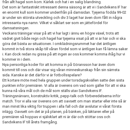
från allt hagel som kom. Kärlek och hat i en salig blandning.
Det som är fantastiskt intressant denna säsong är att vi i Sandvikens IF har
en enormt kull som kommer underifrån på damsidan. Tjejerna födda 99-02
är under sin största utveckling och div 3 laget har även dom fått in några
intressanta nya namn. Vilket vi såklart ser som en jättefördel för
damsatsningen.
Veckans träningar visar på att vi har lagt i ännu en högre växel, trots att
vädret givit både regn och hagel har tjejerna visat på att vi är här och vi ska
göra det bästa av situationen. I omklädningsrummet har det äntligen
kommit in två stora skåp till våran fördel som vi äntligen kan få lämna saker
i. Kan dock redan nu gissa på att ingen av oss kommer komma ihåg hur vi
kommer in i dem.
Nya personliga koder för att komma in på Göransson har även dom
kommit till oss och där visar sig våran minneskunskap från sin sämsta
sida. Kanske är det därför vi är fotbollsspelare?
Ett kortare möte med hela gruppen under torsdagskvällen satte den sista
punkten inför premiären. Vi alla är överens om vad som gäller för att vi ska
kunna nå våra mål och de mål som ställs utav Sandvikens IF.
Träningsnärvaro, konstruktiv kritik, pepp-talk och förberedelserna inför
match. Tror vi alla var överens om att oavsett om man startar eller inte så är
man minst lika viktig för truppen i alla fall och där avslutar vi vårat första
inlägg. Oavsett om det är på planen, på bänken, på läktaren eller på
premiären så hoppas vi självklart att ni är där och stöttar oss och
Sandvikens IF till årets framgång.