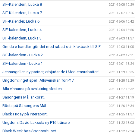
SIF-Kalendern, Lucka 8
2021-12-08 10:29
SIF-Kalendern, Lucka 7
2021-12-07 13:16
SIF-Kalender, Lucka 6
2021-12-06 10:42
SIF-kalendern, Lucka 4
2021-12-04 16:56
SIF-kalendern, Lucka 3
2021-12-03 11:37
Om du e-handlar, gör det med rabatt och kickback till SIF
2021-12-03 11:05
SIF-kalendern - Lucka 2
2021-12-02 12:11
SIF-kalendern - Lucka 1
2021-12-01 18:24
Jensasgrillen ny partner, erbjudande i Medlemsrabatten!
2021-11-29 13:35
Ungdom: Inget spel i Allsvenskan för P17
2021-11-28 18:29
Alla vinnarna på avslutningsfesten
2021-11-27 16:32
Säsongens Mål är korat!
2021-11-27 11:19
Rösta på Säsongens Mål
2021-11-26 18:34
Black Friday på Intersport!
2021-11-25 11:37
Ungdom: David Laksola ny P16-tränare
2021-11-22 13:03
Black Week hos Sponsorhuset
2021-11-22 12:14