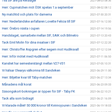
Två SIF:are på Riksläger
2021-08-03 08:36
Herr: Cupmatchen möt ÖSK spelas 1:a september
2021-08-02 08:12
Ny matchtid och plats för damerna
2021-07-30 20:31
Herr: Nederländske anfallaren Lovette Felicia till SIF
2021-07-16 12:00
Herr: Örebro nästa i cupen
2021-07-14 19:56
Handslaget, samarbete mellan SIF, SAIK och Bilmetro
2021-07-13 20:43
Tack Emil Molin för dina insatser i SIF
2021-07-12 22:20
Herr: Christoffer Aspgren efter segern mot Hudiksvall
2021-07-12 12:04
Herr: Inför mötet med Hudiksvall
2021-07-11 06:50
Kansliet har semesterstängt mellan V27-V31
2021-07-05 10:31
Vi hälsar Olearys välkomna till Sandviken
2021-06-29 11:00
Herr: Biljetter kvar till Täby-matchen
2021-06-27 13:34
Månadens mål korat
2021-06-23 09:33
Säsongskort-bokningen är öppen för SIF - Täby FK
2021-06-22 10:21
Tack alla som bidragit
2021-06-21 16:09
Vi klarade målet! 50 000 kronor till Kvinnojouren i Sandviken
2021-06-19 18:03