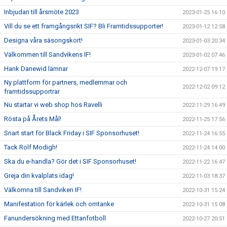
Inbjudan till årsmöte 2023
2023-01-25 16:10
Vill du se ett framgångsrikt SIF? Bli Framtidssupporter!
2023-01-12 12:58
Designa våra säsongskort!
2023-01-03 20:34
Välkommen till Sandvikens IF!
2023-01-02 07:46
Hank Danewid lämnar
2022-12-07 19:17
Ny plattform för partners, medlemmar och
2022-12-02 09:12
framtidssupportrar
Nu startar vi web shop hos Ravelli
2022-11-29 16:49
Rösta på Årets Mål!
2022-11-25 17:56
Snart start för Black Friday i SIF Sponsorhuset!
2022-11-24 16:55
Tack Rolf Modigh!
2022-11-24 14:00
Ska du e-handla? Gör det i SIF Sponsorhuset!
2022-11-22 16:47
Greja din kvalplats idag!
2022-11-03 18:37
Välkomna till Sandviken IF!
2022-10-31 15:24
Manifestation för kärlek och omtanke
2022-10-31 15:08
Fanundersökning med Ettanfotboll
2022-10-27 20:51