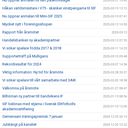
Nu öppnar anmälan till vårt påsklovsläger
2025-03-21 10:40
Håkan världsmästare i V75 - skänker vinstpengarna til SIF
2025-03-19 13:15
Nu öppnar anmälan till Mini-SIF 2025
2025-03-19 07:41
Mycket nytt i föreningsshopen
2025-03-13 14:50
Rapport från årsmötet
2025-03-13
Handelsbanken ny akademipartner
2025-03-12 07:35
Vi söker spelare födda 2017 & 2018
2025-03-11 14:23
Supporterträff på Mulligans
2025-03-10 09:48
Rekordresultat för 2024
2025-03-07 14:36
Viktig information: Ny tid för årsmöte
2025-02-28 20:57
Vi söker spelare till vårt samarbete med SAIK
2025-02-05 18:38
Välkomna på årsmöte
2025-01-27 08:47
Bilhörnan ny partner till Sandvikens IF
2025-01-13 08:36
SIF belönas med stjärna i Svensk Elitfotbolls
2025-01-10 12:00
akademicertifiering
Gemensam träningspremiär 7 januari
2024-12-29 20:19
Julstängt på kansliet
2024-12-20 10:22