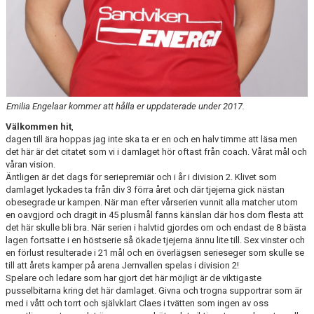
Emilia Engelaar kommer att hålla er uppdaterade under 2017.
Välkommen hit
,
dagen till ära hoppas jag inte ska ta er en och en halv timme att läsa men
det här är det citatet som vi i damlaget hör oftast från coach. Vårat mål och
våran vision.
Äntligen är det dags för seriepremiär och i år i division 2. Klivet som
damlaget lyckades ta från div 3 förra året och där tjejerna gick nästan
obesegrade ur kampen. När man efter vårserien vunnit alla matcher utom
en oavgjord och dragit in 45 plusmål fanns känslan där hos dom flesta att
det här skulle bli bra. När serien i halvtid gjordes om och endast de 8 bästa
lagen fortsatte i en höstserie så ökade tjejerna ännu lite till. Sex vinster och
en förlust resulterade i 21 mål och en överlägsen serieseger som skulle se
till att årets kamper på arena Jernvallen spelas i division 2!
Spelare och ledare som har gjort det här möjligt är de viktigaste
pusselbitarna kring det här damlaget. Givna och trogna supportrar som är
med i vått och torrt och självklart Claes i tvätten som ingen av oss