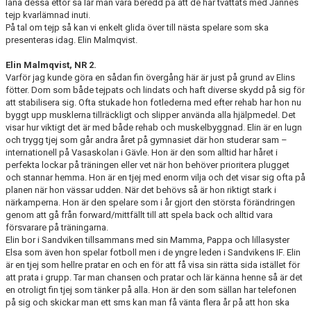
låna dessa ettor så lär man vara beredd på att de har tvättats med Jannes
tejp kvarlämnad inuti.
På tal om tejp så kan vi enkelt glida över till nästa spelare som ska
presenteras idag. Elin Malmqvist.
Elin Malmqvist, NR 2.
Varför jag kunde göra en sådan fin övergång här är just på grund av Elins
fötter. Dom som både tejpats och lindats och haft diverse skydd på sig för
att stabilisera sig. Ofta stukade hon fotlederna med efter rehab har hon nu
byggt upp musklerna tillräckligt och slipper använda alla hjälpmedel. Det
visar hur viktigt det är med både rehab och muskelbyggnad. Elin är en lugn
och trygg tjej som går andra året på gymnasiet där hon studerar sam –
internationell på Vasaskolan i Gävle. Hon är den som alltid har håret i
perfekta lockar på träningen eller vet när hon behöver prioritera plugget
och stannar hemma. Hon är en tjej med enorm vilja och det visar sig ofta på
planen när hon vässar udden. När det behövs så är hon riktigt stark i
närkamperna. Hon är den spelare som i år gjort den största förändringen
genom att gå från forward/mittfällt till att spela back och alltid vara
försvarare på träningarna.
Elin bor i Sandviken tillsammans med sin Mamma, Pappa och lillasyster
Elsa som även hon spelar fotboll men i de yngre leden i Sandvikens IF. Elin
är en tjej som hellre pratar en och en för att få visa sin rätta sida istället för
att prata i grupp. Tar man chansen och pratar och lär känna henne så är det
en otroligt fin tjej som tänker på alla. Hon är den som sällan har telefonen
på sig och skickar man ett sms kan man få vänta flera år på att hon ska