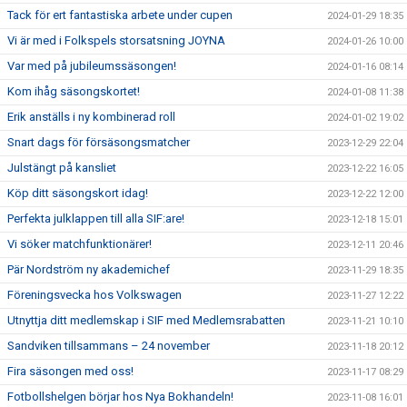
Tack för ert fantastiska arbete under cupen
2024-01-29 18:35
Vi är med i Folkspels storsatsning JOYNA
2024-01-26 10:00
Var med på jubileumssäsongen!
2024-01-16 08:14
Kom ihåg säsongskortet!
2024-01-08 11:38
Erik anställs i ny kombinerad roll
2024-01-02 19:02
Snart dags för försäsongsmatcher
2023-12-29 22:04
Julstängt på kansliet
2023-12-22 16:05
Köp ditt säsongskort idag!
2023-12-22 12:00
Perfekta julklappen till alla SIF:are!
2023-12-18 15:01
Vi söker matchfunktionärer!
2023-12-11 20:46
Pär Nordström ny akademichef
2023-11-29 18:35
Föreningsvecka hos Volkswagen
2023-11-27 12:22
Utnyttja ditt medlemskap i SIF med Medlemsrabatten
2023-11-21 10:10
Sandviken tillsammans – 24 november
2023-11-18 20:12
Fira säsongen med oss!
2023-11-17 08:29
Fotbollshelgen börjar hos Nya Bokhandeln!
2023-11-08 16:01