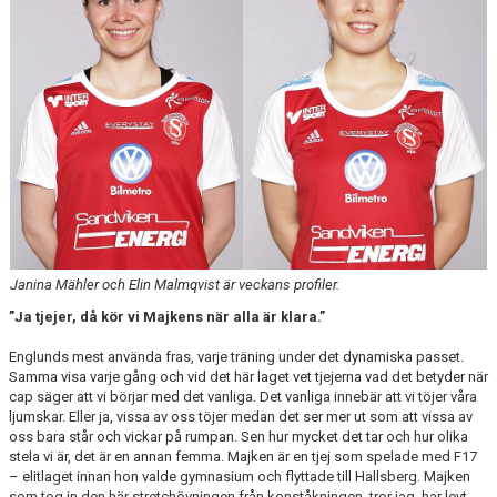
INTRESSEANMÄLAN FÖR SPELARE
INTRESSEANMÄLAN LEDARE
ANMÄLAN TILL CAMPER
Janina Mähler och Elin Malmqvist är veckans profiler.
”Ja tjejer, då kör vi Majkens när alla är klara.”
Englunds mest använda fras, varje träning under det dynamiska passet.
Samma visa varje gång och vid det här laget vet tjejerna vad det betyder när
cap säger att vi börjar med det vanliga. Det vanliga innebär att vi töjer våra
ljumskar. Eller ja, vissa av oss töjer medan det ser mer ut som att vissa av
oss bara står och vickar på rumpan. Sen hur mycket det tar och hur olika
stela vi är, det är en annan femma. Majken är en tjej som spelade med F17
– elitlaget innan hon valde gymnasium och flyttade till Hallsberg. Majken
som tog in den här stretchövningen från konståkningen, tror jag, har levt