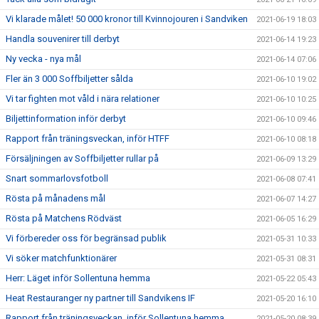
Vi klarade målet! 50 000 kronor till Kvinnojouren i Sandviken
2021-06-19 18:03
Handla souvenirer till derbyt
2021-06-14 19:23
Ny vecka - nya mål
2021-06-14 07:06
Fler än 3 000 Soffbiljetter sålda
2021-06-10 19:02
Vi tar fighten mot våld i nära relationer
2021-06-10 10:25
Biljettinformation inför derbyt
2021-06-10 09:46
Rapport från träningsveckan, inför HTFF
2021-06-10 08:18
Försäljningen av Soffbiljetter rullar på
2021-06-09 13:29
Snart sommarlovsfotboll
2021-06-08 07:41
Rösta på månadens mål
2021-06-07 14:27
Rösta på Matchens Rödväst
2021-06-05 16:29
Vi förbereder oss för begränsad publik
2021-05-31 10:33
Vi söker matchfunktionärer
2021-05-31 08:31
Herr: Läget inför Sollentuna hemma
2021-05-22 05:43
Heat Restauranger ny partner till Sandvikens IF
2021-05-20 16:10
Rapport från träningsveckan, inför Sollentuna hemma
2021-05-20 08:39