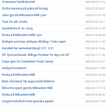
Vi lanserar halvårskortet!
2022-08-03 17:16
Stötta herrarna på plats på lördag
2022-07-25 20:37
Jabir gjorde Månadens Mål i juni
2022-07-13 21:09
Tack för allt, Emilia
2022-07-05 10:17
Sandvikens IF är i sorg
2022-07-03 21:59
Rösta på Månadens Mål i juni
2022-07-02 20:00
Äntligen sommar, äntligen Allsång i Trebo igen!
2022-06-22 11:43
Kansliet har semesterstängt V.27- V.31
2022-06-20 10:46
SIF Sponsorhuset. Många fördelar för dig och SIF
2022-06-17 11:50
Dags igen för Sandviken Youth Camp!
2022-06-14 20:27
Derbyinformation!
2022-06-01 13:50
Rösta på Månadens Mål
2022-05-31 20:00
Bäst i Norrland: Ny supporterkollektion
2022-05-23 13:37
Ebba Ronquist gjorde Månadens Mål
2022-05-12 17:18
Rösta på Månadens Mål
2022-05-03 08:30
Ungdomsfotboll med spanska gäster
2022-04-28 19:33