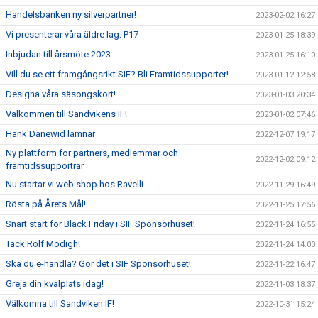
Handelsbanken ny silverpartner!
2023-02-02 16:27
Vi presenterar våra äldre lag: P17
2023-01-25 18:39
Inbjudan till årsmöte 2023
2023-01-25 16:10
Vill du se ett framgångsrikt SIF? Bli Framtidssupporter!
2023-01-12 12:58
Designa våra säsongskort!
2023-01-03 20:34
Välkommen till Sandvikens IF!
2023-01-02 07:46
Hank Danewid lämnar
2022-12-07 19:17
Ny plattform för partners, medlemmar och
2022-12-02 09:12
framtidssupportrar
Nu startar vi web shop hos Ravelli
2022-11-29 16:49
Rösta på Årets Mål!
2022-11-25 17:56
Snart start för Black Friday i SIF Sponsorhuset!
2022-11-24 16:55
Tack Rolf Modigh!
2022-11-24 14:00
Ska du e-handla? Gör det i SIF Sponsorhuset!
2022-11-22 16:47
Greja din kvalplats idag!
2022-11-03 18:37
Välkomna till Sandviken IF!
2022-10-31 15:24