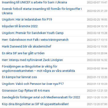
Insamling till UNICEF:s arbete för barn i Ukraina
2022-03-07 19:47
Svensk fotboll startar insamling till förmån för krigsoffer i
2022-02-25 21:23
Ukraina
Ungdom: Här är ledarstaben för P19
2022-02-25 18:05
Inbjudan till årsmöte 2022
2022-02-24 15:10
Ungdom: Premiär för Sandviken Youth Camp
2022-02-18 19:28
Herr: Gabrielsson mot Falk i extra träningsmatch
2022-02-17 13:15
Hank Danewid blir vår akademichef
2022-02-15 19:00
En äkta SIF:are har gått ur tiden
2022-02-10 20:04
Herr: Intervju med nyförvärvet Zack Lindgren
2022-02-03 16:32
Försäljningen av Bingolotter är viktig för
2022-02-02 18:44
ungdomsverkamheten – möt några av våra anställda
En kämpe har lämnat oss
2022-01-19 13:20
Ungdom: Vabö och Persson tar över nya P17
2022-01-13 10:23
Göransson Cup flyttas till 4-6 mars
2022-01-12 21:53
Sandegårds förlänger avtal och Medlemsrabatt för 2022
2021-12-20 15:39
Köp dina Bingolotter av SIF till uppesittarkvällen!
2021-12-20 07:00