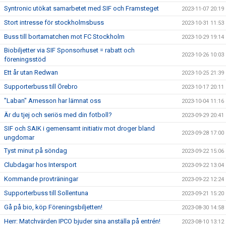
Syntronic utökat samarbetet med SIF och Framsteget
2023-11-07 20:19
Stort intresse för stockholmsbuss
2023-10-31 11:53
Buss till bortamatchen mot FC Stockholm
2023-10-29 19:14
Biobiljetter via SIF Sponsorhuset = rabatt och
2023-10-26 10:03
föreningsstöd
Ett år utan Redwan
2023-10-25 21:39
Supporterbuss till Örebro
2023-10-17 20:11
"Laban" Arnesson har lämnat oss
2023-10-04 11:16
Är du tjej och seriös med din fotboll?
2023-09-29 20:41
SIF och SAIK i gemensamt initiativ mot droger bland
2023-09-28 17:00
ungdomar
Tyst minut på söndag
2023-09-22 15:06
Clubdagar hos Intersport
2023-09-22 13:04
Kommande provträningar
2023-09-22 12:24
Supporterbuss till Sollentuna
2023-09-21 15:20
Gå på bio, köp Föreningsbiljetten!
2023-08-30 14:58
Herr: Matchvärden IPCO bjuder sina anställa på entrén!
2023-08-10 13:12