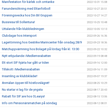
Manifestation för kärlek och omtanke
2022-10-31 15:08
Fanundersökning med Ettanfotboll
2022-10-27 20:51
Föreningsvecka hos Din Bil Gruppen
2022-10-27 14:27
Bussresa till Sollentuna!
2022-10-25 10:48
Uttalande från klubbledningen
2022-10-05 13:13
Clubdagar hos Intersport
2022-09-26 16:36
Lagertömning hos Gestrike Marincenter från onsdag 28/9
2022-09-23 18:36
Matchuppvärmning hos Bolaget på lördag från kl. 13:00
2022-09-22 10:32
Nytt erbjudande i Medlemsrabatten
2022-09-19 08:48
Ett stort SIF-hjärta har gått ur tiden
2022-09-16 12:00
Tillskott i Medlemsrabatten
2022-09-16 11:09
Insamling av klubbkläder!
2022-09-07 19:37
Anmälan öppen till höstlovslägret!
2022-08-25 10:29
Nu startar vi lag för de yngsta
2022-08-17 20:43
Rabatt för SIF:are hos OLearys!
2022-08-15 13:06
Info om Pensionärsmatchen på söndag
2022-08-12 08:01