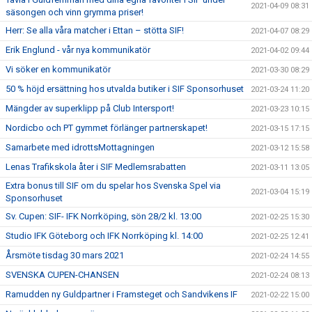
2021-04-09 08:31
säsongen och vinn grymma priser!
Herr: Se alla våra matcher i Ettan – stötta SIF!
2021-04-07 08:29
Erik Englund - vår nya kommunikatör
2021-04-02 09:44
Vi söker en kommunikatör
2021-03-30 08:29
50 % höjd ersättning hos utvalda butiker i SIF Sponsorhuset
2021-03-24 11:20
Mängder av superklipp på Club Intersport!
2021-03-23 10:15
Nordicbo och PT gymmet förlänger partnerskapet!
2021-03-15 17:15
Samarbete med idrottsMottagningen
2021-03-12 15:58
Lenas Trafikskola åter i SIF Medlemsrabatten
2021-03-11 13:05
Extra bonus till SIF om du spelar hos Svenska Spel via
2021-03-04 15:19
Sponsorhuset
Sv. Cupen: SIF- IFK Norrköping, sön 28/2 kl. 13:00
2021-02-25 15:30
Studio IFK Göteborg och IFK Norrköping kl. 14:00
2021-02-25 12:41
Årsmöte tisdag 30 mars 2021
2021-02-24 14:55
SVENSKA CUPEN-CHANSEN
2021-02-24 08:13
Ramudden ny Guldpartner i Framsteget och Sandvikens IF
2021-02-22 15:00