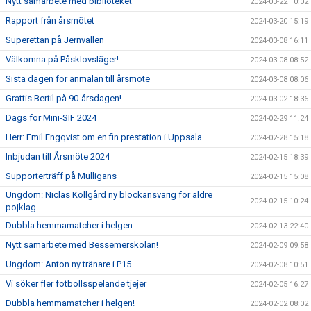
Nytt samarbete med biblioteket
2024-03-22 10:02
Rapport från årsmötet
2024-03-20 15:19
Superettan på Jernvallen
2024-03-08 16:11
Välkomna på Påsklovsläger!
2024-03-08 08:52
Sista dagen för anmälan till årsmöte
2024-03-08 08:06
Grattis Bertil på 90-årsdagen!
2024-03-02 18:36
Dags för Mini-SIF 2024
2024-02-29 11:24
Herr: Emil Engqvist om en fin prestation i Uppsala
2024-02-28 15:18
Inbjudan till Årsmöte 2024
2024-02-15 18:39
Supporterträff på Mulligans
2024-02-15 15:08
Ungdom: Niclas Kollgård ny blockansvarig för äldre
2024-02-15 10:24
pojklag
Dubbla hemmamatcher i helgen
2024-02-13 22:40
Nytt samarbete med Bessemerskolan!
2024-02-09 09:58
Ungdom: Anton ny tränare i P15
2024-02-08 10:51
Vi söker fler fotbollsspelande tjejer
2024-02-05 16:27
Dubbla hemmamatcher i helgen!
2024-02-02 08:02