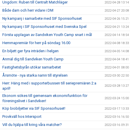
Ungdom: Ruben till Centralt Matchläger
2022-04-28 13:14
Både dam och herr vidare i DM
2022-04-27 20:08
Ny kampanj i samarbete med SIF Sponsorhuset
2022-04-26 15:21
Ny kampanj i SIF Sponsorhuset med Svenska Spel
2022-04-21 13:24
Första upplagan av Sandviken Youth Camp snart i mål
2022-04-14 18:54
Hemmapremiär för herr på söndag 16.00
2022-04-08 18:33
En biljett ger fyra inträden i helgen
2022-04-05 14:08
Anmäl dig till Sandviken Youth Camp
2022-04-04 18:41
Fastighetsbyrån utökar samarbetet
2022-04-01 08:00
Årsmöte - nya starka namn till styrelsen
2022-03-30 22:50
Herr: Häng med i supporterbussen till seriepremiären 2:a
2022-03-28 13:27
april!
Ekonom sökes till gemensam ekonomifunktion för
2022-03-24 15:00
föreningslivet i Sandviken!
Köp biobiljetter via SIF Sponsorhuset!
2022-03-17 13:33
Provkväll hos Intersport
2022-03-16 16:50
Vill du hjälpa till kring våra matcher?
2022-03-16 09:31