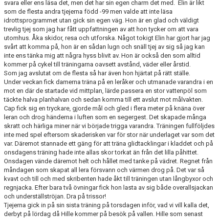
svara eller ens läsa det, men det har sin egen charm det med. Elin är likt
som de flesta andra tjejerna född -99 men valde att inte läsa
idrottsprogrammet utan gick sin egen väg. Hon är en glad och väldigt
trevlig tjej som jag har fått uppfattningen av att hon tycker om att vara
utomhus. Åka skidor, resa och utforska. Något tokigt Elin har gjort har jag
svårt att komma på, hon är en sådan lugn och snäll tjej av sig så jag kan
inte ens tänka mig att några hyss blivit av. Hon är också den som alltid
kommer på cykel till träningarna oavsett avstånd, väder eller årstid.
Som jag avslutat om de flesta så har även hon hjärtat på rätt ställe.
Under veckan fick damerna träna på en leråker och utmanade varandra i en
mot en där de startade vid mittplan, lärde passera en stor vattenpöl som
täckte halva planhalvan och sedan komma till ett avslut mot målvakten.
Cap fick sig en tryckare, gjorde mål och gled i flera meter på knäna över
leran och drog händerna i luften som en segergest. Det skapade många
skratt och härliga miner när vi började trigga varandra. Träningen fullföljdes
inte med spel eftersom skaderisken var för stor när underlaget var som det
var. Däremot stannade ett gäng för att träna glidtacklingar i kladdet och på
onsdagens träning hade inte allas skor torkat än från det lilla påhittet.
Onsdagen vände däremot helt och hållet med tanke på vädret. Regnet från
måndagen som skapat all lera försvann och värmen drog på. Det var så
kvavt och till och med skribenten hade åkt till träningen utan långbyxor och
regnjacka. Efter bara två övningar fick hon lasta av sig både overallsjackan
och underställströjan. Dra på trissor!
Tjejerna gick in på sin sista träning på torsdagen inför, vad vi vill kalla det,
derbyt på lördag då Hille kommer på besök på vallen. Hille som senast