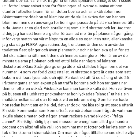
dottern Lovisa. När vi fick frågorna om oss spelare i damlaget som skulle
ut i fotbollsmagasinet som för föreningen så svarade Janina att hon
utanför fotbollen brann för sin dotter Lovisa och sina köksblommor.
Skämtsamt trodde hon så klart inte att de skulle skriva det om hennes
blommor men den ansvariga för tidningen passade på att visa hennes rätta
sida. Janina är en glad och sprallig tjej som alltid skrattar och ler. Jag tror
aldrig jag har sett henne arg eller förbannad mer än på planen någon gång.
Inför varje match har vår målspruta en alldeles egen liten rutin, eller kanske
jag ska säga FLERA egna rutiner. Jag tror Janne är den som använder
toaletten flest gånger och även planerar hur och när hon ska gå in för att
det ska stämma rätt med tiden och hennes springturer. Hon är en av de
minsta tjejerna på planen och vid ett tillfälle när några på läktaren
diskuterade Klara Spångbergs unga ålder så ställdes frågan om det var
nummer 14 som var född 2002 istället. Vi skrattade gott åt detta som satt
bakom och bara lyssnade och njöt. Fantastiskt att få se så ung ut vid 26.
På träningarna är hon expert på att träffa konorna och hon tar gärna ner
dem en efter en också. Pricksäker kan man kanske kalla det. Hon var även
på bussen till Hudik rätt pricksäker när hon lyckades ”slänga” ut hela sin
matlåda mellan sätet och fönstret vid en inbromsning. Som tur var hade
hon redan hunnit ätit en hel del, det var dock inte lika roligt att städa efteråt.
En skön kommentar som kom efteråt var när Johansson frågade vart man
skulle slänga maten och någon smart rackare svarade kvickt - ”fråga
Janne!”. En riktigt härlig tjej med massor av energi som alltid ger hundra
procent och alltid vill alla väl. Hon som har minst fötter och lär leta som en
tok efter ettorna i strumplådan. Om man vid något tillfälle senare skulle vilja