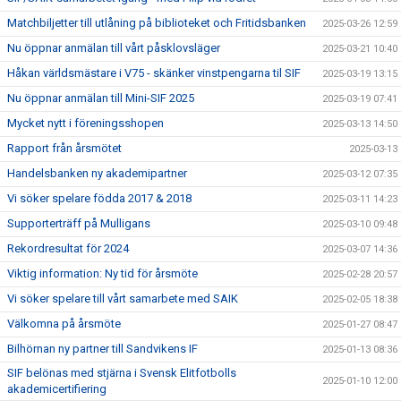
Matchbiljetter till utlåning på biblioteket och Fritidsbanken
2025-03-26 12:59
Nu öppnar anmälan till vårt påsklovsläger
2025-03-21 10:40
Håkan världsmästare i V75 - skänker vinstpengarna til SIF
2025-03-19 13:15
Nu öppnar anmälan till Mini-SIF 2025
2025-03-19 07:41
Mycket nytt i föreningsshopen
2025-03-13 14:50
Rapport från årsmötet
2025-03-13
Handelsbanken ny akademipartner
2025-03-12 07:35
Vi söker spelare födda 2017 & 2018
2025-03-11 14:23
Supporterträff på Mulligans
2025-03-10 09:48
Rekordresultat för 2024
2025-03-07 14:36
Viktig information: Ny tid för årsmöte
2025-02-28 20:57
Vi söker spelare till vårt samarbete med SAIK
2025-02-05 18:38
Välkomna på årsmöte
2025-01-27 08:47
Bilhörnan ny partner till Sandvikens IF
2025-01-13 08:36
SIF belönas med stjärna i Svensk Elitfotbolls
2025-01-10 12:00
akademicertifiering