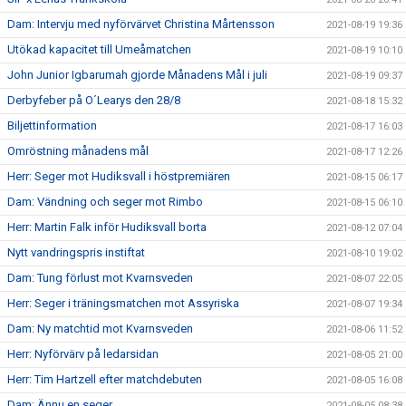
Dam: Intervju med nyförvärvet Christina Mårtensson
2021-08-19 19:36
Utökad kapacitet till Umeåmatchen
2021-08-19 10:10
John Junior Igbarumah gjorde Månadens Mål i juli
2021-08-19 09:37
Derbyfeber på O´Learys den 28/8
2021-08-18 15:32
Biljettinformation
2021-08-17 16:03
Omröstning månadens mål
2021-08-17 12:26
Herr: Seger mot Hudiksvall i höstpremiären
2021-08-15 06:17
Dam: Vändning och seger mot Rimbo
2021-08-15 06:10
Herr: Martin Falk inför Hudiksvall borta
2021-08-12 07:04
Nytt vandringspris instiftat
2021-08-10 19:02
Dam: Tung förlust mot Kvarnsveden
2021-08-07 22:05
Herr: Seger i träningsmatchen mot Assyriska
2021-08-07 19:34
Dam: Ny matchtid mot Kvarnsveden
2021-08-06 11:52
Herr: Nyförvärv på ledarsidan
2021-08-05 21:00
Herr: Tim Hartzell efter matchdebuten
2021-08-05 16:08
Dam: Ännu en seger
2021-08-05 08:38