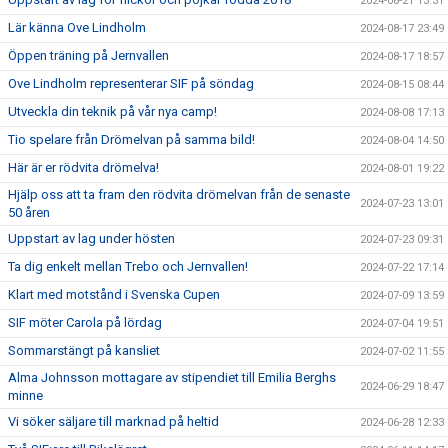
2024-08-21 13:31
Lär känna Ove Lindholm
2024-08-17 23:49
Öppen träning på Jernvallen
2024-08-17 18:57
Ove Lindholm representerar SIF på söndag
2024-08-15 08:44
Utveckla din teknik på vår nya camp!
2024-08-08 17:13
Tio spelare från Drömelvan på samma bild!
2024-08-04 14:50
Här är er rödvita drömelva!
2024-08-01 19:22
Hjälp oss att ta fram den rödvita drömelvan från de senaste
2024-07-23 13:01
50 åren
Uppstart av lag under hösten
2024-07-23 09:31
Ta dig enkelt mellan Trebo och Jernvallen!
2024-07-22 17:14
Klart med motstånd i Svenska Cupen
2024-07-09 13:59
SIF möter Carola på lördag
2024-07-04 19:51
Sommarstängt på kansliet
2024-07-02 11:55
Alma Johnsson mottagare av stipendiet till Emilia Berghs
2024-06-29 18:47
minne
Vi söker säljare till marknad på heltid
2024-06-28 12:33