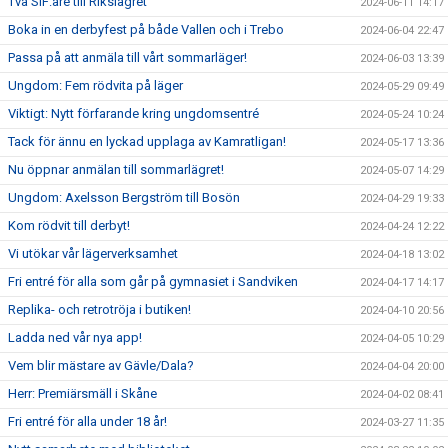
Två SIF:are till Rikslägret
2024-06-11 14:17
Boka in en derbyfest på både Vallen och i Trebo
2024-06-04 22:47
Passa på att anmäla till vårt sommarläger!
2024-06-03 13:39
Ungdom: Fem rödvita på läger
2024-05-29 09:49
Viktigt: Nytt förfarande kring ungdomsentré
2024-05-24 10:24
Tack för ännu en lyckad upplaga av Kamratligan!
2024-05-17 13:36
Nu öppnar anmälan till sommarlägret!
2024-05-07 14:29
Ungdom: Axelsson Bergström till Bosön
2024-04-29 19:33
Kom rödvit till derbyt!
2024-04-24 12:22
Vi utökar vår lägerverksamhet
2024-04-18 13:02
Fri entré för alla som går på gymnasiet i Sandviken
2024-04-17 14:17
Replika- och retrotröja i butiken!
2024-04-10 20:56
Ladda ned vår nya app!
2024-04-05 10:29
Vem blir mästare av Gävle/Dala?
2024-04-04 20:00
Herr: Premiärsmäll i Skåne
2024-04-02 08:41
Fri entré för alla under 18 år!
2024-03-27 11:35