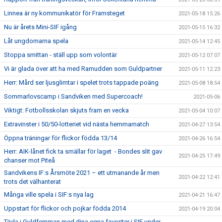
Linnea är ny kommunikatör för Framsteget
2021-05-18 15:26
Nu är årets Mini-SIF igång
2021-05-15 16:32
Låt ungdomarna spela
2021-05-14 12:45
Stoppa smittan - ställ upp som volontär
2021-05-12 07:07
Vi är glada över att ha med Ramudden som Guldpartner
2021-05-11 12:23
Herr: Mård ser ljusglimtar i spelet trots tappade poäng
2021-05-08 18:54
Sommarlovscamp i Sandviken med Supercoach!
2021-05-06
Viktigt: Fotbollsskolan skjuts fram en vecka
2021-05-04 10:07
Extravinster i 50/50-lotteriet vid nästa hemmamatch
2021-04-27 13:54
Öppna träningar för flickor födda 13/14
2021-04-26 16:54
Herr: AIK-lånet fick ta smällar för laget - Bondes slit gav
2021-04-25 17:49
chanser mot Piteå
Sandvikens IF:s Årsmöte 2021 – ett utmanande år men
2021-04-22 12:41
trots det välhanterat
Många ville spela i SIF:s nya lag
2021-04-21 16:47
Uppstart för flickor och pojkar födda 2014
2021-04-19 20:04
Tävla i Guldfemman med dina egna favoriter i SIF under