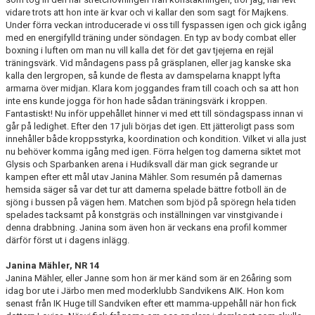
vidare trots att hon inte är kvar och vi kallar den som sagt för Majkens.
Under förra veckan introducerade vi oss till fyspassen igen och gick igång
med en energifylld träning under söndagen. En typ av body combat eller
boxning i luften om man nu vill kalla det för det gav tjejerna en rejäl
träningsvärk. Vid måndagens pass på gräsplanen, eller jag kanske ska
kalla den lergropen, så kunde de flesta av damspelarna knappt lyfta
armarna över midjan. Klara kom joggandes fram till coach och sa att hon
inte ens kunde jogga för hon hade sådan träningsvärk i kroppen.
Fantastiskt! Nu inför uppehållet hinner vi med ett till söndagspass innan vi
går på ledighet. Efter den 17 juli börjas det igen. Ett jätteroligt pass som
innehåller både kroppsstyrka, koordination och kondition. Vilket vi alla just
nu behöver komma igång med igen. Förra helgen tog damerna siktet mot
Glysis och Sparbanken arena i Hudiksvall där man gick segrande ur
kampen efter ett mål utav Janina Mähler. Som resumén på damernas
hemsida säger så var det tur att damerna spelade bättre fotboll än de
sjöng i bussen på vägen hem. Matchen som bjöd på spöregn hela tiden
spelades tacksamt på konstgräs och inställningen var vinstgivande i
denna drabbning. Janina som även hon är veckans ena profil kommer
därför först ut i dagens inlägg.
Janina Mähler, NR 14
Janina Mähler, eller Janne som hon är mer känd som är en 26åring som
idag bor ute i Järbo men med moderklubb Sandvikens AIK. Hon kom
senast från IK Huge till Sandviken efter ett mamma-uppehåll när hon fick