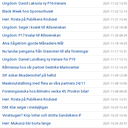
Ungdom: David Laksola ny P16-tränare
2021-11-22 13:03
Black Week hos Sponsorhuset
2021-11-22 12:14
Herr: Rösta på Publikens Rödväst
2021-11-21 15:46
Ungdom: Seger i kvalet till Allsvenskan
2021-11-20 18:08
Ungdom: P17 kvalar till Allsvenskan
2021-11-20 08:34
Alva Sågström gjorde Månadens Mål
2021-11-18 18:03
Nu landar pengarna från Gräsroten till alla föreningar
2021-11-17 15:31
Ungdom: Daniel Lundberg ny tränare för P19
2021-11-17 13:15
Båtmässa hos vår partner Gestrike Marincenter
2021-11-15 14:03
SIF söker Akademichef på heltid
2021-11-09 12:08
Maskinutställning med flera av våra partners 24/11
2021-11-08 10:00
Föreningsvecka hos Bilmetro vecka 45. Provkör bilar!
2021-11-08 08:00
Herr: Rösta på Publikens Rödväst
2021-10-31 13:51
DM: Klar seger i medaljligan
2021-10-29 15:43
Vinstsugen? Köp lotter och stötta Sandvikens IF
2021-10-25 10:56
Herr: Mukunzi blir borta länge
2021-10-24 20:37