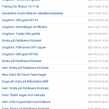
Träning för flickor 15-17 år
2021-10-06 14:30
Sandviken Sushi tillskott i Medlemsrabatten
2021-10-05 13:51
Ungdom: DM-guld till P14
2021-10-03 21:26
Ungdom: Kamratligan är tillbaka
2021-10-01 12:29
Ungdom: Tredje DM-guldet
2021-09-28 22:51
Rösta på Publikens Rödväst
2021-09-25 12:53
Ungdom: F08 vinner GFF-cupen
2021-09-23 14:45
Ungdom: DM-guld till F06
2021-09-22 21:19
Rösta på Publikens Rödväst
2021-09-19 12:40
Herr: Rösta på Publikens Rödväst
2021-09-11 14:20
Alex Vabö till Future Team-laget
2021-09-10 15:40
Dags att rösta på Månadens Mål!
2021-09-09 20:00
Herr: Rösta på Publikens Rödväst
2021-09-05 16:52
Dam: Stabil seger mot Vaksala
2021-09-05 13:03
Herr: Inför toppmötet med Dalkurd
2021-09-05 08:22
Dam: Rösta på Publikens Rödväst
2021-09-04 15:11