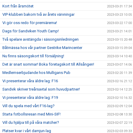
Kort från årsmötet
2023-03-31 17:34
VIP-klubben bakom två av årets värvningar
2023-03-23 10:05
Vi gör oss redo för premiärerna!
2023-03-22 17:00
Dags för Sandviken Youth Camp!
2023-03-21 14:01
Två spelare avstängda i säsongsinledningen
2023-03-15 20:48
Båtmässa hos vår partner Gestrike Marincenter
2023-03-15 09:04
Nu finns säsongskort till försäljning!
2023-03-14 10:40
Det är snart sommar! Boka företagskort till Allsången!
2023-03-07 14:06
Medlemserbjudande hos Mulligans Pub
2023-02-20 11:39
Vi presenterar våra äldre lag: F16
2023-02-16 21:12
Sandvik skriver treårsavtal som huvudpartner!
2023-02-14 12:25
Vi presenterar våra äldre lag: F19
2023-02-10 16:32
Vill du spela med vårt F16-lag?
2023-02-09 12:04
Starta fotbollsresan med Mini-SIF!
2023-02-08 13:30
Vill du hjälpa till på våra matcher?
2023-02-07 22:19
Platser kvar i vårt damjun-lag
2023-02-03 09:33