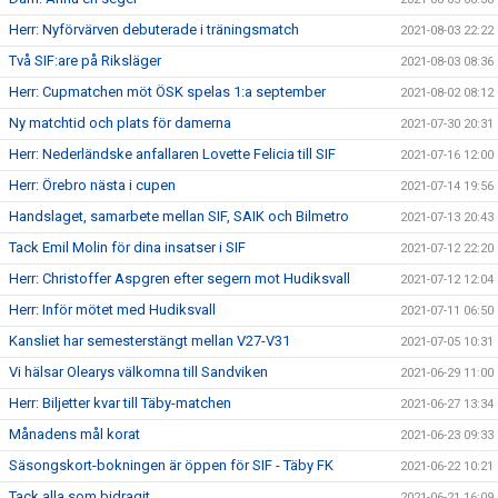
Herr: Nyförvärven debuterade i träningsmatch
2021-08-03 22:22
Två SIF:are på Riksläger
2021-08-03 08:36
Herr: Cupmatchen möt ÖSK spelas 1:a september
2021-08-02 08:12
Ny matchtid och plats för damerna
2021-07-30 20:31
Herr: Nederländske anfallaren Lovette Felicia till SIF
2021-07-16 12:00
Herr: Örebro nästa i cupen
2021-07-14 19:56
Handslaget, samarbete mellan SIF, SAIK och Bilmetro
2021-07-13 20:43
Tack Emil Molin för dina insatser i SIF
2021-07-12 22:20
Herr: Christoffer Aspgren efter segern mot Hudiksvall
2021-07-12 12:04
Herr: Inför mötet med Hudiksvall
2021-07-11 06:50
Kansliet har semesterstängt mellan V27-V31
2021-07-05 10:31
Vi hälsar Olearys välkomna till Sandviken
2021-06-29 11:00
Herr: Biljetter kvar till Täby-matchen
2021-06-27 13:34
Månadens mål korat
2021-06-23 09:33
Säsongskort-bokningen är öppen för SIF - Täby FK
2021-06-22 10:21
Tack alla som bidragit
2021-06-21 16:09