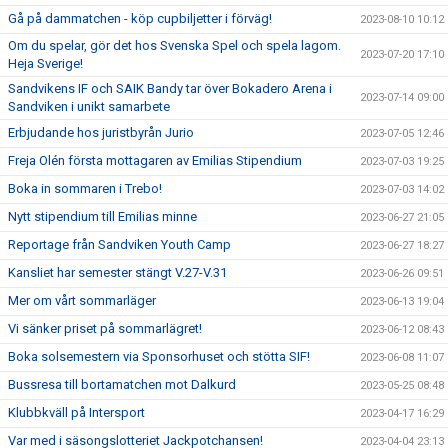
Gå på dammatchen - köp cupbiljetter i förväg!
2023-08-10 10:12
Om du spelar, gör det hos Svenska Spel och spela lagom.
2023-07-20 17:10
Heja Sverige!
Sandvikens IF och SAIK Bandy tar över Bokadero Arena i
2023-07-14 09:00
Sandviken i unikt samarbete
Erbjudande hos juristbyrån Jurio
2023-07-05 12:46
Freja Olén första mottagaren av Emilias Stipendium
2023-07-03 19:25
Boka in sommaren i Trebo!
2023-07-03 14:02
Nytt stipendium till Emilias minne
2023-06-27 21:05
Reportage från Sandviken Youth Camp
2023-06-27 18:27
Kansliet har semester stängt V.27-V.31
2023-06-26 09:51
Mer om vårt sommarläger
2023-06-13 19:04
Vi sänker priset på sommarlägret!
2023-06-12 08:43
Boka solsemestern via Sponsorhuset och stötta SIF!
2023-06-08 11:07
Bussresa till bortamatchen mot Dalkurd
2023-05-25 08:48
Klubbkväll på Intersport
2023-04-17 16:29
Var med i säsongslotteriet Jackpotchansen!
2023-04-04 23:13