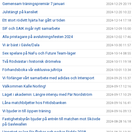
Gemensam träningspremiär 7 januari
2024-12-29 20:19
Julstängt på kansliet
2024-12-20 10:22
Ett stort rödvitt hjärta har gått ur tiden
2024-12-14 17:18
SIF och SAIK ingår nytt samarbete
2024-12-09 15:00
Alla pristagare på avslutningsfesten 2024
2024-12-02 17:46
Vi är bäst i Gävle/Dala
2024-10-30 11:57
Sex spelare på NaFu och Future Team-läger
2024-10-14 08:55
Två Rödvästar i historisk drömelva
2024-10-11 19:18
Förhandsboka vår exklusiva jultröja
2024-10-01 13:34
Vi förlänger vårt samarbete med adidas och Intersport
2024-09-25 15:37
Välkommen Kalle Norling!
2024-09-17 12:16
Läget i akademin: Längre intervju med Pär Nordström
2024-09-17 10:29
Låna matchbiljetter hos Fritidsbanken
2024-09-16 16:41
Vi bjuder in till öppen träning
2024-09-16 09:13
Fastighetsbyrån bjuder på entrén till matchen mot Skövde
2024-08-28 16:18
på Gavlevallen
Uppstart av lag för flickor och pojkar födda 2018