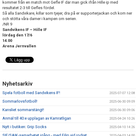
kommer från en match mot Gefle IF där man gick ifrån Hille ip med
resultatet 2-3 till Gefles fördel.
Så alla Sandvikare, killar som tjejer, dra på er supporterjackan och kom ner
och stötta våra damer i kampen om serien.
/NR 9
Sandvikens IF – Hille IF
lördag den 17/6
14.00
Arena Jernvallen
Nyhetsarkiv
Spela fotboll med Sandvikens IF!
2025-07-07 12:08
Sommarlovsfotboll!
2025-06-30 09:09
Kansliet sommarstängt!
2025-06-30 09:06
Anmäl till 40:e upplagan av Kamratligan
2025-04-24 10:26
Nytt i butiken: Grip Socks
2025-04-10 14:26
SIF/SAIK-samarbetet igång - med Filip vid rodret
2025-04-03 14:00