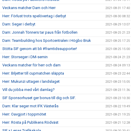
Veckans matcher Dam och Herr
2021-08-31 17:40
Herr: Förlust trots spelövertag i derbyt
2021-08-30 08:32
Dam: Seger i derbyt
2021-08-29 13:07
Dam: Jonnah Tönners tar paus från fotbollen
2021-08-25 21:23
Dam: Teambuilding hos Sportcentralen i Högbo Bruk
2021-08-25 17:25
Stötta SIF genom att bli #framtidssupporter!
2021-08-25 15:00
Herr: Storseger i DM-semin
2021-08-24 21:23
Veckans matcher för herr och dam
2021-08-24 09:13
Herr: Biljetter till cupmatchen släppta
2021-08-23 22:44
Herr: Mukunzi uttagen i landslaget
2021-08-23 15:05
Vill du jobba med vårt damlag?
2021-08-23 11:36
SIF Sponsorhuset ger bonus till dig och SIF.
2021-08-23 10:30
Dam: Klar seger mot IFK Västerås
2021-08-22 19:49
Herr: Oavgjort i toppmötet
2021-08-21 19:25
Herr: Rösta på Publikens Rödväst
2021-08-21 12:28
SIF x Lenas Trafikskola
2021-08-20 20:41