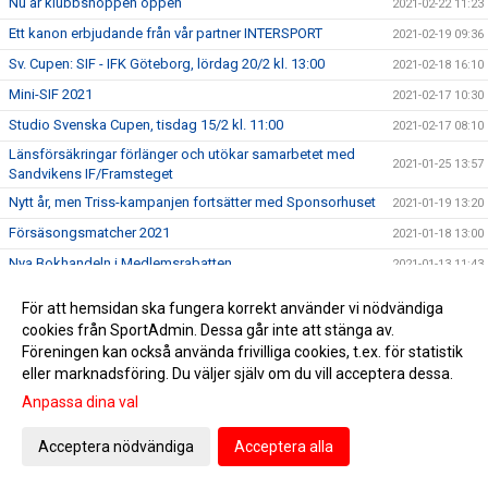
Nu är klubbshoppen öppen
2021-02-22 11:23
Ett kanon erbjudande från vår partner INTERSPORT
2021-02-19 09:36
Sv. Cupen: SIF - IFK Göteborg, lördag 20/2 kl. 13:00
2021-02-18 16:10
Mini-SIF 2021
2021-02-17 10:30
Studio Svenska Cupen, tisdag 15/2 kl. 11:00
2021-02-17 08:10
Länsförsäkringar förlänger och utökar samarbetet med
2021-01-25 13:57
Sandvikens IF/Framsteget
Nytt år, men Triss-kampanjen fortsätter med Sponsorhuset
2021-01-19 13:20
Försäsongsmatcher 2021
2021-01-18 13:00
Nya Bokhandeln i Medlemsrabatten
2021-01-13 11:43
Herr: Bellander förlänger
2021-01-06 19:00
För att hemsidan ska fungera korrekt använder vi nödvändiga
Herr: Hansson blir vår julklapp
2020-12-24 10:17
cookies från SportAdmin. Dessa går inte att stänga av.
Föreningen kan också använda frivilliga cookies, t.ex. för statistik
Herr: Noa Ersa Engberg klar för SIF
2020-12-23 19:00
eller marknadsföring. Du väljer själv om du vill acceptera dessa.
Sitt inte lottlös i helgerna, köp dina lotter av oss
2020-12-23 08:50
Anpassa dina val
Sandvikens IF/Framsteget i nytt samarbete med Microsoft
2020-12-17 16:07
Acceptera nödvändiga
Acceptera alla
Träffa SIF och Framsteget hos Diléns v. 51 och 52
2020-12-17 09:50
E-handla julklappar i Julshoppen hos Sponsorhuset
2020-12-11 15:57