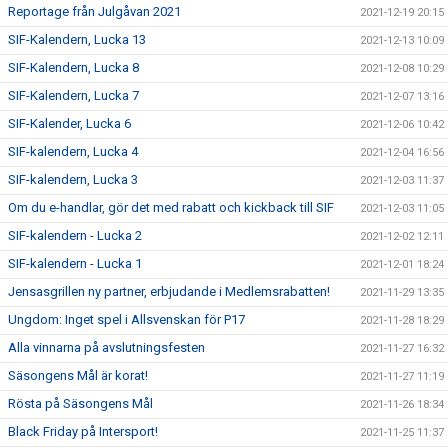
Reportage från Julgåvan 2021
2021-12-19 20:15
SIF-Kalendern, Lucka 13
2021-12-13 10:09
SIF-Kalendern, Lucka 8
2021-12-08 10:29
SIF-Kalendern, Lucka 7
2021-12-07 13:16
SIF-Kalender, Lucka 6
2021-12-06 10:42
SIF-kalendern, Lucka 4
2021-12-04 16:56
SIF-kalendern, Lucka 3
2021-12-03 11:37
Om du e-handlar, gör det med rabatt och kickback till SIF
2021-12-03 11:05
SIF-kalendern - Lucka 2
2021-12-02 12:11
SIF-kalendern - Lucka 1
2021-12-01 18:24
Jensasgrillen ny partner, erbjudande i Medlemsrabatten!
2021-11-29 13:35
Ungdom: Inget spel i Allsvenskan för P17
2021-11-28 18:29
Alla vinnarna på avslutningsfesten
2021-11-27 16:32
Säsongens Mål är korat!
2021-11-27 11:19
Rösta på Säsongens Mål
2021-11-26 18:34
Black Friday på Intersport!
2021-11-25 11:37