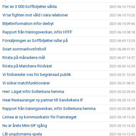
Fler än 3 000 Soffbiljetter sålda
2021-06-10 19:02
Vi tar fighten mot våld i nära relationer
2021-06-10 10:25
Biljettinformation inför derbyt
2021-06-10 09:46
Rapport från träningsveckan, inför HTFF
2021-06-10 08:18
Försäljningen av Soffbiljetter rullar på
2021-06-09 13:29
Snart sommarlovsfotboll
2021-06-08 07:41
Rösta på månadens mål
2021-06-07 14:27
Rösta på Matchens Rödväst
2021-06-05 16:29
Vi förbereder oss för begränsad publik
2021-05-31 10:33
Vi söker matchfunktionärer
2021-05-31 08:31
Herr: Läget inför Sollentuna hemma
2021-05-22 05:43
Heat Restauranger ny partner till Sandvikens IF
2021-05-20 16:10
Rapport från träningsveckan, inför Sollentuna hemma
2021-05-20 08:39
Linnea är ny kommunikatör för Framsteget
2021-05-18 15:26
Nu är årets Mini-SIF igång
2021-05-15 16:32
Låt ungdomarna spela
2021-05-14 12:45