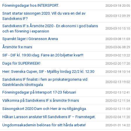
Föreningsdagar hos INTERSPORT.
2020-03-18 20:05
Snart startar säsongen 2020. Vill du vara en del av
2020-03-12 09:39
Sandvikens IF?
Sandvikens IF:s Årsmöte 2020 - En ekonomi i god balans
2020-03-10 15:10
och en förening i expansion
Spanskt läger i Göransson Arena
2020-03-08 11:03
Årsmöte 9:e mars
2020-03-06 08:29
SIF - DIF kl. 19:00 idag. Färre än 20 biljetter kvar!!!
2020-03-02 13:22
Dags för SUPERWEEK!
2020-02-20 17:20
Herr: Svenska Cupen, SIF - Mjällby lördag 22/2 kl. 12:30
2020-02-18 10:14
Sandvikens IF finalist i fem av priskatergorierna vid
2020-02-13 19:02
Gästriklands Idrottsgala
Föreningsdagar på Intersport 17-23 februari
2020-02-13 12:41
Välkomna på Sandvikens IF:s årsmöte 9 mars
2020-02-12 11:54
Säsongskort 2020 Dam och Herr är nu tillgängliga.
2020-02-12 11:03
Håkan Larsson ansluter till Sandvikens IF – Framsteget.
2020-02-04 11:20
Ungdomsakademin belönas för sitt hårda arbete!
2020-01-31 14:22