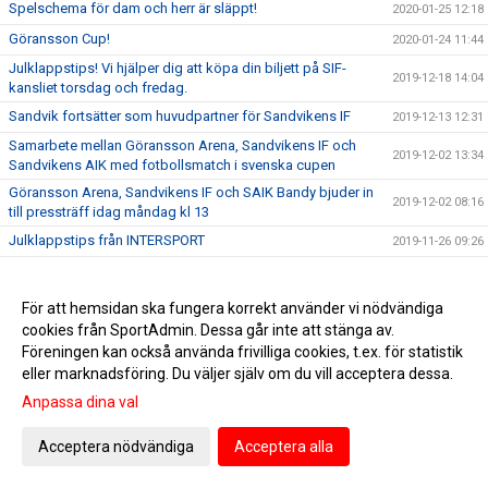
Spelschema för dam och herr är släppt!
2020-01-25 12:18
Göransson Cup!
2020-01-24 11:44
Julklappstips! Vi hjälper dig att köpa din biljett på SIF-
2019-12-18 14:04
kansliet torsdag och fredag.
Sandvik fortsätter som huvudpartner för Sandvikens IF
2019-12-13 12:31
Samarbete mellan Göransson Arena, Sandvikens IF och
2019-12-02 13:34
Sandvikens AIK med fotbollsmatch i svenska cupen
Göransson Arena, Sandvikens IF och SAIK Bandy bjuder in
2019-12-02 08:16
till pressträff idag måndag kl 13
Julklappstips från INTERSPORT
2019-11-26 09:26
Avslutningsfest 2019
2019-11-19 20:15
Föreningsvecka. Provkör bil hos Bilmetro vecka 47. Varje
För att hemsidan ska fungera korrekt använder vi nödvändiga
2019-11-18 12:03
provkörning ger 100 kr till SIF!
cookies från SportAdmin. Dessa går inte att stänga av.
En vän och kollega har lämnat oss
2019-11-10 16:35
Föreningen kan också använda frivilliga cookies, t.ex. för statistik
eller marknadsföring. Du väljer själv om du vill acceptera dessa.
Grattis Ingemar till fri husbilsvecka! Vinnande lottnr: 70
2019-11-05 11:19
Anpassa dina val
Herr: Inför SIF - Vasalunds IF
2019-11-02 10:08
Onsdag den 6/11 stänger Intersport sin webbshop för
Acceptera nödvändiga
Acceptera alla
2019-10-29 15:30
klubbkläder för i år
Snart dragning i husbilslotteriet. 2/11 vet vi vem som vinner!