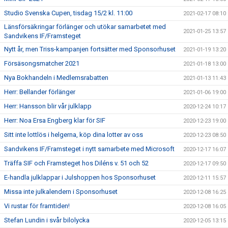
Studio Svenska Cupen, tisdag 15/2 kl. 11:00
2021-02-17 08:10
Länsförsäkringar förlänger och utökar samarbetet med
2021-01-25 13:57
Sandvikens IF/Framsteget
Nytt år, men Triss-kampanjen fortsätter med Sponsorhuset
2021-01-19 13:20
Försäsongsmatcher 2021
2021-01-18 13:00
Nya Bokhandeln i Medlemsrabatten
2021-01-13 11:43
Herr: Bellander förlänger
2021-01-06 19:00
Herr: Hansson blir vår julklapp
2020-12-24 10:17
Herr: Noa Ersa Engberg klar för SIF
2020-12-23 19:00
Sitt inte lottlös i helgerna, köp dina lotter av oss
2020-12-23 08:50
Sandvikens IF/Framsteget i nytt samarbete med Microsoft
2020-12-17 16:07
Träffa SIF och Framsteget hos Diléns v. 51 och 52
2020-12-17 09:50
E-handla julklappar i Julshoppen hos Sponsorhuset
2020-12-11 15:57
Missa inte julkalendern i Sponsorhuset
2020-12-08 16:25
Vi rustar för framtiden!
2020-12-08 16:05
Stefan Lundin i svår bilolycka
2020-12-05 13:15