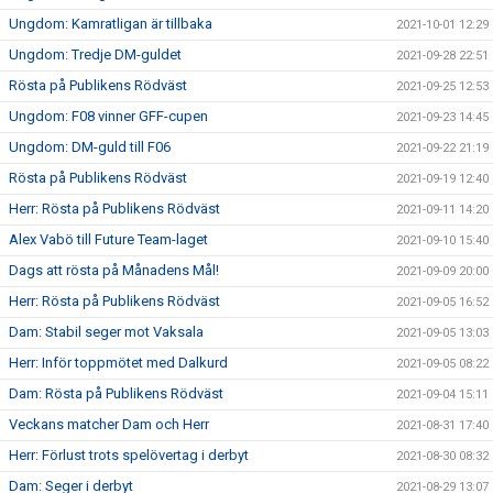
Ungdom: Kamratligan är tillbaka
2021-10-01 12:29
Ungdom: Tredje DM-guldet
2021-09-28 22:51
Rösta på Publikens Rödväst
2021-09-25 12:53
Ungdom: F08 vinner GFF-cupen
2021-09-23 14:45
Ungdom: DM-guld till F06
2021-09-22 21:19
Rösta på Publikens Rödväst
2021-09-19 12:40
Herr: Rösta på Publikens Rödväst
2021-09-11 14:20
Alex Vabö till Future Team-laget
2021-09-10 15:40
Dags att rösta på Månadens Mål!
2021-09-09 20:00
Herr: Rösta på Publikens Rödväst
2021-09-05 16:52
Dam: Stabil seger mot Vaksala
2021-09-05 13:03
Herr: Inför toppmötet med Dalkurd
2021-09-05 08:22
Dam: Rösta på Publikens Rödväst
2021-09-04 15:11
Veckans matcher Dam och Herr
2021-08-31 17:40
Herr: Förlust trots spelövertag i derbyt
2021-08-30 08:32
Dam: Seger i derbyt
2021-08-29 13:07