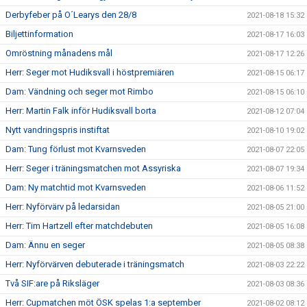
Derbyfeber på O´Learys den 28/8
2021-08-18 15:32
Biljettinformation
2021-08-17 16:03
Omröstning månadens mål
2021-08-17 12:26
Herr: Seger mot Hudiksvall i höstpremiären
2021-08-15 06:17
Dam: Vändning och seger mot Rimbo
2021-08-15 06:10
Herr: Martin Falk inför Hudiksvall borta
2021-08-12 07:04
Nytt vandringspris instiftat
2021-08-10 19:02
Dam: Tung förlust mot Kvarnsveden
2021-08-07 22:05
Herr: Seger i träningsmatchen mot Assyriska
2021-08-07 19:34
Dam: Ny matchtid mot Kvarnsveden
2021-08-06 11:52
Herr: Nyförvärv på ledarsidan
2021-08-05 21:00
Herr: Tim Hartzell efter matchdebuten
2021-08-05 16:08
Dam: Ännu en seger
2021-08-05 08:38
Herr: Nyförvärven debuterade i träningsmatch
2021-08-03 22:22
Två SIF:are på Riksläger
2021-08-03 08:36
Herr: Cupmatchen möt ÖSK spelas 1:a september
2021-08-02 08:12