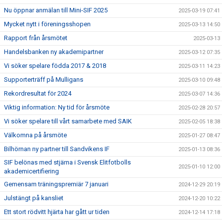
Nu öppnar anmälan till Mini-SIF 2025
2025-03-19 07:41
Mycket nytt i föreningsshopen
2025-03-13 14:50
Rapport från årsmötet
2025-03-13
Handelsbanken ny akademipartner
2025-03-12 07:35
Vi söker spelare födda 2017 & 2018
2025-03-11 14:23
Supporterträff på Mulligans
2025-03-10 09:48
Rekordresultat för 2024
2025-03-07 14:36
Viktig information: Ny tid för årsmöte
2025-02-28 20:57
Vi söker spelare till vårt samarbete med SAIK
2025-02-05 18:38
Välkomna på årsmöte
2025-01-27 08:47
Bilhörnan ny partner till Sandvikens IF
2025-01-13 08:36
SIF belönas med stjärna i Svensk Elitfotbolls
2025-01-10 12:00
akademicertifiering
Gemensam träningspremiär 7 januari
2024-12-29 20:19
Julstängt på kansliet
2024-12-20 10:22
Ett stort rödvitt hjärta har gått ur tiden
2024-12-14 17:18