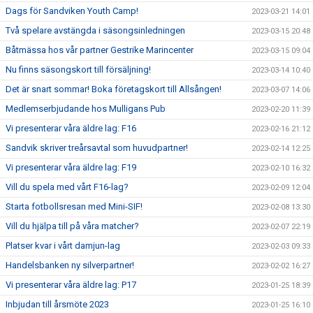
Dags för Sandviken Youth Camp!
2023-03-21 14:01
Två spelare avstängda i säsongsinledningen
2023-03-15 20:48
Båtmässa hos vår partner Gestrike Marincenter
2023-03-15 09:04
Nu finns säsongskort till försäljning!
2023-03-14 10:40
Det är snart sommar! Boka företagskort till Allsången!
2023-03-07 14:06
Medlemserbjudande hos Mulligans Pub
2023-02-20 11:39
Vi presenterar våra äldre lag: F16
2023-02-16 21:12
Sandvik skriver treårsavtal som huvudpartner!
2023-02-14 12:25
Vi presenterar våra äldre lag: F19
2023-02-10 16:32
Vill du spela med vårt F16-lag?
2023-02-09 12:04
Starta fotbollsresan med Mini-SIF!
2023-02-08 13:30
Vill du hjälpa till på våra matcher?
2023-02-07 22:19
Platser kvar i vårt damjun-lag
2023-02-03 09:33
Handelsbanken ny silverpartner!
2023-02-02 16:27
Vi presenterar våra äldre lag: P17
2023-01-25 18:39
Inbjudan till årsmöte 2023
2023-01-25 16:10