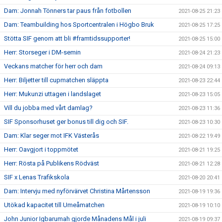
Dam: Jonnah Tönners tar paus från fotbollen
2021-08-25 21:23
Dam: Teambuilding hos Sportcentralen i Högbo Bruk
2021-08-25 17:25
Stötta SIF genom att bli #framtidssupporter!
2021-08-25 15:00
Herr: Storseger i DM-semin
2021-08-24 21:23
Veckans matcher för herr och dam
2021-08-24 09:13
Herr: Biljetter till cupmatchen släppta
2021-08-23 22:44
Herr: Mukunzi uttagen i landslaget
2021-08-23 15:05
Vill du jobba med vårt damlag?
2021-08-23 11:36
SIF Sponsorhuset ger bonus till dig och SIF.
2021-08-23 10:30
Dam: Klar seger mot IFK Västerås
2021-08-22 19:49
Herr: Oavgjort i toppmötet
2021-08-21 19:25
Herr: Rösta på Publikens Rödväst
2021-08-21 12:28
SIF x Lenas Trafikskola
2021-08-20 20:41
Dam: Intervju med nyförvärvet Christina Mårtensson
2021-08-19 19:36
Utökad kapacitet till Umeåmatchen
2021-08-19 10:10
John Junior Igbarumah gjorde Månadens Mål i juli
2021-08-19 09:37