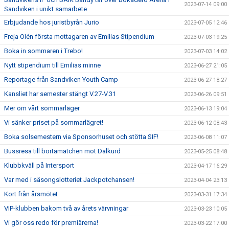
2023-07-14 09:00
Sandviken i unikt samarbete
Erbjudande hos juristbyrån Jurio
2023-07-05 12:46
Freja Olén första mottagaren av Emilias Stipendium
2023-07-03 19:25
Boka in sommaren i Trebo!
2023-07-03 14:02
Nytt stipendium till Emilias minne
2023-06-27 21:05
Reportage från Sandviken Youth Camp
2023-06-27 18:27
Kansliet har semester stängt V.27-V.31
2023-06-26 09:51
Mer om vårt sommarläger
2023-06-13 19:04
Vi sänker priset på sommarlägret!
2023-06-12 08:43
Boka solsemestern via Sponsorhuset och stötta SIF!
2023-06-08 11:07
Bussresa till bortamatchen mot Dalkurd
2023-05-25 08:48
Klubbkväll på Intersport
2023-04-17 16:29
Var med i säsongslotteriet Jackpotchansen!
2023-04-04 23:13
Kort från årsmötet
2023-03-31 17:34
VIP-klubben bakom två av årets värvningar
2023-03-23 10:05
Vi gör oss redo för premiärerna!
2023-03-22 17:00