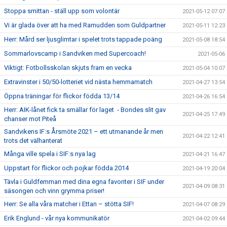
Stoppa smittan - ställ upp som volontär
2021-05-12 07:07
Vi är glada över att ha med Ramudden som Guldpartner
2021-05-11 12:23
Herr: Mård ser ljusglimtar i spelet trots tappade poäng
2021-05-08 18:54
Sommarlovscamp i Sandviken med Supercoach!
2021-05-06
Viktigt: Fotbollsskolan skjuts fram en vecka
2021-05-04 10:07
Extravinster i 50/50-lotteriet vid nästa hemmamatch
2021-04-27 13:54
Öppna träningar för flickor födda 13/14
2021-04-26 16:54
Herr: AIK-lånet fick ta smällar för laget - Bondes slit gav
2021-04-25 17:49
chanser mot Piteå
Sandvikens IF:s Årsmöte 2021 – ett utmanande år men
2021-04-22 12:41
trots det välhanterat
Många ville spela i SIF:s nya lag
2021-04-21 16:47
Uppstart för flickor och pojkar födda 2014
2021-04-19 20:04
Tävla i Guldfemman med dina egna favoriter i SIF under
2021-04-09 08:31
säsongen och vinn grymma priser!
Herr: Se alla våra matcher i Ettan – stötta SIF!
2021-04-07 08:29
Erik Englund - vår nya kommunikatör
2021-04-02 09:44