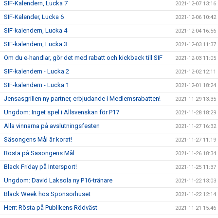
SIF-Kalendern, Lucka 7
2021-12-07 13:16
SIF-Kalender, Lucka 6
2021-12-06 10:42
SIF-kalendern, Lucka 4
2021-12-04 16:56
SIF-kalendern, Lucka 3
2021-12-03 11:37
Om du e-handlar, gör det med rabatt och kickback till SIF
2021-12-03 11:05
SIF-kalendern - Lucka 2
2021-12-02 12:11
SIF-kalendern - Lucka 1
2021-12-01 18:24
Jensasgrillen ny partner, erbjudande i Medlemsrabatten!
2021-11-29 13:35
Ungdom: Inget spel i Allsvenskan för P17
2021-11-28 18:29
Alla vinnarna på avslutningsfesten
2021-11-27 16:32
Säsongens Mål är korat!
2021-11-27 11:19
Rösta på Säsongens Mål
2021-11-26 18:34
Black Friday på Intersport!
2021-11-25 11:37
Ungdom: David Laksola ny P16-tränare
2021-11-22 13:03
Black Week hos Sponsorhuset
2021-11-22 12:14
Herr: Rösta på Publikens Rödväst
2021-11-21 15:46