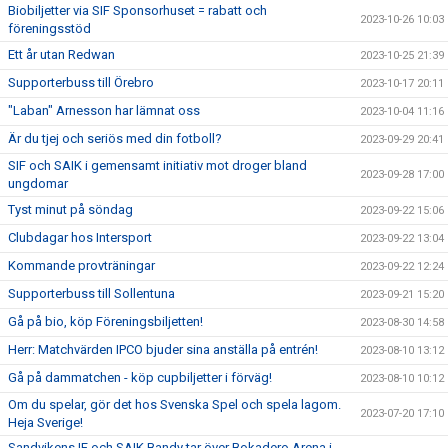
Biobiljetter via SIF Sponsorhuset = rabatt och
2023-10-26 10:03
föreningsstöd
Ett år utan Redwan
2023-10-25 21:39
Supporterbuss till Örebro
2023-10-17 20:11
"Laban" Arnesson har lämnat oss
2023-10-04 11:16
Är du tjej och seriös med din fotboll?
2023-09-29 20:41
SIF och SAIK i gemensamt initiativ mot droger bland
2023-09-28 17:00
ungdomar
Tyst minut på söndag
2023-09-22 15:06
Clubdagar hos Intersport
2023-09-22 13:04
Kommande provträningar
2023-09-22 12:24
Supporterbuss till Sollentuna
2023-09-21 15:20
Gå på bio, köp Föreningsbiljetten!
2023-08-30 14:58
Herr: Matchvärden IPCO bjuder sina anställa på entrén!
2023-08-10 13:12
Gå på dammatchen - köp cupbiljetter i förväg!
2023-08-10 10:12
Om du spelar, gör det hos Svenska Spel och spela lagom.
2023-07-20 17:10
Heja Sverige!
Sandvikens IF och SAIK Bandy tar över Bokadero Arena i