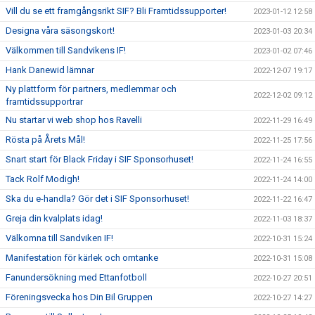
Vill du se ett framgångsrikt SIF? Bli Framtidssupporter!
2023-01-12 12:58
Designa våra säsongskort!
2023-01-03 20:34
Välkommen till Sandvikens IF!
2023-01-02 07:46
Hank Danewid lämnar
2022-12-07 19:17
Ny plattform för partners, medlemmar och
2022-12-02 09:12
framtidssupportrar
Nu startar vi web shop hos Ravelli
2022-11-29 16:49
Rösta på Årets Mål!
2022-11-25 17:56
Snart start för Black Friday i SIF Sponsorhuset!
2022-11-24 16:55
Tack Rolf Modigh!
2022-11-24 14:00
Ska du e-handla? Gör det i SIF Sponsorhuset!
2022-11-22 16:47
Greja din kvalplats idag!
2022-11-03 18:37
Välkomna till Sandviken IF!
2022-10-31 15:24
Manifestation för kärlek och omtanke
2022-10-31 15:08
Fanundersökning med Ettanfotboll
2022-10-27 20:51
Föreningsvecka hos Din Bil Gruppen
2022-10-27 14:27