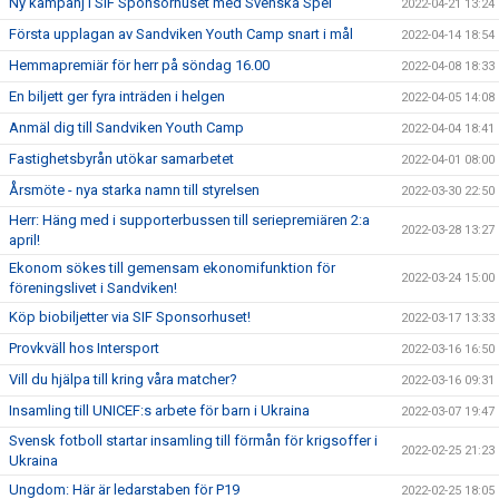
Ny kampanj i SIF Sponsorhuset med Svenska Spel
2022-04-21 13:24
Första upplagan av Sandviken Youth Camp snart i mål
2022-04-14 18:54
Hemmapremiär för herr på söndag 16.00
2022-04-08 18:33
En biljett ger fyra inträden i helgen
2022-04-05 14:08
Anmäl dig till Sandviken Youth Camp
2022-04-04 18:41
Fastighetsbyrån utökar samarbetet
2022-04-01 08:00
Årsmöte - nya starka namn till styrelsen
2022-03-30 22:50
Herr: Häng med i supporterbussen till seriepremiären 2:a
2022-03-28 13:27
april!
Ekonom sökes till gemensam ekonomifunktion för
2022-03-24 15:00
föreningslivet i Sandviken!
Köp biobiljetter via SIF Sponsorhuset!
2022-03-17 13:33
Provkväll hos Intersport
2022-03-16 16:50
Vill du hjälpa till kring våra matcher?
2022-03-16 09:31
Insamling till UNICEF:s arbete för barn i Ukraina
2022-03-07 19:47
Svensk fotboll startar insamling till förmån för krigsoffer i
2022-02-25 21:23
Ukraina
Ungdom: Här är ledarstaben för P19
2022-02-25 18:05