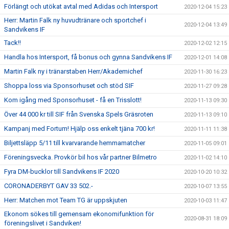
Förlängt och utökat avtal med Adidas och Intersport
2020-12-04 15:23
Herr: Martin Falk ny huvudtränare och sportchef i
2020-12-04 13:49
Sandvikens IF
Tack!!
2020-12-02 12:15
Handla hos Intersport, få bonus och gynna Sandvikens IF
2020-12-01 14:08
Martin Falk ny i tränarstaben Herr/Akademichef
2020-11-30 16:23
Shoppa loss via Sponsorhuset och stöd SIF
2020-11-27 09:28
Kom igång med Sponsorhuset - få en Trisslott!
2020-11-13 09:30
Över 44 000 kr till SIF från Svenska Spels Gräsroten
2020-11-13 09:10
Kampanj med Fortum! Hjälp oss enkelt tjäna 700 kr!
2020-11-11 11:38
Biljettsläpp 5/11 till kvarvarande hemmamatcher
2020-11-05 09:01
Föreningsvecka. Provkör bil hos vår partner Bilmetro
2020-11-02 14:10
Fyra DM-bucklor till Sandvikens IF 2020
2020-10-20 10:32
CORONADERBYT GAV 33 502.-
2020-10-07 13:55
Herr: Matchen mot Team TG är uppskjuten
2020-10-03 11:47
Ekonom sökes till gemensam ekonomifunktion för
2020-08-31 18:09
föreningslivet i Sandviken!