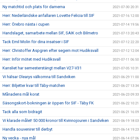
Ny matchtid och plats för damerna
2021-07-30 20:31
Herr: Nederländske anfallaren Lovette Felicia till SIF
2021-07-16 12:00
Herr: Örebro nästa i cupen
2021-07-14 19:56
Handslaget, samarbete mellan SIF, SAIK och Bilmetro
2021-07-13 20:43
Tack Emil Molin för dina insatser i SIF
2021-07-12 22:20
Herr: Christoffer Aspgren efter segern mot Hudiksvall
2021-07-12 12:04
Herr: Inför mötet med Hudiksvall
2021-07-11 06:50
Kansliet har semesterstängt mellan V27-V31
2021-07-05 10:31
Vi hälsar Olearys välkomna till Sandviken
2021-06-29 11:00
Herr: Biljetter kvar till Täby-matchen
2021-06-27 13:34
Månadens mål korat
2021-06-23 09:33
Säsongskort-bokningen är öppen för SIF - Täby FK
2021-06-22 10:21
Tack alla som bidragit
2021-06-21 16:09
Vi klarade målet! 50 000 kronor till Kvinnojouren i Sandviken
2021-06-19 18:03
Handla souvenirer till derbyt
2021-06-14 19:23
Ny vecka - nya mål
2021-06-14 07:06