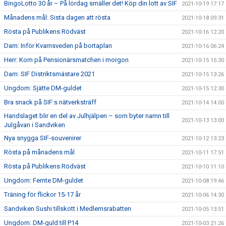
BingoLotto 30 år – På lördag smäller det! Köp din lott av SIF
2021-10-19 17:17
Månadens mål: Sista dagen att rösta
2021-10-18 09:31
Rösta på Publikens Rödväst
2021-10-16 12:20
Dam: Inför Kvarnsveden på bortaplan
2021-10-16 06:24
Herr: Kom på Pensionärsmatchen i morgon
2021-10-15 15:30
Dam: SIF Distriktsmästare 2021
2021-10-15 13:26
Ungdom: Sjätte DM-guldet
2021-10-15 12:30
Bra snack på SIF:s nätverksträff
2021-10-14 14:00
Handslaget blir en del av Julhjälpen – som byter namn till
2021-10-13 13:00
Julgåvan i Sandviken
Nya snygga SIF-souvenirer
2021-10-12 13:23
Rösta på månadens mål
2021-10-11 17:51
Rösta på Publikens Rödväst
2021-10-10 11:10
Ungdom: Femte DM-guldet
2021-10-08 19:46
Träning för flickor 15-17 år
2021-10-06 14:30
Sandviken Sushi tillskott i Medlemsrabatten
2021-10-05 13:51
Ungdom: DM-guld till P14
2021-10-03 21:26