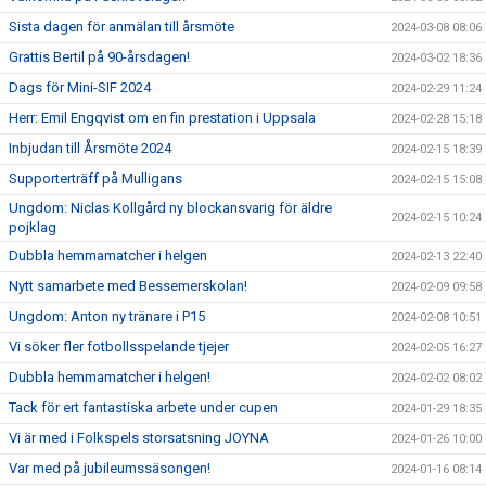
Sista dagen för anmälan till årsmöte
2024-03-08 08:06
Grattis Bertil på 90-årsdagen!
2024-03-02 18:36
Dags för Mini-SIF 2024
2024-02-29 11:24
Herr: Emil Engqvist om en fin prestation i Uppsala
2024-02-28 15:18
Inbjudan till Årsmöte 2024
2024-02-15 18:39
Supporterträff på Mulligans
2024-02-15 15:08
Ungdom: Niclas Kollgård ny blockansvarig för äldre
2024-02-15 10:24
pojklag
Dubbla hemmamatcher i helgen
2024-02-13 22:40
Nytt samarbete med Bessemerskolan!
2024-02-09 09:58
Ungdom: Anton ny tränare i P15
2024-02-08 10:51
Vi söker fler fotbollsspelande tjejer
2024-02-05 16:27
Dubbla hemmamatcher i helgen!
2024-02-02 08:02
Tack för ert fantastiska arbete under cupen
2024-01-29 18:35
Vi är med i Folkspels storsatsning JOYNA
2024-01-26 10:00
Var med på jubileumssäsongen!
2024-01-16 08:14