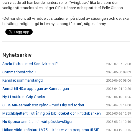
och visade att han kunde hantera rollen ”wingback” lika bra som den
vanliga ytterbacksrollen, säger SIF:s tränare och sportchef Pelle Olsson.
-Det var skönt att vi redde ut situationen på slutet av säsongen och det ska
bli väldigt roligt att gå in i en ny säsong i ”ettan”, säger Jimmy.
Nyhetsarkiv
Spela fotboll med Sandvikens IF!
2025-07-07 12:08
Sommarlovsfotboll!
2025-06-30 09:09
Kansliet sommarstängt!
2025-06-30 09:06
Anmäl till 40:e upplagan av Kamratligan
2025-04-24 10:26
Nytt i butiken: Grip Socks
2025-04-10 14:26
SIF/SAIK-samarbetet igång - med Filip vid rodret
2025-04-03 14:00
Matchbiljetter till utlåning på biblioteket och Fritidsbanken
2025-03-26 12:59
Nu öppnar anmälan till vårt påsklovsläger
2025-03-21 10:40
Håkan världsmästare i V75 - skänker vinstpengarna til SIF
2025-03-19 13:15