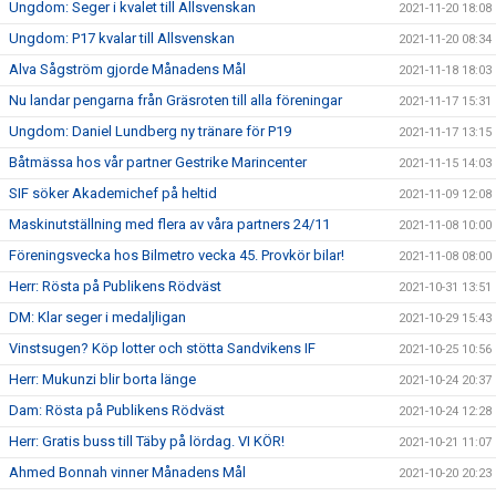
Ungdom: Seger i kvalet till Allsvenskan
2021-11-20 18:08
Ungdom: P17 kvalar till Allsvenskan
2021-11-20 08:34
Alva Sågström gjorde Månadens Mål
2021-11-18 18:03
Nu landar pengarna från Gräsroten till alla föreningar
2021-11-17 15:31
Ungdom: Daniel Lundberg ny tränare för P19
2021-11-17 13:15
Båtmässa hos vår partner Gestrike Marincenter
2021-11-15 14:03
SIF söker Akademichef på heltid
2021-11-09 12:08
Maskinutställning med flera av våra partners 24/11
2021-11-08 10:00
Föreningsvecka hos Bilmetro vecka 45. Provkör bilar!
2021-11-08 08:00
Herr: Rösta på Publikens Rödväst
2021-10-31 13:51
DM: Klar seger i medaljligan
2021-10-29 15:43
Vinstsugen? Köp lotter och stötta Sandvikens IF
2021-10-25 10:56
Herr: Mukunzi blir borta länge
2021-10-24 20:37
Dam: Rösta på Publikens Rödväst
2021-10-24 12:28
Herr: Gratis buss till Täby på lördag. VI KÖR!
2021-10-21 11:07
Ahmed Bonnah vinner Månadens Mål
2021-10-20 20:23