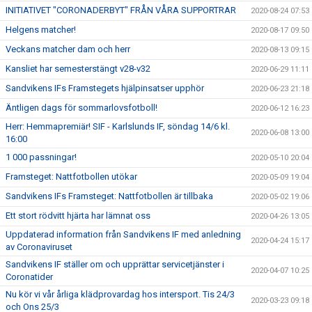
INITIATIVET "CORONADERBYT" FRÅN VÅRA SUPPORTRAR
2020-08-24 07:53
Helgens matcher!
2020-08-17 09:50
Veckans matcher dam och herr
2020-08-13 09:15
Kansliet har semesterstängt v28-v32
2020-06-29 11:11
Sandvikens IFs Framstegets hjälpinsatser upphör
2020-06-23 21:18
Äntligen dags för sommarlovsfotboll!
2020-06-12 16:23
Herr: Hemmapremiär! SIF - Karlslunds IF, söndag 14/6 kl.
2020-06-08 13:00
16:00
1 000 passningar!
2020-05-10 20:04
Framsteget: Nattfotbollen utökar
2020-05-09 19:04
Sandvikens IFs Framsteget: Nattfotbollen är tillbaka
2020-05-02 19:06
Ett stort rödvitt hjärta har lämnat oss
2020-04-26 13:05
Uppdaterad information från Sandvikens IF med anledning
2020-04-24 15:17
av Coronaviruset
Sandvikens IF ställer om och upprättar servicetjänster i
2020-04-07 10:25
Coronatider
Nu kör vi vår årliga klädprovardag hos intersport. Tis 24/3
2020-03-23 09:18
och Ons 25/3