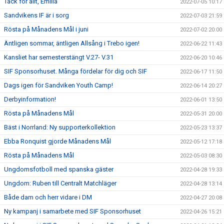
Tack för allt, Emilia
2022-07-05 10:17
Sandvikens IF är i sorg
2022-07-03 21:59
Rösta på Månadens Mål i juni
2022-07-02 20:00
Äntligen sommar, äntligen Allsång i Trebo igen!
2022-06-22 11:43
Kansliet har semesterstängt V.27- V.31
2022-06-20 10:46
SIF Sponsorhuset. Många fördelar för dig och SIF
2022-06-17 11:50
Dags igen för Sandviken Youth Camp!
2022-06-14 20:27
Derbyinformation!
2022-06-01 13:50
Rösta på Månadens Mål
2022-05-31 20:00
Bäst i Norrland: Ny supporterkollektion
2022-05-23 13:37
Ebba Ronquist gjorde Månadens Mål
2022-05-12 17:18
Rösta på Månadens Mål
2022-05-03 08:30
Ungdomsfotboll med spanska gäster
2022-04-28 19:33
Ungdom: Ruben till Centralt Matchläger
2022-04-28 13:14
Både dam och herr vidare i DM
2022-04-27 20:08
Ny kampanj i samarbete med SIF Sponsorhuset
2022-04-26 15:21