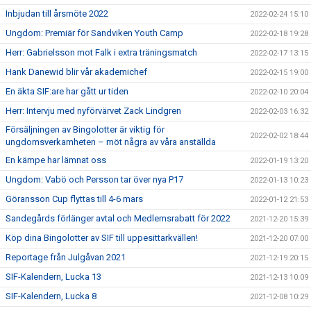
Inbjudan till årsmöte 2022
2022-02-24 15:10
Ungdom: Premiär för Sandviken Youth Camp
2022-02-18 19:28
Herr: Gabrielsson mot Falk i extra träningsmatch
2022-02-17 13:15
Hank Danewid blir vår akademichef
2022-02-15 19:00
En äkta SIF:are har gått ur tiden
2022-02-10 20:04
Herr: Intervju med nyförvärvet Zack Lindgren
2022-02-03 16:32
Försäljningen av Bingolotter är viktig för
2022-02-02 18:44
ungdomsverkamheten – möt några av våra anställda
En kämpe har lämnat oss
2022-01-19 13:20
Ungdom: Vabö och Persson tar över nya P17
2022-01-13 10:23
Göransson Cup flyttas till 4-6 mars
2022-01-12 21:53
Sandegårds förlänger avtal och Medlemsrabatt för 2022
2021-12-20 15:39
Köp dina Bingolotter av SIF till uppesittarkvällen!
2021-12-20 07:00
Reportage från Julgåvan 2021
2021-12-19 20:15
SIF-Kalendern, Lucka 13
2021-12-13 10:09
SIF-Kalendern, Lucka 8
2021-12-08 10:29