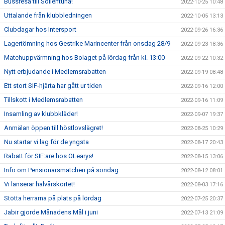
Bussresa till Sollentuna!
2022-10-25 10:48
Uttalande från klubbledningen
2022-10-05 13:13
Clubdagar hos Intersport
2022-09-26 16:36
Lagertömning hos Gestrike Marincenter från onsdag 28/9
2022-09-23 18:36
Matchuppvärmning hos Bolaget på lördag från kl. 13:00
2022-09-22 10:32
Nytt erbjudande i Medlemsrabatten
2022-09-19 08:48
Ett stort SIF-hjärta har gått ur tiden
2022-09-16 12:00
Tillskott i Medlemsrabatten
2022-09-16 11:09
Insamling av klubbkläder!
2022-09-07 19:37
Anmälan öppen till höstlovslägret!
2022-08-25 10:29
Nu startar vi lag för de yngsta
2022-08-17 20:43
Rabatt för SIF:are hos OLearys!
2022-08-15 13:06
Info om Pensionärsmatchen på söndag
2022-08-12 08:01
Vi lanserar halvårskortet!
2022-08-03 17:16
Stötta herrarna på plats på lördag
2022-07-25 20:37
Jabir gjorde Månadens Mål i juni
2022-07-13 21:09