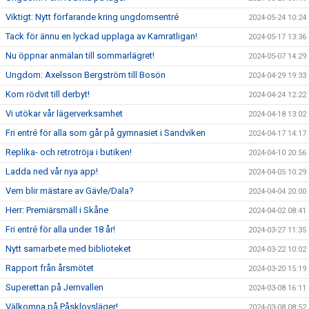
Viktigt: Nytt förfarande kring ungdomsentré
2024-05-24 10:24
Tack för ännu en lyckad upplaga av Kamratligan!
2024-05-17 13:36
Nu öppnar anmälan till sommarlägret!
2024-05-07 14:29
Ungdom: Axelsson Bergström till Bosön
2024-04-29 19:33
Kom rödvit till derbyt!
2024-04-24 12:22
Vi utökar vår lägerverksamhet
2024-04-18 13:02
Fri entré för alla som går på gymnasiet i Sandviken
2024-04-17 14:17
Replika- och retrotröja i butiken!
2024-04-10 20:56
Ladda ned vår nya app!
2024-04-05 10:29
Vem blir mästare av Gävle/Dala?
2024-04-04 20:00
Herr: Premiärsmäll i Skåne
2024-04-02 08:41
Fri entré för alla under 18 år!
2024-03-27 11:35
Nytt samarbete med biblioteket
2024-03-22 10:02
Rapport från årsmötet
2024-03-20 15:19
Superettan på Jernvallen
2024-03-08 16:11
Välkomna på Påsklovsläger!
2024-03-08 08:52