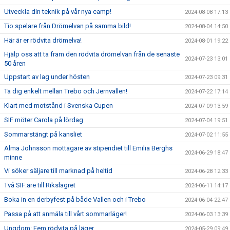
Utveckla din teknik på vår nya camp!
2024-08-08 17:13
Tio spelare från Drömelvan på samma bild!
2024-08-04 14:50
Här är er rödvita drömelva!
2024-08-01 19:22
Hjälp oss att ta fram den rödvita drömelvan från de senaste
2024-07-23 13:01
50 åren
Uppstart av lag under hösten
2024-07-23 09:31
Ta dig enkelt mellan Trebo och Jernvallen!
2024-07-22 17:14
Klart med motstånd i Svenska Cupen
2024-07-09 13:59
SIF möter Carola på lördag
2024-07-04 19:51
Sommarstängt på kansliet
2024-07-02 11:55
Alma Johnsson mottagare av stipendiet till Emilia Berghs
2024-06-29 18:47
minne
Vi söker säljare till marknad på heltid
2024-06-28 12:33
Två SIF:are till Rikslägret
2024-06-11 14:17
Boka in en derbyfest på både Vallen och i Trebo
2024-06-04 22:47
Passa på att anmäla till vårt sommarläger!
2024-06-03 13:39
Ungdom: Fem rödvita på läger
2024-05-29 09:49