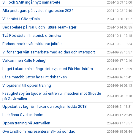
SIF och SAIK ingår nytt samarbete
2024-12-09 15:00
Alla pristagare på avslutningsfesten 2024
2024-12-02 17:46
Vi är bäst i Gävle/Dala
2024-10-30 11:57
Sex spelare på NaFu och Future Team-läger
2024-10-14 08:55
Två Rödvästar i historisk drömelva
2024-10-11 19:18
Förhandsboka vår exklusiva jultröja
2024-10-01 13:34
Vi förlänger vårt samarbete med adidas och Intersport
2024-09-25 15:37
Välkommen Kalle Norling!
2024-09-17 12:16
Läget i akademin: Längre intervju med Pär Nordström
2024-09-17 10:29
Låna matchbiljetter hos Fritidsbanken
2024-09-16 16:41
Vi bjuder in till öppen träning
2024-09-16 09:13
Fastighetsbyrån bjuder på entrén till matchen mot Skövde
2024-08-28 16:18
på Gavlevallen
Uppstart av lag för flickor och pojkar födda 2018
2024-08-21 13:31
Lär känna Ove Lindholm
2024-08-17 23:49
Öppen träning på Jernvallen
2024-08-17 18:57
Ove Lindholm representerar SIF på söndag
2024-08-15 08:44