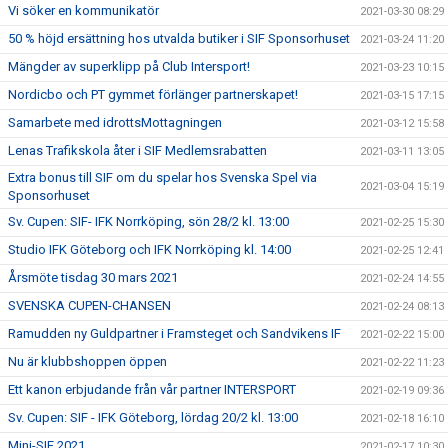
Vi söker en kommunikatör
2021-03-30 08:29
50 % höjd ersättning hos utvalda butiker i SIF Sponsorhuset
2021-03-24 11:20
Mängder av superklipp på Club Intersport!
2021-03-23 10:15
Nordicbo och PT gymmet förlänger partnerskapet!
2021-03-15 17:15
Samarbete med idrottsMottagningen
2021-03-12 15:58
Lenas Trafikskola åter i SIF Medlemsrabatten
2021-03-11 13:05
Extra bonus till SIF om du spelar hos Svenska Spel via
2021-03-04 15:19
Sponsorhuset
Sv. Cupen: SIF- IFK Norrköping, sön 28/2 kl. 13:00
2021-02-25 15:30
Studio IFK Göteborg och IFK Norrköping kl. 14:00
2021-02-25 12:41
Årsmöte tisdag 30 mars 2021
2021-02-24 14:55
SVENSKA CUPEN-CHANSEN
2021-02-24 08:13
Ramudden ny Guldpartner i Framsteget och Sandvikens IF
2021-02-22 15:00
Nu är klubbshoppen öppen
2021-02-22 11:23
Ett kanon erbjudande från vår partner INTERSPORT
2021-02-19 09:36
Sv. Cupen: SIF - IFK Göteborg, lördag 20/2 kl. 13:00
2021-02-18 16:10
Mini-SIF 2021
2021-02-17 10:30