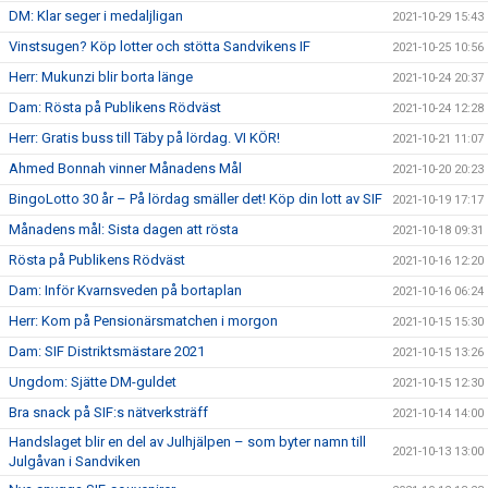
DM: Klar seger i medaljligan
2021-10-29 15:43
Vinstsugen? Köp lotter och stötta Sandvikens IF
2021-10-25 10:56
Herr: Mukunzi blir borta länge
2021-10-24 20:37
Dam: Rösta på Publikens Rödväst
2021-10-24 12:28
Herr: Gratis buss till Täby på lördag. VI KÖR!
2021-10-21 11:07
Ahmed Bonnah vinner Månadens Mål
2021-10-20 20:23
BingoLotto 30 år – På lördag smäller det! Köp din lott av SIF
2021-10-19 17:17
Månadens mål: Sista dagen att rösta
2021-10-18 09:31
Rösta på Publikens Rödväst
2021-10-16 12:20
Dam: Inför Kvarnsveden på bortaplan
2021-10-16 06:24
Herr: Kom på Pensionärsmatchen i morgon
2021-10-15 15:30
Dam: SIF Distriktsmästare 2021
2021-10-15 13:26
Ungdom: Sjätte DM-guldet
2021-10-15 12:30
Bra snack på SIF:s nätverksträff
2021-10-14 14:00
Handslaget blir en del av Julhjälpen – som byter namn till
2021-10-13 13:00
Julgåvan i Sandviken