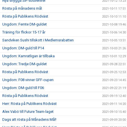
Nya snygga SIF-souvenirer
2021-10-12 13:23
Rösta på månadens mål
2021-10-11 17:51
Rösta på Publikens Rödväst
2021-10-10 11:10
Ungdom: Femte DM-guldet
2021-10-08 19:46
Träning för flickor 15-17 år
2021-10-06 14:30
Sandviken Sushi tillskott i Medlemsrabatten
2021-10-05 13:51
Ungdom: DM-guld till P14
2021-10-03 21:26
Ungdom: Kamratligan är tillbaka
2021-10-01 12:29
Ungdom: Tredje DM-guldet
2021-09-28 22:51
Rösta på Publikens Rödväst
2021-09-25 12:53
Ungdom: F08 vinner GFF-cupen
2021-09-23 14:45
Ungdom: DM-guld till F06
2021-09-22 21:19
Rösta på Publikens Rödväst
2021-09-19 12:40
Herr: Rösta på Publikens Rödväst
2021-09-11 14:20
Alex Vabö till Future Team-laget
2021-09-10 15:40
Dags att rösta på Månadens Mål!
2021-09-09 20:00