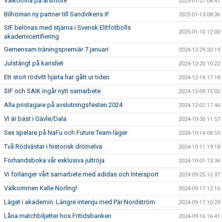
Välkomna på årsmöte
2025-01-27 08:47
Bilhörnan ny partner till Sandvikens IF
2025-01-13 08:36
SIF belönas med stjärna i Svensk Elitfotbolls
2025-01-10 12:00
akademicertifiering
Gemensam träningspremiär 7 januari
2024-12-29 20:19
Julstängt på kansliet
2024-12-20 10:22
Ett stort rödvitt hjärta har gått ur tiden
2024-12-14 17:18
SIF och SAIK ingår nytt samarbete
2024-12-09 15:00
Alla pristagare på avslutningsfesten 2024
2024-12-02 17:46
Vi är bäst i Gävle/Dala
2024-10-30 11:57
Sex spelare på NaFu och Future Team-läger
2024-10-14 08:55
Två Rödvästar i historisk drömelva
2024-10-11 19:18
Förhandsboka vår exklusiva jultröja
2024-10-01 13:34
Vi förlänger vårt samarbete med adidas och Intersport
2024-09-25 15:37
Välkommen Kalle Norling!
2024-09-17 12:16
Läget i akademin: Längre intervju med Pär Nordström
2024-09-17 10:29
Låna matchbiljetter hos Fritidsbanken
2024-09-16 16:41