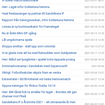
Vi söker matchfunktionärer
2021-05-31 08:31
Herr: Läget inför Sollentuna hemma
2021-05-22 05:43
Heat Restauranger ny partner till Sandvikens IF
2021-05-20 16:10
Rapport från träningsveckan, inför Sollentuna hemma
2021-05-20 08:39
Linnea är ny kommunikatör för Framsteget
2021-05-18 15:26
Nu är årets Mini-SIF igång
2021-05-15 16:32
Låt ungdomarna spela
2021-05-14 12:45
Stoppa smittan - ställ upp som volontär
2021-05-12 07:07
Vi är glada över att ha med Ramudden som Guldpartner
2021-05-11 12:23
Herr: Mård ser ljusglimtar i spelet trots tappade poäng
2021-05-08 18:54
Sommarlovscamp i Sandviken med Supercoach!
2021-05-06
Viktigt: Fotbollsskolan skjuts fram en vecka
2021-05-04 10:07
Extravinster i 50/50-lotteriet vid nästa hemmamatch
2021-04-27 13:54
Öppna träningar för flickor födda 13/14
2021-04-26 16:54
Herr: AIK-lånet fick ta smällar för laget - Bondes slit gav
2021-04-25 17:49
chanser mot Piteå
Sandvikens IF:s Årsmöte 2021 – ett utmanande år men
2021-04-22 12:41