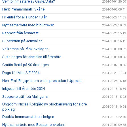
Vem blir mästare av Gävle/Dala?
2024-04-04 20:00
Herr: Premiärsmäll i Skåne
2024-04-02 08:41
Fri entré för alla under 18 år!
2024-03-27 11:35
Nytt samarbete med biblioteket
2024-03-22 10:02
Rapport från årsmötet
2024-03-20 15:19
Superettan på Jernvallen
2024-03-08 16:11
Välkomna på Påsklovsläger!
2024-03-08 08:52
Sista dagen för anmälan till årsmöte
2024-03-08 08:06
Grattis Bertil på 90-årsdagen!
2024-03-02 18:36
Dags för Mini-SIF 2024
2024-02-29 11:24
Herr: Emil Engqvist om en fin prestation i Uppsala
2024-02-28 15:18
Inbjudan till Årsmöte 2024
2024-02-15 18:39
Supporterträff på Mulligans
2024-02-15 15:08
Ungdom: Niclas Kollgård ny blockansvarig för äldre
2024-02-15 10:24
pojklag
Dubbla hemmamatcher i helgen
2024-02-13 22:40
Nytt samarbete med Bessemerskolan!
2024-02-09 09:58