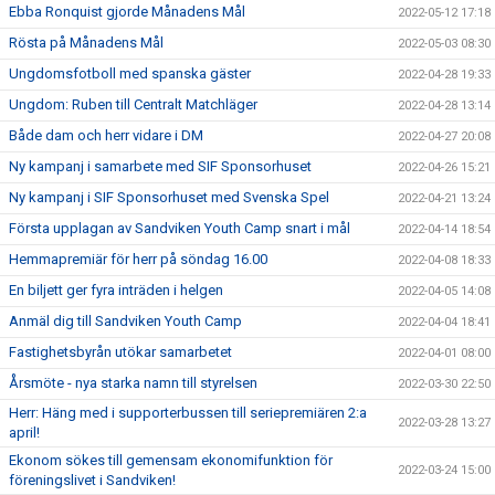
Ebba Ronquist gjorde Månadens Mål
2022-05-12 17:18
Rösta på Månadens Mål
2022-05-03 08:30
Ungdomsfotboll med spanska gäster
2022-04-28 19:33
Ungdom: Ruben till Centralt Matchläger
2022-04-28 13:14
Både dam och herr vidare i DM
2022-04-27 20:08
Ny kampanj i samarbete med SIF Sponsorhuset
2022-04-26 15:21
Ny kampanj i SIF Sponsorhuset med Svenska Spel
2022-04-21 13:24
Första upplagan av Sandviken Youth Camp snart i mål
2022-04-14 18:54
Hemmapremiär för herr på söndag 16.00
2022-04-08 18:33
En biljett ger fyra inträden i helgen
2022-04-05 14:08
Anmäl dig till Sandviken Youth Camp
2022-04-04 18:41
Fastighetsbyrån utökar samarbetet
2022-04-01 08:00
Årsmöte - nya starka namn till styrelsen
2022-03-30 22:50
Herr: Häng med i supporterbussen till seriepremiären 2:a
2022-03-28 13:27
april!
Ekonom sökes till gemensam ekonomifunktion för
2022-03-24 15:00
föreningslivet i Sandviken!