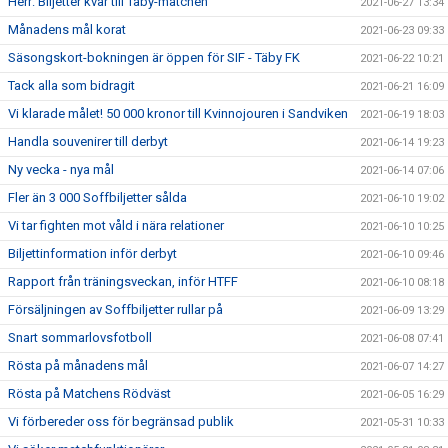
Herr: Biljetter kvar till Täby-matchen
2021-06-27 13:34
Månadens mål korat
2021-06-23 09:33
Säsongskort-bokningen är öppen för SIF - Täby FK
2021-06-22 10:21
Tack alla som bidragit
2021-06-21 16:09
Vi klarade målet! 50 000 kronor till Kvinnojouren i Sandviken
2021-06-19 18:03
Handla souvenirer till derbyt
2021-06-14 19:23
Ny vecka - nya mål
2021-06-14 07:06
Fler än 3 000 Soffbiljetter sålda
2021-06-10 19:02
Vi tar fighten mot våld i nära relationer
2021-06-10 10:25
Biljettinformation inför derbyt
2021-06-10 09:46
Rapport från träningsveckan, inför HTFF
2021-06-10 08:18
Försäljningen av Soffbiljetter rullar på
2021-06-09 13:29
Snart sommarlovsfotboll
2021-06-08 07:41
Rösta på månadens mål
2021-06-07 14:27
Rösta på Matchens Rödväst
2021-06-05 16:29
Vi förbereder oss för begränsad publik
2021-05-31 10:33