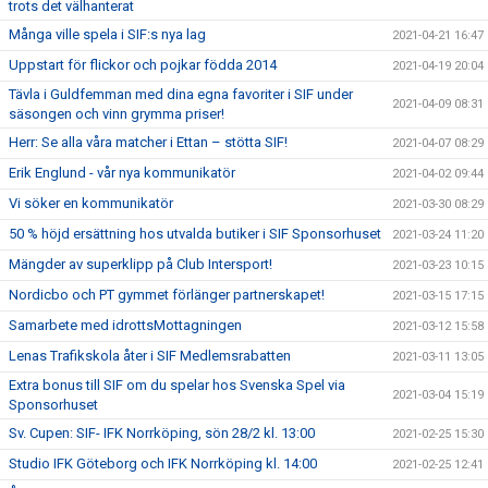
trots det välhanterat
Många ville spela i SIF:s nya lag
2021-04-21 16:47
Uppstart för flickor och pojkar födda 2014
2021-04-19 20:04
Tävla i Guldfemman med dina egna favoriter i SIF under
2021-04-09 08:31
säsongen och vinn grymma priser!
Herr: Se alla våra matcher i Ettan – stötta SIF!
2021-04-07 08:29
Erik Englund - vår nya kommunikatör
2021-04-02 09:44
Vi söker en kommunikatör
2021-03-30 08:29
50 % höjd ersättning hos utvalda butiker i SIF Sponsorhuset
2021-03-24 11:20
Mängder av superklipp på Club Intersport!
2021-03-23 10:15
Nordicbo och PT gymmet förlänger partnerskapet!
2021-03-15 17:15
Samarbete med idrottsMottagningen
2021-03-12 15:58
Lenas Trafikskola åter i SIF Medlemsrabatten
2021-03-11 13:05
Extra bonus till SIF om du spelar hos Svenska Spel via
2021-03-04 15:19
Sponsorhuset
Sv. Cupen: SIF- IFK Norrköping, sön 28/2 kl. 13:00
2021-02-25 15:30
Studio IFK Göteborg och IFK Norrköping kl. 14:00
2021-02-25 12:41