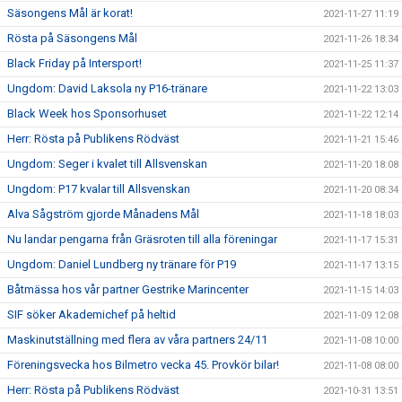
Säsongens Mål är korat!
2021-11-27 11:19
Rösta på Säsongens Mål
2021-11-26 18:34
Black Friday på Intersport!
2021-11-25 11:37
Ungdom: David Laksola ny P16-tränare
2021-11-22 13:03
Black Week hos Sponsorhuset
2021-11-22 12:14
Herr: Rösta på Publikens Rödväst
2021-11-21 15:46
Ungdom: Seger i kvalet till Allsvenskan
2021-11-20 18:08
Ungdom: P17 kvalar till Allsvenskan
2021-11-20 08:34
Alva Sågström gjorde Månadens Mål
2021-11-18 18:03
Nu landar pengarna från Gräsroten till alla föreningar
2021-11-17 15:31
Ungdom: Daniel Lundberg ny tränare för P19
2021-11-17 13:15
Båtmässa hos vår partner Gestrike Marincenter
2021-11-15 14:03
SIF söker Akademichef på heltid
2021-11-09 12:08
Maskinutställning med flera av våra partners 24/11
2021-11-08 10:00
Föreningsvecka hos Bilmetro vecka 45. Provkör bilar!
2021-11-08 08:00
Herr: Rösta på Publikens Rödväst
2021-10-31 13:51