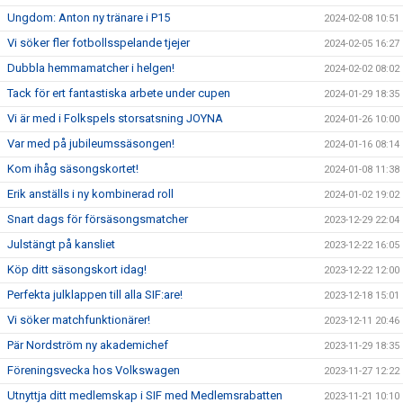
Ungdom: Anton ny tränare i P15
2024-02-08 10:51
Vi söker fler fotbollsspelande tjejer
2024-02-05 16:27
Dubbla hemmamatcher i helgen!
2024-02-02 08:02
Tack för ert fantastiska arbete under cupen
2024-01-29 18:35
Vi är med i Folkspels storsatsning JOYNA
2024-01-26 10:00
Var med på jubileumssäsongen!
2024-01-16 08:14
Kom ihåg säsongskortet!
2024-01-08 11:38
Erik anställs i ny kombinerad roll
2024-01-02 19:02
Snart dags för försäsongsmatcher
2023-12-29 22:04
Julstängt på kansliet
2023-12-22 16:05
Köp ditt säsongskort idag!
2023-12-22 12:00
Perfekta julklappen till alla SIF:are!
2023-12-18 15:01
Vi söker matchfunktionärer!
2023-12-11 20:46
Pär Nordström ny akademichef
2023-11-29 18:35
Föreningsvecka hos Volkswagen
2023-11-27 12:22
Utnyttja ditt medlemskap i SIF med Medlemsrabatten
2023-11-21 10:10