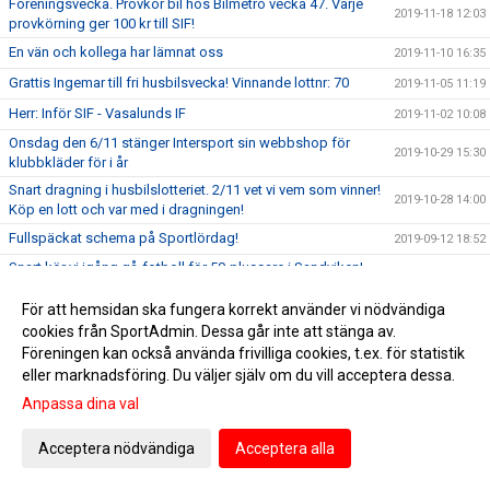
Föreningsvecka. Provkör bil hos Bilmetro vecka 47. Varje
2019-11-18 12:03
provkörning ger 100 kr till SIF!
En vän och kollega har lämnat oss
2019-11-10 16:35
Grattis Ingemar till fri husbilsvecka! Vinnande lottnr: 70
2019-11-05 11:19
Herr: Inför SIF - Vasalunds IF
2019-11-02 10:08
Onsdag den 6/11 stänger Intersport sin webbshop för
2019-10-29 15:30
klubbkläder för i år
Snart dragning i husbilslotteriet. 2/11 vet vi vem som vinner!
2019-10-28 14:00
Köp en lott och var med i dragningen!
Fullspäckat schema på Sportlördag!
2019-09-12 18:52
Snart kör vi igång gå-fotboll för 50-plussare i Sandviken!
2019-09-05 13:59
Kom och prova på söndag 8/9!
För att hemsidan ska fungera korrekt använder vi nödvändiga
SIF-kväll hos Actlife7 med fina rabatter, onsdag 28/8
2019-08-27 19:58
cookies från SportAdmin. Dessa går inte att stänga av.
Vinnare av VS & Perssons tävling!
2019-08-27 19:35
Föreningen kan också använda frivilliga cookies, t.ex. för statistik
eller marknadsföring. Du väljer själv om du vill acceptera dessa.
Program och ytterligare info om superlördagen 17/8
2019-08-15 15:13
Anpassa dina val
Fotbollsfest på VM-arenan lördag 17/8. Vi kör igång
2019-08-12 18:13
evenemanget redan kl. 12:00
Acceptera nödvändiga
Acceptera alla
Dam: SIF - Gefle IF lördag 10/8 kl 13.00
2019-08-06 09:35
Herr: SIF förstärker med ung mittfältare
2019-07-24 11:59