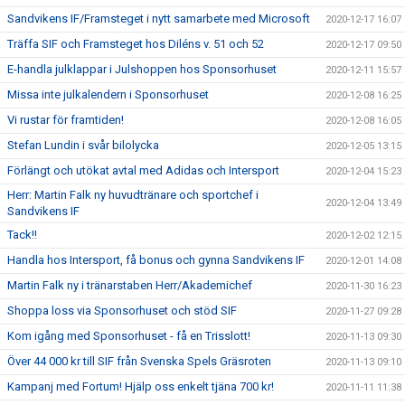
Sandvikens IF/Framsteget i nytt samarbete med Microsoft
2020-12-17 16:07
Träffa SIF och Framsteget hos Diléns v. 51 och 52
2020-12-17 09:50
E-handla julklappar i Julshoppen hos Sponsorhuset
2020-12-11 15:57
Missa inte julkalendern i Sponsorhuset
2020-12-08 16:25
Vi rustar för framtiden!
2020-12-08 16:05
Stefan Lundin i svår bilolycka
2020-12-05 13:15
Förlängt och utökat avtal med Adidas och Intersport
2020-12-04 15:23
Herr: Martin Falk ny huvudtränare och sportchef i
2020-12-04 13:49
Sandvikens IF
Tack!!
2020-12-02 12:15
Handla hos Intersport, få bonus och gynna Sandvikens IF
2020-12-01 14:08
Martin Falk ny i tränarstaben Herr/Akademichef
2020-11-30 16:23
Shoppa loss via Sponsorhuset och stöd SIF
2020-11-27 09:28
Kom igång med Sponsorhuset - få en Trisslott!
2020-11-13 09:30
Över 44 000 kr till SIF från Svenska Spels Gräsroten
2020-11-13 09:10
Kampanj med Fortum! Hjälp oss enkelt tjäna 700 kr!
2020-11-11 11:38