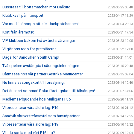
Bussresa till bortamatchen mot Dalkurd
2023-05-25 08:48
Klubbkväll på Intersport
2023-04-17 16:29
Var med i säsongslotteriet Jackpotchansen!
2023-04-04 23:13
Kort från årsmötet
2023-03-31 17:34
VIP-klubben bakom två av årets värvningar
2023-03-23 10:05
Vi gör oss redo för premiärerna!
2023-03-22 17:00
Dags för Sandviken Youth Camp!
2023-03-21 14:01
Två spelare avstängda i säsongsinledningen
2023-03-15 20:48
Båtmässa hos vår partner Gestrike Marincenter
2023-03-15 09:04
Nu finns säsongskort till försäljning!
2023-03-14 10:40
Det är snart sommar! Boka företagskort till Allsången!
2023-03-07 14:06
Medlemserbjudande hos Mulligans Pub
2023-02-20 11:39
Vi presenterar våra äldre lag: F16
2023-02-16 21:12
Sandvik skriver treårsavtal som huvudpartner!
2023-02-14 12:25
Vi presenterar våra äldre lag: F19
2023-02-10 16:32
Vill du spela med vårt F16-lag?
2023-02-09 12:04