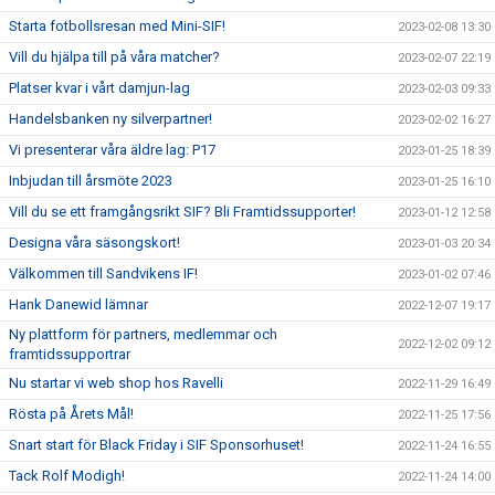
Starta fotbollsresan med Mini-SIF!
2023-02-08 13:30
Vill du hjälpa till på våra matcher?
2023-02-07 22:19
Platser kvar i vårt damjun-lag
2023-02-03 09:33
Handelsbanken ny silverpartner!
2023-02-02 16:27
Vi presenterar våra äldre lag: P17
2023-01-25 18:39
Inbjudan till årsmöte 2023
2023-01-25 16:10
Vill du se ett framgångsrikt SIF? Bli Framtidssupporter!
2023-01-12 12:58
Designa våra säsongskort!
2023-01-03 20:34
Välkommen till Sandvikens IF!
2023-01-02 07:46
Hank Danewid lämnar
2022-12-07 19:17
Ny plattform för partners, medlemmar och
2022-12-02 09:12
framtidssupportrar
Nu startar vi web shop hos Ravelli
2022-11-29 16:49
Rösta på Årets Mål!
2022-11-25 17:56
Snart start för Black Friday i SIF Sponsorhuset!
2022-11-24 16:55
Tack Rolf Modigh!
2022-11-24 14:00