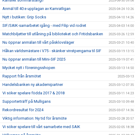
Kansliet sommarstängt!
2025-06-30 09:06
Anmäl till 40:e upplagan av Kamratligan
2025-04-24 10:26
Nytt i butiken: Grip Socks
2025-04-10 14:26
SIF/SAIK-samarbetet igång - med Filip vid rodret
2025-04-03 14:00
Matchbiljetter till utlåning på biblioteket och Fritidsbanken
2025-03-26 12:59
Nu öppnar anmälan till vårt påsklovsläger
2025-03-21 10:40
Håkan världsmästare i V75 - skänker vinstpengarna til SIF
2025-03-19 13:15
Nu öppnar anmälan till Mini-SIF 2025
2025-03-19 07:41
Mycket nytt i föreningsshopen
2025-03-13 14:50
Rapport från årsmötet
2025-03-13
Handelsbanken ny akademipartner
2025-03-12 07:35
Vi söker spelare födda 2017 & 2018
2025-03-11 14:23
Supporterträff på Mulligans
2025-03-10 09:48
Rekordresultat för 2024
2025-03-07 14:36
Viktig information: Ny tid för årsmöte
2025-02-28 20:57
Vi söker spelare till vårt samarbete med SAIK
2025-02-05 18:38