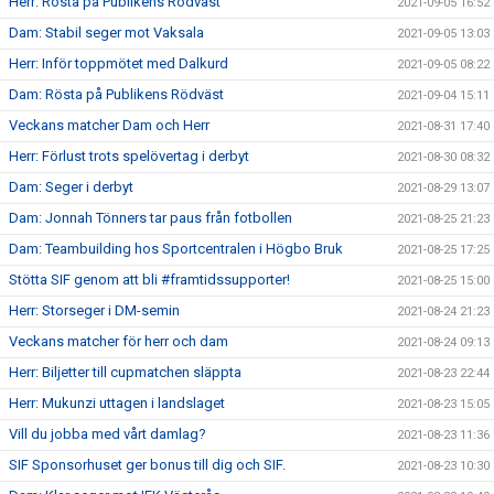
Herr: Rösta på Publikens Rödväst
2021-09-05 16:52
Dam: Stabil seger mot Vaksala
2021-09-05 13:03
Herr: Inför toppmötet med Dalkurd
2021-09-05 08:22
Dam: Rösta på Publikens Rödväst
2021-09-04 15:11
Veckans matcher Dam och Herr
2021-08-31 17:40
Herr: Förlust trots spelövertag i derbyt
2021-08-30 08:32
Dam: Seger i derbyt
2021-08-29 13:07
Dam: Jonnah Tönners tar paus från fotbollen
2021-08-25 21:23
Dam: Teambuilding hos Sportcentralen i Högbo Bruk
2021-08-25 17:25
Stötta SIF genom att bli #framtidssupporter!
2021-08-25 15:00
Herr: Storseger i DM-semin
2021-08-24 21:23
Veckans matcher för herr och dam
2021-08-24 09:13
Herr: Biljetter till cupmatchen släppta
2021-08-23 22:44
Herr: Mukunzi uttagen i landslaget
2021-08-23 15:05
Vill du jobba med vårt damlag?
2021-08-23 11:36
SIF Sponsorhuset ger bonus till dig och SIF.
2021-08-23 10:30