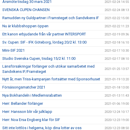
Årsmöte tisdag 30 mars 2021
2021-02-24 14:55
SVENSKA CUPEN-CHANSEN
2021-02-24 08:13
Ramudden ny Guldpartner i Framsteget och Sandvikens IF
2021-02-22 15:00
Nu är klubbshoppen öppen
2021-02-22 11:23
Ett kanon erbjudande från vår partner INTERSPORT
2021-02-19 09:36
Sv. Cupen: SIF - IFK Göteborg, lördag 20/2 kl. 13:00
2021-02-18 16:10
Mini-SIF 2021
2021-02-17 10:30
Studio Svenska Cupen, tisdag 15/2 kl. 11:00
2021-02-17 08:10
Länsförsäkringar förlänger och utökar samarbetet med
2021-01-25 13:57
Sandvikens IF/Framsteget
Nytt år, men Triss-kampanjen fortsätter med Sponsorhuset
2021-01-19 13:20
Försäsongsmatcher 2021
2021-01-18 13:00
Nya Bokhandeln i Medlemsrabatten
2021-01-13 11:43
Herr: Bellander förlänger
2021-01-06 19:00
Herr: Hansson blir vår julklapp
2020-12-24 10:17
Herr: Noa Ersa Engberg klar för SIF
2020-12-23 19:00
Sitt inte lottlös i helgerna, köp dina lotter av oss
2020-12-23 08:50