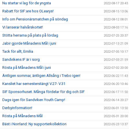
Nu startar vi lag för de yngsta
2022-08-17 20:43
Rabatt för SIF:are hos OLearys!
2022-08-15 13:06
Info om Pensionärsmatchen på söndag
2022-08-12 08:01
Vi lanserar halvårskortet!
2022-08-03 17:16
Stötta herrarna på plats på lördag
2022-07-25 20:37
Jabir gjorde Månadens Mål i juni
2022-07-13 21:09
Tack för allt, Emilia
2022-07-05 10:17
Sandvikens IF är i sorg
2022-07-03 21:59
Rösta på Månadens Mål i juni
2022-07-02 20:00
Äntligen sommar, äntligen Allsång i Trebo igen!
2022-06-22 11:43
Kansliet har semesterstängt V.27- V.31
2022-06-20 10:46
SIF Sponsorhuset. Många fördelar för dig och SIF
2022-06-17 11:50
Dags igen för Sandviken Youth Camp!
2022-06-14 20:27
Derbyinformation!
2022-06-01 13:50
Rösta på Månadens Mål
2022-05-31 20:00
Bäst i Norrland: Ny supporterkollektion
2022-05-23 13:37