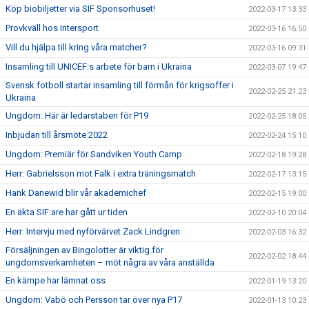
Köp biobiljetter via SIF Sponsorhuset!
2022-03-17 13:33
Provkväll hos Intersport
2022-03-16 16:50
Vill du hjälpa till kring våra matcher?
2022-03-16 09:31
Insamling till UNICEF:s arbete för barn i Ukraina
2022-03-07 19:47
Svensk fotboll startar insamling till förmån för krigsoffer i
2022-02-25 21:23
Ukraina
Ungdom: Här är ledarstaben för P19
2022-02-25 18:05
Inbjudan till årsmöte 2022
2022-02-24 15:10
Ungdom: Premiär för Sandviken Youth Camp
2022-02-18 19:28
Herr: Gabrielsson mot Falk i extra träningsmatch
2022-02-17 13:15
Hank Danewid blir vår akademichef
2022-02-15 19:00
En äkta SIF:are har gått ur tiden
2022-02-10 20:04
Herr: Intervju med nyförvärvet Zack Lindgren
2022-02-03 16:32
Försäljningen av Bingolotter är viktig för
2022-02-02 18:44
ungdomsverkamheten – möt några av våra anställda
En kämpe har lämnat oss
2022-01-19 13:20
Ungdom: Vabö och Persson tar över nya P17
2022-01-13 10:23