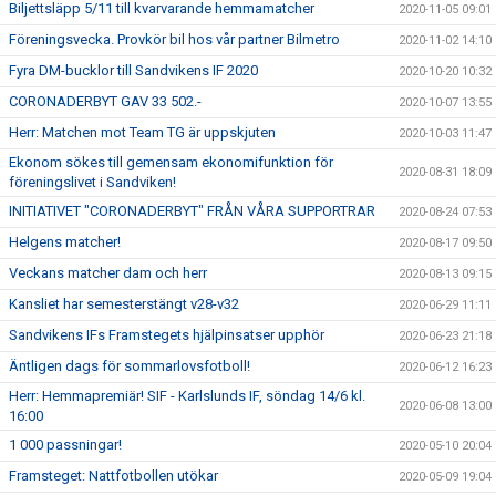
Biljettsläpp 5/11 till kvarvarande hemmamatcher
2020-11-05 09:01
Föreningsvecka. Provkör bil hos vår partner Bilmetro
2020-11-02 14:10
Fyra DM-bucklor till Sandvikens IF 2020
2020-10-20 10:32
CORONADERBYT GAV 33 502.-
2020-10-07 13:55
Herr: Matchen mot Team TG är uppskjuten
2020-10-03 11:47
Ekonom sökes till gemensam ekonomifunktion för
2020-08-31 18:09
föreningslivet i Sandviken!
INITIATIVET "CORONADERBYT" FRÅN VÅRA SUPPORTRAR
2020-08-24 07:53
Helgens matcher!
2020-08-17 09:50
Veckans matcher dam och herr
2020-08-13 09:15
Kansliet har semesterstängt v28-v32
2020-06-29 11:11
Sandvikens IFs Framstegets hjälpinsatser upphör
2020-06-23 21:18
Äntligen dags för sommarlovsfotboll!
2020-06-12 16:23
Herr: Hemmapremiär! SIF - Karlslunds IF, söndag 14/6 kl.
2020-06-08 13:00
16:00
1 000 passningar!
2020-05-10 20:04
Framsteget: Nattfotbollen utökar
2020-05-09 19:04