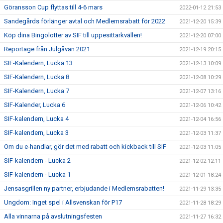
Göransson Cup flyttas till 4-6 mars
2022-01-12 21:53
Sandegårds förlänger avtal och Medlemsrabatt för 2022
2021-12-20 15:39
Köp dina Bingolotter av SIF till uppesittarkvällen!
2021-12-20 07:00
Reportage från Julgåvan 2021
2021-12-19 20:15
SIF-Kalendern, Lucka 13
2021-12-13 10:09
SIF-Kalendern, Lucka 8
2021-12-08 10:29
SIF-Kalendern, Lucka 7
2021-12-07 13:16
SIF-Kalender, Lucka 6
2021-12-06 10:42
SIF-kalendern, Lucka 4
2021-12-04 16:56
SIF-kalendern, Lucka 3
2021-12-03 11:37
Om du e-handlar, gör det med rabatt och kickback till SIF
2021-12-03 11:05
SIF-kalendern - Lucka 2
2021-12-02 12:11
SIF-kalendern - Lucka 1
2021-12-01 18:24
Jensasgrillen ny partner, erbjudande i Medlemsrabatten!
2021-11-29 13:35
Ungdom: Inget spel i Allsvenskan för P17
2021-11-28 18:29
Alla vinnarna på avslutningsfesten
2021-11-27 16:32