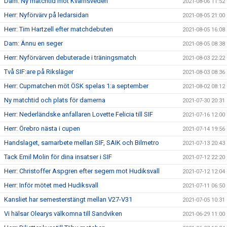
Dam: Ny matchtid mot Kvarnsveden
2021-08-06 11:52
Herr: Nyförvärv på ledarsidan
2021-08-05 21:00
Herr: Tim Hartzell efter matchdebuten
2021-08-05 16:08
Dam: Ännu en seger
2021-08-05 08:38
Herr: Nyförvärven debuterade i träningsmatch
2021-08-03 22:22
Två SIF:are på Riksläger
2021-08-03 08:36
Herr: Cupmatchen möt ÖSK spelas 1:a september
2021-08-02 08:12
Ny matchtid och plats för damerna
2021-07-30 20:31
Herr: Nederländske anfallaren Lovette Felicia till SIF
2021-07-16 12:00
Herr: Örebro nästa i cupen
2021-07-14 19:56
Handslaget, samarbete mellan SIF, SAIK och Bilmetro
2021-07-13 20:43
Tack Emil Molin för dina insatser i SIF
2021-07-12 22:20
Herr: Christoffer Aspgren efter segern mot Hudiksvall
2021-07-12 12:04
Herr: Inför mötet med Hudiksvall
2021-07-11 06:50
Kansliet har semesterstängt mellan V27-V31
2021-07-05 10:31
Vi hälsar Olearys välkomna till Sandviken
2021-06-29 11:00