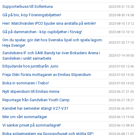
Supporterbuss till Sollentuna
2023-09-21 15:20
Gå på bio, köp Föreningsbiljetten!
2023-08-30 14:58
Herr: Matchvärden IPCO bjuder sina anställa på entrén!
2023-08-10 13:12
Gå på dammatchen - köp cupbiljetter i förväg!
2023-08-10 10:12
Om du spelar, gör det hos Svenska Spel och spela lagom.
2023-07-20 17:10
Heja Sverige!
Sandvikens IF och SAIK Bandy tar över Bokadero Arena i
2023-07-14 09:00
Sandviken i unikt samarbete
Erbjudande hos juristbyrån Jurio
2023-07-05 12:46
Freja Olén första mottagaren av Emilias Stipendium
2023-07-03 19:25
Boka in sommaren i Trebo!
2023-07-03 14:02
Nytt stipendium till Emilias minne
2023-06-27 21:05
Reportage från Sandviken Youth Camp
2023-06-27 18:27
Kansliet har semester stängt V.27-V.31
2023-06-26 09:51
Mer om vårt sommarläger
2023-06-13 19:04
Vi sänker priset på sommarlägret!
2023-06-12 08:43
Boka solsemestern via Sponsorhuset och stötta SIF!
2023-06-08 11:07