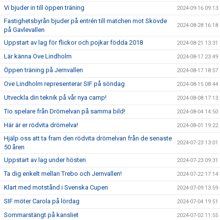
Vi bjuder in till öppen träning
2024-09-16 09:13
Fastighetsbyrån bjuder på entrén till matchen mot Skövde
2024-08-28 16:18
på Gavlevallen
Uppstart av lag för flickor och pojkar födda 2018
2024-08-21 13:31
Lär känna Ove Lindholm
2024-08-17 23:49
Öppen träning på Jernvallen
2024-08-17 18:57
Ove Lindholm representerar SIF på söndag
2024-08-15 08:44
Utveckla din teknik på vår nya camp!
2024-08-08 17:13
Tio spelare från Drömelvan på samma bild!
2024-08-04 14:50
Här är er rödvita drömelva!
2024-08-01 19:22
Hjälp oss att ta fram den rödvita drömelvan från de senaste
2024-07-23 13:01
50 åren
Uppstart av lag under hösten
2024-07-23 09:31
Ta dig enkelt mellan Trebo och Jernvallen!
2024-07-22 17:14
Klart med motstånd i Svenska Cupen
2024-07-09 13:59
SIF möter Carola på lördag
2024-07-04 19:51
Sommarstängt på kansliet
2024-07-02 11:55