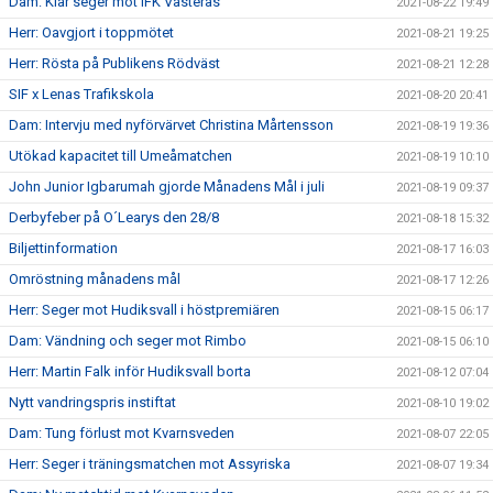
Dam: Klar seger mot IFK Västerås
2021-08-22 19:49
Herr: Oavgjort i toppmötet
2021-08-21 19:25
Herr: Rösta på Publikens Rödväst
2021-08-21 12:28
SIF x Lenas Trafikskola
2021-08-20 20:41
Dam: Intervju med nyförvärvet Christina Mårtensson
2021-08-19 19:36
Utökad kapacitet till Umeåmatchen
2021-08-19 10:10
John Junior Igbarumah gjorde Månadens Mål i juli
2021-08-19 09:37
Derbyfeber på O´Learys den 28/8
2021-08-18 15:32
Biljettinformation
2021-08-17 16:03
Omröstning månadens mål
2021-08-17 12:26
Herr: Seger mot Hudiksvall i höstpremiären
2021-08-15 06:17
Dam: Vändning och seger mot Rimbo
2021-08-15 06:10
Herr: Martin Falk inför Hudiksvall borta
2021-08-12 07:04
Nytt vandringspris instiftat
2021-08-10 19:02
Dam: Tung förlust mot Kvarnsveden
2021-08-07 22:05
Herr: Seger i träningsmatchen mot Assyriska
2021-08-07 19:34