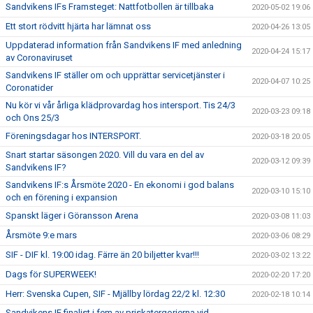
Sandvikens IFs Framsteget: Nattfotbollen är tillbaka
2020-05-02 19:06
Ett stort rödvitt hjärta har lämnat oss
2020-04-26 13:05
Uppdaterad information från Sandvikens IF med anledning
2020-04-24 15:17
av Coronaviruset
Sandvikens IF ställer om och upprättar servicetjänster i
2020-04-07 10:25
Coronatider
Nu kör vi vår årliga klädprovardag hos intersport. Tis 24/3
2020-03-23 09:18
och Ons 25/3
Föreningsdagar hos INTERSPORT.
2020-03-18 20:05
Snart startar säsongen 2020. Vill du vara en del av
2020-03-12 09:39
Sandvikens IF?
Sandvikens IF:s Årsmöte 2020 - En ekonomi i god balans
2020-03-10 15:10
och en förening i expansion
Spanskt läger i Göransson Arena
2020-03-08 11:03
Årsmöte 9:e mars
2020-03-06 08:29
SIF - DIF kl. 19:00 idag. Färre än 20 biljetter kvar!!!
2020-03-02 13:22
Dags för SUPERWEEK!
2020-02-20 17:20
Herr: Svenska Cupen, SIF - Mjällby lördag 22/2 kl. 12:30
2020-02-18 10:14
Sandvikens IF finalist i fem av priskatergorierna vid