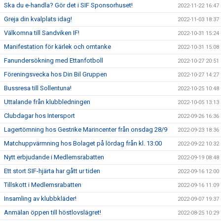
Ska du e-handla? Gör det i SIF Sponsorhuset!
2022-11-22 16:47
Greja din kvalplats idag!
2022-11-03 18:37
Välkomna till Sandviken IF!
2022-10-31 15:24
Manifestation för kärlek och omtanke
2022-10-31 15:08
Fanundersökning med Ettanfotboll
2022-10-27 20:51
Föreningsvecka hos Din Bil Gruppen
2022-10-27 14:27
Bussresa till Sollentuna!
2022-10-25 10:48
Uttalande från klubbledningen
2022-10-05 13:13
Clubdagar hos Intersport
2022-09-26 16:36
Lagertömning hos Gestrike Marincenter från onsdag 28/9
2022-09-23 18:36
Matchuppvärmning hos Bolaget på lördag från kl. 13:00
2022-09-22 10:32
Nytt erbjudande i Medlemsrabatten
2022-09-19 08:48
Ett stort SIF-hjärta har gått ur tiden
2022-09-16 12:00
Tillskott i Medlemsrabatten
2022-09-16 11:09
Insamling av klubbkläder!
2022-09-07 19:37
Anmälan öppen till höstlovslägret!
2022-08-25 10:29