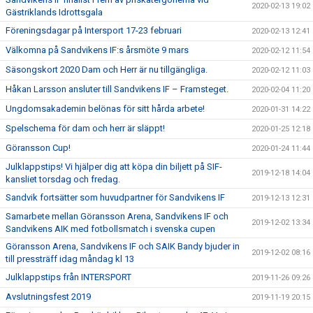
2020-02-13 19:02
Gästriklands Idrottsgala
Föreningsdagar på Intersport 17-23 februari
2020-02-13 12:41
Välkomna på Sandvikens IF:s årsmöte 9 mars
2020-02-12 11:54
Säsongskort 2020 Dam och Herr är nu tillgängliga.
2020-02-12 11:03
Håkan Larsson ansluter till Sandvikens IF – Framsteget.
2020-02-04 11:20
Ungdomsakademin belönas för sitt hårda arbete!
2020-01-31 14:22
Spelschema för dam och herr är släppt!
2020-01-25 12:18
Göransson Cup!
2020-01-24 11:44
Julklappstips! Vi hjälper dig att köpa din biljett på SIF-
2019-12-18 14:04
kansliet torsdag och fredag.
Sandvik fortsätter som huvudpartner för Sandvikens IF
2019-12-13 12:31
Samarbete mellan Göransson Arena, Sandvikens IF och
2019-12-02 13:34
Sandvikens AIK med fotbollsmatch i svenska cupen
Göransson Arena, Sandvikens IF och SAIK Bandy bjuder in
2019-12-02 08:16
till pressträff idag måndag kl 13
Julklappstips från INTERSPORT
2019-11-26 09:26
Avslutningsfest 2019
2019-11-19 20:15