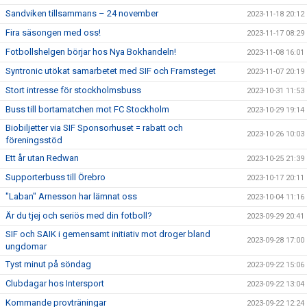
Sandviken tillsammans – 24 november
2023-11-18 20:12
Fira säsongen med oss!
2023-11-17 08:29
Fotbollshelgen börjar hos Nya Bokhandeln!
2023-11-08 16:01
Syntronic utökat samarbetet med SIF och Framsteget
2023-11-07 20:19
Stort intresse för stockholmsbuss
2023-10-31 11:53
Buss till bortamatchen mot FC Stockholm
2023-10-29 19:14
Biobiljetter via SIF Sponsorhuset = rabatt och
2023-10-26 10:03
föreningsstöd
Ett år utan Redwan
2023-10-25 21:39
Supporterbuss till Örebro
2023-10-17 20:11
"Laban" Arnesson har lämnat oss
2023-10-04 11:16
Är du tjej och seriös med din fotboll?
2023-09-29 20:41
SIF och SAIK i gemensamt initiativ mot droger bland
2023-09-28 17:00
ungdomar
Tyst minut på söndag
2023-09-22 15:06
Clubdagar hos Intersport
2023-09-22 13:04
Kommande provträningar
2023-09-22 12:24