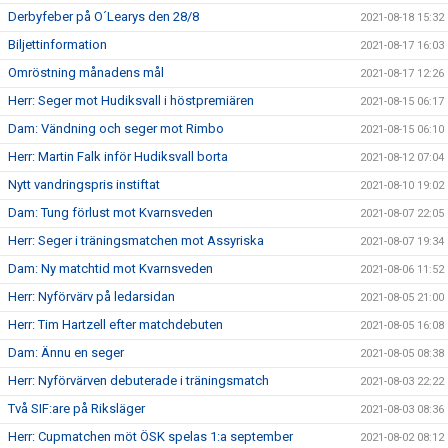
Derbyfeber på O´Learys den 28/8
2021-08-18 15:32
Biljettinformation
2021-08-17 16:03
Omröstning månadens mål
2021-08-17 12:26
Herr: Seger mot Hudiksvall i höstpremiären
2021-08-15 06:17
Dam: Vändning och seger mot Rimbo
2021-08-15 06:10
Herr: Martin Falk inför Hudiksvall borta
2021-08-12 07:04
Nytt vandringspris instiftat
2021-08-10 19:02
Dam: Tung förlust mot Kvarnsveden
2021-08-07 22:05
Herr: Seger i träningsmatchen mot Assyriska
2021-08-07 19:34
Dam: Ny matchtid mot Kvarnsveden
2021-08-06 11:52
Herr: Nyförvärv på ledarsidan
2021-08-05 21:00
Herr: Tim Hartzell efter matchdebuten
2021-08-05 16:08
Dam: Ännu en seger
2021-08-05 08:38
Herr: Nyförvärven debuterade i träningsmatch
2021-08-03 22:22
Två SIF:are på Riksläger
2021-08-03 08:36
Herr: Cupmatchen möt ÖSK spelas 1:a september
2021-08-02 08:12