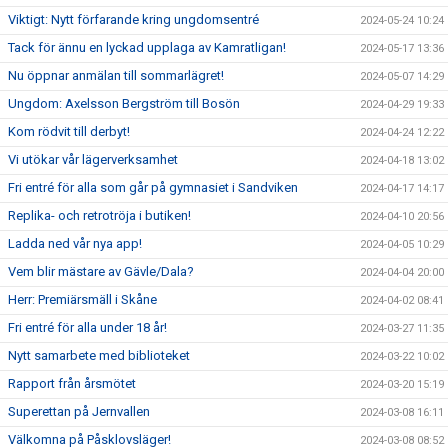
Viktigt: Nytt förfarande kring ungdomsentré
2024-05-24 10:24
Tack för ännu en lyckad upplaga av Kamratligan!
2024-05-17 13:36
Nu öppnar anmälan till sommarlägret!
2024-05-07 14:29
Ungdom: Axelsson Bergström till Bosön
2024-04-29 19:33
Kom rödvit till derbyt!
2024-04-24 12:22
Vi utökar vår lägerverksamhet
2024-04-18 13:02
Fri entré för alla som går på gymnasiet i Sandviken
2024-04-17 14:17
Replika- och retrotröja i butiken!
2024-04-10 20:56
Ladda ned vår nya app!
2024-04-05 10:29
Vem blir mästare av Gävle/Dala?
2024-04-04 20:00
Herr: Premiärsmäll i Skåne
2024-04-02 08:41
Fri entré för alla under 18 år!
2024-03-27 11:35
Nytt samarbete med biblioteket
2024-03-22 10:02
Rapport från årsmötet
2024-03-20 15:19
Superettan på Jernvallen
2024-03-08 16:11
Välkomna på Påsklovsläger!
2024-03-08 08:52