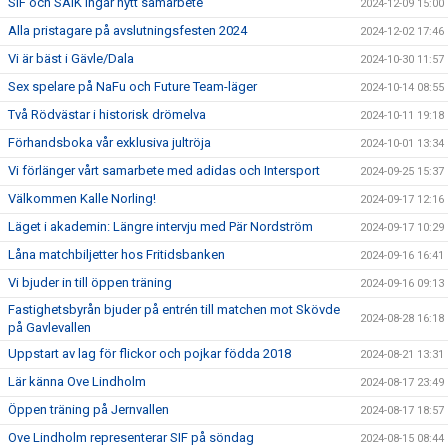
SIF och SAIK ingår nytt samarbete
2024-12-09 15:00
Alla pristagare på avslutningsfesten 2024
2024-12-02 17:46
Vi är bäst i Gävle/Dala
2024-10-30 11:57
Sex spelare på NaFu och Future Team-läger
2024-10-14 08:55
Två Rödvästar i historisk drömelva
2024-10-11 19:18
Förhandsboka vår exklusiva jultröja
2024-10-01 13:34
Vi förlänger vårt samarbete med adidas och Intersport
2024-09-25 15:37
Välkommen Kalle Norling!
2024-09-17 12:16
Läget i akademin: Längre intervju med Pär Nordström
2024-09-17 10:29
Låna matchbiljetter hos Fritidsbanken
2024-09-16 16:41
Vi bjuder in till öppen träning
2024-09-16 09:13
Fastighetsbyrån bjuder på entrén till matchen mot Skövde
2024-08-28 16:18
på Gavlevallen
Uppstart av lag för flickor och pojkar födda 2018
2024-08-21 13:31
Lär känna Ove Lindholm
2024-08-17 23:49
Öppen träning på Jernvallen
2024-08-17 18:57
Ove Lindholm representerar SIF på söndag
2024-08-15 08:44