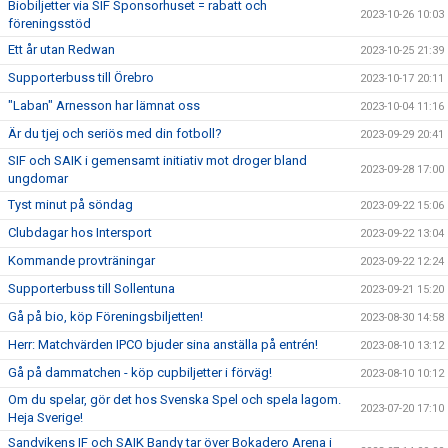
Biobiljetter via SIF Sponsorhuset = rabatt och
2023-10-26 10:03
föreningsstöd
Ett år utan Redwan
2023-10-25 21:39
Supporterbuss till Örebro
2023-10-17 20:11
"Laban" Arnesson har lämnat oss
2023-10-04 11:16
Är du tjej och seriös med din fotboll?
2023-09-29 20:41
SIF och SAIK i gemensamt initiativ mot droger bland
2023-09-28 17:00
ungdomar
Tyst minut på söndag
2023-09-22 15:06
Clubdagar hos Intersport
2023-09-22 13:04
Kommande provträningar
2023-09-22 12:24
Supporterbuss till Sollentuna
2023-09-21 15:20
Gå på bio, köp Föreningsbiljetten!
2023-08-30 14:58
Herr: Matchvärden IPCO bjuder sina anställa på entrén!
2023-08-10 13:12
Gå på dammatchen - köp cupbiljetter i förväg!
2023-08-10 10:12
Om du spelar, gör det hos Svenska Spel och spela lagom.
2023-07-20 17:10
Heja Sverige!
Sandvikens IF och SAIK Bandy tar över Bokadero Arena i