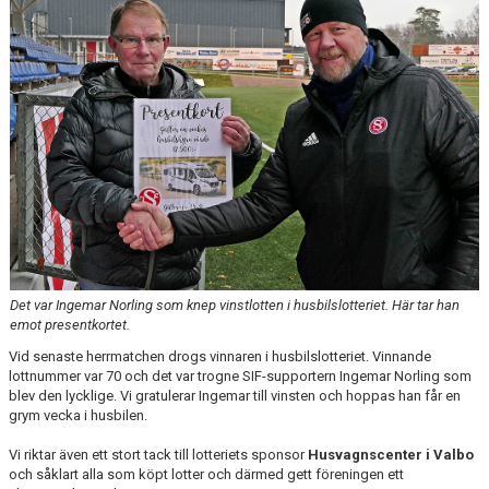
INTRESSEANMÄLAN FÖR SPELARE
INTRESSEANMÄLAN LEDARE
ANMÄLAN TILL CAMPER
Det var Ingemar Norling som knep vinstlotten i husbilslotteriet. Här tar han
emot presentkortet.
Vid senaste herrmatchen drogs vinnaren i husbilslotteriet. Vinnande
lottnummer var 70 och det var trogne SIF-supportern Ingemar Norling som
blev den lycklige. Vi gratulerar Ingemar till vinsten och hoppas han får en
grym vecka i husbilen.
Vi riktar även ett stort tack till lotteriets sponsor
Husvagnscenter i Valbo
och såklart alla som köpt lotter och därmed gett föreningen ett