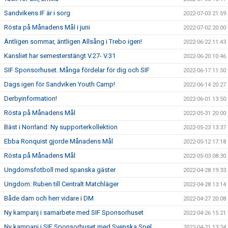
Sandvikens IF är i sorg
2022-07-03 21:59
Rösta på Månadens Mål i juni
2022-07-02 20:00
Äntligen sommar, äntligen Allsång i Trebo igen!
2022-06-22 11:43
Kansliet har semesterstängt V.27- V.31
2022-06-20 10:46
SIF Sponsorhuset. Många fördelar för dig och SIF
2022-06-17 11:50
Dags igen för Sandviken Youth Camp!
2022-06-14 20:27
Derbyinformation!
2022-06-01 13:50
Rösta på Månadens Mål
2022-05-31 20:00
Bäst i Norrland: Ny supporterkollektion
2022-05-23 13:37
Ebba Ronquist gjorde Månadens Mål
2022-05-12 17:18
Rösta på Månadens Mål
2022-05-03 08:30
Ungdomsfotboll med spanska gäster
2022-04-28 19:33
Ungdom: Ruben till Centralt Matchläger
2022-04-28 13:14
Både dam och herr vidare i DM
2022-04-27 20:08
Ny kampanj i samarbete med SIF Sponsorhuset
2022-04-26 15:21
Ny kampanj i SIF Sponsorhuset med Svenska Spel
2022-04-21 13:24