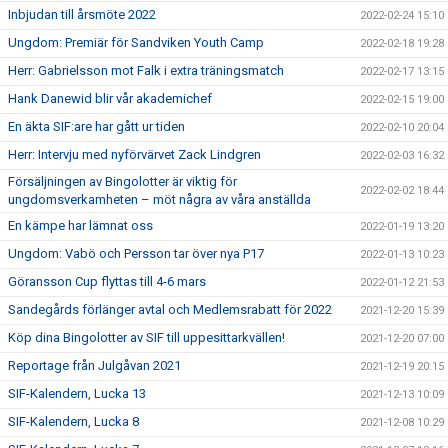
Inbjudan till årsmöte 2022
2022-02-24 15:10
Ungdom: Premiär för Sandviken Youth Camp
2022-02-18 19:28
Herr: Gabrielsson mot Falk i extra träningsmatch
2022-02-17 13:15
Hank Danewid blir vår akademichef
2022-02-15 19:00
En äkta SIF:are har gått ur tiden
2022-02-10 20:04
Herr: Intervju med nyförvärvet Zack Lindgren
2022-02-03 16:32
Försäljningen av Bingolotter är viktig för
2022-02-02 18:44
ungdomsverkamheten – möt några av våra anställda
En kämpe har lämnat oss
2022-01-19 13:20
Ungdom: Vabö och Persson tar över nya P17
2022-01-13 10:23
Göransson Cup flyttas till 4-6 mars
2022-01-12 21:53
Sandegårds förlänger avtal och Medlemsrabatt för 2022
2021-12-20 15:39
Köp dina Bingolotter av SIF till uppesittarkvällen!
2021-12-20 07:00
Reportage från Julgåvan 2021
2021-12-19 20:15
SIF-Kalendern, Lucka 13
2021-12-13 10:09
SIF-Kalendern, Lucka 8
2021-12-08 10:29