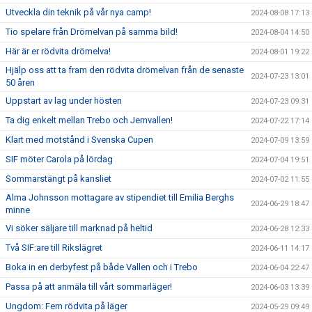
Utveckla din teknik på vår nya camp!
2024-08-08 17:13
Tio spelare från Drömelvan på samma bild!
2024-08-04 14:50
Här är er rödvita drömelva!
2024-08-01 19:22
Hjälp oss att ta fram den rödvita drömelvan från de senaste
2024-07-23 13:01
50 åren
Uppstart av lag under hösten
2024-07-23 09:31
Ta dig enkelt mellan Trebo och Jernvallen!
2024-07-22 17:14
Klart med motstånd i Svenska Cupen
2024-07-09 13:59
SIF möter Carola på lördag
2024-07-04 19:51
Sommarstängt på kansliet
2024-07-02 11:55
Alma Johnsson mottagare av stipendiet till Emilia Berghs
2024-06-29 18:47
minne
Vi söker säljare till marknad på heltid
2024-06-28 12:33
Två SIF:are till Rikslägret
2024-06-11 14:17
Boka in en derbyfest på både Vallen och i Trebo
2024-06-04 22:47
Passa på att anmäla till vårt sommarläger!
2024-06-03 13:39
Ungdom: Fem rödvita på läger
2024-05-29 09:49