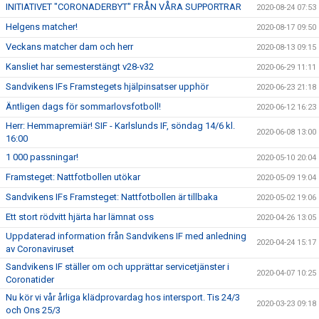
INITIATIVET "CORONADERBYT" FRÅN VÅRA SUPPORTRAR
2020-08-24 07:53
Helgens matcher!
2020-08-17 09:50
Veckans matcher dam och herr
2020-08-13 09:15
Kansliet har semesterstängt v28-v32
2020-06-29 11:11
Sandvikens IFs Framstegets hjälpinsatser upphör
2020-06-23 21:18
Äntligen dags för sommarlovsfotboll!
2020-06-12 16:23
Herr: Hemmapremiär! SIF - Karlslunds IF, söndag 14/6 kl.
2020-06-08 13:00
16:00
1 000 passningar!
2020-05-10 20:04
Framsteget: Nattfotbollen utökar
2020-05-09 19:04
Sandvikens IFs Framsteget: Nattfotbollen är tillbaka
2020-05-02 19:06
Ett stort rödvitt hjärta har lämnat oss
2020-04-26 13:05
Uppdaterad information från Sandvikens IF med anledning
2020-04-24 15:17
av Coronaviruset
Sandvikens IF ställer om och upprättar servicetjänster i
2020-04-07 10:25
Coronatider
Nu kör vi vår årliga klädprovardag hos intersport. Tis 24/3
2020-03-23 09:18
och Ons 25/3