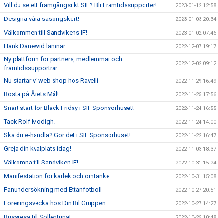
Vill du se ett framgångsrikt SIF? Bli Framtidssupporter!
2023-01-12 12:58
Designa våra säsongskort!
2023-01-03 20:34
Välkommen till Sandvikens IF!
2023-01-02 07:46
Hank Danewid lämnar
2022-12-07 19:17
Ny plattform för partners, medlemmar och
2022-12-02 09:12
framtidssupportrar
Nu startar vi web shop hos Ravelli
2022-11-29 16:49
Rösta på Årets Mål!
2022-11-25 17:56
Snart start för Black Friday i SIF Sponsorhuset!
2022-11-24 16:55
Tack Rolf Modigh!
2022-11-24 14:00
Ska du e-handla? Gör det i SIF Sponsorhuset!
2022-11-22 16:47
Greja din kvalplats idag!
2022-11-03 18:37
Välkomna till Sandviken IF!
2022-10-31 15:24
Manifestation för kärlek och omtanke
2022-10-31 15:08
Fanundersökning med Ettanfotboll
2022-10-27 20:51
Föreningsvecka hos Din Bil Gruppen
2022-10-27 14:27
Bussresa till Sollentuna!
2022-10-25 10:48