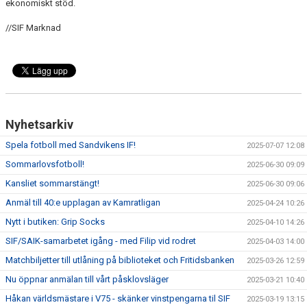
ekonomiskt stöd.
//SIF Marknad
Nyhetsarkiv
Spela fotboll med Sandvikens IF!
2025-07-07 12:08
Sommarlovsfotboll!
2025-06-30 09:09
Kansliet sommarstängt!
2025-06-30 09:06
Anmäl till 40:e upplagan av Kamratligan
2025-04-24 10:26
Nytt i butiken: Grip Socks
2025-04-10 14:26
SIF/SAIK-samarbetet igång - med Filip vid rodret
2025-04-03 14:00
Matchbiljetter till utlåning på biblioteket och Fritidsbanken
2025-03-26 12:59
Nu öppnar anmälan till vårt påsklovsläger
2025-03-21 10:40
Håkan världsmästare i V75 - skänker vinstpengarna til SIF
2025-03-19 13:15