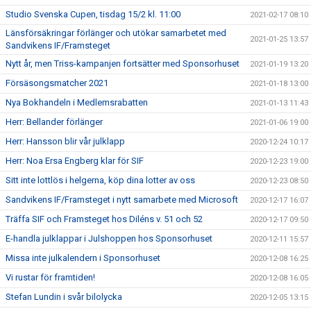
Studio Svenska Cupen, tisdag 15/2 kl. 11:00
2021-02-17 08:10
Länsförsäkringar förlänger och utökar samarbetet med
2021-01-25 13:57
Sandvikens IF/Framsteget
Nytt år, men Triss-kampanjen fortsätter med Sponsorhuset
2021-01-19 13:20
Försäsongsmatcher 2021
2021-01-18 13:00
Nya Bokhandeln i Medlemsrabatten
2021-01-13 11:43
Herr: Bellander förlänger
2021-01-06 19:00
Herr: Hansson blir vår julklapp
2020-12-24 10:17
Herr: Noa Ersa Engberg klar för SIF
2020-12-23 19:00
Sitt inte lottlös i helgerna, köp dina lotter av oss
2020-12-23 08:50
Sandvikens IF/Framsteget i nytt samarbete med Microsoft
2020-12-17 16:07
Träffa SIF och Framsteget hos Diléns v. 51 och 52
2020-12-17 09:50
E-handla julklappar i Julshoppen hos Sponsorhuset
2020-12-11 15:57
Missa inte julkalendern i Sponsorhuset
2020-12-08 16:25
Vi rustar för framtiden!
2020-12-08 16:05
Stefan Lundin i svår bilolycka
2020-12-05 13:15