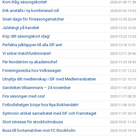
Kom ihåg säsongskortet!
2024-01-08 11:38
Erik anställs i ny kombinerad roll
2024-01-02 19:02
Snart dags för försäsongsmatcher
2023-12-29 22:04
Julstängt på kansliet
2023-12-22 16:05
Köp ditt säsongskort idag!
2023-12-22 12:00
Perfekta julklappen till alla SIF:are!
2023-12-18 15:01
Vi söker matchfunktionärer!
2023-12-11 20:46
Pär Nordström ny akademichef
2023-11-29 18:35
Föreningsvecka hos Volkswagen
2023-11-27 12:22
Utnyttja ditt medlemskap i SIF med Medlemsrabatten
2023-11-21 10:10
Sandviken tillsammans – 24 november
2023-11-18 20:12
Fira säsongen med oss!
2023-11-17 08:29
Fotbollshelgen börjar hos Nya Bokhandeln!
2023-11-08 16:01
Syntronic utökat samarbetet med SIF och Framsteget
2023-11-07 20:19
Stort intresse för stockholmsbuss
2023-10-31 11:53
Buss till bortamatchen mot FC Stockholm
2023-10-29 19:14