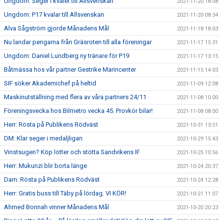
Ungdom: Seger i kvalet till Allsvenskan
2021-11-20 18:08
Ungdom: P17 kvalar till Allsvenskan
2021-11-20 08:34
Alva Sågström gjorde Månadens Mål
2021-11-18 18:03
Nu landar pengarna från Gräsroten till alla föreningar
2021-11-17 15:31
Ungdom: Daniel Lundberg ny tränare för P19
2021-11-17 13:15
Båtmässa hos vår partner Gestrike Marincenter
2021-11-15 14:03
SIF söker Akademichef på heltid
2021-11-09 12:08
Maskinutställning med flera av våra partners 24/11
2021-11-08 10:00
Föreningsvecka hos Bilmetro vecka 45. Provkör bilar!
2021-11-08 08:00
Herr: Rösta på Publikens Rödväst
2021-10-31 13:51
DM: Klar seger i medaljligan
2021-10-29 15:43
Vinstsugen? Köp lotter och stötta Sandvikens IF
2021-10-25 10:56
Herr: Mukunzi blir borta länge
2021-10-24 20:37
Dam: Rösta på Publikens Rödväst
2021-10-24 12:28
Herr: Gratis buss till Täby på lördag. VI KÖR!
2021-10-21 11:07
Ahmed Bonnah vinner Månadens Mål
2021-10-20 20:23