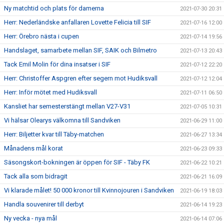
Ny matchtid och plats för damerna
2021-07-30 20:31
Herr: Nederländske anfallaren Lovette Felicia till SIF
2021-07-16 12:00
Herr: Örebro nästa i cupen
2021-07-14 19:56
Handslaget, samarbete mellan SIF, SAIK och Bilmetro
2021-07-13 20:43
Tack Emil Molin för dina insatser i SIF
2021-07-12 22:20
Herr: Christoffer Aspgren efter segern mot Hudiksvall
2021-07-12 12:04
Herr: Inför mötet med Hudiksvall
2021-07-11 06:50
Kansliet har semesterstängt mellan V27-V31
2021-07-05 10:31
Vi hälsar Olearys välkomna till Sandviken
2021-06-29 11:00
Herr: Biljetter kvar till Täby-matchen
2021-06-27 13:34
Månadens mål korat
2021-06-23 09:33
Säsongskort-bokningen är öppen för SIF - Täby FK
2021-06-22 10:21
Tack alla som bidragit
2021-06-21 16:09
Vi klarade målet! 50 000 kronor till Kvinnojouren i Sandviken
2021-06-19 18:03
Handla souvenirer till derbyt
2021-06-14 19:23
Ny vecka - nya mål
2021-06-14 07:06