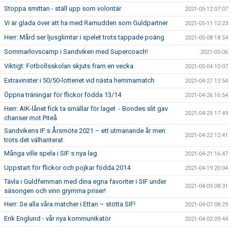
Stoppa smittan - ställ upp som volontär
2021-05-12 07:07
Vi är glada över att ha med Ramudden som Guldpartner
2021-05-11 12:23
Herr: Mård ser ljusglimtar i spelet trots tappade poäng
2021-05-08 18:54
Sommarlovscamp i Sandviken med Supercoach!
2021-05-06
Viktigt: Fotbollsskolan skjuts fram en vecka
2021-05-04 10:07
Extravinster i 50/50-lotteriet vid nästa hemmamatch
2021-04-27 13:54
Öppna träningar för flickor födda 13/14
2021-04-26 16:54
Herr: AIK-lånet fick ta smällar för laget - Bondes slit gav
2021-04-25 17:49
chanser mot Piteå
Sandvikens IF:s Årsmöte 2021 – ett utmanande år men
2021-04-22 12:41
trots det välhanterat
Många ville spela i SIF:s nya lag
2021-04-21 16:47
Uppstart för flickor och pojkar födda 2014
2021-04-19 20:04
Tävla i Guldfemman med dina egna favoriter i SIF under
2021-04-09 08:31
säsongen och vinn grymma priser!
Herr: Se alla våra matcher i Ettan – stötta SIF!
2021-04-07 08:29
Erik Englund - vår nya kommunikatör
2021-04-02 09:44