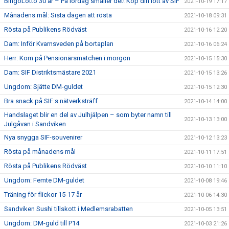
BingoLotto 30 år – På lördag smäller det! Köp din lott av SIF
2021-10-19 17:17
Månadens mål: Sista dagen att rösta
2021-10-18 09:31
Rösta på Publikens Rödväst
2021-10-16 12:20
Dam: Inför Kvarnsveden på bortaplan
2021-10-16 06:24
Herr: Kom på Pensionärsmatchen i morgon
2021-10-15 15:30
Dam: SIF Distriktsmästare 2021
2021-10-15 13:26
Ungdom: Sjätte DM-guldet
2021-10-15 12:30
Bra snack på SIF:s nätverksträff
2021-10-14 14:00
Handslaget blir en del av Julhjälpen – som byter namn till
2021-10-13 13:00
Julgåvan i Sandviken
Nya snygga SIF-souvenirer
2021-10-12 13:23
Rösta på månadens mål
2021-10-11 17:51
Rösta på Publikens Rödväst
2021-10-10 11:10
Ungdom: Femte DM-guldet
2021-10-08 19:46
Träning för flickor 15-17 år
2021-10-06 14:30
Sandviken Sushi tillskott i Medlemsrabatten
2021-10-05 13:51
Ungdom: DM-guld till P14
2021-10-03 21:26