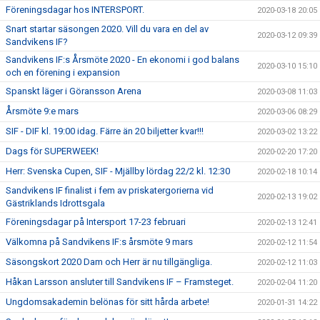
Föreningsdagar hos INTERSPORT.
2020-03-18 20:05
Snart startar säsongen 2020. Vill du vara en del av
2020-03-12 09:39
Sandvikens IF?
Sandvikens IF:s Årsmöte 2020 - En ekonomi i god balans
2020-03-10 15:10
och en förening i expansion
Spanskt läger i Göransson Arena
2020-03-08 11:03
Årsmöte 9:e mars
2020-03-06 08:29
SIF - DIF kl. 19:00 idag. Färre än 20 biljetter kvar!!!
2020-03-02 13:22
Dags för SUPERWEEK!
2020-02-20 17:20
Herr: Svenska Cupen, SIF - Mjällby lördag 22/2 kl. 12:30
2020-02-18 10:14
Sandvikens IF finalist i fem av priskatergorierna vid
2020-02-13 19:02
Gästriklands Idrottsgala
Föreningsdagar på Intersport 17-23 februari
2020-02-13 12:41
Välkomna på Sandvikens IF:s årsmöte 9 mars
2020-02-12 11:54
Säsongskort 2020 Dam och Herr är nu tillgängliga.
2020-02-12 11:03
Håkan Larsson ansluter till Sandvikens IF – Framsteget.
2020-02-04 11:20
Ungdomsakademin belönas för sitt hårda arbete!
2020-01-31 14:22