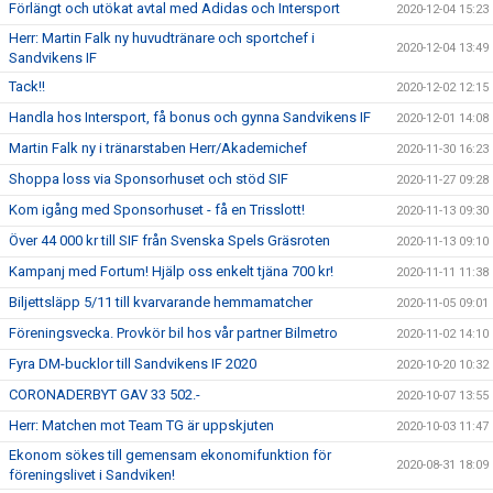
Förlängt och utökat avtal med Adidas och Intersport
2020-12-04 15:23
Herr: Martin Falk ny huvudtränare och sportchef i
2020-12-04 13:49
Sandvikens IF
Tack!!
2020-12-02 12:15
Handla hos Intersport, få bonus och gynna Sandvikens IF
2020-12-01 14:08
Martin Falk ny i tränarstaben Herr/Akademichef
2020-11-30 16:23
Shoppa loss via Sponsorhuset och stöd SIF
2020-11-27 09:28
Kom igång med Sponsorhuset - få en Trisslott!
2020-11-13 09:30
Över 44 000 kr till SIF från Svenska Spels Gräsroten
2020-11-13 09:10
Kampanj med Fortum! Hjälp oss enkelt tjäna 700 kr!
2020-11-11 11:38
Biljettsläpp 5/11 till kvarvarande hemmamatcher
2020-11-05 09:01
Föreningsvecka. Provkör bil hos vår partner Bilmetro
2020-11-02 14:10
Fyra DM-bucklor till Sandvikens IF 2020
2020-10-20 10:32
CORONADERBYT GAV 33 502.-
2020-10-07 13:55
Herr: Matchen mot Team TG är uppskjuten
2020-10-03 11:47
Ekonom sökes till gemensam ekonomifunktion för
2020-08-31 18:09
föreningslivet i Sandviken!