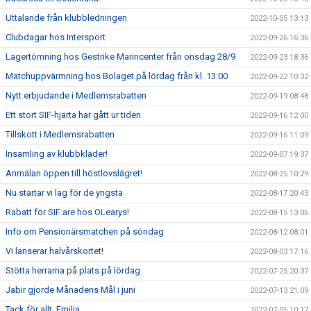
Uttalande från klubbledningen
2022-10-05 13:13
Clubdagar hos Intersport
2022-09-26 16:36
Lagertömning hos Gestrike Marincenter från onsdag 28/9
2022-09-23 18:36
Matchuppvärmning hos Bolaget på lördag från kl. 13:00
2022-09-22 10:32
Nytt erbjudande i Medlemsrabatten
2022-09-19 08:48
Ett stort SIF-hjärta har gått ur tiden
2022-09-16 12:00
Tillskott i Medlemsrabatten
2022-09-16 11:09
Insamling av klubbkläder!
2022-09-07 19:37
Anmälan öppen till höstlovslägret!
2022-08-25 10:29
Nu startar vi lag för de yngsta
2022-08-17 20:43
Rabatt för SIF:are hos OLearys!
2022-08-15 13:06
Info om Pensionärsmatchen på söndag
2022-08-12 08:01
Vi lanserar halvårskortet!
2022-08-03 17:16
Stötta herrarna på plats på lördag
2022-07-25 20:37
Jabir gjorde Månadens Mål i juni
2022-07-13 21:09
Tack för allt, Emilia
2022-07-05 10:17