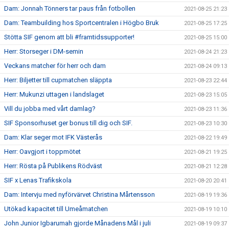
Dam: Jonnah Tönners tar paus från fotbollen
2021-08-25 21:23
Dam: Teambuilding hos Sportcentralen i Högbo Bruk
2021-08-25 17:25
Stötta SIF genom att bli #framtidssupporter!
2021-08-25 15:00
Herr: Storseger i DM-semin
2021-08-24 21:23
Veckans matcher för herr och dam
2021-08-24 09:13
Herr: Biljetter till cupmatchen släppta
2021-08-23 22:44
Herr: Mukunzi uttagen i landslaget
2021-08-23 15:05
Vill du jobba med vårt damlag?
2021-08-23 11:36
SIF Sponsorhuset ger bonus till dig och SIF.
2021-08-23 10:30
Dam: Klar seger mot IFK Västerås
2021-08-22 19:49
Herr: Oavgjort i toppmötet
2021-08-21 19:25
Herr: Rösta på Publikens Rödväst
2021-08-21 12:28
SIF x Lenas Trafikskola
2021-08-20 20:41
Dam: Intervju med nyförvärvet Christina Mårtensson
2021-08-19 19:36
Utökad kapacitet till Umeåmatchen
2021-08-19 10:10
John Junior Igbarumah gjorde Månadens Mål i juli
2021-08-19 09:37