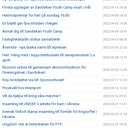
Första upplagan av Sandviken Youth Camp snart i mål
2022-04-14 18:54
Hemmapremiär för herr på söndag 16.00
2022-04-08 18:33
En biljett ger fyra inträden i helgen
2022-04-05 14:08
Anmäl dig till Sandviken Youth Camp
2022-04-04 18:41
Fastighetsbyrån utökar samarbetet
2022-04-01 08:00
Årsmöte - nya starka namn till styrelsen
2022-03-30 22:50
Herr: Häng med i supporterbussen till seriepremiären 2:a
2022-03-28 13:27
april!
Ekonom sökes till gemensam ekonomifunktion för
2022-03-24 15:00
föreningslivet i Sandviken!
Köp biobiljetter via SIF Sponsorhuset!
2022-03-17 13:33
Provkväll hos Intersport
2022-03-16 16:50
Vill du hjälpa till kring våra matcher?
2022-03-16 09:31
Insamling till UNICEF:s arbete för barn i Ukraina
2022-03-07 19:47
Svensk fotboll startar insamling till förmån för krigsoffer i
2022-02-25 21:23
Ukraina
Ungdom: Här är ledarstaben för P19
2022-02-25 18:05