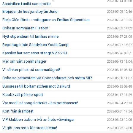
2023-07-14 09:00
Sandviken i unikt samarbete
Erbjudande hos juristbyrån Jurio
2023-07-05 12:46
Freja Olén första mottagaren av Emilias Stipendium
2023-07-03 19:25
Boka in sommaren i Trebo!
2023-07-03 14:02
Nytt stipendium till Emilias minne
2023-06-27 21:05
Reportage från Sandviken Youth Camp
2023-06-27 18:27
Kansliet har semester stängt V.27-V.31
2023-06-26 09:51
Mer om vårt sommarläger
2023-06-13 19:04
Vi sänker priset på sommarlägret!
2023-06-12 08:43
Boka solsemestern via Sponsorhuset och stötta SIF!
2023-06-08 11:07
Bussresa till bortamatchen mot Dalkurd
2023-05-25 08:48
Klubbkväll på Intersport
2023-04-17 16:29
Var med i säsongslotteriet Jackpotchansen!
2023-04-04 23:13
Kort från årsmötet
2023-03-31 17:34
VIP-klubben bakom två av årets värvningar
2023-03-23 10:05
Vi gör oss redo för premiärerna!
2023-03-22 17:00