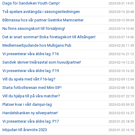
Dags för Sandviken Youth Camp!
2023-03-21 14:01
Två spelare avstängda i säsongsinledningen
2023-03-15 20:48
Båtmässa hos vår partner Gestrike Marincenter
2023-03-15 09:04
Nu finns säsongskort till försäljning!
2023-03-14 10:40
Det är snart sommar! Boka företagskort till Allsången!
2023-03-07 14:06
Medlemserbjudande hos Mulligans Pub
2023-02-20 11:39
Vi presenterar våra äldre lag: F16
2023-02-16 21:12
Sandvik skriver treårsavtal som huvudpartner!
2023-02-14 12:25
Vi presenterar våra äldre lag: F19
2023-02-10 16:32
Vill du spela med vårt F16-lag?
2023-02-09 12:04
Starta fotbollsresan med Mini-SIF!
2023-02-08 13:30
Vill du hjälpa till på våra matcher?
2023-02-07 22:19
Platser kvar i vårt damjun-lag
2023-02-03 09:33
Handelsbanken ny silverpartner!
2023-02-02 16:27
Vi presenterar våra äldre lag: P17
2023-01-25 18:39
Inbjudan till årsmöte 2023
2023-01-25 16:10