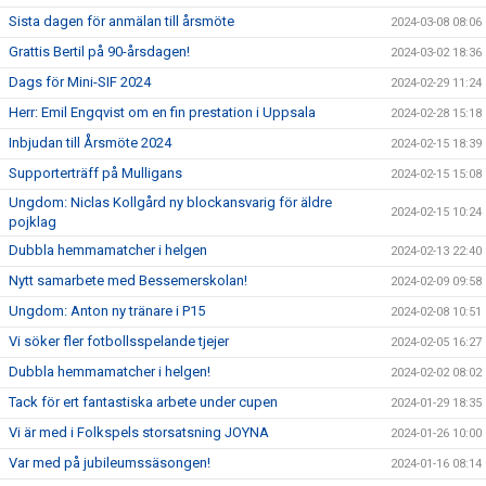
Sista dagen för anmälan till årsmöte
2024-03-08 08:06
Grattis Bertil på 90-årsdagen!
2024-03-02 18:36
Dags för Mini-SIF 2024
2024-02-29 11:24
Herr: Emil Engqvist om en fin prestation i Uppsala
2024-02-28 15:18
Inbjudan till Årsmöte 2024
2024-02-15 18:39
Supporterträff på Mulligans
2024-02-15 15:08
Ungdom: Niclas Kollgård ny blockansvarig för äldre
2024-02-15 10:24
pojklag
Dubbla hemmamatcher i helgen
2024-02-13 22:40
Nytt samarbete med Bessemerskolan!
2024-02-09 09:58
Ungdom: Anton ny tränare i P15
2024-02-08 10:51
Vi söker fler fotbollsspelande tjejer
2024-02-05 16:27
Dubbla hemmamatcher i helgen!
2024-02-02 08:02
Tack för ert fantastiska arbete under cupen
2024-01-29 18:35
Vi är med i Folkspels storsatsning JOYNA
2024-01-26 10:00
Var med på jubileumssäsongen!
2024-01-16 08:14