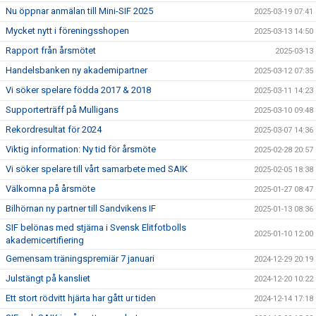
Nu öppnar anmälan till Mini-SIF 2025
2025-03-19 07:41
Mycket nytt i föreningsshopen
2025-03-13 14:50
Rapport från årsmötet
2025-03-13
Handelsbanken ny akademipartner
2025-03-12 07:35
Vi söker spelare födda 2017 & 2018
2025-03-11 14:23
Supporterträff på Mulligans
2025-03-10 09:48
Rekordresultat för 2024
2025-03-07 14:36
Viktig information: Ny tid för årsmöte
2025-02-28 20:57
Vi söker spelare till vårt samarbete med SAIK
2025-02-05 18:38
Välkomna på årsmöte
2025-01-27 08:47
Bilhörnan ny partner till Sandvikens IF
2025-01-13 08:36
SIF belönas med stjärna i Svensk Elitfotbolls
2025-01-10 12:00
akademicertifiering
Gemensam träningspremiär 7 januari
2024-12-29 20:19
Julstängt på kansliet
2024-12-20 10:22
Ett stort rödvitt hjärta har gått ur tiden
2024-12-14 17:18