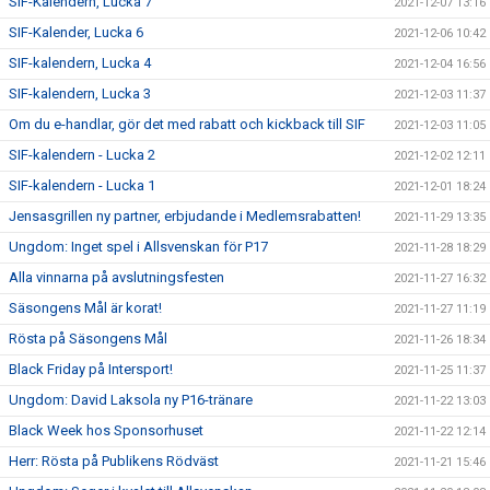
SIF-Kalendern, Lucka 7
2021-12-07 13:16
SIF-Kalender, Lucka 6
2021-12-06 10:42
SIF-kalendern, Lucka 4
2021-12-04 16:56
SIF-kalendern, Lucka 3
2021-12-03 11:37
Om du e-handlar, gör det med rabatt och kickback till SIF
2021-12-03 11:05
SIF-kalendern - Lucka 2
2021-12-02 12:11
SIF-kalendern - Lucka 1
2021-12-01 18:24
Jensasgrillen ny partner, erbjudande i Medlemsrabatten!
2021-11-29 13:35
Ungdom: Inget spel i Allsvenskan för P17
2021-11-28 18:29
Alla vinnarna på avslutningsfesten
2021-11-27 16:32
Säsongens Mål är korat!
2021-11-27 11:19
Rösta på Säsongens Mål
2021-11-26 18:34
Black Friday på Intersport!
2021-11-25 11:37
Ungdom: David Laksola ny P16-tränare
2021-11-22 13:03
Black Week hos Sponsorhuset
2021-11-22 12:14
Herr: Rösta på Publikens Rödväst
2021-11-21 15:46