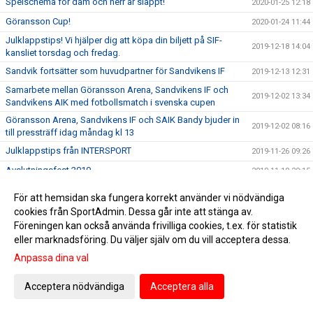
Spelschema för dam och herr är släppt!
2020-01-25 12:18
Göransson Cup!
2020-01-24 11:44
Julklappstips! Vi hjälper dig att köpa din biljett på SIF-
2019-12-18 14:04
kansliet torsdag och fredag.
Sandvik fortsätter som huvudpartner för Sandvikens IF
2019-12-13 12:31
Samarbete mellan Göransson Arena, Sandvikens IF och
2019-12-02 13:34
Sandvikens AIK med fotbollsmatch i svenska cupen
Göransson Arena, Sandvikens IF och SAIK Bandy bjuder in
2019-12-02 08:16
till pressträff idag måndag kl 13
Julklappstips från INTERSPORT
2019-11-26 09:26
Avslutningsfest 2019
2019-11-19 20:15
Föreningsvecka. Provkör bil hos Bilmetro vecka 47. Varje
2019-11-18 12:03
För att hemsidan ska fungera korrekt använder vi nödvändiga
provkörning ger 100 kr till SIF!
cookies från SportAdmin. Dessa går inte att stänga av.
En vän och kollega har lämnat oss
2019-11-10 16:35
Föreningen kan också använda frivilliga cookies, t.ex. för statistik
eller marknadsföring. Du väljer själv om du vill acceptera dessa.
Grattis Ingemar till fri husbilsvecka! Vinnande lottnr: 70
2019-11-05 11:19
Anpassa dina val
Herr: Inför SIF - Vasalunds IF
2019-11-02 10:08
Onsdag den 6/11 stänger Intersport sin webbshop för
2019-10-29 15:30
Acceptera nödvändiga
Acceptera alla
klubbkläder för i år
Snart dragning i husbilslotteriet. 2/11 vet vi vem som vinner!