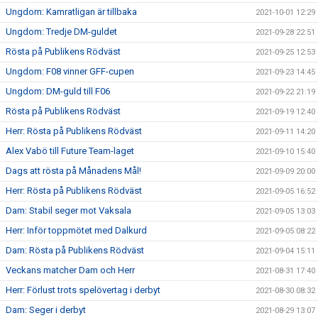
Ungdom: Kamratligan är tillbaka
2021-10-01 12:29
Ungdom: Tredje DM-guldet
2021-09-28 22:51
Rösta på Publikens Rödväst
2021-09-25 12:53
Ungdom: F08 vinner GFF-cupen
2021-09-23 14:45
Ungdom: DM-guld till F06
2021-09-22 21:19
Rösta på Publikens Rödväst
2021-09-19 12:40
Herr: Rösta på Publikens Rödväst
2021-09-11 14:20
Alex Vabö till Future Team-laget
2021-09-10 15:40
Dags att rösta på Månadens Mål!
2021-09-09 20:00
Herr: Rösta på Publikens Rödväst
2021-09-05 16:52
Dam: Stabil seger mot Vaksala
2021-09-05 13:03
Herr: Inför toppmötet med Dalkurd
2021-09-05 08:22
Dam: Rösta på Publikens Rödväst
2021-09-04 15:11
Veckans matcher Dam och Herr
2021-08-31 17:40
Herr: Förlust trots spelövertag i derbyt
2021-08-30 08:32
Dam: Seger i derbyt
2021-08-29 13:07