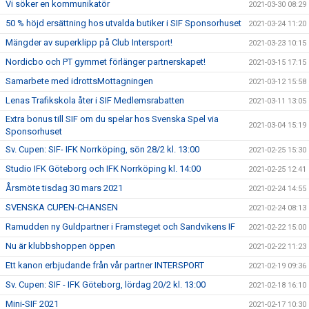
Vi söker en kommunikatör
2021-03-30 08:29
50 % höjd ersättning hos utvalda butiker i SIF Sponsorhuset
2021-03-24 11:20
Mängder av superklipp på Club Intersport!
2021-03-23 10:15
Nordicbo och PT gymmet förlänger partnerskapet!
2021-03-15 17:15
Samarbete med idrottsMottagningen
2021-03-12 15:58
Lenas Trafikskola åter i SIF Medlemsrabatten
2021-03-11 13:05
Extra bonus till SIF om du spelar hos Svenska Spel via
2021-03-04 15:19
Sponsorhuset
Sv. Cupen: SIF- IFK Norrköping, sön 28/2 kl. 13:00
2021-02-25 15:30
Studio IFK Göteborg och IFK Norrköping kl. 14:00
2021-02-25 12:41
Årsmöte tisdag 30 mars 2021
2021-02-24 14:55
SVENSKA CUPEN-CHANSEN
2021-02-24 08:13
Ramudden ny Guldpartner i Framsteget och Sandvikens IF
2021-02-22 15:00
Nu är klubbshoppen öppen
2021-02-22 11:23
Ett kanon erbjudande från vår partner INTERSPORT
2021-02-19 09:36
Sv. Cupen: SIF - IFK Göteborg, lördag 20/2 kl. 13:00
2021-02-18 16:10
Mini-SIF 2021
2021-02-17 10:30