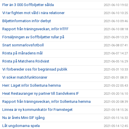
Fler än 3 000 Soffbiljetter sålda
2021-06-10 19:02
Vi tar fighten mot våld i nära relationer
2021-06-10 10:25
Biljettinformation inför derbyt
2021-06-10 09:46
Rapport från träningsveckan, inför HTFF
2021-06-10 08:18
Försäljningen av Soffbiljetter rullar på
2021-06-09 13:29
Snart sommarlovsfotboll
2021-06-08 07:41
Rösta på månadens mål
2021-06-07 14:27
Rösta på Matchens Rödväst
2021-06-05 16:29
Vi förbereder oss för begränsad publik
2021-05-31 10:33
Vi söker matchfunktionärer
2021-05-31 08:31
Herr: Läget inför Sollentuna hemma
2021-05-22 05:43
Heat Restauranger ny partner till Sandvikens IF
2021-05-20 16:10
Rapport från träningsveckan, inför Sollentuna hemma
2021-05-20 08:39
Linnea är ny kommunikatör för Framsteget
2021-05-18 15:26
Nu är årets Mini-SIF igång
2021-05-15 16:32
Låt ungdomarna spela
2021-05-14 12:45