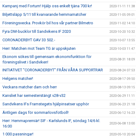
Kampanj med Fortum! Hjälp oss enkelt tjäna 700 kr!
2020-11-11 11:38
Biljettsläpp 5/11 till kvarvarande hemmamatcher
2020-11-05 09:01
Föreningsvecka. Provkör bil hos vår partner Bilmetro
2020-11-02 14:10
Fyra DM-bucklor till Sandvikens IF 2020
2020-10-20 10:32
CORONADERBYT GAV 33 502.-
2020-10-07 13:55
Herr: Matchen mot Team TG är uppskjuten
2020-10-03 11:47
Ekonom sökes till gemensam ekonomifunktion för
2020-08-31 18:09
föreningslivet i Sandviken!
INITIATIVET "CORONADERBYT" FRÅN VÅRA SUPPORTRAR
2020-08-24 07:53
Helgens matcher!
2020-08-17 09:50
Veckans matcher dam och herr
2020-08-13 09:15
Kansliet har semesterstängt v28-v32
2020-06-29 11:11
Sandvikens IFs Framstegets hjälpinsatser upphör
2020-06-23 21:18
Äntligen dags för sommarlovsfotboll!
2020-06-12 16:23
Herr: Hemmapremiär! SIF - Karlslunds IF, söndag 14/6 kl.
2020-06-08 13:00
16:00
1 000 passningar!
2020-05-10 20:04