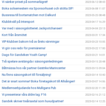
Vi sänker priset på sommarlägret!
2023-06-12 08:43
Boka solsemestern via Sponsorhuset och stötta SIF!
2023-06-08 11:07
Bussresa till bortamatchen mot Dalkurd
2023-05-25 08:48
Klubbkväll på Intersport
2023-04-17 16:29
Var med i säsongslotteriet Jackpotchansen!
2023-04-04 23:13
Kort från årsmötet
2023-03-31 17:34
VIP-klubben bakom två av årets värvningar
2023-03-23 10:05
Vi gör oss redo för premiärerna!
2023-03-22 17:00
Dags för Sandviken Youth Camp!
2023-03-21 14:01
Två spelare avstängda i säsongsinledningen
2023-03-15 20:48
Båtmässa hos vår partner Gestrike Marincenter
2023-03-15 09:04
Nu finns säsongskort till försäljning!
2023-03-14 10:40
Det är snart sommar! Boka företagskort till Allsången!
2023-03-07 14:06
Medlemserbjudande hos Mulligans Pub
2023-02-20 11:39
Vi presenterar våra äldre lag: F16
2023-02-16 21:12
Sandvik skriver treårsavtal som huvudpartner!
2023-02-14 12:25