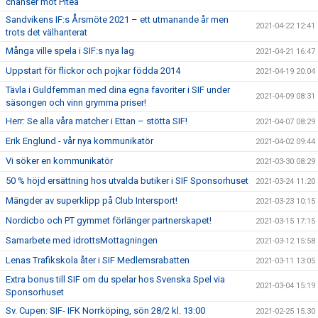
chanser mot Piteå
Sandvikens IF:s Årsmöte 2021 – ett utmanande år men
2021-04-22 12:41
trots det välhanterat
Många ville spela i SIF:s nya lag
2021-04-21 16:47
Uppstart för flickor och pojkar födda 2014
2021-04-19 20:04
Tävla i Guldfemman med dina egna favoriter i SIF under
2021-04-09 08:31
säsongen och vinn grymma priser!
Herr: Se alla våra matcher i Ettan – stötta SIF!
2021-04-07 08:29
Erik Englund - vår nya kommunikatör
2021-04-02 09:44
Vi söker en kommunikatör
2021-03-30 08:29
50 % höjd ersättning hos utvalda butiker i SIF Sponsorhuset
2021-03-24 11:20
Mängder av superklipp på Club Intersport!
2021-03-23 10:15
Nordicbo och PT gymmet förlänger partnerskapet!
2021-03-15 17:15
Samarbete med idrottsMottagningen
2021-03-12 15:58
Lenas Trafikskola åter i SIF Medlemsrabatten
2021-03-11 13:05
Extra bonus till SIF om du spelar hos Svenska Spel via
2021-03-04 15:19
Sponsorhuset
Sv. Cupen: SIF- IFK Norrköping, sön 28/2 kl. 13:00
2021-02-25 15:30