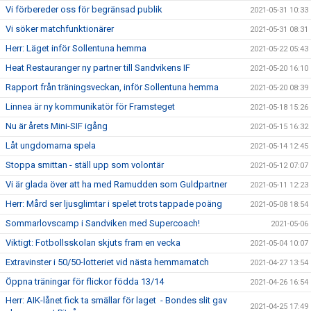
Vi förbereder oss för begränsad publik
2021-05-31 10:33
Vi söker matchfunktionärer
2021-05-31 08:31
Herr: Läget inför Sollentuna hemma
2021-05-22 05:43
Heat Restauranger ny partner till Sandvikens IF
2021-05-20 16:10
Rapport från träningsveckan, inför Sollentuna hemma
2021-05-20 08:39
Linnea är ny kommunikatör för Framsteget
2021-05-18 15:26
Nu är årets Mini-SIF igång
2021-05-15 16:32
Låt ungdomarna spela
2021-05-14 12:45
Stoppa smittan - ställ upp som volontär
2021-05-12 07:07
Vi är glada över att ha med Ramudden som Guldpartner
2021-05-11 12:23
Herr: Mård ser ljusglimtar i spelet trots tappade poäng
2021-05-08 18:54
Sommarlovscamp i Sandviken med Supercoach!
2021-05-06
Viktigt: Fotbollsskolan skjuts fram en vecka
2021-05-04 10:07
Extravinster i 50/50-lotteriet vid nästa hemmamatch
2021-04-27 13:54
Öppna träningar för flickor födda 13/14
2021-04-26 16:54
Herr: AIK-lånet fick ta smällar för laget - Bondes slit gav
2021-04-25 17:49