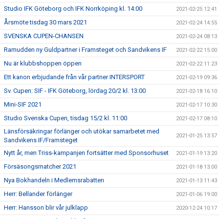
Studio IFK Göteborg och IFK Norrköping kl. 14:00
2021-02-25 12:41
Årsmöte tisdag 30 mars 2021
2021-02-24 14:55
SVENSKA CUPEN-CHANSEN
2021-02-24 08:13
Ramudden ny Guldpartner i Framsteget och Sandvikens IF
2021-02-22 15:00
Nu är klubbshoppen öppen
2021-02-22 11:23
Ett kanon erbjudande från vår partner INTERSPORT
2021-02-19 09:36
Sv. Cupen: SIF - IFK Göteborg, lördag 20/2 kl. 13:00
2021-02-18 16:10
Mini-SIF 2021
2021-02-17 10:30
Studio Svenska Cupen, tisdag 15/2 kl. 11:00
2021-02-17 08:10
Länsförsäkringar förlänger och utökar samarbetet med
2021-01-25 13:57
Sandvikens IF/Framsteget
Nytt år, men Triss-kampanjen fortsätter med Sponsorhuset
2021-01-19 13:20
Försäsongsmatcher 2021
2021-01-18 13:00
Nya Bokhandeln i Medlemsrabatten
2021-01-13 11:43
Herr: Bellander förlänger
2021-01-06 19:00
Herr: Hansson blir vår julklapp
2020-12-24 10:17