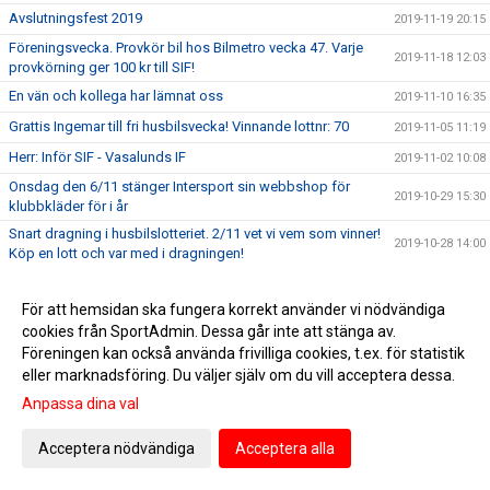
Avslutningsfest 2019
2019-11-19 20:15
Föreningsvecka. Provkör bil hos Bilmetro vecka 47. Varje
2019-11-18 12:03
provkörning ger 100 kr till SIF!
En vän och kollega har lämnat oss
2019-11-10 16:35
Grattis Ingemar till fri husbilsvecka! Vinnande lottnr: 70
2019-11-05 11:19
Herr: Inför SIF - Vasalunds IF
2019-11-02 10:08
Onsdag den 6/11 stänger Intersport sin webbshop för
2019-10-29 15:30
klubbkläder för i år
Snart dragning i husbilslotteriet. 2/11 vet vi vem som vinner!
2019-10-28 14:00
Köp en lott och var med i dragningen!
Fullspäckat schema på Sportlördag!
2019-09-12 18:52
För att hemsidan ska fungera korrekt använder vi nödvändiga
Snart kör vi igång gå-fotboll för 50-plussare i Sandviken!
2019-09-05 13:59
Kom och prova på söndag 8/9!
cookies från SportAdmin. Dessa går inte att stänga av.
Föreningen kan också använda frivilliga cookies, t.ex. för statistik
SIF-kväll hos Actlife7 med fina rabatter, onsdag 28/8
2019-08-27 19:58
eller marknadsföring. Du väljer själv om du vill acceptera dessa.
Vinnare av VS & Perssons tävling!
2019-08-27 19:35
Anpassa dina val
Program och ytterligare info om superlördagen 17/8
2019-08-15 15:13
Acceptera nödvändiga
Acceptera alla
Fotbollsfest på VM-arenan lördag 17/8. Vi kör igång
2019-08-12 18:13
evenemanget redan kl. 12:00