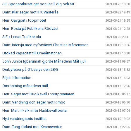
SIF Sponsorhuset ger bonus till dig och SIF.
2021-08-23 10:30
Dam: Klar seger mot IFK Västerås
2021-08-22 19:49
Herr: Oavgjort i toppmötet
2021-08-21 19:25
Herr: Rösta på Publikens Rödväst
2021-08-21 12:28
SIF x Lenas Trafikskola
2021-08-20 20:41
Dam: Intervju med nyförvärvet Christina Mårtensson
2021-08-19 19:36
Utökad kapacitet till Umeåmatchen
2021-08-19 10:10
John Junior Igbarumah gjorde Månadens Mål i juli
2021-08-19 09:37
Derbyfeber på O´Learys den 28/8
2021-08-18 15:32
Biljettinformation
2021-08-17 16:03
Omröstning månadens mål
2021-08-17 12:26
Herr: Seger mot Hudiksvall i höstpremiären
2021-08-15 06:17
Dam: Vändning och seger mot Rimbo
2021-08-15 06:10
Herr: Martin Falk inför Hudiksvall borta
2021-08-12 07:04
Nytt vandringspris instiftat
2021-08-10 19:02
Dam: Tung förlust mot Kvarnsveden
2021-08-07 22:05