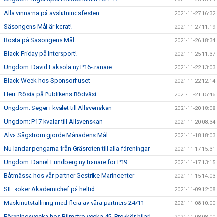
Alla vinnarna på avslutningsfesten
2021-11-27 16:32
Säsongens Mål är korat!
2021-11-27 11:19
Rösta på Säsongens Mål
2021-11-26 18:34
Black Friday på Intersport!
2021-11-25 11:37
Ungdom: David Laksola ny P16-tränare
2021-11-22 13:03
Black Week hos Sponsorhuset
2021-11-22 12:14
Herr: Rösta på Publikens Rödväst
2021-11-21 15:46
Ungdom: Seger i kvalet till Allsvenskan
2021-11-20 18:08
Ungdom: P17 kvalar till Allsvenskan
2021-11-20 08:34
Alva Sågström gjorde Månadens Mål
2021-11-18 18:03
Nu landar pengarna från Gräsroten till alla föreningar
2021-11-17 15:31
Ungdom: Daniel Lundberg ny tränare för P19
2021-11-17 13:15
Båtmässa hos vår partner Gestrike Marincenter
2021-11-15 14:03
SIF söker Akademichef på heltid
2021-11-09 12:08
Maskinutställning med flera av våra partners 24/11
2021-11-08 10:00
Föreningsvecka hos Bilmetro vecka 45. Provkör bilar!
2021-11-08 08:00