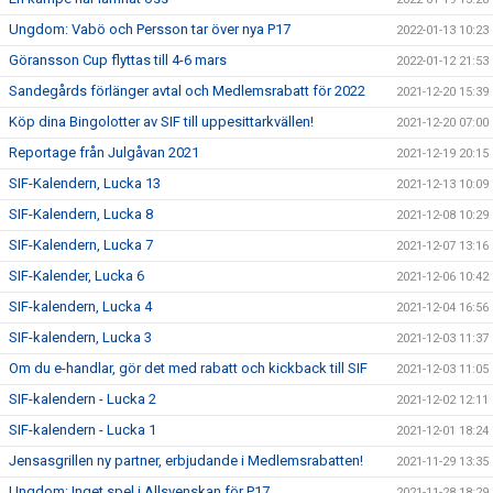
Ungdom: Vabö och Persson tar över nya P17
2022-01-13 10:23
Göransson Cup flyttas till 4-6 mars
2022-01-12 21:53
Sandegårds förlänger avtal och Medlemsrabatt för 2022
2021-12-20 15:39
Köp dina Bingolotter av SIF till uppesittarkvällen!
2021-12-20 07:00
Reportage från Julgåvan 2021
2021-12-19 20:15
SIF-Kalendern, Lucka 13
2021-12-13 10:09
SIF-Kalendern, Lucka 8
2021-12-08 10:29
SIF-Kalendern, Lucka 7
2021-12-07 13:16
SIF-Kalender, Lucka 6
2021-12-06 10:42
SIF-kalendern, Lucka 4
2021-12-04 16:56
SIF-kalendern, Lucka 3
2021-12-03 11:37
Om du e-handlar, gör det med rabatt och kickback till SIF
2021-12-03 11:05
SIF-kalendern - Lucka 2
2021-12-02 12:11
SIF-kalendern - Lucka 1
2021-12-01 18:24
Jensasgrillen ny partner, erbjudande i Medlemsrabatten!
2021-11-29 13:35
Ungdom: Inget spel i Allsvenskan för P17
2021-11-28 18:29