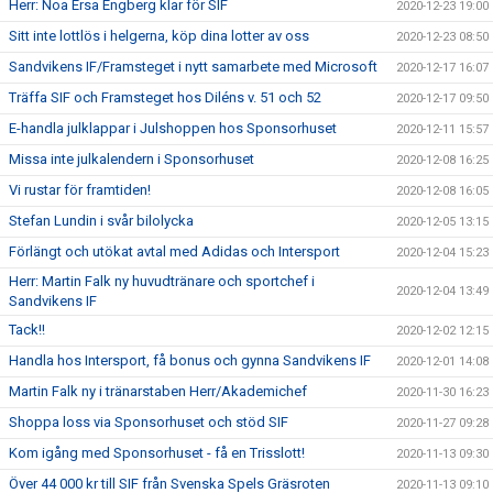
Herr: Noa Ersa Engberg klar för SIF
2020-12-23 19:00
Sitt inte lottlös i helgerna, köp dina lotter av oss
2020-12-23 08:50
Sandvikens IF/Framsteget i nytt samarbete med Microsoft
2020-12-17 16:07
Träffa SIF och Framsteget hos Diléns v. 51 och 52
2020-12-17 09:50
E-handla julklappar i Julshoppen hos Sponsorhuset
2020-12-11 15:57
Missa inte julkalendern i Sponsorhuset
2020-12-08 16:25
Vi rustar för framtiden!
2020-12-08 16:05
Stefan Lundin i svår bilolycka
2020-12-05 13:15
Förlängt och utökat avtal med Adidas och Intersport
2020-12-04 15:23
Herr: Martin Falk ny huvudtränare och sportchef i
2020-12-04 13:49
Sandvikens IF
Tack!!
2020-12-02 12:15
Handla hos Intersport, få bonus och gynna Sandvikens IF
2020-12-01 14:08
Martin Falk ny i tränarstaben Herr/Akademichef
2020-11-30 16:23
Shoppa loss via Sponsorhuset och stöd SIF
2020-11-27 09:28
Kom igång med Sponsorhuset - få en Trisslott!
2020-11-13 09:30
Över 44 000 kr till SIF från Svenska Spels Gräsroten
2020-11-13 09:10