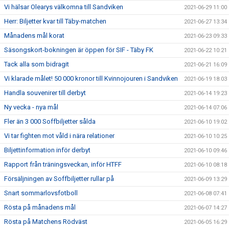
Vi hälsar Olearys välkomna till Sandviken
2021-06-29 11:00
Herr: Biljetter kvar till Täby-matchen
2021-06-27 13:34
Månadens mål korat
2021-06-23 09:33
Säsongskort-bokningen är öppen för SIF - Täby FK
2021-06-22 10:21
Tack alla som bidragit
2021-06-21 16:09
Vi klarade målet! 50 000 kronor till Kvinnojouren i Sandviken
2021-06-19 18:03
Handla souvenirer till derbyt
2021-06-14 19:23
Ny vecka - nya mål
2021-06-14 07:06
Fler än 3 000 Soffbiljetter sålda
2021-06-10 19:02
Vi tar fighten mot våld i nära relationer
2021-06-10 10:25
Biljettinformation inför derbyt
2021-06-10 09:46
Rapport från träningsveckan, inför HTFF
2021-06-10 08:18
Försäljningen av Soffbiljetter rullar på
2021-06-09 13:29
Snart sommarlovsfotboll
2021-06-08 07:41
Rösta på månadens mål
2021-06-07 14:27
Rösta på Matchens Rödväst
2021-06-05 16:29