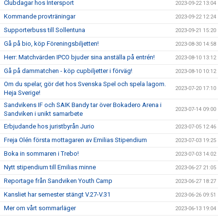
Clubdagar hos Intersport
2023-09-22 13:04
Kommande provträningar
2023-09-22 12:24
Supporterbuss till Sollentuna
2023-09-21 15:20
Gå på bio, köp Föreningsbiljetten!
2023-08-30 14:58
Herr: Matchvärden IPCO bjuder sina anställa på entrén!
2023-08-10 13:12
Gå på dammatchen - köp cupbiljetter i förväg!
2023-08-10 10:12
Om du spelar, gör det hos Svenska Spel och spela lagom.
2023-07-20 17:10
Heja Sverige!
Sandvikens IF och SAIK Bandy tar över Bokadero Arena i
2023-07-14 09:00
Sandviken i unikt samarbete
Erbjudande hos juristbyrån Jurio
2023-07-05 12:46
Freja Olén första mottagaren av Emilias Stipendium
2023-07-03 19:25
Boka in sommaren i Trebo!
2023-07-03 14:02
Nytt stipendium till Emilias minne
2023-06-27 21:05
Reportage från Sandviken Youth Camp
2023-06-27 18:27
Kansliet har semester stängt V.27-V.31
2023-06-26 09:51
Mer om vårt sommarläger
2023-06-13 19:04