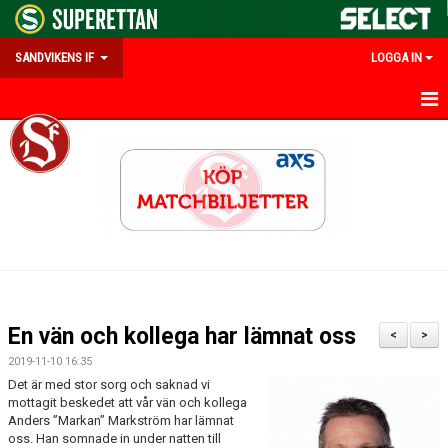
SANDVIKENS IF
LOGGA IN
HEM
OM SANDVIKENS IF
KALENDER
MATCHER
INFO UNGDOM
En vän och kollega har lämnat oss
<
>
#FRAMTIDSSUPPORTER
2019-11-10 16:35
Det är med stor sorg och saknad vi
PARTNERS & MEDLEMSERBJUDANDEN
mottagit beskedet att vår vän och kollega
Anders ”Markan” Markström har lämnat
oss. Han somnade in under natten till
EMILIAS MINNESFOND