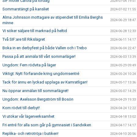
SIF möter Carola på lördag
2024-07-04 19:51
Sommarstängt på kansliet
2024-07-02 11:55
Alma Johnsson mottagare av stipendiet till Emilia Berghs
2024-06-29 18:47
minne
Vi söker säljare till marknad på heltid
2024-06-28 12:33
Två SIF:are till Rikslägret
2024-06-11 14:17
Boka in en derbyfest på både Vallen och i Trebo
2024-06-04 22:47
Passa på att anmäla till vårt sommarläger!
2024-06-03 13:39
Ungdom: Fem rödvita på läger
2024-05-29 09:49
Viktigt: Nytt förfarande kring ungdomsentré
2024-05-24 10:24
Tack för ännu en lyckad upplaga av Kamratligan!
2024-05-17 13:36
Nu öppnar anmälan till sommarlägret!
2024-05-07 14:29
Ungdom: Axelsson Bergström till Bosön
2024-04-29 19:33
Kom rödvit till derbyt!
2024-04-24 12:22
Vi utökar vår lägerverksamhet
2024-04-18 13:02
Fri entré för alla som går på gymnasiet i Sandviken
2024-04-17 14:17
Replika- och retrotröja i butiken!
2024-04-10 20:56