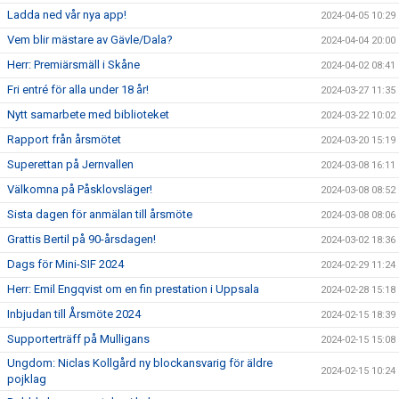
Ladda ned vår nya app!
2024-04-05 10:29
Vem blir mästare av Gävle/Dala?
2024-04-04 20:00
Herr: Premiärsmäll i Skåne
2024-04-02 08:41
Fri entré för alla under 18 år!
2024-03-27 11:35
Nytt samarbete med biblioteket
2024-03-22 10:02
Rapport från årsmötet
2024-03-20 15:19
Superettan på Jernvallen
2024-03-08 16:11
Välkomna på Påsklovsläger!
2024-03-08 08:52
Sista dagen för anmälan till årsmöte
2024-03-08 08:06
Grattis Bertil på 90-årsdagen!
2024-03-02 18:36
Dags för Mini-SIF 2024
2024-02-29 11:24
Herr: Emil Engqvist om en fin prestation i Uppsala
2024-02-28 15:18
Inbjudan till Årsmöte 2024
2024-02-15 18:39
Supporterträff på Mulligans
2024-02-15 15:08
Ungdom: Niclas Kollgård ny blockansvarig för äldre
2024-02-15 10:24
pojklag