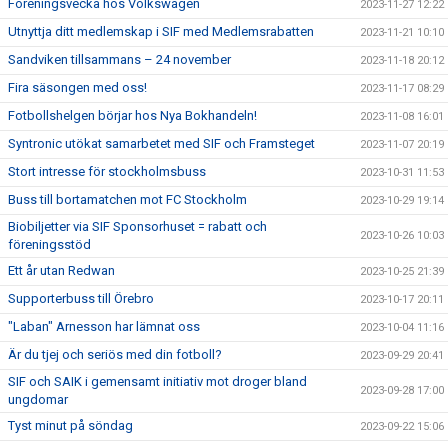
Föreningsvecka hos Volkswagen
2023-11-27 12:22
Utnyttja ditt medlemskap i SIF med Medlemsrabatten
2023-11-21 10:10
Sandviken tillsammans – 24 november
2023-11-18 20:12
Fira säsongen med oss!
2023-11-17 08:29
Fotbollshelgen börjar hos Nya Bokhandeln!
2023-11-08 16:01
Syntronic utökat samarbetet med SIF och Framsteget
2023-11-07 20:19
Stort intresse för stockholmsbuss
2023-10-31 11:53
Buss till bortamatchen mot FC Stockholm
2023-10-29 19:14
Biobiljetter via SIF Sponsorhuset = rabatt och
2023-10-26 10:03
föreningsstöd
Ett år utan Redwan
2023-10-25 21:39
Supporterbuss till Örebro
2023-10-17 20:11
"Laban" Arnesson har lämnat oss
2023-10-04 11:16
Är du tjej och seriös med din fotboll?
2023-09-29 20:41
SIF och SAIK i gemensamt initiativ mot droger bland
2023-09-28 17:00
ungdomar
Tyst minut på söndag
2023-09-22 15:06