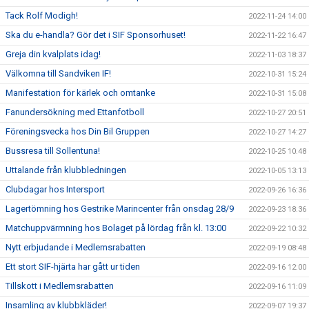
Tack Rolf Modigh!
2022-11-24 14:00
Ska du e-handla? Gör det i SIF Sponsorhuset!
2022-11-22 16:47
Greja din kvalplats idag!
2022-11-03 18:37
Välkomna till Sandviken IF!
2022-10-31 15:24
Manifestation för kärlek och omtanke
2022-10-31 15:08
Fanundersökning med Ettanfotboll
2022-10-27 20:51
Föreningsvecka hos Din Bil Gruppen
2022-10-27 14:27
Bussresa till Sollentuna!
2022-10-25 10:48
Uttalande från klubbledningen
2022-10-05 13:13
Clubdagar hos Intersport
2022-09-26 16:36
Lagertömning hos Gestrike Marincenter från onsdag 28/9
2022-09-23 18:36
Matchuppvärmning hos Bolaget på lördag från kl. 13:00
2022-09-22 10:32
Nytt erbjudande i Medlemsrabatten
2022-09-19 08:48
Ett stort SIF-hjärta har gått ur tiden
2022-09-16 12:00
Tillskott i Medlemsrabatten
2022-09-16 11:09
Insamling av klubbkläder!
2022-09-07 19:37