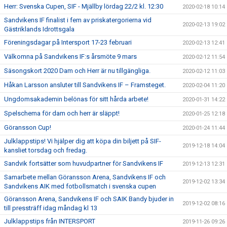
Herr: Svenska Cupen, SIF - Mjällby lördag 22/2 kl. 12:30
2020-02-18 10:14
Sandvikens IF finalist i fem av priskatergorierna vid
2020-02-13 19:02
Gästriklands Idrottsgala
Föreningsdagar på Intersport 17-23 februari
2020-02-13 12:41
Välkomna på Sandvikens IF:s årsmöte 9 mars
2020-02-12 11:54
Säsongskort 2020 Dam och Herr är nu tillgängliga.
2020-02-12 11:03
Håkan Larsson ansluter till Sandvikens IF – Framsteget.
2020-02-04 11:20
Ungdomsakademin belönas för sitt hårda arbete!
2020-01-31 14:22
Spelschema för dam och herr är släppt!
2020-01-25 12:18
Göransson Cup!
2020-01-24 11:44
Julklappstips! Vi hjälper dig att köpa din biljett på SIF-
2019-12-18 14:04
kansliet torsdag och fredag.
Sandvik fortsätter som huvudpartner för Sandvikens IF
2019-12-13 12:31
Samarbete mellan Göransson Arena, Sandvikens IF och
2019-12-02 13:34
Sandvikens AIK med fotbollsmatch i svenska cupen
Göransson Arena, Sandvikens IF och SAIK Bandy bjuder in
2019-12-02 08:16
till pressträff idag måndag kl 13
Julklappstips från INTERSPORT
2019-11-26 09:26