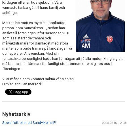
lördagen efter en tids sjukdom. Våra
varmaste tankar går till hans familj och
INTRESSEANMÄLAN FÖR SPELARE
anhöriga.
Markan har varit en mycket uppskattad
INTRESSEANMÄLAN LEDARE
person inom Sandvikens IF, sedan han
anslöt till föreningen inför säsongen 2018
ANMÄLAN TILL CAMPER
som assisterande tränare och
målvaktstränare för damlaget med stora
meriter som både tränare på landslagsnivå
och spelare i Allsvenskan. Med sin
fantastiska personlighet hade han förmågan att få alla runtomkring sig att
må bra och han lämnar ett ofantligt stort tomrum efter sig hos oss i
föreningen.
Vi är många som kommer sakna vår Markan.
Himlen är nu än mer röd!
Nyhetsarkiv
Spela fotboll med Sandvikens IF!
2025-07-07 12:08