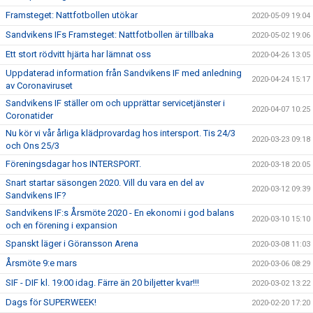
Framsteget: Nattfotbollen utökar
2020-05-09 19:04
Sandvikens IFs Framsteget: Nattfotbollen är tillbaka
2020-05-02 19:06
Ett stort rödvitt hjärta har lämnat oss
2020-04-26 13:05
Uppdaterad information från Sandvikens IF med anledning
2020-04-24 15:17
av Coronaviruset
Sandvikens IF ställer om och upprättar servicetjänster i
2020-04-07 10:25
Coronatider
Nu kör vi vår årliga klädprovardag hos intersport. Tis 24/3
2020-03-23 09:18
och Ons 25/3
Föreningsdagar hos INTERSPORT.
2020-03-18 20:05
Snart startar säsongen 2020. Vill du vara en del av
2020-03-12 09:39
Sandvikens IF?
Sandvikens IF:s Årsmöte 2020 - En ekonomi i god balans
2020-03-10 15:10
och en förening i expansion
Spanskt läger i Göransson Arena
2020-03-08 11:03
Årsmöte 9:e mars
2020-03-06 08:29
SIF - DIF kl. 19:00 idag. Färre än 20 biljetter kvar!!!
2020-03-02 13:22
Dags för SUPERWEEK!
2020-02-20 17:20