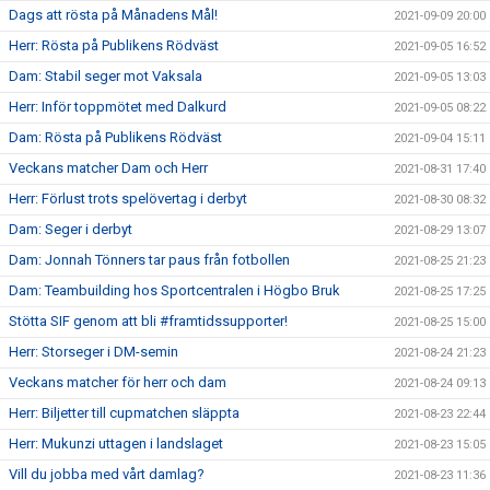
Dags att rösta på Månadens Mål!
2021-09-09 20:00
Herr: Rösta på Publikens Rödväst
2021-09-05 16:52
Dam: Stabil seger mot Vaksala
2021-09-05 13:03
Herr: Inför toppmötet med Dalkurd
2021-09-05 08:22
Dam: Rösta på Publikens Rödväst
2021-09-04 15:11
Veckans matcher Dam och Herr
2021-08-31 17:40
Herr: Förlust trots spelövertag i derbyt
2021-08-30 08:32
Dam: Seger i derbyt
2021-08-29 13:07
Dam: Jonnah Tönners tar paus från fotbollen
2021-08-25 21:23
Dam: Teambuilding hos Sportcentralen i Högbo Bruk
2021-08-25 17:25
Stötta SIF genom att bli #framtidssupporter!
2021-08-25 15:00
Herr: Storseger i DM-semin
2021-08-24 21:23
Veckans matcher för herr och dam
2021-08-24 09:13
Herr: Biljetter till cupmatchen släppta
2021-08-23 22:44
Herr: Mukunzi uttagen i landslaget
2021-08-23 15:05
Vill du jobba med vårt damlag?
2021-08-23 11:36