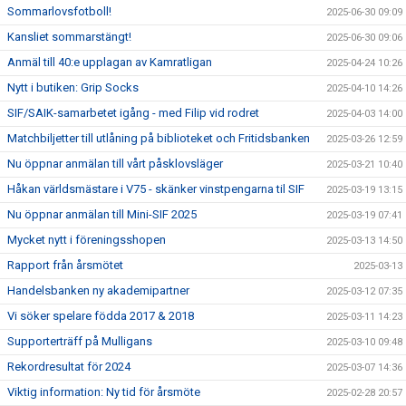
Sommarlovsfotboll!
2025-06-30 09:09
Kansliet sommarstängt!
2025-06-30 09:06
Anmäl till 40:e upplagan av Kamratligan
2025-04-24 10:26
Nytt i butiken: Grip Socks
2025-04-10 14:26
SIF/SAIK-samarbetet igång - med Filip vid rodret
2025-04-03 14:00
Matchbiljetter till utlåning på biblioteket och Fritidsbanken
2025-03-26 12:59
Nu öppnar anmälan till vårt påsklovsläger
2025-03-21 10:40
Håkan världsmästare i V75 - skänker vinstpengarna til SIF
2025-03-19 13:15
Nu öppnar anmälan till Mini-SIF 2025
2025-03-19 07:41
Mycket nytt i föreningsshopen
2025-03-13 14:50
Rapport från årsmötet
2025-03-13
Handelsbanken ny akademipartner
2025-03-12 07:35
Vi söker spelare födda 2017 & 2018
2025-03-11 14:23
Supporterträff på Mulligans
2025-03-10 09:48
Rekordresultat för 2024
2025-03-07 14:36
Viktig information: Ny tid för årsmöte
2025-02-28 20:57