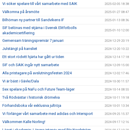
Vi söker spelare till vårt samarbete med SAIK
2025-02-05 18:38
Välkomna på årsmöte
2025-01-27 08:47
Bilhörnan ny partner till Sandvikens IF
2025-01-13 08:36
SIF belönas med stjärna i Svensk Elitfotbolls
2025-01-10 12:00
akademicertifiering
Gemensam träningspremiär 7 januari
2024-12-29 20:19
Julstängt på kansliet
2024-12-20 10:22
Ett stort rödvitt hjärta har gått ur tiden
2024-12-14 17:18
SIF och SAIK ingår nytt samarbete
2024-12-09 15:00
Alla pristagare på avslutningsfesten 2024
2024-12-02 17:46
Vi är bäst i Gävle/Dala
2024-10-30 11:57
Sex spelare på NaFu och Future Team-läger
2024-10-14 08:55
Två Rödvästar i historisk drömelva
2024-10-11 19:18
Förhandsboka vår exklusiva jultröja
2024-10-01 13:34
Vi förlänger vårt samarbete med adidas och Intersport
2024-09-25 15:37
Välkommen Kalle Norling!
2024-09-17 12:16
Läget i akademin: Längre intervju med Pär Nordström