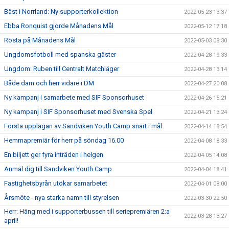
Bäst i Norrland: Ny supporterkollektion
2022-05-23 13:37
Ebba Ronquist gjorde Månadens Mål
2022-05-12 17:18
Rösta på Månadens Mål
2022-05-03 08:30
Ungdomsfotboll med spanska gäster
2022-04-28 19:33
Ungdom: Ruben till Centralt Matchläger
2022-04-28 13:14
Både dam och herr vidare i DM
2022-04-27 20:08
Ny kampanj i samarbete med SIF Sponsorhuset
2022-04-26 15:21
Ny kampanj i SIF Sponsorhuset med Svenska Spel
2022-04-21 13:24
Första upplagan av Sandviken Youth Camp snart i mål
2022-04-14 18:54
Hemmapremiär för herr på söndag 16.00
2022-04-08 18:33
En biljett ger fyra inträden i helgen
2022-04-05 14:08
Anmäl dig till Sandviken Youth Camp
2022-04-04 18:41
Fastighetsbyrån utökar samarbetet
2022-04-01 08:00
Årsmöte - nya starka namn till styrelsen
2022-03-30 22:50
Herr: Häng med i supporterbussen till seriepremiären 2:a
2022-03-28 13:27
april!