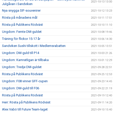
2021-10-13 13:00
Julgåvan i Sandviken
Nya snygga SIF-souvenirer
2021-10-12 13:23
Rösta på månadens mål
2021-10-11 17:51
Rösta på Publikens Rödväst
2021-10-10 11:10
Ungdom: Femte DM-guldet
2021-10-08 19:46
Träning för flickor 15-17 år
2021-10-06 14:30
Sandviken Sushi tillskott i Medlemsrabatten
2021-10-05 13:51
Ungdom: DM-guld till P14
2021-10-03 21:26
Ungdom: Kamratligan är tillbaka
2021-10-01 12:29
Ungdom: Tredje DM-guldet
2021-09-28 22:51
Rösta på Publikens Rödväst
2021-09-25 12:53
Ungdom: F08 vinner GFF-cupen
2021-09-23 14:45
Ungdom: DM-guld till F06
2021-09-22 21:19
Rösta på Publikens Rödväst
2021-09-19 12:40
Herr: Rösta på Publikens Rödväst
2021-09-11 14:20
Alex Vabö till Future Team-laget
2021-09-10 15:40