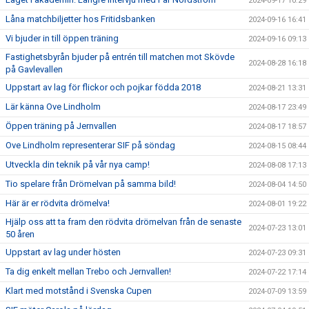
2024-09-17 10:29
Låna matchbiljetter hos Fritidsbanken
2024-09-16 16:41
Vi bjuder in till öppen träning
2024-09-16 09:13
Fastighetsbyrån bjuder på entrén till matchen mot Skövde
2024-08-28 16:18
på Gavlevallen
Uppstart av lag för flickor och pojkar födda 2018
2024-08-21 13:31
Lär känna Ove Lindholm
2024-08-17 23:49
Öppen träning på Jernvallen
2024-08-17 18:57
Ove Lindholm representerar SIF på söndag
2024-08-15 08:44
Utveckla din teknik på vår nya camp!
2024-08-08 17:13
Tio spelare från Drömelvan på samma bild!
2024-08-04 14:50
Här är er rödvita drömelva!
2024-08-01 19:22
Hjälp oss att ta fram den rödvita drömelvan från de senaste
2024-07-23 13:01
50 åren
Uppstart av lag under hösten
2024-07-23 09:31
Ta dig enkelt mellan Trebo och Jernvallen!
2024-07-22 17:14
Klart med motstånd i Svenska Cupen
2024-07-09 13:59