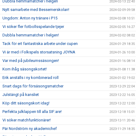
Dubbla hemmamatcher i helgen
2024-02-13 22:40
Nytt samarbete med Bessemerskolan!
2024-02-09 09:58
Ungdom: Anton ny tränare i P15
2024-02-08 10:51
Vi söker fler fotbollsspelande tjejer
2024-02-05 16:27
Dubbla hemmamatcher i helgen!
2024-02-02 08:02
Tack för ert fantastiska arbete under cupen
2024-01-29 18:35
Vi är med i Folkspels storsatsning JOYNA
2024-01-26 10:00
Var med på jubileumssäsongen!
2024-01-16 08:14
Kom ihåg säsongskortet!
2024-01-08 11:38
Erik anställs i ny kombinerad roll
2024-01-02 19:02
Snart dags för försäsongsmatcher
2023-12-29 22:04
Julstängt på kansliet
2023-12-22 16:05
Köp ditt säsongskort idag!
2023-12-22 12:00
Perfekta julklappen till alla SIF:are!
2023-12-18 15:01
Vi söker matchfunktionärer!
2023-12-11 20:46
Pär Nordström ny akademichef
2023-11-29 18:35