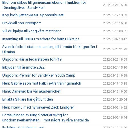
Ekonom sökes till gemensam ekonomifunktion för
2022-03-24 15:00
föreningslivet i Sandviken!
Köp biobiljetter via SIF Sponsorhuset!
2022-03-17 13:33
Provkväll hos Intersport
2022-03-16 16:50
Vill du hjälpa till kring våra matcher?
2022-03-16 09:31
Insamling till UNICEF:s arbete för barn i Ukraina
2022-03-07 19:47
Svensk fotboll startar insamling till förmån för krigsoffer i
2022-02-25 21:23
Ukraina
Ungdom: Här är ledarstaben för P19
2022-02-25 18:05
Inbjudan till årsmöte 2022
2022-02-24 15:10
Ungdom: Premiär för Sandviken Youth Camp
2022-02-18 19:28
Herr: Gabrielsson mot Falk i extra träningsmatch
2022-02-17 13:15
Hank Danewid blir vår akademichef
2022-02-15 19:00
En äkta SIF:are har gått ur tiden
2022-02-10 20:04
Herr: Intervju med nyförvärvet Zack Lindgren
2022-02-03 16:32
Försäljningen av Bingolotter är viktig för
2022-02-02 18:44
ungdomsverkamheten – möt några av våra anställda
En kämpe har lämnat oss
2022-01-19 13:20