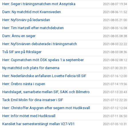
Herr: Seger i träningsmatchen mot Assyriska
2021-08-07 19:34
Dam: Ny matchtid mot Kvarnsveden
2021-08-06 11:52
Herr: Nyförvärv på ledarsidan
2021-08-05 21:00
Herr: Tim Hartzell efter matchdebuten
2021-08-05 16:08
Dam: Ännu en seger
2021-08-05 08:38
Herr: Nyförvärven debuterade i träningsmatch
2021-08-03 22:22
Två SIF:are på Riksläger
2021-08-03 08:36
Herr: Cupmatchen möt ÖSK spelas 1:a september
2021-08-02 08:12
Ny matchtid och plats för damerna
2021-07-30 20:31
Herr: Nederländske anfallaren Lovette Felicia till SIF
2021-07-16 12:00
Herr: Örebro nästa i cupen
2021-07-14 19:56
Handslaget, samarbete mellan SIF, SAIK och Bilmetro
2021-07-13 20:43
Tack Emil Molin för dina insatser i SIF
2021-07-12 22:20
Herr: Christoffer Aspgren efter segern mot Hudiksvall
2021-07-12 12:04
Herr: Inför mötet med Hudiksvall
2021-07-11 06:50
Kansliet har semesterstängt mellan V27-V31
2021-07-05 10:31