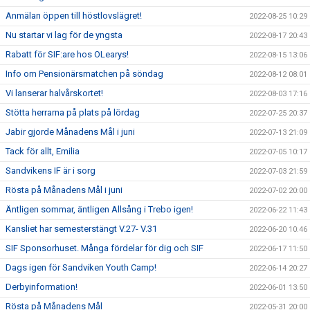
Anmälan öppen till höstlovslägret!
2022-08-25 10:29
Nu startar vi lag för de yngsta
2022-08-17 20:43
Rabatt för SIF:are hos OLearys!
2022-08-15 13:06
Info om Pensionärsmatchen på söndag
2022-08-12 08:01
Vi lanserar halvårskortet!
2022-08-03 17:16
Stötta herrarna på plats på lördag
2022-07-25 20:37
Jabir gjorde Månadens Mål i juni
2022-07-13 21:09
Tack för allt, Emilia
2022-07-05 10:17
Sandvikens IF är i sorg
2022-07-03 21:59
Rösta på Månadens Mål i juni
2022-07-02 20:00
Äntligen sommar, äntligen Allsång i Trebo igen!
2022-06-22 11:43
Kansliet har semesterstängt V.27- V.31
2022-06-20 10:46
SIF Sponsorhuset. Många fördelar för dig och SIF
2022-06-17 11:50
Dags igen för Sandviken Youth Camp!
2022-06-14 20:27
Derbyinformation!
2022-06-01 13:50
Rösta på Månadens Mål
2022-05-31 20:00