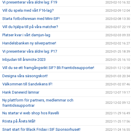
Vi presenterar våra äldre lag: F19
2023-02-10 16:32
Vill du spela med vårt F16-lag?
2023-02-09 12:04
Starta fotbollsresan med Mini-SIF!
2023-02-08 13:30
Vill du hjälpa till på våra matcher?
2023-02-07 22:19
Platser kvar i vårt damjun-lag
2023-02-03 09:33
Handelsbanken ny silverpartner!
2023-02-02 16:27
Vi presenterar våra äldre lag: P17
2023-01-25 18:39
Inbjudan till årsmöte 2023
2023-01-25 16:10
Vill du se ett framgångsrikt SIF? Bli Framtidssupporter!
2023-01-12 12:58
Designa våra säsongskort!
2023-01-03 20:34
Välkommen till Sandvikens IF!
2023-01-02 07:46
Hank Danewid lämnar
2022-12-07 19:17
Ny plattform för partners, medlemmar och
2022-12-02 09:12
framtidssupportrar
Nu startar vi web shop hos Ravelli
2022-11-29 16:49
Rösta på Årets Mål!
2022-11-25 17:56
Snart start för Black Friday i SIF Sponsorhuset!
2022-11-24 16:55