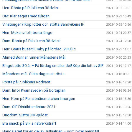
Herr: Rösta på Publikens Rödväst
2021-10-31 13:51
DM: Klar seger i medaljligan
2021-10-29 15:43
Vinstsugen? Köp lotter och stötta Sandvikens IF
2021-10-25 10:56
Herr: Mukunzi blir borta länge
2021-10-24 20:37
Dam: Rösta på Publikens Rödväst
2021-10-24 12:28
Herr: Gratis buss till Täby på lördag. VI KÖR!
2021-10-21 11:07
Ahmed Bonnah vinner Månadens Mål
2021-10-20 20:23
BingoLotto 30 år – På lördag smäller det! Köp din lott av SIF
2021-10-19 17:17
Månadens mål: Sista dagen att rösta
2021-10-18 09:31
Rösta på Publikens Rödväst
2021-10-16 12:20
Dam: Inför Kvarnsveden på bortaplan
2021-10-16 06:24
Herr: Kom på Pensionärsmatchen i morgon
2021-10-15 15:30
Dam: SIF Distriktsmästare 2021
2021-10-15 13:26
Ungdom: Sjätte DM-guldet
2021-10-15 12:30
Bra snack på SIF:s nätverksträff
2021-10-14 14:00
Handslaget blir en del av Julhjälpen – som byter namn till