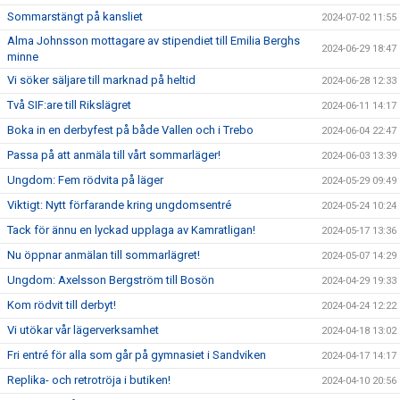
Sommarstängt på kansliet
2024-07-02 11:55
Alma Johnsson mottagare av stipendiet till Emilia Berghs
2024-06-29 18:47
minne
Vi söker säljare till marknad på heltid
2024-06-28 12:33
Två SIF:are till Rikslägret
2024-06-11 14:17
Boka in en derbyfest på både Vallen och i Trebo
2024-06-04 22:47
Passa på att anmäla till vårt sommarläger!
2024-06-03 13:39
Ungdom: Fem rödvita på läger
2024-05-29 09:49
Viktigt: Nytt förfarande kring ungdomsentré
2024-05-24 10:24
Tack för ännu en lyckad upplaga av Kamratligan!
2024-05-17 13:36
Nu öppnar anmälan till sommarlägret!
2024-05-07 14:29
Ungdom: Axelsson Bergström till Bosön
2024-04-29 19:33
Kom rödvit till derbyt!
2024-04-24 12:22
Vi utökar vår lägerverksamhet
2024-04-18 13:02
Fri entré för alla som går på gymnasiet i Sandviken
2024-04-17 14:17
Replika- och retrotröja i butiken!
2024-04-10 20:56