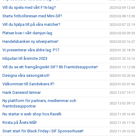
Vill du spela med vårt F16-lag?
2023-02-09 12:04
Starta fotbollsresan med Mini-SIF!
2023-02-08 13:30
Vill du hjälpa till på våra matcher?
2023-02-07 22:19
Platser kvar i vårt damjun-lag
2023-02-03 09:33
Handelsbanken ny silverpartner!
2023-02-02 16:27
Vi presenterar våra äldre lag: P17
2023-01-25 18:39
Inbjudan till årsmöte 2023
2023-01-25 16:10
Vill du se ett framgångsrikt SIF? Bli Framtidssupporter!
2023-01-12 12:58
Designa våra säsongskort!
2023-01-03 20:34
Välkommen till Sandvikens IF!
2023-01-02 07:46
Hank Danewid lämnar
2022-12-07 19:17
Ny plattform för partners, medlemmar och
2022-12-02 09:12
framtidssupportrar
Nu startar vi web shop hos Ravelli
2022-11-29 16:49
Rösta på Årets Mål!
2022-11-25 17:56
Snart start för Black Friday i SIF Sponsorhuset!
2022-11-24 16:55