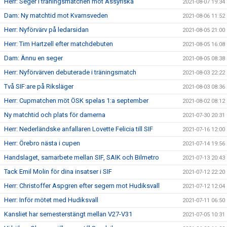
Herr: Seger i träningsmatchen mot Assyriska
2021-08-07 19:34
Dam: Ny matchtid mot Kvarnsveden
2021-08-06 11:52
Herr: Nyförvärv på ledarsidan
2021-08-05 21:00
Herr: Tim Hartzell efter matchdebuten
2021-08-05 16:08
Dam: Ännu en seger
2021-08-05 08:38
Herr: Nyförvärven debuterade i träningsmatch
2021-08-03 22:22
Två SIF:are på Riksläger
2021-08-03 08:36
Herr: Cupmatchen möt ÖSK spelas 1:a september
2021-08-02 08:12
Ny matchtid och plats för damerna
2021-07-30 20:31
Herr: Nederländske anfallaren Lovette Felicia till SIF
2021-07-16 12:00
Herr: Örebro nästa i cupen
2021-07-14 19:56
Handslaget, samarbete mellan SIF, SAIK och Bilmetro
2021-07-13 20:43
Tack Emil Molin för dina insatser i SIF
2021-07-12 22:20
Herr: Christoffer Aspgren efter segern mot Hudiksvall
2021-07-12 12:04
Herr: Inför mötet med Hudiksvall
2021-07-11 06:50
Kansliet har semesterstängt mellan V27-V31
2021-07-05 10:31