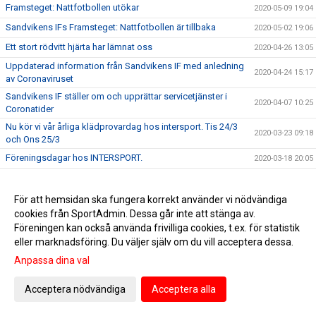
Framsteget: Nattfotbollen utökar
2020-05-09 19:04
Sandvikens IFs Framsteget: Nattfotbollen är tillbaka
2020-05-02 19:06
Ett stort rödvitt hjärta har lämnat oss
2020-04-26 13:05
Uppdaterad information från Sandvikens IF med anledning
2020-04-24 15:17
av Coronaviruset
Sandvikens IF ställer om och upprättar servicetjänster i
2020-04-07 10:25
Coronatider
Nu kör vi vår årliga klädprovardag hos intersport. Tis 24/3
2020-03-23 09:18
och Ons 25/3
Föreningsdagar hos INTERSPORT.
2020-03-18 20:05
Snart startar säsongen 2020. Vill du vara en del av
2020-03-12 09:39
Sandvikens IF?
För att hemsidan ska fungera korrekt använder vi nödvändiga
Sandvikens IF:s Årsmöte 2020 - En ekonomi i god balans
cookies från SportAdmin. Dessa går inte att stänga av.
2020-03-10 15:10
och en förening i expansion
Föreningen kan också använda frivilliga cookies, t.ex. för statistik
Spanskt läger i Göransson Arena
2020-03-08 11:03
eller marknadsföring. Du väljer själv om du vill acceptera dessa.
Årsmöte 9:e mars
2020-03-06 08:29
Anpassa dina val
SIF - DIF kl. 19:00 idag. Färre än 20 biljetter kvar!!!
2020-03-02 13:22
Acceptera nödvändiga
Acceptera alla
Dags för SUPERWEEK!
2020-02-20 17:20