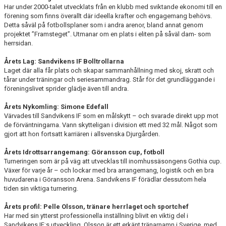
Har under 2000-talet utvecklats från en klubb med sviktande ekonomi till en
förening som finns överallt där ideella krafter och engagemang behövs.
Detta såväl på fotbollsplaner som i andra arenor, bland annat genom
projektet ”Framsteget”. Utmanar om en plats i eliten på såväl dam- som
herrsidan.
Årets Lag: Sandvikens IF Bolltrollarna
Laget där alla får plats och skapar sammanhållning med skoj, skratt och
tårar under träningar och seriesammandrag. Står för det grundläggande i
föreningslivet sprider glädje även till andra.
Årets Nykomling:
Simone Edefall
Värvades till Sandvikens IF som en målskytt – och svarade direkt upp mot
de förväntningarna. Vann skytteligan i division ett med 32 mål. Något som
gjort att hon fortsatt karriären i allsvenska Djurgården.
Årets Idrottsarrangemang: Göransson cup, fotboll
Turneringen som är på väg att utvecklas till inomhussäsongens Gothia cup.
Växer för varje år – och lockar med bra arrangemang, logistik och en bra
huvudarena i Göransson Arena. Sandvikens IF förädlar dessutom hela
tiden sin viktiga turnering.
Årets profil: Pelle Olsson, tränare herrlaget och sportchef
Har med sin ytterst professionella inställning blivit en viktig del i
Sandvikens IF:s utveckling. Olsson är ett erkänt tränarnamn i Sverige, med