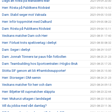
Dags att rösta på Månadens Mål!
2021-09-09 20:00
Herr: Rösta på Publikens Rödväst
2021-09-05 16:52
Dam: Stabil seger mot Vaksala
2021-09-05 13:03
Herr: Inför toppmötet med Dalkurd
2021-09-05 08:22
Dam: Rösta på Publikens Rödväst
2021-09-04 15:11
Veckans matcher Dam och Herr
2021-08-31 17:40
Herr: Förlust trots spelövertag i derbyt
2021-08-30 08:32
Dam: Seger i derbyt
2021-08-29 13:07
Dam: Jonnah Tönners tar paus från fotbollen
2021-08-25 21:23
Dam: Teambuilding hos Sportcentralen i Högbo Bruk
2021-08-25 17:25
Stötta SIF genom att bli #framtidssupporter!
2021-08-25 15:00
Herr: Storseger i DM-semin
2021-08-24 21:23
Veckans matcher för herr och dam
2021-08-24 09:13
Herr: Biljetter till cupmatchen släppta
2021-08-23 22:44
Herr: Mukunzi uttagen i landslaget
2021-08-23 15:05
Vill du jobba med vårt damlag?
2021-08-23 11:36