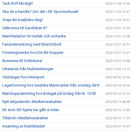
Tack Rolf Modigh!
2022-11-24 14:00
Ska du e-handla? Gör det i SIF Sponsorhuset!
2022-11-22 16:47
Greja din kvalplats idag!
2022-11-03 18:37
Välkomna till Sandviken IF!
2022-10-31 15:24
Manifestation för kärlek och omtanke
2022-10-31 15:08
Fanundersökning med Ettanfotboll
2022-10-27 20:51
Föreningsvecka hos Din Bil Gruppen
2022-10-27 14:27
Bussresa till Sollentuna!
2022-10-25 10:48
Uttalande från klubbledningen
2022-10-05 13:13
Clubdagar hos Intersport
2022-09-26 16:36
Lagertömning hos Gestrike Marincenter från onsdag 28/9
2022-09-23 18:36
Matchuppvärmning hos Bolaget på lördag från kl. 13:00
2022-09-22 10:32
Nytt erbjudande i Medlemsrabatten
2022-09-19 08:48
Ett stort SIF-hjärta har gått ur tiden
2022-09-16 12:00
Tillskott i Medlemsrabatten
2022-09-16 11:09
Insamling av klubbkläder!
2022-09-07 19:37