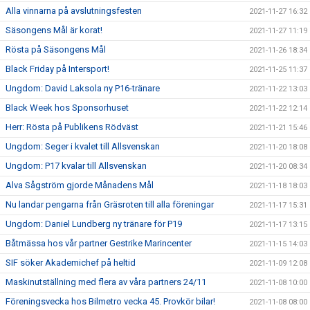
Alla vinnarna på avslutningsfesten
2021-11-27 16:32
Säsongens Mål är korat!
2021-11-27 11:19
Rösta på Säsongens Mål
2021-11-26 18:34
Black Friday på Intersport!
2021-11-25 11:37
Ungdom: David Laksola ny P16-tränare
2021-11-22 13:03
Black Week hos Sponsorhuset
2021-11-22 12:14
Herr: Rösta på Publikens Rödväst
2021-11-21 15:46
Ungdom: Seger i kvalet till Allsvenskan
2021-11-20 18:08
Ungdom: P17 kvalar till Allsvenskan
2021-11-20 08:34
Alva Sågström gjorde Månadens Mål
2021-11-18 18:03
Nu landar pengarna från Gräsroten till alla föreningar
2021-11-17 15:31
Ungdom: Daniel Lundberg ny tränare för P19
2021-11-17 13:15
Båtmässa hos vår partner Gestrike Marincenter
2021-11-15 14:03
SIF söker Akademichef på heltid
2021-11-09 12:08
Maskinutställning med flera av våra partners 24/11
2021-11-08 10:00
Föreningsvecka hos Bilmetro vecka 45. Provkör bilar!
2021-11-08 08:00