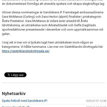
en dokumenterad förmåga att utveckla spelare och skapa slagkraftiga lag.
Utöver dessa nomineringar är Sandvikens IF Framsteget-ambassadörerna
Sara McManus (Curling) och Sara Hector (alpint) finalister i priskategorin
Årets Prestation. Sara McManus är vidare även utsedd till Årets
Idrottskvinna, en utmärkelse som Arbetarbladet och Gefle Dagblads
sportredaktioner presenterade i december och som uppmärksammas vid
galan.
I maj vet vi mer om vi lyckats tagit hem utmärkelsen inom någon av
kategorierna. Vi håller tummarna. Läs mer om Gästriklands Idrottsgala här:
https://gastriklandsidrottsgala.se/
Nyhetsarkiv
Spela fotboll med Sandvikens IF!
2025-07-07 12:08