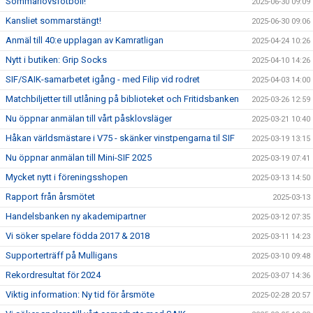
Sommarlovsfotboll!
2025-06-30 09:09
Kansliet sommarstängt!
2025-06-30 09:06
Anmäl till 40:e upplagan av Kamratligan
2025-04-24 10:26
Nytt i butiken: Grip Socks
2025-04-10 14:26
SIF/SAIK-samarbetet igång - med Filip vid rodret
2025-04-03 14:00
Matchbiljetter till utlåning på biblioteket och Fritidsbanken
2025-03-26 12:59
Nu öppnar anmälan till vårt påsklovsläger
2025-03-21 10:40
Håkan världsmästare i V75 - skänker vinstpengarna til SIF
2025-03-19 13:15
Nu öppnar anmälan till Mini-SIF 2025
2025-03-19 07:41
Mycket nytt i föreningsshopen
2025-03-13 14:50
Rapport från årsmötet
2025-03-13
Handelsbanken ny akademipartner
2025-03-12 07:35
Vi söker spelare födda 2017 & 2018
2025-03-11 14:23
Supporterträff på Mulligans
2025-03-10 09:48
Rekordresultat för 2024
2025-03-07 14:36
Viktig information: Ny tid för årsmöte
2025-02-28 20:57