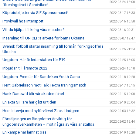
2022-03-24 15:00
föreningslivet i Sandviken!
Köp biobiljetter via SIF Sponsorhuset!
2022-03-17 13:33
Provkväll hos Intersport
2022-03-16 16:50
Vill du hjälpa till kring våra matcher?
2022-03-16 09:31
Insamling till UNICEF:s arbete för barn i Ukraina
2022-03-07 19:47
Svensk fotboll startar insamling till förmån för krigsoffer i
2022-02-25 21:23
Ukraina
Ungdom: Här är ledarstaben för P19
2022-02-25 18:05
Inbjudan till årsmöte 2022
2022-02-24 15:10
Ungdom: Premiär för Sandviken Youth Camp
2022-02-18 19:28
Herr: Gabrielsson mot Falk i extra träningsmatch
2022-02-17 13:15
Hank Danewid blir vår akademichef
2022-02-15 19:00
En äkta SIF:are har gått ur tiden
2022-02-10 20:04
Herr: Intervju med nyförvärvet Zack Lindgren
2022-02-03 16:32
Försäljningen av Bingolotter är viktig för
2022-02-02 18:44
ungdomsverkamheten – möt några av våra anställda
En kämpe har lämnat oss
2022-01-19 13:20