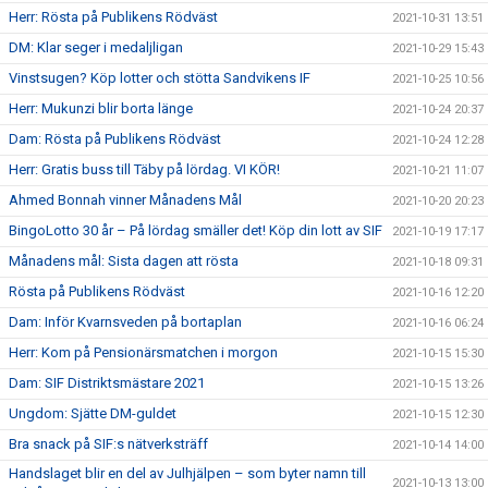
Herr: Rösta på Publikens Rödväst
2021-10-31 13:51
DM: Klar seger i medaljligan
2021-10-29 15:43
Vinstsugen? Köp lotter och stötta Sandvikens IF
2021-10-25 10:56
Herr: Mukunzi blir borta länge
2021-10-24 20:37
Dam: Rösta på Publikens Rödväst
2021-10-24 12:28
Herr: Gratis buss till Täby på lördag. VI KÖR!
2021-10-21 11:07
Ahmed Bonnah vinner Månadens Mål
2021-10-20 20:23
BingoLotto 30 år – På lördag smäller det! Köp din lott av SIF
2021-10-19 17:17
Månadens mål: Sista dagen att rösta
2021-10-18 09:31
Rösta på Publikens Rödväst
2021-10-16 12:20
Dam: Inför Kvarnsveden på bortaplan
2021-10-16 06:24
Herr: Kom på Pensionärsmatchen i morgon
2021-10-15 15:30
Dam: SIF Distriktsmästare 2021
2021-10-15 13:26
Ungdom: Sjätte DM-guldet
2021-10-15 12:30
Bra snack på SIF:s nätverksträff
2021-10-14 14:00
Handslaget blir en del av Julhjälpen – som byter namn till
2021-10-13 13:00