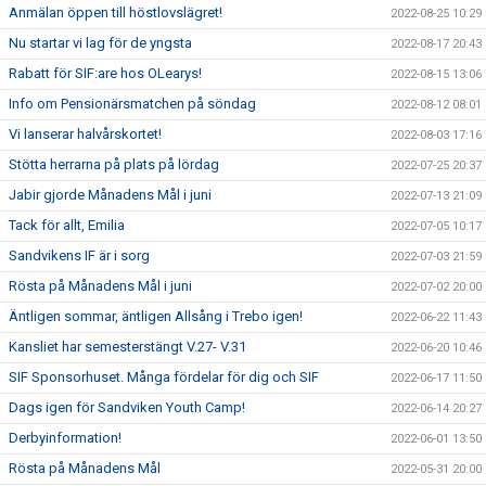
Anmälan öppen till höstlovslägret!
2022-08-25 10:29
Nu startar vi lag för de yngsta
2022-08-17 20:43
Rabatt för SIF:are hos OLearys!
2022-08-15 13:06
Info om Pensionärsmatchen på söndag
2022-08-12 08:01
Vi lanserar halvårskortet!
2022-08-03 17:16
Stötta herrarna på plats på lördag
2022-07-25 20:37
Jabir gjorde Månadens Mål i juni
2022-07-13 21:09
Tack för allt, Emilia
2022-07-05 10:17
Sandvikens IF är i sorg
2022-07-03 21:59
Rösta på Månadens Mål i juni
2022-07-02 20:00
Äntligen sommar, äntligen Allsång i Trebo igen!
2022-06-22 11:43
Kansliet har semesterstängt V.27- V.31
2022-06-20 10:46
SIF Sponsorhuset. Många fördelar för dig och SIF
2022-06-17 11:50
Dags igen för Sandviken Youth Camp!
2022-06-14 20:27
Derbyinformation!
2022-06-01 13:50
Rösta på Månadens Mål
2022-05-31 20:00