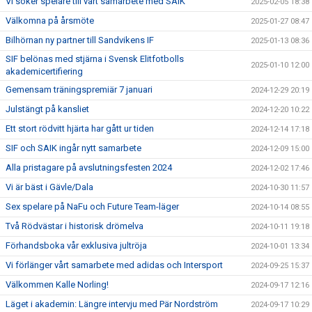
Vi söker spelare till vårt samarbete med SAIK
2025-02-05 18:38
Välkomna på årsmöte
2025-01-27 08:47
Bilhörnan ny partner till Sandvikens IF
2025-01-13 08:36
SIF belönas med stjärna i Svensk Elitfotbolls
2025-01-10 12:00
akademicertifiering
Gemensam träningspremiär 7 januari
2024-12-29 20:19
Julstängt på kansliet
2024-12-20 10:22
Ett stort rödvitt hjärta har gått ur tiden
2024-12-14 17:18
SIF och SAIK ingår nytt samarbete
2024-12-09 15:00
Alla pristagare på avslutningsfesten 2024
2024-12-02 17:46
Vi är bäst i Gävle/Dala
2024-10-30 11:57
Sex spelare på NaFu och Future Team-läger
2024-10-14 08:55
Två Rödvästar i historisk drömelva
2024-10-11 19:18
Förhandsboka vår exklusiva jultröja
2024-10-01 13:34
Vi förlänger vårt samarbete med adidas och Intersport
2024-09-25 15:37
Välkommen Kalle Norling!
2024-09-17 12:16
Läget i akademin: Längre intervju med Pär Nordström
2024-09-17 10:29