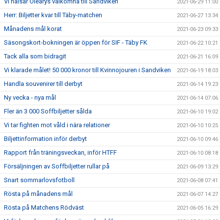
Vi hälsar Olearys välkomna till Sandviken
2021-06-29 11:00
Herr: Biljetter kvar till Täby-matchen
2021-06-27 13:34
Månadens mål korat
2021-06-23 09:33
Säsongskort-bokningen är öppen för SIF - Täby FK
2021-06-22 10:21
Tack alla som bidragit
2021-06-21 16:09
Vi klarade målet! 50 000 kronor till Kvinnojouren i Sandviken
2021-06-19 18:03
Handla souvenirer till derbyt
2021-06-14 19:23
Ny vecka - nya mål
2021-06-14 07:06
Fler än 3 000 Soffbiljetter sålda
2021-06-10 19:02
Vi tar fighten mot våld i nära relationer
2021-06-10 10:25
Biljettinformation inför derbyt
2021-06-10 09:46
Rapport från träningsveckan, inför HTFF
2021-06-10 08:18
Försäljningen av Soffbiljetter rullar på
2021-06-09 13:29
Snart sommarlovsfotboll
2021-06-08 07:41
Rösta på månadens mål
2021-06-07 14:27
Rösta på Matchens Rödväst
2021-06-05 16:29