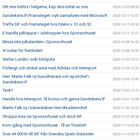
Sitt inte lottlös i helgerna, köp dina lotter av oss
2020-12-23 08:50
Sandvikens IF/Framsteget i nytt samarbete med Microsoft
2020-12-17 16:07
Träffa SIF och Framsteget hos Diléns v. 51 och 52
2020-12-17 09:50
E-handla julklappar i Julshoppen hos Sponsorhuset
2020-12-11 15:57
Missa inte julkalendern i Sponsorhuset
2020-12-08 16:25
Vi rustar för framtiden!
2020-12-08 16:05
Stefan Lundin i svår bilolycka
2020-12-05 13:15
Förlängt och utökat avtal med Adidas och Intersport
2020-12-04 15:23
Herr: Martin Falk ny huvudtränare och sportchef i
2020-12-04 13:49
Sandvikens IF
Tack!!
2020-12-02 12:15
Handla hos Intersport, få bonus och gynna Sandvikens IF
2020-12-01 14:08
Martin Falk ny i tränarstaben Herr/Akademichef
2020-11-30 16:23
Shoppa loss via Sponsorhuset och stöd SIF
2020-11-27 09:28
Kom igång med Sponsorhuset - få en Trisslott!
2020-11-13 09:30
Över 44 000 kr till SIF från Svenska Spels Gräsroten
2020-11-13 09:10