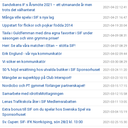
Sandvikens IF:s Årsmöte 2021 – ett utmanande år men
2021-04-22 12:41
trots det välhanterat
Många ville spela i SIF:s nya lag
2021-04-21 16:47
Uppstart för flickor och pojkar födda 2014
2021-04-19 20:04
Tävla i Guldfemman med dina egna favoriter i SIF under
2021-04-09 08:31
säsongen och vinn grymma priser!
Herr: Se alla våra matcher i Ettan – stötta SIF!
2021-04-07 08:29
Erik Englund - vår nya kommunikatör
2021-04-02 09:44
Vi söker en kommunikatör
2021-03-30 08:29
50 % höjd ersättning hos utvalda butiker i SIF Sponsorhuset
2021-03-24 11:20
Mängder av superklipp på Club Intersport!
2021-03-23 10:15
Nordicbo och PT gymmet förlänger partnerskapet!
2021-03-15 17:15
Samarbete med idrottsMottagningen
2021-03-12 15:58
Lenas Trafikskola åter i SIF Medlemsrabatten
2021-03-11 13:05
Extra bonus till SIF om du spelar hos Svenska Spel via
2021-03-04 15:19
Sponsorhuset
Sv. Cupen: SIF- IFK Norrköping, sön 28/2 kl. 13:00
2021-02-25 15:30