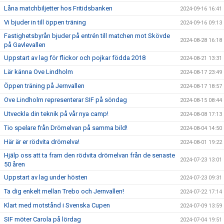
Låna matchbiljetter hos Fritidsbanken
2024-09-16 16:41
Vi bjuder in till öppen träning
2024-09-16 09:13
Fastighetsbyrån bjuder på entrén till matchen mot Skövde
2024-08-28 16:18
på Gavlevallen
Uppstart av lag för flickor och pojkar födda 2018
2024-08-21 13:31
Lär känna Ove Lindholm
2024-08-17 23:49
Öppen träning på Jernvallen
2024-08-17 18:57
Ove Lindholm representerar SIF på söndag
2024-08-15 08:44
Utveckla din teknik på vår nya camp!
2024-08-08 17:13
Tio spelare från Drömelvan på samma bild!
2024-08-04 14:50
Här är er rödvita drömelva!
2024-08-01 19:22
Hjälp oss att ta fram den rödvita drömelvan från de senaste
2024-07-23 13:01
50 åren
Uppstart av lag under hösten
2024-07-23 09:31
Ta dig enkelt mellan Trebo och Jernvallen!
2024-07-22 17:14
Klart med motstånd i Svenska Cupen
2024-07-09 13:59
SIF möter Carola på lördag
2024-07-04 19:51