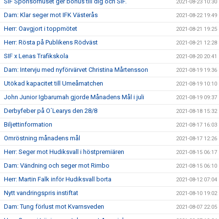
SIF Sponsorhuset ger bonus till dig och SIF.
2021-08-23 10:30
Dam: Klar seger mot IFK Västerås
2021-08-22 19:49
Herr: Oavgjort i toppmötet
2021-08-21 19:25
Herr: Rösta på Publikens Rödväst
2021-08-21 12:28
SIF x Lenas Trafikskola
2021-08-20 20:41
Dam: Intervju med nyförvärvet Christina Mårtensson
2021-08-19 19:36
Utökad kapacitet till Umeåmatchen
2021-08-19 10:10
John Junior Igbarumah gjorde Månadens Mål i juli
2021-08-19 09:37
Derbyfeber på O´Learys den 28/8
2021-08-18 15:32
Biljettinformation
2021-08-17 16:03
Omröstning månadens mål
2021-08-17 12:26
Herr: Seger mot Hudiksvall i höstpremiären
2021-08-15 06:17
Dam: Vändning och seger mot Rimbo
2021-08-15 06:10
Herr: Martin Falk inför Hudiksvall borta
2021-08-12 07:04
Nytt vandringspris instiftat
2021-08-10 19:02
Dam: Tung förlust mot Kvarnsveden
2021-08-07 22:05