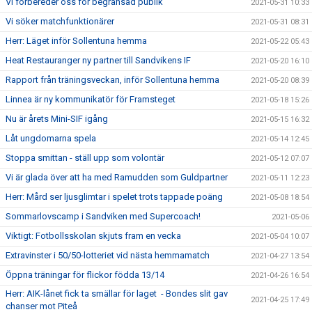
Vi förbereder oss för begränsad publik
2021-05-31 10:33
Vi söker matchfunktionärer
2021-05-31 08:31
Herr: Läget inför Sollentuna hemma
2021-05-22 05:43
Heat Restauranger ny partner till Sandvikens IF
2021-05-20 16:10
Rapport från träningsveckan, inför Sollentuna hemma
2021-05-20 08:39
Linnea är ny kommunikatör för Framsteget
2021-05-18 15:26
Nu är årets Mini-SIF igång
2021-05-15 16:32
Låt ungdomarna spela
2021-05-14 12:45
Stoppa smittan - ställ upp som volontär
2021-05-12 07:07
Vi är glada över att ha med Ramudden som Guldpartner
2021-05-11 12:23
Herr: Mård ser ljusglimtar i spelet trots tappade poäng
2021-05-08 18:54
Sommarlovscamp i Sandviken med Supercoach!
2021-05-06
Viktigt: Fotbollsskolan skjuts fram en vecka
2021-05-04 10:07
Extravinster i 50/50-lotteriet vid nästa hemmamatch
2021-04-27 13:54
Öppna träningar för flickor födda 13/14
2021-04-26 16:54
Herr: AIK-lånet fick ta smällar för laget - Bondes slit gav
2021-04-25 17:49
chanser mot Piteå