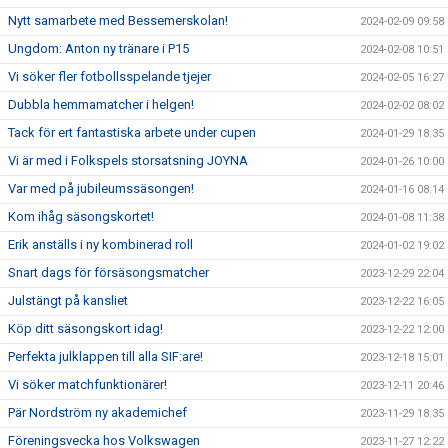
Nytt samarbete med Bessemerskolan!
2024-02-09 09:58
Ungdom: Anton ny tränare i P15
2024-02-08 10:51
Vi söker fler fotbollsspelande tjejer
2024-02-05 16:27
Dubbla hemmamatcher i helgen!
2024-02-02 08:02
Tack för ert fantastiska arbete under cupen
2024-01-29 18:35
Vi är med i Folkspels storsatsning JOYNA
2024-01-26 10:00
Var med på jubileumssäsongen!
2024-01-16 08:14
Kom ihåg säsongskortet!
2024-01-08 11:38
Erik anställs i ny kombinerad roll
2024-01-02 19:02
Snart dags för försäsongsmatcher
2023-12-29 22:04
Julstängt på kansliet
2023-12-22 16:05
Köp ditt säsongskort idag!
2023-12-22 12:00
Perfekta julklappen till alla SIF:are!
2023-12-18 15:01
Vi söker matchfunktionärer!
2023-12-11 20:46
Pär Nordström ny akademichef
2023-11-29 18:35
Föreningsvecka hos Volkswagen
2023-11-27 12:22