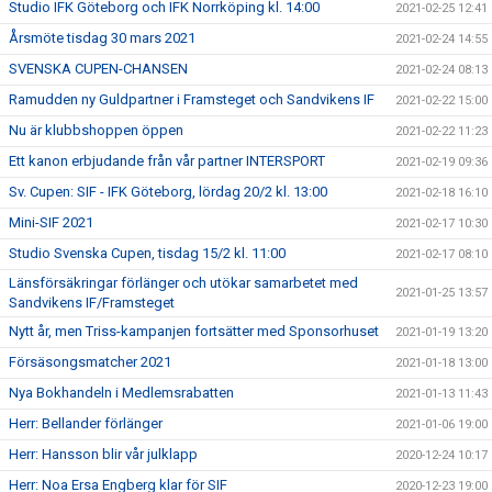
Studio IFK Göteborg och IFK Norrköping kl. 14:00
2021-02-25 12:41
Årsmöte tisdag 30 mars 2021
2021-02-24 14:55
SVENSKA CUPEN-CHANSEN
2021-02-24 08:13
Ramudden ny Guldpartner i Framsteget och Sandvikens IF
2021-02-22 15:00
Nu är klubbshoppen öppen
2021-02-22 11:23
Ett kanon erbjudande från vår partner INTERSPORT
2021-02-19 09:36
Sv. Cupen: SIF - IFK Göteborg, lördag 20/2 kl. 13:00
2021-02-18 16:10
Mini-SIF 2021
2021-02-17 10:30
Studio Svenska Cupen, tisdag 15/2 kl. 11:00
2021-02-17 08:10
Länsförsäkringar förlänger och utökar samarbetet med
2021-01-25 13:57
Sandvikens IF/Framsteget
Nytt år, men Triss-kampanjen fortsätter med Sponsorhuset
2021-01-19 13:20
Försäsongsmatcher 2021
2021-01-18 13:00
Nya Bokhandeln i Medlemsrabatten
2021-01-13 11:43
Herr: Bellander förlänger
2021-01-06 19:00
Herr: Hansson blir vår julklapp
2020-12-24 10:17
Herr: Noa Ersa Engberg klar för SIF
2020-12-23 19:00