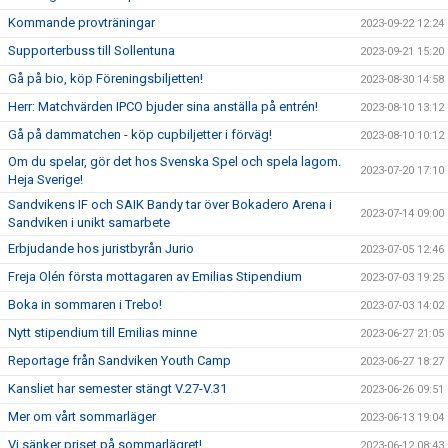
Kommande provträningar
2023-09-22 12:24
Supporterbuss till Sollentuna
2023-09-21 15:20
Gå på bio, köp Föreningsbiljetten!
2023-08-30 14:58
Herr: Matchvärden IPCO bjuder sina anställa på entrén!
2023-08-10 13:12
Gå på dammatchen - köp cupbiljetter i förväg!
2023-08-10 10:12
Om du spelar, gör det hos Svenska Spel och spela lagom.
2023-07-20 17:10
Heja Sverige!
Sandvikens IF och SAIK Bandy tar över Bokadero Arena i
2023-07-14 09:00
Sandviken i unikt samarbete
Erbjudande hos juristbyrån Jurio
2023-07-05 12:46
Freja Olén första mottagaren av Emilias Stipendium
2023-07-03 19:25
Boka in sommaren i Trebo!
2023-07-03 14:02
Nytt stipendium till Emilias minne
2023-06-27 21:05
Reportage från Sandviken Youth Camp
2023-06-27 18:27
Kansliet har semester stängt V.27-V.31
2023-06-26 09:51
Mer om vårt sommarläger
2023-06-13 19:04
Vi sänker priset på sommarlägret!
2023-06-12 08:43