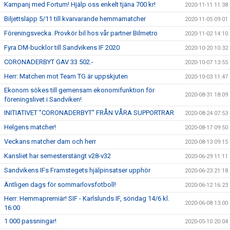
Kampanj med Fortum! Hjälp oss enkelt tjäna 700 kr!
2020-11-11 11:38
Biljettsläpp 5/11 till kvarvarande hemmamatcher
2020-11-05 09:01
Föreningsvecka. Provkör bil hos vår partner Bilmetro
2020-11-02 14:10
Fyra DM-bucklor till Sandvikens IF 2020
2020-10-20 10:32
CORONADERBYT GAV 33 502.-
2020-10-07 13:55
Herr: Matchen mot Team TG är uppskjuten
2020-10-03 11:47
Ekonom sökes till gemensam ekonomifunktion för
2020-08-31 18:09
föreningslivet i Sandviken!
INITIATIVET "CORONADERBYT" FRÅN VÅRA SUPPORTRAR
2020-08-24 07:53
Helgens matcher!
2020-08-17 09:50
Veckans matcher dam och herr
2020-08-13 09:15
Kansliet har semesterstängt v28-v32
2020-06-29 11:11
Sandvikens IFs Framstegets hjälpinsatser upphör
2020-06-23 21:18
Äntligen dags för sommarlovsfotboll!
2020-06-12 16:23
Herr: Hemmapremiär! SIF - Karlslunds IF, söndag 14/6 kl.
2020-06-08 13:00
16:00
1 000 passningar!
2020-05-10 20:04