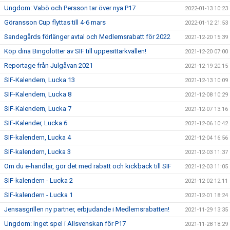
Ungdom: Vabö och Persson tar över nya P17
2022-01-13 10:23
Göransson Cup flyttas till 4-6 mars
2022-01-12 21:53
Sandegårds förlänger avtal och Medlemsrabatt för 2022
2021-12-20 15:39
Köp dina Bingolotter av SIF till uppesittarkvällen!
2021-12-20 07:00
Reportage från Julgåvan 2021
2021-12-19 20:15
SIF-Kalendern, Lucka 13
2021-12-13 10:09
SIF-Kalendern, Lucka 8
2021-12-08 10:29
SIF-Kalendern, Lucka 7
2021-12-07 13:16
SIF-Kalender, Lucka 6
2021-12-06 10:42
SIF-kalendern, Lucka 4
2021-12-04 16:56
SIF-kalendern, Lucka 3
2021-12-03 11:37
Om du e-handlar, gör det med rabatt och kickback till SIF
2021-12-03 11:05
SIF-kalendern - Lucka 2
2021-12-02 12:11
SIF-kalendern - Lucka 1
2021-12-01 18:24
Jensasgrillen ny partner, erbjudande i Medlemsrabatten!
2021-11-29 13:35
Ungdom: Inget spel i Allsvenskan för P17
2021-11-28 18:29