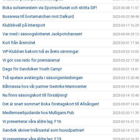
Boka solsemestern via Sponsorhuset och stötta SIF!
2023-06-08 11:07
Bussresa till bortamatchen mot Dalkurd
2023-05-25 08:48
Klubbkväll på Intersport
2023-04-17 16:29
Var med i säsongslotteriet Jackpotchansen!
2023-04-04 23:13
Kort från årsmötet
2023-03-31 17:34
VIP-klubben bakom två av årets värvningar
2023-03-23 10:05
Vi gör oss redo för premiärerna!
2023-03-22 17:00
Dags för Sandviken Youth Camp!
2023-03-21 14:01
Två spelare avstängda i säsongsinledningen
2023-03-15 20:48
Båtmässa hos vår partner Gestrike Marincenter
2023-03-15 09:04
Nu finns säsongskort till försäljning!
2023-03-14 10:40
Det är snart sommar! Boka företagskort till Allsången!
2023-03-07 14:06
Medlemserbjudande hos Mulligans Pub
2023-02-20 11:39
Vi presenterar våra äldre lag: F16
2023-02-16 21:12
Sandvik skriver treårsavtal som huvudpartner!
2023-02-14 12:25
Vi presenterar våra äldre lag: F19
2023-02-10 16:32