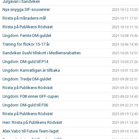
Julgåvan i Sandviken
Nya snygga SIF-souvenirer
2021-10-12 13:23
Rösta på månadens mål
2021-10-11 17:51
Rösta på Publikens Rödväst
2021-10-10 11:10
Ungdom: Femte DM-guldet
2021-10-08 19:46
Träning för flickor 15-17 år
2021-10-06 14:30
Sandviken Sushi tillskott i Medlemsrabatten
2021-10-05 13:51
Ungdom: DM-guld till P14
2021-10-03 21:26
Ungdom: Kamratligan är tillbaka
2021-10-01 12:29
Ungdom: Tredje DM-guldet
2021-09-28 22:51
Rösta på Publikens Rödväst
2021-09-25 12:53
Ungdom: F08 vinner GFF-cupen
2021-09-23 14:45
Ungdom: DM-guld till F06
2021-09-22 21:19
Rösta på Publikens Rödväst
2021-09-19 12:40
Herr: Rösta på Publikens Rödväst
2021-09-11 14:20
Alex Vabö till Future Team-laget
2021-09-10 15:40