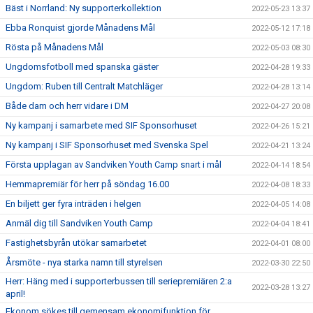
Bäst i Norrland: Ny supporterkollektion
2022-05-23 13:37
Ebba Ronquist gjorde Månadens Mål
2022-05-12 17:18
Rösta på Månadens Mål
2022-05-03 08:30
Ungdomsfotboll med spanska gäster
2022-04-28 19:33
Ungdom: Ruben till Centralt Matchläger
2022-04-28 13:14
Både dam och herr vidare i DM
2022-04-27 20:08
Ny kampanj i samarbete med SIF Sponsorhuset
2022-04-26 15:21
Ny kampanj i SIF Sponsorhuset med Svenska Spel
2022-04-21 13:24
Första upplagan av Sandviken Youth Camp snart i mål
2022-04-14 18:54
Hemmapremiär för herr på söndag 16.00
2022-04-08 18:33
En biljett ger fyra inträden i helgen
2022-04-05 14:08
Anmäl dig till Sandviken Youth Camp
2022-04-04 18:41
Fastighetsbyrån utökar samarbetet
2022-04-01 08:00
Årsmöte - nya starka namn till styrelsen
2022-03-30 22:50
Herr: Häng med i supporterbussen till seriepremiären 2:a
2022-03-28 13:27
april!
Ekonom sökes till gemensam ekonomifunktion för