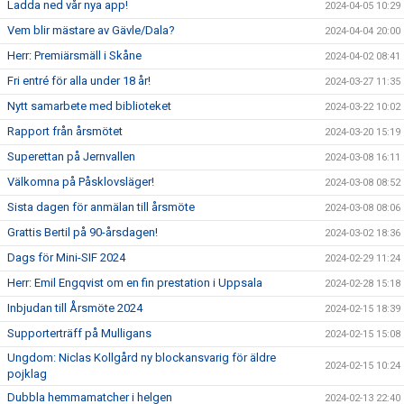
Ladda ned vår nya app!
2024-04-05 10:29
Vem blir mästare av Gävle/Dala?
2024-04-04 20:00
Herr: Premiärsmäll i Skåne
2024-04-02 08:41
Fri entré för alla under 18 år!
2024-03-27 11:35
Nytt samarbete med biblioteket
2024-03-22 10:02
Rapport från årsmötet
2024-03-20 15:19
Superettan på Jernvallen
2024-03-08 16:11
Välkomna på Påsklovsläger!
2024-03-08 08:52
Sista dagen för anmälan till årsmöte
2024-03-08 08:06
Grattis Bertil på 90-årsdagen!
2024-03-02 18:36
Dags för Mini-SIF 2024
2024-02-29 11:24
Herr: Emil Engqvist om en fin prestation i Uppsala
2024-02-28 15:18
Inbjudan till Årsmöte 2024
2024-02-15 18:39
Supporterträff på Mulligans
2024-02-15 15:08
Ungdom: Niclas Kollgård ny blockansvarig för äldre
2024-02-15 10:24
pojklag
Dubbla hemmamatcher i helgen
2024-02-13 22:40