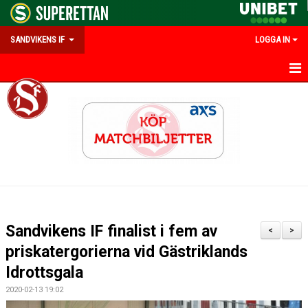
SANDVIKENS IF
LOGGA IN
HEM
OM SANDVIKENS IF
KALENDER
MATCHER
INFO UNGDOM
Sandvikens IF finalist i fem av
<
>
#FRAMTIDSSUPPORTER
priskatergorierna vid Gästriklands
Idrottsgala
PARTNERS & MEDLEMSERBJUDANDEN
2020-02-13 19:02
EMILIAS MINNESFOND