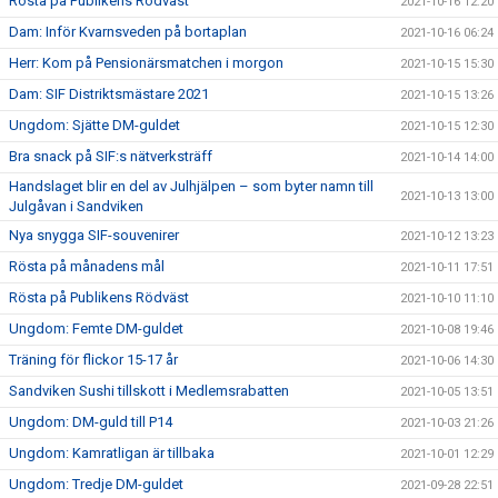
Rösta på Publikens Rödväst
2021-10-16 12:20
Dam: Inför Kvarnsveden på bortaplan
2021-10-16 06:24
Herr: Kom på Pensionärsmatchen i morgon
2021-10-15 15:30
Dam: SIF Distriktsmästare 2021
2021-10-15 13:26
Ungdom: Sjätte DM-guldet
2021-10-15 12:30
Bra snack på SIF:s nätverksträff
2021-10-14 14:00
Handslaget blir en del av Julhjälpen – som byter namn till
2021-10-13 13:00
Julgåvan i Sandviken
Nya snygga SIF-souvenirer
2021-10-12 13:23
Rösta på månadens mål
2021-10-11 17:51
Rösta på Publikens Rödväst
2021-10-10 11:10
Ungdom: Femte DM-guldet
2021-10-08 19:46
Träning för flickor 15-17 år
2021-10-06 14:30
Sandviken Sushi tillskott i Medlemsrabatten
2021-10-05 13:51
Ungdom: DM-guld till P14
2021-10-03 21:26
Ungdom: Kamratligan är tillbaka
2021-10-01 12:29
Ungdom: Tredje DM-guldet
2021-09-28 22:51