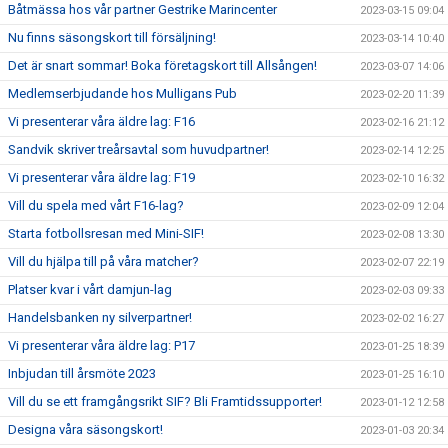
Båtmässa hos vår partner Gestrike Marincenter
2023-03-15 09:04
Nu finns säsongskort till försäljning!
2023-03-14 10:40
Det är snart sommar! Boka företagskort till Allsången!
2023-03-07 14:06
Medlemserbjudande hos Mulligans Pub
2023-02-20 11:39
Vi presenterar våra äldre lag: F16
2023-02-16 21:12
Sandvik skriver treårsavtal som huvudpartner!
2023-02-14 12:25
Vi presenterar våra äldre lag: F19
2023-02-10 16:32
Vill du spela med vårt F16-lag?
2023-02-09 12:04
Starta fotbollsresan med Mini-SIF!
2023-02-08 13:30
Vill du hjälpa till på våra matcher?
2023-02-07 22:19
Platser kvar i vårt damjun-lag
2023-02-03 09:33
Handelsbanken ny silverpartner!
2023-02-02 16:27
Vi presenterar våra äldre lag: P17
2023-01-25 18:39
Inbjudan till årsmöte 2023
2023-01-25 16:10
Vill du se ett framgångsrikt SIF? Bli Framtidssupporter!
2023-01-12 12:58
Designa våra säsongskort!
2023-01-03 20:34