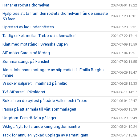
Här är er rödvita drömelva!
2024-08-01 19:22
Hjälp oss att ta fram den rödvita drömelvan från de senaste
2024-07-23 13:01
50 åren
Uppstart av lag under hösten
2024-07-23 09:31
Ta dig enkelt mellan Trebo och Jernvallen!
2024-07-22 17:14
Klart med motstånd i Svenska Cupen
2024-07-09 13:59
SIF möter Carola på lördag
2024-07-04 19:51
Sommarstängt på kansliet
2024-07-02 11:55
Alma Johnsson mottagare av stipendiet till Emilia Berghs
2024-06-29 18:47
minne
Vi söker säljare till marknad på heltid
2024-06-28 12:33
Två SIF:are till Rikslägret
2024-06-11 14:17
Boka in en derbyfest på både Vallen och i Trebo
2024-06-04 22:47
Passa på att anmäla till vårt sommarläger!
2024-06-03 13:39
Ungdom: Fem rödvita på läger
2024-05-29 09:49
Viktigt: Nytt förfarande kring ungdomsentré
2024-05-24 10:24
Tack för ännu en lyckad upplaga av Kamratligan!
2024-05-17 13:36