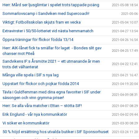
Herr: Mård ser ljusglimtar i spelet trots tappade poäng
2021-05-08 18:54
Sommarlovscamp i Sandviken med Supercoach!
2021-05-06
Viktigt: Fotbollsskolan skjuts fram en vecka
2021-05-04 10:07
Extravinster i 50/50-lotteriet vid nästa hemmamatch
2021-04-27 13:54
Öppna träningar för flickor födda 13/14
2021-04-26 16:54
Herr: AIK-lånet fick ta smällar för laget - Bondes slit gav
2021-04-25 17:49
chanser mot Piteå
Sandvikens IF:s Årsmöte 2021 – ett utmanande år men
2021-04-22 12:41
trots det välhanterat
Många ville spela i SIF:s nya lag
2021-04-21 16:47
Uppstart för flickor och pojkar födda 2014
2021-04-19 20:04
Tävla i Guldfemman med dina egna favoriter i SIF under
2021-04-09 08:31
säsongen och vinn grymma priser!
Herr: Se alla våra matcher i Ettan – stötta SIF!
2021-04-07 08:29
Erik Englund - vår nya kommunikatör
2021-04-02 09:44
Vi söker en kommunikatör
2021-03-30 08:29
50 % höjd ersättning hos utvalda butiker i SIF Sponsorhuset
2021-03-24 11:20