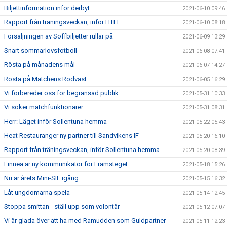
Biljettinformation inför derbyt
2021-06-10 09:46
Rapport från träningsveckan, inför HTFF
2021-06-10 08:18
Försäljningen av Soffbiljetter rullar på
2021-06-09 13:29
Snart sommarlovsfotboll
2021-06-08 07:41
Rösta på månadens mål
2021-06-07 14:27
Rösta på Matchens Rödväst
2021-06-05 16:29
Vi förbereder oss för begränsad publik
2021-05-31 10:33
Vi söker matchfunktionärer
2021-05-31 08:31
Herr: Läget inför Sollentuna hemma
2021-05-22 05:43
Heat Restauranger ny partner till Sandvikens IF
2021-05-20 16:10
Rapport från träningsveckan, inför Sollentuna hemma
2021-05-20 08:39
Linnea är ny kommunikatör för Framsteget
2021-05-18 15:26
Nu är årets Mini-SIF igång
2021-05-15 16:32
Låt ungdomarna spela
2021-05-14 12:45
Stoppa smittan - ställ upp som volontär
2021-05-12 07:07
Vi är glada över att ha med Ramudden som Guldpartner
2021-05-11 12:23