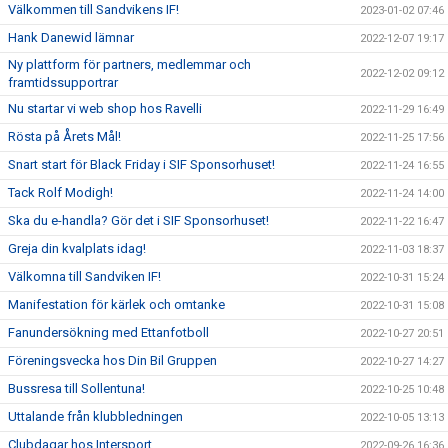
Välkommen till Sandvikens IF!
2023-01-02 07:46
Hank Danewid lämnar
2022-12-07 19:17
Ny plattform för partners, medlemmar och
2022-12-02 09:12
framtidssupportrar
Nu startar vi web shop hos Ravelli
2022-11-29 16:49
Rösta på Årets Mål!
2022-11-25 17:56
Snart start för Black Friday i SIF Sponsorhuset!
2022-11-24 16:55
Tack Rolf Modigh!
2022-11-24 14:00
Ska du e-handla? Gör det i SIF Sponsorhuset!
2022-11-22 16:47
Greja din kvalplats idag!
2022-11-03 18:37
Välkomna till Sandviken IF!
2022-10-31 15:24
Manifestation för kärlek och omtanke
2022-10-31 15:08
Fanundersökning med Ettanfotboll
2022-10-27 20:51
Föreningsvecka hos Din Bil Gruppen
2022-10-27 14:27
Bussresa till Sollentuna!
2022-10-25 10:48
Uttalande från klubbledningen
2022-10-05 13:13
Clubdagar hos Intersport
2022-09-26 16:36