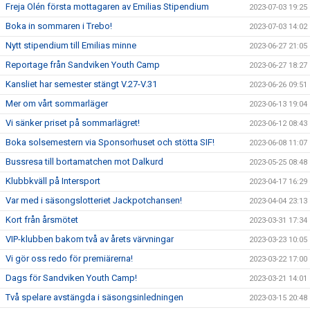
Freja Olén första mottagaren av Emilias Stipendium
2023-07-03 19:25
Boka in sommaren i Trebo!
2023-07-03 14:02
Nytt stipendium till Emilias minne
2023-06-27 21:05
Reportage från Sandviken Youth Camp
2023-06-27 18:27
Kansliet har semester stängt V.27-V.31
2023-06-26 09:51
Mer om vårt sommarläger
2023-06-13 19:04
Vi sänker priset på sommarlägret!
2023-06-12 08:43
Boka solsemestern via Sponsorhuset och stötta SIF!
2023-06-08 11:07
Bussresa till bortamatchen mot Dalkurd
2023-05-25 08:48
Klubbkväll på Intersport
2023-04-17 16:29
Var med i säsongslotteriet Jackpotchansen!
2023-04-04 23:13
Kort från årsmötet
2023-03-31 17:34
VIP-klubben bakom två av årets värvningar
2023-03-23 10:05
Vi gör oss redo för premiärerna!
2023-03-22 17:00
Dags för Sandviken Youth Camp!
2023-03-21 14:01
Två spelare avstängda i säsongsinledningen
2023-03-15 20:48