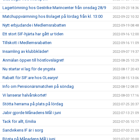
Lagertömning hos Gestrike Marincenter från onsdag 28/9
2022-09-23 18:36
Matchuppvärmning hos Bolaget på lördag från kl. 13:00
2022-09-22 10:32
Nytt erbjudande i Medlemsrabatten
2022-09-19 08:48
Ett stort SIF-hjärta har gått ur tiden
2022-09-16 12:00
Tillskott i Medlemsrabatten
2022-09-16 11:09
Insamling av klubbkläder!
2022-09-07 19:37
Anmälan öppen till höstlovslägret!
2022-08-25 10:29
Nu startar vi lag för de yngsta
2022-08-17 20:43
Rabatt för SIF:are hos OLearys!
2022-08-15 13:06
Info om Pensionärsmatchen på söndag
2022-08-12 08:01
Vi lanserar halvårskortet!
2022-08-03 17:16
Stötta herrarna på plats på lördag
2022-07-25 20:37
Jabir gjorde Månadens Mål i juni
2022-07-13 21:09
Tack för allt, Emilia
2022-07-05 10:17
Sandvikens IF är i sorg
2022-07-03 21:59
Rösta på Månadens Mål i juni
2022-07-02 20:00