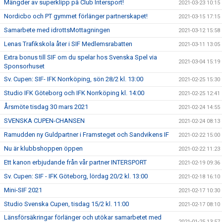
Mängder av superklipp på Club Intersport!
2021-03-23 10:15
Nordicbo och PT gymmet förlänger partnerskapet!
2021-03-15 17:15
Samarbete med idrottsMottagningen
2021-03-12 15:58
Lenas Trafikskola åter i SIF Medlemsrabatten
2021-03-11 13:05
Extra bonus till SIF om du spelar hos Svenska Spel via
2021-03-04 15:19
Sponsorhuset
Sv. Cupen: SIF- IFK Norrköping, sön 28/2 kl. 13:00
2021-02-25 15:30
Studio IFK Göteborg och IFK Norrköping kl. 14:00
2021-02-25 12:41
Årsmöte tisdag 30 mars 2021
2021-02-24 14:55
SVENSKA CUPEN-CHANSEN
2021-02-24 08:13
Ramudden ny Guldpartner i Framsteget och Sandvikens IF
2021-02-22 15:00
Nu är klubbshoppen öppen
2021-02-22 11:23
Ett kanon erbjudande från vår partner INTERSPORT
2021-02-19 09:36
Sv. Cupen: SIF - IFK Göteborg, lördag 20/2 kl. 13:00
2021-02-18 16:10
Mini-SIF 2021
2021-02-17 10:30
Studio Svenska Cupen, tisdag 15/2 kl. 11:00
2021-02-17 08:10
Länsförsäkringar förlänger och utökar samarbetet med
2021-01-25 13:57