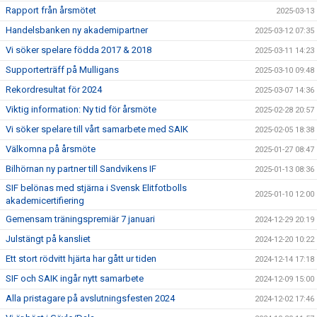
Rapport från årsmötet
2025-03-13
Handelsbanken ny akademipartner
2025-03-12 07:35
Vi söker spelare födda 2017 & 2018
2025-03-11 14:23
Supporterträff på Mulligans
2025-03-10 09:48
Rekordresultat för 2024
2025-03-07 14:36
Viktig information: Ny tid för årsmöte
2025-02-28 20:57
Vi söker spelare till vårt samarbete med SAIK
2025-02-05 18:38
Välkomna på årsmöte
2025-01-27 08:47
Bilhörnan ny partner till Sandvikens IF
2025-01-13 08:36
SIF belönas med stjärna i Svensk Elitfotbolls
2025-01-10 12:00
akademicertifiering
Gemensam träningspremiär 7 januari
2024-12-29 20:19
Julstängt på kansliet
2024-12-20 10:22
Ett stort rödvitt hjärta har gått ur tiden
2024-12-14 17:18
SIF och SAIK ingår nytt samarbete
2024-12-09 15:00
Alla pristagare på avslutningsfesten 2024
2024-12-02 17:46