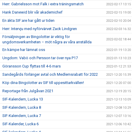
Herr: Gabrielsson mot Falk i extra träningsmatch
2022-02-17 13:15
Hank Danewid blir vår akademichef
2022-02-15 19:00
En äkta SIF:are har gått ur tiden
2022-02-10 20:04
Herr: Intervju med nyförvärvet Zack Lindgren
2022-02-03 16:32
Försäljningen av Bingolotter är viktig för
2022-02-02 18:44
ungdomsverkamheten – möt några av våra anställda
En kämpe har lämnat oss
2022-01-19 13:20
Ungdom: Vabö och Persson tar över nya P17
2022-01-13 10:23
Göransson Cup flyttas till 4-6 mars
2022-01-12 21:53
Sandegårds förlänger avtal och Medlemsrabatt för 2022
2021-12-20 15:39
Köp dina Bingolotter av SIF till uppesittarkvällen!
2021-12-20 07:00
Reportage från Julgåvan 2021
2021-12-19 20:15
SIF-Kalendern, Lucka 13
2021-12-13 10:09
SIF-Kalendern, Lucka 8
2021-12-08 10:29
SIF-Kalendern, Lucka 7
2021-12-07 13:16
SIF-Kalender, Lucka 6
2021-12-06 10:42