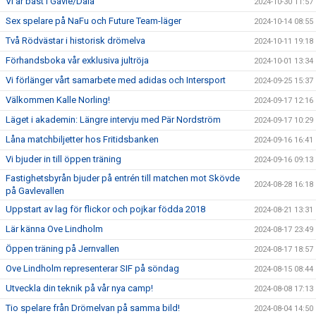
Vi är bäst i Gävle/Dala
2024-10-30 11:57
Sex spelare på NaFu och Future Team-läger
2024-10-14 08:55
Två Rödvästar i historisk drömelva
2024-10-11 19:18
Förhandsboka vår exklusiva jultröja
2024-10-01 13:34
Vi förlänger vårt samarbete med adidas och Intersport
2024-09-25 15:37
Välkommen Kalle Norling!
2024-09-17 12:16
Läget i akademin: Längre intervju med Pär Nordström
2024-09-17 10:29
Låna matchbiljetter hos Fritidsbanken
2024-09-16 16:41
Vi bjuder in till öppen träning
2024-09-16 09:13
Fastighetsbyrån bjuder på entrén till matchen mot Skövde
2024-08-28 16:18
på Gavlevallen
Uppstart av lag för flickor och pojkar födda 2018
2024-08-21 13:31
Lär känna Ove Lindholm
2024-08-17 23:49
Öppen träning på Jernvallen
2024-08-17 18:57
Ove Lindholm representerar SIF på söndag
2024-08-15 08:44
Utveckla din teknik på vår nya camp!
2024-08-08 17:13
Tio spelare från Drömelvan på samma bild!
2024-08-04 14:50