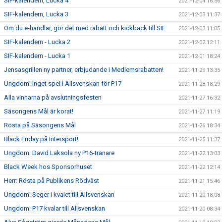
SIF-kalendern, Lucka 4
2021-12-04 16:56
SIF-kalendern, Lucka 3
2021-12-03 11:37
Om du e-handlar, gör det med rabatt och kickback till SIF
2021-12-03 11:05
SIF-kalendern - Lucka 2
2021-12-02 12:11
SIF-kalendern - Lucka 1
2021-12-01 18:24
Jensasgrillen ny partner, erbjudande i Medlemsrabatten!
2021-11-29 13:35
Ungdom: Inget spel i Allsvenskan för P17
2021-11-28 18:29
Alla vinnarna på avslutningsfesten
2021-11-27 16:32
Säsongens Mål är korat!
2021-11-27 11:19
Rösta på Säsongens Mål
2021-11-26 18:34
Black Friday på Intersport!
2021-11-25 11:37
Ungdom: David Laksola ny P16-tränare
2021-11-22 13:03
Black Week hos Sponsorhuset
2021-11-22 12:14
Herr: Rösta på Publikens Rödväst
2021-11-21 15:46
Ungdom: Seger i kvalet till Allsvenskan
2021-11-20 18:08
Ungdom: P17 kvalar till Allsvenskan
2021-11-20 08:34