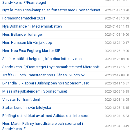
Sandvikens IF/Framsteget
Nytt år, men Triss-kampanjen fortsätter med Sponsorhuset
2021-01-19 13:20
Försäsongsmatcher 2021
2021-01-18 13:00
Nya Bokhandeln i Medlemsrabatten
2021-01-13 11:43
Herr: Bellander förlänger
2021-01-06 19:00
Herr: Hansson blir vår julklapp
2020-12-24 10:17
Herr: Noa Ersa Engberg klar för SIF
2020-12-23 19:00
Sitt inte lottlös i helgerna, köp dina lotter av oss
2020-12-23 08:50
Sandvikens IF/Framsteget i nytt samarbete med Microsoft
2020-12-17 16:07
Träffa SIF och Framsteget hos Diléns v. 51 och 52
2020-12-17 09:50
E-handla julklappar i Julshoppen hos Sponsorhuset
2020-12-11 15:57
Missa inte julkalendern i Sponsorhuset
2020-12-08 16:25
Vi rustar för framtiden!
2020-12-08 16:05
Stefan Lundin i svår bilolycka
2020-12-05 13:15
Förlängt och utökat avtal med Adidas och Intersport
2020-12-04 15:23
Herr: Martin Falk ny huvudtränare och sportchef i
2020-12-04 13:49
Sandvikens IF