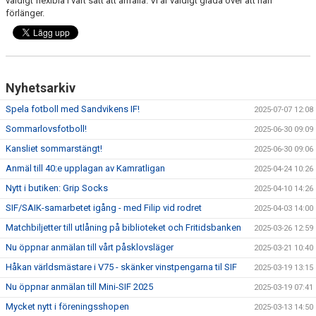
väldigt flexibla i vårt sätt att anfalla. Vi är väldigt glada över att han
förlänger.
Nyhetsarkiv
Spela fotboll med Sandvikens IF!
2025-07-07 12:08
Sommarlovsfotboll!
2025-06-30 09:09
Kansliet sommarstängt!
2025-06-30 09:06
Anmäl till 40:e upplagan av Kamratligan
2025-04-24 10:26
Nytt i butiken: Grip Socks
2025-04-10 14:26
SIF/SAIK-samarbetet igång - med Filip vid rodret
2025-04-03 14:00
Matchbiljetter till utlåning på biblioteket och Fritidsbanken
2025-03-26 12:59
Nu öppnar anmälan till vårt påsklovsläger
2025-03-21 10:40
Håkan världsmästare i V75 - skänker vinstpengarna til SIF
2025-03-19 13:15
Nu öppnar anmälan till Mini-SIF 2025
2025-03-19 07:41
Mycket nytt i föreningsshopen
2025-03-13 14:50