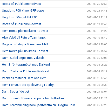
Rösta på Publikens Rödväst
2021-09-25 12:53
Ungdom: F08 vinner GFF-cupen
2021-09-23 14:45
Ungdom: DM-guld till F06
2021-09-22 21:19
Rösta på Publikens Rödväst
2021-09-19 12:40
Herr: Rösta på Publikens Rödväst
2021-09-11 14:20
Alex Vabö till Future Team-laget
2021-09-10 15:40
Dags att rösta på Månadens Mål!
2021-09-09 20:00
Herr: Rösta på Publikens Rödväst
2021-09-05 16:52
Dam: Stabil seger mot Vaksala
2021-09-05 13:03
Herr: Inför toppmötet med Dalkurd
2021-09-05 08:22
Dam: Rösta på Publikens Rödväst
2021-09-04 15:11
Veckans matcher Dam och Herr
2021-08-31 17:40
Herr: Förlust trots spelövertag i derbyt
2021-08-30 08:32
Dam: Seger i derbyt
2021-08-29 13:07
Dam: Jonnah Tönners tar paus från fotbollen
2021-08-25 21:23
Dam: Teambuilding hos Sportcentralen i Högbo Bruk
2021-08-25 17:25