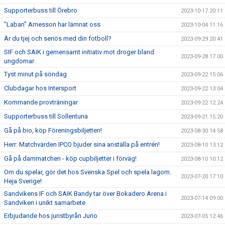
Supporterbuss till Örebro
2023-10-17 20:11
"Laban" Arnesson har lämnat oss
2023-10-04 11:16
Är du tjej och seriös med din fotboll?
2023-09-29 20:41
SIF och SAIK i gemensamt initiativ mot droger bland
2023-09-28 17:00
ungdomar
Tyst minut på söndag
2023-09-22 15:06
Clubdagar hos Intersport
2023-09-22 13:04
Kommande provträningar
2023-09-22 12:24
Supporterbuss till Sollentuna
2023-09-21 15:20
Gå på bio, köp Föreningsbiljetten!
2023-08-30 14:58
Herr: Matchvärden IPCO bjuder sina anställa på entrén!
2023-08-10 13:12
Gå på dammatchen - köp cupbiljetter i förväg!
2023-08-10 10:12
Om du spelar, gör det hos Svenska Spel och spela lagom.
2023-07-20 17:10
Heja Sverige!
Sandvikens IF och SAIK Bandy tar över Bokadero Arena i
2023-07-14 09:00
Sandviken i unikt samarbete
Erbjudande hos juristbyrån Jurio
2023-07-05 12:46