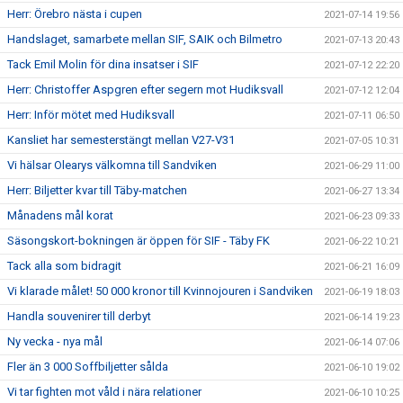
Herr: Örebro nästa i cupen
2021-07-14 19:56
Handslaget, samarbete mellan SIF, SAIK och Bilmetro
2021-07-13 20:43
Tack Emil Molin för dina insatser i SIF
2021-07-12 22:20
Herr: Christoffer Aspgren efter segern mot Hudiksvall
2021-07-12 12:04
Herr: Inför mötet med Hudiksvall
2021-07-11 06:50
Kansliet har semesterstängt mellan V27-V31
2021-07-05 10:31
Vi hälsar Olearys välkomna till Sandviken
2021-06-29 11:00
Herr: Biljetter kvar till Täby-matchen
2021-06-27 13:34
Månadens mål korat
2021-06-23 09:33
Säsongskort-bokningen är öppen för SIF - Täby FK
2021-06-22 10:21
Tack alla som bidragit
2021-06-21 16:09
Vi klarade målet! 50 000 kronor till Kvinnojouren i Sandviken
2021-06-19 18:03
Handla souvenirer till derbyt
2021-06-14 19:23
Ny vecka - nya mål
2021-06-14 07:06
Fler än 3 000 Soffbiljetter sålda
2021-06-10 19:02
Vi tar fighten mot våld i nära relationer
2021-06-10 10:25