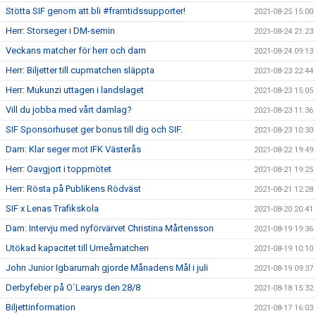
Stötta SIF genom att bli #framtidssupporter!
2021-08-25 15:00
Herr: Storseger i DM-semin
2021-08-24 21:23
Veckans matcher för herr och dam
2021-08-24 09:13
Herr: Biljetter till cupmatchen släppta
2021-08-23 22:44
Herr: Mukunzi uttagen i landslaget
2021-08-23 15:05
Vill du jobba med vårt damlag?
2021-08-23 11:36
SIF Sponsorhuset ger bonus till dig och SIF.
2021-08-23 10:30
Dam: Klar seger mot IFK Västerås
2021-08-22 19:49
Herr: Oavgjort i toppmötet
2021-08-21 19:25
Herr: Rösta på Publikens Rödväst
2021-08-21 12:28
SIF x Lenas Trafikskola
2021-08-20 20:41
Dam: Intervju med nyförvärvet Christina Mårtensson
2021-08-19 19:36
Utökad kapacitet till Umeåmatchen
2021-08-19 10:10
John Junior Igbarumah gjorde Månadens Mål i juli
2021-08-19 09:37
Derbyfeber på O´Learys den 28/8
2021-08-18 15:32
Biljettinformation
2021-08-17 16:03