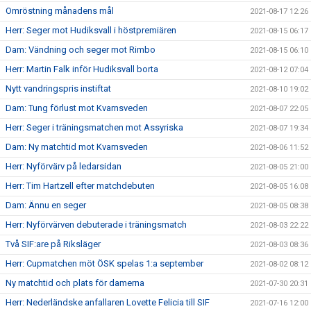
Omröstning månadens mål
2021-08-17 12:26
Herr: Seger mot Hudiksvall i höstpremiären
2021-08-15 06:17
Dam: Vändning och seger mot Rimbo
2021-08-15 06:10
Herr: Martin Falk inför Hudiksvall borta
2021-08-12 07:04
Nytt vandringspris instiftat
2021-08-10 19:02
Dam: Tung förlust mot Kvarnsveden
2021-08-07 22:05
Herr: Seger i träningsmatchen mot Assyriska
2021-08-07 19:34
Dam: Ny matchtid mot Kvarnsveden
2021-08-06 11:52
Herr: Nyförvärv på ledarsidan
2021-08-05 21:00
Herr: Tim Hartzell efter matchdebuten
2021-08-05 16:08
Dam: Ännu en seger
2021-08-05 08:38
Herr: Nyförvärven debuterade i träningsmatch
2021-08-03 22:22
Två SIF:are på Riksläger
2021-08-03 08:36
Herr: Cupmatchen möt ÖSK spelas 1:a september
2021-08-02 08:12
Ny matchtid och plats för damerna
2021-07-30 20:31
Herr: Nederländske anfallaren Lovette Felicia till SIF
2021-07-16 12:00