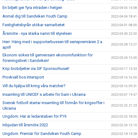
En biljett ger fyra inträden i helgen
2022-04-05 14:08
Anmäl dig till Sandviken Youth Camp
2022-04-04 18:41
Fastighetsbyrån utökar samarbetet
2022-04-01 08:00
Årsmöte - nya starka namn till styrelsen
2022-03-30 22:50
Herr: Häng med i supporterbussen till seriepremiären 2:a
2022-03-28 13:27
april!
Ekonom sökes till gemensam ekonomifunktion för
2022-03-24 15:00
föreningslivet i Sandviken!
Köp biobiljetter via SIF Sponsorhuset!
2022-03-17 13:33
Provkväll hos Intersport
2022-03-16 16:50
Vill du hjälpa till kring våra matcher?
2022-03-16 09:31
Insamling till UNICEF:s arbete för barn i Ukraina
2022-03-07 19:47
Svensk fotboll startar insamling till förmån för krigsoffer i
2022-02-25 21:23
Ukraina
Ungdom: Här är ledarstaben för P19
2022-02-25 18:05
Inbjudan till årsmöte 2022
2022-02-24 15:10
Ungdom: Premiär för Sandviken Youth Camp
2022-02-18 19:28