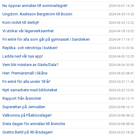
Nu öppnar anmälan till sommarlägret!
2024-05-07 14:29
Ungdom: Axelsson Bergström till Bosön
2024-04-29 19:33
Kom rödvit till derbyt!
2024-04-24 12:22
Vi utökar vår lägerverksamhet
2024-04-18 13:02
Fri entré för alla som går på gymnasiet i Sandviken
2024-04-17 14:17
Replika- och retrotröja i butiken!
2024-04-10 20:56
Ladda ned vår nya app!
2024-04-05 10:29
Vem blir mästare av Gävle/Dala?
2024-04-04 20:00
Herr: Premiärsmäll i Skåne
2024-04-02 08:41
Fri entré för alla under 18 år!
2024-03-27 11:35
Nytt samarbete med biblioteket
2024-03-22 10:02
Rapport från årsmötet
2024-03-20 15:19
Superettan på Jernvallen
2024-03-08 16:11
Välkomna på Påsklovsläger!
2024-03-08 08:52
Sista dagen för anmälan till årsmöte
2024-03-08 08:06
Grattis Bertil på 90-årsdagen!
2024-03-02 18:36