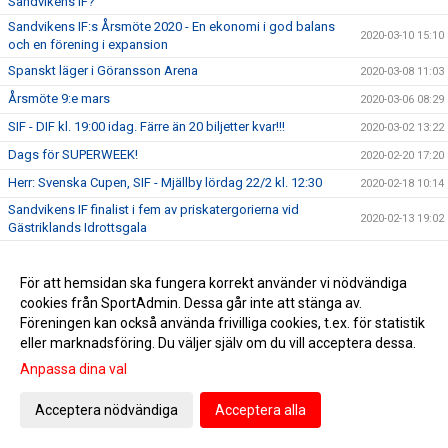
Sandvikens IF?
Sandvikens IF:s Årsmöte 2020 - En ekonomi i god balans
2020-03-10 15:10
och en förening i expansion
Spanskt läger i Göransson Arena
2020-03-08 11:03
Årsmöte 9:e mars
2020-03-06 08:29
SIF - DIF kl. 19:00 idag. Färre än 20 biljetter kvar!!!
2020-03-02 13:22
Dags för SUPERWEEK!
2020-02-20 17:20
Herr: Svenska Cupen, SIF - Mjällby lördag 22/2 kl. 12:30
2020-02-18 10:14
Sandvikens IF finalist i fem av priskatergorierna vid
2020-02-13 19:02
Gästriklands Idrottsgala
Föreningsdagar på Intersport 17-23 februari
2020-02-13 12:41
Välkomna på Sandvikens IF:s årsmöte 9 mars
För att hemsidan ska fungera korrekt använder vi nödvändiga
2020-02-12 11:54
cookies från SportAdmin. Dessa går inte att stänga av.
Säsongskort 2020 Dam och Herr är nu tillgängliga.
2020-02-12 11:03
Föreningen kan också använda frivilliga cookies, t.ex. för statistik
Håkan Larsson ansluter till Sandvikens IF – Framsteget.
2020-02-04 11:20
eller marknadsföring. Du väljer själv om du vill acceptera dessa.
Ungdomsakademin belönas för sitt hårda arbete!
2020-01-31 14:22
Anpassa dina val
Spelschema för dam och herr är släppt!
2020-01-25 12:18
Acceptera nödvändiga
Acceptera alla
Göransson Cup!
2020-01-24 11:44