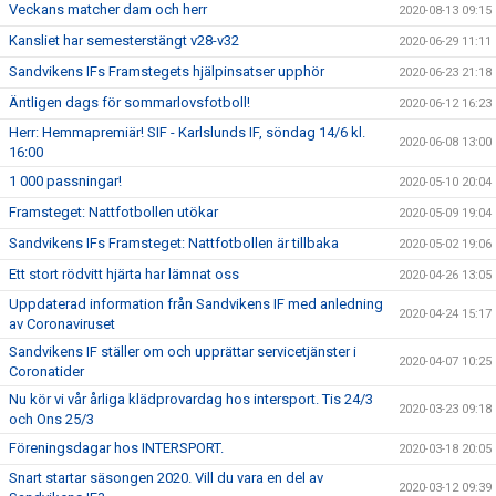
Veckans matcher dam och herr
2020-08-13 09:15
Kansliet har semesterstängt v28-v32
2020-06-29 11:11
Sandvikens IFs Framstegets hjälpinsatser upphör
2020-06-23 21:18
Äntligen dags för sommarlovsfotboll!
2020-06-12 16:23
Herr: Hemmapremiär! SIF - Karlslunds IF, söndag 14/6 kl.
2020-06-08 13:00
16:00
1 000 passningar!
2020-05-10 20:04
Framsteget: Nattfotbollen utökar
2020-05-09 19:04
Sandvikens IFs Framsteget: Nattfotbollen är tillbaka
2020-05-02 19:06
Ett stort rödvitt hjärta har lämnat oss
2020-04-26 13:05
Uppdaterad information från Sandvikens IF med anledning
2020-04-24 15:17
av Coronaviruset
Sandvikens IF ställer om och upprättar servicetjänster i
2020-04-07 10:25
Coronatider
Nu kör vi vår årliga klädprovardag hos intersport. Tis 24/3
2020-03-23 09:18
och Ons 25/3
Föreningsdagar hos INTERSPORT.
2020-03-18 20:05
Snart startar säsongen 2020. Vill du vara en del av
2020-03-12 09:39