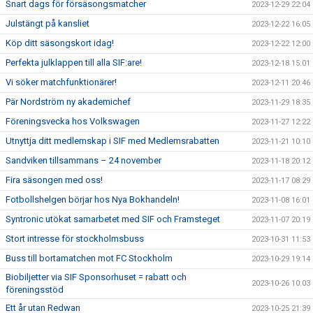
Snart dags för försäsongsmatcher
2023-12-29 22:04
Julstängt på kansliet
2023-12-22 16:05
Köp ditt säsongskort idag!
2023-12-22 12:00
Perfekta julklappen till alla SIF:are!
2023-12-18 15:01
Vi söker matchfunktionärer!
2023-12-11 20:46
Pär Nordström ny akademichef
2023-11-29 18:35
Föreningsvecka hos Volkswagen
2023-11-27 12:22
Utnyttja ditt medlemskap i SIF med Medlemsrabatten
2023-11-21 10:10
Sandviken tillsammans – 24 november
2023-11-18 20:12
Fira säsongen med oss!
2023-11-17 08:29
Fotbollshelgen börjar hos Nya Bokhandeln!
2023-11-08 16:01
Syntronic utökat samarbetet med SIF och Framsteget
2023-11-07 20:19
Stort intresse för stockholmsbuss
2023-10-31 11:53
Buss till bortamatchen mot FC Stockholm
2023-10-29 19:14
Biobiljetter via SIF Sponsorhuset = rabatt och
2023-10-26 10:03
föreningsstöd
Ett år utan Redwan
2023-10-25 21:39