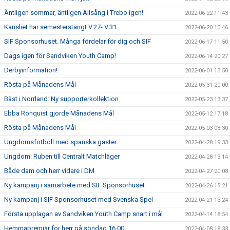
Äntligen sommar, äntligen Allsång i Trebo igen!
2022-06-22 11:43
Kansliet har semesterstängt V.27- V.31
2022-06-20 10:46
SIF Sponsorhuset. Många fördelar för dig och SIF
2022-06-17 11:50
Dags igen för Sandviken Youth Camp!
2022-06-14 20:27
Derbyinformation!
2022-06-01 13:50
Rösta på Månadens Mål
2022-05-31 20:00
Bäst i Norrland: Ny supporterkollektion
2022-05-23 13:37
Ebba Ronquist gjorde Månadens Mål
2022-05-12 17:18
Rösta på Månadens Mål
2022-05-03 08:30
Ungdomsfotboll med spanska gäster
2022-04-28 19:33
Ungdom: Ruben till Centralt Matchläger
2022-04-28 13:14
Både dam och herr vidare i DM
2022-04-27 20:08
Ny kampanj i samarbete med SIF Sponsorhuset
2022-04-26 15:21
Ny kampanj i SIF Sponsorhuset med Svenska Spel
2022-04-21 13:24
Första upplagan av Sandviken Youth Camp snart i mål
2022-04-14 18:54
Hemmapremiär för herr på söndag 16.00
2022-04-08 18:33