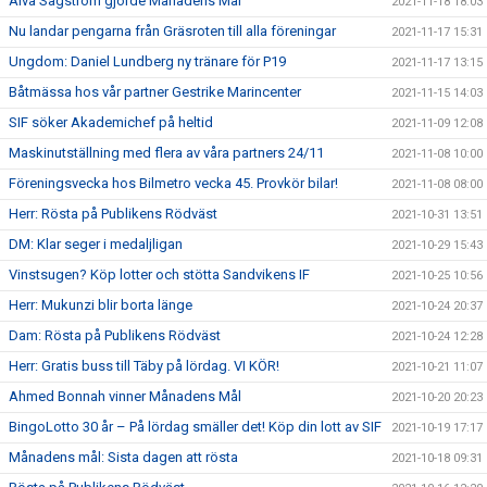
Alva Sågström gjorde Månadens Mål
2021-11-18 18:03
Nu landar pengarna från Gräsroten till alla föreningar
2021-11-17 15:31
Ungdom: Daniel Lundberg ny tränare för P19
2021-11-17 13:15
Båtmässa hos vår partner Gestrike Marincenter
2021-11-15 14:03
SIF söker Akademichef på heltid
2021-11-09 12:08
Maskinutställning med flera av våra partners 24/11
2021-11-08 10:00
Föreningsvecka hos Bilmetro vecka 45. Provkör bilar!
2021-11-08 08:00
Herr: Rösta på Publikens Rödväst
2021-10-31 13:51
DM: Klar seger i medaljligan
2021-10-29 15:43
Vinstsugen? Köp lotter och stötta Sandvikens IF
2021-10-25 10:56
Herr: Mukunzi blir borta länge
2021-10-24 20:37
Dam: Rösta på Publikens Rödväst
2021-10-24 12:28
Herr: Gratis buss till Täby på lördag. VI KÖR!
2021-10-21 11:07
Ahmed Bonnah vinner Månadens Mål
2021-10-20 20:23
BingoLotto 30 år – På lördag smäller det! Köp din lott av SIF
2021-10-19 17:17
Månadens mål: Sista dagen att rösta
2021-10-18 09:31