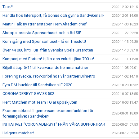
Tack!!
2020-12-02 12:15
Handla hos Intersport, få bonus och gynna Sandvikens IF
2020-12-01 14:08
Martin Falk ny i tränarstaben Herr/Akademichef
2020-11-30 16:23
Shoppa loss via Sponsorhuset och stöd SIF
2020-11-27 09:28
Kom igång med Sponsorhuset - få en Trisslott!
2020-11-13 09:30
Över 44 000 kr till SIF från Svenska Spels Gräsroten
2020-11-13 09:10
Kampanj med Fortum! Hjälp oss enkelt tjäna 700 kr!
2020-11-11 11:38
Biljettsläpp 5/11 till kvarvarande hemmamatcher
2020-11-05 09:01
Föreningsvecka. Provkör bil hos vår partner Bilmetro
2020-11-02 14:10
Fyra DM-bucklor till Sandvikens IF 2020
2020-10-20 10:32
CORONADERBYT GAV 33 502.-
2020-10-07 13:55
Herr: Matchen mot Team TG är uppskjuten
2020-10-03 11:47
Ekonom sökes till gemensam ekonomifunktion för
2020-08-31 18:09
föreningslivet i Sandviken!
INITIATIVET "CORONADERBYT" FRÅN VÅRA SUPPORTRAR
2020-08-24 07:53
Helgens matcher!
2020-08-17 09:50