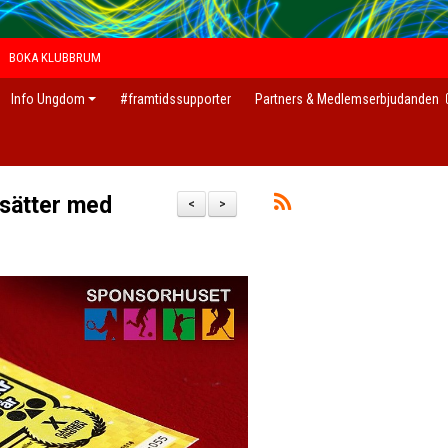
BOKA KLUBBRUM
Info Ungdom
#framtidssupporter
Partners & Medlemserbjudanden
tsätter med
<
>