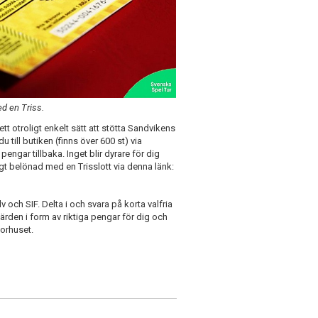
ed en Triss.
t otroligt enkelt sätt att stötta Sandvikens
u till butiken (finns över 600 st) via
ngar tillbaka. Inget blir dyrare för dig
t belönad med en Trisslott via denna länk:
v och SIF. Delta i och svara på korta valfria
en i form av riktiga pengar för dig och
sorhuset.