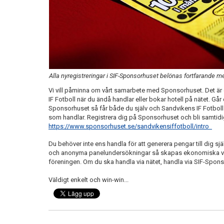
Alla nyregistreringar i SIF-Sponsorhuset belönas fortfarande m
Vi vill påminna om vårt samarbete med Sponsorhuset. Det är et
IF Fotboll när du ändå handlar eller bokar hotell på nätet. Går d
Sponsorhuset så får både du själv och Sandvikens IF Fotboll pe
som handlar. Registrera dig på Sponsorhuset och bli samtidig
https://www.sponsorhuset.se/sandvikensiffotboll/intro
Du behöver inte ens handla för att generera pengar till dig själ
och anonyma panelundersökningar så skapas ekonomiska värd
föreningen. Om du ska handla via nätet, handla via SIF-Spon
Väldigt enkelt och win-win...