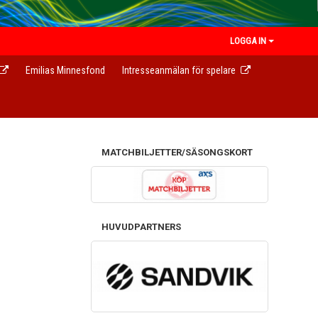
LOGGA IN
Emilias Minnesfond
Intresseanmälan för spelare
MATCHBILJETTER/SÄSONGSKORT
HUVUDPARTNERS