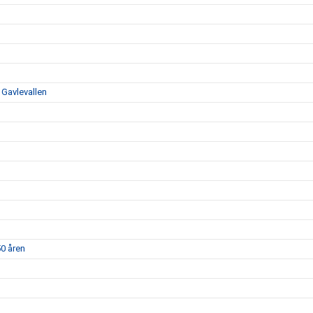
 Gavlevallen
50 åren