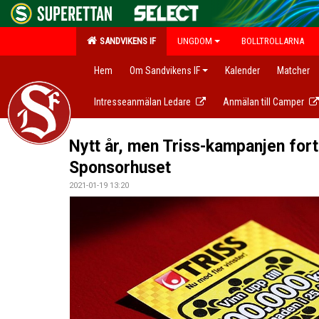
SANDVIKENS IF
UNGDOM
BOLLTROLLARNA
Hem
Om Sandvikens IF
Kalender
Matcher
Intresseanmälan Ledare
Anmälan till Camper
Nytt år, men Triss-kampanjen for
Sponsorhuset
2021-01-19 13:20