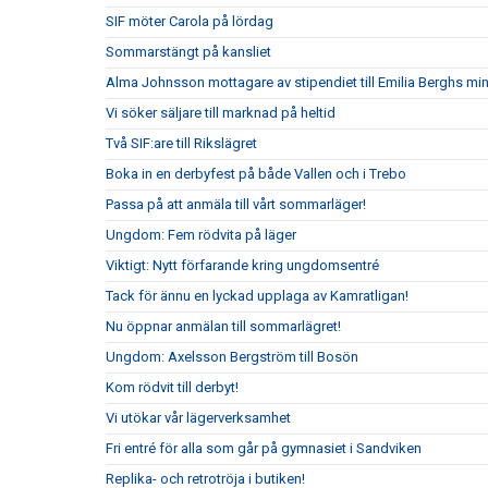
SIF möter Carola på lördag
Sommarstängt på kansliet
Alma Johnsson mottagare av stipendiet till Emilia Berghs mi
Vi söker säljare till marknad på heltid
Två SIF:are till Rikslägret
Boka in en derbyfest på både Vallen och i Trebo
Passa på att anmäla till vårt sommarläger!
Ungdom: Fem rödvita på läger
Viktigt: Nytt förfarande kring ungdomsentré
Tack för ännu en lyckad upplaga av Kamratligan!
Nu öppnar anmälan till sommarlägret!
Ungdom: Axelsson Bergström till Bosön
Kom rödvit till derbyt!
Vi utökar vår lägerverksamhet
Fri entré för alla som går på gymnasiet i Sandviken
Replika- och retrotröja i butiken!