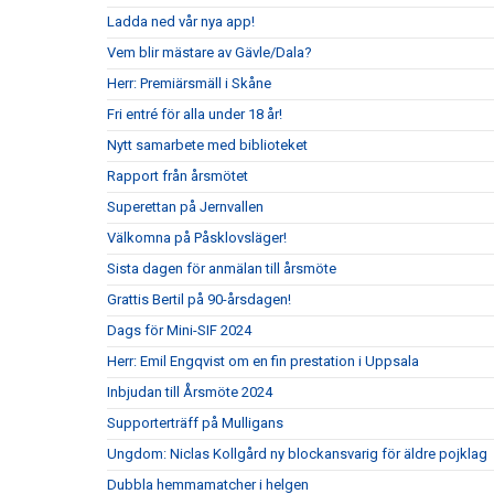
Ladda ned vår nya app!
Vem blir mästare av Gävle/Dala?
Herr: Premiärsmäll i Skåne
Fri entré för alla under 18 år!
Nytt samarbete med biblioteket
Rapport från årsmötet
Superettan på Jernvallen
Välkomna på Påsklovsläger!
Sista dagen för anmälan till årsmöte
Grattis Bertil på 90-årsdagen!
Dags för Mini-SIF 2024
Herr: Emil Engqvist om en fin prestation i Uppsala
Inbjudan till Årsmöte 2024
Supporterträff på Mulligans
Ungdom: Niclas Kollgård ny blockansvarig för äldre pojklag
Dubbla hemmamatcher i helgen