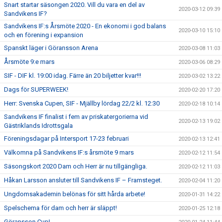
Snart startar säsongen 2020. Vill du vara en del av
2020-03-12 09:39
Sandvikens IF?
Sandvikens IF:s Årsmöte 2020 - En ekonomi i god balans
2020-03-10 15:10
och en förening i expansion
Spanskt läger i Göransson Arena
2020-03-08 11:03
Årsmöte 9:e mars
2020-03-06 08:29
SIF - DIF kl. 19:00 idag. Färre än 20 biljetter kvar!!!
2020-03-02 13:22
Dags för SUPERWEEK!
2020-02-20 17:20
Herr: Svenska Cupen, SIF - Mjällby lördag 22/2 kl. 12:30
2020-02-18 10:14
Sandvikens IF finalist i fem av priskatergorierna vid
2020-02-13 19:02
Gästriklands Idrottsgala
Föreningsdagar på Intersport 17-23 februari
2020-02-13 12:41
Välkomna på Sandvikens IF:s årsmöte 9 mars
2020-02-12 11:54
Säsongskort 2020 Dam och Herr är nu tillgängliga.
2020-02-12 11:03
Håkan Larsson ansluter till Sandvikens IF – Framsteget.
2020-02-04 11:20
Ungdomsakademin belönas för sitt hårda arbete!
2020-01-31 14:22
Spelschema för dam och herr är släppt!
2020-01-25 12:18
Göransson Cup!