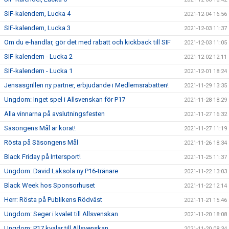
SIF-kalendern, Lucka 4
2021-12-04 16:56
SIF-kalendern, Lucka 3
2021-12-03 11:37
Om du e-handlar, gör det med rabatt och kickback till SIF
2021-12-03 11:05
SIF-kalendern - Lucka 2
2021-12-02 12:11
SIF-kalendern - Lucka 1
2021-12-01 18:24
Jensasgrillen ny partner, erbjudande i Medlemsrabatten!
2021-11-29 13:35
Ungdom: Inget spel i Allsvenskan för P17
2021-11-28 18:29
Alla vinnarna på avslutningsfesten
2021-11-27 16:32
Säsongens Mål är korat!
2021-11-27 11:19
Rösta på Säsongens Mål
2021-11-26 18:34
Black Friday på Intersport!
2021-11-25 11:37
Ungdom: David Laksola ny P16-tränare
2021-11-22 13:03
Black Week hos Sponsorhuset
2021-11-22 12:14
Herr: Rösta på Publikens Rödväst
2021-11-21 15:46
Ungdom: Seger i kvalet till Allsvenskan
2021-11-20 18:08
Ungdom: P17 kvalar till Allsvenskan
2021-11-20 08:34