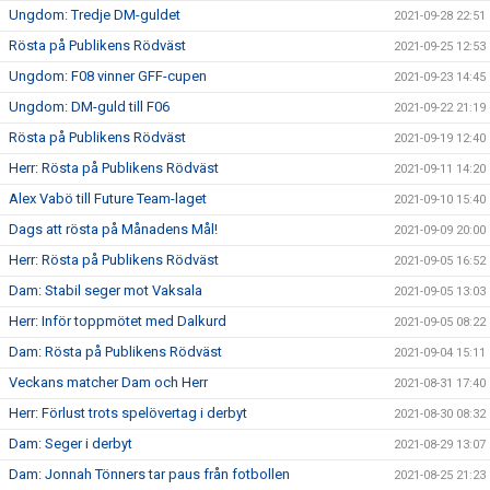
Ungdom: Tredje DM-guldet
2021-09-28 22:51
Rösta på Publikens Rödväst
2021-09-25 12:53
Ungdom: F08 vinner GFF-cupen
2021-09-23 14:45
Ungdom: DM-guld till F06
2021-09-22 21:19
Rösta på Publikens Rödväst
2021-09-19 12:40
Herr: Rösta på Publikens Rödväst
2021-09-11 14:20
Alex Vabö till Future Team-laget
2021-09-10 15:40
Dags att rösta på Månadens Mål!
2021-09-09 20:00
Herr: Rösta på Publikens Rödväst
2021-09-05 16:52
Dam: Stabil seger mot Vaksala
2021-09-05 13:03
Herr: Inför toppmötet med Dalkurd
2021-09-05 08:22
Dam: Rösta på Publikens Rödväst
2021-09-04 15:11
Veckans matcher Dam och Herr
2021-08-31 17:40
Herr: Förlust trots spelövertag i derbyt
2021-08-30 08:32
Dam: Seger i derbyt
2021-08-29 13:07
Dam: Jonnah Tönners tar paus från fotbollen
2021-08-25 21:23