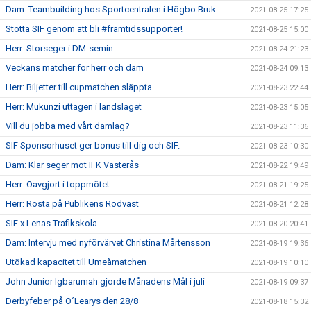
Dam: Teambuilding hos Sportcentralen i Högbo Bruk
2021-08-25 17:25
Stötta SIF genom att bli #framtidssupporter!
2021-08-25 15:00
Herr: Storseger i DM-semin
2021-08-24 21:23
Veckans matcher för herr och dam
2021-08-24 09:13
Herr: Biljetter till cupmatchen släppta
2021-08-23 22:44
Herr: Mukunzi uttagen i landslaget
2021-08-23 15:05
Vill du jobba med vårt damlag?
2021-08-23 11:36
SIF Sponsorhuset ger bonus till dig och SIF.
2021-08-23 10:30
Dam: Klar seger mot IFK Västerås
2021-08-22 19:49
Herr: Oavgjort i toppmötet
2021-08-21 19:25
Herr: Rösta på Publikens Rödväst
2021-08-21 12:28
SIF x Lenas Trafikskola
2021-08-20 20:41
Dam: Intervju med nyförvärvet Christina Mårtensson
2021-08-19 19:36
Utökad kapacitet till Umeåmatchen
2021-08-19 10:10
John Junior Igbarumah gjorde Månadens Mål i juli
2021-08-19 09:37
Derbyfeber på O´Learys den 28/8
2021-08-18 15:32