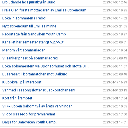
Erbjudande hos juristbyrån Jurio
2023-07-05 12:46
Freja Olén första mottagaren av Emilias Stipendium
2023-07-03 19:25
Boka in sommaren i Trebo!
2023-07-03 14:02
Nytt stipendium till Emilias minne
2023-06-27 21:05
Reportage från Sandviken Youth Camp
2023-06-27 18:27
Kansliet har semester stängt V.27-V.31
2023-06-26 09:51
Mer om vårt sommarläger
2023-06-13 19:04
Vi sänker priset på sommarlägret!
2023-06-12 08:43
Boka solsemestern via Sponsorhuset och stötta SIF!
2023-06-08 11:07
Bussresa till bortamatchen mot Dalkurd
2023-05-25 08:48
Klubbkväll på Intersport
2023-04-17 16:29
Var med i säsongslotteriet Jackpotchansen!
2023-04-04 23:13
Kort från årsmötet
2023-03-31 17:34
VIP-klubben bakom två av årets värvningar
2023-03-23 10:05
Vi gör oss redo för premiärerna!
2023-03-22 17:00
Dags för Sandviken Youth Camp!
2023-03-21 14:01