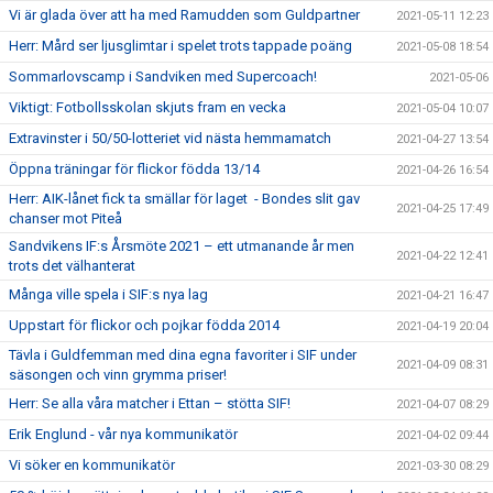
Vi är glada över att ha med Ramudden som Guldpartner
2021-05-11 12:23
Herr: Mård ser ljusglimtar i spelet trots tappade poäng
2021-05-08 18:54
Sommarlovscamp i Sandviken med Supercoach!
2021-05-06
Viktigt: Fotbollsskolan skjuts fram en vecka
2021-05-04 10:07
Extravinster i 50/50-lotteriet vid nästa hemmamatch
2021-04-27 13:54
Öppna träningar för flickor födda 13/14
2021-04-26 16:54
Herr: AIK-lånet fick ta smällar för laget - Bondes slit gav
2021-04-25 17:49
chanser mot Piteå
Sandvikens IF:s Årsmöte 2021 – ett utmanande år men
2021-04-22 12:41
trots det välhanterat
Många ville spela i SIF:s nya lag
2021-04-21 16:47
Uppstart för flickor och pojkar födda 2014
2021-04-19 20:04
Tävla i Guldfemman med dina egna favoriter i SIF under
2021-04-09 08:31
säsongen och vinn grymma priser!
Herr: Se alla våra matcher i Ettan – stötta SIF!
2021-04-07 08:29
Erik Englund - vår nya kommunikatör
2021-04-02 09:44
Vi söker en kommunikatör
2021-03-30 08:29