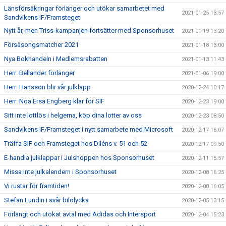
Länsförsäkringar förlänger och utökar samarbetet med
2021-01-25 13:57
Sandvikens IF/Framsteget
Nytt år, men Triss-kampanjen fortsätter med Sponsorhuset
2021-01-19 13:20
Försäsongsmatcher 2021
2021-01-18 13:00
Nya Bokhandeln i Medlemsrabatten
2021-01-13 11:43
Herr: Bellander förlänger
2021-01-06 19:00
Herr: Hansson blir vår julklapp
2020-12-24 10:17
Herr: Noa Ersa Engberg klar för SIF
2020-12-23 19:00
Sitt inte lottlös i helgerna, köp dina lotter av oss
2020-12-23 08:50
Sandvikens IF/Framsteget i nytt samarbete med Microsoft
2020-12-17 16:07
Träffa SIF och Framsteget hos Diléns v. 51 och 52
2020-12-17 09:50
E-handla julklappar i Julshoppen hos Sponsorhuset
2020-12-11 15:57
Missa inte julkalendern i Sponsorhuset
2020-12-08 16:25
Vi rustar för framtiden!
2020-12-08 16:05
Stefan Lundin i svår bilolycka
2020-12-05 13:15
Förlängt och utökat avtal med Adidas och Intersport
2020-12-04 15:23