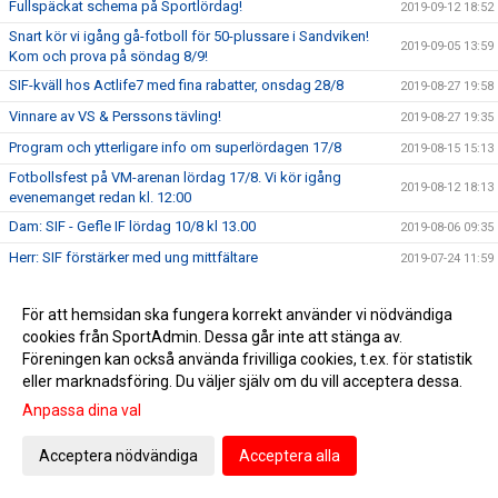
Fullspäckat schema på Sportlördag!
2019-09-12 18:52
Snart kör vi igång gå-fotboll för 50-plussare i Sandviken!
2019-09-05 13:59
Kom och prova på söndag 8/9!
SIF-kväll hos Actlife7 med fina rabatter, onsdag 28/8
2019-08-27 19:58
Vinnare av VS & Perssons tävling!
2019-08-27 19:35
Program och ytterligare info om superlördagen 17/8
2019-08-15 15:13
Fotbollsfest på VM-arenan lördag 17/8. Vi kör igång
2019-08-12 18:13
evenemanget redan kl. 12:00
Dam: SIF - Gefle IF lördag 10/8 kl 13.00
2019-08-06 09:35
Herr: SIF förstärker med ung mittfältare
2019-07-24 11:59
Framsteget: Vykort från fotbollsskola på den spanska
2019-07-15 09:43
kusten
För att hemsidan ska fungera korrekt använder vi nödvändiga
Filmen från Manchester United Soccer School med
cookies från SportAdmin. Dessa går inte att stänga av.
2019-06-26 13:55
Santander Consumer Bank i Sandviken
Föreningen kan också använda frivilliga cookies, t.ex. för statistik
eller marknadsföring. Du väljer själv om du vill acceptera dessa.
Semesterstängt på kansliet
2019-06-20 07:00
Anpassa dina val
Imorgon startar sommmarlovsfotbollen!
2019-06-17 15:31
Biljettinfo SIF-supportrar Gefle IF - SIF 15:e juni Gavlevallen.
Acceptera nödvändiga
Acceptera alla
2019-06-13 10:30
Bussarna fullbokade!
Roni Hajo utsedd till kommunikatör hos Sandvikens IF
2019-06-12 13:35