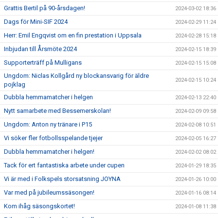
Grattis Bertil på 90-årsdagen!
2024-03-02 18:36
Dags för Mini-SIF 2024
2024-02-29 11:24
Herr: Emil Engqvist om en fin prestation i Uppsala
2024-02-28 15:18
Inbjudan till Årsmöte 2024
2024-02-15 18:39
Supporterträff på Mulligans
2024-02-15 15:08
Ungdom: Niclas Kollgård ny blockansvarig för äldre
2024-02-15 10:24
pojklag
Dubbla hemmamatcher i helgen
2024-02-13 22:40
Nytt samarbete med Bessemerskolan!
2024-02-09 09:58
Ungdom: Anton ny tränare i P15
2024-02-08 10:51
Vi söker fler fotbollsspelande tjejer
2024-02-05 16:27
Dubbla hemmamatcher i helgen!
2024-02-02 08:02
Tack för ert fantastiska arbete under cupen
2024-01-29 18:35
Vi är med i Folkspels storsatsning JOYNA
2024-01-26 10:00
Var med på jubileumssäsongen!
2024-01-16 08:14
Kom ihåg säsongskortet!
2024-01-08 11:38