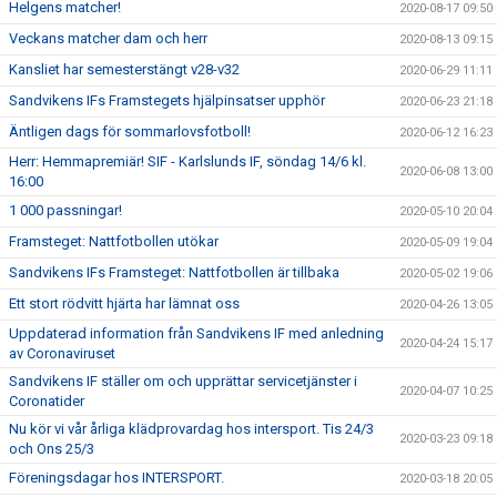
Helgens matcher!
2020-08-17 09:50
Veckans matcher dam och herr
2020-08-13 09:15
Kansliet har semesterstängt v28-v32
2020-06-29 11:11
Sandvikens IFs Framstegets hjälpinsatser upphör
2020-06-23 21:18
Äntligen dags för sommarlovsfotboll!
2020-06-12 16:23
Herr: Hemmapremiär! SIF - Karlslunds IF, söndag 14/6 kl.
2020-06-08 13:00
16:00
1 000 passningar!
2020-05-10 20:04
Framsteget: Nattfotbollen utökar
2020-05-09 19:04
Sandvikens IFs Framsteget: Nattfotbollen är tillbaka
2020-05-02 19:06
Ett stort rödvitt hjärta har lämnat oss
2020-04-26 13:05
Uppdaterad information från Sandvikens IF med anledning
2020-04-24 15:17
av Coronaviruset
Sandvikens IF ställer om och upprättar servicetjänster i
2020-04-07 10:25
Coronatider
Nu kör vi vår årliga klädprovardag hos intersport. Tis 24/3
2020-03-23 09:18
och Ons 25/3
Föreningsdagar hos INTERSPORT.
2020-03-18 20:05