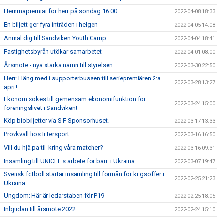
Hemmapremiär för herr på söndag 16.00
2022-04-08 18:33
En biljett ger fyra inträden i helgen
2022-04-05 14:08
Anmäl dig till Sandviken Youth Camp
2022-04-04 18:41
Fastighetsbyrån utökar samarbetet
2022-04-01 08:00
Årsmöte - nya starka namn till styrelsen
2022-03-30 22:50
Herr: Häng med i supporterbussen till seriepremiären 2:a
2022-03-28 13:27
april!
Ekonom sökes till gemensam ekonomifunktion för
2022-03-24 15:00
föreningslivet i Sandviken!
Köp biobiljetter via SIF Sponsorhuset!
2022-03-17 13:33
Provkväll hos Intersport
2022-03-16 16:50
Vill du hjälpa till kring våra matcher?
2022-03-16 09:31
Insamling till UNICEF:s arbete för barn i Ukraina
2022-03-07 19:47
Svensk fotboll startar insamling till förmån för krigsoffer i
2022-02-25 21:23
Ukraina
Ungdom: Här är ledarstaben för P19
2022-02-25 18:05
Inbjudan till årsmöte 2022
2022-02-24 15:10