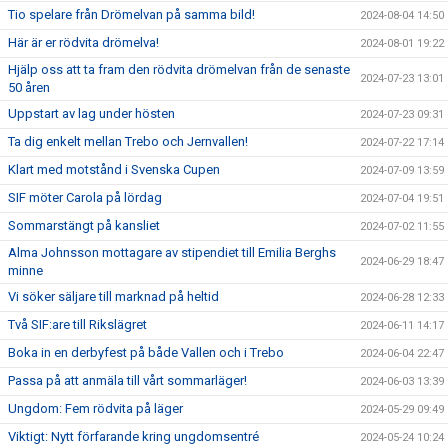
Tio spelare från Drömelvan på samma bild!
2024-08-04 14:50
Här är er rödvita drömelva!
2024-08-01 19:22
Hjälp oss att ta fram den rödvita drömelvan från de senaste
2024-07-23 13:01
50 åren
Uppstart av lag under hösten
2024-07-23 09:31
Ta dig enkelt mellan Trebo och Jernvallen!
2024-07-22 17:14
Klart med motstånd i Svenska Cupen
2024-07-09 13:59
SIF möter Carola på lördag
2024-07-04 19:51
Sommarstängt på kansliet
2024-07-02 11:55
Alma Johnsson mottagare av stipendiet till Emilia Berghs
2024-06-29 18:47
minne
Vi söker säljare till marknad på heltid
2024-06-28 12:33
Två SIF:are till Rikslägret
2024-06-11 14:17
Boka in en derbyfest på både Vallen och i Trebo
2024-06-04 22:47
Passa på att anmäla till vårt sommarläger!
2024-06-03 13:39
Ungdom: Fem rödvita på läger
2024-05-29 09:49
Viktigt: Nytt förfarande kring ungdomsentré
2024-05-24 10:24