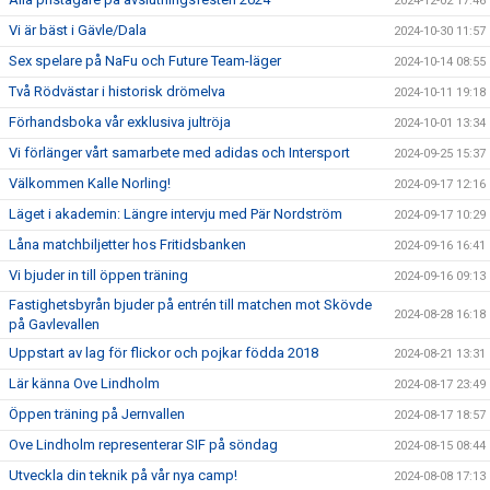
2024-12-02 17:46
Vi är bäst i Gävle/Dala
2024-10-30 11:57
Sex spelare på NaFu och Future Team-läger
2024-10-14 08:55
Två Rödvästar i historisk drömelva
2024-10-11 19:18
Förhandsboka vår exklusiva jultröja
2024-10-01 13:34
Vi förlänger vårt samarbete med adidas och Intersport
2024-09-25 15:37
Välkommen Kalle Norling!
2024-09-17 12:16
Läget i akademin: Längre intervju med Pär Nordström
2024-09-17 10:29
Låna matchbiljetter hos Fritidsbanken
2024-09-16 16:41
Vi bjuder in till öppen träning
2024-09-16 09:13
Fastighetsbyrån bjuder på entrén till matchen mot Skövde
2024-08-28 16:18
på Gavlevallen
Uppstart av lag för flickor och pojkar födda 2018
2024-08-21 13:31
Lär känna Ove Lindholm
2024-08-17 23:49
Öppen träning på Jernvallen
2024-08-17 18:57
Ove Lindholm representerar SIF på söndag
2024-08-15 08:44
Utveckla din teknik på vår nya camp!
2024-08-08 17:13