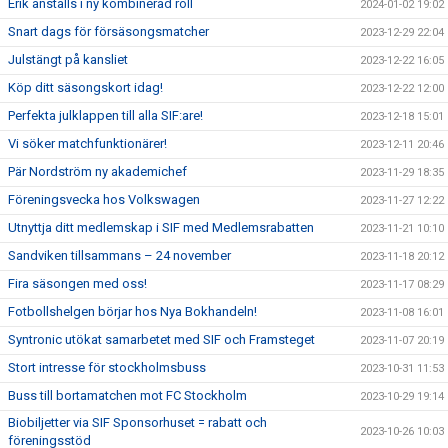
Erik anställs i ny kombinerad roll
2024-01-02 19:02
Snart dags för försäsongsmatcher
2023-12-29 22:04
Julstängt på kansliet
2023-12-22 16:05
Köp ditt säsongskort idag!
2023-12-22 12:00
Perfekta julklappen till alla SIF:are!
2023-12-18 15:01
Vi söker matchfunktionärer!
2023-12-11 20:46
Pär Nordström ny akademichef
2023-11-29 18:35
Föreningsvecka hos Volkswagen
2023-11-27 12:22
Utnyttja ditt medlemskap i SIF med Medlemsrabatten
2023-11-21 10:10
Sandviken tillsammans – 24 november
2023-11-18 20:12
Fira säsongen med oss!
2023-11-17 08:29
Fotbollshelgen börjar hos Nya Bokhandeln!
2023-11-08 16:01
Syntronic utökat samarbetet med SIF och Framsteget
2023-11-07 20:19
Stort intresse för stockholmsbuss
2023-10-31 11:53
Buss till bortamatchen mot FC Stockholm
2023-10-29 19:14
Biobiljetter via SIF Sponsorhuset = rabatt och
2023-10-26 10:03
föreningsstöd