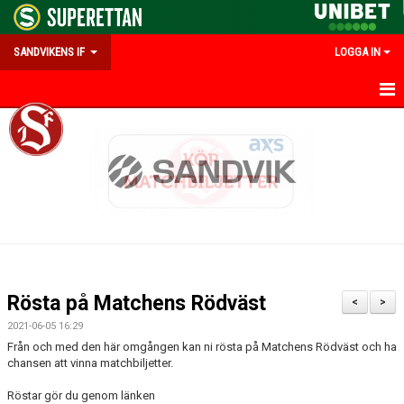
SANDVIKENS IF
LOGGA IN
HEM
OM SANDVIKENS IF
KALENDER
MATCHER
INFO UNGDOM
Rösta på Matchens Rödväst
<
>
#FRAMTIDSSUPPORTER
2021-06-05 16:29
Från och med den här omgången kan ni rösta på Matchens Rödväst och ha
PARTNERS & MEDLEMSERBJUDANDEN
chansen att vinna matchbiljetter.
Röstar gör du genom länken
EMILIAS MINNESFOND