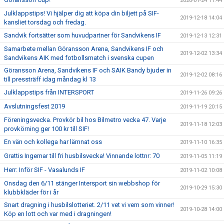
2020-01-24 11:44
Julklappstips! Vi hjälper dig att köpa din biljett på SIF-
2019-12-18 14:04
kansliet torsdag och fredag.
Sandvik fortsätter som huvudpartner för Sandvikens IF
2019-12-13 12:31
Samarbete mellan Göransson Arena, Sandvikens IF och
2019-12-02 13:34
Sandvikens AIK med fotbollsmatch i svenska cupen
Göransson Arena, Sandvikens IF och SAIK Bandy bjuder in
2019-12-02 08:16
till pressträff idag måndag kl 13
Julklappstips från INTERSPORT
2019-11-26 09:26
Avslutningsfest 2019
2019-11-19 20:15
Föreningsvecka. Provkör bil hos Bilmetro vecka 47. Varje
2019-11-18 12:03
provkörning ger 100 kr till SIF!
En vän och kollega har lämnat oss
2019-11-10 16:35
Grattis Ingemar till fri husbilsvecka! Vinnande lottnr: 70
2019-11-05 11:19
Herr: Inför SIF - Vasalunds IF
2019-11-02 10:08
Onsdag den 6/11 stänger Intersport sin webbshop för
2019-10-29 15:30
klubbkläder för i år
Snart dragning i husbilslotteriet. 2/11 vet vi vem som vinner!
2019-10-28 14:00
Köp en lott och var med i dragningen!