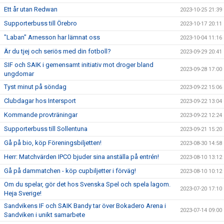
Ett år utan Redwan
2023-10-25 21:39
Supporterbuss till Örebro
2023-10-17 20:11
"Laban" Arnesson har lämnat oss
2023-10-04 11:16
Är du tjej och seriös med din fotboll?
2023-09-29 20:41
SIF och SAIK i gemensamt initiativ mot droger bland
2023-09-28 17:00
ungdomar
Tyst minut på söndag
2023-09-22 15:06
Clubdagar hos Intersport
2023-09-22 13:04
Kommande provträningar
2023-09-22 12:24
Supporterbuss till Sollentuna
2023-09-21 15:20
Gå på bio, köp Föreningsbiljetten!
2023-08-30 14:58
Herr: Matchvärden IPCO bjuder sina anställa på entrén!
2023-08-10 13:12
Gå på dammatchen - köp cupbiljetter i förväg!
2023-08-10 10:12
Om du spelar, gör det hos Svenska Spel och spela lagom.
2023-07-20 17:10
Heja Sverige!
Sandvikens IF och SAIK Bandy tar över Bokadero Arena i
2023-07-14 09:00
Sandviken i unikt samarbete