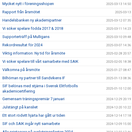
Mycket nytt i föreningsshopen
2025-03-13 14:50
Rapport från årsmötet
2025-03-13
Handelsbanken ny akademipartner
2025-03-12 07:35
Vi söker spelare födda 2017 & 2018
2025-03-11 14:23
Supporterträff på Mulligans
2025-03-10 09:48
Rekordresultat för 2024
2025-03-07 14:36
Viktig information: Ny tid för årsmöte
2025-02-28 20:57
Vi söker spelare till vårt samarbete med SAIK
2025-02-05 18:38
Välkomna på årsmöte
2025-01-27 08:47
Bilhörnan ny partner till Sandvikens IF
2025-01-13 08:36
SIF belönas med stjärna i Svensk Elitfotbolls
2025-01-10 12:00
akademicertifiering
Gemensam träningspremiär 7 januari
2024-12-29 20:19
Julstängt på kansliet
2024-12-20 10:22
Ett stort rödvitt hjärta har gått ur tiden
2024-12-14 17:18
SIF och SAIK ingår nytt samarbete
2024-12-09 15:00
Alla pristagare på avslutningsfesten 2024