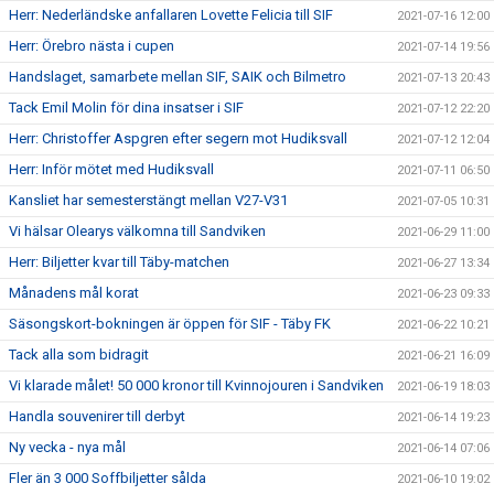
Herr: Nederländske anfallaren Lovette Felicia till SIF
2021-07-16 12:00
Herr: Örebro nästa i cupen
2021-07-14 19:56
Handslaget, samarbete mellan SIF, SAIK och Bilmetro
2021-07-13 20:43
Tack Emil Molin för dina insatser i SIF
2021-07-12 22:20
Herr: Christoffer Aspgren efter segern mot Hudiksvall
2021-07-12 12:04
Herr: Inför mötet med Hudiksvall
2021-07-11 06:50
Kansliet har semesterstängt mellan V27-V31
2021-07-05 10:31
Vi hälsar Olearys välkomna till Sandviken
2021-06-29 11:00
Herr: Biljetter kvar till Täby-matchen
2021-06-27 13:34
Månadens mål korat
2021-06-23 09:33
Säsongskort-bokningen är öppen för SIF - Täby FK
2021-06-22 10:21
Tack alla som bidragit
2021-06-21 16:09
Vi klarade målet! 50 000 kronor till Kvinnojouren i Sandviken
2021-06-19 18:03
Handla souvenirer till derbyt
2021-06-14 19:23
Ny vecka - nya mål
2021-06-14 07:06
Fler än 3 000 Soffbiljetter sålda
2021-06-10 19:02