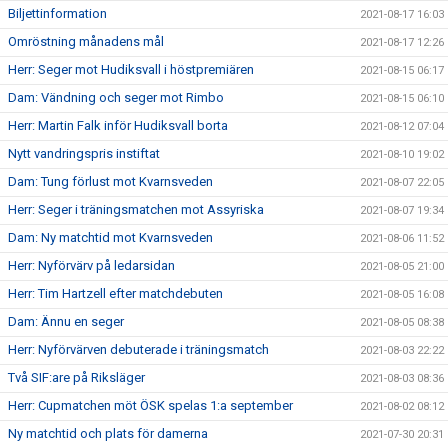
Biljettinformation
2021-08-17 16:03
Omröstning månadens mål
2021-08-17 12:26
Herr: Seger mot Hudiksvall i höstpremiären
2021-08-15 06:17
Dam: Vändning och seger mot Rimbo
2021-08-15 06:10
Herr: Martin Falk inför Hudiksvall borta
2021-08-12 07:04
Nytt vandringspris instiftat
2021-08-10 19:02
Dam: Tung förlust mot Kvarnsveden
2021-08-07 22:05
Herr: Seger i träningsmatchen mot Assyriska
2021-08-07 19:34
Dam: Ny matchtid mot Kvarnsveden
2021-08-06 11:52
Herr: Nyförvärv på ledarsidan
2021-08-05 21:00
Herr: Tim Hartzell efter matchdebuten
2021-08-05 16:08
Dam: Ännu en seger
2021-08-05 08:38
Herr: Nyförvärven debuterade i träningsmatch
2021-08-03 22:22
Två SIF:are på Riksläger
2021-08-03 08:36
Herr: Cupmatchen möt ÖSK spelas 1:a september
2021-08-02 08:12
Ny matchtid och plats för damerna
2021-07-30 20:31