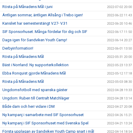
Rösta på Månadens Mål i juni
2022-07-02 20:00
Äntligen sommar, äntligen Allsång i Trebo igen!
2022-06-22 11:43
Kansliet har semesterstängt V.27- V.31
2022-06-20 10:46
SIF Sponsorhuset. Många fördelar för dig och SIF
2022-06-17 11:50
Dags igen för Sandviken Youth Camp!
2022-06-14 20:27
Derbyinformation!
2022-06-01 13:50
Rösta på Månadens Mål
2022-05-31 20:00
Bäst i Norrland: Ny supporterkollektion
2022-05-23 13:37
Ebba Ronquist gjorde Månadens Mål
2022-05-12 17:18
Rösta på Månadens Mål
2022-05-03 08:30
Ungdomsfotboll med spanska gäster
2022-04-28 19:33
Ungdom: Ruben till Centralt Matchläger
2022-04-28 13:14
Både dam och herr vidare i DM
2022-04-27 20:08
Ny kampanj i samarbete med SIF Sponsorhuset
2022-04-26 15:21
Ny kampanj i SIF Sponsorhuset med Svenska Spel
2022-04-21 13:24
Första upplagan av Sandviken Youth Camp snart i mål
2022-04-14 18:54