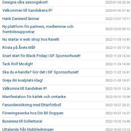
Designa våra säsongskort!
2023-01-03 20:34
Välkommen till Sandvikens IF!
2023-01-02 07:46
Hank Danewid lämnar
2022-12-07 19:17
Ny plattform för partners, medlemmar och
2022-12-02 09:12
framtidssupportrar
Nu startar vi web shop hos Ravelli
2022-11-29 16:49
Rösta på Årets Mål!
2022-11-25 17:56
Snart start för Black Friday i SIF Sponsorhuset!
2022-11-24 16:55
Tack Rolf Modigh!
2022-11-24 14:00
Ska du e-handla? Gör det i SIF Sponsorhuset!
2022-11-22 16:47
Greja din kvalplats idag!
2022-11-03 18:37
Välkomna till Sandviken IF!
2022-10-31 15:24
Manifestation för kärlek och omtanke
2022-10-31 15:08
Fanundersökning med Ettanfotboll
2022-10-27 20:51
Föreningsvecka hos Din Bil Gruppen
2022-10-27 14:27
Bussresa till Sollentuna!
2022-10-25 10:48
Uttalande från klubbledningen
2022-10-05 13:13