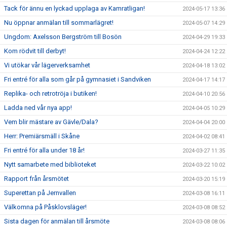
Tack för ännu en lyckad upplaga av Kamratligan!
2024-05-17 13:36
Nu öppnar anmälan till sommarlägret!
2024-05-07 14:29
Ungdom: Axelsson Bergström till Bosön
2024-04-29 19:33
Kom rödvit till derbyt!
2024-04-24 12:22
Vi utökar vår lägerverksamhet
2024-04-18 13:02
Fri entré för alla som går på gymnasiet i Sandviken
2024-04-17 14:17
Replika- och retrotröja i butiken!
2024-04-10 20:56
Ladda ned vår nya app!
2024-04-05 10:29
Vem blir mästare av Gävle/Dala?
2024-04-04 20:00
Herr: Premiärsmäll i Skåne
2024-04-02 08:41
Fri entré för alla under 18 år!
2024-03-27 11:35
Nytt samarbete med biblioteket
2024-03-22 10:02
Rapport från årsmötet
2024-03-20 15:19
Superettan på Jernvallen
2024-03-08 16:11
Välkomna på Påsklovsläger!
2024-03-08 08:52
Sista dagen för anmälan till årsmöte
2024-03-08 08:06