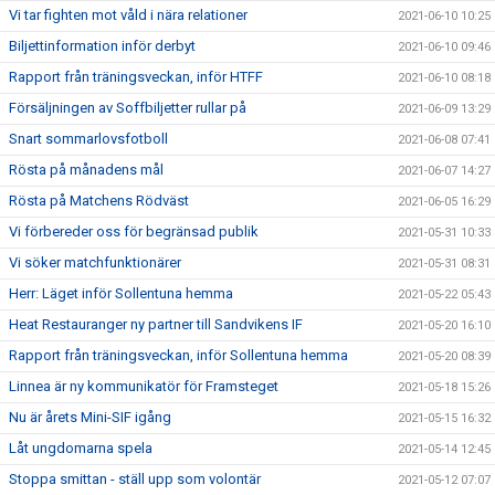
Vi tar fighten mot våld i nära relationer
2021-06-10 10:25
Biljettinformation inför derbyt
2021-06-10 09:46
Rapport från träningsveckan, inför HTFF
2021-06-10 08:18
Försäljningen av Soffbiljetter rullar på
2021-06-09 13:29
Snart sommarlovsfotboll
2021-06-08 07:41
Rösta på månadens mål
2021-06-07 14:27
Rösta på Matchens Rödväst
2021-06-05 16:29
Vi förbereder oss för begränsad publik
2021-05-31 10:33
Vi söker matchfunktionärer
2021-05-31 08:31
Herr: Läget inför Sollentuna hemma
2021-05-22 05:43
Heat Restauranger ny partner till Sandvikens IF
2021-05-20 16:10
Rapport från träningsveckan, inför Sollentuna hemma
2021-05-20 08:39
Linnea är ny kommunikatör för Framsteget
2021-05-18 15:26
Nu är årets Mini-SIF igång
2021-05-15 16:32
Låt ungdomarna spela
2021-05-14 12:45
Stoppa smittan - ställ upp som volontär
2021-05-12 07:07