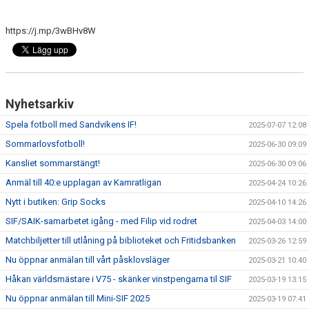
INTRESSEANMÄLAN FÖR SPELARE
https://j.mp/3wBHv8W
INTRESSEANMÄLAN LEDARE
ANMÄLAN TILL CAMPER
Nyhetsarkiv
Spela fotboll med Sandvikens IF!
2025-07-07 12:08
Sommarlovsfotboll!
2025-06-30 09:09
Kansliet sommarstängt!
2025-06-30 09:06
Anmäl till 40:e upplagan av Kamratligan
2025-04-24 10:26
Nytt i butiken: Grip Socks
2025-04-10 14:26
SIF/SAIK-samarbetet igång - med Filip vid rodret
2025-04-03 14:00
Matchbiljetter till utlåning på biblioteket och Fritidsbanken
2025-03-26 12:59
Nu öppnar anmälan till vårt påsklovsläger
2025-03-21 10:40
Håkan världsmästare i V75 - skänker vinstpengarna til SIF
2025-03-19 13:15
Nu öppnar anmälan till Mini-SIF 2025
2025-03-19 07:41