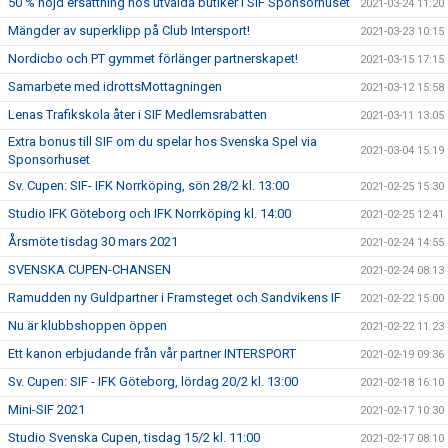
50 % höjd ersättning hos utvalda butiker i SIF Sponsorhuset
2021-03-24 11:20
Mängder av superklipp på Club Intersport!
2021-03-23 10:15
Nordicbo och PT gymmet förlänger partnerskapet!
2021-03-15 17:15
Samarbete med idrottsMottagningen
2021-03-12 15:58
Lenas Trafikskola åter i SIF Medlemsrabatten
2021-03-11 13:05
Extra bonus till SIF om du spelar hos Svenska Spel via
2021-03-04 15:19
Sponsorhuset
Sv. Cupen: SIF- IFK Norrköping, sön 28/2 kl. 13:00
2021-02-25 15:30
Studio IFK Göteborg och IFK Norrköping kl. 14:00
2021-02-25 12:41
Årsmöte tisdag 30 mars 2021
2021-02-24 14:55
SVENSKA CUPEN-CHANSEN
2021-02-24 08:13
Ramudden ny Guldpartner i Framsteget och Sandvikens IF
2021-02-22 15:00
Nu är klubbshoppen öppen
2021-02-22 11:23
Ett kanon erbjudande från vår partner INTERSPORT
2021-02-19 09:36
Sv. Cupen: SIF - IFK Göteborg, lördag 20/2 kl. 13:00
2021-02-18 16:10
Mini-SIF 2021
2021-02-17 10:30
Studio Svenska Cupen, tisdag 15/2 kl. 11:00
2021-02-17 08:10