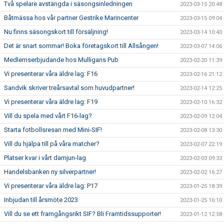
Två spelare avstängda i säsongsinledningen
2023-03-15 20:48
Båtmässa hos vår partner Gestrike Marincenter
2023-03-15 09:04
Nu finns säsongskort till försäljning!
2023-03-14 10:40
Det är snart sommar! Boka företagskort till Allsången!
2023-03-07 14:06
Medlemserbjudande hos Mulligans Pub
2023-02-20 11:39
Vi presenterar våra äldre lag: F16
2023-02-16 21:12
Sandvik skriver treårsavtal som huvudpartner!
2023-02-14 12:25
Vi presenterar våra äldre lag: F19
2023-02-10 16:32
Vill du spela med vårt F16-lag?
2023-02-09 12:04
Starta fotbollsresan med Mini-SIF!
2023-02-08 13:30
Vill du hjälpa till på våra matcher?
2023-02-07 22:19
Platser kvar i vårt damjun-lag
2023-02-03 09:33
Handelsbanken ny silverpartner!
2023-02-02 16:27
Vi presenterar våra äldre lag: P17
2023-01-25 18:39
Inbjudan till årsmöte 2023
2023-01-25 16:10
Vill du se ett framgångsrikt SIF? Bli Framtidssupporter!
2023-01-12 12:58