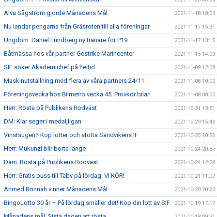
Alva Sågström gjorde Månadens Mål
2021-11-18 18:03
Nu landar pengarna från Gräsroten till alla föreningar
2021-11-17 15:31
Ungdom: Daniel Lundberg ny tränare för P19
2021-11-17 13:15
Båtmässa hos vår partner Gestrike Marincenter
2021-11-15 14:03
SIF söker Akademichef på heltid
2021-11-09 12:08
Maskinutställning med flera av våra partners 24/11
2021-11-08 10:00
Föreningsvecka hos Bilmetro vecka 45. Provkör bilar!
2021-11-08 08:00
Herr: Rösta på Publikens Rödväst
2021-10-31 13:51
DM: Klar seger i medaljligan
2021-10-29 15:43
Vinstsugen? Köp lotter och stötta Sandvikens IF
2021-10-25 10:56
Herr: Mukunzi blir borta länge
2021-10-24 20:37
Dam: Rösta på Publikens Rödväst
2021-10-24 12:28
Herr: Gratis buss till Täby på lördag. VI KÖR!
2021-10-21 11:07
Ahmed Bonnah vinner Månadens Mål
2021-10-20 20:23
BingoLotto 30 år – På lördag smäller det! Köp din lott av SIF
2021-10-19 17:17
Månadens mål: Sista dagen att rösta
2021-10-18 09:31