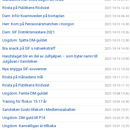
Rösta på Publikens Rödväst
2021-10-16 12:20
Dam: Inför Kvarnsveden på bortaplan
2021-10-16 06:24
Herr: Kom på Pensionärsmatchen i morgon
2021-10-15 15:30
Dam: SIF Distriktsmästare 2021
2021-10-15 13:26
Ungdom: Sjätte DM-guldet
2021-10-15 12:30
Bra snack på SIF:s nätverksträff
2021-10-14 14:00
Handslaget blir en del av Julhjälpen – som byter namn till
2021-10-13 13:00
Julgåvan i Sandviken
Nya snygga SIF-souvenirer
2021-10-12 13:23
Rösta på månadens mål
2021-10-11 17:51
Rösta på Publikens Rödväst
2021-10-10 11:10
Ungdom: Femte DM-guldet
2021-10-08 19:46
Träning för flickor 15-17 år
2021-10-06 14:30
Sandviken Sushi tillskott i Medlemsrabatten
2021-10-05 13:51
Ungdom: DM-guld till P14
2021-10-03 21:26
Ungdom: Kamratligan är tillbaka
2021-10-01 12:29