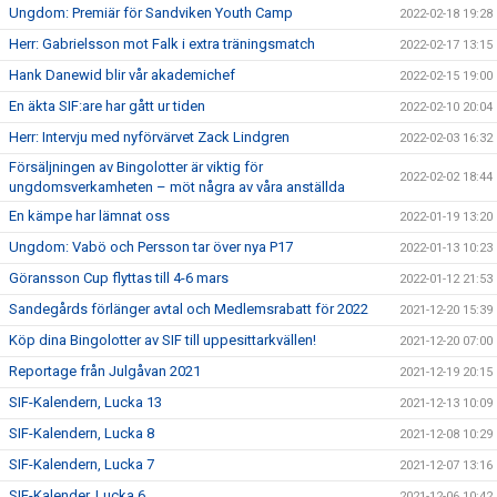
Ungdom: Premiär för Sandviken Youth Camp
2022-02-18 19:28
Herr: Gabrielsson mot Falk i extra träningsmatch
2022-02-17 13:15
Hank Danewid blir vår akademichef
2022-02-15 19:00
En äkta SIF:are har gått ur tiden
2022-02-10 20:04
Herr: Intervju med nyförvärvet Zack Lindgren
2022-02-03 16:32
Försäljningen av Bingolotter är viktig för
2022-02-02 18:44
ungdomsverkamheten – möt några av våra anställda
En kämpe har lämnat oss
2022-01-19 13:20
Ungdom: Vabö och Persson tar över nya P17
2022-01-13 10:23
Göransson Cup flyttas till 4-6 mars
2022-01-12 21:53
Sandegårds förlänger avtal och Medlemsrabatt för 2022
2021-12-20 15:39
Köp dina Bingolotter av SIF till uppesittarkvällen!
2021-12-20 07:00
Reportage från Julgåvan 2021
2021-12-19 20:15
SIF-Kalendern, Lucka 13
2021-12-13 10:09
SIF-Kalendern, Lucka 8
2021-12-08 10:29
SIF-Kalendern, Lucka 7
2021-12-07 13:16
SIF-Kalender, Lucka 6
2021-12-06 10:42