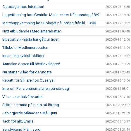
Clubdagar hos Intersport
2022-09-26 16:36
Lagertömning hos Gestrike Marincenter från onsdag 28/9
2022-09-23 18:36
Matchuppvärmning hos Bolaget på lördag från kl. 13:00
2022-09-22 10:32
Nytt erbjudande i Medlemsrabatten
2022-09-19 08:48
Ett stort SIF-hjärta har gått ur tiden
2022-09-16 12:00
Tillskott i Medlemsrabatten
2022-09-16 11:09
Insamling av klubbkläder!
2022-09-07 19:37
Anmälan öppen till höstlovslägret!
2022-08-25 10:29
Nu startar vi lag för de yngsta
2022-08-17 20:43
Rabatt för SIF:are hos OLearys!
2022-08-15 13:06
Info om Pensionärsmatchen på söndag
2022-08-12 08:01
Vi lanserar halvårskortet!
2022-08-03 17:16
Stötta herrarna på plats på lördag
2022-07-25 20:37
Jabir gjorde Månadens Mål i juni
2022-07-13 21:09
Tack för allt, Emilia
2022-07-05 10:17
Sandvikens IF är i sorg
2022-07-03 21:59