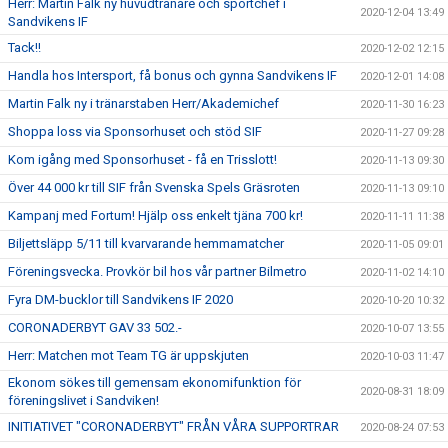
Herr: Martin Falk ny huvudtränare och sportchef i
2020-12-04 13:49
Sandvikens IF
Tack!!
2020-12-02 12:15
Handla hos Intersport, få bonus och gynna Sandvikens IF
2020-12-01 14:08
Martin Falk ny i tränarstaben Herr/Akademichef
2020-11-30 16:23
Shoppa loss via Sponsorhuset och stöd SIF
2020-11-27 09:28
Kom igång med Sponsorhuset - få en Trisslott!
2020-11-13 09:30
Över 44 000 kr till SIF från Svenska Spels Gräsroten
2020-11-13 09:10
Kampanj med Fortum! Hjälp oss enkelt tjäna 700 kr!
2020-11-11 11:38
Biljettsläpp 5/11 till kvarvarande hemmamatcher
2020-11-05 09:01
Föreningsvecka. Provkör bil hos vår partner Bilmetro
2020-11-02 14:10
Fyra DM-bucklor till Sandvikens IF 2020
2020-10-20 10:32
CORONADERBYT GAV 33 502.-
2020-10-07 13:55
Herr: Matchen mot Team TG är uppskjuten
2020-10-03 11:47
Ekonom sökes till gemensam ekonomifunktion för
2020-08-31 18:09
föreningslivet i Sandviken!
INITIATIVET "CORONADERBYT" FRÅN VÅRA SUPPORTRAR
2020-08-24 07:53