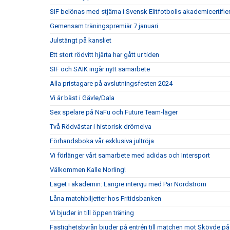
SIF belönas med stjärna i Svensk Elitfotbolls akademicertifie
Gemensam träningspremiär 7 januari
Julstängt på kansliet
Ett stort rödvitt hjärta har gått ur tiden
SIF och SAIK ingår nytt samarbete
Alla pristagare på avslutningsfesten 2024
Vi är bäst i Gävle/Dala
Sex spelare på NaFu och Future Team-läger
Två Rödvästar i historisk drömelva
Förhandsboka vår exklusiva jultröja
Vi förlänger vårt samarbete med adidas och Intersport
Välkommen Kalle Norling!
Läget i akademin: Längre intervju med Pär Nordström
Låna matchbiljetter hos Fritidsbanken
Vi bjuder in till öppen träning
Fastighetsbyrån bjuder på entrén till matchen mot Skövde på