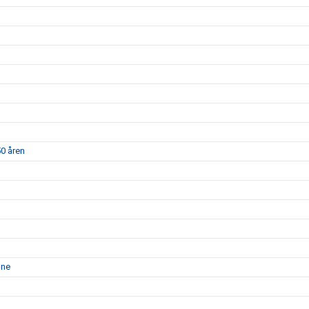
50 åren
nne