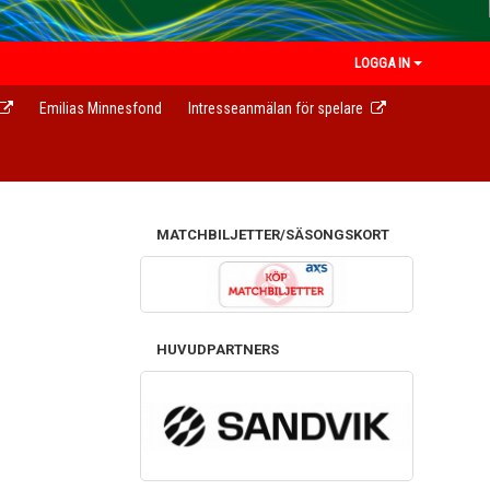
LOGGA IN
Emilias Minnesfond
Intresseanmälan för spelare
MATCHBILJETTER/SÄSONGSKORT
HUVUDPARTNERS