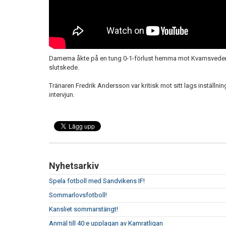
Damerna åkte på en tung 0-1-förlust hemma mot Kvarnsveden, 
slutskede.
Tränaren Fredrik Andersson var kritisk mot sitt lags inställning
intervjun.
Nyhetsarkiv
Spela fotboll med Sandvikens IF!
Sommarlovsfotboll!
Kansliet sommarstängt!
Anmäl till 40:e upplagan av Kamratligan