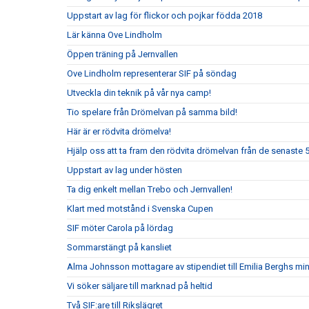
Uppstart av lag för flickor och pojkar födda 2018
Lär känna Ove Lindholm
Öppen träning på Jernvallen
Ove Lindholm representerar SIF på söndag
Utveckla din teknik på vår nya camp!
Tio spelare från Drömelvan på samma bild!
Här är er rödvita drömelva!
Hjälp oss att ta fram den rödvita drömelvan från de senaste 
Uppstart av lag under hösten
Ta dig enkelt mellan Trebo och Jernvallen!
Klart med motstånd i Svenska Cupen
SIF möter Carola på lördag
Sommarstängt på kansliet
Alma Johnsson mottagare av stipendiet till Emilia Berghs mi
Vi söker säljare till marknad på heltid
Två SIF:are till Rikslägret