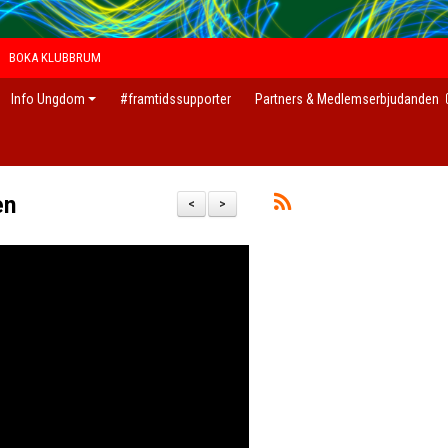
BOKA KLUBBRUM
Info Ungdom
#framtidssupporter
Partners & Medlemserbjudanden
en
<
>