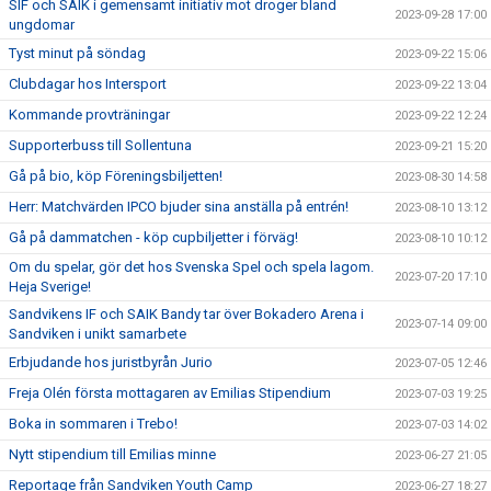
SIF och SAIK i gemensamt initiativ mot droger bland
2023-09-28 17:00
ungdomar
Tyst minut på söndag
2023-09-22 15:06
Clubdagar hos Intersport
2023-09-22 13:04
Kommande provträningar
2023-09-22 12:24
Supporterbuss till Sollentuna
2023-09-21 15:20
Gå på bio, köp Föreningsbiljetten!
2023-08-30 14:58
Herr: Matchvärden IPCO bjuder sina anställa på entrén!
2023-08-10 13:12
Gå på dammatchen - köp cupbiljetter i förväg!
2023-08-10 10:12
Om du spelar, gör det hos Svenska Spel och spela lagom.
2023-07-20 17:10
Heja Sverige!
Sandvikens IF och SAIK Bandy tar över Bokadero Arena i
2023-07-14 09:00
Sandviken i unikt samarbete
Erbjudande hos juristbyrån Jurio
2023-07-05 12:46
Freja Olén första mottagaren av Emilias Stipendium
2023-07-03 19:25
Boka in sommaren i Trebo!
2023-07-03 14:02
Nytt stipendium till Emilias minne
2023-06-27 21:05
Reportage från Sandviken Youth Camp
2023-06-27 18:27