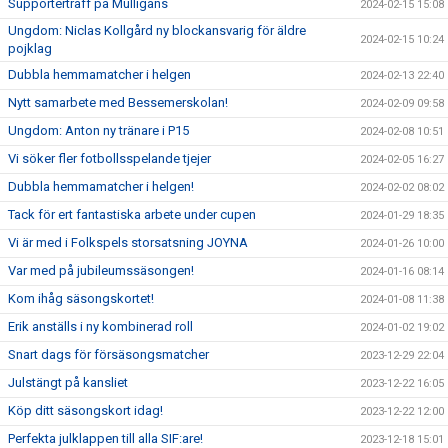
Supporterträff på Mulligans
2024-02-15 15:08
Ungdom: Niclas Kollgård ny blockansvarig för äldre
2024-02-15 10:24
pojklag
Dubbla hemmamatcher i helgen
2024-02-13 22:40
Nytt samarbete med Bessemerskolan!
2024-02-09 09:58
Ungdom: Anton ny tränare i P15
2024-02-08 10:51
Vi söker fler fotbollsspelande tjejer
2024-02-05 16:27
Dubbla hemmamatcher i helgen!
2024-02-02 08:02
Tack för ert fantastiska arbete under cupen
2024-01-29 18:35
Vi är med i Folkspels storsatsning JOYNA
2024-01-26 10:00
Var med på jubileumssäsongen!
2024-01-16 08:14
Kom ihåg säsongskortet!
2024-01-08 11:38
Erik anställs i ny kombinerad roll
2024-01-02 19:02
Snart dags för försäsongsmatcher
2023-12-29 22:04
Julstängt på kansliet
2023-12-22 16:05
Köp ditt säsongskort idag!
2023-12-22 12:00
Perfekta julklappen till alla SIF:are!
2023-12-18 15:01