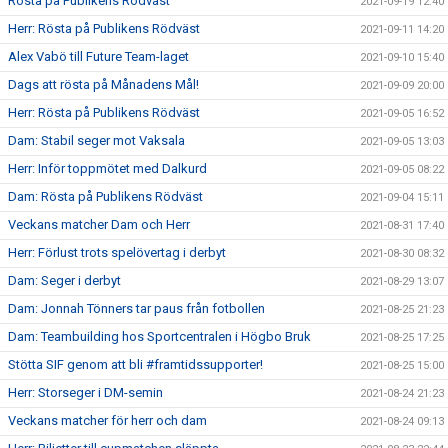
Rösta på Publikens Rödväst
2021-09-19 12:40
Herr: Rösta på Publikens Rödväst
2021-09-11 14:20
Alex Vabö till Future Team-laget
2021-09-10 15:40
Dags att rösta på Månadens Mål!
2021-09-09 20:00
Herr: Rösta på Publikens Rödväst
2021-09-05 16:52
Dam: Stabil seger mot Vaksala
2021-09-05 13:03
Herr: Inför toppmötet med Dalkurd
2021-09-05 08:22
Dam: Rösta på Publikens Rödväst
2021-09-04 15:11
Veckans matcher Dam och Herr
2021-08-31 17:40
Herr: Förlust trots spelövertag i derbyt
2021-08-30 08:32
Dam: Seger i derbyt
2021-08-29 13:07
Dam: Jonnah Tönners tar paus från fotbollen
2021-08-25 21:23
Dam: Teambuilding hos Sportcentralen i Högbo Bruk
2021-08-25 17:25
Stötta SIF genom att bli #framtidssupporter!
2021-08-25 15:00
Herr: Storseger i DM-semin
2021-08-24 21:23
Veckans matcher för herr och dam
2021-08-24 09:13