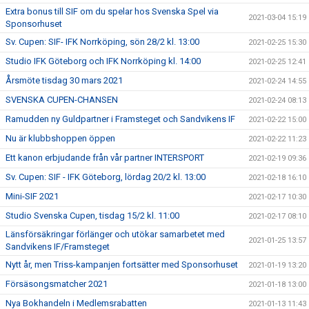
Extra bonus till SIF om du spelar hos Svenska Spel via
2021-03-04 15:19
Sponsorhuset
Sv. Cupen: SIF- IFK Norrköping, sön 28/2 kl. 13:00
2021-02-25 15:30
Studio IFK Göteborg och IFK Norrköping kl. 14:00
2021-02-25 12:41
Årsmöte tisdag 30 mars 2021
2021-02-24 14:55
SVENSKA CUPEN-CHANSEN
2021-02-24 08:13
Ramudden ny Guldpartner i Framsteget och Sandvikens IF
2021-02-22 15:00
Nu är klubbshoppen öppen
2021-02-22 11:23
Ett kanon erbjudande från vår partner INTERSPORT
2021-02-19 09:36
Sv. Cupen: SIF - IFK Göteborg, lördag 20/2 kl. 13:00
2021-02-18 16:10
Mini-SIF 2021
2021-02-17 10:30
Studio Svenska Cupen, tisdag 15/2 kl. 11:00
2021-02-17 08:10
Länsförsäkringar förlänger och utökar samarbetet med
2021-01-25 13:57
Sandvikens IF/Framsteget
Nytt år, men Triss-kampanjen fortsätter med Sponsorhuset
2021-01-19 13:20
Försäsongsmatcher 2021
2021-01-18 13:00
Nya Bokhandeln i Medlemsrabatten
2021-01-13 11:43