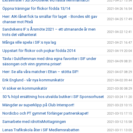
Extravinster i 50/50-lotteriet vid nästa hemmamatch
2021-04-27 13:54
Öppna träningar för flickor födda 13/14
2021-04-26 16:54
Herr: AIK-lånet fick ta smällar för laget - Bondes slit gav
2021-04-25 17:49
chanser mot Piteå
Sandvikens IF:s Årsmöte 2021 – ett utmanande år men
2021-04-22 12:41
trots det välhanterat
Många ville spela i SIF:s nya lag
2021-04-21 16:47
Uppstart för flickor och pojkar födda 2014
2021-04-19 20:04
Tävla i Guldfemman med dina egna favoriter i SIF under
2021-04-09 08:31
säsongen och vinn grymma priser!
Herr: Se alla våra matcher i Ettan – stötta SIF!
2021-04-07 08:29
Erik Englund - vår nya kommunikatör
2021-04-02 09:44
Vi söker en kommunikatör
2021-03-30 08:29
50 % höjd ersättning hos utvalda butiker i SIF Sponsorhuset
2021-03-24 11:20
Mängder av superklipp på Club Intersport!
2021-03-23 10:15
Nordicbo och PT gymmet förlänger partnerskapet!
2021-03-15 17:15
Samarbete med idrottsMottagningen
2021-03-12 15:58
Lenas Trafikskola åter i SIF Medlemsrabatten
2021-03-11 13:05