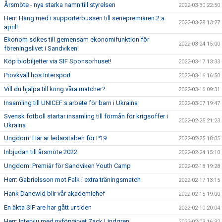
Årsmöte - nya starka namn till styrelsen
2022-03-30 22:50
Herr: Häng med i supporterbussen till seriepremiären 2:a
2022-03-28 13:27
april!
Ekonom sökes till gemensam ekonomifunktion för
2022-03-24 15:00
föreningslivet i Sandviken!
Köp biobiljetter via SIF Sponsorhuset!
2022-03-17 13:33
Provkväll hos Intersport
2022-03-16 16:50
Vill du hjälpa till kring våra matcher?
2022-03-16 09:31
Insamling till UNICEF:s arbete för barn i Ukraina
2022-03-07 19:47
Svensk fotboll startar insamling till förmån för krigsoffer i
2022-02-25 21:23
Ukraina
Ungdom: Här är ledarstaben för P19
2022-02-25 18:05
Inbjudan till årsmöte 2022
2022-02-24 15:10
Ungdom: Premiär för Sandviken Youth Camp
2022-02-18 19:28
Herr: Gabrielsson mot Falk i extra träningsmatch
2022-02-17 13:15
Hank Danewid blir vår akademichef
2022-02-15 19:00
En äkta SIF:are har gått ur tiden
2022-02-10 20:04
Herr: Intervju med nyförvärvet Zack Lindgren
2022-02-03 16:32