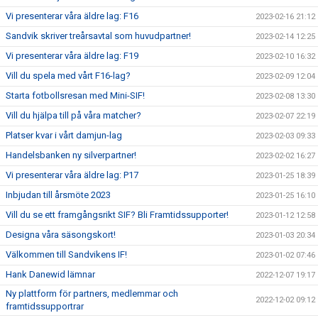
Vi presenterar våra äldre lag: F16
2023-02-16 21:12
Sandvik skriver treårsavtal som huvudpartner!
2023-02-14 12:25
Vi presenterar våra äldre lag: F19
2023-02-10 16:32
Vill du spela med vårt F16-lag?
2023-02-09 12:04
Starta fotbollsresan med Mini-SIF!
2023-02-08 13:30
Vill du hjälpa till på våra matcher?
2023-02-07 22:19
Platser kvar i vårt damjun-lag
2023-02-03 09:33
Handelsbanken ny silverpartner!
2023-02-02 16:27
Vi presenterar våra äldre lag: P17
2023-01-25 18:39
Inbjudan till årsmöte 2023
2023-01-25 16:10
Vill du se ett framgångsrikt SIF? Bli Framtidssupporter!
2023-01-12 12:58
Designa våra säsongskort!
2023-01-03 20:34
Välkommen till Sandvikens IF!
2023-01-02 07:46
Hank Danewid lämnar
2022-12-07 19:17
Ny plattform för partners, medlemmar och
2022-12-02 09:12
framtidssupportrar