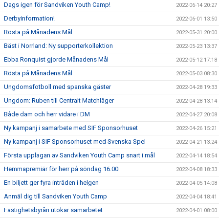
Dags igen för Sandviken Youth Camp!
2022-06-14 20:27
Derbyinformation!
2022-06-01 13:50
Rösta på Månadens Mål
2022-05-31 20:00
Bäst i Norrland: Ny supporterkollektion
2022-05-23 13:37
Ebba Ronquist gjorde Månadens Mål
2022-05-12 17:18
Rösta på Månadens Mål
2022-05-03 08:30
Ungdomsfotboll med spanska gäster
2022-04-28 19:33
Ungdom: Ruben till Centralt Matchläger
2022-04-28 13:14
Både dam och herr vidare i DM
2022-04-27 20:08
Ny kampanj i samarbete med SIF Sponsorhuset
2022-04-26 15:21
Ny kampanj i SIF Sponsorhuset med Svenska Spel
2022-04-21 13:24
Första upplagan av Sandviken Youth Camp snart i mål
2022-04-14 18:54
Hemmapremiär för herr på söndag 16.00
2022-04-08 18:33
En biljett ger fyra inträden i helgen
2022-04-05 14:08
Anmäl dig till Sandviken Youth Camp
2022-04-04 18:41
Fastighetsbyrån utökar samarbetet
2022-04-01 08:00