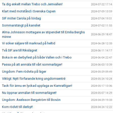
Ta dig enkelt mellan Trebo och Jernvallen!
2024-07-22 17:14
Klart med motstånd i Svenska Cupen
2024-07-09 13:59
SIF möter Carola på lördag
2024-07-04 19:51
Sommarstängt på kansliet
2024-07-02 11:55
Alma Johnsson mottagare av stipendiet till Emilia Berghs
2024-06-29 18:47
minne
Vi söker säljare till marknad på heltid
2024-06-28 12:33
Två SIF:are till Rikslägret
2024-06-11 14:17
Boka in en derbyfest på både Vallen och i Trebo
2024-06-04 22:47
Passa på att anmäla till vårt sommarläger!
2024-06-03 13:39
Ungdom: Fem rödvita på läger
2024-05-29 09:49
Viktigt: Nytt förfarande kring ungdomsentré
2024-05-24 10:24
Tack för ännu en lyckad upplaga av Kamratligan!
2024-05-17 13:36
Nu öppnar anmälan till sommarlägret!
2024-05-07 14:29
Ungdom: Axelsson Bergström till Bosön
2024-04-29 19:33
Kom rödvit till derbyt!
2024-04-24 12:22