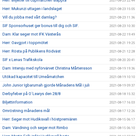
Herr: Biljetter till cupmatchen släppta
2021-08-23 22:44
Herr: Mukunzi uttagen i landslaget
2021-08-23 15:05
Vill du jobba med vårt damlag?
2021-08-23 11:36
SIF Sponsorhuset ger bonus till dig och SIF.
2021-08-23 10:30
Dam: Klar seger mot IFK Västerås
2021-08-22 19:49
Herr: Oavgjort i toppmötet
2021-08-21 19:25
Herr: Rösta på Publikens Rödväst
2021-08-21 12:28
SIF x Lenas Trafikskola
2021-08-20 20:41
Dam: Intervju med nyförvärvet Christina Mårtensson
2021-08-19 19:36
Utökad kapacitet till Umeåmatchen
2021-08-19 10:10
John Junior Igbarumah gjorde Månadens Mål i juli
2021-08-19 09:37
Derbyfeber på O´Learys den 28/8
2021-08-18 15:32
Biljettinformation
2021-08-17 16:03
Omröstning månadens mål
2021-08-17 12:26
Herr: Seger mot Hudiksvall i höstpremiären
2021-08-15 06:17
Dam: Vändning och seger mot Rimbo
2021-08-15 06:10