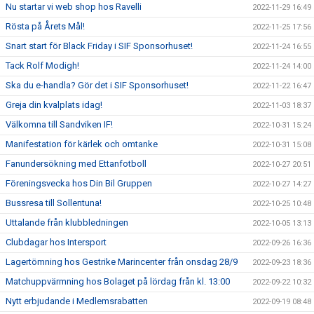
Nu startar vi web shop hos Ravelli
2022-11-29 16:49
Rösta på Årets Mål!
2022-11-25 17:56
Snart start för Black Friday i SIF Sponsorhuset!
2022-11-24 16:55
Tack Rolf Modigh!
2022-11-24 14:00
Ska du e-handla? Gör det i SIF Sponsorhuset!
2022-11-22 16:47
Greja din kvalplats idag!
2022-11-03 18:37
Välkomna till Sandviken IF!
2022-10-31 15:24
Manifestation för kärlek och omtanke
2022-10-31 15:08
Fanundersökning med Ettanfotboll
2022-10-27 20:51
Föreningsvecka hos Din Bil Gruppen
2022-10-27 14:27
Bussresa till Sollentuna!
2022-10-25 10:48
Uttalande från klubbledningen
2022-10-05 13:13
Clubdagar hos Intersport
2022-09-26 16:36
Lagertömning hos Gestrike Marincenter från onsdag 28/9
2022-09-23 18:36
Matchuppvärmning hos Bolaget på lördag från kl. 13:00
2022-09-22 10:32
Nytt erbjudande i Medlemsrabatten
2022-09-19 08:48