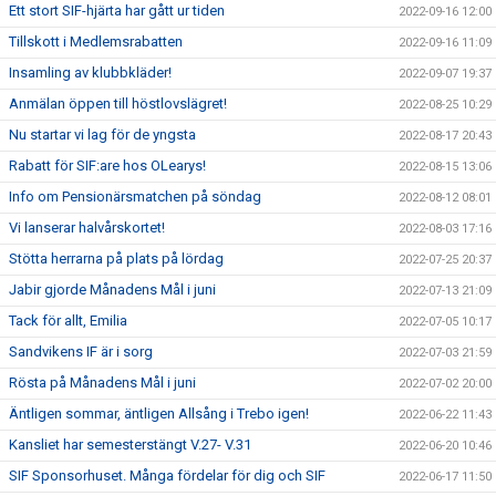
Ett stort SIF-hjärta har gått ur tiden
2022-09-16 12:00
Tillskott i Medlemsrabatten
2022-09-16 11:09
Insamling av klubbkläder!
2022-09-07 19:37
Anmälan öppen till höstlovslägret!
2022-08-25 10:29
Nu startar vi lag för de yngsta
2022-08-17 20:43
Rabatt för SIF:are hos OLearys!
2022-08-15 13:06
Info om Pensionärsmatchen på söndag
2022-08-12 08:01
Vi lanserar halvårskortet!
2022-08-03 17:16
Stötta herrarna på plats på lördag
2022-07-25 20:37
Jabir gjorde Månadens Mål i juni
2022-07-13 21:09
Tack för allt, Emilia
2022-07-05 10:17
Sandvikens IF är i sorg
2022-07-03 21:59
Rösta på Månadens Mål i juni
2022-07-02 20:00
Äntligen sommar, äntligen Allsång i Trebo igen!
2022-06-22 11:43
Kansliet har semesterstängt V.27- V.31
2022-06-20 10:46
SIF Sponsorhuset. Många fördelar för dig och SIF
2022-06-17 11:50