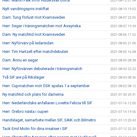
Herr: Martin Falk inför Hudiksvall borta
2021-08-12 07:04
Nytt vandringspris instiftat
2021-08-10 19:02
Dam: Tung förlust mot Kvarnsveden
2021-08-07 22:05
Herr: Seger i träningsmatchen mot Assyriska
2021-08-07 19:34
Dam: Ny matchtid mot Kvarnsveden
2021-08-06 11:52
Herr: Nyförvärv på ledarsidan
2021-08-05 21:00
Herr: Tim Hartzell efter matchdebuten
2021-08-05 16:08
Dam: Ännu en seger
2021-08-05 08:38
Herr: Nyförvärven debuterade i träningsmatch
2021-08-03 22:22
Två SIF:are på Riksläger
2021-08-03 08:36
Herr: Cupmatchen möt ÖSK spelas 1:a september
2021-08-02 08:12
Ny matchtid och plats för damerna
2021-07-30 20:31
Herr: Nederländske anfallaren Lovette Felicia till SIF
2021-07-16 12:00
Herr: Örebro nästa i cupen
2021-07-14 19:56
Handslaget, samarbete mellan SIF, SAIK och Bilmetro
2021-07-13 20:43
Tack Emil Molin för dina insatser i SIF
2021-07-12 22:20