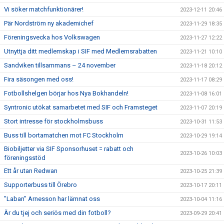
Vi söker matchfunktionärer!
2023-12-11 20:46
Pär Nordström ny akademichef
2023-11-29 18:35
Föreningsvecka hos Volkswagen
2023-11-27 12:22
Utnyttja ditt medlemskap i SIF med Medlemsrabatten
2023-11-21 10:10
Sandviken tillsammans – 24 november
2023-11-18 20:12
Fira säsongen med oss!
2023-11-17 08:29
Fotbollshelgen börjar hos Nya Bokhandeln!
2023-11-08 16:01
Syntronic utökat samarbetet med SIF och Framsteget
2023-11-07 20:19
Stort intresse för stockholmsbuss
2023-10-31 11:53
Buss till bortamatchen mot FC Stockholm
2023-10-29 19:14
Biobiljetter via SIF Sponsorhuset = rabatt och
2023-10-26 10:03
föreningsstöd
Ett år utan Redwan
2023-10-25 21:39
Supporterbuss till Örebro
2023-10-17 20:11
"Laban" Arnesson har lämnat oss
2023-10-04 11:16
Är du tjej och seriös med din fotboll?
2023-09-29 20:41