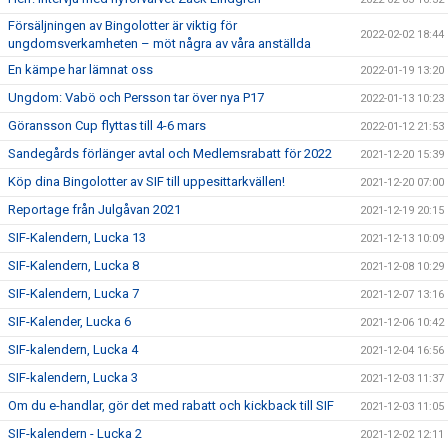
Försäljningen av Bingolotter är viktig för
2022-02-02 18:44
ungdomsverkamheten – möt några av våra anställda
En kämpe har lämnat oss
2022-01-19 13:20
Ungdom: Vabö och Persson tar över nya P17
2022-01-13 10:23
Göransson Cup flyttas till 4-6 mars
2022-01-12 21:53
Sandegårds förlänger avtal och Medlemsrabatt för 2022
2021-12-20 15:39
Köp dina Bingolotter av SIF till uppesittarkvällen!
2021-12-20 07:00
Reportage från Julgåvan 2021
2021-12-19 20:15
SIF-Kalendern, Lucka 13
2021-12-13 10:09
SIF-Kalendern, Lucka 8
2021-12-08 10:29
SIF-Kalendern, Lucka 7
2021-12-07 13:16
SIF-Kalender, Lucka 6
2021-12-06 10:42
SIF-kalendern, Lucka 4
2021-12-04 16:56
SIF-kalendern, Lucka 3
2021-12-03 11:37
Om du e-handlar, gör det med rabatt och kickback till SIF
2021-12-03 11:05
SIF-kalendern - Lucka 2
2021-12-02 12:11