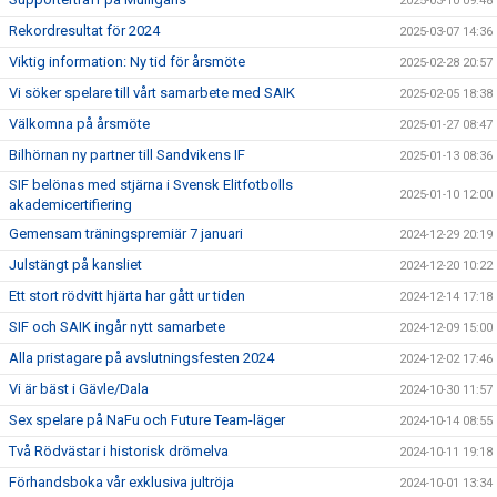
2025-03-10 09:48
Rekordresultat för 2024
2025-03-07 14:36
Viktig information: Ny tid för årsmöte
2025-02-28 20:57
Vi söker spelare till vårt samarbete med SAIK
2025-02-05 18:38
Välkomna på årsmöte
2025-01-27 08:47
Bilhörnan ny partner till Sandvikens IF
2025-01-13 08:36
SIF belönas med stjärna i Svensk Elitfotbolls
2025-01-10 12:00
akademicertifiering
Gemensam träningspremiär 7 januari
2024-12-29 20:19
Julstängt på kansliet
2024-12-20 10:22
Ett stort rödvitt hjärta har gått ur tiden
2024-12-14 17:18
SIF och SAIK ingår nytt samarbete
2024-12-09 15:00
Alla pristagare på avslutningsfesten 2024
2024-12-02 17:46
Vi är bäst i Gävle/Dala
2024-10-30 11:57
Sex spelare på NaFu och Future Team-läger
2024-10-14 08:55
Två Rödvästar i historisk drömelva
2024-10-11 19:18
Förhandsboka vår exklusiva jultröja
2024-10-01 13:34