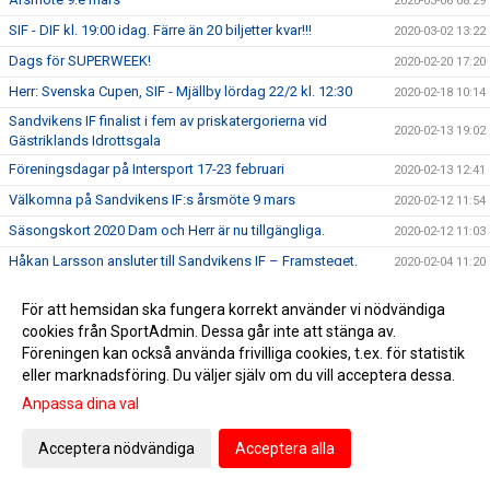
2020-03-06 08:29
SIF - DIF kl. 19:00 idag. Färre än 20 biljetter kvar!!!
2020-03-02 13:22
Dags för SUPERWEEK!
2020-02-20 17:20
Herr: Svenska Cupen, SIF - Mjällby lördag 22/2 kl. 12:30
2020-02-18 10:14
Sandvikens IF finalist i fem av priskatergorierna vid
2020-02-13 19:02
Gästriklands Idrottsgala
Föreningsdagar på Intersport 17-23 februari
2020-02-13 12:41
Välkomna på Sandvikens IF:s årsmöte 9 mars
2020-02-12 11:54
Säsongskort 2020 Dam och Herr är nu tillgängliga.
2020-02-12 11:03
Håkan Larsson ansluter till Sandvikens IF – Framsteget.
2020-02-04 11:20
Ungdomsakademin belönas för sitt hårda arbete!
2020-01-31 14:22
För att hemsidan ska fungera korrekt använder vi nödvändiga
Spelschema för dam och herr är släppt!
2020-01-25 12:18
cookies från SportAdmin. Dessa går inte att stänga av.
Föreningen kan också använda frivilliga cookies, t.ex. för statistik
Göransson Cup!
2020-01-24 11:44
eller marknadsföring. Du väljer själv om du vill acceptera dessa.
Julklappstips! Vi hjälper dig att köpa din biljett på SIF-
2019-12-18 14:04
kansliet torsdag och fredag.
Anpassa dina val
Sandvik fortsätter som huvudpartner för Sandvikens IF
2019-12-13 12:31
Acceptera nödvändiga
Acceptera alla
Samarbete mellan Göransson Arena, Sandvikens IF och
2019-12-02 13:34
Sandvikens AIK med fotbollsmatch i svenska cupen