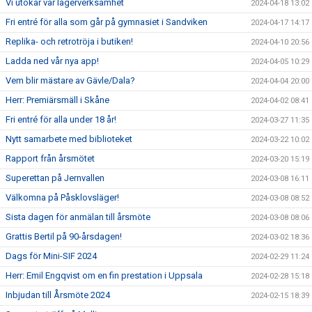
Vi utökar vår lägerverksamhet
2024-04-18 13:02
Fri entré för alla som går på gymnasiet i Sandviken
2024-04-17 14:17
Replika- och retrotröja i butiken!
2024-04-10 20:56
Ladda ned vår nya app!
2024-04-05 10:29
Vem blir mästare av Gävle/Dala?
2024-04-04 20:00
Herr: Premiärsmäll i Skåne
2024-04-02 08:41
Fri entré för alla under 18 år!
2024-03-27 11:35
Nytt samarbete med biblioteket
2024-03-22 10:02
Rapport från årsmötet
2024-03-20 15:19
Superettan på Jernvallen
2024-03-08 16:11
Välkomna på Påsklovsläger!
2024-03-08 08:52
Sista dagen för anmälan till årsmöte
2024-03-08 08:06
Grattis Bertil på 90-årsdagen!
2024-03-02 18:36
Dags för Mini-SIF 2024
2024-02-29 11:24
Herr: Emil Engqvist om en fin prestation i Uppsala
2024-02-28 15:18
Inbjudan till Årsmöte 2024
2024-02-15 18:39