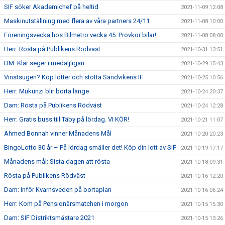
SIF söker Akademichef på heltid
2021-11-09 12:08
Maskinutställning med flera av våra partners 24/11
2021-11-08 10:00
Föreningsvecka hos Bilmetro vecka 45. Provkör bilar!
2021-11-08 08:00
Herr: Rösta på Publikens Rödväst
2021-10-31 13:51
DM: Klar seger i medaljligan
2021-10-29 15:43
Vinstsugen? Köp lotter och stötta Sandvikens IF
2021-10-25 10:56
Herr: Mukunzi blir borta länge
2021-10-24 20:37
Dam: Rösta på Publikens Rödväst
2021-10-24 12:28
Herr: Gratis buss till Täby på lördag. VI KÖR!
2021-10-21 11:07
Ahmed Bonnah vinner Månadens Mål
2021-10-20 20:23
BingoLotto 30 år – På lördag smäller det! Köp din lott av SIF
2021-10-19 17:17
Månadens mål: Sista dagen att rösta
2021-10-18 09:31
Rösta på Publikens Rödväst
2021-10-16 12:20
Dam: Inför Kvarnsveden på bortaplan
2021-10-16 06:24
Herr: Kom på Pensionärsmatchen i morgon
2021-10-15 15:30
Dam: SIF Distriktsmästare 2021
2021-10-15 13:26