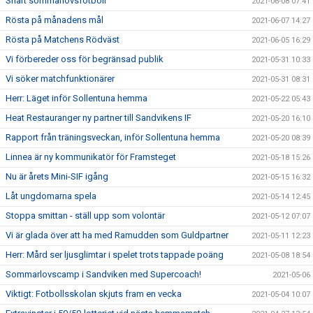
Snart sommarlovsfotboll
2021-06-08 07:41
Rösta på månadens mål
2021-06-07 14:27
Rösta på Matchens Rödväst
2021-06-05 16:29
Vi förbereder oss för begränsad publik
2021-05-31 10:33
Vi söker matchfunktionärer
2021-05-31 08:31
Herr: Läget inför Sollentuna hemma
2021-05-22 05:43
Heat Restauranger ny partner till Sandvikens IF
2021-05-20 16:10
Rapport från träningsveckan, inför Sollentuna hemma
2021-05-20 08:39
Linnea är ny kommunikatör för Framsteget
2021-05-18 15:26
Nu är årets Mini-SIF igång
2021-05-15 16:32
Låt ungdomarna spela
2021-05-14 12:45
Stoppa smittan - ställ upp som volontär
2021-05-12 07:07
Vi är glada över att ha med Ramudden som Guldpartner
2021-05-11 12:23
Herr: Mård ser ljusglimtar i spelet trots tappade poäng
2021-05-08 18:54
Sommarlovscamp i Sandviken med Supercoach!
2021-05-06
Viktigt: Fotbollsskolan skjuts fram en vecka
2021-05-04 10:07