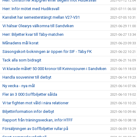
Herr: Christoffer Aspgren efter segern mot Hudiksvall
2021-07-12 12:04
Herr: Inför mötet med Hudiksvall
2021-07-11 06:50
Kansliet har semesterstängt mellan V27-V31
2021-07-05 10:31
Vi hälsar Olearys välkomna till Sandviken
2021-06-29 11:00
Herr: Biljetter kvar till Täby-matchen
2021-06-27 13:34
Månadens mål korat
2021-06-23 09:33
Säsongskort-bokningen är öppen för SIF - Täby FK
2021-06-22 10:21
Tack alla som bidragit
2021-06-21 16:09
Vi klarade målet! 50 000 kronor till Kvinnojouren i Sandviken
2021-06-19 18:03
Handla souvenirer till derbyt
2021-06-14 19:23
Ny vecka - nya mål
2021-06-14 07:06
Fler än 3 000 Soffbiljetter sålda
2021-06-10 19:02
Vi tar fighten mot våld i nära relationer
2021-06-10 10:25
Biljettinformation inför derbyt
2021-06-10 09:46
Rapport från träningsveckan, inför HTFF
2021-06-10 08:18
Försäljningen av Soffbiljetter rullar på
2021-06-09 13:29