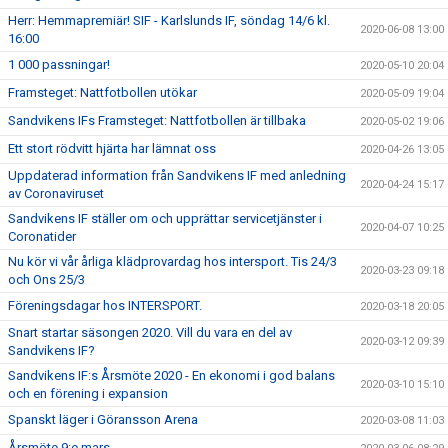
Herr: Hemmapremiär! SIF - Karlslunds IF, söndag 14/6 kl.
2020-06-08 13:00
16:00
1 000 passningar!
2020-05-10 20:04
Framsteget: Nattfotbollen utökar
2020-05-09 19:04
Sandvikens IFs Framsteget: Nattfotbollen är tillbaka
2020-05-02 19:06
Ett stort rödvitt hjärta har lämnat oss
2020-04-26 13:05
Uppdaterad information från Sandvikens IF med anledning
2020-04-24 15:17
av Coronaviruset
Sandvikens IF ställer om och upprättar servicetjänster i
2020-04-07 10:25
Coronatider
Nu kör vi vår årliga klädprovardag hos intersport. Tis 24/3
2020-03-23 09:18
och Ons 25/3
Föreningsdagar hos INTERSPORT.
2020-03-18 20:05
Snart startar säsongen 2020. Vill du vara en del av
2020-03-12 09:39
Sandvikens IF?
Sandvikens IF:s Årsmöte 2020 - En ekonomi i god balans
2020-03-10 15:10
och en förening i expansion
Spanskt läger i Göransson Arena
2020-03-08 11:03
Årsmöte 9:e mars