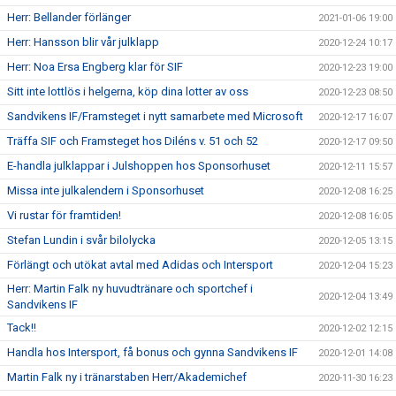
Herr: Bellander förlänger
2021-01-06 19:00
Herr: Hansson blir vår julklapp
2020-12-24 10:17
Herr: Noa Ersa Engberg klar för SIF
2020-12-23 19:00
Sitt inte lottlös i helgerna, köp dina lotter av oss
2020-12-23 08:50
Sandvikens IF/Framsteget i nytt samarbete med Microsoft
2020-12-17 16:07
Träffa SIF och Framsteget hos Diléns v. 51 och 52
2020-12-17 09:50
E-handla julklappar i Julshoppen hos Sponsorhuset
2020-12-11 15:57
Missa inte julkalendern i Sponsorhuset
2020-12-08 16:25
Vi rustar för framtiden!
2020-12-08 16:05
Stefan Lundin i svår bilolycka
2020-12-05 13:15
Förlängt och utökat avtal med Adidas och Intersport
2020-12-04 15:23
Herr: Martin Falk ny huvudtränare och sportchef i
2020-12-04 13:49
Sandvikens IF
Tack!!
2020-12-02 12:15
Handla hos Intersport, få bonus och gynna Sandvikens IF
2020-12-01 14:08
Martin Falk ny i tränarstaben Herr/Akademichef
2020-11-30 16:23