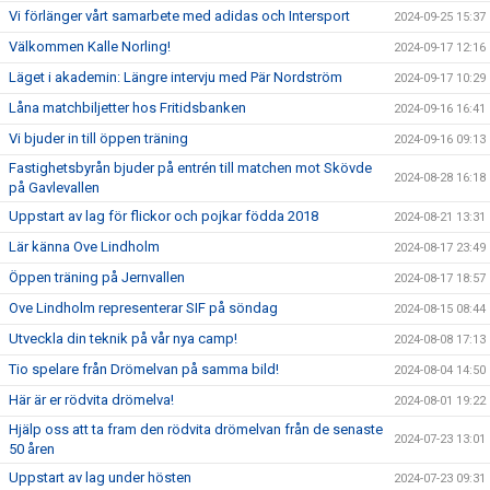
Vi förlänger vårt samarbete med adidas och Intersport
2024-09-25 15:37
Välkommen Kalle Norling!
2024-09-17 12:16
Läget i akademin: Längre intervju med Pär Nordström
2024-09-17 10:29
Låna matchbiljetter hos Fritidsbanken
2024-09-16 16:41
Vi bjuder in till öppen träning
2024-09-16 09:13
Fastighetsbyrån bjuder på entrén till matchen mot Skövde
2024-08-28 16:18
på Gavlevallen
Uppstart av lag för flickor och pojkar födda 2018
2024-08-21 13:31
Lär känna Ove Lindholm
2024-08-17 23:49
Öppen träning på Jernvallen
2024-08-17 18:57
Ove Lindholm representerar SIF på söndag
2024-08-15 08:44
Utveckla din teknik på vår nya camp!
2024-08-08 17:13
Tio spelare från Drömelvan på samma bild!
2024-08-04 14:50
Här är er rödvita drömelva!
2024-08-01 19:22
Hjälp oss att ta fram den rödvita drömelvan från de senaste
2024-07-23 13:01
50 åren
Uppstart av lag under hösten
2024-07-23 09:31