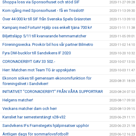
Shoppa loss via Sponsorhuset och stöd SIF
2020-11-27 09:28
Kom igång med Sponsorhuset - få en Trisslott!
2020-11-13 09:30
Över 44 000 kr till SIF från Svenska Spels Gräsroten
2020-11-13 09:10
Kampanj med Fortum! Hjälp oss enkelt tjäna 700 kr!
2020-11-11 11:38
Biljettsläpp 5/11 till kvarvarande hemmamatcher
2020-11-05 09:01
Föreningsvecka. Provkör bil hos vår partner Bilmetro
2020-11-02 14:10
Fyra DM-bucklor till Sandvikens IF 2020
2020-10-20 10:32
CORONADERBYT GAV 33 502.-
2020-10-07 13:55
Herr: Matchen mot Team TG är uppskjuten
2020-10-03 11:47
Ekonom sökes till gemensam ekonomifunktion för
2020-08-31 18:09
föreningslivet i Sandviken!
INITIATIVET "CORONADERBYT" FRÅN VÅRA SUPPORTRAR
2020-08-24 07:53
Helgens matcher!
2020-08-17 09:50
Veckans matcher dam och herr
2020-08-13 09:15
Kansliet har semesterstängt v28-v32
2020-06-29 11:11
Sandvikens IFs Framstegets hjälpinsatser upphör
2020-06-23 21:18
Äntligen dags för sommarlovsfotboll!
2020-06-12 16:23