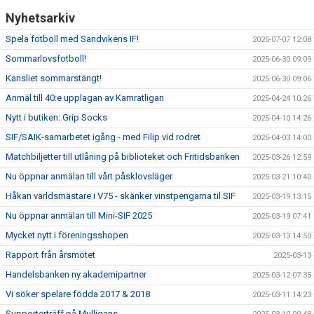
Nyhetsarkiv
Spela fotboll med Sandvikens IF!
2025-07-07 12:08
Sommarlovsfotboll!
2025-06-30 09:09
Kansliet sommarstängt!
2025-06-30 09:06
Anmäl till 40:e upplagan av Kamratligan
2025-04-24 10:26
Nytt i butiken: Grip Socks
2025-04-10 14:26
SIF/SAIK-samarbetet igång - med Filip vid rodret
2025-04-03 14:00
Matchbiljetter till utlåning på biblioteket och Fritidsbanken
2025-03-26 12:59
Nu öppnar anmälan till vårt påsklovsläger
2025-03-21 10:40
Håkan världsmästare i V75 - skänker vinstpengarna til SIF
2025-03-19 13:15
Nu öppnar anmälan till Mini-SIF 2025
2025-03-19 07:41
Mycket nytt i föreningsshopen
2025-03-13 14:50
Rapport från årsmötet
2025-03-13
Handelsbanken ny akademipartner
2025-03-12 07:35
Vi söker spelare födda 2017 & 2018
2025-03-11 14:23
Supporterträff på Mulligans