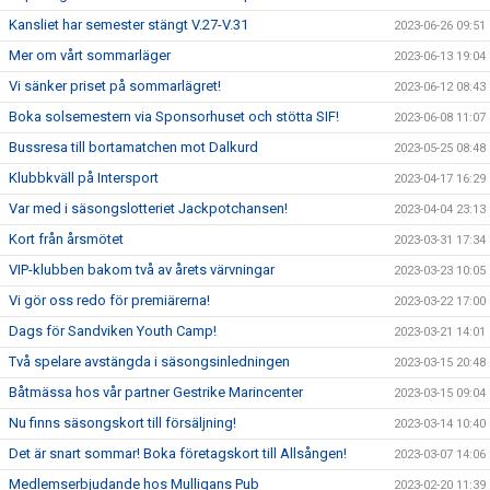
Kansliet har semester stängt V.27-V.31
2023-06-26 09:51
Mer om vårt sommarläger
2023-06-13 19:04
Vi sänker priset på sommarlägret!
2023-06-12 08:43
Boka solsemestern via Sponsorhuset och stötta SIF!
2023-06-08 11:07
Bussresa till bortamatchen mot Dalkurd
2023-05-25 08:48
Klubbkväll på Intersport
2023-04-17 16:29
Var med i säsongslotteriet Jackpotchansen!
2023-04-04 23:13
Kort från årsmötet
2023-03-31 17:34
VIP-klubben bakom två av årets värvningar
2023-03-23 10:05
Vi gör oss redo för premiärerna!
2023-03-22 17:00
Dags för Sandviken Youth Camp!
2023-03-21 14:01
Två spelare avstängda i säsongsinledningen
2023-03-15 20:48
Båtmässa hos vår partner Gestrike Marincenter
2023-03-15 09:04
Nu finns säsongskort till försäljning!
2023-03-14 10:40
Det är snart sommar! Boka företagskort till Allsången!
2023-03-07 14:06
Medlemserbjudande hos Mulligans Pub
2023-02-20 11:39