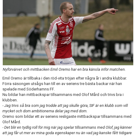
INTRESSEANMÄLAN FÖR SPELARE
INTRESSEANMÄLAN LEDARE
ANMÄLAN TILL CAMPER
Nyförvärvet och mittbacken Emil Oremo har en bra känsla inför matchen.
Emil Oremo är tillbaka i den röd-vita tröjan efter några år i andra klubbar.
Förra säsongen utsågs han till en av seriens tre bästa backar när han
spelade med Söderhamns FF.
Nu bildar han mittbackspar tillsammans med Olof Mård och trivs bra i
klubben.
- Jag trivs så bra som jag trodde att jag skulle göra, SIF är en klubb som vill
mycket och dom ambitionerna delar jag med dom.
Oremo som bildar ett av seriens resligaste mittbackspar tillsammans med
Olof Mård.
- Det blir en tydlig roll för mig när jag spelar tillsammans med Olof, jag känner
att jag får ut mer av mina goda egenskaper nu än vad jag kanske fått tidigare