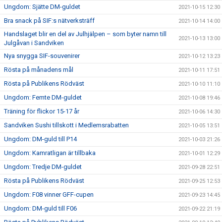
Ungdom: Sjätte DM-guldet
2021-10-15 12:30
Bra snack på SIF:s nätverksträff
2021-10-14 14:00
Handslaget blir en del av Julhjälpen – som byter namn till
2021-10-13 13:00
Julgåvan i Sandviken
Nya snygga SIF-souvenirer
2021-10-12 13:23
Rösta på månadens mål
2021-10-11 17:51
Rösta på Publikens Rödväst
2021-10-10 11:10
Ungdom: Femte DM-guldet
2021-10-08 19:46
Träning för flickor 15-17 år
2021-10-06 14:30
Sandviken Sushi tillskott i Medlemsrabatten
2021-10-05 13:51
Ungdom: DM-guld till P14
2021-10-03 21:26
Ungdom: Kamratligan är tillbaka
2021-10-01 12:29
Ungdom: Tredje DM-guldet
2021-09-28 22:51
Rösta på Publikens Rödväst
2021-09-25 12:53
Ungdom: F08 vinner GFF-cupen
2021-09-23 14:45
Ungdom: DM-guld till F06
2021-09-22 21:19