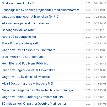
SIF-kalendern - Lucka 1
2021-12-01 18:24
Jensasgrillen ny partner, erbjudande i Medlemsrabatten!
2021-11-29 13:35
Ungdom: Inget spel i Allsvenskan för P17
2021-11-28 18:29
Alla vinnarna på avslutningsfesten
2021-11-27 16:32
Säsongens Mål är korat!
2021-11-27 11:19
Rösta på Säsongens Mål
2021-11-26 18:34
Black Friday på Intersport!
2021-11-25 11:37
Ungdom: David Laksola ny P16-tränare
2021-11-22 13:03
Black Week hos Sponsorhuset
2021-11-22 12:14
Herr: Rösta på Publikens Rödväst
2021-11-21 15:46
Ungdom: Seger i kvalet till Allsvenskan
2021-11-20 18:08
Ungdom: P17 kvalar till Allsvenskan
2021-11-20 08:34
Alva Sågström gjorde Månadens Mål
2021-11-18 18:03
Nu landar pengarna från Gräsroten till alla föreningar
2021-11-17 15:31
Ungdom: Daniel Lundberg ny tränare för P19
2021-11-17 13:15
Båtmässa hos vår partner Gestrike Marincenter
2021-11-15 14:03