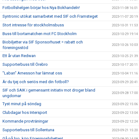
Fotbollshelgen börjar hos Nya Bokhandeln!
2023-11-08 16:01
Syntronic utökat samarbetet med SIF och Framsteget
2023-11-07 20:19
Stort intresse för stockholmsbuss
2023-10-31 11:53
Buss till bortamatchen mot FC Stockholm
2023-10-29 19:14
Biobiljetter via SIF Sponsorhuset = rabatt och
2023-10-26 10:03
föreningsstöd
Ett år utan Redwan
2023-10-25 21:39
Supporterbuss till Örebro
2023-10-17 20:11
"Laban" Arnesson har lämnat oss
2023-10-04 11:16
Är du tjej och seriös med din fotboll?
2023-09-29 20:41
SIF och SAIK i gemensamt initiativ mot droger bland
2023-09-28 17:00
ungdomar
Tyst minut på söndag
2023-09-22 15:06
Clubdagar hos Intersport
2023-09-22 13:04
Kommande provträningar
2023-09-22 12:24
Supporterbuss till Sollentuna
2023-09-21 15:20
Gå på bio, köp Föreningsbiljetten!
2023-08-30 14:58