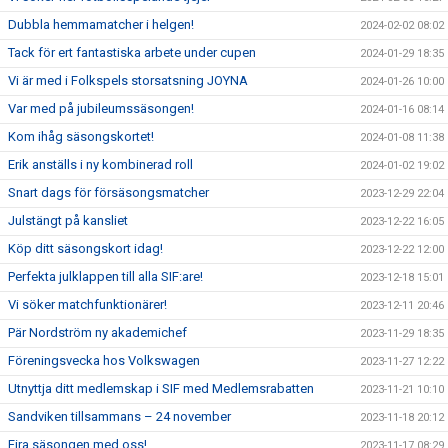
Dubbla hemmamatcher i helgen!
2024-02-02 08:02
Tack för ert fantastiska arbete under cupen
2024-01-29 18:35
Vi är med i Folkspels storsatsning JOYNA
2024-01-26 10:00
Var med på jubileumssäsongen!
2024-01-16 08:14
Kom ihåg säsongskortet!
2024-01-08 11:38
Erik anställs i ny kombinerad roll
2024-01-02 19:02
Snart dags för försäsongsmatcher
2023-12-29 22:04
Julstängt på kansliet
2023-12-22 16:05
Köp ditt säsongskort idag!
2023-12-22 12:00
Perfekta julklappen till alla SIF:are!
2023-12-18 15:01
Vi söker matchfunktionärer!
2023-12-11 20:46
Pär Nordström ny akademichef
2023-11-29 18:35
Föreningsvecka hos Volkswagen
2023-11-27 12:22
Utnyttja ditt medlemskap i SIF med Medlemsrabatten
2023-11-21 10:10
Sandviken tillsammans – 24 november
2023-11-18 20:12
Fira säsongen med oss!
2023-11-17 08:29