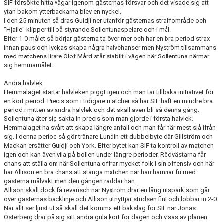
SIF försökte hitta vägar igenom gästernas försvar och det visade sig att
ytan bakom ytterbackarna blev en nyckel.
I den 25 minuten så dras Guidji ner utanför gästernas straffområde och
"Hjalle" klipper till på styrande Sollentunaspelare och i mål.
Efter 1-0 målet så börjar gästerna ta över mer och har en bra period strax
innan paus och lyckas skapa några halvchanser men Nyström tillsammans
med matchens lirare Olof Mård står stabilt i vägen när Sollentuna närmar
sig hemmamålet.
Andra halvlek:
Hemmalaget startar halvleken piggt igen och man tar tillbaka initiativet för
en kort period. Precis som i tidigare matcher så har SIF haft en mindre bra
period i mitten av andra halvlek och det skall även bli så denna gång.
Sollentuna äter sig sakta in precis som man gjorde i första halvlek.
Hemmalaget ha svårt att skapa längre anfall och man får här mest slå ifrån
sig. I denna period så gör tränare Lundin ett dubbelbyte där Gillström och
Mackan ersätter Guidji och York. Efter bytet kan SIF ta kontroll av matchen
igen och kan även vila på bollen under längre perioder. Rödvästarna får
chans att ställa om när Sollentuna offrar mycket folk i sin offensiv och här
har Allison en bra chans att stänga matchen när han hamnar fri med
gästerna målvakt men den gången räddar han.
Allison skall dock få revansch när Nyström drar en lång utspark som går
över gästernas backlinje och Allison utnyttjar studsen fint och lobbar in 2-0.
När allt ser ljust ut så skall det komma ett bakslag för SIF när Jonas
Österberg drar på sig sitt andra gula kort för dagen och visas av planen