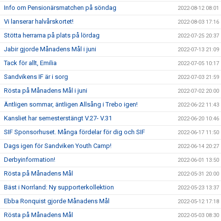
Info om Pensionärsmatchen på söndag
2022-08-12 08:01
Vi lanserar halvårskortet!
2022-08-03 17:16
Stötta herrarna på plats på lördag
2022-07-25 20:37
Jabir gjorde Månadens Mål i juni
2022-07-13 21:09
Tack för allt, Emilia
2022-07-05 10:17
Sandvikens IF är i sorg
2022-07-03 21:59
Rösta på Månadens Mål i juni
2022-07-02 20:00
Äntligen sommar, äntligen Allsång i Trebo igen!
2022-06-22 11:43
Kansliet har semesterstängt V.27- V.31
2022-06-20 10:46
SIF Sponsorhuset. Många fördelar för dig och SIF
2022-06-17 11:50
Dags igen för Sandviken Youth Camp!
2022-06-14 20:27
Derbyinformation!
2022-06-01 13:50
Rösta på Månadens Mål
2022-05-31 20:00
Bäst i Norrland: Ny supporterkollektion
2022-05-23 13:37
Ebba Ronquist gjorde Månadens Mål
2022-05-12 17:18
Rösta på Månadens Mål
2022-05-03 08:30