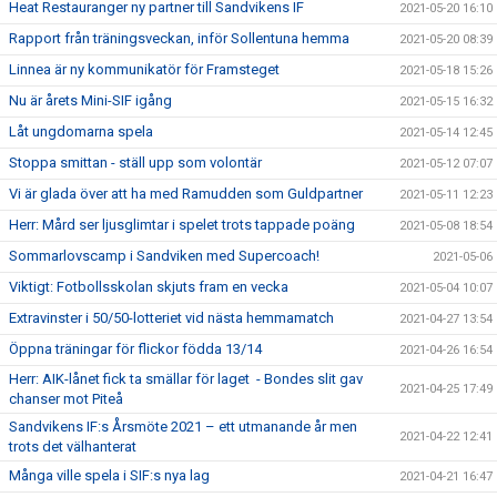
Heat Restauranger ny partner till Sandvikens IF
2021-05-20 16:10
Rapport från träningsveckan, inför Sollentuna hemma
2021-05-20 08:39
Linnea är ny kommunikatör för Framsteget
2021-05-18 15:26
Nu är årets Mini-SIF igång
2021-05-15 16:32
Låt ungdomarna spela
2021-05-14 12:45
Stoppa smittan - ställ upp som volontär
2021-05-12 07:07
Vi är glada över att ha med Ramudden som Guldpartner
2021-05-11 12:23
Herr: Mård ser ljusglimtar i spelet trots tappade poäng
2021-05-08 18:54
Sommarlovscamp i Sandviken med Supercoach!
2021-05-06
Viktigt: Fotbollsskolan skjuts fram en vecka
2021-05-04 10:07
Extravinster i 50/50-lotteriet vid nästa hemmamatch
2021-04-27 13:54
Öppna träningar för flickor födda 13/14
2021-04-26 16:54
Herr: AIK-lånet fick ta smällar för laget - Bondes slit gav
2021-04-25 17:49
chanser mot Piteå
Sandvikens IF:s Årsmöte 2021 – ett utmanande år men
2021-04-22 12:41
trots det välhanterat
Många ville spela i SIF:s nya lag
2021-04-21 16:47