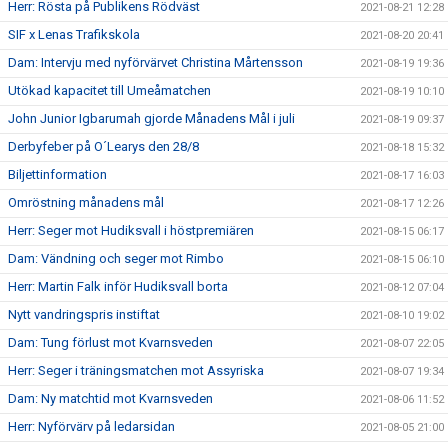
Herr: Rösta på Publikens Rödväst
2021-08-21 12:28
SIF x Lenas Trafikskola
2021-08-20 20:41
Dam: Intervju med nyförvärvet Christina Mårtensson
2021-08-19 19:36
Utökad kapacitet till Umeåmatchen
2021-08-19 10:10
John Junior Igbarumah gjorde Månadens Mål i juli
2021-08-19 09:37
Derbyfeber på O´Learys den 28/8
2021-08-18 15:32
Biljettinformation
2021-08-17 16:03
Omröstning månadens mål
2021-08-17 12:26
Herr: Seger mot Hudiksvall i höstpremiären
2021-08-15 06:17
Dam: Vändning och seger mot Rimbo
2021-08-15 06:10
Herr: Martin Falk inför Hudiksvall borta
2021-08-12 07:04
Nytt vandringspris instiftat
2021-08-10 19:02
Dam: Tung förlust mot Kvarnsveden
2021-08-07 22:05
Herr: Seger i träningsmatchen mot Assyriska
2021-08-07 19:34
Dam: Ny matchtid mot Kvarnsveden
2021-08-06 11:52
Herr: Nyförvärv på ledarsidan
2021-08-05 21:00