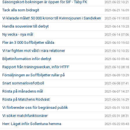
Säsongskort-bokningen är öppen för SIF - Täby FK
2021-06-22 10:21
Tack alla som bidragit
2021-06-21 16:09
Vi klarade målet! 50 000 kronor till Kvinnojouren i Sandviken
2021-06-19 18:03
Handla souvenirer till derbyt
2021-06-14 19:23
Ny vecka - nya mål
2021-06-14 07:06
Fler än 3 000 Soffbiljetter sålda
2021-06-10 19:02
Vi tar fighten mot våld i nära relationer
2021-06-10 10:25
Biljettinformation inför derbyt
2021-06-10 09:46
Rapport från träningsveckan, inför HTFF
2021-06-10 08:18
Försäljningen av Soffbiljetter rullar på
2021-06-09 13:29
Snart sommarlovsfotboll
2021-06-08 07:41
Rösta på månadens mål
2021-06-07 14:27
Rösta på Matchens Rödväst
2021-06-05 16:29
Vi förbereder oss för begränsad publik
2021-05-31 10:33
Vi söker matchfunktionärer
2021-05-31 08:31
Herr: Läget inför Sollentuna hemma
2021-05-22 05:43