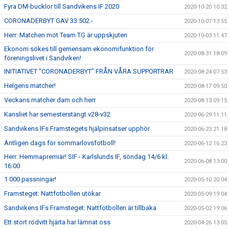
Fyra DM-bucklor till Sandvikens IF 2020
2020-10-20 10:32
CORONADERBYT GAV 33 502.-
2020-10-07 13:55
Herr: Matchen mot Team TG är uppskjuten
2020-10-03 11:47
Ekonom sökes till gemensam ekonomifunktion för
2020-08-31 18:09
föreningslivet i Sandviken!
INITIATIVET "CORONADERBYT" FRÅN VÅRA SUPPORTRAR
2020-08-24 07:53
Helgens matcher!
2020-08-17 09:50
Veckans matcher dam och herr
2020-08-13 09:15
Kansliet har semesterstängt v28-v32
2020-06-29 11:11
Sandvikens IFs Framstegets hjälpinsatser upphör
2020-06-23 21:18
Äntligen dags för sommarlovsfotboll!
2020-06-12 16:23
Herr: Hemmapremiär! SIF - Karlslunds IF, söndag 14/6 kl.
2020-06-08 13:00
16:00
1 000 passningar!
2020-05-10 20:04
Framsteget: Nattfotbollen utökar
2020-05-09 19:04
Sandvikens IFs Framsteget: Nattfotbollen är tillbaka
2020-05-02 19:06
Ett stort rödvitt hjärta har lämnat oss
2020-04-26 13:05