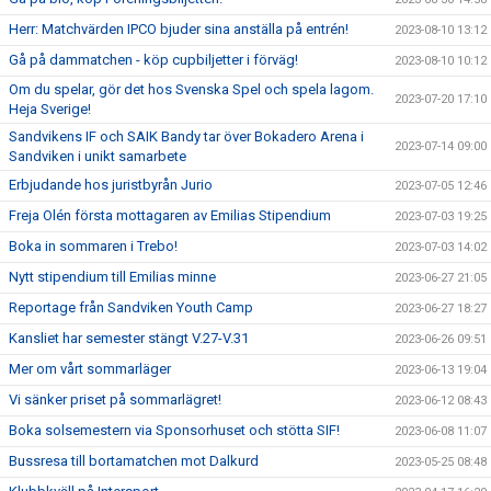
Herr: Matchvärden IPCO bjuder sina anställa på entrén!
2023-08-10 13:12
Gå på dammatchen - köp cupbiljetter i förväg!
2023-08-10 10:12
Om du spelar, gör det hos Svenska Spel och spela lagom.
2023-07-20 17:10
Heja Sverige!
Sandvikens IF och SAIK Bandy tar över Bokadero Arena i
2023-07-14 09:00
Sandviken i unikt samarbete
Erbjudande hos juristbyrån Jurio
2023-07-05 12:46
Freja Olén första mottagaren av Emilias Stipendium
2023-07-03 19:25
Boka in sommaren i Trebo!
2023-07-03 14:02
Nytt stipendium till Emilias minne
2023-06-27 21:05
Reportage från Sandviken Youth Camp
2023-06-27 18:27
Kansliet har semester stängt V.27-V.31
2023-06-26 09:51
Mer om vårt sommarläger
2023-06-13 19:04
Vi sänker priset på sommarlägret!
2023-06-12 08:43
Boka solsemestern via Sponsorhuset och stötta SIF!
2023-06-08 11:07
Bussresa till bortamatchen mot Dalkurd
2023-05-25 08:48