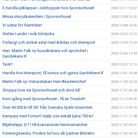
E-handla julklappar i Julshoppen hos Sponsorhuset
2020-12-11 15:57
Missa inte julkalendern i Sponsorhuset
2020-12-08 16:25
Vi rustar för framtiden!
2020-12-08 16:05
Stefan Lundin i svår bilolycka
2020-12-05 13:15
Förlängt och utökat avtal med Adidas och Intersport
2020-12-04 15:23
Herr: Martin Falk ny huvudtränare och sportchef i
2020-12-04 13:49
Sandvikens IF
Tack!!
2020-12-02 12:15
Handla hos Intersport, få bonus och gynna Sandvikens IF
2020-12-01 14:08
Martin Falk ny i tränarstaben Herr/Akademichef
2020-11-30 16:23
Shoppa loss via Sponsorhuset och stöd SIF
2020-11-27 09:28
Kom igång med Sponsorhuset - få en Trisslott!
2020-11-13 09:30
Över 44 000 kr till SIF från Svenska Spels Gräsroten
2020-11-13 09:10
Kampanj med Fortum! Hjälp oss enkelt tjäna 700 kr!
2020-11-11 11:38
Biljettsläpp 5/11 till kvarvarande hemmamatcher
2020-11-05 09:01
Föreningsvecka. Provkör bil hos vår partner Bilmetro
2020-11-02 14:10