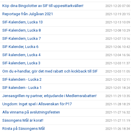
Köp dina Bingolotter av SIF till uppesittarkvällen!
2021-12-20 07:00
Reportage från Julgåvan 2021
2021-12-19 20:15
SIF-Kalendern, Lucka 13
2021-12-13 10:09
SIF-Kalendern, Lucka 8
2021-12-08 10:29
SIF-Kalendern, Lucka 7
2021-12-07 13:16
SIF-Kalender, Lucka 6
2021-12-06 10:42
SIF-kalendern, Lucka 4
2021-12-04 16:56
SIF-kalendern, Lucka 3
2021-12-03 11:37
Om du e-handlar, gör det med rabatt och kickback till SIF
2021-12-03 11:05
SIF-kalendern - Lucka 2
2021-12-02 12:11
SIF-kalendern - Lucka 1
2021-12-01 18:24
Jensasgrillen ny partner, erbjudande i Medlemsrabatten!
2021-11-29 13:35
Ungdom: Inget spel i Allsvenskan för P17
2021-11-28 18:29
Alla vinnarna på avslutningsfesten
2021-11-27 16:32
Säsongens Mål är korat!
2021-11-27 11:19
Rösta på Säsongens Mål
2021-11-26 18:34