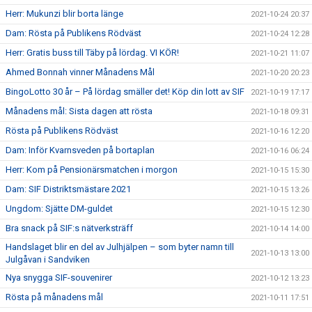
Herr: Mukunzi blir borta länge
2021-10-24 20:37
Dam: Rösta på Publikens Rödväst
2021-10-24 12:28
Herr: Gratis buss till Täby på lördag. VI KÖR!
2021-10-21 11:07
Ahmed Bonnah vinner Månadens Mål
2021-10-20 20:23
BingoLotto 30 år – På lördag smäller det! Köp din lott av SIF
2021-10-19 17:17
Månadens mål: Sista dagen att rösta
2021-10-18 09:31
Rösta på Publikens Rödväst
2021-10-16 12:20
Dam: Inför Kvarnsveden på bortaplan
2021-10-16 06:24
Herr: Kom på Pensionärsmatchen i morgon
2021-10-15 15:30
Dam: SIF Distriktsmästare 2021
2021-10-15 13:26
Ungdom: Sjätte DM-guldet
2021-10-15 12:30
Bra snack på SIF:s nätverksträff
2021-10-14 14:00
Handslaget blir en del av Julhjälpen – som byter namn till
2021-10-13 13:00
Julgåvan i Sandviken
Nya snygga SIF-souvenirer
2021-10-12 13:23
Rösta på månadens mål
2021-10-11 17:51