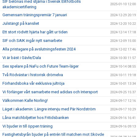
SIF belönas med stjärna i Svensk Elitfotbolls
2025-01-10 12:00
akademicertifiering
Gemensam träningspremiär 7 januari
2024-12-29 20:19
Julstängt på kansliet
2024-12-20 10:22
Ett stort rödvitt hjärta har gått ur tiden
2024-12-14 17:18
SIF och SAIK ingår nytt samarbete
2024-12-09 15:00
Alla pristagare på avslutningsfesten 2024
2024-12-02 17:46
Vi är bäst i Gävle/Dala
2024-10-30 11:57
Sex spelare på NaFu och Future Team-läger
2024-10-14 08:55
Två Rödvästar i historisk drömelva
2024-10-11 19:18
Förhandsboka vår exklusiva jultröja
2024-10-01 13:34
Vi förlänger vårt samarbete med adidas och Intersport
2024-09-25 15:37
Välkommen Kalle Norling!
2024-09-17 12:16
Läget i akademin: Längre intervju med Pär Nordström
2024-09-17 10:29
Låna matchbiljetter hos Fritidsbanken
2024-09-16 16:41
Vi bjuder in till öppen träning
2024-09-16 09:13
Fastighetsbyrån bjuder på entrén till matchen mot Skövde