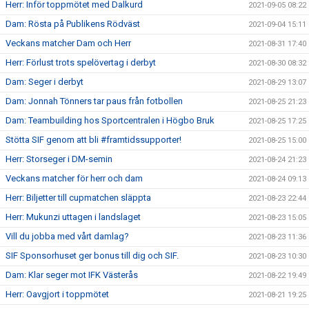
Herr: Inför toppmötet med Dalkurd
2021-09-05 08:22
Dam: Rösta på Publikens Rödväst
2021-09-04 15:11
Veckans matcher Dam och Herr
2021-08-31 17:40
Herr: Förlust trots spelövertag i derbyt
2021-08-30 08:32
Dam: Seger i derbyt
2021-08-29 13:07
Dam: Jonnah Tönners tar paus från fotbollen
2021-08-25 21:23
Dam: Teambuilding hos Sportcentralen i Högbo Bruk
2021-08-25 17:25
Stötta SIF genom att bli #framtidssupporter!
2021-08-25 15:00
Herr: Storseger i DM-semin
2021-08-24 21:23
Veckans matcher för herr och dam
2021-08-24 09:13
Herr: Biljetter till cupmatchen släppta
2021-08-23 22:44
Herr: Mukunzi uttagen i landslaget
2021-08-23 15:05
Vill du jobba med vårt damlag?
2021-08-23 11:36
SIF Sponsorhuset ger bonus till dig och SIF.
2021-08-23 10:30
Dam: Klar seger mot IFK Västerås
2021-08-22 19:49
Herr: Oavgjort i toppmötet
2021-08-21 19:25