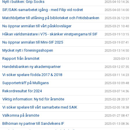
Nytt i butiken: Grip Socks
2025-04-10 14:26
SIF/SAIK-samarbetet igång - med Filip vid rodret
2025-04-03 14:00
Matchbiljetter till utlåning på biblioteket och Fritidsbanken
2025-03-26 12:59
Nu öppnar anmälan till vårt påsklovsläger
2025-03-21 10:40
Håkan världsmästare i V75 - skänker vinstpengarna til SIF
2025-03-19 13:15
Nu öppnar anmälan till Mini-SIF 2025
2025-03-19 07:41
Mycket nytt i föreningsshopen
2025-03-13 14:50
Rapport från årsmötet
2025-03-13
Handelsbanken ny akademipartner
2025-03-12 07:35
Vi söker spelare födda 2017 & 2018
2025-03-11 14:23
Supporterträff på Mulligans
2025-03-10 09:48
Rekordresultat för 2024
2025-03-07 14:36
Viktig information: Ny tid för årsmöte
2025-02-28 20:57
Vi söker spelare till vårt samarbete med SAIK
2025-02-05 18:38
Välkomna på årsmöte
2025-01-27 08:47
Bilhörnan ny partner till Sandvikens IF
2025-01-13 08:36