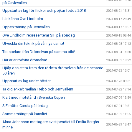
2024-08-28 16:18
på Gavlevallen
Uppstart av lag för flickor och pojkar födda 2018
2024-08-21 13:31
Lär känna Ove Lindholm
2024-08-17 23:49
Öppen träning på Jernvallen
2024-08-17 18:57
Ove Lindholm representerar SIF på söndag
2024-08-15 08:44
Utveckla din teknik på vår nya camp!
2024-08-08 17:13
Tio spelare från Drömelvan på samma bild!
2024-08-04 14:50
Här är er rödvita drömelva!
2024-08-01 19:22
Hjälp oss att ta fram den rödvita drömelvan från de senaste
2024-07-23 13:01
50 åren
Uppstart av lag under hösten
2024-07-23 09:31
Ta dig enkelt mellan Trebo och Jernvallen!
2024-07-22 17:14
Klart med motstånd i Svenska Cupen
2024-07-09 13:59
SIF möter Carola på lördag
2024-07-04 19:51
Sommarstängt på kansliet
2024-07-02 11:55
Alma Johnsson mottagare av stipendiet till Emilia Berghs
2024-06-29 18:47
minne