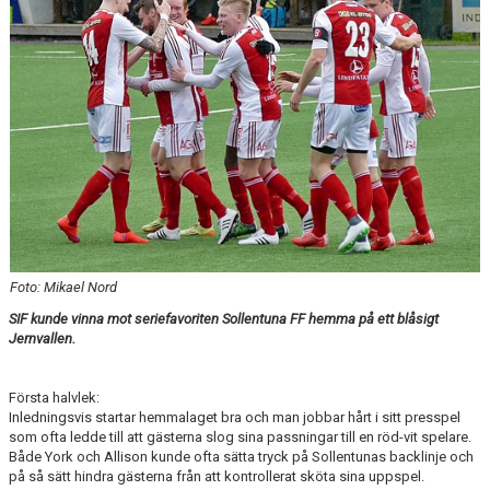
INTRESSEANMÄLAN FÖR SPELARE
INTRESSEANMÄLAN LEDARE
ANMÄLAN TILL CAMPER
Foto: Mikael Nord
SIF kunde vinna mot seriefavoriten Sollentuna FF hemma på ett blåsigt
Jernvallen.
Första halvlek:
Inledningsvis startar hemmalaget bra och man jobbar hårt i sitt presspel
som ofta ledde till att gästerna slog sina passningar till en röd-vit spelare.
Både York och Allison kunde ofta sätta tryck på Sollentunas backlinje och
på så sätt hindra gästerna från att kontrollerat sköta sina uppspel.