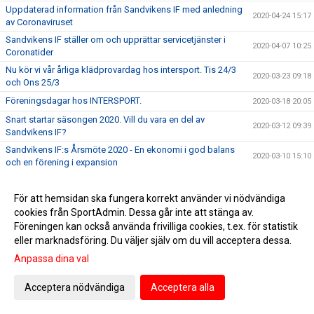
Uppdaterad information från Sandvikens IF med anledning
2020-04-24 15:17
av Coronaviruset
Sandvikens IF ställer om och upprättar servicetjänster i
2020-04-07 10:25
Coronatider
Nu kör vi vår årliga klädprovardag hos intersport. Tis 24/3
2020-03-23 09:18
och Ons 25/3
Föreningsdagar hos INTERSPORT.
2020-03-18 20:05
Snart startar säsongen 2020. Vill du vara en del av
2020-03-12 09:39
Sandvikens IF?
Sandvikens IF:s Årsmöte 2020 - En ekonomi i god balans
2020-03-10 15:10
och en förening i expansion
Spanskt läger i Göransson Arena
2020-03-08 11:03
För att hemsidan ska fungera korrekt använder vi nödvändiga
Årsmöte 9:e mars
2020-03-06 08:29
cookies från SportAdmin. Dessa går inte att stänga av.
SIF - DIF kl. 19:00 idag. Färre än 20 biljetter kvar!!!
2020-03-02 13:22
Föreningen kan också använda frivilliga cookies, t.ex. för statistik
Dags för SUPERWEEK!
eller marknadsföring. Du väljer själv om du vill acceptera dessa.
2020-02-20 17:20
Anpassa dina val
Herr: Svenska Cupen, SIF - Mjällby lördag 22/2 kl. 12:30
2020-02-18 10:14
Sandvikens IF finalist i fem av priskatergorierna vid
2020-02-13 19:02
Acceptera nödvändiga
Acceptera alla
Gästriklands Idrottsgala
Föreningsdagar på Intersport 17-23 februari
2020-02-13 12:41