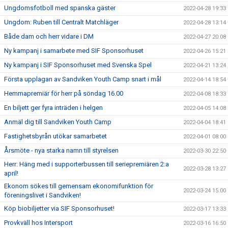
Ungdomsfotboll med spanska gäster
2022-04-28 19:33
Ungdom: Ruben till Centralt Matchläger
2022-04-28 13:14
Både dam och herr vidare i DM
2022-04-27 20:08
Ny kampanj i samarbete med SIF Sponsorhuset
2022-04-26 15:21
Ny kampanj i SIF Sponsorhuset med Svenska Spel
2022-04-21 13:24
Första upplagan av Sandviken Youth Camp snart i mål
2022-04-14 18:54
Hemmapremiär för herr på söndag 16.00
2022-04-08 18:33
En biljett ger fyra inträden i helgen
2022-04-05 14:08
Anmäl dig till Sandviken Youth Camp
2022-04-04 18:41
Fastighetsbyrån utökar samarbetet
2022-04-01 08:00
Årsmöte - nya starka namn till styrelsen
2022-03-30 22:50
Herr: Häng med i supporterbussen till seriepremiären 2:a
2022-03-28 13:27
april!
Ekonom sökes till gemensam ekonomifunktion för
2022-03-24 15:00
föreningslivet i Sandviken!
Köp biobiljetter via SIF Sponsorhuset!
2022-03-17 13:33
Provkväll hos Intersport
2022-03-16 16:50