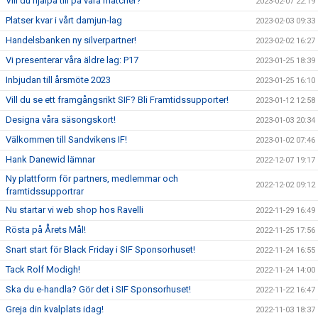
Vill du hjälpa till på våra matcher?
2023-02-07 22:19
Platser kvar i vårt damjun-lag
2023-02-03 09:33
Handelsbanken ny silverpartner!
2023-02-02 16:27
Vi presenterar våra äldre lag: P17
2023-01-25 18:39
Inbjudan till årsmöte 2023
2023-01-25 16:10
Vill du se ett framgångsrikt SIF? Bli Framtidssupporter!
2023-01-12 12:58
Designa våra säsongskort!
2023-01-03 20:34
Välkommen till Sandvikens IF!
2023-01-02 07:46
Hank Danewid lämnar
2022-12-07 19:17
Ny plattform för partners, medlemmar och
2022-12-02 09:12
framtidssupportrar
Nu startar vi web shop hos Ravelli
2022-11-29 16:49
Rösta på Årets Mål!
2022-11-25 17:56
Snart start för Black Friday i SIF Sponsorhuset!
2022-11-24 16:55
Tack Rolf Modigh!
2022-11-24 14:00
Ska du e-handla? Gör det i SIF Sponsorhuset!
2022-11-22 16:47
Greja din kvalplats idag!
2022-11-03 18:37