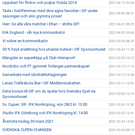
Uppstart för flickor och pojkar födda 2014
2021-04-19 20:04
Tävla i Guldfemman med dina egna favoriter i SIF under
2021-04-09 08:31
säsongen och vinn grymma priser!
Herr: Se alla våra matcher i Ettan – stötta SIF!
2021-04-07 08:29
Erik Englund - vår nya kommunikatör
2021-04-02 09:44
Vi söker en kommunikatör
2021-03-30 08:29
50 % höjd ersättning hos utvalda butiker i SIF Sponsorhuset
2021-03-24 11:20
Mängder av superklipp på Club Intersport!
2021-03-23 10:15
Nordicbo och PT gymmet förlänger partnerskapet!
2021-03-15 17:15
Samarbete med idrottsMottagningen
2021-03-12 15:58
Lenas Trafikskola åter i SIF Medlemsrabatten
2021-03-11 13:05
Extra bonus till SIF om du spelar hos Svenska Spel via
2021-03-04 15:19
Sponsorhuset
Sv. Cupen: SIF- IFK Norrköping, sön 28/2 kl. 13:00
2021-02-25 15:30
Studio IFK Göteborg och IFK Norrköping kl. 14:00
2021-02-25 12:41
Årsmöte tisdag 30 mars 2021
2021-02-24 14:55
SVENSKA CUPEN-CHANSEN
2021-02-24 08:13