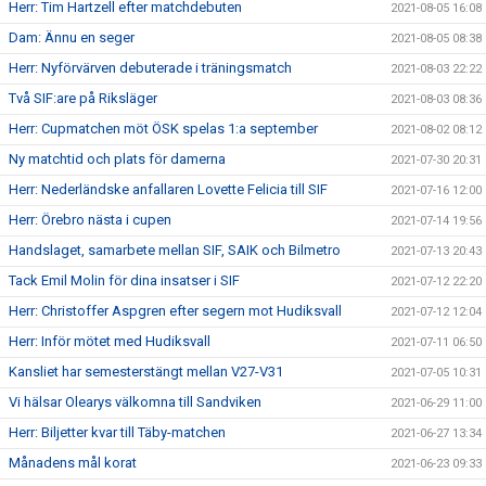
Herr: Tim Hartzell efter matchdebuten
2021-08-05 16:08
Dam: Ännu en seger
2021-08-05 08:38
Herr: Nyförvärven debuterade i träningsmatch
2021-08-03 22:22
Två SIF:are på Riksläger
2021-08-03 08:36
Herr: Cupmatchen möt ÖSK spelas 1:a september
2021-08-02 08:12
Ny matchtid och plats för damerna
2021-07-30 20:31
Herr: Nederländske anfallaren Lovette Felicia till SIF
2021-07-16 12:00
Herr: Örebro nästa i cupen
2021-07-14 19:56
Handslaget, samarbete mellan SIF, SAIK och Bilmetro
2021-07-13 20:43
Tack Emil Molin för dina insatser i SIF
2021-07-12 22:20
Herr: Christoffer Aspgren efter segern mot Hudiksvall
2021-07-12 12:04
Herr: Inför mötet med Hudiksvall
2021-07-11 06:50
Kansliet har semesterstängt mellan V27-V31
2021-07-05 10:31
Vi hälsar Olearys välkomna till Sandviken
2021-06-29 11:00
Herr: Biljetter kvar till Täby-matchen
2021-06-27 13:34
Månadens mål korat
2021-06-23 09:33