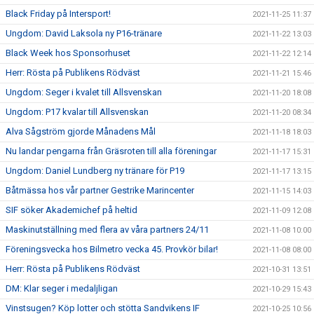
Black Friday på Intersport!
2021-11-25 11:37
Ungdom: David Laksola ny P16-tränare
2021-11-22 13:03
Black Week hos Sponsorhuset
2021-11-22 12:14
Herr: Rösta på Publikens Rödväst
2021-11-21 15:46
Ungdom: Seger i kvalet till Allsvenskan
2021-11-20 18:08
Ungdom: P17 kvalar till Allsvenskan
2021-11-20 08:34
Alva Sågström gjorde Månadens Mål
2021-11-18 18:03
Nu landar pengarna från Gräsroten till alla föreningar
2021-11-17 15:31
Ungdom: Daniel Lundberg ny tränare för P19
2021-11-17 13:15
Båtmässa hos vår partner Gestrike Marincenter
2021-11-15 14:03
SIF söker Akademichef på heltid
2021-11-09 12:08
Maskinutställning med flera av våra partners 24/11
2021-11-08 10:00
Föreningsvecka hos Bilmetro vecka 45. Provkör bilar!
2021-11-08 08:00
Herr: Rösta på Publikens Rödväst
2021-10-31 13:51
DM: Klar seger i medaljligan
2021-10-29 15:43
Vinstsugen? Köp lotter och stötta Sandvikens IF
2021-10-25 10:56