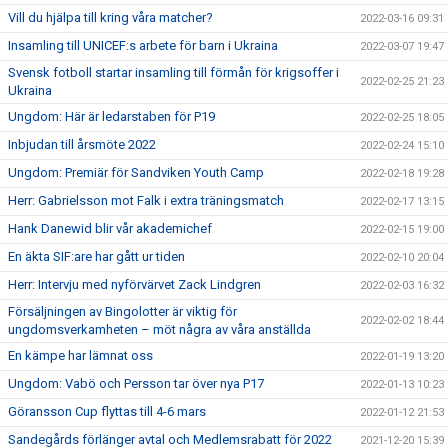
Vill du hjälpa till kring våra matcher?
2022-03-16 09:31
Insamling till UNICEF:s arbete för barn i Ukraina
2022-03-07 19:47
Svensk fotboll startar insamling till förmån för krigsoffer i
2022-02-25 21:23
Ukraina
Ungdom: Här är ledarstaben för P19
2022-02-25 18:05
Inbjudan till årsmöte 2022
2022-02-24 15:10
Ungdom: Premiär för Sandviken Youth Camp
2022-02-18 19:28
Herr: Gabrielsson mot Falk i extra träningsmatch
2022-02-17 13:15
Hank Danewid blir vår akademichef
2022-02-15 19:00
En äkta SIF:are har gått ur tiden
2022-02-10 20:04
Herr: Intervju med nyförvärvet Zack Lindgren
2022-02-03 16:32
Försäljningen av Bingolotter är viktig för
2022-02-02 18:44
ungdomsverkamheten – möt några av våra anställda
En kämpe har lämnat oss
2022-01-19 13:20
Ungdom: Vabö och Persson tar över nya P17
2022-01-13 10:23
Göransson Cup flyttas till 4-6 mars
2022-01-12 21:53
Sandegårds förlänger avtal och Medlemsrabatt för 2022
2021-12-20 15:39