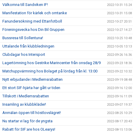
Välkomna till Sandviken IF!
2022-10-31 15:24
Manifestation för kärlek och omtanke
2022-10-31 15:08
Fanundersökning med Ettanfotboll
2022-10-27 20:51
Föreningsvecka hos Din Bil Gruppen
2022-10-27 14:27
Bussresa till Sollentuna!
2022-10-25 10:48
Uttalande från klubbledningen
2022-10-05 13:13
Clubdagar hos Intersport
2022-09-26 16:36
Lagertömning hos Gestrike Marincenter från onsdag 28/9
2022-09-23 18:36
Matchuppvärmning hos Bolaget på lördag från kl. 13:00
2022-09-22 10:32
Nytt erbjudande i Medlemsrabatten
2022-09-19 08:48
Ett stort SIF-hjärta har gått ur tiden
2022-09-16 12:00
Tillskott i Medlemsrabatten
2022-09-16 11:09
Insamling av klubbkläder!
2022-09-07 19:37
Anmälan öppen till höstlovslägret!
2022-08-25 10:29
Nu startar vi lag för de yngsta
2022-08-17 20:43
Rabatt för SIF:are hos OLearys!
2022-08-15 13:06