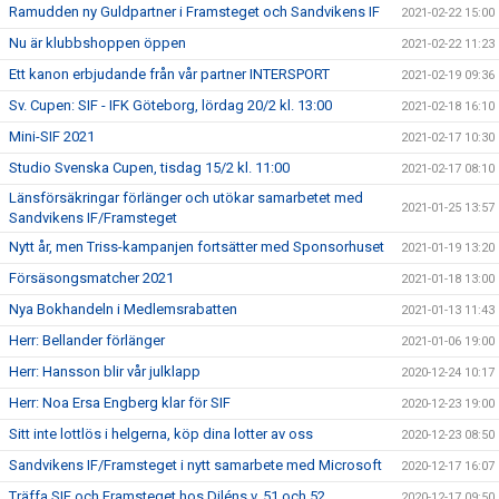
Ramudden ny Guldpartner i Framsteget och Sandvikens IF
2021-02-22 15:00
Nu är klubbshoppen öppen
2021-02-22 11:23
Ett kanon erbjudande från vår partner INTERSPORT
2021-02-19 09:36
Sv. Cupen: SIF - IFK Göteborg, lördag 20/2 kl. 13:00
2021-02-18 16:10
Mini-SIF 2021
2021-02-17 10:30
Studio Svenska Cupen, tisdag 15/2 kl. 11:00
2021-02-17 08:10
Länsförsäkringar förlänger och utökar samarbetet med
2021-01-25 13:57
Sandvikens IF/Framsteget
Nytt år, men Triss-kampanjen fortsätter med Sponsorhuset
2021-01-19 13:20
Försäsongsmatcher 2021
2021-01-18 13:00
Nya Bokhandeln i Medlemsrabatten
2021-01-13 11:43
Herr: Bellander förlänger
2021-01-06 19:00
Herr: Hansson blir vår julklapp
2020-12-24 10:17
Herr: Noa Ersa Engberg klar för SIF
2020-12-23 19:00
Sitt inte lottlös i helgerna, köp dina lotter av oss
2020-12-23 08:50
Sandvikens IF/Framsteget i nytt samarbete med Microsoft
2020-12-17 16:07
Träffa SIF och Framsteget hos Diléns v. 51 och 52
2020-12-17 09:50