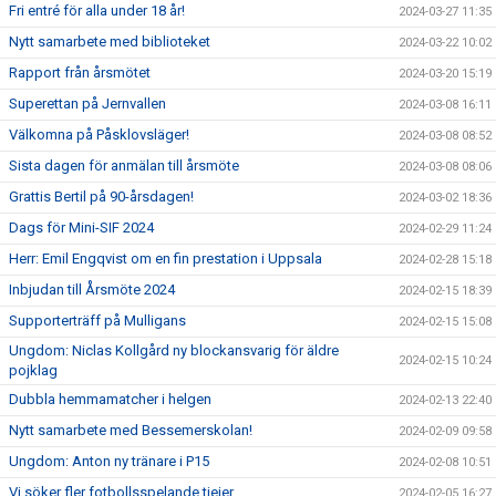
Fri entré för alla under 18 år!
2024-03-27 11:35
Nytt samarbete med biblioteket
2024-03-22 10:02
Rapport från årsmötet
2024-03-20 15:19
Superettan på Jernvallen
2024-03-08 16:11
Välkomna på Påsklovsläger!
2024-03-08 08:52
Sista dagen för anmälan till årsmöte
2024-03-08 08:06
Grattis Bertil på 90-årsdagen!
2024-03-02 18:36
Dags för Mini-SIF 2024
2024-02-29 11:24
Herr: Emil Engqvist om en fin prestation i Uppsala
2024-02-28 15:18
Inbjudan till Årsmöte 2024
2024-02-15 18:39
Supporterträff på Mulligans
2024-02-15 15:08
Ungdom: Niclas Kollgård ny blockansvarig för äldre
2024-02-15 10:24
pojklag
Dubbla hemmamatcher i helgen
2024-02-13 22:40
Nytt samarbete med Bessemerskolan!
2024-02-09 09:58
Ungdom: Anton ny tränare i P15
2024-02-08 10:51
Vi söker fler fotbollsspelande tjejer
2024-02-05 16:27