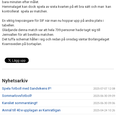
bara minuten efter målet.
Hemmalaget kan dock spela av sista kvarten på ett bra sätt och man kan
kontrollerat spela av matchen.
En viktig trepoängare för SIF när man nu hoppar upp på andra plats i
tabellen.
Glädjande denna match var att hela 739 personer hade tagit sig till
Jernvallen för att bevittna matchen.
Det tuffa schemat håller i sig och redan på onsdag väntar Borlängelaget
Kvarnsveden på bortaplan.
Nyhetsarkiv
Spela fotboll med Sandvikens IF!
2025-07-07 12:08
Sommarlovsfotboll!
2025-06-30 09:09
Kansliet sommarstängt!
2025-06-30 09:06
Anmäl till 40:e upplagan av Kamratligan
2025-04-24 10:26