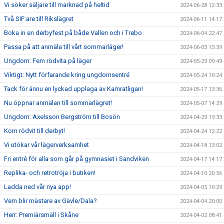
Vi söker säljare till marknad på heltid
2024-06-28 12:33
Två SIF:are till Rikslägret
2024-06-11 14:17
Boka in en derbyfest på både Vallen och i Trebo
2024-06-04 22:47
Passa på att anmäla till vårt sommarläger!
2024-06-03 13:39
Ungdom: Fem rödvita på läger
2024-05-29 09:49
Viktigt: Nytt förfarande kring ungdomsentré
2024-05-24 10:24
Tack för ännu en lyckad upplaga av Kamratligan!
2024-05-17 13:36
Nu öppnar anmälan till sommarlägret!
2024-05-07 14:29
Ungdom: Axelsson Bergström till Bosön
2024-04-29 19:33
Kom rödvit till derbyt!
2024-04-24 12:22
Vi utökar vår lägerverksamhet
2024-04-18 13:02
Fri entré för alla som går på gymnasiet i Sandviken
2024-04-17 14:17
Replika- och retrotröja i butiken!
2024-04-10 20:56
Ladda ned vår nya app!
2024-04-05 10:29
Vem blir mästare av Gävle/Dala?
2024-04-04 20:00
Herr: Premiärsmäll i Skåne
2024-04-02 08:41