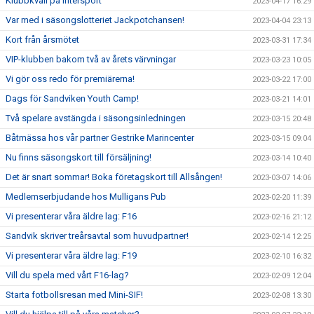
Klubbkväll på Intersport
2023-04-17 16:29
Var med i säsongslotteriet Jackpotchansen!
2023-04-04 23:13
Kort från årsmötet
2023-03-31 17:34
VIP-klubben bakom två av årets värvningar
2023-03-23 10:05
Vi gör oss redo för premiärerna!
2023-03-22 17:00
Dags för Sandviken Youth Camp!
2023-03-21 14:01
Två spelare avstängda i säsongsinledningen
2023-03-15 20:48
Båtmässa hos vår partner Gestrike Marincenter
2023-03-15 09:04
Nu finns säsongskort till försäljning!
2023-03-14 10:40
Det är snart sommar! Boka företagskort till Allsången!
2023-03-07 14:06
Medlemserbjudande hos Mulligans Pub
2023-02-20 11:39
Vi presenterar våra äldre lag: F16
2023-02-16 21:12
Sandvik skriver treårsavtal som huvudpartner!
2023-02-14 12:25
Vi presenterar våra äldre lag: F19
2023-02-10 16:32
Vill du spela med vårt F16-lag?
2023-02-09 12:04
Starta fotbollsresan med Mini-SIF!
2023-02-08 13:30