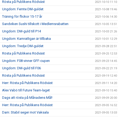
Rösta på Publikens Rödväst
2021-10-10 11:10
Ungdom: Femte DM-guldet
2021-10-08 19:46
Träning för flickor 15-17 år
2021-10-06 14:30
Sandviken Sushi tillskott i Medlemsrabatten
2021-10-05 13:51
Ungdom: DM-guld till P14
2021-10-03 21:26
Ungdom: Kamratligan är tillbaka
2021-10-01 12:29
Ungdom: Tredje DM-guldet
2021-09-28 22:51
Rösta på Publikens Rödväst
2021-09-25 12:53
Ungdom: F08 vinner GFF-cupen
2021-09-23 14:45
Ungdom: DM-guld till F06
2021-09-22 21:19
Rösta på Publikens Rödväst
2021-09-19 12:40
Herr: Rösta på Publikens Rödväst
2021-09-11 14:20
Alex Vabö till Future Team-laget
2021-09-10 15:40
Dags att rösta på Månadens Mål!
2021-09-09 20:00
Herr: Rösta på Publikens Rödväst
2021-09-05 16:52
Dam: Stabil seger mot Vaksala
2021-09-05 13:03